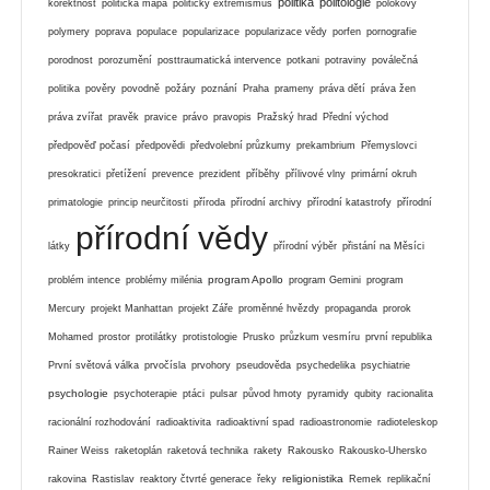
politika
politologie
korektnost
politická mapa
politický extremismus
polokovy
polymery
poprava
populace
popularizace
popularizace vědy
porfen
pornografie
porodnost
porozumění
posttraumatická intervence
potkani
potraviny
poválečná
politika
pověry
povodně
požáry
poznání
Praha
prameny
práva dětí
práva žen
práva zvířat
pravěk
pravice
právo
pravopis
Pražský hrad
Přední východ
předpověď počasí
předpovědi
předvolební průzkumy
prekambrium
Přemyslovci
presokratici
přetížení
prevence
prezident
příběhy
přílivové vlny
primární okruh
primatologie
princip neurčitosti
příroda
přírodní archivy
přírodní katastrofy
přírodní
přírodní vědy
látky
přírodní výběr
přistání na Měsíci
program Apollo
problém intence
problémy milénia
program Gemini
program
Mercury
projekt Manhattan
projekt Záře
proměnné hvězdy
propaganda
prorok
Mohamed
prostor
protilátky
protistologie
Prusko
průzkum vesmíru
první republika
První světová válka
prvočísla
prvohory
pseudověda
psychedelika
psychiatrie
psychologie
psychoterapie
ptáci
pulsar
původ hmoty
pyramidy
qubity
racionalita
racionální rozhodování
radioaktivita
radioaktivní spad
radioastronomie
radioteleskop
Rainer Weiss
raketoplán
raketová technika
rakety
Rakousko
Rakousko-Uhersko
religionistika
rakovina
Rastislav
reaktory čtvrté generace
řeky
Remek
replikační