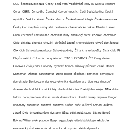
CCD
čechoslovakismus
Čechy
celoživotní vzdělávání
ceny IG Nobela
cenzura
Ceres
CERN
černá díra
Černobyl
červení trpaslíci
Češi
česká kotlina
Česká
Československo
republika
česká státnost
Česká televize
Československé legie
Český klub skeptiků
český stát
cestování
charismatické církve
Charles Darwin
chemie
Cheb
chemická komunikace
chemické látky
chemický prvek
chemtrails
Chile
chiralita
choroba
chování
chráněná území
chronobiologie
chytré domácnosti
CIA
čich
čichová komunikace
čichové podněty
Čína
čínské kroužky
čísla
číslo Pí
ČR
Clayův institut
Columbia
conquistadoři
COVID
COVID-19
Craig Venter
Cromwell
čtyři jezdci
Curiosity
cystická fibróza
dálkový průzkum Země
Daniel
Kahneman
Dánsko
darwinismus
David Hilbert
dědičnost
demence
demografie
demokracie
Denisované
desková tektonika
dezinformace
diagnoza
dinosauři
diskuse
dlouhodobé kosmické lety
dlouhodobé mise
Dmitrij Mendělejev
DNA
doba
ledová
doba poledová
domácí násilí
domestikace
Donald Trump
doprava
Dragon
druhohory
dualismus
duchové
duchovní služba
duše
duševní nemoci
duševní
zdraví
Dyje
dynamika růstu
dystopie
Éčka
ediakarská fauna
Edvard Beneš
ekologie
Edward White
efekt placebo
Egypt
egyptologie
eidetická biologie
ekonomický růst
ekonomie
ekonomika
ekosystém
elektrodynamika