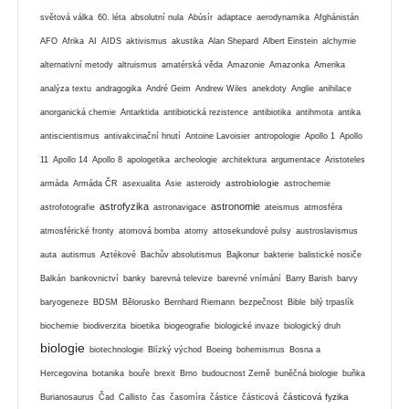
světová válka
60. léta
absolutní nula
Abúsír
adaptace
aerodynamika
Afghánistán
AFO
Afrika
AI
AIDS
aktivismus
akustika
Alan Shepard
Albert Einstein
alchymie
alternativní metody
altruismus
amatérská věda
Amazonie
Amazonka
Amerika
analýza textu
andragogika
André Geim
Andrew Wiles
anekdoty
Anglie
anihilace
anorganická chemie
Antarktida
antibiotická rezistence
antibiotika
antihmota
antika
antiscientismus
antivakcinační hnutí
Antoine Lavoisier
antropologie
Apollo 1
Apollo
11
Apollo 14
Apollo 8
apologetika
archeologie
architektura
argumentace
Aristoteles
astrobiologie
armáda
Armáda ČR
asexualita
Asie
asteroidy
astrochemie
astrofyzika
astronomie
astrofotografie
astronavigace
ateismus
atmosféra
atmosférické fronty
atomová bomba
atomy
attosekundové pulsy
austroslavismus
auta
autismus
Aztékové
Bachův absolutismus
Bajkonur
bakterie
balistické nosiče
Balkán
bankovnictví
banky
barevná televize
barevné vnímání
Barry Barish
barvy
baryogeneze
BDSM
Bělorusko
Bernhard Riemann
bezpečnost
Bible
bilý trpaslík
biochemie
biodiverzita
bioetika
biogeografie
biologické invaze
biologický druh
biologie
biotechnologie
Blízký východ
Boeing
bohemismus
Bosna a
Hercegovina
botanika
bouře
brexit
Brno
budoucnost Země
buněčná biologie
buňka
částicová fyzika
Burianosaurus
Čad
Callisto
čas
časomíra
částice
částicová