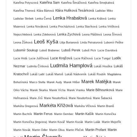
Kateřina Sam
Kateřina Potyszová
Kateřina Šimáčková
Kateřina Smejkalová
Klára Hulíková Tesárková
Kateřina Thorová
Klára Bártová
Ladislav Miko
Lenka Hrabalová
Ladislav Skrbek
Lenka Černá
Lenka Králová
Lenka
Maierová
Lenka Nováková
Lenka Procházková
Lenka Slavíková
Lenka Vrtišková
Lenka Zychová
Nejezchlebová
Lenka Zdeborová
Leona Plášilová
Leona Šímová
Leoš Kyša
Leona Žůrková
Lilija Burianová
Linda Petraturová
Lubomír Peške
Lubomír Soukup
Luboš Perek
Luboš Brabenec
Luboš Pick
Lucie Davidová
Lucie Krejčová
Luděk
Lucie Hrdá
Lucie Juřičková
Lucie Ráčková
Lucie Tungul
Ludmila Hamplová
Nezmar
Lukáš
Ludmila Čírtková
Lukáš Houška
Kratochvíl
Lukáš Laibl
Lukáš Martoš
Lukáš Nádvorník
Lukáš Roubík
Magdalena
Marek Matějka
Bohutínská
Marco Stella
Marek Audy
Marek Hilšer
Marek
Marie Běhounková
Orko Vácha
Marek Skarka
Marek Vícha
Marek Vranka
Marie
Heřmanová
Marie Jírů
Marie Neudorflová
Marie Neudorfová
Marie Šabacká
Markéta Křížová
Markéta Gregorová
Markéta Vlčková
Martin Braniš
Martin Ferus
Martin Kašík
Martin Buchtík
Martin Gembec
Martin Konvička
Martin Konvička (lingvista)
Martin Kovář
Martin Kozák
Martin Lulák
Martin Mejstřík
Martin Profant
Martin
Martin Novák
Martin Odler
Martin Oliva
Martin Přeček