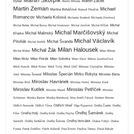
Martin Škorpík
Martin Žáček
Rybář
Martin Wihoda
Martin Zeman
Michael
Martina Boháčová
Matouš Pilnáček
Romancov
Michaela Košová
Michaela Studená
Michaela Zemková
Michal
Michal Belda
Michal Bursa
Michal Hoskovec
Michal Jeníček
Michal Křížek
Michal Marčišovský
Michal Malinský
Michal
Křupka
Michal Václavík
Pitoňák
Michal Švanda
Michal Stehlík
Milan Halousek
Michal Žák
Michal Walter
Milan Mihola
Milan Mráz
Milan Petrák
Milan Sobotka
Milan Vlach
Milena Josefovičová
Miloš Husník
Miloš Rotter
Miloš Tichý
Miloš Uhlíř
Miloslav Chytráček
Miloslav
Miloslav Špecián
Mirko Rokyta
Miroslav Bárta
Jirků
Miloslav Šindelář
Miroslav Havránek
Miroslav Brož
Miroslav Horký
Miroslav Kutal
Miroslav Kutílek
Miroslav Petříček
Miroslav Mareš
Miroslav
Scheinost
Monika Barton
Monika Mareková
Nina Andrš Fárová
Norbert Werner
Oldřich Vinař
Oldřich Semerák
Oldřich Tůma
Olga Ryparová
Ondřej Čadek
Ondřej
Ondřej Šamárek
Ondřej Holý
Fišer
Ondřej Kolář
Ondřej Pejcha
Ondřej
Ondřej Vencálek
Santolík
Ondřej Sedláček
Ondřej Šrámek
Otakar Foltýn
Otakar
Funda
Patrik Doldžev
Patrik Kořenář
Paul Ermite
Paulína Tabery
Pavel Bakule