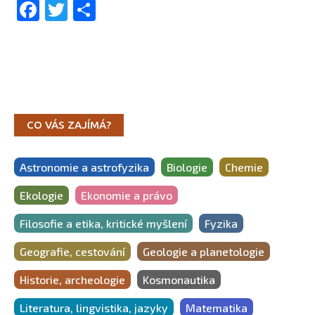
Facebook
Twitter
Share
CO VÁS ZAJÍMÁ?
Astronomie a astrofyzika
Biologie
Chemie
Ekologie
Ekonomie a právo
Filosofie a etika, kritické myšlení
Fyzika
Geografie, cestování
Geologie a planetologie
Historie, archeologie
Kosmonautika
Literatura, lingvistika, jazyky
Matematika