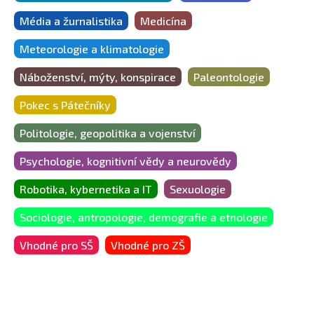
Média a žurnalistika
Medicína
Meteorologie a klimatologie
Náboženství, mýty, konspirace
Paleontologie
Pokec s Pátečníky
Politologie, geopolitika a vojenství
Psychologie, kognitivní vědy a neurovědy
Robotika, kybernetika a IT
Sexuologie
Sociologie, antropologie, demografie a etnologie
Vhodné pro SŠ
Vhodné pro ZŠ