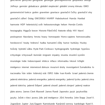
geografie
geologie
geochemie
geofyzika
geomagnetismus
geopolitika
George
Jeffreys
germáni
globalizace
globální oteplování
globální zmeny klimatu
GMO
goniometrické funkce
grafen
gravettien
gravitace
gravitační čočky
gravitační vlny
gravitační záření
Gulag
GW150914
HAARP
Habsburkové
Hamás
Hanibal
harmonie
HDP
helenistický svět
helioseismologie
helium
Hernán Cortés
historie vědy
heutagogika
Higgsův boson
Historie Pátečníků
HIV
hlavní
posloupnost
hlavolamy
hmota
hoaxy
homeopatie
Homo sapiens
homosexualita
horolezectví
houby
hrdinství
hudba
humanitní vědy
humor
hurikány
Huxley
hvězdy
hybridní válka
Hyde Park Civilizace
hydrogeografie
hydrologie
hypnóza
ichtyologie
ichtyosauři
ilumináti
imigranti
impakty
imunita
imunitní systém
imunologie
Indie
Indoevropané
infekce
inflace
informatika
Inkové
InSight
inteligence
internet
internetové diskuze
invazivní druhy
investigativní žurnalistika
Io
iracionalita
Írán
islám
Islámský stát
ISRO
Itálie
Ivan Koněv
Izrael
jaderná chemie
jaderná elektrárna
jaderná energetika
jaderná energetiky
jaderná fyzika
jaderná zima
jaderné doktríny
jaderné štěpení
jaderné zbraně
jaderné zbrojení
jaderný reaktor
jádro atomu
James Clerk Maxwell
James Randi
Japonsko
jazyk
jazykověda
jazyky
Ježek v kleci
jezera
jídlo
jiné inteligence
Jižní Amerika
John Stapp
Josef II.
Jugoslávie
Jupiter
Jurij Gagarin
Kamiokande
Kanárské ostrovy
kardiologie
Karel II.