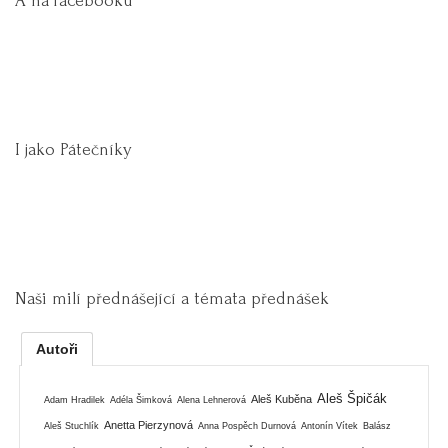
A na facebooku
I jako Pátečníky
Naši milí přednášející a témata přednášek
Autoři
Aleš Špičák
Aleš Kuběna
Adam Hradilek
Adéla Šimková
Alena Lehnerová
Anetta Pierzynová
Aleš Stuchlík
Anna Pospěch Durnová
Antonín Vítek
Balász