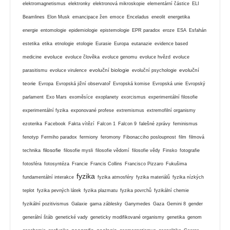
elektromagnetismus
elektronky
elektronová mikroskopie
elementární částice
ELI
Beamlines
Elon Musk
emancipace žen
emoce
Enceladus
eneolit
energetika
energie
entomologie
epidemiologie
epistemologie
EPR paradox
eroze
ESA
Esfahán
estetika
etika
etnologie
etologie
Eurasie
Europa
eutanazie
evidence based
evoluce
medicine
evoluce člověka
evoluce genomu
evoluce hvězd
evoluce
evoluční biologie
evoluční
parasitismu
evoluce virulence
evoluční psychologie
teorie
Evropa
Evropská jižní observatoř
Evropská komise
Evropská unie
Evropský
parlament
Exo Mars
exoměsíce
exoplanety
exorcismus
experimentální filosofie
experimentální fyzika
exponované profese
extremismus
extremofilní organismy
ezoterika
Facebook
Fakta vítězí
Falcon 1
Falcon 9
falešné zprávy
feminismus
fenotyp
Fermiho paradox
fermiony
feromony
Fibonacciho posloupnost
film
filmová
filosofie
technika
filosofie mysli
filosofie vědomí
filosofie vědy
Finsko
fotografie
fotosféra
fotosyntéza
Francie
Francis Collins
Francisco Pizzaro
Fukušima
fyzika
fundamentální interakce
fyzika atmosféry
fyzika materiálů
fyzika nízkých
teplot
fyzika pevných látek
fyzika plazmatu
fyzika povrchů
fyzikální chemie
fyzikální pozitivismus
Galaxie
gama záblesky
Ganymedes
Gaza
Gemini 8
gender
generální štáb
genetické vady
geneticky modifikované organismy
genetika
genom