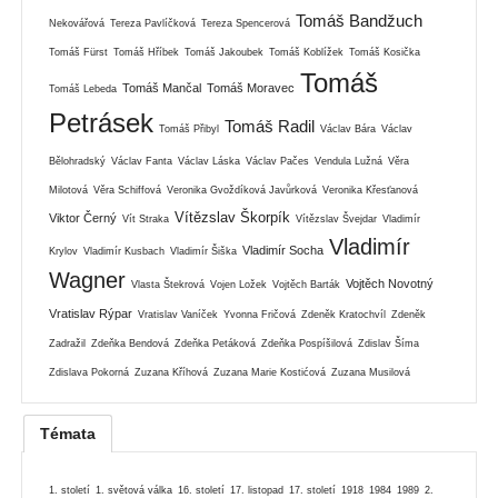
Tomáš Bandžuch
Nekovářová
Tereza Pavlíčková
Tereza Spencerová
Tomáš Fürst
Tomáš Hříbek
Tomáš Jakoubek
Tomáš Koblížek
Tomáš Kosička
Tomáš
Tomáš Mančal
Tomáš Moravec
Tomáš Lebeda
Petrásek
Tomáš Radil
Tomáš Přibyl
Václav Bára
Václav
Bělohradský
Václav Fanta
Václav Láska
Václav Pačes
Vendula Lužná
Věra
Milotová
Věra Schiffová
Veronika Gvoždíková Javůrková
Veronika Křesťanová
Vítězslav Škorpík
Viktor Černý
Vít Straka
Vítězslav Švejdar
Vladimír
Vladimír
Vladimír Socha
Krylov
Vladimír Kusbach
Vladimír Šiška
Wagner
Vojtěch Novotný
Vlasta Štekrová
Vojen Ložek
Vojtěch Barták
Vratislav Rýpar
Vratislav Vaníček
Yvonna Fričová
Zdeněk Kratochvíl
Zdeněk
Zadražil
Zdeňka Bendová
Zdeňka Petáková
Zdeňka Pospíšilová
Zdislav Šíma
Zdislava Pokorná
Zuzana Kříhová
Zuzana Marie Kostićová
Zuzana Musilová
Témata
1. století
1. světová válka
16. století
17. listopad
17. století
1918
1984
1989
2.