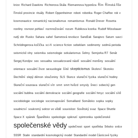
krize
Richard Dawkins
Richterova škála
Riemannova hypotéza
Řím
Římská říše
římské provincie
rituály
Robert Oppenheimer
roboti
robotika
Roger Chaffee
rok v
kosmonautice
romantický nacionalismus
romantismus
Ronald Drever
Rosetta
rostliny
rovnost pohlaví
rozmnožování
rozum
Rubikova kostka
Rudolf Mössbauer
rudý obr
Rusko
Sahara
sahel
Sametová revoluce
Sandžak
Sarajevo
Saturn
savci
Schrödingerova kočička
sci-fi
science fiction
sebeklam
sedimenty
sedmá perioda
seismické vlny
seismika
seismologie
sekularismus
šelmy
Semjorka R7
Senát
Sergej Koroljov
sex
sexualita
sexualizované násilí
sexuální menšiny
sexuální
skepticismus
sexuologie
orientace
sexuální život
šíité
školství
Skotsko
šlechtění
slepý démon
sloučeniny
SLS
Slunce
sluneční fyzika
sluneční hodiny
Sluneční soustava
sluneční vítr
smrt
smrt hvězd
smysly
šneci
sobecký gen
sociální bublina
sociální demokracie
sociální geografie
sociální hmyz
sociální sítě
sociobiologie
sociologie
sociomapování
Somaliland
Somálsko
sopka
sopky
soudnictví
soukromý sektor ve vědě
souvislost
Sovětský svaz
Space Shuttle
Space X
spánek
Španělsko
speleologie
spiknutí
spintronika
společenské
společenské vědy
společnost
sport
spotřeba
Srbsko
srdce
SSSR
Stalin
standardní kosmologický model
Standardní model částicové fyziky