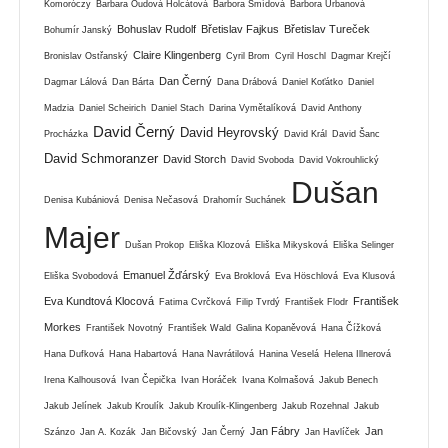
Komoróczy
Barbara Oudová Holcátová
Barbora Šmídová
Barbora Urbanová
Bohuslav Rudolf
Břetislav Fajkus
Břetislav Tureček
Bohumír Janský
Claire Klingenberg
Bronislav Ostřanský
Cyril Brom
Cyril Hoschl
Dagmar Krejčí
Dan Černý
Dagmar Lálová
Dan Bárta
Dana Drábová
Daniel Koťátko
Daniel
Madzia
Daniel Scheirich
Daniel Stach
Darina Vymětalíková
David Anthony
David Černý
David Heyrovský
Procházka
David Král
David Šanc
David Schmoranzer
David Storch
David Svoboda
David Vokrouhlický
Dušan
Denisa Kubániová
Denisa Nečasová
Drahomír Suchánek
Majer
Dušan Prokop
Eliška Klozová
Eliška Mikysková
Eliška Selinger
Emanuel Žďárský
Eliška Svobodová
Eva Broklová
Eva Höschlová
Eva Klusová
Eva Kundtová Klocová
František
Fatima Cvrčková
Filip Tvrdý
František Flodr
Morkes
František Novotný
František Wald
Galina Kopaněvová
Hana Čížková
Hana Dufková
Hana Habartová
Hana Navrátilová
Hanina Veselá
Helena Illnerová
Irena Kalhousová
Ivan Čepička
Ivan Horáček
Ivana Kolmašová
Jakub Benech
Jakub Jelínek
Jakub Kroulík
Jakub Kroulík-Klingenberg
Jakub Rozehnal
Jakub
Jan Fábry
Jan
Szánzo
Jan A. Kozák
Jan Bičovský
Jan Černý
Jan Havlíček