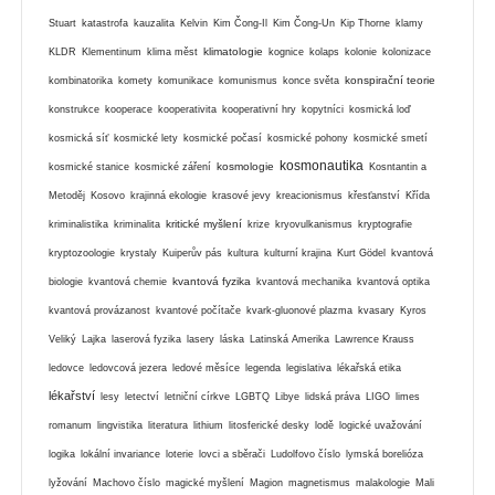
Stuart
katastrofa
kauzalita
Kelvin
Kim Čong-Il
Kim Čong-Un
Kip Thorne
klamy
klimatologie
KLDR
Klementinum
klima měst
kognice
kolaps
kolonie
kolonizace
konspirační teorie
kombinatorika
komety
komunikace
komunismus
konce světa
konstrukce
kooperace
kooperativita
kooperativní hry
kopytníci
kosmická loď
kosmická síť
kosmické lety
kosmické počasí
kosmické pohony
kosmické smetí
kosmonautika
kosmologie
kosmické stanice
kosmické záření
Kosntantin a
Metoděj
Kosovo
krajinná ekologie
krasové jevy
kreacionismus
křesťanství
Křída
kritické myšlení
kriminalistika
kriminalita
krize
kryovulkanismus
kryptografie
kryptozoologie
krystaly
Kuiperův pás
kultura
kulturní krajina
Kurt Gödel
kvantová
kvantová fyzika
biologie
kvantová chemie
kvantová mechanika
kvantová optika
kvantová provázanost
kvantové počítače
kvark-gluonové plazma
kvasary
Kyros
Veliký
Lajka
laserová fyzika
lasery
láska
Latinská Amerika
Lawrence Krauss
ledovce
ledovcová jezera
ledové měsíce
legenda
legislativa
lékařská etika
lékařství
lesy
letectví
letniční církve
LGBTQ
Libye
lidská práva
LIGO
limes
romanum
lingvistika
literatura
lithium
litosferické desky
lodě
logické uvažování
logika
lokální invariance
loterie
lovci a sběrači
Ludolfovo číslo
lymská borelióza
lyžování
Machovo číslo
magické myšlení
Magion
magnetismus
malakologie
Mali