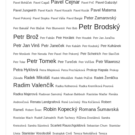
Pavel Cejnar
Pavel Gabzdyl
Pavel Boháček
Pavel Cagaš
Pavel Frič
Pavel Materna
Pavel Jungwirth
Pavel Kasík
Pavel Kosatík
Pavel Kozák
Peter Zamarovský
Pavel Pokorný
Pavel Stopka
Pavel Váňa
Pavol Bargár
Petr Brodský
Petr Bakalář
Petr Blažek
Petr Blumentrit
Petr Bob
Petr Brož
Petr Horálek
Petr Fabián
Petr Houdek
Petr Jan Juračka
Petr Jan Vinš
Petr Janeček
Petr Kulhánek
Petr Kabáth
Petr Koubský
Petr Scheirich
Petr Morávek
Petr Neruda
Petr Pavel
Petr Pokorný
Petr Slavíček
Petr Tomek
Petr Wawrosz
Petr Tureček
Petr Tolar
Petr Voříšek
Petra Hyklová
Prokop Hapala
Petra Mlejnková
Petra Procházková
Prokop
Radek Mikoláš
Radek Žemlička
Závada
Radek Mikulášek
Radek Ptáček
Radim Valenčík
Radka Kellnerová
Radka Kremlíková Pourová
Radka Majerová
Radovan Samotný
Radvan Bahbouh
Rastislav Maďar
Renáta
Renata Landgrafová
Robert
Androvičová
René Levínský
Rita Kočárová
Robin Kopecký
Romana Šumavská
Rameš
Robert Švarc
Rostislav Mach
Rudolf Zahradník
Ruth Tachezy
Růžena Dostálová
Sandra
Scarlett Rauschgoldová
Kreisslová
Sandra Sázelová
Sebastian Chum
Stanislav
Stanislav Vosolsobě
Lhota
Svatopluk Civiš
Tereza Nekolářová
Tereza