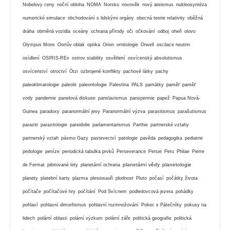
Nobelovy ceny
noční obloha
NOMA
Norsko
novověk
nový ateismus
nukleosyntéza
numerické simulace
obchodování s lidskými orgány
obecná teorie relativity
oběžná
dráha
obrněná vozidla
oceány
ochrana přírody
oči
očkování
odboj
oheň
olovo
Olympus Mons
Oortův oblak
optika
Orion
ornitologie
Orwell
oscilace neutrin
osídlení
OSIRIS-REx
ostrov stability
osvětlení
osvícenský absolutismus
osvícenství
otroctví
Ötzi
ozbrojené konflikty
pachové látky
pachy
paleoklimatologie
paleolit
paleontologie
Palestina
PALS
památky
paměť
paměť
vody
pandemie
panelová diskuse
panslavismus
panspermie
papež
Papua Nová-
Guinea
paradoxy
paranormální jevy
Paranormální výzva
parasitismus
parašutismus
paraziti
parazitologie
pareidolie
parlamentarismus
Parthie
partnerské vztahy
partnerský vztah
pásmo Gazy
pastevectví
patologie
pavěda
pedagogika
pediatrie
pedologie
peníze
periodická tabulka prvků
Perseverance
Persie
Peru
Philae
Pierre
planetární vědy
planetologie
de Fermat
pilotované lety
planetární ochrana
planety
platební karty
plazma
plesiosauři
plodnost
Pluto
počasí
počátky života
počítače
počítačové hry
počítání
Pod Svícnem
podledovcová jezera
pohádky
pohlaví
pohlavní dimorfismus
pohlavní rozmnožování
Pokec s Pátečníky
pokusy na
lidech
polární oblasti
polární výzkum
polární záře
politická geografie
politická