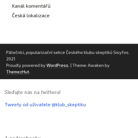
Kanál komentářů
Česká lokalizace
Pátečníci, popularizační sekce Českého klubu skeptiků Sisyfos.
2021
Proudly powered by
WordPress
.
|
Theme: Awaken by
ThemezHut
.
Sledujte nás na twitteru!
Tweety od uživatele @klub_skeptiku