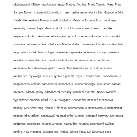
Mars
Malostranský hřbitov
manipulace
mapa
Marcus Aurelius
Marie Terezie
Mars
matematika
Sample Return
matematická analýza
materiálová věda
Mayové
média
medicína
medvěd
Mensa
menšiny
Merkur
Měsíc
měsíce
města
metalurgie
mezinárodní vztahy
meteority
meteorologie
Mezinárodní kosmická stanice
migrace
mikrobi
mikrobiom
mikroorganismy
mikroskopie
mikrosvět
mimozemské
civilizace
mimozemšťané
mladočeši
Mléčná dráha
modelování klimatu
moderní lidé
mojmírovci
molekulární biologie
molekulární genetika
molekulární stroje
molekuly
morálka
morální dilemata
morální rozhodování
Morava
moře
mořeplavba
mosasauři
Mössbauerova spektroskopie
Mössbauerův jev
mozek
mravenci
náboženství
muslimové
mykologie
myšlení rychlé a pomalé
mýty
nacionalismus
nadpřirozeno
náhoda
námořnictví
nanochemie
nanotechnologie
narcismus
národní
obrození
národní parky
národnostní menšiny
narušení symetrií
NASA
Nashův
vyjednávací problém
násilí
NATO
navigace
Neandrtálci
nebeská mechanika
nehody
Neil Armstrong
Němci
Německo
neomarxismus
neoslavismus
nepoctivost
nepodmíněný příjem
nepohlavní rozmnožování
Neptun
nerostné suroviny
nestabilita
neštovice
neurologie
neuropsychiatrie
neurovědy
neutrina
neutronová hvězda
nevěra
New Horizons
Newton
nic
Nigérie
Nikola Tesla
Nil
Nobelova cena