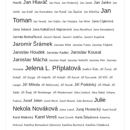
Jan Hlaváč
Jan Janko
Havlík
Jan Hora
Jan Hrubecký
Jan Janek
Jan
Jan
Jehlík
Jan Kolář
Jan Konvalinka
Jan Rybář
Jan Špaček
Jan Stěnička
Toman
Jana Cíglerová
Jan Veselý
Jan Vojtko
Jan Votýpka
Jan Wintr
Jana Jebavá
Jana Kalbáčová Vejpravová
Jana Mynářová
Jana Nenadalová
Jarmila Bednaříková
Jaromír Beneš
Jaromír Jedlička
Jaromír Kopeček
Jaromír Šrámek
Jaroslav Bílek
Jaroslav Fanta
Jaroslav Flejberk
Jaroslav Houdek
Jaroslav Kousal
Jaroslav Kadlec
Jaroslav Mácha
Jaroslav Nejdl
Jaroslav Nešetřil
Jaroslav Petr
Jaroslav
Jelena L. Příplatová
Vostatek
Jindřich Šídlo
Jiří Černý
Jiří
Dolejší
Jiří Grygar
Jiří Hejkrlík
Jiří Hořejší
Jiří Kacetl
Jiří Kocourek
Jiří Kříž
Jiří
Jiří Mihola
Jiří Podolský
Langer
Jiří Mikšovský
Jiří Novák
Jiří Přibáň
Jiří
Sádlo
Jiří Štegl
Jiří Weinberger
Jiří Wiedermann
Jitka Lindová
Jitka Slabá
Johana
Julie
Josef Jelen
Fialová
Josef Michl
Josef Moural
Julie Beritová
Nekola Nováková
Juraj Hvorecký
Julius Lukeš
Karel Kovář
Karel Vereš
Karel Malinský
Karla Štěpánová
Karel Zvoník
Katarína
Holcová
Kateřina Bernardová Sýkorová
Kateřina Buchtová
Kateřina Chládková