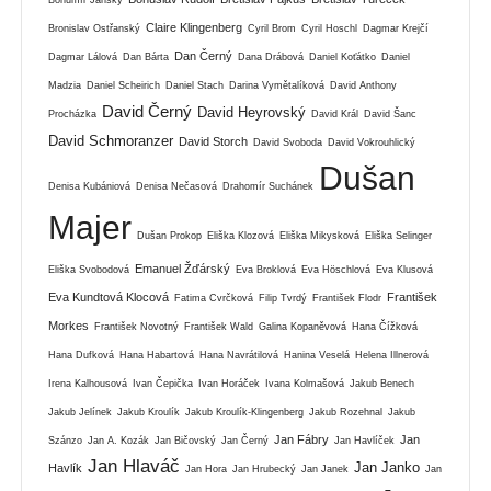
Bohumír Janský
Claire Klingenberg
Bronislav Ostřanský
Cyril Brom
Cyril Hoschl
Dagmar Krejčí
Dan Černý
Dagmar Lálová
Dan Bárta
Dana Drábová
Daniel Koťátko
Daniel
Madzia
Daniel Scheirich
Daniel Stach
Darina Vymětalíková
David Anthony
David Černý
David Heyrovský
Procházka
David Král
David Šanc
David Schmoranzer
David Storch
David Svoboda
David Vokrouhlický
Dušan
Denisa Kubániová
Denisa Nečasová
Drahomír Suchánek
Majer
Dušan Prokop
Eliška Klozová
Eliška Mikysková
Eliška Selinger
Emanuel Žďárský
Eliška Svobodová
Eva Broklová
Eva Höschlová
Eva Klusová
Eva Kundtová Klocová
František
Fatima Cvrčková
Filip Tvrdý
František Flodr
Morkes
František Novotný
František Wald
Galina Kopaněvová
Hana Čížková
Hana Dufková
Hana Habartová
Hana Navrátilová
Hanina Veselá
Helena Illnerová
Irena Kalhousová
Ivan Čepička
Ivan Horáček
Ivana Kolmašová
Jakub Benech
Jakub Jelínek
Jakub Kroulík
Jakub Kroulík-Klingenberg
Jakub Rozehnal
Jakub
Jan Fábry
Jan
Szánzo
Jan A. Kozák
Jan Bičovský
Jan Černý
Jan Havlíček
Jan Hlaváč
Jan Janko
Havlík
Jan Hora
Jan Hrubecký
Jan Janek
Jan