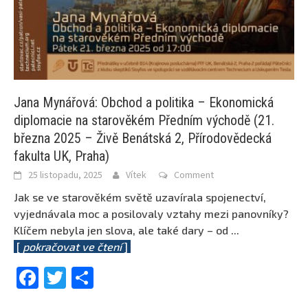
Jana Mynářová: Obchod a politika – Ekonomická
diplomacie na starověkém Předním východě (21.
března 2025 – Živě Benátská 2, Přírodovědecká
fakulta UK, Praha)
25 listopadu, 2025
Vítek
Comment
Jak se ve starověkém světě uzavírala spojenectví,
vyjednávala moc a posilovaly vztahy mezi panovníky?
Klíčem nebyla jen slova, ale také dary – od
...
[
pokračovat ve čtení
]
Facebook
Twitter
Share