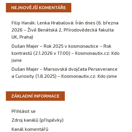
NEJNOVĚJŠÍ KOMENTÁŘE
Filip Hanák
:
Lenka Hrabalová: Írán dnes (6. března
2026 – Živě Benátská 2, Přírodovědecká fakulta
UK, Praha)
Dušan Majer – Rok 2025 v kosmonautice – Rok
kontrastů (2.1.2026 v 17:00) – Kosmonautix.cz
:
Kdo
jsme
Dušan Majer – Marsovská dvojčata Perseverance
a Curiosity (1.8.2025) – Kosmonautix.cz
:
Kdo jsme
ZÁKLADNÍ INFORMACE
Přihlásit se
Zdroj kanálů (příspěvky)
Kanál komentářů