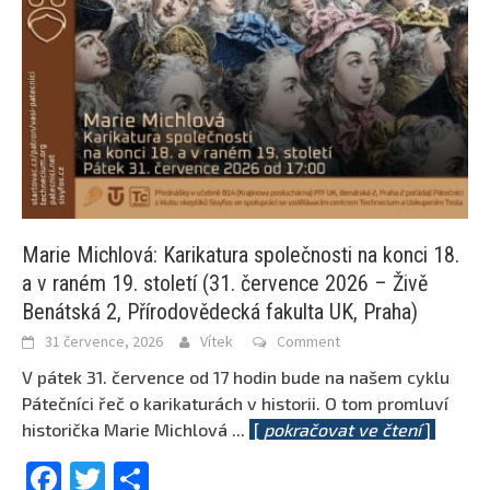
Marie Michlová: Karikatura společnosti na konci 18.
a v raném 19. století (31. července 2026 – Živě
Benátská 2, Přírodovědecká fakulta UK, Praha)
31 července, 2026
Vítek
Comment
V pátek 31. července od 17 hodin bude na našem cyklu
Pátečníci řeč o karikaturách v historii. O tom promluví
historička Marie Michlová
...
[
pokračovat ve čtení
]
Facebook
Twitter
Share