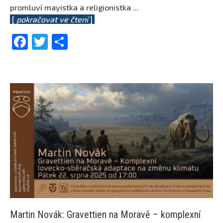
promluví mayistka a religionistka
...
[
pokračovat ve čtení
]
Facebook
Twitter
Share
Martin Novák: Gravettien na Moravě – komplexní