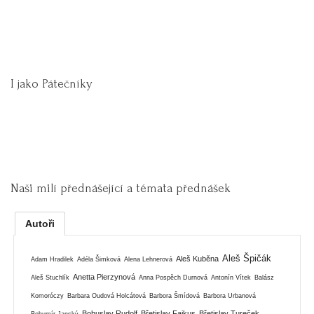
I jako Pátečníky
Naši milí přednášející a témata přednášek
Autoři
Aleš Špičák
Aleš Kuběna
Adam Hradilek
Adéla Šimková
Alena Lehnerová
Anetta Pierzynová
Aleš Stuchlík
Anna Pospěch Durnová
Antonín Vítek
Balász
Komoróczy
Barbara Oudová Holcátová
Barbora Šmídová
Barbora Urbanová
Bohuslav Rudolf
Břetislav Fajkus
Břetislav Tureček