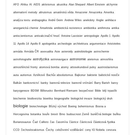
AFO
Afrika
AI
AIDS
aktivismus
akustika
Alan Shepard
Albert Einstein
alchymie
alternativní metody
altruismus
amatérská věda
Amazonie
Amazonka
Amerika
analýza textu
andragogika
André Geim
Andrew Wiles
anekdoty
Anglie
anihilace
anorganická chemie
Antarktida
antibiotická rezistence
antibiotika
antihmota
antika
antiscientismus
antivakcinační hnutí
Antoine Lavoisier
antropologie
Apollo 1
Apollo
11
Apollo 14
Apollo 8
apologetika
archeologie
architektura
argumentace
Aristoteles
astrobiologie
armáda
Armáda ČR
asexualita
Asie
asteroidy
astrochemie
astrofyzika
astronomie
astrofotografie
astronavigace
ateismus
atmosféra
atmosférické fronty
atomová bomba
atomy
attosekundové pulsy
austroslavismus
auta
autismus
Aztékové
Bachův absolutismus
Bajkonur
bakterie
balistické nosiče
Balkán
bankovnictví
banky
barevná televize
barevné vnímání
Barry Barish
barvy
baryogeneze
BDSM
Bělorusko
Bernhard Riemann
bezpečnost
Bible
bilý trpaslík
biochemie
biodiverzita
bioetika
biogeografie
biologické invaze
biologický druh
biologie
biotechnologie
Blízký východ
Boeing
bohemismus
Bosna a
Hercegovina
botanika
bouře
brexit
Brno
budoucnost Země
buněčná biologie
buňka
částicová fyzika
Burianosaurus
Čad
Callisto
čas
časomíra
částice
částicová
CCD
čechoslovakismus
Čechy
celoživotní vzdělávání
ceny IG Nobela
cenzura