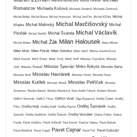
Martina Boháčová
Matouš Pilnáček
Romancov
Michaela Košová
Michaela Studená
Michaela Zemková
Michal
Michal Belda
Michal Bursa
Michal Hoskovec
Michal Jeníček
Michal Křížek
Michal Marčišovský
Michal Malinský
Michal
Křupka
Michal Václavík
Pitoňák
Michal Švanda
Michal Stehlík
Milan Halousek
Michal Žák
Michal Walter
Milan Mihola
Milan Mráz
Milan Petrák
Milan Sobotka
Milan Vlach
Milena Josefovičová
Miloš Husník
Miloš Rotter
Miloš Tichý
Miloš Uhlíř
Miloslav Chytráček
Miloslav
Miloslav Špecián
Mirko Rokyta
Miroslav Bárta
Jirků
Miloslav Šindelář
Miroslav Havránek
Miroslav Brož
Miroslav Horký
Miroslav Kutal
Miroslav Kutílek
Miroslav Petříček
Miroslav Mareš
Miroslav
Scheinost
Monika Barton
Monika Mareková
Nina Andrš Fárová
Norbert Werner
Oldřich Vinař
Oldřich Semerák
Oldřich Tůma
Olga Ryparová
Ondřej Čadek
Ondřej
Ondřej Šamárek
Ondřej Holý
Fišer
Ondřej Kolář
Ondřej Pejcha
Ondřej
Ondřej Vencálek
Santolík
Ondřej Sedláček
Ondřej Šrámek
Otakar Foltýn
Otakar
Funda
Patrik Doldžev
Patrik Kořenář
Paul Ermite
Paulína Tabery
Pavel Bakule
Pavel Cejnar
Pavel Gabzdyl
Pavel Boháček
Pavel Cagaš
Pavel Frič