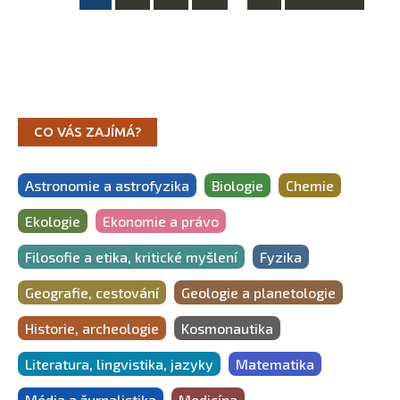
Posts
navigation
CO VÁS ZAJÍMÁ?
Astronomie a astrofyzika
Biologie
Chemie
Ekologie
Ekonomie a právo
Filosofie a etika, kritické myšlení
Fyzika
Geografie, cestování
Geologie a planetologie
Historie, archeologie
Kosmonautika
Literatura, lingvistika, jazyky
Matematika
Média a žurnalistika
Medicína