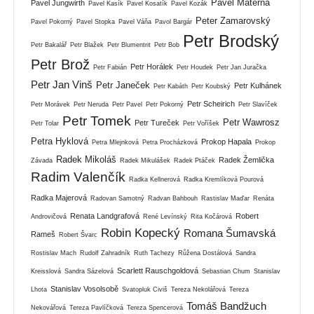
Pavel Materna
Pavel Jungwirth
Pavel Kasík
Pavel Kosatík
Pavel Kozák
Peter Zamarovský
Pavel Pokorný
Pavel Stopka
Pavel Váňa
Pavol Bargár
Petr Brodský
Petr Bakalář
Petr Blažek
Petr Blumentrit
Petr Bob
Petr Brož
Petr Horálek
Petr Fabián
Petr Houdek
Petr Jan Juračka
Petr Jan Vinš
Petr Janeček
Petr Kulhánek
Petr Kabáth
Petr Koubský
Petr Scheirich
Petr Morávek
Petr Neruda
Petr Pavel
Petr Pokorný
Petr Slavíček
Petr Tomek
Petr Wawrosz
Petr Tureček
Petr Tolar
Petr Voříšek
Petra Hyklová
Prokop Hapala
Petra Mlejnková
Petra Procházková
Prokop
Radek Mikoláš
Radek Žemlička
Závada
Radek Mikulášek
Radek Ptáček
Radim Valenčík
Radka Kellnerová
Radka Kremlíková Pourová
Radka Majerová
Radovan Samotný
Radvan Bahbouh
Rastislav Maďar
Renáta
Renata Landgrafová
Robert
Androvičová
René Levínský
Rita Kočárová
Robin Kopecký
Romana Šumavská
Rameš
Robert Švarc
Rostislav Mach
Rudolf Zahradník
Ruth Tachezy
Růžena Dostálová
Sandra
Scarlett Rauschgoldová
Kreisslová
Sandra Sázelová
Sebastian Chum
Stanislav
Stanislav Vosolsobě
Lhota
Svatopluk Civiš
Tereza Nekolářová
Tereza
Tomáš Bandžuch
Nekovářová
Tereza Pavlíčková
Tereza Spencerová