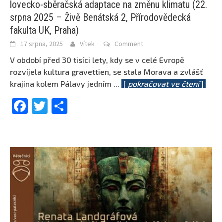
lovecko-sběračská adaptace na změnu klimatu (22.
srpna 2025 – Živě Benátská 2, Přírodovědecká
fakulta UK, Praha)
17 srpna, 2025
Vítek
Comment
V období před 30 tisíci lety, kdy se v celé Evropě
rozvíjela kultura gravettien, se stala Morava a zvlášť
krajina kolem Pálavy jedním
...
[
pokračovat ve čtení
]
Facebook
Twitter
Share