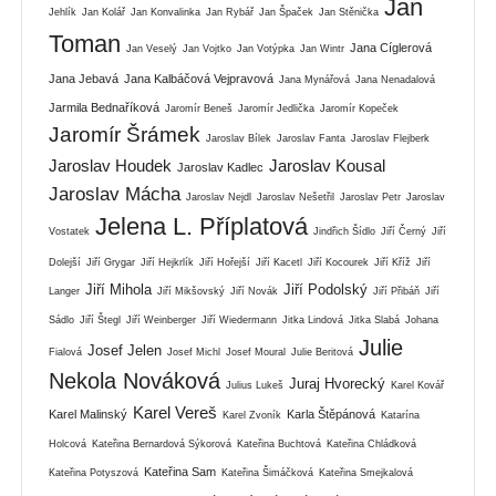
Jan
Jehlík
Jan Kolář
Jan Konvalinka
Jan Rybář
Jan Špaček
Jan Stěnička
Toman
Jana Cíglerová
Jan Veselý
Jan Vojtko
Jan Votýpka
Jan Wintr
Jana Jebavá
Jana Kalbáčová Vejpravová
Jana Mynářová
Jana Nenadalová
Jarmila Bednaříková
Jaromír Beneš
Jaromír Jedlička
Jaromír Kopeček
Jaromír Šrámek
Jaroslav Bílek
Jaroslav Fanta
Jaroslav Flejberk
Jaroslav Houdek
Jaroslav Kousal
Jaroslav Kadlec
Jaroslav Mácha
Jaroslav Nejdl
Jaroslav Nešetřil
Jaroslav Petr
Jaroslav
Jelena L. Příplatová
Vostatek
Jindřich Šídlo
Jiří Černý
Jiří
Dolejší
Jiří Grygar
Jiří Hejkrlík
Jiří Hořejší
Jiří Kacetl
Jiří Kocourek
Jiří Kříž
Jiří
Jiří Mihola
Jiří Podolský
Langer
Jiří Mikšovský
Jiří Novák
Jiří Přibáň
Jiří
Sádlo
Jiří Štegl
Jiří Weinberger
Jiří Wiedermann
Jitka Lindová
Jitka Slabá
Johana
Julie
Josef Jelen
Fialová
Josef Michl
Josef Moural
Julie Beritová
Nekola Nováková
Juraj Hvorecký
Julius Lukeš
Karel Kovář
Karel Vereš
Karel Malinský
Karla Štěpánová
Karel Zvoník
Katarína
Holcová
Kateřina Bernardová Sýkorová
Kateřina Buchtová
Kateřina Chládková
Kateřina Sam
Kateřina Potyszová
Kateřina Šimáčková
Kateřina Smejkalová