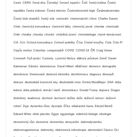
Ceres
CERN
černá díra
Černobyl
červení trpaslíci
Češi
česká kotlina
Česká
Československo
republika
česká státnost
Česká televize
Československé legie
Český klub skeptiků
český stát
cestování
charismatické církve
Charles Darwin
chemie
Cheb
chemická komunikace
chemické látky
chemický prvek
chemtrails
Chile
chiralita
choroba
chování
chráněná území
chronobiologie
chytré domácnosti
CIA
čich
čichová komunikace
čichové podněty
Čína
čínské kroužky
čísla
číslo Pí
ČR
Clayův institut
Columbia
conquistadoři
COVID
COVID-19
Craig Venter
Cromwell
čtyři jezdci
Curiosity
cystická fibróza
dálkový průzkum Země
Daniel
Kahneman
Dánsko
darwinismus
David Hilbert
dědičnost
demence
demografie
demokracie
Denisované
desková tektonika
dezinformace
diagnoza
dinosauři
diskuse
dlouhodobé kosmické lety
dlouhodobé mise
Dmitrij Mendělejev
DNA
doba
ledová
doba poledová
domácí násilí
domestikace
Donald Trump
doprava
Dragon
druhohory
dualismus
duchové
duchovní služba
duše
duševní nemoci
duševní
zdraví
Dyje
dynamika růstu
dystopie
Éčka
ediakarská fauna
Edvard Beneš
ekologie
Edward White
efekt placebo
Egypt
egyptologie
eidetická biologie
ekonomický růst
ekonomie
ekonomika
ekosystém
elektrodynamika
elektromagnetismus
elektronky
elektronová mikroskopie
elementární částice
ELI