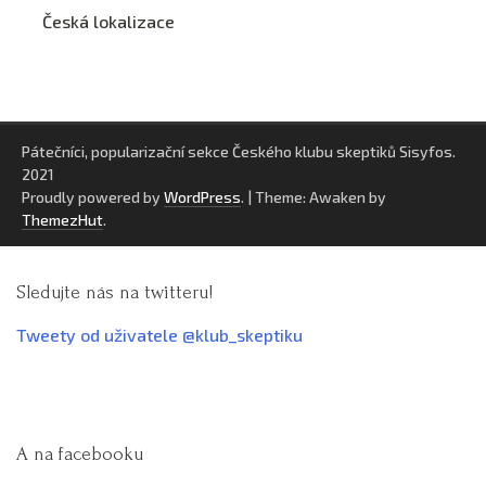
Česká lokalizace
Pátečníci, popularizační sekce Českého klubu skeptiků Sisyfos.
2021
Proudly powered by
WordPress
.
|
Theme: Awaken by
ThemezHut
.
Sledujte nás na twitteru!
Tweety od uživatele @klub_skeptiku
A na facebooku