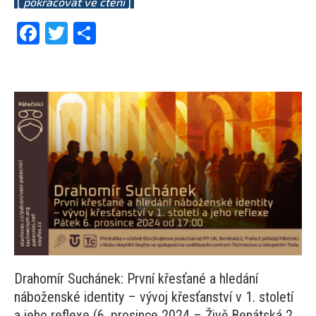
[
pokračovat ve čtení
]
Facebook
Twitter
Share
Drahomír Suchánek: První křesťané a hledání
náboženské identity – vývoj křesťanství v 1. století
a jeho reflexe (6. prosince 2024 – Živě Benátská 2,