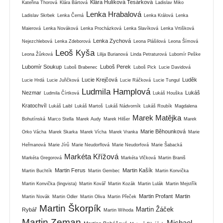
Klára Hulíková Tesárková
Kateřina Thorová
Klára Bártová
Ladislav Miko
Lenka Hrabalová
Ladislav Skrbek
Lenka Černá
Lenka Králová
Lenka
Maierová
Lenka Nováková
Lenka Procházková
Lenka Slavíková
Lenka Vrtišková
Lenka Zychová
Nejezchlebová
Lenka Zdeborová
Leona Plášilová
Leona Šímová
Leoš Kyša
Leona Žůrková
Lilija Burianová
Linda Petraturová
Lubomír Peške
Lubomír Soukup
Luboš Perek
Luboš Brabenec
Luboš Pick
Lucie Davidová
Lucie Krejčová
Luděk
Lucie Hrdá
Lucie Juřičková
Lucie Ráčková
Lucie Tungul
Ludmila Hamplová
Nezmar
Lukáš
Ludmila Čírtková
Lukáš Houška
Kratochvíl
Lukáš Laibl
Lukáš Martoš
Lukáš Nádvorník
Lukáš Roubík
Magdalena
Marek Matějka
Bohutínská
Marco Stella
Marek Audy
Marek Hilšer
Marek
Marie Běhounková
Orko Vácha
Marek Skarka
Marek Vícha
Marek Vranka
Marie
Heřmanová
Marie Jírů
Marie Neudorflová
Marie Neudorfová
Marie Šabacká
Markéta Křížová
Markéta Gregorová
Markéta Vlčková
Martin Braniš
Martin Ferus
Martin Kašík
Martin Buchtík
Martin Gembec
Martin Konvička
Martin Konvička (lingvista)
Martin Kovář
Martin Kozák
Martin Lulák
Martin Mejstřík
Martin Profant
Martin
Martin Novák
Martin Odler
Martin Oliva
Martin Přeček
Martin Škorpík
Martin Žáček
Rybář
Martin Wihoda
Martin Zeman
Michael