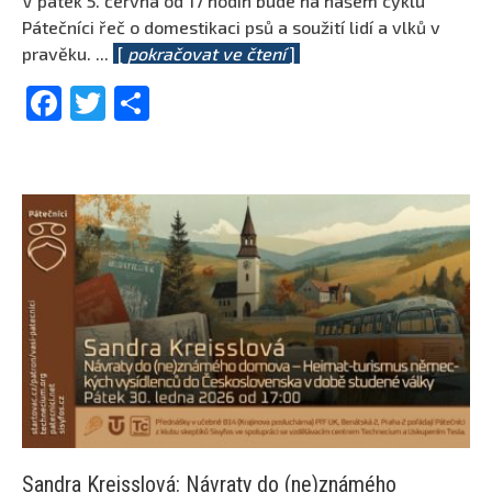
V pátek 5. června od 17 hodin bude na našem cyklu
Pátečníci řeč o domestikaci psů a soužití lidí a vlků v
pravěku.
...
[
pokračovat ve čtení
]
Facebook
Twitter
Share
Sandra Kreisslová: Návraty do (ne)známého