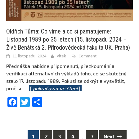
Oldřich Tůma: Co víme a co si pamatujeme:
Listopad 1989 po 35 letech (15. listopadu 2024 –
Živě Benátská 2, Přírodovědecká fakulta UK, Praha)
11 listopadu, 2024
Vítek
Comment
Přednáška nabídne připomenutí, přezkoumání a
verifikaci alternativních výkladů toho, co se skutečně
stalo 17. listopadu 1989. Pokusí se odkrýt a vysvětlit,
proč se
...
[
pokračovat ve čtení
]
Facebook
Twitter
Share
1
2
3
4
…
7
Next