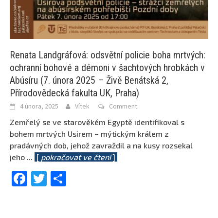
Renata Landgráfová: odsvětní policie boha mrtvých:
ochranní bohové a démoni v šachtových hrobkách v
Abúsíru (7. února 2025 – Živě Benátská 2,
Přírodovědecká fakulta UK, Praha)
4 února, 2025
Vítek
Comment
Zemřelý se ve starověkém Egyptě identifikoval s
bohem mrtvých Usirem – mýtickým králem z
pradávných dob, jehož zavraždil a na kusy rozsekal
jeho
...
[
pokračovat ve čtení
]
Facebook
Twitter
Share