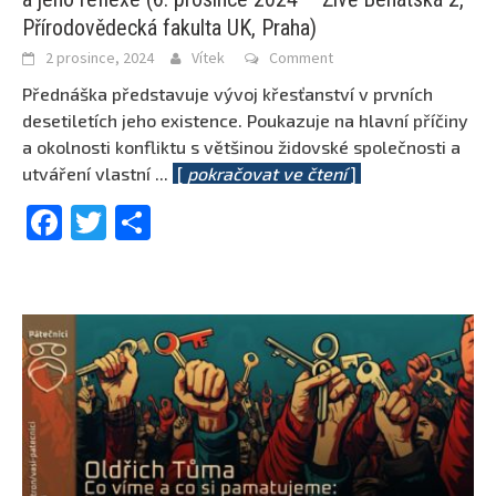
Přírodovědecká fakulta UK, Praha)
2 prosince, 2024
Vítek
Comment
Přednáška představuje vývoj křesťanství v prvních
desetiletích jeho existence. Poukazuje na hlavní příčiny
a okolnosti konfliktu s většinou židovské společnosti a
utváření vlastní
...
[
pokračovat ve čtení
]
Facebook
Twitter
Share