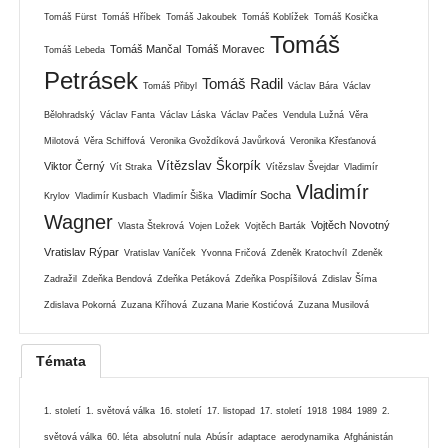
Tomáš Fürst
Tomáš Hříbek
Tomáš Jakoubek
Tomáš Koblížek
Tomáš Kosička
Tomáš
Tomáš Mančal
Tomáš Moravec
Tomáš Lebeda
Petrásek
Tomáš Radil
Tomáš Přibyl
Václav Bára
Václav
Bělohradský
Václav Fanta
Václav Láska
Václav Pačes
Vendula Lužná
Věra
Milotová
Věra Schiffová
Veronika Gvoždíková Javůrková
Veronika Křesťanová
Vítězslav Škorpík
Viktor Černý
Vít Straka
Vítězslav Švejdar
Vladimír
Vladimír
Vladimír Socha
Krylov
Vladimír Kusbach
Vladimír Šiška
Wagner
Vojtěch Novotný
Vlasta Štekrová
Vojen Ložek
Vojtěch Barták
Vratislav Rýpar
Vratislav Vaníček
Yvonna Fričová
Zdeněk Kratochvíl
Zdeněk
Zadražil
Zdeňka Bendová
Zdeňka Petáková
Zdeňka Pospíšilová
Zdislav Šíma
Zdislava Pokorná
Zuzana Kříhová
Zuzana Marie Kostićová
Zuzana Musilová
Témata
1. století
1. světová válka
16. století
17. listopad
17. století
1918
1984
1989
2.
světová válka
60. léta
absolutní nula
Abúsír
adaptace
aerodynamika
Afghánistán