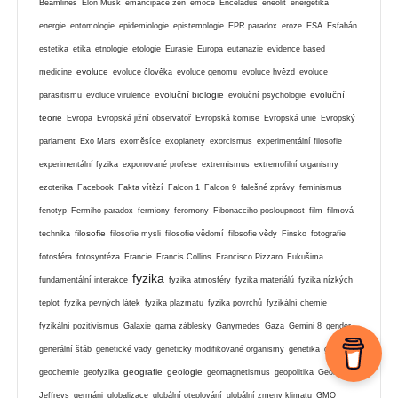
Beamlines
Elon Musk
emancipace žen
emoce
Enceladus
eneolit
energetika
energie
entomologie
epidemiologie
epistemologie
EPR paradox
eroze
ESA
Esfahán
estetika
etika
etnologie
etologie
Eurasie
Europa
eutanazie
evidence based
evoluce
medicine
evoluce člověka
evoluce genomu
evoluce hvězd
evoluce
evoluční biologie
evoluční
parasitismu
evoluce virulence
evoluční psychologie
teorie
Evropa
Evropská jižní observatoř
Evropská komise
Evropská unie
Evropský
parlament
Exo Mars
exoměsíce
exoplanety
exorcismus
experimentální filosofie
experimentální fyzika
exponované profese
extremismus
extremofilní organismy
ezoterika
Facebook
Fakta vítězí
Falcon 1
Falcon 9
falešné zprávy
feminismus
fenotyp
Fermiho paradox
fermiony
feromony
Fibonacciho posloupnost
film
filmová
filosofie
technika
filosofie mysli
filosofie vědomí
filosofie vědy
Finsko
fotografie
fotosféra
fotosyntéza
Francie
Francis Collins
Francisco Pizzaro
Fukušima
fyzika
fundamentální interakce
fyzika atmosféry
fyzika materiálů
fyzika nízkých
teplot
fyzika pevných látek
fyzika plazmatu
fyzika povrchů
fyzikální chemie
fyzikální pozitivismus
Galaxie
gama záblesky
Ganymedes
Gaza
Gemini 8
gender
generální štáb
genetické vady
geneticky modifikované organismy
genetika
genom
geografie
geologie
geochemie
geofyzika
geomagnetismus
geopolitika
George
Jeffreys
germáni
globalizace
globální oteplování
globální zmeny klimatu
GMO