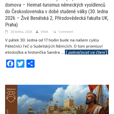
domova – Heimat-turismus německých vysídlenců
do Československa v době studené války (30. ledna
2026 – Živě Benátská 2, Přírodovědecká fakulta UK,
Praha)
26 ledna, 2026
Vítek
Comment
V pátek 30. ledna od 17 hodin bude na našem cyklu
Pátečníci řeč o Sudetských Němcích. O tom promluví
etnoložka a historička Sandra
...
[
pokračovat ve čtení
]
Facebook
Twitter
Share