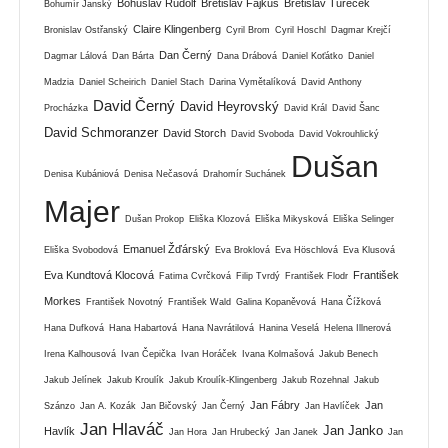
Bohuslav Rudolf
Břetislav Fajkus
Břetislav Tureček
Bohumír Janský
Claire Klingenberg
Bronislav Ostřanský
Cyril Brom
Cyril Hoschl
Dagmar Krejčí
Dan Černý
Dagmar Lálová
Dan Bárta
Dana Drábová
Daniel Koťátko
Daniel
Madzia
Daniel Scheirich
Daniel Stach
Darina Vymětalíková
David Anthony
David Černý
David Heyrovský
Procházka
David Král
David Šanc
David Schmoranzer
David Storch
David Svoboda
David Vokrouhlický
Dušan
Denisa Kubániová
Denisa Nečasová
Drahomír Suchánek
Majer
Dušan Prokop
Eliška Klozová
Eliška Mikysková
Eliška Selinger
Emanuel Žďárský
Eliška Svobodová
Eva Broklová
Eva Höschlová
Eva Klusová
Eva Kundtová Klocová
František
Fatima Cvrčková
Filip Tvrdý
František Flodr
Morkes
František Novotný
František Wald
Galina Kopaněvová
Hana Čížková
Hana Dufková
Hana Habartová
Hana Navrátilová
Hanina Veselá
Helena Illnerová
Irena Kalhousová
Ivan Čepička
Ivan Horáček
Ivana Kolmašová
Jakub Benech
Jakub Jelínek
Jakub Kroulík
Jakub Kroulík-Klingenberg
Jakub Rozehnal
Jakub
Jan Fábry
Jan
Szánzo
Jan A. Kozák
Jan Bičovský
Jan Černý
Jan Havlíček
Jan Hlaváč
Jan Janko
Havlík
Jan Hora
Jan Hrubecký
Jan Janek
Jan