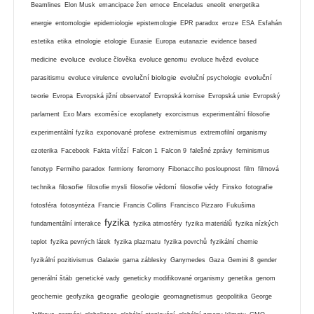
Beamlines
Elon Musk
emancipace žen
emoce
Enceladus
eneolit
energetika
energie
entomologie
epidemiologie
epistemologie
EPR paradox
eroze
ESA
Esfahán
estetika
etika
etnologie
etologie
Eurasie
Europa
eutanazie
evidence based
evoluce
medicine
evoluce člověka
evoluce genomu
evoluce hvězd
evoluce
evoluční biologie
evoluční
parasitismu
evoluce virulence
evoluční psychologie
teorie
Evropa
Evropská jižní observatoř
Evropská komise
Evropská unie
Evropský
parlament
Exo Mars
exoměsíce
exoplanety
exorcismus
experimentální filosofie
experimentální fyzika
exponované profese
extremismus
extremofilní organismy
ezoterika
Facebook
Fakta vítězí
Falcon 1
Falcon 9
falešné zprávy
feminismus
fenotyp
Fermiho paradox
fermiony
feromony
Fibonacciho posloupnost
film
filmová
filosofie
technika
filosofie mysli
filosofie vědomí
filosofie vědy
Finsko
fotografie
fotosféra
fotosyntéza
Francie
Francis Collins
Francisco Pizzaro
Fukušima
fyzika
fundamentální interakce
fyzika atmosféry
fyzika materiálů
fyzika nízkých
teplot
fyzika pevných látek
fyzika plazmatu
fyzika povrchů
fyzikální chemie
fyzikální pozitivismus
Galaxie
gama záblesky
Ganymedes
Gaza
Gemini 8
gender
generální štáb
genetické vady
geneticky modifikované organismy
genetika
genom
geografie
geologie
geochemie
geofyzika
geomagnetismus
geopolitika
George