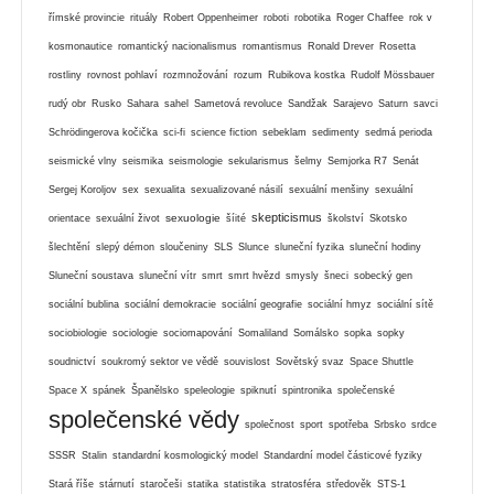
římské provincie
rituály
Robert Oppenheimer
roboti
robotika
Roger Chaffee
rok v
kosmonautice
romantický nacionalismus
romantismus
Ronald Drever
Rosetta
rostliny
rovnost pohlaví
rozmnožování
rozum
Rubikova kostka
Rudolf Mössbauer
rudý obr
Rusko
Sahara
sahel
Sametová revoluce
Sandžak
Sarajevo
Saturn
savci
Schrödingerova kočička
sci-fi
science fiction
sebeklam
sedimenty
sedmá perioda
seismické vlny
seismika
seismologie
sekularismus
šelmy
Semjorka R7
Senát
Sergej Koroljov
sex
sexualita
sexualizované násilí
sexuální menšiny
sexuální
skepticismus
sexuologie
orientace
sexuální život
šíité
školství
Skotsko
šlechtění
slepý démon
sloučeniny
SLS
Slunce
sluneční fyzika
sluneční hodiny
Sluneční soustava
sluneční vítr
smrt
smrt hvězd
smysly
šneci
sobecký gen
sociální bublina
sociální demokracie
sociální geografie
sociální hmyz
sociální sítě
sociobiologie
sociologie
sociomapování
Somaliland
Somálsko
sopka
sopky
soudnictví
soukromý sektor ve vědě
souvislost
Sovětský svaz
Space Shuttle
Space X
spánek
Španělsko
speleologie
spiknutí
spintronika
společenské
společenské vědy
společnost
sport
spotřeba
Srbsko
srdce
SSSR
Stalin
standardní kosmologický model
Standardní model částicové fyziky
Stará říše
stárnutí
staročeši
statika
statistika
stratosféra
středověk
STS-1