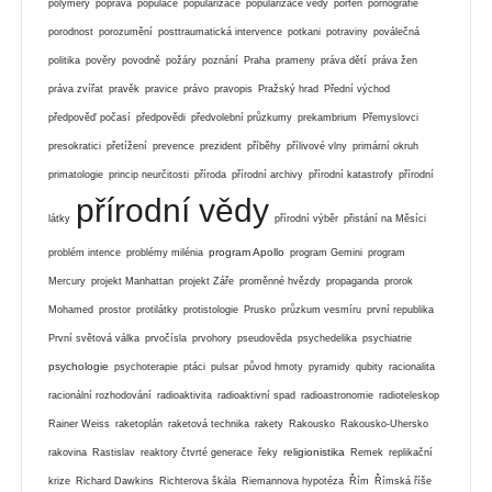
polymery
poprava
populace
popularizace
popularizace vědy
porfen
pornografie
porodnost
porozumění
posttraumatická intervence
potkani
potraviny
poválečná
politika
pověry
povodně
požáry
poznání
Praha
prameny
práva dětí
práva žen
práva zvířat
pravěk
pravice
právo
pravopis
Pražský hrad
Přední východ
předpověď počasí
předpovědi
předvolební průzkumy
prekambrium
Přemyslovci
presokratici
přetížení
prevence
prezident
příběhy
přílivové vlny
primární okruh
primatologie
princip neurčitosti
příroda
přírodní archivy
přírodní katastrofy
přírodní
přírodní vědy
látky
přírodní výběr
přistání na Měsíci
program Apollo
problém intence
problémy milénia
program Gemini
program
Mercury
projekt Manhattan
projekt Záře
proměnné hvězdy
propaganda
prorok
Mohamed
prostor
protilátky
protistologie
Prusko
průzkum vesmíru
první republika
První světová válka
prvočísla
prvohory
pseudověda
psychedelika
psychiatrie
psychologie
psychoterapie
ptáci
pulsar
původ hmoty
pyramidy
qubity
racionalita
racionální rozhodování
radioaktivita
radioaktivní spad
radioastronomie
radioteleskop
Rainer Weiss
raketoplán
raketová technika
rakety
Rakousko
Rakousko-Uhersko
religionistika
rakovina
Rastislav
reaktory čtvrté generace
řeky
Remek
replikační
krize
Richard Dawkins
Richterova škála
Riemannova hypotéza
Řím
Římská říše