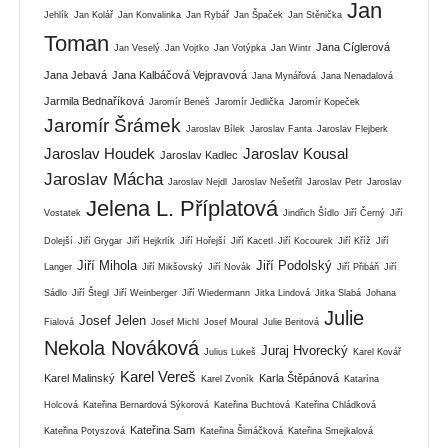
Jan
Jehlík
Jan Kolář
Jan Konvalinka
Jan Rybář
Jan Špaček
Jan Stěnička
Toman
Jana Cíglerová
Jan Veselý
Jan Vojtko
Jan Votýpka
Jan Wintr
Jana Jebavá
Jana Kalbáčová Vejpravová
Jana Mynářová
Jana Nenadalová
Jarmila Bednaříková
Jaromír Beneš
Jaromír Jedlička
Jaromír Kopeček
Jaromír Šrámek
Jaroslav Bílek
Jaroslav Fanta
Jaroslav Flejberk
Jaroslav Houdek
Jaroslav Kousal
Jaroslav Kadlec
Jaroslav Mácha
Jaroslav Nejdl
Jaroslav Nešetřil
Jaroslav Petr
Jaroslav
Jelena L. Příplatová
Vostatek
Jindřich Šídlo
Jiří Černý
Jiří
Dolejší
Jiří Grygar
Jiří Hejkrlík
Jiří Hořejší
Jiří Kacetl
Jiří Kocourek
Jiří Kříž
Jiří
Jiří Mihola
Jiří Podolský
Langer
Jiří Mikšovský
Jiří Novák
Jiří Přibáň
Jiří
Sádlo
Jiří Štegl
Jiří Weinberger
Jiří Wiedermann
Jitka Lindová
Jitka Slabá
Johana
Julie
Josef Jelen
Fialová
Josef Michl
Josef Moural
Julie Beritová
Nekola Nováková
Juraj Hvorecký
Julius Lukeš
Karel Kovář
Karel Vereš
Karel Malinský
Karla Štěpánová
Karel Zvoník
Katarína
Holcová
Kateřina Bernardová Sýkorová
Kateřina Buchtová
Kateřina Chládková
Kateřina Sam
Kateřina Potyszová
Kateřina Šimáčková
Kateřina Smejkalová