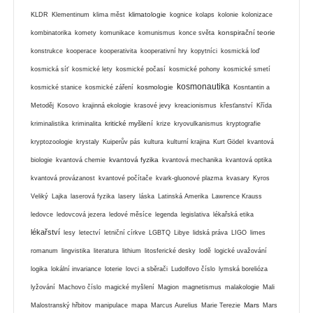
klimatologie
KLDR
Klementinum
klima měst
kognice
kolaps
kolonie
kolonizace
konspirační teorie
kombinatorika
komety
komunikace
komunismus
konce světa
konstrukce
kooperace
kooperativita
kooperativní hry
kopytníci
kosmická loď
kosmická síť
kosmické lety
kosmické počasí
kosmické pohony
kosmické smetí
kosmonautika
kosmologie
kosmické stanice
kosmické záření
Kosntantin a
Metoděj
Kosovo
krajinná ekologie
krasové jevy
kreacionismus
křesťanství
Křída
kritické myšlení
kriminalistika
kriminalita
krize
kryovulkanismus
kryptografie
kryptozoologie
krystaly
Kuiperův pás
kultura
kulturní krajina
Kurt Gödel
kvantová
kvantová fyzika
biologie
kvantová chemie
kvantová mechanika
kvantová optika
kvantová provázanost
kvantové počítače
kvark-gluonové plazma
kvasary
Kyros
Veliký
Lajka
laserová fyzika
lasery
láska
Latinská Amerika
Lawrence Krauss
ledovce
ledovcová jezera
ledové měsíce
legenda
legislativa
lékařská etika
lékařství
lesy
letectví
letniční církve
LGBTQ
Libye
lidská práva
LIGO
limes
romanum
lingvistika
literatura
lithium
litosferické desky
lodě
logické uvažování
logika
lokální invariance
loterie
lovci a sběrači
Ludolfovo číslo
lymská borelióza
lyžování
Machovo číslo
magické myšlení
Magion
magnetismus
malakologie
Mali
Mars
Malostranský hřbitov
manipulace
mapa
Marcus Aurelius
Marie Terezie
Mars