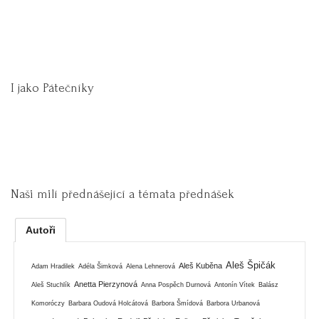
I jako Pátečníky
Naši milí přednášející a témata přednášek
Autoři
Aleš Špičák
Aleš Kuběna
Adam Hradilek
Adéla Šimková
Alena Lehnerová
Anetta Pierzynová
Aleš Stuchlík
Anna Pospěch Durnová
Antonín Vítek
Balász
Komoróczy
Barbara Oudová Holcátová
Barbora Šmídová
Barbora Urbanová