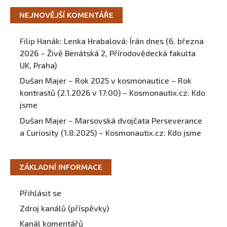
NEJNOVĚJŠÍ KOMENTÁŘE
Filip Hanák
:
Lenka Hrabalová: Írán dnes (6. března
2026 – Živě Benátská 2, Přírodovědecká fakulta
UK, Praha)
Dušan Majer – Rok 2025 v kosmonautice – Rok
kontrastů (2.1.2026 v 17:00) – Kosmonautix.cz
:
Kdo
jsme
Dušan Majer – Marsovská dvojčata Perseverance
a Curiosity (1.8.2025) – Kosmonautix.cz
:
Kdo jsme
ZÁKLADNÍ INFORMACE
Přihlásit se
Zdroj kanálů (příspěvky)
Kanál komentářů