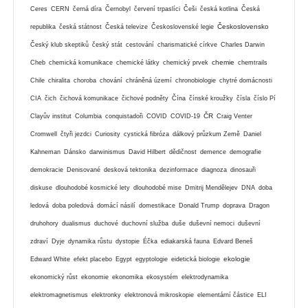
Ceres
CERN
černá díra
Černobyl
červení trpaslíci
Češi
česká kotlina
Česká
Československo
republika
česká státnost
Česká televize
Československé legie
Český klub skeptiků
český stát
cestování
charismatické církve
Charles Darwin
chemie
Cheb
chemická komunikace
chemické látky
chemický prvek
chemtrails
Chile
chiralita
choroba
chování
chráněná území
chronobiologie
chytré domácnosti
CIA
čich
čichová komunikace
čichové podněty
Čína
čínské kroužky
čísla
číslo Pí
ČR
Clayův institut
Columbia
conquistadoři
COVID
COVID-19
Craig Venter
Cromwell
čtyři jezdci
Curiosity
cystická fibróza
dálkový průzkum Země
Daniel
Kahneman
Dánsko
darwinismus
David Hilbert
dědičnost
demence
demografie
demokracie
Denisované
desková tektonika
dezinformace
diagnoza
dinosauři
diskuse
dlouhodobé kosmické lety
dlouhodobé mise
Dmitrij Mendělejev
DNA
doba
ledová
doba poledová
domácí násilí
domestikace
Donald Trump
doprava
Dragon
druhohory
dualismus
duchové
duchovní služba
duše
duševní nemoci
duševní
zdraví
Dyje
dynamika růstu
dystopie
Éčka
ediakarská fauna
Edvard Beneš
ekologie
Edward White
efekt placebo
Egypt
egyptologie
eidetická biologie
ekonomický růst
ekonomie
ekonomika
ekosystém
elektrodynamika
elektromagnetismus
elektronky
elektronová mikroskopie
elementární částice
ELI