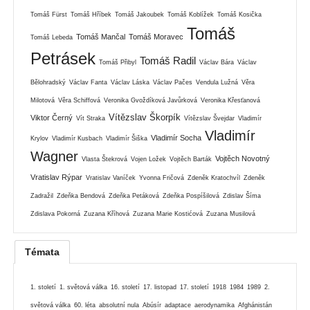
Tomáš Fürst
Tomáš Hříbek
Tomáš Jakoubek
Tomáš Koblížek
Tomáš Kosička
Tomáš
Tomáš Mančal
Tomáš Moravec
Tomáš Lebeda
Petrásek
Tomáš Radil
Tomáš Přibyl
Václav Bára
Václav
Bělohradský
Václav Fanta
Václav Láska
Václav Pačes
Vendula Lužná
Věra
Milotová
Věra Schiffová
Veronika Gvoždíková Javůrková
Veronika Křesťanová
Vítězslav Škorpík
Viktor Černý
Vít Straka
Vítězslav Švejdar
Vladimír
Vladimír
Vladimír Socha
Krylov
Vladimír Kusbach
Vladimír Šiška
Wagner
Vojtěch Novotný
Vlasta Štekrová
Vojen Ložek
Vojtěch Barták
Vratislav Rýpar
Vratislav Vaníček
Yvonna Fričová
Zdeněk Kratochvíl
Zdeněk
Zadražil
Zdeňka Bendová
Zdeňka Petáková
Zdeňka Pospíšilová
Zdislav Šíma
Zdislava Pokorná
Zuzana Kříhová
Zuzana Marie Kostićová
Zuzana Musilová
Témata
1. století
1. světová válka
16. století
17. listopad
17. století
1918
1984
1989
2.
světová válka
60. léta
absolutní nula
Abúsír
adaptace
aerodynamika
Afghánistán