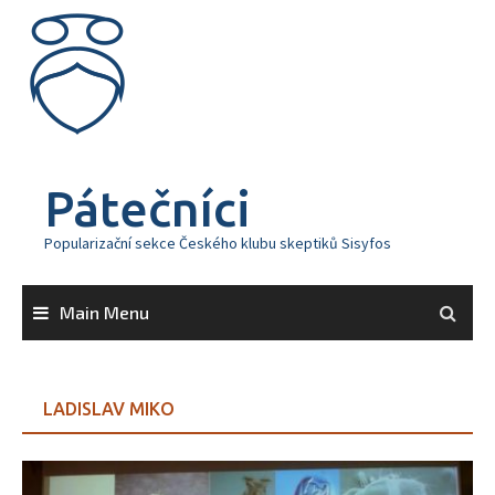
Skip
to
content
Pátečníci
Popularizační sekce Českého klubu skeptiků Sisyfos
Main Menu
LADISLAV MIKO