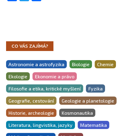
CO VÁS ZAJÍMÁ?
Astronomie a astrofyzika
Biologie
Chemie
Ekologie
Ekonomie a právo
Filosofie a etika, kritické myšlení
Fyzika
Geografie, cestování
Geologie a planetologie
Historie, archeologie
Kosmonautika
Literatura, lingvistika, jazyky
Matematika