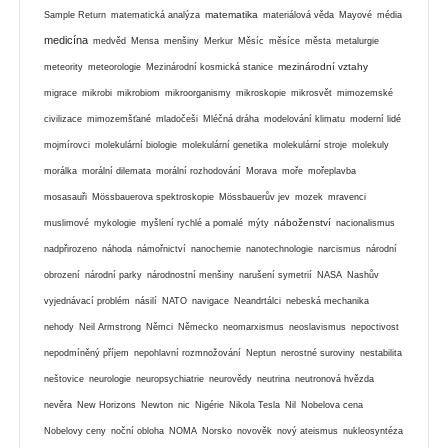
matematika
Sample Return
matematická analýza
materiálová věda
Mayové
média
medicína
medvěd
Mensa
menšiny
Merkur
Měsíc
měsíce
města
metalurgie
mezinárodní vztahy
meteority
meteorologie
Mezinárodní kosmická stanice
migrace
mikrobi
mikrobiom
mikroorganismy
mikroskopie
mikrosvět
mimozemské
civilizace
mimozemšťané
mladočeši
Mléčná dráha
modelování klimatu
moderní lidé
mojmírovci
molekulární biologie
molekulární genetika
molekulární stroje
molekuly
morálka
morální dilemata
morální rozhodování
Morava
moře
mořeplavba
mosasauři
Mössbauerova spektroskopie
Mössbauerův jev
mozek
mravenci
náboženství
muslimové
mykologie
myšlení rychlé a pomalé
mýty
nacionalismus
nadpřirozeno
náhoda
námořnictví
nanochemie
nanotechnologie
narcismus
národní
obrození
národní parky
národnostní menšiny
narušení symetrií
NASA
Nashův
vyjednávací problém
násilí
NATO
navigace
Neandrtálci
nebeská mechanika
nehody
Neil Armstrong
Němci
Německo
neomarxismus
neoslavismus
nepoctivost
nepodmíněný příjem
nepohlavní rozmnožování
Neptun
nerostné suroviny
nestabilita
neštovice
neurologie
neuropsychiatrie
neurovědy
neutrina
neutronová hvězda
nevěra
New Horizons
Newton
nic
Nigérie
Nikola Tesla
Nil
Nobelova cena
Nobelovy ceny
noční obloha
NOMA
Norsko
novověk
nový ateismus
nukleosyntéza