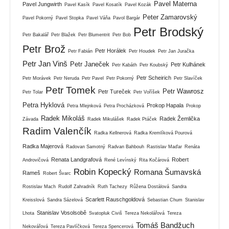
Pavel Materna
Pavel Jungwirth
Pavel Kasík
Pavel Kosatík
Pavel Kozák
Peter Zamarovský
Pavel Pokorný
Pavel Stopka
Pavel Váňa
Pavol Bargár
Petr Brodský
Petr Bakalář
Petr Blažek
Petr Blumentrit
Petr Bob
Petr Brož
Petr Horálek
Petr Fabián
Petr Houdek
Petr Jan Juračka
Petr Jan Vinš
Petr Janeček
Petr Kulhánek
Petr Kabáth
Petr Koubský
Petr Scheirich
Petr Morávek
Petr Neruda
Petr Pavel
Petr Pokorný
Petr Slavíček
Petr Tomek
Petr Wawrosz
Petr Tureček
Petr Tolar
Petr Voříšek
Petra Hyklová
Prokop Hapala
Petra Mlejnková
Petra Procházková
Prokop
Radek Mikoláš
Radek Žemlička
Závada
Radek Mikulášek
Radek Ptáček
Radim Valenčík
Radka Kellnerová
Radka Kremlíková Pourová
Radka Majerová
Radovan Samotný
Radvan Bahbouh
Rastislav Maďar
Renáta
Renata Landgrafová
Robert
Androvičová
René Levínský
Rita Kočárová
Robin Kopecký
Romana Šumavská
Rameš
Robert Švarc
Rostislav Mach
Rudolf Zahradník
Ruth Tachezy
Růžena Dostálová
Sandra
Scarlett Rauschgoldová
Kreisslová
Sandra Sázelová
Sebastian Chum
Stanislav
Stanislav Vosolsobě
Lhota
Svatopluk Civiš
Tereza Nekolářová
Tereza
Tomáš Bandžuch
Nekovářová
Tereza Pavlíčková
Tereza Spencerová