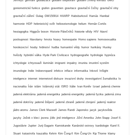
Jeffreys
germáni
globalizace
globální oteplování
globální zmeny klimatu
GMO
goniometrické funkce
grafen
gravettien
gravitace
gravitační čočky
gravitační vlny
gravitační záření
Gulag
GW150914
HAARP
Habsburkové
Hamás
Hanibal
harmonie
HDP
helenistický svět
helioseismologie
helium
Hernán Cortés
historie vědy
heutagogika
Higgsův boson
Historie Pátečníků
HIV
hlavní
posloupnost
hlavolamy
hmota
hoaxy
homeopatie
Homo sapiens
homosexualita
horolezectví
houby
hrdinství
hudba
humanitní vědy
humor
hurikány
Huxley
hvězdy
hybridní válka
Hyde Park Civilizace
hydrogeografie
hydrologie
hypnóza
ichtyologie
ichtyosauři
ilumináti
imigranti
impakty
imunita
imunitní systém
imunologie
Indie
Indoevropané
infekce
inflace
informatika
Inkové
InSight
inteligence
internet
internetové diskuze
invazivní druhy
investigativní žurnalistika
Io
iracionalita
Írán
islám
Islámský stát
ISRO
Itálie
Ivan Koněv
Izrael
jaderná chemie
jaderná elektrárna
jaderná energetika
jaderná energetiky
jaderná fyzika
jaderná zima
jaderné doktríny
jaderné štěpení
jaderné zbraně
jaderné zbrojení
jaderný reaktor
jádro atomu
James Clerk Maxwell
James Randi
Japonsko
jazyk
jazykověda
jazyky
Ježek v kleci
jezera
jídlo
jiné inteligence
Jižní Amerika
John Stapp
Josef II.
Jugoslávie
Jupiter
Jurij Gagarin
Kamiokande
Kanárské ostrovy
kardiologie
Karel II.
Stuart
katastrofa
kauzalita
Kelvin
Kim Čong-Il
Kim Čong-Un
Kip Thorne
klamy