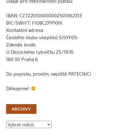
Údaje pro mezinárodní platbu:
IBAN: CZ7220100000002501062313
BIC/SWIFT: FIOBCZPPXXX
Kontaktní adresa
Českého klubu skeptiků SISYFOS:
Zdeněk Jonák
U Dejvického rybníčku 25/1976
160 00 Praha 6
Do popisku, prosím, napiště PATECNICI
Děkujeme!
ARCHIVY
Archivy