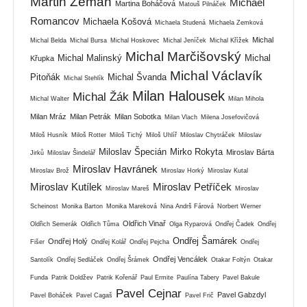
Martin Zeman
Michael
Martina Boháčová
Matouš Pilnáček
Romancov
Michaela Košová
Michaela Studená
Michaela Zemková
Michal
Michal Belda
Michal Bursa
Michal Hoskovec
Michal Jeníček
Michal Křížek
Michal Marčišovský
Michal Malinský
Michal
Křupka
Michal Václavík
Pitoňák
Michal Švanda
Michal Stehlík
Milan Halousek
Michal Žák
Michal Walter
Milan Mihola
Milan Mráz
Milan Petrák
Milan Sobotka
Milan Vlach
Milena Josefovičová
Miloš Husník
Miloš Rotter
Miloš Tichý
Miloš Uhlíř
Miloslav Chytráček
Miloslav
Miloslav Špecián
Mirko Rokyta
Miroslav Bárta
Jirků
Miloslav Šindelář
Miroslav Havránek
Miroslav Brož
Miroslav Horký
Miroslav Kutal
Miroslav Kutílek
Miroslav Petříček
Miroslav Mareš
Miroslav
Scheinost
Monika Barton
Monika Mareková
Nina Andrš Fárová
Norbert Werner
Oldřich Vinař
Oldřich Semerák
Oldřich Tůma
Olga Ryparová
Ondřej Čadek
Ondřej
Ondřej Šamárek
Ondřej Holý
Fišer
Ondřej Kolář
Ondřej Pejcha
Ondřej
Ondřej Vencálek
Santolík
Ondřej Sedláček
Ondřej Šrámek
Otakar Foltýn
Otakar
Funda
Patrik Doldžev
Patrik Kořenář
Paul Ermite
Paulína Tabery
Pavel Bakule
Pavel Cejnar
Pavel Gabzdyl
Pavel Boháček
Pavel Cagaš
Pavel Frič