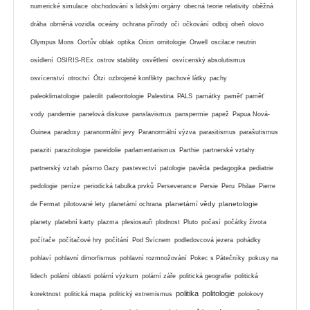
numerické simulace
obchodování s lidskými orgány
obecná teorie relativity
oběžná
dráha
obrněná vozidla
oceány
ochrana přírody
oči
očkování
odboj
oheň
olovo
Olympus Mons
Oortův oblak
optika
Orion
ornitologie
Orwell
oscilace neutrin
osídlení
OSIRIS-REx
ostrov stability
osvětlení
osvícenský absolutismus
osvícenství
otroctví
Ötzi
ozbrojené konflikty
pachové látky
pachy
paleoklimatologie
paleolit
paleontologie
Palestina
PALS
památky
paměť
paměť
vody
pandemie
panelová diskuse
panslavismus
panspermie
papež
Papua Nová-
Guinea
paradoxy
paranormální jevy
Paranormální výzva
parasitismus
parašutismus
paraziti
parazitologie
pareidolie
parlamentarismus
Parthie
partnerské vztahy
partnerský vztah
pásmo Gazy
pastevectví
patologie
pavěda
pedagogika
pediatrie
pedologie
peníze
periodická tabulka prvků
Perseverance
Persie
Peru
Philae
Pierre
planetární vědy
planetologie
de Fermat
pilotované lety
planetární ochrana
planety
platební karty
plazma
plesiosauři
plodnost
Pluto
počasí
počátky života
počítače
počítačové hry
počítání
Pod Svícnem
podledovcová jezera
pohádky
pohlaví
pohlavní dimorfismus
pohlavní rozmnožování
Pokec s Pátečníky
pokusy na
lidech
polární oblasti
polární výzkum
polární záře
politická geografie
politická
politika
politologie
korektnost
politická mapa
politický extremismus
polokovy