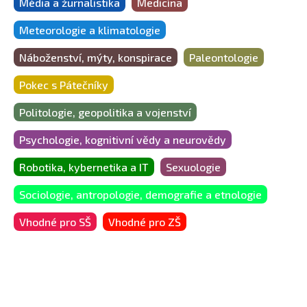
Média a žurnalistika
Medicína
Meteorologie a klimatologie
Náboženství, mýty, konspirace
Paleontologie
Pokec s Pátečníky
Politologie, geopolitika a vojenství
Psychologie, kognitivní vědy a neurovědy
Robotika, kybernetika a IT
Sexuologie
Sociologie, antropologie, demografie a etnologie
Vhodné pro SŠ
Vhodné pro ZŠ