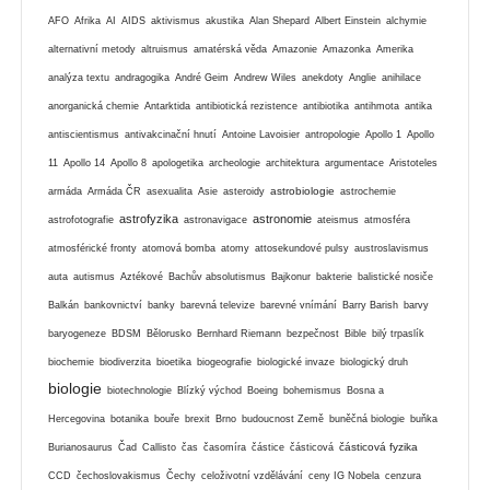
AFO
Afrika
AI
AIDS
aktivismus
akustika
Alan Shepard
Albert Einstein
alchymie
alternativní metody
altruismus
amatérská věda
Amazonie
Amazonka
Amerika
analýza textu
andragogika
André Geim
Andrew Wiles
anekdoty
Anglie
anihilace
anorganická chemie
Antarktida
antibiotická rezistence
antibiotika
antihmota
antika
antiscientismus
antivakcinační hnutí
Antoine Lavoisier
antropologie
Apollo 1
Apollo
11
Apollo 14
Apollo 8
apologetika
archeologie
architektura
argumentace
Aristoteles
astrobiologie
armáda
Armáda ČR
asexualita
Asie
asteroidy
astrochemie
astrofyzika
astronomie
astrofotografie
astronavigace
ateismus
atmosféra
atmosférické fronty
atomová bomba
atomy
attosekundové pulsy
austroslavismus
auta
autismus
Aztékové
Bachův absolutismus
Bajkonur
bakterie
balistické nosiče
Balkán
bankovnictví
banky
barevná televize
barevné vnímání
Barry Barish
barvy
baryogeneze
BDSM
Bělorusko
Bernhard Riemann
bezpečnost
Bible
bilý trpaslík
biochemie
biodiverzita
bioetika
biogeografie
biologické invaze
biologický druh
biologie
biotechnologie
Blízký východ
Boeing
bohemismus
Bosna a
Hercegovina
botanika
bouře
brexit
Brno
budoucnost Země
buněčná biologie
buňka
částicová fyzika
Burianosaurus
Čad
Callisto
čas
časomíra
částice
částicová
CCD
čechoslovakismus
Čechy
celoživotní vzdělávání
ceny IG Nobela
cenzura