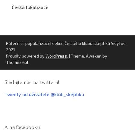
Česká lokalizace
Pátečníci, popularizační sekce Českého klubu skeptiků Sisyfos.
2021
Proudly powered by
WordPress
.
|
Theme: Awaken by
ThemezHut
.
Sledujte nás na twitteru!
Tweety od uživatele @klub_skeptiku
A na facebooku