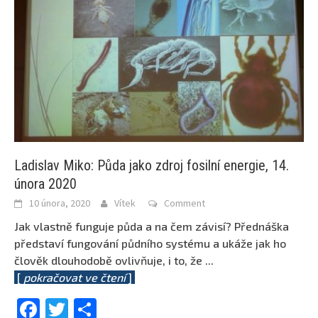
Ladislav Miko: Půda jako zdroj fosilní energie, 14.
února 2020
10 února, 2020
Vítek
Comment
Jak vlastně funguje půda a na čem závisí? Přednáška
představí fungování půdního systému a ukáže jak ho
člověk dlouhodobě ovlivňuje, i to, že
...
[
pokračovat ve čtení
]
Facebook
Twitter
Share