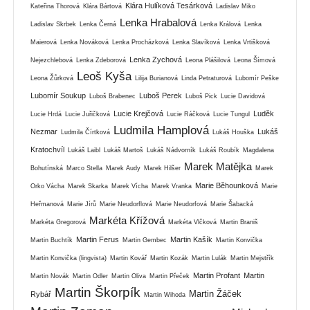
Klára Hulíková Tesárková
Kateřina Thorová
Klára Bártová
Ladislav Miko
Lenka Hrabalová
Ladislav Skrbek
Lenka Černá
Lenka Králová
Lenka
Maierová
Lenka Nováková
Lenka Procházková
Lenka Slavíková
Lenka Vrtišková
Lenka Zychová
Nejezchlebová
Lenka Zdeborová
Leona Plášilová
Leona Šímová
Leoš Kyša
Leona Žůrková
Lilija Burianová
Linda Petraturová
Lubomír Peške
Lubomír Soukup
Luboš Perek
Luboš Brabenec
Luboš Pick
Lucie Davidová
Lucie Krejčová
Luděk
Lucie Hrdá
Lucie Juřičková
Lucie Ráčková
Lucie Tungul
Ludmila Hamplová
Nezmar
Lukáš
Ludmila Čírtková
Lukáš Houška
Kratochvíl
Lukáš Laibl
Lukáš Martoš
Lukáš Nádvorník
Lukáš Roubík
Magdalena
Marek Matějka
Bohutínská
Marco Stella
Marek Audy
Marek Hilšer
Marek
Marie Běhounková
Orko Vácha
Marek Skarka
Marek Vícha
Marek Vranka
Marie
Heřmanová
Marie Jírů
Marie Neudorflová
Marie Neudorfová
Marie Šabacká
Markéta Křížová
Markéta Gregorová
Markéta Vlčková
Martin Braniš
Martin Ferus
Martin Kašík
Martin Buchtík
Martin Gembec
Martin Konvička
Martin Konvička (lingvista)
Martin Kovář
Martin Kozák
Martin Lulák
Martin Mejstřík
Martin Profant
Martin
Martin Novák
Martin Odler
Martin Oliva
Martin Přeček
Martin Škorpík
Martin Žáček
Rybář
Martin Wihoda