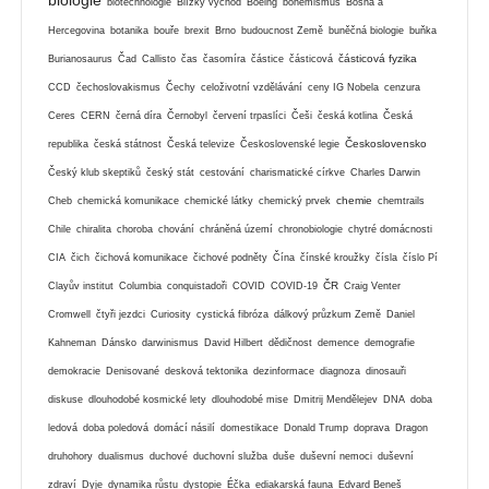
biotechnologie
Blízký východ
Boeing
bohemismus
Bosna a
Hercegovina
botanika
bouře
brexit
Brno
budoucnost Země
buněčná biologie
buňka
částicová fyzika
Burianosaurus
Čad
Callisto
čas
časomíra
částice
částicová
CCD
čechoslovakismus
Čechy
celoživotní vzdělávání
ceny IG Nobela
cenzura
Ceres
CERN
černá díra
Černobyl
červení trpaslíci
Češi
česká kotlina
Česká
Československo
republika
česká státnost
Česká televize
Československé legie
Český klub skeptiků
český stát
cestování
charismatické církve
Charles Darwin
chemie
Cheb
chemická komunikace
chemické látky
chemický prvek
chemtrails
Chile
chiralita
choroba
chování
chráněná území
chronobiologie
chytré domácnosti
CIA
čich
čichová komunikace
čichové podněty
Čína
čínské kroužky
čísla
číslo Pí
ČR
Clayův institut
Columbia
conquistadoři
COVID
COVID-19
Craig Venter
Cromwell
čtyři jezdci
Curiosity
cystická fibróza
dálkový průzkum Země
Daniel
Kahneman
Dánsko
darwinismus
David Hilbert
dědičnost
demence
demografie
demokracie
Denisované
desková tektonika
dezinformace
diagnoza
dinosauři
diskuse
dlouhodobé kosmické lety
dlouhodobé mise
Dmitrij Mendělejev
DNA
doba
ledová
doba poledová
domácí násilí
domestikace
Donald Trump
doprava
Dragon
druhohory
dualismus
duchové
duchovní služba
duše
duševní nemoci
duševní
zdraví
Dyje
dynamika růstu
dystopie
Éčka
ediakarská fauna
Edvard Beneš