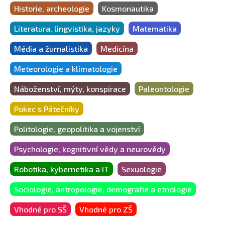
Historie, archeologie
Kosmonautika
Literatura, lingvistika, jazyky
Matematika
Média a žurnalistika
Medicína
Meteorologie a klimatologie
Náboženství, mýty, konspirace
Paleontologie
Pokec s Pátečníky
Politologie, geopolitika a vojenství
Psychologie, kognitivní vědy a neurovědy
Robotika, kybernetika a IT
Sexuologie
Sociologie, antropologie, demografie a etnologie
Vhodné pro SŠ
Vhodné pro ZŠ