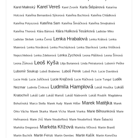
Karel Vereš
Karel Malinský
Karla Štěpánová
Karel Zvoník
Katarína
Holcová
Kateřina Bernardová Sýkorová
Kateřina Buchtová
Kateřina Chládková
Kateřina Sam
Kateřina Potyszová
Kateřina Šimáčková
Kateřina Smejkalová
Klára Hulíková Tesárková
Kateřina Thorová
Klára Bártová
Ladislav Miko
Lenka Hrabalová
Ladislav Skrbek
Lenka Černá
Lenka Králová
Lenka
Maierová
Lenka Nováková
Lenka Procházková
Lenka Slavíková
Lenka Vrtišková
Lenka Zychová
Nejezchlebová
Lenka Zdeborová
Leona Plášilová
Leona Šímová
Leoš Kyša
Leona Žůrková
Lilija Burianová
Linda Petraturová
Lubomír Peške
Lubomír Soukup
Luboš Perek
Luboš Brabenec
Luboš Pick
Lucie Davidová
Lucie Krejčová
Luděk
Lucie Hrdá
Lucie Juřičková
Lucie Ráčková
Lucie Tungul
Ludmila Hamplová
Nezmar
Lukáš
Ludmila Čírtková
Lukáš Houška
Kratochvíl
Lukáš Laibl
Lukáš Martoš
Lukáš Nádvorník
Lukáš Roubík
Magdalena
Marek Matějka
Bohutínská
Marco Stella
Marek Audy
Marek Hilšer
Marek
Marie Běhounková
Orko Vácha
Marek Skarka
Marek Vícha
Marek Vranka
Marie
Heřmanová
Marie Jírů
Marie Neudorflová
Marie Neudorfová
Marie Šabacká
Markéta Křížová
Markéta Gregorová
Markéta Vlčková
Martin Braniš
Martin Ferus
Martin Kašík
Martin Buchtík
Martin Gembec
Martin Konvička