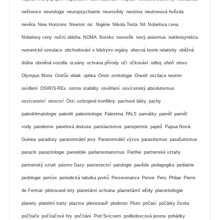
neštovice
neurologie
neuropsychiatrie
neurovědy
neutrina
neutronová hvězda
nevěra
New Horizons
Newton
nic
Nigérie
Nikola Tesla
Nil
Nobelova cena
Nobelovy ceny
noční obloha
NOMA
Norsko
novověk
nový ateismus
nukleosyntéza
numerické simulace
obchodování s lidskými orgány
obecná teorie relativity
oběžná
dráha
obrněná vozidla
oceány
ochrana přírody
oči
očkování
odboj
oheň
olovo
Olympus Mons
Oortův oblak
optika
Orion
ornitologie
Orwell
oscilace neutrin
osídlení
OSIRIS-REx
ostrov stability
osvětlení
osvícenský absolutismus
osvícenství
otroctví
Ötzi
ozbrojené konflikty
pachové látky
pachy
paleoklimatologie
paleolit
paleontologie
Palestina
PALS
památky
paměť
paměť
vody
pandemie
panelová diskuse
panslavismus
panspermie
papež
Papua Nová-
Guinea
paradoxy
paranormální jevy
Paranormální výzva
parasitismus
parašutismus
paraziti
parazitologie
pareidolie
parlamentarismus
Parthie
partnerské vztahy
partnerský vztah
pásmo Gazy
pastevectví
patologie
pavěda
pedagogika
pediatrie
pedologie
peníze
periodická tabulka prvků
Perseverance
Persie
Peru
Philae
Pierre
planetární vědy
planetologie
de Fermat
pilotované lety
planetární ochrana
planety
platební karty
plazma
plesiosauři
plodnost
Pluto
počasí
počátky života
počítače
počítačové hry
počítání
Pod Svícnem
podledovcová jezera
pohádky