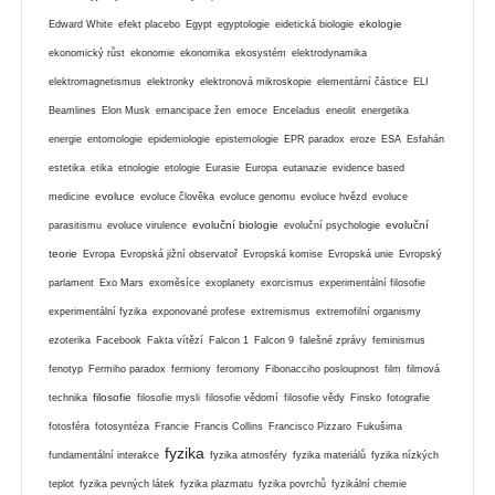
ekologie
Edward White
efekt placebo
Egypt
egyptologie
eidetická biologie
ekonomický růst
ekonomie
ekonomika
ekosystém
elektrodynamika
elektromagnetismus
elektronky
elektronová mikroskopie
elementární částice
ELI
Beamlines
Elon Musk
emancipace žen
emoce
Enceladus
eneolit
energetika
energie
entomologie
epidemiologie
epistemologie
EPR paradox
eroze
ESA
Esfahán
estetika
etika
etnologie
etologie
Eurasie
Europa
eutanazie
evidence based
evoluce
medicine
evoluce člověka
evoluce genomu
evoluce hvězd
evoluce
evoluční biologie
evoluční
parasitismu
evoluce virulence
evoluční psychologie
teorie
Evropa
Evropská jižní observatoř
Evropská komise
Evropská unie
Evropský
parlament
Exo Mars
exoměsíce
exoplanety
exorcismus
experimentální filosofie
experimentální fyzika
exponované profese
extremismus
extremofilní organismy
ezoterika
Facebook
Fakta vítězí
Falcon 1
Falcon 9
falešné zprávy
feminismus
fenotyp
Fermiho paradox
fermiony
feromony
Fibonacciho posloupnost
film
filmová
filosofie
technika
filosofie mysli
filosofie vědomí
filosofie vědy
Finsko
fotografie
fotosféra
fotosyntéza
Francie
Francis Collins
Francisco Pizzaro
Fukušima
fyzika
fundamentální interakce
fyzika atmosféry
fyzika materiálů
fyzika nízkých
teplot
fyzika pevných látek
fyzika plazmatu
fyzika povrchů
fyzikální chemie