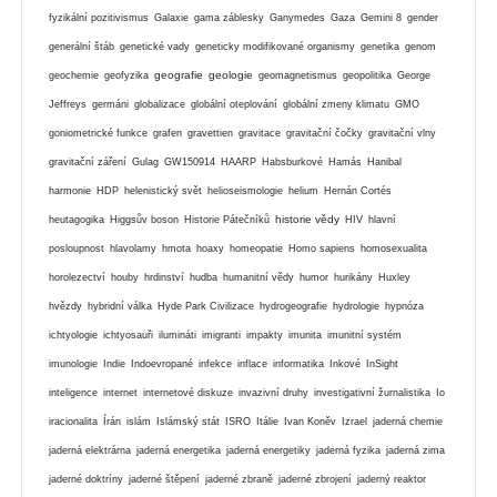
fyzikální pozitivismus
Galaxie
gama záblesky
Ganymedes
Gaza
Gemini 8
gender
generální štáb
genetické vady
geneticky modifikované organismy
genetika
genom
geografie
geologie
geochemie
geofyzika
geomagnetismus
geopolitika
George
Jeffreys
germáni
globalizace
globální oteplování
globální zmeny klimatu
GMO
goniometrické funkce
grafen
gravettien
gravitace
gravitační čočky
gravitační vlny
gravitační záření
Gulag
GW150914
HAARP
Habsburkové
Hamás
Hanibal
harmonie
HDP
helenistický svět
helioseismologie
helium
Hernán Cortés
historie vědy
heutagogika
Higgsův boson
Historie Pátečníků
HIV
hlavní
posloupnost
hlavolamy
hmota
hoaxy
homeopatie
Homo sapiens
homosexualita
horolezectví
houby
hrdinství
hudba
humanitní vědy
humor
hurikány
Huxley
hvězdy
hybridní válka
Hyde Park Civilizace
hydrogeografie
hydrologie
hypnóza
ichtyologie
ichtyosauři
ilumináti
imigranti
impakty
imunita
imunitní systém
imunologie
Indie
Indoevropané
infekce
inflace
informatika
Inkové
InSight
inteligence
internet
internetové diskuze
invazivní druhy
investigativní žurnalistika
Io
iracionalita
Írán
islám
Islámský stát
ISRO
Itálie
Ivan Koněv
Izrael
jaderná chemie
jaderná elektrárna
jaderná energetika
jaderná energetiky
jaderná fyzika
jaderná zima
jaderné doktríny
jaderné štěpení
jaderné zbraně
jaderné zbrojení
jaderný reaktor