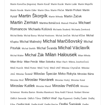
Martin Konvička (lingvista)
Martin Kovář
Martin Kozák
Martin Lulák
Martin Mejstřík
Martin Profant
Martin
Martin Novák
Martin Odler
Martin Oliva
Martin Přeček
Martin Škorpík
Martin Žáček
Rybář
Martin Wihoda
Martin Zeman
Michael
Martina Boháčová
Matouš Pilnáček
Romancov
Michaela Košová
Michaela Studená
Michaela Zemková
Michal
Michal Belda
Michal Bursa
Michal Hoskovec
Michal Jeníček
Michal Křížek
Michal Marčišovský
Michal Malinský
Michal
Křupka
Michal Václavík
Pitoňák
Michal Švanda
Michal Stehlík
Milan Halousek
Michal Žák
Michal Walter
Milan Mihola
Milan Mráz
Milan Petrák
Milan Sobotka
Milan Vlach
Milena Josefovičová
Miloš Husník
Miloš Rotter
Miloš Tichý
Miloš Uhlíř
Miloslav Chytráček
Miloslav
Miloslav Špecián
Mirko Rokyta
Miroslav Bárta
Jirků
Miloslav Šindelář
Miroslav Havránek
Miroslav Brož
Miroslav Horký
Miroslav Kutal
Miroslav Kutílek
Miroslav Petříček
Miroslav Mareš
Miroslav
Scheinost
Monika Barton
Monika Mareková
Nina Andrš Fárová
Norbert Werner
Oldřich Vinař
Oldřich Semerák
Oldřich Tůma
Olga Ryparová
Ondřej Čadek
Ondřej
Ondřej Šamárek
Ondřej Holý
Fišer
Ondřej Kolář
Ondřej Pejcha
Ondřej