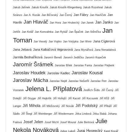
Jakub Jelínek
Jakub Kroulík
Jakub Kroulík-Klingenberg
Jakub Rozehnal
Jakub
Jan Fábry
Jan
Szánzo
Jan A. Kozák
Jan Bičovský
Jan Černý
Jan Havlíček
Jan Hlaváč
Jan Janko
Havlík
Jan Hora
Jan Hrubecký
Jan Janek
Jan
Jan
Jehlík
Jan Kolář
Jan Konvalinka
Jan Rybář
Jan Špaček
Jan Stěnička
Toman
Jana Cíglerová
Jan Veselý
Jan Vojtko
Jan Votýpka
Jan Wintr
Jana Jebavá
Jana Kalbáčová Vejpravová
Jana Mynářová
Jana Nenadalová
Jarmila Bednaříková
Jaromír Beneš
Jaromír Jedlička
Jaromír Kopeček
Jaromír Šrámek
Jaroslav Bílek
Jaroslav Fanta
Jaroslav Flejberk
Jaroslav Houdek
Jaroslav Kousal
Jaroslav Kadlec
Jaroslav Mácha
Jaroslav Nejdl
Jaroslav Nešetřil
Jaroslav Petr
Jaroslav
Jelena L. Příplatová
Vostatek
Jindřich Šídlo
Jiří Černý
Jiří
Dolejší
Jiří Grygar
Jiří Hejkrlík
Jiří Hořejší
Jiří Kacetl
Jiří Kocourek
Jiří Kříž
Jiří
Jiří Mihola
Jiří Podolský
Langer
Jiří Mikšovský
Jiří Novák
Jiří Přibáň
Jiří
Sádlo
Jiří Štegl
Jiří Weinberger
Jiří Wiedermann
Jitka Lindová
Jitka Slabá
Johana
Julie
Josef Jelen
Fialová
Josef Michl
Josef Moural
Julie Beritová
Nekola Nováková
Juraj Hvorecký
Julius Lukeš
Karel Kovář