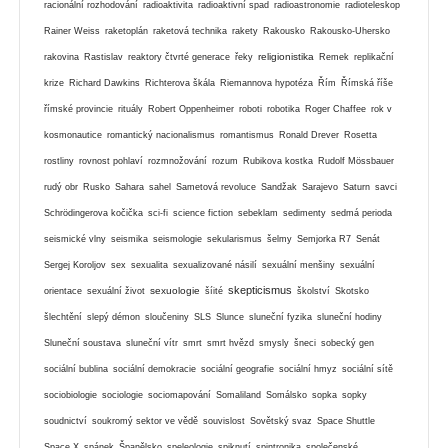
racionální rozhodování
radioaktivita
radioaktivní spad
radioastronomie
radioteleskop
Rainer Weiss
raketoplán
raketová technika
rakety
Rakousko
Rakousko-Uhersko
religionistika
rakovina
Rastislav
reaktory čtvrté generace
řeky
Remek
replikační
krize
Richard Dawkins
Richterova škála
Riemannova hypotéza
Řím
Římská říše
římské provincie
rituály
Robert Oppenheimer
roboti
robotika
Roger Chaffee
rok v
kosmonautice
romantický nacionalismus
romantismus
Ronald Drever
Rosetta
rostliny
rovnost pohlaví
rozmnožování
rozum
Rubikova kostka
Rudolf Mössbauer
rudý obr
Rusko
Sahara
sahel
Sametová revoluce
Sandžak
Sarajevo
Saturn
savci
Schrödingerova kočička
sci-fi
science fiction
sebeklam
sedimenty
sedmá perioda
seismické vlny
seismika
seismologie
sekularismus
šelmy
Semjorka R7
Senát
Sergej Koroljov
sex
sexualita
sexualizované násilí
sexuální menšiny
sexuální
skepticismus
sexuologie
orientace
sexuální život
šíité
školství
Skotsko
šlechtění
slepý démon
sloučeniny
SLS
Slunce
sluneční fyzika
sluneční hodiny
Sluneční soustava
sluneční vítr
smrt
smrt hvězd
smysly
šneci
sobecký gen
sociální bublina
sociální demokracie
sociální geografie
sociální hmyz
sociální sítě
sociobiologie
sociologie
sociomapování
Somaliland
Somálsko
sopka
sopky
soudnictví
soukromý sektor ve vědě
souvislost
Sovětský svaz
Space Shuttle
Space X
spánek
Španělsko
speleologie
spiknutí
spintronika
společenské