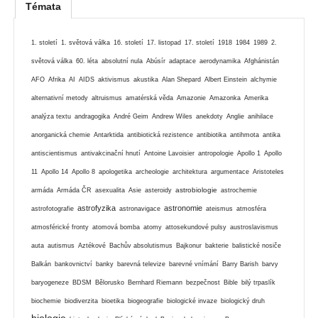
Témata
1. století
1. světová válka
16. století
17. listopad
17. století
1918
1984
1989
2.
světová válka
60. léta
absolutní nula
Abúsír
adaptace
aerodynamika
Afghánistán
AFO
Afrika
AI
AIDS
aktivismus
akustika
Alan Shepard
Albert Einstein
alchymie
alternativní metody
altruismus
amatérská věda
Amazonie
Amazonka
Amerika
analýza textu
andragogika
André Geim
Andrew Wiles
anekdoty
Anglie
anihilace
anorganická chemie
Antarktida
antibiotická rezistence
antibiotika
antihmota
antika
antiscientismus
antivakcinační hnutí
Antoine Lavoisier
antropologie
Apollo 1
Apollo
11
Apollo 14
Apollo 8
apologetika
archeologie
architektura
argumentace
Aristoteles
astrobiologie
armáda
Armáda ČR
asexualita
Asie
asteroidy
astrochemie
astrofyzika
astronomie
astrofotografie
astronavigace
ateismus
atmosféra
atmosférické fronty
atomová bomba
atomy
attosekundové pulsy
austroslavismus
auta
autismus
Aztékové
Bachův absolutismus
Bajkonur
bakterie
balistické nosiče
Balkán
bankovnictví
banky
barevná televize
barevné vnímání
Barry Barish
barvy
baryogeneze
BDSM
Bělorusko
Bernhard Riemann
bezpečnost
Bible
bilý trpaslík
biochemie
biodiverzita
bioetika
biogeografie
biologické invaze
biologický druh
biologie