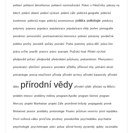
pohlaví
pohlavní dimorfismus
pohlavní rozmnožování
Pokec s Pátečníky
pokusy na
lidech
polární oblasti
polární výzkum
polární záře
politická geografie
politická
politika
politologie
korektnost
politická mapa
politický extremismus
polokovy
polymery
poprava
populace
popularizace
popularizace vědy
porfen
pornografie
porodnost
porozumění
posttraumatická intervence
potkani
potraviny
poválečná
politika
pověry
povodně
požáry
poznání
Praha
prameny
práva dětí
práva žen
práva zvířat
pravěk
pravice
právo
pravopis
Pražský hrad
Přední východ
předpověď počasí
předpovědi
předvolební průzkumy
prekambrium
Přemyslovci
presokratici
přetížení
prevence
prezident
příběhy
přílivové vlny
primární okruh
primatologie
princip neurčitosti
příroda
přírodní archivy
přírodní katastrofy
přírodní
přírodní vědy
látky
přírodní výběr
přistání na Měsíci
program Apollo
problém intence
problémy milénia
program Gemini
program
Mercury
projekt Manhattan
projekt Záře
proměnné hvězdy
propaganda
prorok
Mohamed
prostor
protilátky
protistologie
Prusko
průzkum vesmíru
první republika
První světová válka
prvočísla
prvohory
pseudověda
psychedelika
psychiatrie
psychologie
psychoterapie
ptáci
pulsar
původ hmoty
pyramidy
qubity
racionalita