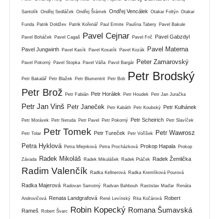
Ondřej Vencálek
Santolík
Ondřej Sedláček
Ondřej Šrámek
Otakar Foltýn
Otakar
Funda
Patrik Doldžev
Patrik Kořenář
Paul Ermite
Paulína Tabery
Pavel Bakule
Pavel Cejnar
Pavel Gabzdyl
Pavel Boháček
Pavel Cagaš
Pavel Frič
Pavel Materna
Pavel Jungwirth
Pavel Kasík
Pavel Kosatík
Pavel Kozák
Peter Zamarovský
Pavel Pokorný
Pavel Stopka
Pavel Váňa
Pavol Bargár
Petr Brodský
Petr Bakalář
Petr Blažek
Petr Blumentrit
Petr Bob
Petr Brož
Petr Horálek
Petr Fabián
Petr Houdek
Petr Jan Juračka
Petr Jan Vinš
Petr Janeček
Petr Kulhánek
Petr Kabáth
Petr Koubský
Petr Scheirich
Petr Morávek
Petr Neruda
Petr Pavel
Petr Pokorný
Petr Slavíček
Petr Tomek
Petr Wawrosz
Petr Tureček
Petr Tolar
Petr Voříšek
Petra Hyklová
Prokop Hapala
Petra Mlejnková
Petra Procházková
Prokop
Radek Mikoláš
Radek Žemlička
Závada
Radek Mikulášek
Radek Ptáček
Radim Valenčík
Radka Kellnerová
Radka Kremlíková Pourová
Radka Majerová
Radovan Samotný
Radvan Bahbouh
Rastislav Maďar
Renáta
Renata Landgrafová
Robert
Androvičová
René Levínský
Rita Kočárová
Robin Kopecký
Romana Šumavská
Rameš
Robert Švarc