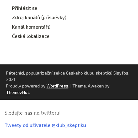
Přihlásit se
Zdroj kanálů (příspěvky)
Kanál komentářů
Česká lokalizace
Pátečníci, popularizační sekce Českého klubu skeptiků Sisyfos.
2021
Proudly powered by
WordPress
.
|
Theme: Awaken by
ThemezHut
.
Sledujte nás na twitteru!
Tweety od uživatele @klub_skeptiku