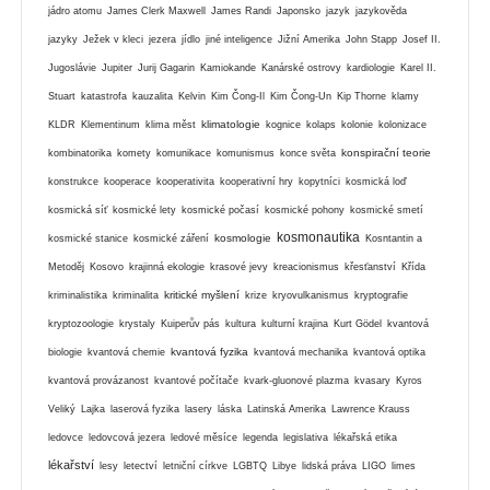
jádro atomu
James Clerk Maxwell
James Randi
Japonsko
jazyk
jazykověda
jazyky
Ježek v kleci
jezera
jídlo
jiné inteligence
Jižní Amerika
John Stapp
Josef II.
Jugoslávie
Jupiter
Jurij Gagarin
Kamiokande
Kanárské ostrovy
kardiologie
Karel II.
Stuart
katastrofa
kauzalita
Kelvin
Kim Čong-Il
Kim Čong-Un
Kip Thorne
klamy
klimatologie
KLDR
Klementinum
klima měst
kognice
kolaps
kolonie
kolonizace
konspirační teorie
kombinatorika
komety
komunikace
komunismus
konce světa
konstrukce
kooperace
kooperativita
kooperativní hry
kopytníci
kosmická loď
kosmická síť
kosmické lety
kosmické počasí
kosmické pohony
kosmické smetí
kosmonautika
kosmologie
kosmické stanice
kosmické záření
Kosntantin a
Metoděj
Kosovo
krajinná ekologie
krasové jevy
kreacionismus
křesťanství
Křída
kritické myšlení
kriminalistika
kriminalita
krize
kryovulkanismus
kryptografie
kryptozoologie
krystaly
Kuiperův pás
kultura
kulturní krajina
Kurt Gödel
kvantová
kvantová fyzika
biologie
kvantová chemie
kvantová mechanika
kvantová optika
kvantová provázanost
kvantové počítače
kvark-gluonové plazma
kvasary
Kyros
Veliký
Lajka
laserová fyzika
lasery
láska
Latinská Amerika
Lawrence Krauss
ledovce
ledovcová jezera
ledové měsíce
legenda
legislativa
lékařská etika
lékařství
lesy
letectví
letniční církve
LGBTQ
Libye
lidská práva
LIGO
limes