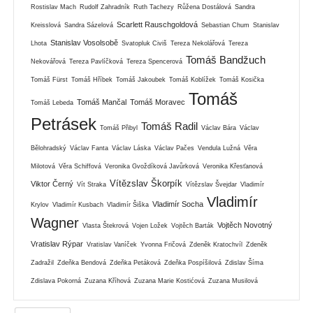
Rostislav Mach
Rudolf Zahradník
Ruth Tachezy
Růžena Dostálová
Sandra
Scarlett Rauschgoldová
Kreisslová
Sandra Sázelová
Sebastian Chum
Stanislav
Stanislav Vosolsobě
Lhota
Svatopluk Civiš
Tereza Nekolářová
Tereza
Tomáš Bandžuch
Nekovářová
Tereza Pavlíčková
Tereza Spencerová
Tomáš Fürst
Tomáš Hříbek
Tomáš Jakoubek
Tomáš Koblížek
Tomáš Kosička
Tomáš
Tomáš Mančal
Tomáš Moravec
Tomáš Lebeda
Petrásek
Tomáš Radil
Tomáš Přibyl
Václav Bára
Václav
Bělohradský
Václav Fanta
Václav Láska
Václav Pačes
Vendula Lužná
Věra
Milotová
Věra Schiffová
Veronika Gvoždíková Javůrková
Veronika Křesťanová
Vítězslav Škorpík
Viktor Černý
Vít Straka
Vítězslav Švejdar
Vladimír
Vladimír
Vladimír Socha
Krylov
Vladimír Kusbach
Vladimír Šiška
Wagner
Vojtěch Novotný
Vlasta Štekrová
Vojen Ložek
Vojtěch Barták
Vratislav Rýpar
Vratislav Vaníček
Yvonna Fričová
Zdeněk Kratochvíl
Zdeněk
Zadražil
Zdeňka Bendová
Zdeňka Petáková
Zdeňka Pospíšilová
Zdislav Šíma
Zdislava Pokorná
Zuzana Kříhová
Zuzana Marie Kostićová
Zuzana Musilová