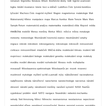
romanum
lingvistika
literatura
lithium
litosferické desky
lodě
logické uvažování
logika
lokální invariance
loterie
lovci a sběrači
Ludolfovo číslo
lymská borelióza
lyžování
Machovo číslo
magické myšlení
Magion
magnetismus
malakologie
Mali
Mars
Malostranský hřbitov
manipulace
mapa
Marcus Aurelius
Marie Terezie
Mars
matematika
Sample Return
matematická analýza
materiálová věda
Mayové
média
medicína
medvěd
Mensa
menšiny
Merkur
Měsíc
měsíce
města
metalurgie
mezinárodní vztahy
meteority
meteorologie
Mezinárodní kosmická stanice
migrace
mikrobi
mikrobiom
mikroorganismy
mikroskopie
mikrosvět
mimozemské
civilizace
mimozemšťané
mladočeši
Mléčná dráha
modelování klimatu
moderní lidé
mojmírovci
molekulární biologie
molekulární genetika
molekulární stroje
molekuly
morálka
morální dilemata
morální rozhodování
Morava
moře
mořeplavba
mosasauři
Mössbauerova spektroskopie
Mössbauerův jev
mozek
mravenci
náboženství
muslimové
mykologie
myšlení rychlé a pomalé
mýty
nacionalismus
nadpřirozeno
náhoda
námořnictví
nanochemie
nanotechnologie
narcismus
národní
obrození
národní parky
národnostní menšiny
narušení symetrií
NASA
Nashův
vyjednávací problém
násilí
NATO
navigace
Neandrtálci
nebeská mechanika
nehody
Neil Armstrong
Němci
Německo
neomarxismus
neoslavismus
nepoctivost
nepodmíněný příjem
nepohlavní rozmnožování
Neptun
nerostné suroviny
nestabilita