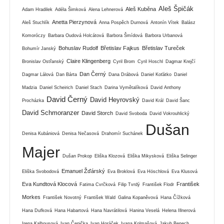
Aleš Špičák
Aleš Kuběna
Adam Hradilek
Adéla Šimková
Alena Lehnerová
Anetta Pierzynová
Aleš Stuchlík
Anna Pospěch Durnová
Antonín Vítek
Balász
Komoróczy
Barbara Oudová Holcátová
Barbora Šmídová
Barbora Urbanová
Bohuslav Rudolf
Břetislav Fajkus
Břetislav Tureček
Bohumír Janský
Claire Klingenberg
Bronislav Ostřanský
Cyril Brom
Cyril Hoschl
Dagmar Krejčí
Dan Černý
Dagmar Lálová
Dan Bárta
Dana Drábová
Daniel Koťátko
Daniel
Madzia
Daniel Scheirich
Daniel Stach
Darina Vymětalíková
David Anthony
David Černý
David Heyrovský
Procházka
David Král
David Šanc
David Schmoranzer
David Storch
David Svoboda
David Vokrouhlický
Dušan
Denisa Kubániová
Denisa Nečasová
Drahomír Suchánek
Majer
Dušan Prokop
Eliška Klozová
Eliška Mikysková
Eliška Selinger
Emanuel Žďárský
Eliška Svobodová
Eva Broklová
Eva Höschlová
Eva Klusová
Eva Kundtová Klocová
František
Fatima Cvrčková
Filip Tvrdý
František Flodr
Morkes
František Novotný
František Wald
Galina Kopaněvová
Hana Čížková
Hana Dufková
Hana Habartová
Hana Navrátilová
Hanina Veselá
Helena Illnerová
Irena Kalhousová
Ivan Čepička
Ivan Horáček
Ivana Kolmašová
Jakub Benech