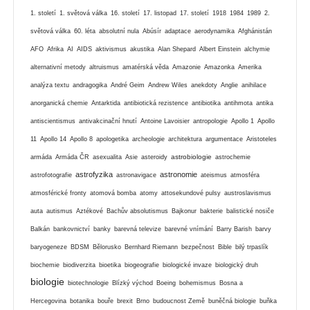
1. století
1. světová válka
16. století
17. listopad
17. století
1918
1984
1989
2.
světová válka
60. léta
absolutní nula
Abúsír
adaptace
aerodynamika
Afghánistán
AFO
Afrika
AI
AIDS
aktivismus
akustika
Alan Shepard
Albert Einstein
alchymie
alternativní metody
altruismus
amatérská věda
Amazonie
Amazonka
Amerika
analýza textu
andragogika
André Geim
Andrew Wiles
anekdoty
Anglie
anihilace
anorganická chemie
Antarktida
antibiotická rezistence
antibiotika
antihmota
antika
antiscientismus
antivakcinační hnutí
Antoine Lavoisier
antropologie
Apollo 1
Apollo
11
Apollo 14
Apollo 8
apologetika
archeologie
architektura
argumentace
Aristoteles
astrobiologie
armáda
Armáda ČR
asexualita
Asie
asteroidy
astrochemie
astrofyzika
astronomie
astrofotografie
astronavigace
ateismus
atmosféra
atmosférické fronty
atomová bomba
atomy
attosekundové pulsy
austroslavismus
auta
autismus
Aztékové
Bachův absolutismus
Bajkonur
bakterie
balistické nosiče
Balkán
bankovnictví
banky
barevná televize
barevné vnímání
Barry Barish
barvy
baryogeneze
BDSM
Bělorusko
Bernhard Riemann
bezpečnost
Bible
bilý trpaslík
biochemie
biodiverzita
bioetika
biogeografie
biologické invaze
biologický druh
biologie
biotechnologie
Blízký východ
Boeing
bohemismus
Bosna a
Hercegovina
botanika
bouře
brexit
Brno
budoucnost Země
buněčná biologie
buňka