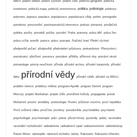
lidech
polární oblasti
polární výzkum
polární záře
politická geografie
politická
politika
politologie
korektnost
politická mapa
politický extremismus
polokovy
polymery
poprava
populace
popularizace
popularizace vědy
porfen
pornografie
porodnost
porozumění
posttraumatická intervence
potkani
potraviny
poválečná
politika
pověry
povodně
požáry
poznání
Praha
prameny
práva dětí
práva žen
práva zvířat
pravěk
pravice
právo
pravopis
Pražský hrad
Přední východ
předpověď počasí
předpovědi
předvolební průzkumy
prekambrium
Přemyslovci
presokratici
přetížení
prevence
prezident
příběhy
přílivové vlny
primární okruh
primatologie
princip neurčitosti
příroda
přírodní archivy
přírodní katastrofy
přírodní
přírodní vědy
látky
přírodní výběr
přistání na Měsíci
program Apollo
problém intence
problémy milénia
program Gemini
program
Mercury
projekt Manhattan
projekt Záře
proměnné hvězdy
propaganda
prorok
Mohamed
prostor
protilátky
protistologie
Prusko
průzkum vesmíru
první republika
První světová válka
prvočísla
prvohory
pseudověda
psychedelika
psychiatrie
psychologie
psychoterapie
ptáci
pulsar
původ hmoty
pyramidy
qubity
racionalita
racionální rozhodování
radioaktivita
radioaktivní spad
radioastronomie
radioteleskop
Rainer Weiss
raketoplán
raketová technika
rakety
Rakousko
Rakousko-Uhersko