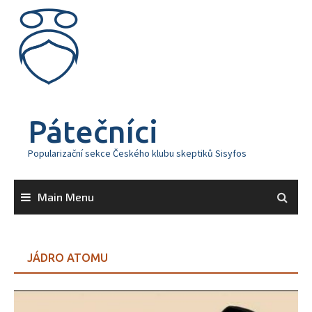
Skip
to
content
Pátečníci
Popularizační sekce Českého klubu skeptiků Sisyfos
Main Menu
JÁDRO ATOMU