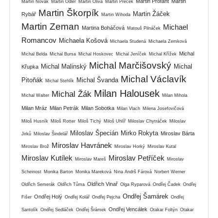
Martin Profant
Martin
Martin Novák
Martin Odler
Martin Oliva
Martin Přeček
Martin Škorpík
Martin Žáček
Rybář
Martin Wihoda
Martin Zeman
Michael
Martina Boháčová
Matouš Pilnáček
Romancov
Michaela Košová
Michaela Studená
Michaela Zemková
Michal
Michal Belda
Michal Bursa
Michal Hoskovec
Michal Jeníček
Michal Křížek
Michal Marčišovský
Michal Malinský
Michal
Křupka
Michal Václavík
Pitoňák
Michal Švanda
Michal Stehlík
Milan Halousek
Michal Žák
Michal Walter
Milan Mihola
Milan Mráz
Milan Petrák
Milan Sobotka
Milan Vlach
Milena Josefovičová
Miloš Husník
Miloš Rotter
Miloš Tichý
Miloš Uhlíř
Miloslav Chytráček
Miloslav
Miloslav Špecián
Mirko Rokyta
Miroslav Bárta
Jirků
Miloslav Šindelář
Miroslav Havránek
Miroslav Brož
Miroslav Horký
Miroslav Kutal
Miroslav Kutílek
Miroslav Petříček
Miroslav Mareš
Miroslav
Scheinost
Monika Barton
Monika Mareková
Nina Andrš Fárová
Norbert Werner
Oldřich Vinař
Oldřich Semerák
Oldřich Tůma
Olga Ryparová
Ondřej Čadek
Ondřej
Ondřej Šamárek
Ondřej Holý
Fišer
Ondřej Kolář
Ondřej Pejcha
Ondřej
Ondřej Vencálek
Santolík
Ondřej Sedláček
Ondřej Šrámek
Otakar Foltýn
Otakar