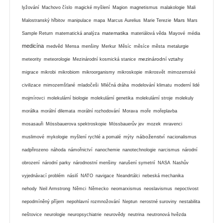
lyžování
Machovo číslo
magické myšlení
Magion
magnetismus
malakologie
Mali
Mars
Malostranský hřbitov
manipulace
mapa
Marcus Aurelius
Marie Terezie
Mars
matematika
Sample Return
matematická analýza
materiálová věda
Mayové
média
medicína
medvěd
Mensa
menšiny
Merkur
Měsíc
měsíce
města
metalurgie
mezinárodní vztahy
meteority
meteorologie
Mezinárodní kosmická stanice
migrace
mikrobi
mikrobiom
mikroorganismy
mikroskopie
mikrosvět
mimozemské
civilizace
mimozemšťané
mladočeši
Mléčná dráha
modelování klimatu
moderní lidé
mojmírovci
molekulární biologie
molekulární genetika
molekulární stroje
molekuly
morálka
morální dilemata
morální rozhodování
Morava
moře
mořeplavba
mosasauři
Mössbauerova spektroskopie
Mössbauerův jev
mozek
mravenci
náboženství
muslimové
mykologie
myšlení rychlé a pomalé
mýty
nacionalismus
nadpřirozeno
náhoda
námořnictví
nanochemie
nanotechnologie
narcismus
národní
obrození
národní parky
národnostní menšiny
narušení symetrií
NASA
Nashův
vyjednávací problém
násilí
NATO
navigace
Neandrtálci
nebeská mechanika
nehody
Neil Armstrong
Němci
Německo
neomarxismus
neoslavismus
nepoctivost
nepodmíněný příjem
nepohlavní rozmnožování
Neptun
nerostné suroviny
nestabilita
neštovice
neurologie
neuropsychiatrie
neurovědy
neutrina
neutronová hvězda