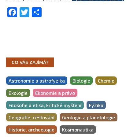
Facebook
Twitter
Share
CO VÁS ZAJÍMÁ?
Astronomie a astrofyzika
Biologie
Chemie
Ekologie
Ekonomie a právo
Filosofie a etika, kritické myšlení
Fyzika
Geografie, cestování
Geologie a planetologie
Historie, archeologie
Kosmonautika