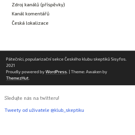
Zdroj kanálů (příspěvky)
Kanál komentářů
Česká lokalizace
Pátečníci, popularizační sekce Českého klubu skeptiků Sisyfos.
2021
Proudly powered by
WordPress
.
|
Theme: Awaken by
ThemezHut
.
Sledujte nás na twitteru!
Tweety od uživatele @klub_skeptiku