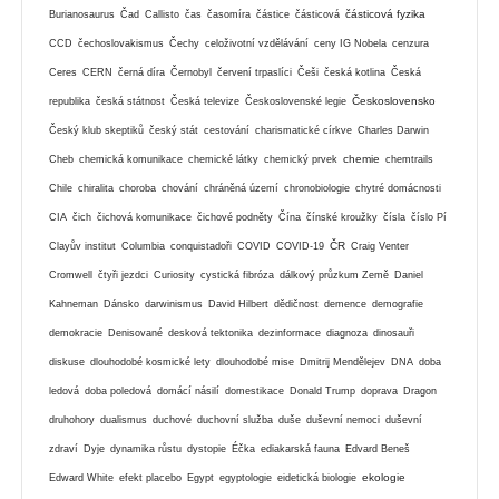
částicová fyzika
Burianosaurus
Čad
Callisto
čas
časomíra
částice
částicová
CCD
čechoslovakismus
Čechy
celoživotní vzdělávání
ceny IG Nobela
cenzura
Ceres
CERN
černá díra
Černobyl
červení trpaslíci
Češi
česká kotlina
Česká
Československo
republika
česká státnost
Česká televize
Československé legie
Český klub skeptiků
český stát
cestování
charismatické církve
Charles Darwin
chemie
Cheb
chemická komunikace
chemické látky
chemický prvek
chemtrails
Chile
chiralita
choroba
chování
chráněná území
chronobiologie
chytré domácnosti
CIA
čich
čichová komunikace
čichové podněty
Čína
čínské kroužky
čísla
číslo Pí
ČR
Clayův institut
Columbia
conquistadoři
COVID
COVID-19
Craig Venter
Cromwell
čtyři jezdci
Curiosity
cystická fibróza
dálkový průzkum Země
Daniel
Kahneman
Dánsko
darwinismus
David Hilbert
dědičnost
demence
demografie
demokracie
Denisované
desková tektonika
dezinformace
diagnoza
dinosauři
diskuse
dlouhodobé kosmické lety
dlouhodobé mise
Dmitrij Mendělejev
DNA
doba
ledová
doba poledová
domácí násilí
domestikace
Donald Trump
doprava
Dragon
druhohory
dualismus
duchové
duchovní služba
duše
duševní nemoci
duševní
zdraví
Dyje
dynamika růstu
dystopie
Éčka
ediakarská fauna
Edvard Beneš
ekologie
Edward White
efekt placebo
Egypt
egyptologie
eidetická biologie