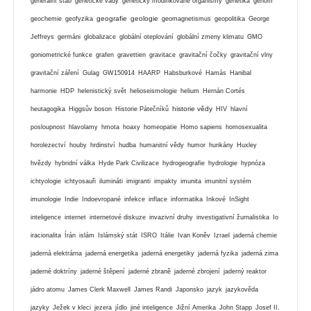
generální štáb
genetické vady
geneticky modifikované organismy
genetika
genom
geografie
geologie
geochemie
geofyzika
geomagnetismus
geopolitika
George
Jeffreys
germáni
globalizace
globální oteplování
globální zmeny klimatu
GMO
goniometrické funkce
grafen
gravettien
gravitace
gravitační čočky
gravitační vlny
gravitační záření
Gulag
GW150914
HAARP
Habsburkové
Hamás
Hanibal
harmonie
HDP
helenistický svět
helioseismologie
helium
Hernán Cortés
historie vědy
heutagogika
Higgsův boson
Historie Pátečníků
HIV
hlavní
posloupnost
hlavolamy
hmota
hoaxy
homeopatie
Homo sapiens
homosexualita
horolezectví
houby
hrdinství
hudba
humanitní vědy
humor
hurikány
Huxley
hvězdy
hybridní válka
Hyde Park Civilizace
hydrogeografie
hydrologie
hypnóza
ichtyologie
ichtyosauři
ilumináti
imigranti
impakty
imunita
imunitní systém
imunologie
Indie
Indoevropané
infekce
inflace
informatika
Inkové
InSight
inteligence
internet
internetové diskuze
invazivní druhy
investigativní žurnalistika
Io
iracionalita
Írán
islám
Islámský stát
ISRO
Itálie
Ivan Koněv
Izrael
jaderná chemie
jaderná elektrárna
jaderná energetika
jaderná energetiky
jaderná fyzika
jaderná zima
jaderné doktríny
jaderné štěpení
jaderné zbraně
jaderné zbrojení
jaderný reaktor
jádro atomu
James Clerk Maxwell
James Randi
Japonsko
jazyk
jazykověda
jazyky
Ježek v kleci
jezera
jídlo
jiné inteligence
Jižní Amerika
John Stapp
Josef II.