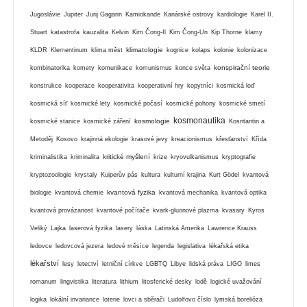
Jugoslávie
Jupiter
Jurij Gagarin
Kamiokande
Kanárské ostrovy
kardiologie
Karel II.
Stuart
katastrofa
kauzalita
Kelvin
Kim Čong-Il
Kim Čong-Un
Kip Thorne
klamy
klimatologie
KLDR
Klementinum
klima měst
kognice
kolaps
kolonie
kolonizace
konspirační teorie
kombinatorika
komety
komunikace
komunismus
konce světa
konstrukce
kooperace
kooperativita
kooperativní hry
kopytníci
kosmická loď
kosmická síť
kosmické lety
kosmické počasí
kosmické pohony
kosmické smetí
kosmonautika
kosmologie
kosmické stanice
kosmické záření
Kosntantin a
Metoděj
Kosovo
krajinná ekologie
krasové jevy
kreacionismus
křesťanství
Křída
kritické myšlení
kriminalistika
kriminalita
krize
kryovulkanismus
kryptografie
kryptozoologie
krystaly
Kuiperův pás
kultura
kulturní krajina
Kurt Gödel
kvantová
kvantová fyzika
biologie
kvantová chemie
kvantová mechanika
kvantová optika
kvantová provázanost
kvantové počítače
kvark-gluonové plazma
kvasary
Kyros
Veliký
Lajka
laserová fyzika
lasery
láska
Latinská Amerika
Lawrence Krauss
ledovce
ledovcová jezera
ledové měsíce
legenda
legislativa
lékařská etika
lékařství
lesy
letectví
letniční církve
LGBTQ
Libye
lidská práva
LIGO
limes
romanum
lingvistika
literatura
lithium
litosferické desky
lodě
logické uvažování
logika
lokální invariance
loterie
lovci a sběrači
Ludolfovo číslo
lymská borelióza