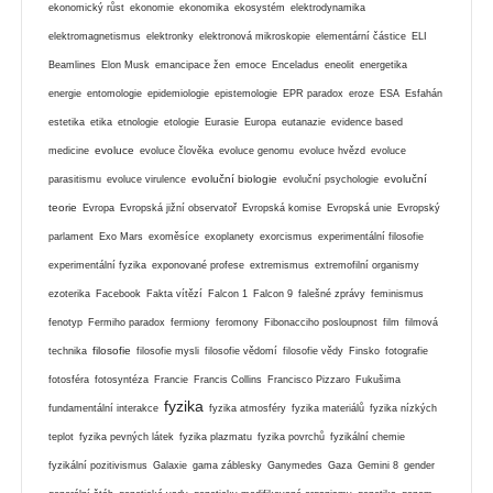
ekonomický růst
ekonomie
ekonomika
ekosystém
elektrodynamika
elektromagnetismus
elektronky
elektronová mikroskopie
elementární částice
ELI
Beamlines
Elon Musk
emancipace žen
emoce
Enceladus
eneolit
energetika
energie
entomologie
epidemiologie
epistemologie
EPR paradox
eroze
ESA
Esfahán
estetika
etika
etnologie
etologie
Eurasie
Europa
eutanazie
evidence based
evoluce
medicine
evoluce člověka
evoluce genomu
evoluce hvězd
evoluce
evoluční biologie
evoluční
parasitismu
evoluce virulence
evoluční psychologie
teorie
Evropa
Evropská jižní observatoř
Evropská komise
Evropská unie
Evropský
parlament
Exo Mars
exoměsíce
exoplanety
exorcismus
experimentální filosofie
experimentální fyzika
exponované profese
extremismus
extremofilní organismy
ezoterika
Facebook
Fakta vítězí
Falcon 1
Falcon 9
falešné zprávy
feminismus
fenotyp
Fermiho paradox
fermiony
feromony
Fibonacciho posloupnost
film
filmová
filosofie
technika
filosofie mysli
filosofie vědomí
filosofie vědy
Finsko
fotografie
fotosféra
fotosyntéza
Francie
Francis Collins
Francisco Pizzaro
Fukušima
fyzika
fundamentální interakce
fyzika atmosféry
fyzika materiálů
fyzika nízkých
teplot
fyzika pevných látek
fyzika plazmatu
fyzika povrchů
fyzikální chemie
fyzikální pozitivismus
Galaxie
gama záblesky
Ganymedes
Gaza
Gemini 8
gender