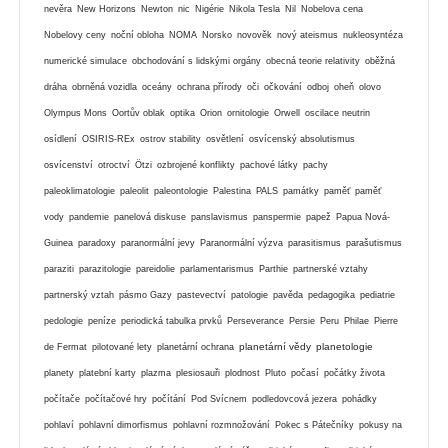
nevěra
New Horizons
Newton
nic
Nigérie
Nikola Tesla
Nil
Nobelova cena
Nobelovy ceny
noční obloha
NOMA
Norsko
novověk
nový ateismus
nukleosyntéza
numerické simulace
obchodování s lidskými orgány
obecná teorie relativity
oběžná
dráha
obrněná vozidla
oceány
ochrana přírody
oči
očkování
odboj
oheň
olovo
Olympus Mons
Oortův oblak
optika
Orion
ornitologie
Orwell
oscilace neutrin
osídlení
OSIRIS-REx
ostrov stability
osvětlení
osvícenský absolutismus
osvícenství
otroctví
Ötzi
ozbrojené konflikty
pachové látky
pachy
paleoklimatologie
paleolit
paleontologie
Palestina
PALS
památky
paměť
paměť
vody
pandemie
panelová diskuse
panslavismus
panspermie
papež
Papua Nová-
Guinea
paradoxy
paranormální jevy
Paranormální výzva
parasitismus
parašutismus
paraziti
parazitologie
pareidolie
parlamentarismus
Parthie
partnerské vztahy
partnerský vztah
pásmo Gazy
pastevectví
patologie
pavěda
pedagogika
pediatrie
pedologie
peníze
periodická tabulka prvků
Perseverance
Persie
Peru
Philae
Pierre
planetární vědy
planetologie
de Fermat
pilotované lety
planetární ochrana
planety
platební karty
plazma
plesiosauři
plodnost
Pluto
počasí
počátky života
počítače
počítačové hry
počítání
Pod Svícnem
podledovcová jezera
pohádky
pohlaví
pohlavní dimorfismus
pohlavní rozmnožování
Pokec s Pátečníky
pokusy na