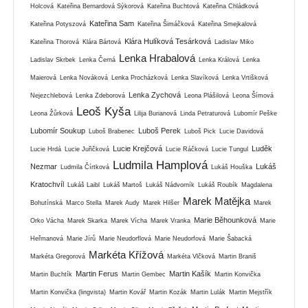
Holcová
Kateřina Bernardová Sýkorová
Kateřina Buchtová
Kateřina Chládková
Kateřina Sam
Kateřina Potyszová
Kateřina Šimáčková
Kateřina Smejkalová
Klára Hulíková Tesárková
Kateřina Thorová
Klára Bártová
Ladislav Miko
Lenka Hrabalová
Ladislav Skrbek
Lenka Černá
Lenka Králová
Lenka
Maierová
Lenka Nováková
Lenka Procházková
Lenka Slavíková
Lenka Vrtišková
Lenka Zychová
Nejezchlebová
Lenka Zdeborová
Leona Plášilová
Leona Šímová
Leoš Kyša
Leona Žůrková
Lilija Burianová
Linda Petraturová
Lubomír Peške
Lubomír Soukup
Luboš Perek
Luboš Brabenec
Luboš Pick
Lucie Davidová
Lucie Krejčová
Luděk
Lucie Hrdá
Lucie Juřičková
Lucie Ráčková
Lucie Tungul
Ludmila Hamplová
Nezmar
Lukáš
Ludmila Čírtková
Lukáš Houška
Kratochvíl
Lukáš Laibl
Lukáš Martoš
Lukáš Nádvorník
Lukáš Roubík
Magdalena
Marek Matějka
Bohutínská
Marco Stella
Marek Audy
Marek Hilšer
Marek
Marie Běhounková
Orko Vácha
Marek Skarka
Marek Vícha
Marek Vranka
Marie
Heřmanová
Marie Jírů
Marie Neudorflová
Marie Neudorfová
Marie Šabacká
Markéta Křížová
Markéta Gregorová
Markéta Vlčková
Martin Braniš
Martin Ferus
Martin Kašík
Martin Buchtík
Martin Gembec
Martin Konvička
Martin Konvička (lingvista)
Martin Kovář
Martin Kozák
Martin Lulák
Martin Mejstřík