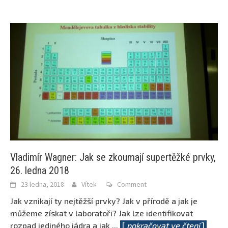
Vladimír Wagner: Jak se zkoumají supertěžké prvky,
26. ledna 2018
23 ledna, 2018
Vítek
Comment
Jak vznikají ty nejtěžší prvky? Jak v přírodě a jak je
můžeme získat v laboratoři? Jak lze identifikovat
rozpad jediného jádra a jak
...
[
pokračovat ve čtení
]