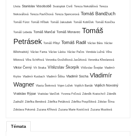
Stanislav Vosolsobě
Lhota
Svatopluk Civiš
Tereza Nekolářová
Tereza
Tomáš Bandžuch
Nekovářová
Tereza Pavlíčková
Tereza Spencerová
Tomáš Fürst
Tomáš Hříbek
Tomáš Jakoubek
Tomáš Koblížek
Tomáš Kosička
Tomáš
Tomáš Mančal
Tomáš Moravec
Tomáš Lebeda
Petrásek
Tomáš Radil
Tomáš Přibyl
Václav Bára
Václav
Bělohradský
Václav Fanta
Václav Láska
Václav Pačes
Vendula Lužná
Věra
Milotová
Věra Schiffová
Veronika Gvoždíková Javůrková
Veronika Křesťanová
Vítězslav Škorpík
Viktor Černý
Vít Straka
Vítězslav Švejdar
Vladimír
Vladimír
Vladimír Socha
Krylov
Vladimír Kusbach
Vladimír Šiška
Wagner
Vojtěch Novotný
Vlasta Štekrová
Vojen Ložek
Vojtěch Barták
Vratislav Rýpar
Vratislav Vaníček
Yvonna Fričová
Zdeněk Kratochvíl
Zdeněk
Zadražil
Zdeňka Bendová
Zdeňka Petáková
Zdeňka Pospíšilová
Zdislav Šíma
Zdislava Pokorná
Zuzana Kříhová
Zuzana Marie Kostićová
Zuzana Musilová
Témata