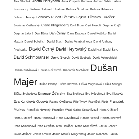
Anetta Pierzynová
Aleš Stuchlík
Anna Pospěch Durnová
Antonín Vítek
Balász
Komoróczy
Barbara Oudová Holcátová
Barbora Šmídová
Barbora Urbanová
Bohuslav Rudolf
Břetislav Fajkus
Břetislav Tureček
Bohumír Janský
Claire Klingenberg
Bronislav Ostřanský
Cyril Brom
Cyril Hoschl
Dagmar Krejčí
Dan Černý
Dagmar Lálová
Dan Bárta
Dana Drábová
Daniel Koťátko
Daniel
Madzia
Daniel Scheirich
Daniel Stach
Darina Vymětalíková
David Anthony
David Černý
David Heyrovský
Procházka
David Král
David Šanc
David Schmoranzer
David Storch
David Svoboda
David Vokrouhlický
Dušan
Denisa Kubániová
Denisa Nečasová
Drahomír Suchánek
Majer
Dušan Prokop
Eliška Klozová
Eliška Mikysková
Eliška Selinger
Emanuel Žďárský
Eliška Svobodová
Eva Broklová
Eva Höschlová
Eva Klusová
Eva Kundtová Klocová
František
Fatima Cvrčková
Filip Tvrdý
František Flodr
Morkes
František Novotný
František Wald
Galina Kopaněvová
Hana Čížková
Hana Dufková
Hana Habartová
Hana Navrátilová
Hanina Veselá
Helena Illnerová
Irena Kalhousová
Ivan Čepička
Ivan Horáček
Ivana Kolmašová
Jakub Benech
Jakub Jelínek
Jakub Kroulík
Jakub Kroulík-Klingenberg
Jakub Rozehnal
Jakub