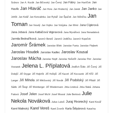
Jan Fábry
Jan
Szánzo
Jan A. Kozák
Jan Bičovský
Jan Černý
Jan Havlíček
Jan Hlaváč
Jan Janko
Havlík
Jan Hora
Jan Hrubecký
Jan Janek
Jan
Jan
Jehlík
Jan Kolář
Jan Konvalinka
Jan Rybář
Jan Špaček
Jan Stěnička
Toman
Jana Cíglerová
Jan Veselý
Jan Vojtko
Jan Votýpka
Jan Wintr
Jana Jebavá
Jana Kalbáčová Vejpravová
Jana Mynářová
Jana Nenadalová
Jarmila Bednaříková
Jaromír Beneš
Jaromír Jedlička
Jaromír Kopeček
Jaromír Šrámek
Jaroslav Bílek
Jaroslav Fanta
Jaroslav Flejberk
Jaroslav Houdek
Jaroslav Kousal
Jaroslav Kadlec
Jaroslav Mácha
Jaroslav Nejdl
Jaroslav Nešetřil
Jaroslav Petr
Jaroslav
Jelena L. Příplatová
Vostatek
Jindřich Šídlo
Jiří Černý
Jiří
Dolejší
Jiří Grygar
Jiří Hejkrlík
Jiří Hořejší
Jiří Kacetl
Jiří Kocourek
Jiří Kříž
Jiří
Jiří Mihola
Jiří Podolský
Langer
Jiří Mikšovský
Jiří Novák
Jiří Přibáň
Jiří
Sádlo
Jiří Štegl
Jiří Weinberger
Jiří Wiedermann
Jitka Lindová
Jitka Slabá
Johana
Julie
Josef Jelen
Fialová
Josef Michl
Josef Moural
Julie Beritová
Nekola Nováková
Juraj Hvorecký
Julius Lukeš
Karel Kovář
Karel Vereš
Karel Malinský
Karla Štěpánová
Karel Zvoník
Katarína