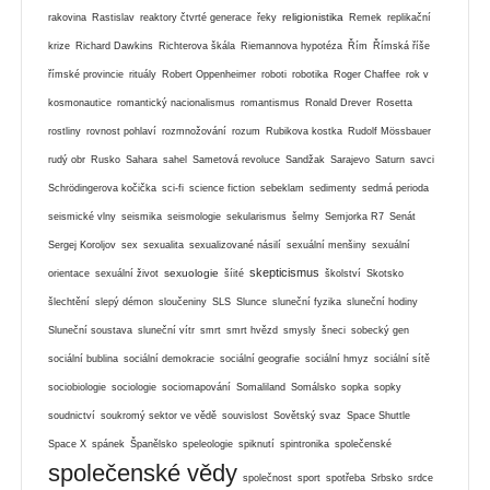
religionistika
rakovina
Rastislav
reaktory čtvrté generace
řeky
Remek
replikační
krize
Richard Dawkins
Richterova škála
Riemannova hypotéza
Řím
Římská říše
římské provincie
rituály
Robert Oppenheimer
roboti
robotika
Roger Chaffee
rok v
kosmonautice
romantický nacionalismus
romantismus
Ronald Drever
Rosetta
rostliny
rovnost pohlaví
rozmnožování
rozum
Rubikova kostka
Rudolf Mössbauer
rudý obr
Rusko
Sahara
sahel
Sametová revoluce
Sandžak
Sarajevo
Saturn
savci
Schrödingerova kočička
sci-fi
science fiction
sebeklam
sedimenty
sedmá perioda
seismické vlny
seismika
seismologie
sekularismus
šelmy
Semjorka R7
Senát
Sergej Koroljov
sex
sexualita
sexualizované násilí
sexuální menšiny
sexuální
skepticismus
sexuologie
orientace
sexuální život
šíité
školství
Skotsko
šlechtění
slepý démon
sloučeniny
SLS
Slunce
sluneční fyzika
sluneční hodiny
Sluneční soustava
sluneční vítr
smrt
smrt hvězd
smysly
šneci
sobecký gen
sociální bublina
sociální demokracie
sociální geografie
sociální hmyz
sociální sítě
sociobiologie
sociologie
sociomapování
Somaliland
Somálsko
sopka
sopky
soudnictví
soukromý sektor ve vědě
souvislost
Sovětský svaz
Space Shuttle
Space X
spánek
Španělsko
speleologie
spiknutí
spintronika
společenské
společenské vědy
společnost
sport
spotřeba
Srbsko
srdce