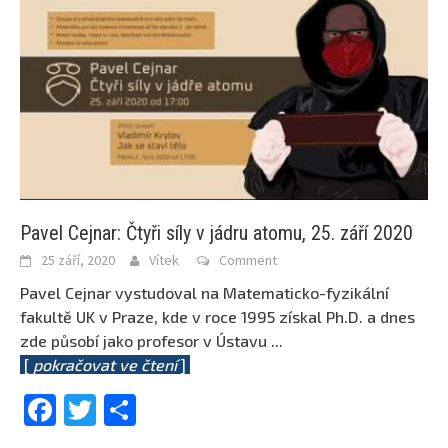
Pavel Cejnar: Čtyři síly v jádru atomu, 25. září 2020
25 září, 2020
Vítek
Comment
Pavel Cejnar vystudoval na Matematicko-fyzikální
fakultě UK v Praze, kde v roce 1995 získal Ph.D. a dnes
zde působí jako profesor v Ústavu
...
[
pokračovat ve čtení
]
Facebook
Twitter
Share