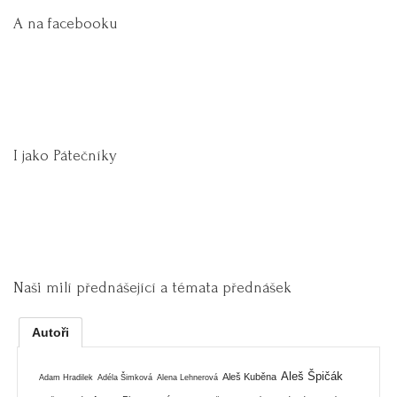
A na facebooku
I jako Pátečníky
Naši milí přednášející a témata přednášek
Autoři
Aleš Špičák
Aleš Kuběna
Adam Hradilek
Adéla Šimková
Alena Lehnerová