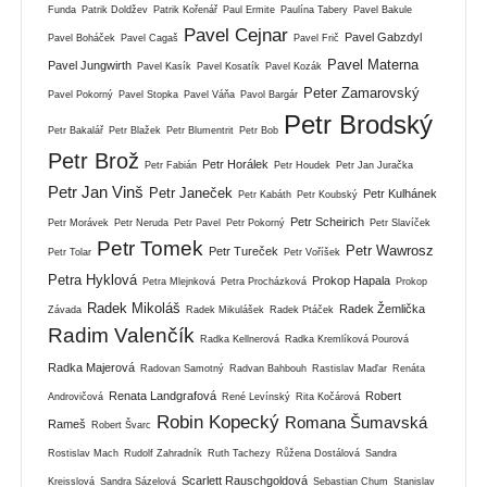
Funda
Patrik Doldžev
Patrik Kořenář
Paul Ermite
Paulína Tabery
Pavel Bakule
Pavel Cejnar
Pavel Gabzdyl
Pavel Boháček
Pavel Cagaš
Pavel Frič
Pavel Materna
Pavel Jungwirth
Pavel Kasík
Pavel Kosatík
Pavel Kozák
Peter Zamarovský
Pavel Pokorný
Pavel Stopka
Pavel Váňa
Pavol Bargár
Petr Brodský
Petr Bakalář
Petr Blažek
Petr Blumentrit
Petr Bob
Petr Brož
Petr Horálek
Petr Fabián
Petr Houdek
Petr Jan Juračka
Petr Jan Vinš
Petr Janeček
Petr Kulhánek
Petr Kabáth
Petr Koubský
Petr Scheirich
Petr Morávek
Petr Neruda
Petr Pavel
Petr Pokorný
Petr Slavíček
Petr Tomek
Petr Wawrosz
Petr Tureček
Petr Tolar
Petr Voříšek
Petra Hyklová
Prokop Hapala
Petra Mlejnková
Petra Procházková
Prokop
Radek Mikoláš
Radek Žemlička
Závada
Radek Mikulášek
Radek Ptáček
Radim Valenčík
Radka Kellnerová
Radka Kremlíková Pourová
Radka Majerová
Radovan Samotný
Radvan Bahbouh
Rastislav Maďar
Renáta
Renata Landgrafová
Robert
Androvičová
René Levínský
Rita Kočárová
Robin Kopecký
Romana Šumavská
Rameš
Robert Švarc
Rostislav Mach
Rudolf Zahradník
Ruth Tachezy
Růžena Dostálová
Sandra
Scarlett Rauschgoldová
Kreisslová
Sandra Sázelová
Sebastian Chum
Stanislav