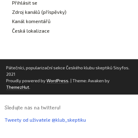
Přihlásit se
Zdroj kanálů (příspěvky)
Kanál komentářů
Česká lokalizace
Pátečníci, popularizační sekce Českého klubu skeptiků Sisyfos.
2021
Proudly powered by
WordPress
.
|
Theme: Awaken by
ThemezHut
.
Sledujte nás na twitteru!
Tweety od uživatele @klub_skeptiku