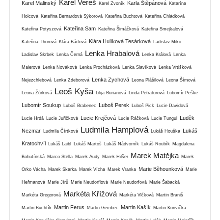
Karel Vereš
Karel Malinský
Karla Štěpánová
Karel Zvoník
Katarína
Holcová
Kateřina Bernardová Sýkorová
Kateřina Buchtová
Kateřina Chládková
Kateřina Sam
Kateřina Potyszová
Kateřina Šimáčková
Kateřina Smejkalová
Klára Hulíková Tesárková
Kateřina Thorová
Klára Bártová
Ladislav Miko
Lenka Hrabalová
Ladislav Skrbek
Lenka Černá
Lenka Králová
Lenka
Maierová
Lenka Nováková
Lenka Procházková
Lenka Slavíková
Lenka Vrtišková
Lenka Zychová
Nejezchlebová
Lenka Zdeborová
Leona Plášilová
Leona Šímová
Leoš Kyša
Leona Žůrková
Lilija Burianová
Linda Petraturová
Lubomír Peške
Lubomír Soukup
Luboš Perek
Luboš Brabenec
Luboš Pick
Lucie Davidová
Lucie Krejčová
Luděk
Lucie Hrdá
Lucie Juřičková
Lucie Ráčková
Lucie Tungul
Ludmila Hamplová
Nezmar
Lukáš
Ludmila Čírtková
Lukáš Houška
Kratochvíl
Lukáš Laibl
Lukáš Martoš
Lukáš Nádvorník
Lukáš Roubík
Magdalena
Marek Matějka
Bohutínská
Marco Stella
Marek Audy
Marek Hilšer
Marek
Marie Běhounková
Orko Vácha
Marek Skarka
Marek Vícha
Marek Vranka
Marie
Heřmanová
Marie Jírů
Marie Neudorflová
Marie Neudorfová
Marie Šabacká
Markéta Křížová
Markéta Gregorová
Markéta Vlčková
Martin Braniš
Martin Ferus
Martin Kašík
Martin Buchtík
Martin Gembec
Martin Konvička