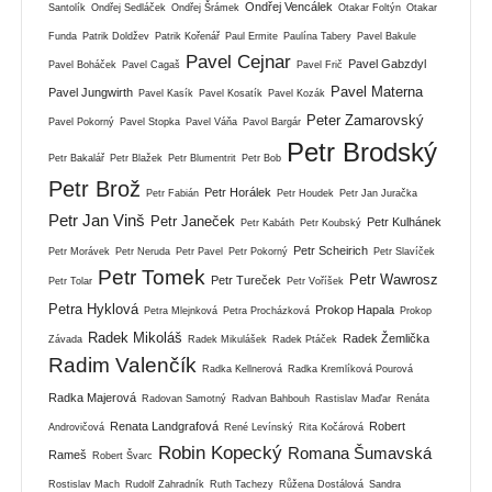
Ondřej Vencálek
Santolík
Ondřej Sedláček
Ondřej Šrámek
Otakar Foltýn
Otakar
Funda
Patrik Doldžev
Patrik Kořenář
Paul Ermite
Paulína Tabery
Pavel Bakule
Pavel Cejnar
Pavel Gabzdyl
Pavel Boháček
Pavel Cagaš
Pavel Frič
Pavel Materna
Pavel Jungwirth
Pavel Kasík
Pavel Kosatík
Pavel Kozák
Peter Zamarovský
Pavel Pokorný
Pavel Stopka
Pavel Váňa
Pavol Bargár
Petr Brodský
Petr Bakalář
Petr Blažek
Petr Blumentrit
Petr Bob
Petr Brož
Petr Horálek
Petr Fabián
Petr Houdek
Petr Jan Juračka
Petr Jan Vinš
Petr Janeček
Petr Kulhánek
Petr Kabáth
Petr Koubský
Petr Scheirich
Petr Morávek
Petr Neruda
Petr Pavel
Petr Pokorný
Petr Slavíček
Petr Tomek
Petr Wawrosz
Petr Tureček
Petr Tolar
Petr Voříšek
Petra Hyklová
Prokop Hapala
Petra Mlejnková
Petra Procházková
Prokop
Radek Mikoláš
Radek Žemlička
Závada
Radek Mikulášek
Radek Ptáček
Radim Valenčík
Radka Kellnerová
Radka Kremlíková Pourová
Radka Majerová
Radovan Samotný
Radvan Bahbouh
Rastislav Maďar
Renáta
Renata Landgrafová
Robert
Androvičová
René Levínský
Rita Kočárová
Robin Kopecký
Romana Šumavská
Rameš
Robert Švarc
Rostislav Mach
Rudolf Zahradník
Ruth Tachezy
Růžena Dostálová
Sandra