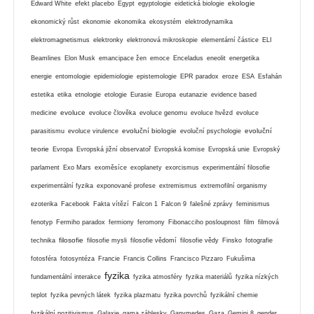
ekologie
Edward White
efekt placebo
Egypt
egyptologie
eidetická biologie
ekonomický růst
ekonomie
ekonomika
ekosystém
elektrodynamika
elektromagnetismus
elektronky
elektronová mikroskopie
elementární částice
ELI
Beamlines
Elon Musk
emancipace žen
emoce
Enceladus
eneolit
energetika
energie
entomologie
epidemiologie
epistemologie
EPR paradox
eroze
ESA
Esfahán
estetika
etika
etnologie
etologie
Eurasie
Europa
eutanazie
evidence based
evoluce
medicine
evoluce člověka
evoluce genomu
evoluce hvězd
evoluce
evoluční biologie
evoluční
parasitismu
evoluce virulence
evoluční psychologie
teorie
Evropa
Evropská jižní observatoř
Evropská komise
Evropská unie
Evropský
parlament
Exo Mars
exoměsíce
exoplanety
exorcismus
experimentální filosofie
experimentální fyzika
exponované profese
extremismus
extremofilní organismy
ezoterika
Facebook
Fakta vítězí
Falcon 1
Falcon 9
falešné zprávy
feminismus
fenotyp
Fermiho paradox
fermiony
feromony
Fibonacciho posloupnost
film
filmová
filosofie
technika
filosofie mysli
filosofie vědomí
filosofie vědy
Finsko
fotografie
fotosféra
fotosyntéza
Francie
Francis Collins
Francisco Pizzaro
Fukušima
fyzika
fundamentální interakce
fyzika atmosféry
fyzika materiálů
fyzika nízkých
teplot
fyzika pevných látek
fyzika plazmatu
fyzika povrchů
fyzikální chemie
fyzikální pozitivismus
Galaxie
gama záblesky
Ganymedes
Gaza
Gemini 8
gender