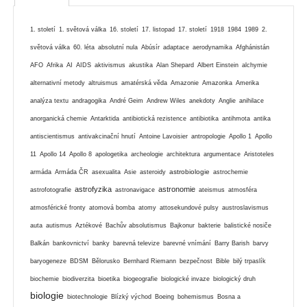
1. století
1. světová válka
16. století
17. listopad
17. století
1918
1984
1989
2.
světová válka
60. léta
absolutní nula
Abúsír
adaptace
aerodynamika
Afghánistán
AFO
Afrika
AI
AIDS
aktivismus
akustika
Alan Shepard
Albert Einstein
alchymie
alternativní metody
altruismus
amatérská věda
Amazonie
Amazonka
Amerika
analýza textu
andragogika
André Geim
Andrew Wiles
anekdoty
Anglie
anihilace
anorganická chemie
Antarktida
antibiotická rezistence
antibiotika
antihmota
antika
antiscientismus
antivakcinační hnutí
Antoine Lavoisier
antropologie
Apollo 1
Apollo
11
Apollo 14
Apollo 8
apologetika
archeologie
architektura
argumentace
Aristoteles
astrobiologie
armáda
Armáda ČR
asexualita
Asie
asteroidy
astrochemie
astrofyzika
astronomie
astrofotografie
astronavigace
ateismus
atmosféra
atmosférické fronty
atomová bomba
atomy
attosekundové pulsy
austroslavismus
auta
autismus
Aztékové
Bachův absolutismus
Bajkonur
bakterie
balistické nosiče
Balkán
bankovnictví
banky
barevná televize
barevné vnímání
Barry Barish
barvy
baryogeneze
BDSM
Bělorusko
Bernhard Riemann
bezpečnost
Bible
bilý trpaslík
biochemie
biodiverzita
bioetika
biogeografie
biologické invaze
biologický druh
biologie
biotechnologie
Blízký východ
Boeing
bohemismus
Bosna a