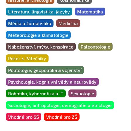
Literatura, lingvistika, jazyky
Matematika
Média a žurnalistika
Medicína
Meteorologie a klimatologie
Náboženství, mýty, konspirace
Paleontologie
Pokec s Pátečníky
Politologie, geopolitika a vojenství
Psychologie, kognitivní vědy a neurovědy
Robotika, kybernetika a IT
Sexuologie
Sociologie, antropologie, demografie a etnologie
Vhodné pro SŠ
Vhodné pro ZŠ