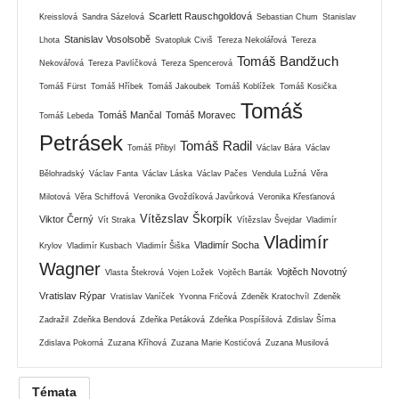
Scarlett Rauschgoldová
Kreisslová
Sandra Sázelová
Sebastian Chum
Stanislav
Stanislav Vosolsobě
Lhota
Svatopluk Civiš
Tereza Nekolářová
Tereza
Tomáš Bandžuch
Nekovářová
Tereza Pavlíčková
Tereza Spencerová
Tomáš Fürst
Tomáš Hříbek
Tomáš Jakoubek
Tomáš Koblížek
Tomáš Kosička
Tomáš
Tomáš Mančal
Tomáš Moravec
Tomáš Lebeda
Petrásek
Tomáš Radil
Tomáš Přibyl
Václav Bára
Václav
Bělohradský
Václav Fanta
Václav Láska
Václav Pačes
Vendula Lužná
Věra
Milotová
Věra Schiffová
Veronika Gvoždíková Javůrková
Veronika Křesťanová
Vítězslav Škorpík
Viktor Černý
Vít Straka
Vítězslav Švejdar
Vladimír
Vladimír
Vladimír Socha
Krylov
Vladimír Kusbach
Vladimír Šiška
Wagner
Vojtěch Novotný
Vlasta Štekrová
Vojen Ložek
Vojtěch Barták
Vratislav Rýpar
Vratislav Vaníček
Yvonna Fričová
Zdeněk Kratochvíl
Zdeněk
Zadražil
Zdeňka Bendová
Zdeňka Petáková
Zdeňka Pospíšilová
Zdislav Šíma
Zdislava Pokorná
Zuzana Kříhová
Zuzana Marie Kostićová
Zuzana Musilová
Témata