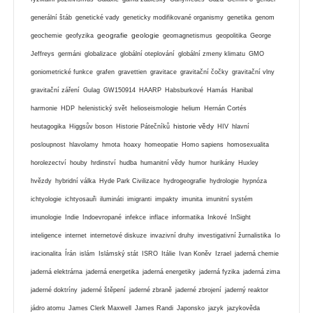
generální štáb
genetické vady
geneticky modifikované organismy
genetika
genom
geografie
geologie
geochemie
geofyzika
geomagnetismus
geopolitika
George
Jeffreys
germáni
globalizace
globální oteplování
globální zmeny klimatu
GMO
goniometrické funkce
grafen
gravettien
gravitace
gravitační čočky
gravitační vlny
gravitační záření
Gulag
GW150914
HAARP
Habsburkové
Hamás
Hanibal
harmonie
HDP
helenistický svět
helioseismologie
helium
Hernán Cortés
historie vědy
heutagogika
Higgsův boson
Historie Pátečníků
HIV
hlavní
posloupnost
hlavolamy
hmota
hoaxy
homeopatie
Homo sapiens
homosexualita
horolezectví
houby
hrdinství
hudba
humanitní vědy
humor
hurikány
Huxley
hvězdy
hybridní válka
Hyde Park Civilizace
hydrogeografie
hydrologie
hypnóza
ichtyologie
ichtyosauři
ilumináti
imigranti
impakty
imunita
imunitní systém
imunologie
Indie
Indoevropané
infekce
inflace
informatika
Inkové
InSight
inteligence
internet
internetové diskuze
invazivní druhy
investigativní žurnalistika
Io
iracionalita
Írán
islám
Islámský stát
ISRO
Itálie
Ivan Koněv
Izrael
jaderná chemie
jaderná elektrárna
jaderná energetika
jaderná energetiky
jaderná fyzika
jaderná zima
jaderné doktríny
jaderné štěpení
jaderné zbraně
jaderné zbrojení
jaderný reaktor
jádro atomu
James Clerk Maxwell
James Randi
Japonsko
jazyk
jazykověda