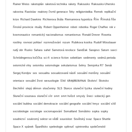
Rainer Weiss
raketoplán
raketová technika
rakety
Rakousko
Rakousko-Uhersko
religionistika
rakovina
Rastislav
reaktory čtvrté generace
řeky
Remek
replikační
krize
Richard Dawkins
Richterova škála
Riemannova hypotéza
Řím
Římská říše
římské provincie
rituály
Robert Oppenheimer
roboti
robotika
Roger Chaffee
rok v
kosmonautice
romantický nacionalismus
romantismus
Ronald Drever
Rosetta
rostliny
rovnost pohlaví
rozmnožování
rozum
Rubikova kostka
Rudolf Mössbauer
rudý obr
Rusko
Sahara
sahel
Sametová revoluce
Sandžak
Sarajevo
Saturn
savci
Schrödingerova kočička
sci-fi
science fiction
sebeklam
sedimenty
sedmá perioda
seismické vlny
seismika
seismologie
sekularismus
šelmy
Semjorka R7
Senát
Sergej Koroljov
sex
sexualita
sexualizované násilí
sexuální menšiny
sexuální
skepticismus
sexuologie
orientace
sexuální život
šíité
školství
Skotsko
šlechtění
slepý démon
sloučeniny
SLS
Slunce
sluneční fyzika
sluneční hodiny
Sluneční soustava
sluneční vítr
smrt
smrt hvězd
smysly
šneci
sobecký gen
sociální bublina
sociální demokracie
sociální geografie
sociální hmyz
sociální sítě
sociobiologie
sociologie
sociomapování
Somaliland
Somálsko
sopka
sopky
soudnictví
soukromý sektor ve vědě
souvislost
Sovětský svaz
Space Shuttle
Space X
spánek
Španělsko
speleologie
spiknutí
spintronika
společenské