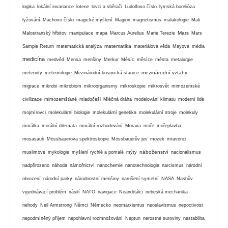
logika
lokální invariance
loterie
lovci a sběrači
Ludolfovo číslo
lymská borelióza
lyžování
Machovo číslo
magické myšlení
Magion
magnetismus
malakologie
Mali
Mars
Malostranský hřbitov
manipulace
mapa
Marcus Aurelius
Marie Terezie
Mars
matematika
Sample Return
matematická analýza
materiálová věda
Mayové
média
medicína
medvěd
Mensa
menšiny
Merkur
Měsíc
měsíce
města
metalurgie
mezinárodní vztahy
meteority
meteorologie
Mezinárodní kosmická stanice
migrace
mikrobi
mikrobiom
mikroorganismy
mikroskopie
mikrosvět
mimozemské
civilizace
mimozemšťané
mladočeši
Mléčná dráha
modelování klimatu
moderní lidé
mojmírovci
molekulární biologie
molekulární genetika
molekulární stroje
molekuly
morálka
morální dilemata
morální rozhodování
Morava
moře
mořeplavba
mosasauři
Mössbauerova spektroskopie
Mössbauerův jev
mozek
mravenci
náboženství
muslimové
mykologie
myšlení rychlé a pomalé
mýty
nacionalismus
nadpřirozeno
náhoda
námořnictví
nanochemie
nanotechnologie
narcismus
národní
obrození
národní parky
národnostní menšiny
narušení symetrií
NASA
Nashův
vyjednávací problém
násilí
NATO
navigace
Neandrtálci
nebeská mechanika
nehody
Neil Armstrong
Němci
Německo
neomarxismus
neoslavismus
nepoctivost
nepodmíněný příjem
nepohlavní rozmnožování
Neptun
nerostné suroviny
nestabilita