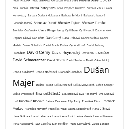
Aleš Špičák
Aleš Kuběna
Adam Hradilek
Adéla Šimková
Alena Lehnerová
Anetta Pierzynová
Aleš Stuchlík
Anna Pospěch Durnová
Antonín Vítek
Balász
Komoróczy
Barbara Oudová Holcátová
Barbora Šmídová
Barbora Urbanová
Bohuslav Rudolf
Břetislav Fajkus
Břetislav Tureček
Bohumír Janský
Claire Klingenberg
Bronislav Ostřanský
Cyril Brom
Cyril Hoschl
Dagmar Krejčí
Dan Černý
Dagmar Lálová
Dan Bárta
Dana Drábová
Daniel Koťátko
Daniel
Madzia
Daniel Scheirich
Daniel Stach
Darina Vymětalíková
David Anthony
David Černý
David Heyrovský
Procházka
David Král
David Šanc
David Schmoranzer
David Storch
David Svoboda
David Vokrouhlický
Dušan
Denisa Kubániová
Denisa Nečasová
Drahomír Suchánek
Majer
Dušan Prokop
Eliška Klozová
Eliška Mikysková
Eliška Selinger
Emanuel Žďárský
Eliška Svobodová
Eva Broklová
Eva Höschlová
Eva Klusová
Eva Kundtová Klocová
František
Fatima Cvrčková
Filip Tvrdý
František Flodr
Morkes
František Novotný
František Wald
Galina Kopaněvová
Hana Čížková
Hana Dufková
Hana Habartová
Hana Navrátilová
Hanina Veselá
Helena Illnerová
Irena Kalhousová
Ivan Čepička
Ivan Horáček
Ivana Kolmašová
Jakub Benech