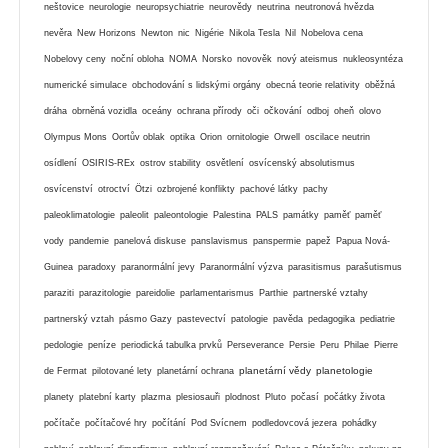
neštovice
neurologie
neuropsychiatrie
neurovědy
neutrina
neutronová hvězda
nevěra
New Horizons
Newton
nic
Nigérie
Nikola Tesla
Nil
Nobelova cena
Nobelovy ceny
noční obloha
NOMA
Norsko
novověk
nový ateismus
nukleosyntéza
numerické simulace
obchodování s lidskými orgány
obecná teorie relativity
oběžná
dráha
obrněná vozidla
oceány
ochrana přírody
oči
očkování
odboj
oheň
olovo
Olympus Mons
Oortův oblak
optika
Orion
ornitologie
Orwell
oscilace neutrin
osídlení
OSIRIS-REx
ostrov stability
osvětlení
osvícenský absolutismus
osvícenství
otroctví
Ötzi
ozbrojené konflikty
pachové látky
pachy
paleoklimatologie
paleolit
paleontologie
Palestina
PALS
památky
paměť
paměť
vody
pandemie
panelová diskuse
panslavismus
panspermie
papež
Papua Nová-
Guinea
paradoxy
paranormální jevy
Paranormální výzva
parasitismus
parašutismus
paraziti
parazitologie
pareidolie
parlamentarismus
Parthie
partnerské vztahy
partnerský vztah
pásmo Gazy
pastevectví
patologie
pavěda
pedagogika
pediatrie
pedologie
peníze
periodická tabulka prvků
Perseverance
Persie
Peru
Philae
Pierre
planetární vědy
planetologie
de Fermat
pilotované lety
planetární ochrana
planety
platební karty
plazma
plesiosauři
plodnost
Pluto
počasí
počátky života
počítače
počítačové hry
počítání
Pod Svícnem
podledovcová jezera
pohádky