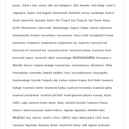
jazyky
Ježek v kleci
jezera
jídlo
jiné inteligence
Jižní Amerika
John Stapp
Josef II.
Jugoslávie
Jupiter
Jurij Gagarin
Kamiokande
Kanárské ostrovy
kardiologie
Karel II.
Stuart
katastrofa
kauzalita
Kelvin
Kim Čong-Il
Kim Čong-Un
Kip Thorne
klamy
klimatologie
KLDR
Klementinum
klima měst
kognice
kolaps
kolonie
kolonizace
konspirační teorie
kombinatorika
komety
komunikace
komunismus
konce světa
konstrukce
kooperace
kooperativita
kooperativní hry
kopytníci
kosmická loď
kosmická síť
kosmické lety
kosmické počasí
kosmické pohony
kosmické smetí
kosmonautika
kosmologie
kosmické stanice
kosmické záření
Kosntantin a
Metoděj
Kosovo
krajinná ekologie
krasové jevy
kreacionismus
křesťanství
Křída
kritické myšlení
kriminalistika
kriminalita
krize
kryovulkanismus
kryptografie
kryptozoologie
krystaly
Kuiperův pás
kultura
kulturní krajina
Kurt Gödel
kvantová
kvantová fyzika
biologie
kvantová chemie
kvantová mechanika
kvantová optika
kvantová provázanost
kvantové počítače
kvark-gluonové plazma
kvasary
Kyros
Veliký
Lajka
laserová fyzika
lasery
láska
Latinská Amerika
Lawrence Krauss
ledovce
ledovcová jezera
ledové měsíce
legenda
legislativa
lékařská etika
lékařství
lesy
letectví
letniční církve
LGBTQ
Libye
lidská práva
LIGO
limes
romanum
lingvistika
literatura
lithium
litosferické desky
lodě
logické uvažování