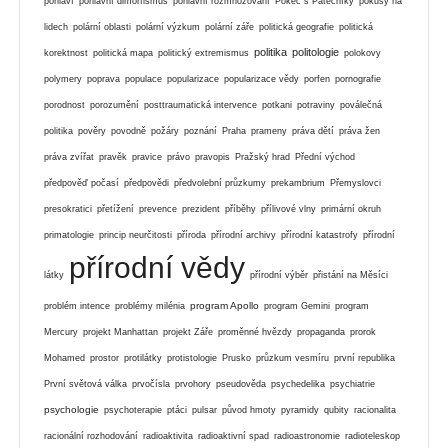
pohlaví
pohlavní dimorfismus
pohlavní rozmnožování
Pokec s Pátečníky
pokusy na
lidech
polární oblasti
polární výzkum
polární záře
politická geografie
politická
politika
politologie
korektnost
politická mapa
politický extremismus
polokovy
polymery
poprava
populace
popularizace
popularizace vědy
porfen
pornografie
porodnost
porozumění
posttraumatická intervence
potkani
potraviny
poválečná
politika
pověry
povodně
požáry
poznání
Praha
prameny
práva dětí
práva žen
práva zvířat
pravěk
pravice
právo
pravopis
Pražský hrad
Přední východ
předpověď počasí
předpovědi
předvolební průzkumy
prekambrium
Přemyslovci
presokratici
přetížení
prevence
prezident
příběhy
přílivové vlny
primární okruh
primatologie
princip neurčitosti
příroda
přírodní archivy
přírodní katastrofy
přírodní
přírodní vědy
látky
přírodní výběr
přistání na Měsíci
program Apollo
problém intence
problémy milénia
program Gemini
program
Mercury
projekt Manhattan
projekt Záře
proměnné hvězdy
propaganda
prorok
Mohamed
prostor
protilátky
protistologie
Prusko
průzkum vesmíru
první republika
První světová válka
prvočísla
prvohory
pseudověda
psychedelika
psychiatrie
psychologie
psychoterapie
ptáci
pulsar
původ hmoty
pyramidy
qubity
racionalita
racionální rozhodování
radioaktivita
radioaktivní spad
radioastronomie
radioteleskop