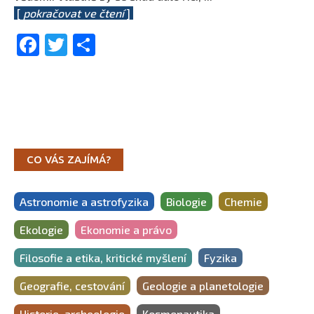
[
pokračovat ve čtení
]
Facebook
Twitter
Share
CO VÁS ZAJÍMÁ?
Astronomie a astrofyzika
Biologie
Chemie
Ekologie
Ekonomie a právo
Filosofie a etika, kritické myšlení
Fyzika
Geografie, cestování
Geologie a planetologie
Historie, archeologie
Kosmonautika