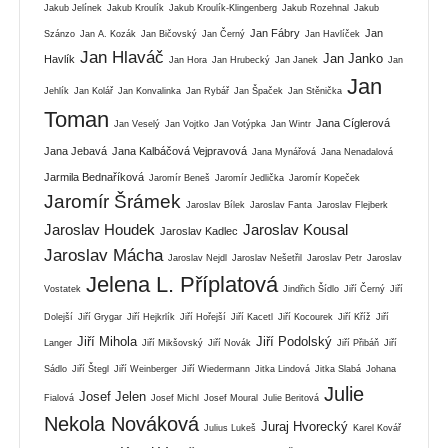
Jakub Jelínek
Jakub Kroulík
Jakub Kroulík-Klingenberg
Jakub Rozehnal
Jakub
Jan Fábry
Jan
Szánzo
Jan A. Kozák
Jan Bičovský
Jan Černý
Jan Havlíček
Jan Hlaváč
Jan Janko
Havlík
Jan Hora
Jan Hrubecký
Jan Janek
Jan
Jan
Jehlík
Jan Kolář
Jan Konvalinka
Jan Rybář
Jan Špaček
Jan Stěnička
Toman
Jana Cíglerová
Jan Veselý
Jan Vojtko
Jan Votýpka
Jan Wintr
Jana Jebavá
Jana Kalbáčová Vejpravová
Jana Mynářová
Jana Nenadalová
Jarmila Bednaříková
Jaromír Beneš
Jaromír Jedlička
Jaromír Kopeček
Jaromír Šrámek
Jaroslav Bílek
Jaroslav Fanta
Jaroslav Flejberk
Jaroslav Houdek
Jaroslav Kousal
Jaroslav Kadlec
Jaroslav Mácha
Jaroslav Nejdl
Jaroslav Nešetřil
Jaroslav Petr
Jaroslav
Jelena L. Příplatová
Vostatek
Jindřich Šídlo
Jiří Černý
Jiří
Dolejší
Jiří Grygar
Jiří Hejkrlík
Jiří Hořejší
Jiří Kacetl
Jiří Kocourek
Jiří Kříž
Jiří
Jiří Mihola
Jiří Podolský
Langer
Jiří Mikšovský
Jiří Novák
Jiří Přibáň
Jiří
Sádlo
Jiří Štegl
Jiří Weinberger
Jiří Wiedermann
Jitka Lindová
Jitka Slabá
Johana
Julie
Josef Jelen
Fialová
Josef Michl
Josef Moural
Julie Beritová
Nekola Nováková
Juraj Hvorecký
Julius Lukeš
Karel Kovář