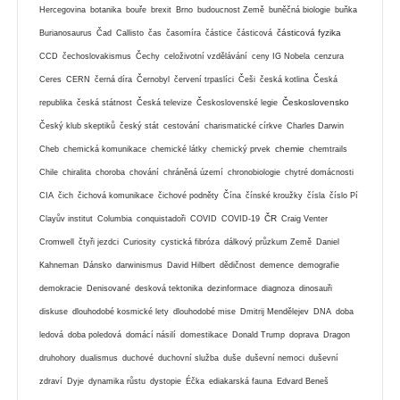
Hercegovina
botanika
bouře
brexit
Brno
budoucnost Země
buněčná biologie
buňka
částicová fyzika
Burianosaurus
Čad
Callisto
čas
časomíra
částice
částicová
CCD
čechoslovakismus
Čechy
celoživotní vzdělávání
ceny IG Nobela
cenzura
Ceres
CERN
černá díra
Černobyl
červení trpaslíci
Češi
česká kotlina
Česká
Československo
republika
česká státnost
Česká televize
Československé legie
Český klub skeptiků
český stát
cestování
charismatické církve
Charles Darwin
chemie
Cheb
chemická komunikace
chemické látky
chemický prvek
chemtrails
Chile
chiralita
choroba
chování
chráněná území
chronobiologie
chytré domácnosti
CIA
čich
čichová komunikace
čichové podněty
Čína
čínské kroužky
čísla
číslo Pí
ČR
Clayův institut
Columbia
conquistadoři
COVID
COVID-19
Craig Venter
Cromwell
čtyři jezdci
Curiosity
cystická fibróza
dálkový průzkum Země
Daniel
Kahneman
Dánsko
darwinismus
David Hilbert
dědičnost
demence
demografie
demokracie
Denisované
desková tektonika
dezinformace
diagnoza
dinosauři
diskuse
dlouhodobé kosmické lety
dlouhodobé mise
Dmitrij Mendělejev
DNA
doba
ledová
doba poledová
domácí násilí
domestikace
Donald Trump
doprava
Dragon
druhohory
dualismus
duchové
duchovní služba
duše
duševní nemoci
duševní
zdraví
Dyje
dynamika růstu
dystopie
Éčka
ediakarská fauna
Edvard Beneš