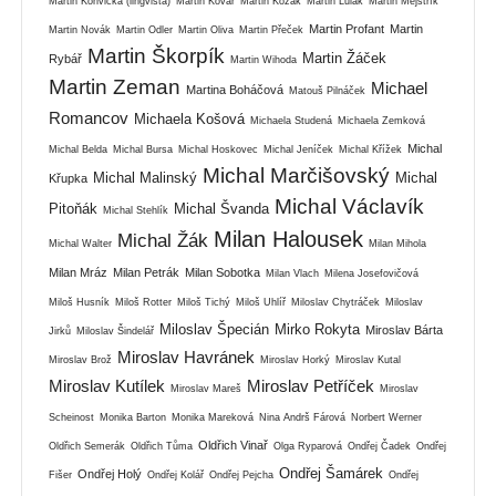
Martin Konvička (lingvista)
Martin Kovář
Martin Kozák
Martin Lulák
Martin Mejstřík
Martin Profant
Martin
Martin Novák
Martin Odler
Martin Oliva
Martin Přeček
Martin Škorpík
Martin Žáček
Rybář
Martin Wihoda
Martin Zeman
Michael
Martina Boháčová
Matouš Pilnáček
Romancov
Michaela Košová
Michaela Studená
Michaela Zemková
Michal
Michal Belda
Michal Bursa
Michal Hoskovec
Michal Jeníček
Michal Křížek
Michal Marčišovský
Michal Malinský
Michal
Křupka
Michal Václavík
Pitoňák
Michal Švanda
Michal Stehlík
Milan Halousek
Michal Žák
Michal Walter
Milan Mihola
Milan Mráz
Milan Petrák
Milan Sobotka
Milan Vlach
Milena Josefovičová
Miloš Husník
Miloš Rotter
Miloš Tichý
Miloš Uhlíř
Miloslav Chytráček
Miloslav
Miloslav Špecián
Mirko Rokyta
Miroslav Bárta
Jirků
Miloslav Šindelář
Miroslav Havránek
Miroslav Brož
Miroslav Horký
Miroslav Kutal
Miroslav Kutílek
Miroslav Petříček
Miroslav Mareš
Miroslav
Scheinost
Monika Barton
Monika Mareková
Nina Andrš Fárová
Norbert Werner
Oldřich Vinař
Oldřich Semerák
Oldřich Tůma
Olga Ryparová
Ondřej Čadek
Ondřej
Ondřej Šamárek
Ondřej Holý
Fišer
Ondřej Kolář
Ondřej Pejcha
Ondřej