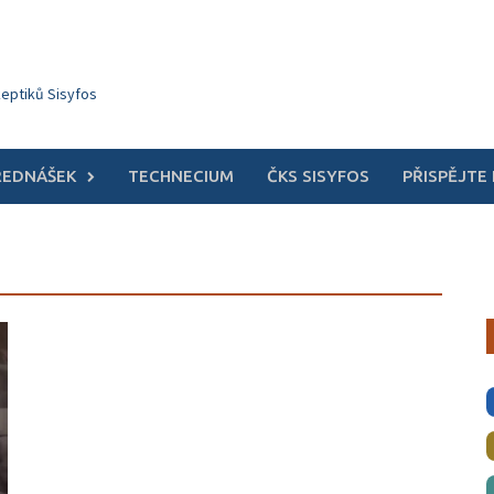
keptiků Sisyfos
ŘEDNÁŠEK
TECHNECIUM
ČKS SISYFOS
PŘISPĚJTE