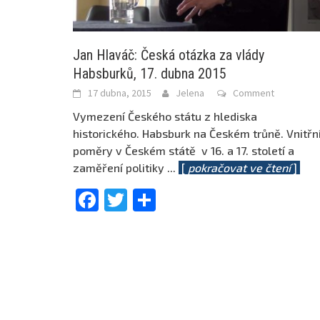
Jan Hlaváč: Česká otázka za vlády
Habsburků, 17. dubna 2015
17 dubna, 2015
Jelena
Comment
Vymezení Českého státu z hlediska
historického. Habsburk na Českém trůně. Vnitřn
poměry v Českém státě v 16. a 17. století a
zaměření politiky
...
[
pokračovat ve čtení
]
Facebook
Twitter
Share