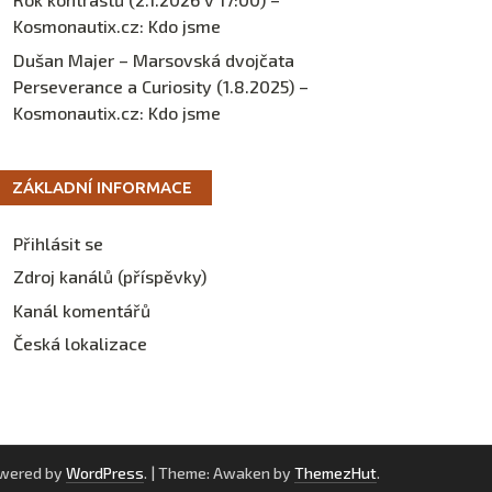
Kosmonautix.cz
:
Kdo jsme
Dušan Majer – Marsovská dvojčata
Perseverance a Curiosity (1.8.2025) –
Kosmonautix.cz
:
Kdo jsme
ZÁKLADNÍ INFORMACE
Přihlásit se
Zdroj kanálů (příspěvky)
Kanál komentářů
Česká lokalizace
owered by
WordPress
.
|
Theme: Awaken by
ThemezHut
.