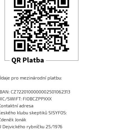
Údaje pro mezinárodní platbu:
IBAN: CZ7220100000002501062313
BIC/SWIFT: FIOBCZPPXXX
Kontaktní adresa
Českého klubu skeptiků SISYFOS:
Zdeněk Jonák
U Dejvického rybníčku 25/1976