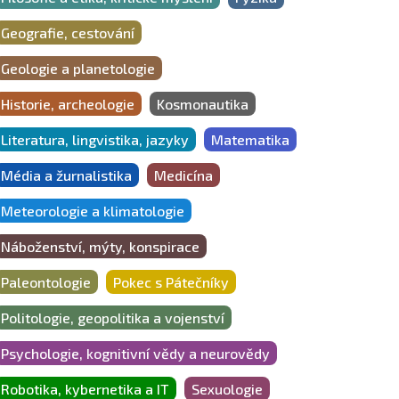
Geografie, cestování
Geologie a planetologie
Historie, archeologie
Kosmonautika
Literatura, lingvistika, jazyky
Matematika
Média a žurnalistika
Medicína
Meteorologie a klimatologie
Náboženství, mýty, konspirace
Paleontologie
Pokec s Pátečníky
Politologie, geopolitika a vojenství
Psychologie, kognitivní vědy a neurovědy
Robotika, kybernetika a IT
Sexuologie