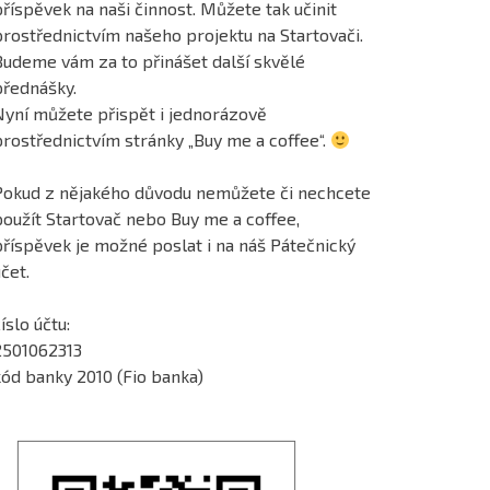
říspěvek na naši činnost. Můžete tak učinit
prostřednictvím našeho projektu na Startovači.
Budeme vám za to přinášet další skvělé
přednášky.
Nyní můžete přispět i jednorázově
prostřednictvím stránky „Buy me a coffee“.
Pokud z nějakého důvodu nemůžete či nechcete
použít Startovač nebo Buy me a coffee,
příspěvek je možné poslat i na náš Pátečnický
čet.
íslo účtu:
2501062313
kód banky 2010 (Fio banka)