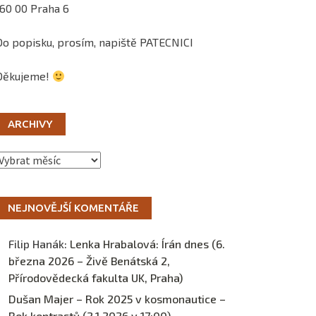
160 00 Praha 6
Do popisku, prosím, napiště PATECNICI
Děkujeme!
ARCHIVY
Archivy
NEJNOVĚJŠÍ KOMENTÁŘE
Filip Hanák
:
Lenka Hrabalová: Írán dnes (6.
března 2026 – Živě Benátská 2,
Přírodovědecká fakulta UK, Praha)
Dušan Majer – Rok 2025 v kosmonautice –
Rok kontrastů (2.1.2026 v 17:00) –