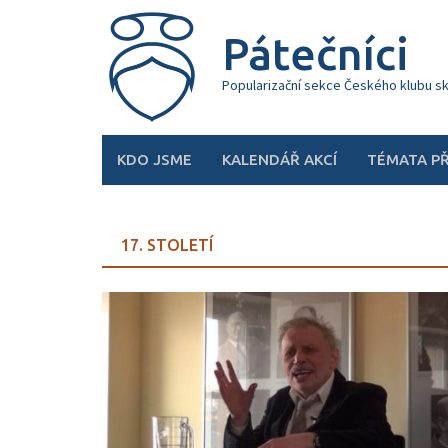
Skip
to
Pátečníci
content
Popularizační sekce Českého klubu s
KDO JSME
KALENDÁŘ AKCÍ
TÉMATA P
17. STOLETÍ