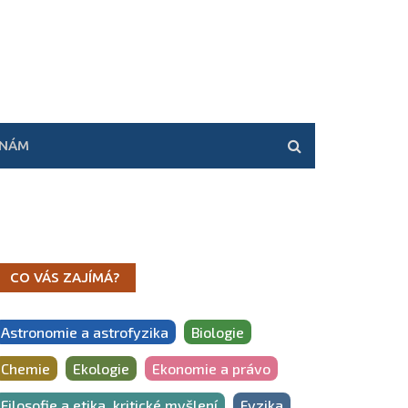
 NÁM
CO VÁS ZAJÍMÁ?
Astronomie a astrofyzika
Biologie
Chemie
Ekologie
Ekonomie a právo
Filosofie a etika, kritické myšlení
Fyzika