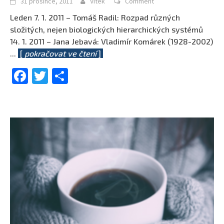
31 prosince, 2011
Vítek
Comment
Leden 7. 1. 2011 – Tomáš Radil: Rozpad různých
složitých, nejen biologických hierarchických systémů
14. 1. 2011 – Jana Jebavá: Vladimír Komárek (1928-2002)
...
[
pokračovat ve čtení
]
Facebook
Twitter
Share