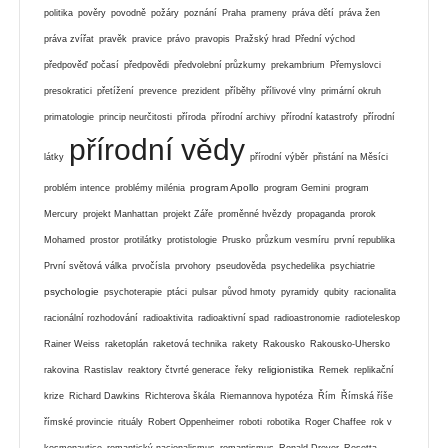
politika
pověry
povodně
požáry
poznání
Praha
prameny
práva dětí
práva žen
práva zvířat
pravěk
pravice
právo
pravopis
Pražský hrad
Přední východ
předpověď počasí
předpovědi
předvolební průzkumy
prekambrium
Přemyslovci
presokratici
přetížení
prevence
prezident
příběhy
přílivové vlny
primární okruh
primatologie
princip neurčitosti
příroda
přírodní archivy
přírodní katastrofy
přírodní
přírodní vědy
látky
přírodní výběr
přistání na Měsíci
program Apollo
problém intence
problémy milénia
program Gemini
program
Mercury
projekt Manhattan
projekt Záře
proměnné hvězdy
propaganda
prorok
Mohamed
prostor
protilátky
protistologie
Prusko
průzkum vesmíru
první republika
První světová válka
prvočísla
prvohory
pseudověda
psychedelika
psychiatrie
psychologie
psychoterapie
ptáci
pulsar
původ hmoty
pyramidy
qubity
racionalita
racionální rozhodování
radioaktivita
radioaktivní spad
radioastronomie
radioteleskop
Rainer Weiss
raketoplán
raketová technika
rakety
Rakousko
Rakousko-Uhersko
religionistika
rakovina
Rastislav
reaktory čtvrté generace
řeky
Remek
replikační
krize
Richard Dawkins
Richterova škála
Riemannova hypotéza
Řím
Římská říše
římské provincie
rituály
Robert Oppenheimer
roboti
robotika
Roger Chaffee
rok v
kosmonautice
romantický nacionalismus
romantismus
Ronald Drever
Rosetta