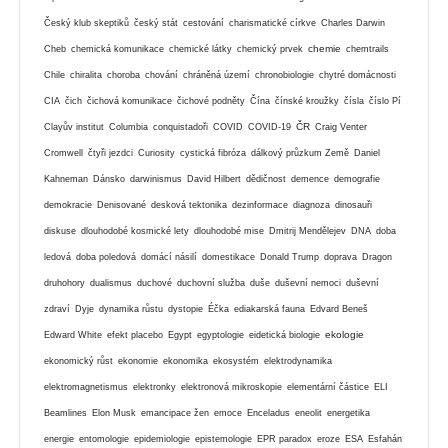
Český klub skeptiků
český stát
cestování
charismatické církve
Charles Darwin
chemie
Cheb
chemická komunikace
chemické látky
chemický prvek
chemtrails
Chile
chiralita
choroba
chování
chráněná území
chronobiologie
chytré domácnosti
CIA
čich
čichová komunikace
čichové podněty
Čína
čínské kroužky
čísla
číslo Pí
ČR
Clayův institut
Columbia
conquistadoři
COVID
COVID-19
Craig Venter
Cromwell
čtyři jezdci
Curiosity
cystická fibróza
dálkový průzkum Země
Daniel
Kahneman
Dánsko
darwinismus
David Hilbert
dědičnost
demence
demografie
demokracie
Denisované
desková tektonika
dezinformace
diagnoza
dinosauři
diskuse
dlouhodobé kosmické lety
dlouhodobé mise
Dmitrij Mendělejev
DNA
doba
ledová
doba poledová
domácí násilí
domestikace
Donald Trump
doprava
Dragon
druhohory
dualismus
duchové
duchovní služba
duše
duševní nemoci
duševní
zdraví
Dyje
dynamika růstu
dystopie
Éčka
ediakarská fauna
Edvard Beneš
ekologie
Edward White
efekt placebo
Egypt
egyptologie
eidetická biologie
ekonomický růst
ekonomie
ekonomika
ekosystém
elektrodynamika
elektromagnetismus
elektronky
elektronová mikroskopie
elementární částice
ELI
Beamlines
Elon Musk
emancipace žen
emoce
Enceladus
eneolit
energetika
energie
entomologie
epidemiologie
epistemologie
EPR paradox
eroze
ESA
Esfahán