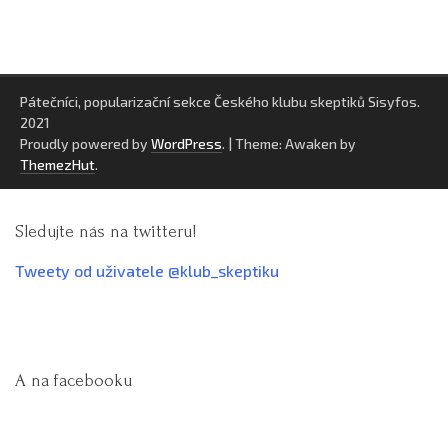
Pátečníci, popularizační sekce Českého klubu skeptiků Sisyfos.
2021
Proudly powered by
WordPress
.
|
Theme: Awaken by
ThemezHut
.
Sledujte nás na twitteru!
Tweety od uživatele @klub_skeptiku
A na facebooku