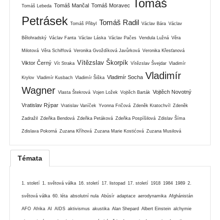
Tomáš
Tomáš Mančal
Tomáš Moravec
Tomáš Lebeda
Petrásek
Tomáš Radil
Tomáš Přibyl
Václav Bára
Václav
Bělohradský
Václav Fanta
Václav Láska
Václav Pačes
Vendula Lužná
Věra
Milotová
Věra Schiffová
Veronika Gvoždíková Javůrková
Veronika Křesťanová
Vítězslav Škorpík
Viktor Černý
Vít Straka
Vítězslav Švejdar
Vladimír
Vladimír
Vladimír Socha
Krylov
Vladimír Kusbach
Vladimír Šiška
Wagner
Vojtěch Novotný
Vlasta Štekrová
Vojen Ložek
Vojtěch Barták
Vratislav Rýpar
Vratislav Vaníček
Yvonna Fričová
Zdeněk Kratochvíl
Zdeněk
Zadražil
Zdeňka Bendová
Zdeňka Petáková
Zdeňka Pospíšilová
Zdislav Šíma
Zdislava Pokorná
Zuzana Kříhová
Zuzana Marie Kostićová
Zuzana Musilová
Témata
1. století
1. světová válka
16. století
17. listopad
17. století
1918
1984
1989
2.
světová válka
60. léta
absolutní nula
Abúsír
adaptace
aerodynamika
Afghánistán
AFO
Afrika
AI
AIDS
aktivismus
akustika
Alan Shepard
Albert Einstein
alchymie