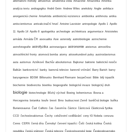
alternativní metody
altruismus
amatérská věda
Amazonie
Amazonka
Amerika
analýza textu
andragogika
André Geim
Andrew Wiles
anekdoty
Anglie
anihilace
anorganická chemie
Antarktida
antibiotická rezistence
antibiotika
antihmota
antika
antiscientismus
antivakcinační hnutí
Antoine Lavoisier
antropologie
Apollo 1
Apollo
11
Apollo 14
Apollo 8
apologetika
archeologie
architektura
argumentace
Aristoteles
astrobiologie
armáda
Armáda ČR
asexualita
Asie
asteroidy
astrochemie
astrofyzika
astronomie
astrofotografie
astronavigace
ateismus
atmosféra
atmosférické fronty
atomová bomba
atomy
attosekundové pulsy
austroslavismus
auta
autismus
Aztékové
Bachův absolutismus
Bajkonur
bakterie
balistické nosiče
Balkán
bankovnictví
banky
barevná televize
barevné vnímání
Barry Barish
barvy
baryogeneze
BDSM
Bělorusko
Bernhard Riemann
bezpečnost
Bible
bilý trpaslík
biochemie
biodiverzita
bioetika
biogeografie
biologické invaze
biologický druh
biologie
biotechnologie
Blízký východ
Boeing
bohemismus
Bosna a
Hercegovina
botanika
bouře
brexit
Brno
budoucnost Země
buněčná biologie
buňka
částicová fyzika
Burianosaurus
Čad
Callisto
čas
časomíra
částice
částicová
CCD
čechoslovakismus
Čechy
celoživotní vzdělávání
ceny IG Nobela
cenzura
Ceres
CERN
černá díra
Černobyl
červení trpaslíci
Češi
česká kotlina
Česká
Československo
republika
česká státnost
Česká televize
Československé legie