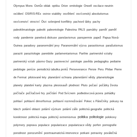
Olympus Mons
Oortův oblak
optika
Orion
ornitologie
Orwell
oscilace neutrin
osídlení
OSIRIS-REx
ostrov stability
osvětlení
osvícenský absolutismus
osvícenství
otroctví
Ötzi
ozbrojené konflikty
pachové látky
pachy
paleoklimatologie
paleolit
paleontologie
Palestina
PALS
památky
paměť
paměť
vody
pandemie
panelová diskuse
panslavismus
panspermie
papež
Papua Nová-
Guinea
paradoxy
paranormální jevy
Paranormální výzva
parasitismus
parašutismus
paraziti
parazitologie
pareidolie
parlamentarismus
Parthie
partnerské vztahy
partnerský vztah
pásmo Gazy
pastevectví
patologie
pavěda
pedagogika
pediatrie
pedologie
peníze
periodická tabulka prvků
Perseverance
Persie
Peru
Philae
Pierre
planetární vědy
planetologie
de Fermat
pilotované lety
planetární ochrana
planety
platební karty
plazma
plesiosauři
plodnost
Pluto
počasí
počátky života
počítače
počítačové hry
počítání
Pod Svícnem
podledovcová jezera
pohádky
pohlaví
pohlavní dimorfismus
pohlavní rozmnožování
Pokec s Pátečníky
pokusy na
lidech
polární oblasti
polární výzkum
polární záře
politická geografie
politická
politika
politologie
korektnost
politická mapa
politický extremismus
polokovy
polymery
poprava
populace
popularizace
popularizace vědy
porfen
pornografie
porodnost
porozumění
posttraumatická intervence
potkani
potraviny
poválečná