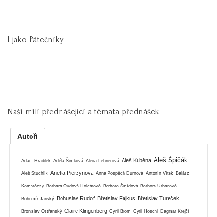
I jako Pátečníky
Naši milí přednášející a témata přednášek
Autoři
Aleš Špičák
Aleš Kuběna
Adam Hradilek
Adéla Šimková
Alena Lehnerová
Anetta Pierzynová
Aleš Stuchlík
Anna Pospěch Durnová
Antonín Vítek
Balász
Komoróczy
Barbara Oudová Holcátová
Barbora Šmídová
Barbora Urbanová
Bohuslav Rudolf
Břetislav Fajkus
Břetislav Tureček
Bohumír Janský
Claire Klingenberg
Bronislav Ostřanský
Cyril Brom
Cyril Hoschl
Dagmar Krejčí