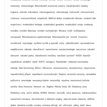
mezinárodní vztahy
meteority
meteorologie
Mezinárodní kosmická stanice
migrace
mikrobi
mikrobiom
mikroorganismy
mikroskopie
mikrosvět
mimozemské
civilizace
mimozemšťané
mladočeši
Mléčná dráha
modelování klimatu
moderní lidé
mojmírovci
molekulární biologie
molekulární genetika
molekulární stroje
molekuly
morálka
morální dilemata
morální rozhodování
Morava
moře
mořeplavba
mosasauři
Mössbauerova spektroskopie
Mössbauerův jev
mozek
mravenci
náboženství
muslimové
mykologie
myšlení rychlé a pomalé
mýty
nacionalismus
nadpřirozeno
náhoda
námořnictví
nanochemie
nanotechnologie
narcismus
národní
obrození
národní parky
národnostní menšiny
narušení symetrií
NASA
Nashův
vyjednávací problém
násilí
NATO
navigace
Neandrtálci
nebeská mechanika
nehody
Neil Armstrong
Němci
Německo
neomarxismus
neoslavismus
nepoctivost
nepodmíněný příjem
nepohlavní rozmnožování
Neptun
nerostné suroviny
nestabilita
neštovice
neurologie
neuropsychiatrie
neurovědy
neutrina
neutronová hvězda
nevěra
New Horizons
Newton
nic
Nigérie
Nikola Tesla
Nil
Nobelova cena
Nobelovy ceny
noční obloha
NOMA
Norsko
novověk
nový ateismus
nukleosyntéza
numerické simulace
obchodování s lidskými orgány
obecná teorie relativity
oběžná
dráha
obrněná vozidla
oceány
ochrana přírody
oči
očkování
odboj
oheň
olovo