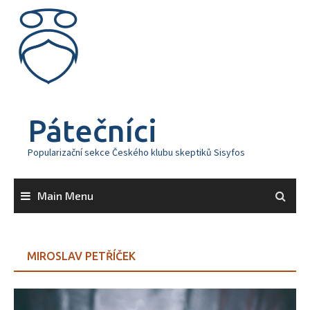
Skip
to
content
Pátečníci
Popularizační sekce Českého klubu skeptiků Sisyfos
Main Menu
MIROSLAV PETŘÍČEK