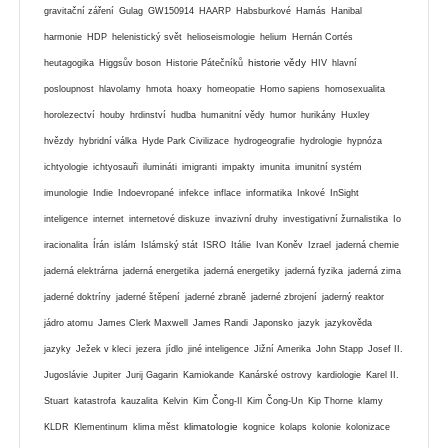
gravitační záření
Gulag
GW150914
HAARP
Habsburkové
Hamás
Hanibal
harmonie
HDP
helenistický svět
helioseismologie
helium
Hernán Cortés
historie vědy
heutagogika
Higgsův boson
Historie Pátečníků
HIV
hlavní
posloupnost
hlavolamy
hmota
hoaxy
homeopatie
Homo sapiens
homosexualita
horolezectví
houby
hrdinství
hudba
humanitní vědy
humor
hurikány
Huxley
hvězdy
hybridní válka
Hyde Park Civilizace
hydrogeografie
hydrologie
hypnóza
ichtyologie
ichtyosauři
ilumináti
imigranti
impakty
imunita
imunitní systém
imunologie
Indie
Indoevropané
infekce
inflace
informatika
Inkové
InSight
inteligence
internet
internetové diskuze
invazivní druhy
investigativní žurnalistika
Io
iracionalita
Írán
islám
Islámský stát
ISRO
Itálie
Ivan Koněv
Izrael
jaderná chemie
jaderná elektrárna
jaderná energetika
jaderná energetiky
jaderná fyzika
jaderná zima
jaderné doktríny
jaderné štěpení
jaderné zbraně
jaderné zbrojení
jaderný reaktor
jádro atomu
James Clerk Maxwell
James Randi
Japonsko
jazyk
jazykověda
jazyky
Ježek v kleci
jezera
jídlo
jiné inteligence
Jižní Amerika
John Stapp
Josef II.
Jugoslávie
Jupiter
Jurij Gagarin
Kamiokande
Kanárské ostrovy
kardiologie
Karel II.
Stuart
katastrofa
kauzalita
Kelvin
Kim Čong-Il
Kim Čong-Un
Kip Thorne
klamy
klimatologie
KLDR
Klementinum
klima měst
kognice
kolaps
kolonie
kolonizace