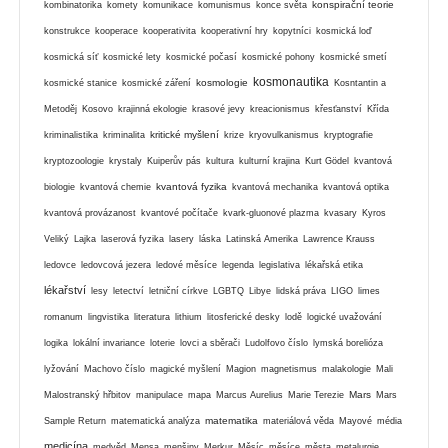
konspirační teorie
kombinatorika
komety
komunikace
komunismus
konce světa
konstrukce
kooperace
kooperativita
kooperativní hry
kopytníci
kosmická loď
kosmická síť
kosmické lety
kosmické počasí
kosmické pohony
kosmické smetí
kosmonautika
kosmologie
kosmické stanice
kosmické záření
Kosntantin a
Metoděj
Kosovo
krajinná ekologie
krasové jevy
kreacionismus
křesťanství
Křída
kritické myšlení
kriminalistika
kriminalita
krize
kryovulkanismus
kryptografie
kryptozoologie
krystaly
Kuiperův pás
kultura
kulturní krajina
Kurt Gödel
kvantová
kvantová fyzika
biologie
kvantová chemie
kvantová mechanika
kvantová optika
kvantová provázanost
kvantové počítače
kvark-gluonové plazma
kvasary
Kyros
Veliký
Lajka
laserová fyzika
lasery
láska
Latinská Amerika
Lawrence Krauss
ledovce
ledovcová jezera
ledové měsíce
legenda
legislativa
lékařská etika
lékařství
lesy
letectví
letniční církve
LGBTQ
Libye
lidská práva
LIGO
limes
romanum
lingvistika
literatura
lithium
litosferické desky
lodě
logické uvažování
logika
lokální invariance
loterie
lovci a sběrači
Ludolfovo číslo
lymská borelióza
lyžování
Machovo číslo
magické myšlení
Magion
magnetismus
malakologie
Mali
Mars
Malostranský hřbitov
manipulace
mapa
Marcus Aurelius
Marie Terezie
Mars
matematika
Sample Return
matematická analýza
materiálová věda
Mayové
média
medicína
medvěd
Mensa
menšiny
Merkur
Měsíc
měsíce
města
metalurgie