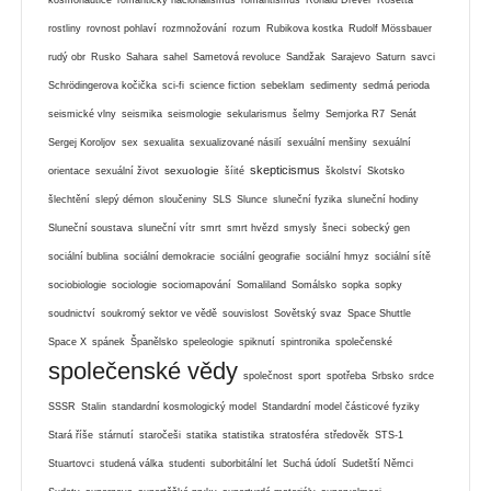
rostliny
rovnost pohlaví
rozmnožování
rozum
Rubikova kostka
Rudolf Mössbauer
rudý obr
Rusko
Sahara
sahel
Sametová revoluce
Sandžak
Sarajevo
Saturn
savci
Schrödingerova kočička
sci-fi
science fiction
sebeklam
sedimenty
sedmá perioda
seismické vlny
seismika
seismologie
sekularismus
šelmy
Semjorka R7
Senát
Sergej Koroljov
sex
sexualita
sexualizované násilí
sexuální menšiny
sexuální
skepticismus
sexuologie
orientace
sexuální život
šíité
školství
Skotsko
šlechtění
slepý démon
sloučeniny
SLS
Slunce
sluneční fyzika
sluneční hodiny
Sluneční soustava
sluneční vítr
smrt
smrt hvězd
smysly
šneci
sobecký gen
sociální bublina
sociální demokracie
sociální geografie
sociální hmyz
sociální sítě
sociobiologie
sociologie
sociomapování
Somaliland
Somálsko
sopka
sopky
soudnictví
soukromý sektor ve vědě
souvislost
Sovětský svaz
Space Shuttle
Space X
spánek
Španělsko
speleologie
spiknutí
spintronika
společenské
společenské vědy
společnost
sport
spotřeba
Srbsko
srdce
SSSR
Stalin
standardní kosmologický model
Standardní model částicové fyziky
Stará říše
stárnutí
staročeši
statika
statistika
stratosféra
středověk
STS-1
Stuartovci
studená válka
studenti
suborbitální let
Suchá údolí
Sudetští Němci