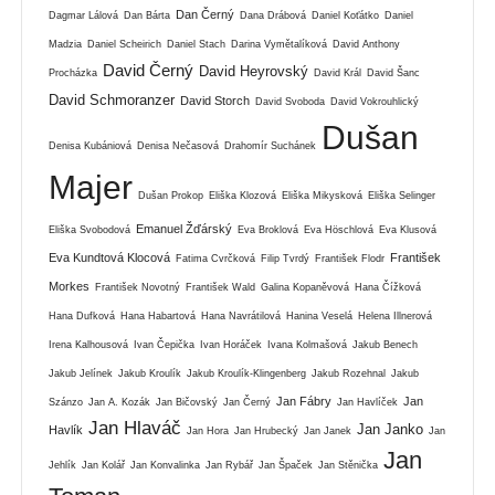
Dan Černý
Dagmar Lálová
Dan Bárta
Dana Drábová
Daniel Koťátko
Daniel
Madzia
Daniel Scheirich
Daniel Stach
Darina Vymětalíková
David Anthony
David Černý
David Heyrovský
Procházka
David Král
David Šanc
David Schmoranzer
David Storch
David Svoboda
David Vokrouhlický
Dušan
Denisa Kubániová
Denisa Nečasová
Drahomír Suchánek
Majer
Dušan Prokop
Eliška Klozová
Eliška Mikysková
Eliška Selinger
Emanuel Žďárský
Eliška Svobodová
Eva Broklová
Eva Höschlová
Eva Klusová
Eva Kundtová Klocová
František
Fatima Cvrčková
Filip Tvrdý
František Flodr
Morkes
František Novotný
František Wald
Galina Kopaněvová
Hana Čížková
Hana Dufková
Hana Habartová
Hana Navrátilová
Hanina Veselá
Helena Illnerová
Irena Kalhousová
Ivan Čepička
Ivan Horáček
Ivana Kolmašová
Jakub Benech
Jakub Jelínek
Jakub Kroulík
Jakub Kroulík-Klingenberg
Jakub Rozehnal
Jakub
Jan Fábry
Jan
Szánzo
Jan A. Kozák
Jan Bičovský
Jan Černý
Jan Havlíček
Jan Hlaváč
Jan Janko
Havlík
Jan Hora
Jan Hrubecký
Jan Janek
Jan
Jan
Jehlík
Jan Kolář
Jan Konvalinka
Jan Rybář
Jan Špaček
Jan Stěnička