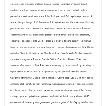
estetika
etika
etnologie
etologie
Eurasie
Europa
eutanazie
evidence based
evoluce
medicine
evoluce člověka
evoluce genomu
evoluce hvězd
evoluce
evoluční biologie
evoluční
parasitismu
evoluce virulence
evoluční psychologie
teorie
Evropa
Evropská jižní observatoř
Evropská komise
Evropská unie
Evropský
parlament
Exo Mars
exoměsíce
exoplanety
exorcismus
experimentální filosofie
experimentální fyzika
exponované profese
extremismus
extremofilní organismy
ezoterika
Facebook
Fakta vítězí
Falcon 1
Falcon 9
falešné zprávy
feminismus
fenotyp
Fermiho paradox
fermiony
feromony
Fibonacciho posloupnost
film
filmová
filosofie
technika
filosofie mysli
filosofie vědomí
filosofie vědy
Finsko
fotografie
fotosféra
fotosyntéza
Francie
Francis Collins
Francisco Pizzaro
Fukušima
fyzika
fundamentální interakce
fyzika atmosféry
fyzika materiálů
fyzika nízkých
teplot
fyzika pevných látek
fyzika plazmatu
fyzika povrchů
fyzikální chemie
fyzikální pozitivismus
Galaxie
gama záblesky
Ganymedes
Gaza
Gemini 8
gender
generální štáb
genetické vady
geneticky modifikované organismy
genetika
genom
geografie
geologie
geochemie
geofyzika
geomagnetismus
geopolitika
George
Jeffreys
germáni
globalizace
globální oteplování
globální zmeny klimatu
GMO
goniometrické funkce
grafen
gravettien
gravitace
gravitační čočky
gravitační vlny