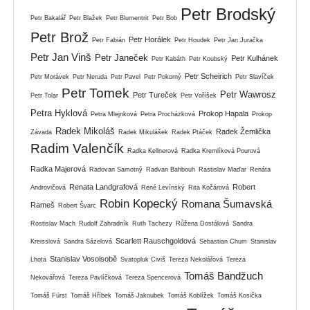
Petr Brodský
Petr Bakalář
Petr Blažek
Petr Blumentrit
Petr Bob
Petr Brož
Petr Horálek
Petr Fabián
Petr Houdek
Petr Jan Juračka
Petr Jan Vinš
Petr Janeček
Petr Kulhánek
Petr Kabáth
Petr Koubský
Petr Scheirich
Petr Morávek
Petr Neruda
Petr Pavel
Petr Pokorný
Petr Slavíček
Petr Tomek
Petr Wawrosz
Petr Tureček
Petr Tolar
Petr Voříšek
Petra Hyklová
Prokop Hapala
Petra Mlejnková
Petra Procházková
Prokop
Radek Mikoláš
Radek Žemlička
Závada
Radek Mikulášek
Radek Ptáček
Radim Valenčík
Radka Kellnerová
Radka Kremlíková Pourová
Radka Majerová
Radovan Samotný
Radvan Bahbouh
Rastislav Maďar
Renáta
Renata Landgrafová
Robert
Androvičová
René Levínský
Rita Kočárová
Robin Kopecký
Romana Šumavská
Rameš
Robert Švarc
Rostislav Mach
Rudolf Zahradník
Ruth Tachezy
Růžena Dostálová
Sandra
Scarlett Rauschgoldová
Kreisslová
Sandra Sázelová
Sebastian Chum
Stanislav
Stanislav Vosolsobě
Lhota
Svatopluk Civiš
Tereza Nekolářová
Tereza
Tomáš Bandžuch
Nekovářová
Tereza Pavlíčková
Tereza Spencerová
Tomáš Fürst
Tomáš Hříbek
Tomáš Jakoubek
Tomáš Koblížek
Tomáš Kosička