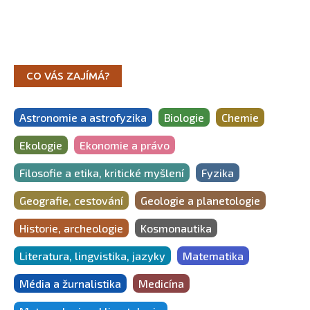
CO VÁS ZAJÍMÁ?
Astronomie a astrofyzika
Biologie
Chemie
Ekologie
Ekonomie a právo
Filosofie a etika, kritické myšlení
Fyzika
Geografie, cestování
Geologie a planetologie
Historie, archeologie
Kosmonautika
Literatura, lingvistika, jazyky
Matematika
Média a žurnalistika
Medicína