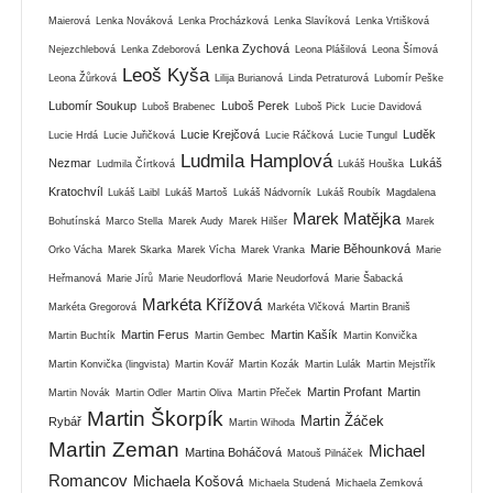
Maierová
Lenka Nováková
Lenka Procházková
Lenka Slavíková
Lenka Vrtišková
Lenka Zychová
Nejezchlebová
Lenka Zdeborová
Leona Plášilová
Leona Šímová
Leoš Kyša
Leona Žůrková
Lilija Burianová
Linda Petraturová
Lubomír Peške
Lubomír Soukup
Luboš Perek
Luboš Brabenec
Luboš Pick
Lucie Davidová
Lucie Krejčová
Luděk
Lucie Hrdá
Lucie Juřičková
Lucie Ráčková
Lucie Tungul
Ludmila Hamplová
Nezmar
Lukáš
Ludmila Čírtková
Lukáš Houška
Kratochvíl
Lukáš Laibl
Lukáš Martoš
Lukáš Nádvorník
Lukáš Roubík
Magdalena
Marek Matějka
Bohutínská
Marco Stella
Marek Audy
Marek Hilšer
Marek
Marie Běhounková
Orko Vácha
Marek Skarka
Marek Vícha
Marek Vranka
Marie
Heřmanová
Marie Jírů
Marie Neudorflová
Marie Neudorfová
Marie Šabacká
Markéta Křížová
Markéta Gregorová
Markéta Vlčková
Martin Braniš
Martin Ferus
Martin Kašík
Martin Buchtík
Martin Gembec
Martin Konvička
Martin Konvička (lingvista)
Martin Kovář
Martin Kozák
Martin Lulák
Martin Mejstřík
Martin Profant
Martin
Martin Novák
Martin Odler
Martin Oliva
Martin Přeček
Martin Škorpík
Martin Žáček
Rybář
Martin Wihoda
Martin Zeman
Michael
Martina Boháčová
Matouš Pilnáček
Romancov
Michaela Košová
Michaela Studená
Michaela Zemková