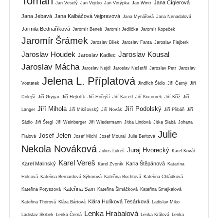
Toman
Jana Cíglerová
Jan Veselý
Jan Vojtko
Jan Votýpka
Jan Wintr
Jana Jebavá
Jana Kalbáčová Vejpravová
Jana Mynářová
Jana Nenadalová
Jarmila Bednaříková
Jaromír Beneš
Jaromír Jedlička
Jaromír Kopeček
Jaromír Šrámek
Jaroslav Bílek
Jaroslav Fanta
Jaroslav Flejberk
Jaroslav Houdek
Jaroslav Kousal
Jaroslav Kadlec
Jaroslav Mácha
Jaroslav Nejdl
Jaroslav Nešetřil
Jaroslav Petr
Jaroslav
Jelena L. Příplatová
Vostatek
Jindřich Šídlo
Jiří Černý
Jiří
Dolejší
Jiří Grygar
Jiří Hejkrlík
Jiří Hořejší
Jiří Kacetl
Jiří Kocourek
Jiří Kříž
Jiří
Jiří Mihola
Jiří Podolský
Langer
Jiří Mikšovský
Jiří Novák
Jiří Přibáň
Jiří
Sádlo
Jiří Štegl
Jiří Weinberger
Jiří Wiedermann
Jitka Lindová
Jitka Slabá
Johana
Julie
Josef Jelen
Fialová
Josef Michl
Josef Moural
Julie Beritová
Nekola Nováková
Juraj Hvorecký
Julius Lukeš
Karel Kovář
Karel Vereš
Karel Malinský
Karla Štěpánová
Karel Zvoník
Katarína
Holcová
Kateřina Bernardová Sýkorová
Kateřina Buchtová
Kateřina Chládková
Kateřina Sam
Kateřina Potyszová
Kateřina Šimáčková
Kateřina Smejkalová
Klára Hulíková Tesárková
Kateřina Thorová
Klára Bártová
Ladislav Miko
Lenka Hrabalová
Ladislav Skrbek
Lenka Černá
Lenka Králová
Lenka