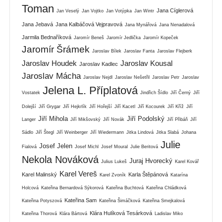
Toman
Jana Cíglerová
Jan Veselý
Jan Vojtko
Jan Votýpka
Jan Wintr
Jana Jebavá
Jana Kalbáčová Vejpravová
Jana Mynářová
Jana Nenadalová
Jarmila Bednaříková
Jaromír Beneš
Jaromír Jedlička
Jaromír Kopeček
Jaromír Šrámek
Jaroslav Bílek
Jaroslav Fanta
Jaroslav Flejberk
Jaroslav Houdek
Jaroslav Kousal
Jaroslav Kadlec
Jaroslav Mácha
Jaroslav Nejdl
Jaroslav Nešetřil
Jaroslav Petr
Jaroslav
Jelena L. Příplatová
Vostatek
Jindřich Šídlo
Jiří Černý
Jiří
Dolejší
Jiří Grygar
Jiří Hejkrlík
Jiří Hořejší
Jiří Kacetl
Jiří Kocourek
Jiří Kříž
Jiří
Jiří Mihola
Jiří Podolský
Langer
Jiří Mikšovský
Jiří Novák
Jiří Přibáň
Jiří
Sádlo
Jiří Štegl
Jiří Weinberger
Jiří Wiedermann
Jitka Lindová
Jitka Slabá
Johana
Julie
Josef Jelen
Fialová
Josef Michl
Josef Moural
Julie Beritová
Nekola Nováková
Juraj Hvorecký
Julius Lukeš
Karel Kovář
Karel Vereš
Karel Malinský
Karla Štěpánová
Karel Zvoník
Katarína
Holcová
Kateřina Bernardová Sýkorová
Kateřina Buchtová
Kateřina Chládková
Kateřina Sam
Kateřina Potyszová
Kateřina Šimáčková
Kateřina Smejkalová
Klára Hulíková Tesárková
Kateřina Thorová
Klára Bártová
Ladislav Miko