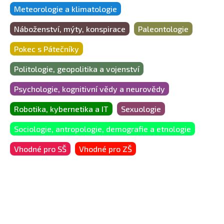
Meteorologie a klimatologie
Náboženství, mýty, konspirace
Paleontologie
Pokec s Pátečníky
Politologie, geopolitika a vojenství
Psychologie, kognitivní vědy a neurovědy
Robotika, kybernetika a IT
Sexuologie
Sociologie, antropologie, demografie a etnologie
Vhodné pro SŠ
Vhodné pro ZŠ