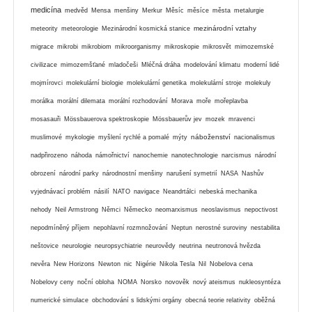
medicína
medvěd
Mensa
menšiny
Merkur
Měsíc
měsíce
města
metalurgie
mezinárodní vztahy
meteority
meteorologie
Mezinárodní kosmická stanice
migrace
mikrobi
mikrobiom
mikroorganismy
mikroskopie
mikrosvět
mimozemské
civilizace
mimozemšťané
mladočeši
Mléčná dráha
modelování klimatu
moderní lidé
mojmírovci
molekulární biologie
molekulární genetika
molekulární stroje
molekuly
morálka
morální dilemata
morální rozhodování
Morava
moře
mořeplavba
mosasauři
Mössbauerova spektroskopie
Mössbauerův jev
mozek
mravenci
náboženství
muslimové
mykologie
myšlení rychlé a pomalé
mýty
nacionalismus
nadpřirozeno
náhoda
námořnictví
nanochemie
nanotechnologie
narcismus
národní
obrození
národní parky
národnostní menšiny
narušení symetrií
NASA
Nashův
vyjednávací problém
násilí
NATO
navigace
Neandrtálci
nebeská mechanika
nehody
Neil Armstrong
Němci
Německo
neomarxismus
neoslavismus
nepoctivost
nepodmíněný příjem
nepohlavní rozmnožování
Neptun
nerostné suroviny
nestabilita
neštovice
neurologie
neuropsychiatrie
neurovědy
neutrina
neutronová hvězda
nevěra
New Horizons
Newton
nic
Nigérie
Nikola Tesla
Nil
Nobelova cena
Nobelovy ceny
noční obloha
NOMA
Norsko
novověk
nový ateismus
nukleosyntéza
numerické simulace
obchodování s lidskými orgány
obecná teorie relativity
oběžná