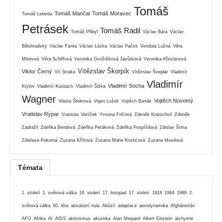
Tomáš
Tomáš Mančal
Tomáš Moravec
Tomáš Lebeda
Petrásek
Tomáš Radil
Tomáš Přibyl
Václav Bára
Václav
Bělohradský
Václav Fanta
Václav Láska
Václav Pačes
Vendula Lužná
Věra
Milotová
Věra Schiffová
Veronika Gvoždíková Javůrková
Veronika Křesťanová
Vítězslav Škorpík
Viktor Černý
Vít Straka
Vítězslav Švejdar
Vladimír
Vladimír
Vladimír Socha
Krylov
Vladimír Kusbach
Vladimír Šiška
Wagner
Vojtěch Novotný
Vlasta Štekrová
Vojen Ložek
Vojtěch Barták
Vratislav Rýpar
Vratislav Vaníček
Yvonna Fričová
Zdeněk Kratochvíl
Zdeněk
Zadražil
Zdeňka Bendová
Zdeňka Petáková
Zdeňka Pospíšilová
Zdislav Šíma
Zdislava Pokorná
Zuzana Kříhová
Zuzana Marie Kostićová
Zuzana Musilová
Témata
1. století
1. světová válka
16. století
17. listopad
17. století
1918
1984
1989
2.
světová válka
60. léta
absolutní nula
Abúsír
adaptace
aerodynamika
Afghánistán
AFO
Afrika
AI
AIDS
aktivismus
akustika
Alan Shepard
Albert Einstein
alchymie