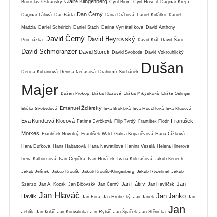
Claire Klingenberg
Bronislav Ostřanský
Cyril Brom
Cyril Hoschl
Dagmar Krejčí
Dan Černý
Dagmar Lálová
Dan Bárta
Dana Drábová
Daniel Koťátko
Daniel
Madzia
Daniel Scheirich
Daniel Stach
Darina Vymětalíková
David Anthony
David Černý
David Heyrovský
Procházka
David Král
David Šanc
David Schmoranzer
David Storch
David Svoboda
David Vokrouhlický
Dušan
Denisa Kubániová
Denisa Nečasová
Drahomír Suchánek
Majer
Dušan Prokop
Eliška Klozová
Eliška Mikysková
Eliška Selinger
Emanuel Žďárský
Eliška Svobodová
Eva Broklová
Eva Höschlová
Eva Klusová
Eva Kundtová Klocová
František
Fatima Cvrčková
Filip Tvrdý
František Flodr
Morkes
František Novotný
František Wald
Galina Kopaněvová
Hana Čížková
Hana Dufková
Hana Habartová
Hana Navrátilová
Hanina Veselá
Helena Illnerová
Irena Kalhousová
Ivan Čepička
Ivan Horáček
Ivana Kolmašová
Jakub Benech
Jakub Jelínek
Jakub Kroulík
Jakub Kroulík-Klingenberg
Jakub Rozehnal
Jakub
Jan Fábry
Jan
Szánzo
Jan A. Kozák
Jan Bičovský
Jan Černý
Jan Havlíček
Jan Hlaváč
Jan Janko
Havlík
Jan Hora
Jan Hrubecký
Jan Janek
Jan
Jan
Jehlík
Jan Kolář
Jan Konvalinka
Jan Rybář
Jan Špaček
Jan Stěnička