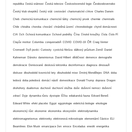
Československo
republika
česká státnost
Česká televize
Československé legie
Český klub skeptiků
český stát
cestování
charismatické církve
Charles Darwin
chemie
Cheb
chemická komunikace
chemické látky
chemický prvek
chemtrails
Chile
chiralita
choroba
chování
chráněná území
chronobiologie
chytré domácnosti
CIA
čich
čichová komunikace
čichové podněty
Čína
čínské kroužky
čísla
číslo Pí
ČR
Clayův institut
Columbia
conquistadoři
COVID
COVID-19
Craig Venter
Cromwell
čtyři jezdci
Curiosity
cystická fibróza
dálkový průzkum Země
Daniel
Kahneman
Dánsko
darwinismus
David Hilbert
dědičnost
demence
demografie
demokracie
Denisované
desková tektonika
dezinformace
diagnoza
dinosauři
diskuse
dlouhodobé kosmické lety
dlouhodobé mise
Dmitrij Mendělejev
DNA
doba
ledová
doba poledová
domácí násilí
domestikace
Donald Trump
doprava
Dragon
druhohory
dualismus
duchové
duchovní služba
duše
duševní nemoci
duševní
zdraví
Dyje
dynamika růstu
dystopie
Éčka
ediakarská fauna
Edvard Beneš
ekologie
Edward White
efekt placebo
Egypt
egyptologie
eidetická biologie
ekonomický růst
ekonomie
ekonomika
ekosystém
elektrodynamika
elektromagnetismus
elektronky
elektronová mikroskopie
elementární částice
ELI
Beamlines
Elon Musk
emancipace žen
emoce
Enceladus
eneolit
energetika