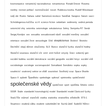
kosmonautice
romantický nacionalismus
romantismus
Ronald Drever
Rosetta
rostliny
rovnost pohlaví
rozmnožování
rozum
Rubikova kostka
Rudolf Mössbauer
rudý obr
Rusko
Sahara
sahel
Sametová revoluce
Sandžak
Sarajevo
Saturn
savci
Schrödingerova kočička
sci-fi
science fiction
sebeklam
sedimenty
sedmá perioda
seismické vlny
seismika
seismologie
sekularismus
šelmy
Semjorka R7
Senát
Sergej Koroljov
sex
sexualita
sexualizované násilí
sexuální menšiny
sexuální
skepticismus
sexuologie
orientace
sexuální život
šíité
školství
Skotsko
šlechtění
slepý démon
sloučeniny
SLS
Slunce
sluneční fyzika
sluneční hodiny
Sluneční soustava
sluneční vítr
smrt
smrt hvězd
smysly
šneci
sobecký gen
sociální bublina
sociální demokracie
sociální geografie
sociální hmyz
sociální sítě
sociobiologie
sociologie
sociomapování
Somaliland
Somálsko
sopka
sopky
soudnictví
soukromý sektor ve vědě
souvislost
Sovětský svaz
Space Shuttle
Space X
spánek
Španělsko
speleologie
spiknutí
spintronika
společenské
společenské vědy
společnost
sport
spotřeba
Srbsko
srdce
SSSR
Stalin
standardní kosmologický model
Standardní model částicové fyziky
Stará říše
stárnutí
staročeši
statika
statistika
stratosféra
středověk
STS-1
Stuartovci
studená válka
studenti
suborbitální let
Suchá údolí
Sudetští Němci