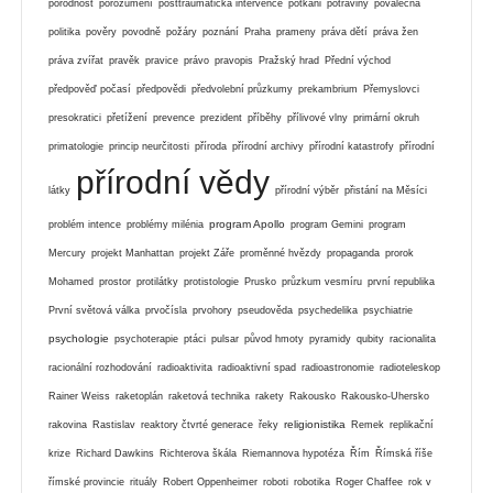
porodnost
porozumění
posttraumatická intervence
potkani
potraviny
poválečná
politika
pověry
povodně
požáry
poznání
Praha
prameny
práva dětí
práva žen
práva zvířat
pravěk
pravice
právo
pravopis
Pražský hrad
Přední východ
předpověď počasí
předpovědi
předvolební průzkumy
prekambrium
Přemyslovci
presokratici
přetížení
prevence
prezident
příběhy
přílivové vlny
primární okruh
primatologie
princip neurčitosti
příroda
přírodní archivy
přírodní katastrofy
přírodní
přírodní vědy
látky
přírodní výběr
přistání na Měsíci
program Apollo
problém intence
problémy milénia
program Gemini
program
Mercury
projekt Manhattan
projekt Záře
proměnné hvězdy
propaganda
prorok
Mohamed
prostor
protilátky
protistologie
Prusko
průzkum vesmíru
první republika
První světová válka
prvočísla
prvohory
pseudověda
psychedelika
psychiatrie
psychologie
psychoterapie
ptáci
pulsar
původ hmoty
pyramidy
qubity
racionalita
racionální rozhodování
radioaktivita
radioaktivní spad
radioastronomie
radioteleskop
Rainer Weiss
raketoplán
raketová technika
rakety
Rakousko
Rakousko-Uhersko
religionistika
rakovina
Rastislav
reaktory čtvrté generace
řeky
Remek
replikační
krize
Richard Dawkins
Richterova škála
Riemannova hypotéza
Řím
Římská říše
římské provincie
rituály
Robert Oppenheimer
roboti
robotika
Roger Chaffee
rok v