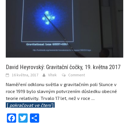
David Heyrovský: Gravitační čočky, 19. května 2017
16 května, 2017
Vítek
Comment
Naměření odklonu světla v gravitačním poli Slunce v
roce 1919 bylo slavným potvrzením důsledku obecné
teorie relativity. Trvalo 17 let, než v roce
...
[
pokračovat ve čtení
]
Facebook
Twitter
Share