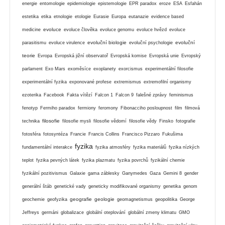
energie
entomologie
epidemiologie
epistemologie
EPR paradox
eroze
ESA
Esfahán
estetika
etika
etnologie
etologie
Eurasie
Europa
eutanazie
evidence based
evoluce
medicine
evoluce člověka
evoluce genomu
evoluce hvězd
evoluce
evoluční biologie
evoluční
parasitismu
evoluce virulence
evoluční psychologie
teorie
Evropa
Evropská jižní observatoř
Evropská komise
Evropská unie
Evropský
parlament
Exo Mars
exoměsíce
exoplanety
exorcismus
experimentální filosofie
experimentální fyzika
exponované profese
extremismus
extremofilní organismy
ezoterika
Facebook
Fakta vítězí
Falcon 1
Falcon 9
falešné zprávy
feminismus
fenotyp
Fermiho paradox
fermiony
feromony
Fibonacciho posloupnost
film
filmová
filosofie
technika
filosofie mysli
filosofie vědomí
filosofie vědy
Finsko
fotografie
fotosféra
fotosyntéza
Francie
Francis Collins
Francisco Pizzaro
Fukušima
fyzika
fundamentální interakce
fyzika atmosféry
fyzika materiálů
fyzika nízkých
teplot
fyzika pevných látek
fyzika plazmatu
fyzika povrchů
fyzikální chemie
fyzikální pozitivismus
Galaxie
gama záblesky
Ganymedes
Gaza
Gemini 8
gender
generální štáb
genetické vady
geneticky modifikované organismy
genetika
genom
geografie
geologie
geochemie
geofyzika
geomagnetismus
geopolitika
George
Jeffreys
germáni
globalizace
globální oteplování
globální zmeny klimatu
GMO