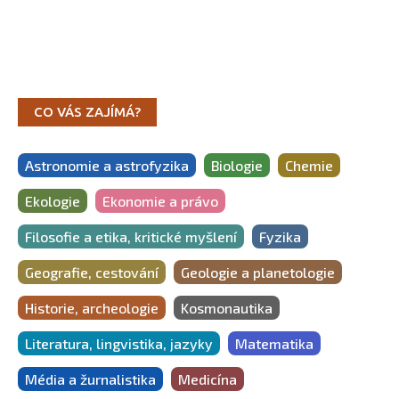
CO VÁS ZAJÍMÁ?
Astronomie a astrofyzika
Biologie
Chemie
Ekologie
Ekonomie a právo
Filosofie a etika, kritické myšlení
Fyzika
Geografie, cestování
Geologie a planetologie
Historie, archeologie
Kosmonautika
Literatura, lingvistika, jazyky
Matematika
Média a žurnalistika
Medicína