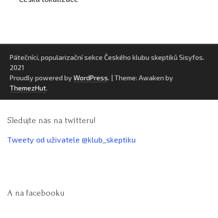
Pátečníci, popularizační sekce Českého klubu skeptiků Sisyfos.
2021
Proudly powered by
WordPress
.
|
Theme: Awaken by
ThemezHut
.
Sledujte nás na twitteru!
Tweety od uživatele @klub_skeptiku
A na facebooku