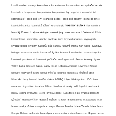
konspirační teorie
kombinatorika
komety
komunikace
komunismus
konce světa
konstrukce
kooperace
kooperativita
kooperativní hry
kopytníci
kosmická loď
kosmická síť
kosmické lety
kosmické počasí
kosmické pohony
kosmické smetí
kosmonautika
kosmologie
kosmické stanice
kosmické záření
Kosntantin a
Metoděj
Kosovo
krajinná ekologie
krasové jevy
kreacionismus
křesťanství
Křída
kritické myšlení
kriminalistika
kriminalita
krize
kryovulkanismus
kryptografie
kryptozoologie
krystaly
Kuiperův pás
kultura
kulturní krajina
Kurt Gödel
kvantová
kvantová fyzika
biologie
kvantová chemie
kvantová mechanika
kvantová optika
kvantová provázanost
kvantové počítače
kvark-gluonové plazma
kvasary
Kyros
Veliký
Lajka
laserová fyzika
lasery
láska
Latinská Amerika
Lawrence Krauss
ledovce
ledovcová jezera
ledové měsíce
legenda
legislativa
lékařská etika
lékařství
lesy
letectví
letniční církve
LGBTQ
Libye
lidská práva
LIGO
limes
romanum
lingvistika
literatura
lithium
litosferické desky
lodě
logické uvažování
logika
lokální invariance
loterie
lovci a sběrači
Ludolfovo číslo
lymská borelióza
lyžování
Machovo číslo
magické myšlení
Magion
magnetismus
malakologie
Mali
Mars
Malostranský hřbitov
manipulace
mapa
Marcus Aurelius
Marie Terezie
Mars
matematika
Sample Return
matematická analýza
materiálová věda
Mayové
média