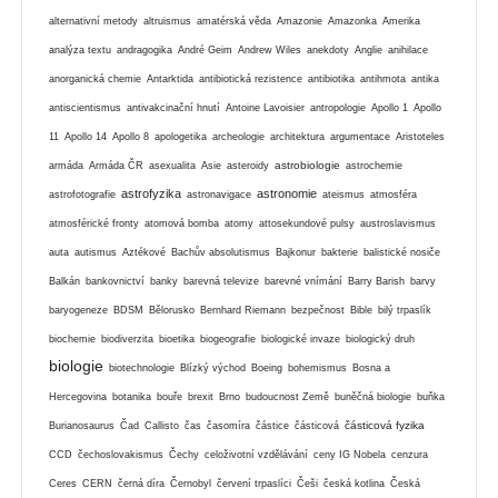
alternativní metody
altruismus
amatérská věda
Amazonie
Amazonka
Amerika
analýza textu
andragogika
André Geim
Andrew Wiles
anekdoty
Anglie
anihilace
anorganická chemie
Antarktida
antibiotická rezistence
antibiotika
antihmota
antika
antiscientismus
antivakcinační hnutí
Antoine Lavoisier
antropologie
Apollo 1
Apollo
11
Apollo 14
Apollo 8
apologetika
archeologie
architektura
argumentace
Aristoteles
astrobiologie
armáda
Armáda ČR
asexualita
Asie
asteroidy
astrochemie
astrofyzika
astronomie
astrofotografie
astronavigace
ateismus
atmosféra
atmosférické fronty
atomová bomba
atomy
attosekundové pulsy
austroslavismus
auta
autismus
Aztékové
Bachův absolutismus
Bajkonur
bakterie
balistické nosiče
Balkán
bankovnictví
banky
barevná televize
barevné vnímání
Barry Barish
barvy
baryogeneze
BDSM
Bělorusko
Bernhard Riemann
bezpečnost
Bible
bilý trpaslík
biochemie
biodiverzita
bioetika
biogeografie
biologické invaze
biologický druh
biologie
biotechnologie
Blízký východ
Boeing
bohemismus
Bosna a
Hercegovina
botanika
bouře
brexit
Brno
budoucnost Země
buněčná biologie
buňka
částicová fyzika
Burianosaurus
Čad
Callisto
čas
časomíra
částice
částicová
CCD
čechoslovakismus
Čechy
celoživotní vzdělávání
ceny IG Nobela
cenzura
Ceres
CERN
černá díra
Černobyl
červení trpaslíci
Češi
česká kotlina
Česká