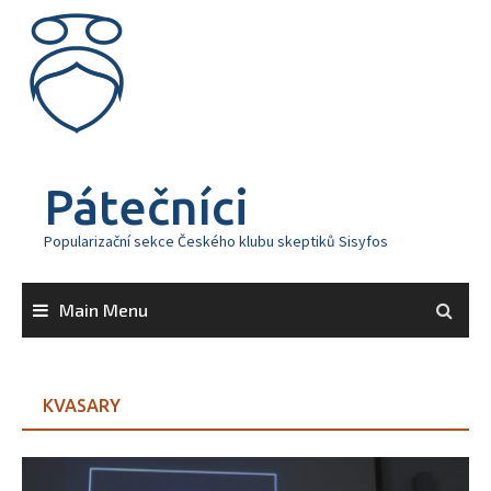
Skip
to
content
Pátečníci
Popularizační sekce Českého klubu skeptiků Sisyfos
Main Menu
KVASARY