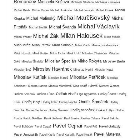
Romancov
Michaela Košová
Michaela Studená
Michaela Zemková
Michal
Michal Belda
Michal Bursa
Michal Hoskovec
Michal Jeníček
Michal Křížek
Michal Marčišovský
Michal Malinský
Michal
Křupka
Michal Václavík
Pitoňák
Michal Švanda
Michal Stehlík
Milan Halousek
Michal Žák
Michal Walter
Milan Mihola
Milan Mráz
Milan Petrák
Milan Sobotka
Milan Vlach
Milena Josefovičová
Miloš Husník
Miloš Rotter
Miloš Tichý
Miloš Uhlíř
Miloslav Chytráček
Miloslav
Miloslav Špecián
Mirko Rokyta
Miroslav Bárta
Jirků
Miloslav Šindelář
Miroslav Havránek
Miroslav Brož
Miroslav Horký
Miroslav Kutal
Miroslav Kutílek
Miroslav Petříček
Miroslav Mareš
Miroslav
Scheinost
Monika Barton
Monika Mareková
Nina Andrš Fárová
Norbert Werner
Oldřich Vinař
Oldřich Semerák
Oldřich Tůma
Olga Ryparová
Ondřej Čadek
Ondřej
Ondřej Šamárek
Ondřej Holý
Fišer
Ondřej Kolář
Ondřej Pejcha
Ondřej
Ondřej Vencálek
Santolík
Ondřej Sedláček
Ondřej Šrámek
Otakar Foltýn
Otakar
Funda
Patrik Doldžev
Patrik Kořenář
Paul Ermite
Paulína Tabery
Pavel Bakule
Pavel Cejnar
Pavel Gabzdyl
Pavel Boháček
Pavel Cagaš
Pavel Frič
Pavel Materna
Pavel Jungwirth
Pavel Kasík
Pavel Kosatík
Pavel Kozák