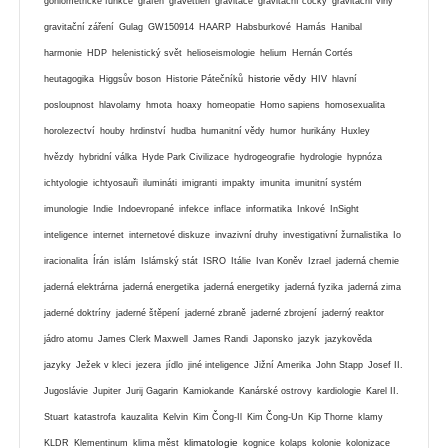
goniometrické funkce
grafen
gravettien
gravitace
gravitační čočky
gravitační vlny
gravitační záření
Gulag
GW150914
HAARP
Habsburkové
Hamás
Hanibal
harmonie
HDP
helenistický svět
helioseismologie
helium
Hernán Cortés
historie vědy
heutagogika
Higgsův boson
Historie Pátečníků
HIV
hlavní
posloupnost
hlavolamy
hmota
hoaxy
homeopatie
Homo sapiens
homosexualita
horolezectví
houby
hrdinství
hudba
humanitní vědy
humor
hurikány
Huxley
hvězdy
hybridní válka
Hyde Park Civilizace
hydrogeografie
hydrologie
hypnóza
ichtyologie
ichtyosauři
ilumináti
imigranti
impakty
imunita
imunitní systém
imunologie
Indie
Indoevropané
infekce
inflace
informatika
Inkové
InSight
inteligence
internet
internetové diskuze
invazivní druhy
investigativní žurnalistika
Io
iracionalita
Írán
islám
Islámský stát
ISRO
Itálie
Ivan Koněv
Izrael
jaderná chemie
jaderná elektrárna
jaderná energetika
jaderná energetiky
jaderná fyzika
jaderná zima
jaderné doktríny
jaderné štěpení
jaderné zbraně
jaderné zbrojení
jaderný reaktor
jádro atomu
James Clerk Maxwell
James Randi
Japonsko
jazyk
jazykověda
jazyky
Ježek v kleci
jezera
jídlo
jiné inteligence
Jižní Amerika
John Stapp
Josef II.
Jugoslávie
Jupiter
Jurij Gagarin
Kamiokande
Kanárské ostrovy
kardiologie
Karel II.
Stuart
katastrofa
kauzalita
Kelvin
Kim Čong-Il
Kim Čong-Un
Kip Thorne
klamy
klimatologie
KLDR
Klementinum
klima měst
kognice
kolaps
kolonie
kolonizace