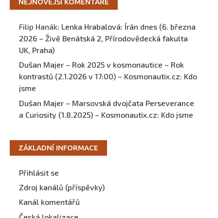
NEJNOVĚJŠÍ KOMENTÁŘE
Filip Hanák
:
Lenka Hrabalová: Írán dnes (6. března
2026 – Živě Benátská 2, Přírodovědecká fakulta
UK, Praha)
Dušan Majer – Rok 2025 v kosmonautice – Rok
kontrastů (2.1.2026 v 17:00) – Kosmonautix.cz
:
Kdo
jsme
Dušan Majer – Marsovská dvojčata Perseverance
a Curiosity (1.8.2025) – Kosmonautix.cz
:
Kdo jsme
ZÁKLADNÍ INFORMACE
Přihlásit se
Zdroj kanálů (příspěvky)
Kanál komentářů
Česká lokalizace