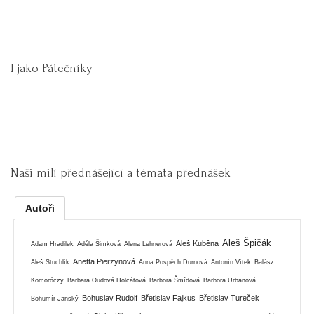
I jako Pátečníky
Naši milí přednášející a témata přednášek
Autoři
Aleš Špičák
Aleš Kuběna
Adam Hradilek
Adéla Šimková
Alena Lehnerová
Anetta Pierzynová
Aleš Stuchlík
Anna Pospěch Durnová
Antonín Vítek
Balász
Komoróczy
Barbara Oudová Holcátová
Barbora Šmídová
Barbora Urbanová
Bohuslav Rudolf
Břetislav Fajkus
Břetislav Tureček
Bohumír Janský