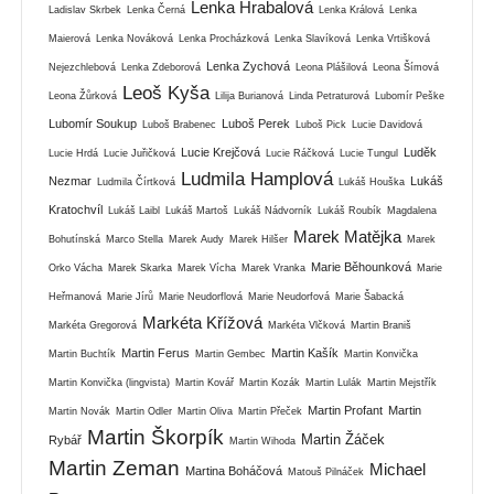
Lenka Hrabalová
Ladislav Skrbek
Lenka Černá
Lenka Králová
Lenka
Maierová
Lenka Nováková
Lenka Procházková
Lenka Slavíková
Lenka Vrtišková
Lenka Zychová
Nejezchlebová
Lenka Zdeborová
Leona Plášilová
Leona Šímová
Leoš Kyša
Leona Žůrková
Lilija Burianová
Linda Petraturová
Lubomír Peške
Lubomír Soukup
Luboš Perek
Luboš Brabenec
Luboš Pick
Lucie Davidová
Lucie Krejčová
Luděk
Lucie Hrdá
Lucie Juřičková
Lucie Ráčková
Lucie Tungul
Ludmila Hamplová
Nezmar
Lukáš
Ludmila Čírtková
Lukáš Houška
Kratochvíl
Lukáš Laibl
Lukáš Martoš
Lukáš Nádvorník
Lukáš Roubík
Magdalena
Marek Matějka
Bohutínská
Marco Stella
Marek Audy
Marek Hilšer
Marek
Marie Běhounková
Orko Vácha
Marek Skarka
Marek Vícha
Marek Vranka
Marie
Heřmanová
Marie Jírů
Marie Neudorflová
Marie Neudorfová
Marie Šabacká
Markéta Křížová
Markéta Gregorová
Markéta Vlčková
Martin Braniš
Martin Ferus
Martin Kašík
Martin Buchtík
Martin Gembec
Martin Konvička
Martin Konvička (lingvista)
Martin Kovář
Martin Kozák
Martin Lulák
Martin Mejstřík
Martin Profant
Martin
Martin Novák
Martin Odler
Martin Oliva
Martin Přeček
Martin Škorpík
Martin Žáček
Rybář
Martin Wihoda
Martin Zeman
Michael
Martina Boháčová
Matouš Pilnáček