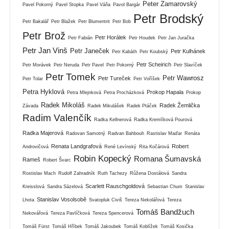
Peter Zamarovský
Pavel Pokorný
Pavel Stopka
Pavel Váňa
Pavol Bargár
Petr Brodský
Petr Bakalář
Petr Blažek
Petr Blumentrit
Petr Bob
Petr Brož
Petr Horálek
Petr Fabián
Petr Houdek
Petr Jan Juračka
Petr Jan Vinš
Petr Janeček
Petr Kulhánek
Petr Kabáth
Petr Koubský
Petr Scheirich
Petr Morávek
Petr Neruda
Petr Pavel
Petr Pokorný
Petr Slavíček
Petr Tomek
Petr Wawrosz
Petr Tureček
Petr Tolar
Petr Voříšek
Petra Hyklová
Prokop Hapala
Petra Mlejnková
Petra Procházková
Prokop
Radek Mikoláš
Radek Žemlička
Závada
Radek Mikulášek
Radek Ptáček
Radim Valenčík
Radka Kellnerová
Radka Kremlíková Pourová
Radka Majerová
Radovan Samotný
Radvan Bahbouh
Rastislav Maďar
Renáta
Renata Landgrafová
Robert
Androvičová
René Levínský
Rita Kočárová
Robin Kopecký
Romana Šumavská
Rameš
Robert Švarc
Rostislav Mach
Rudolf Zahradník
Ruth Tachezy
Růžena Dostálová
Sandra
Scarlett Rauschgoldová
Kreisslová
Sandra Sázelová
Sebastian Chum
Stanislav
Stanislav Vosolsobě
Lhota
Svatopluk Civiš
Tereza Nekolářová
Tereza
Tomáš Bandžuch
Nekovářová
Tereza Pavlíčková
Tereza Spencerová
Tomáš Fürst
Tomáš Hříbek
Tomáš Jakoubek
Tomáš Koblížek
Tomáš Kosička