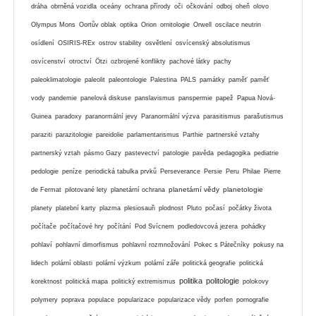
dráha
obrněná vozidla
oceány
ochrana přírody
oči
očkování
odboj
oheň
olovo
Olympus Mons
Oortův oblak
optika
Orion
ornitologie
Orwell
oscilace neutrin
osídlení
OSIRIS-REx
ostrov stability
osvětlení
osvícenský absolutismus
osvícenství
otroctví
Ötzi
ozbrojené konflikty
pachové látky
pachy
paleoklimatologie
paleolit
paleontologie
Palestina
PALS
památky
paměť
paměť
vody
pandemie
panelová diskuse
panslavismus
panspermie
papež
Papua Nová-
Guinea
paradoxy
paranormální jevy
Paranormální výzva
parasitismus
parašutismus
paraziti
parazitologie
pareidolie
parlamentarismus
Parthie
partnerské vztahy
partnerský vztah
pásmo Gazy
pastevectví
patologie
pavěda
pedagogika
pediatrie
pedologie
peníze
periodická tabulka prvků
Perseverance
Persie
Peru
Philae
Pierre
planetární vědy
planetologie
de Fermat
pilotované lety
planetární ochrana
planety
platební karty
plazma
plesiosauři
plodnost
Pluto
počasí
počátky života
počítače
počítačové hry
počítání
Pod Svícnem
podledovcová jezera
pohádky
pohlaví
pohlavní dimorfismus
pohlavní rozmnožování
Pokec s Pátečníky
pokusy na
lidech
polární oblasti
polární výzkum
polární záře
politická geografie
politická
politika
politologie
korektnost
politická mapa
politický extremismus
polokovy
polymery
poprava
populace
popularizace
popularizace vědy
porfen
pornografie