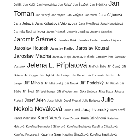
Jan
Jehlík
Jan Kolář
Jan Konvalinka
Jan Rybář
Jan Špaček
Jan Stěnička
Toman
Jana Cíglerová
Jan Veselý
Jan Vojtko
Jan Votýpka
Jan Wintr
Jana Jebavá
Jana Kalbáčová Vejpravová
Jana Mynářová
Jana Nenadalová
Jarmila Bednaříková
Jaromír Beneš
Jaromír Jedlička
Jaromír Kopeček
Jaromír Šrámek
Jaroslav Bílek
Jaroslav Fanta
Jaroslav Flejberk
Jaroslav Houdek
Jaroslav Kousal
Jaroslav Kadlec
Jaroslav Mácha
Jaroslav Nejdl
Jaroslav Nešetřil
Jaroslav Petr
Jaroslav
Jelena L. Příplatová
Vostatek
Jindřich Šídlo
Jiří Černý
Jiří
Dolejší
Jiří Grygar
Jiří Hejkrlík
Jiří Hořejší
Jiří Kacetl
Jiří Kocourek
Jiří Kříž
Jiří
Jiří Mihola
Jiří Podolský
Langer
Jiří Mikšovský
Jiří Novák
Jiří Přibáň
Jiří
Sádlo
Jiří Štegl
Jiří Weinberger
Jiří Wiedermann
Jitka Lindová
Jitka Slabá
Johana
Julie
Josef Jelen
Fialová
Josef Michl
Josef Moural
Julie Beritová
Nekola Nováková
Juraj Hvorecký
Julius Lukeš
Karel Kovář
Karel Vereš
Karel Malinský
Karla Štěpánová
Karel Zvoník
Katarína
Holcová
Kateřina Bernardová Sýkorová
Kateřina Buchtová
Kateřina Chládková
Kateřina Sam
Kateřina Potyszová
Kateřina Šimáčková
Kateřina Smejkalová