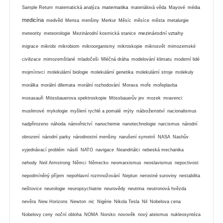
matematika
Sample Return
matematická analýza
materiálová věda
Mayové
média
medicína
medvěd
Mensa
menšiny
Merkur
Měsíc
měsíce
města
metalurgie
mezinárodní vztahy
meteority
meteorologie
Mezinárodní kosmická stanice
migrace
mikrobi
mikrobiom
mikroorganismy
mikroskopie
mikrosvět
mimozemské
civilizace
mimozemšťané
mladočeši
Mléčná dráha
modelování klimatu
moderní lidé
mojmírovci
molekulární biologie
molekulární genetika
molekulární stroje
molekuly
morálka
morální dilemata
morální rozhodování
Morava
moře
mořeplavba
mosasauři
Mössbauerova spektroskopie
Mössbauerův jev
mozek
mravenci
náboženství
muslimové
mykologie
myšlení rychlé a pomalé
mýty
nacionalismus
nadpřirozeno
náhoda
námořnictví
nanochemie
nanotechnologie
narcismus
národní
obrození
národní parky
národnostní menšiny
narušení symetrií
NASA
Nashův
vyjednávací problém
násilí
NATO
navigace
Neandrtálci
nebeská mechanika
nehody
Neil Armstrong
Němci
Německo
neomarxismus
neoslavismus
nepoctivost
nepodmíněný příjem
nepohlavní rozmnožování
Neptun
nerostné suroviny
nestabilita
neštovice
neurologie
neuropsychiatrie
neurovědy
neutrina
neutronová hvězda
nevěra
New Horizons
Newton
nic
Nigérie
Nikola Tesla
Nil
Nobelova cena
Nobelovy ceny
noční obloha
NOMA
Norsko
novověk
nový ateismus
nukleosyntéza