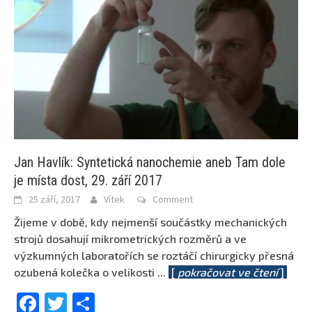
Jan Havlík: Syntetická nanochemie aneb Tam dole
je místa dost, 29. září 2017
25 září, 2017
Vítek
Comment
Žijeme v době, kdy nejmenší součástky mechanických
strojů dosahují mikrometrických rozměrů a ve
výzkumných laboratořích se roztáčí chirurgicky přesná
ozubená kolečka o velikosti
...
[
pokračovat ve čtení
]
Facebook
Twitter
Share