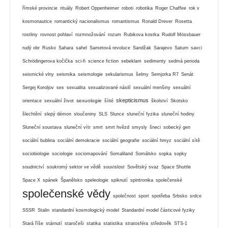
římské provincie
rituály
Robert Oppenheimer
roboti
robotika
Roger Chaffee
rok v
kosmonautice
romantický nacionalismus
romantismus
Ronald Drever
Rosetta
rostliny
rovnost pohlaví
rozmnožování
rozum
Rubikova kostka
Rudolf Mössbauer
rudý obr
Rusko
Sahara
sahel
Sametová revoluce
Sandžak
Sarajevo
Saturn
savci
Schrödingerova kočička
sci-fi
science fiction
sebeklam
sedimenty
sedmá perioda
seismické vlny
seismika
seismologie
sekularismus
šelmy
Semjorka R7
Senát
Sergej Koroljov
sex
sexualita
sexualizované násilí
sexuální menšiny
sexuální
skepticismus
sexuologie
orientace
sexuální život
šíité
školství
Skotsko
šlechtění
slepý démon
sloučeniny
SLS
Slunce
sluneční fyzika
sluneční hodiny
Sluneční soustava
sluneční vítr
smrt
smrt hvězd
smysly
šneci
sobecký gen
sociální bublina
sociální demokracie
sociální geografie
sociální hmyz
sociální sítě
sociobiologie
sociologie
sociomapování
Somaliland
Somálsko
sopka
sopky
soudnictví
soukromý sektor ve vědě
souvislost
Sovětský svaz
Space Shuttle
Space X
spánek
Španělsko
speleologie
spiknutí
spintronika
společenské
společenské vědy
společnost
sport
spotřeba
Srbsko
srdce
SSSR
Stalin
standardní kosmologický model
Standardní model částicové fyziky
Stará říše
stárnutí
staročeši
statika
statistika
stratosféra
středověk
STS-1