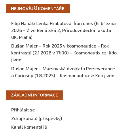
NEJNOVĚJŠÍ KOMENTÁŘE
Filip Hanák
:
Lenka Hrabalová: Írán dnes (6. března
2026 – Živě Benátská 2, Přírodovědecká fakulta
UK, Praha)
Dušan Majer – Rok 2025 v kosmonautice – Rok
kontrastů (2.1.2026 v 17:00) – Kosmonautix.cz
:
Kdo
jsme
Dušan Majer – Marsovská dvojčata Perseverance
a Curiosity (1.8.2025) – Kosmonautix.cz
:
Kdo jsme
ZÁKLADNÍ INFORMACE
Přihlásit se
Zdroj kanálů (příspěvky)
Kanál komentářů