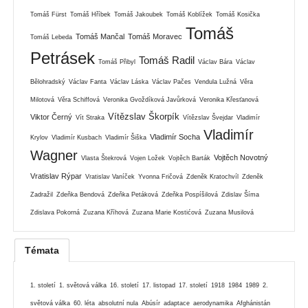
Tomáš Fürst
Tomáš Hříbek
Tomáš Jakoubek
Tomáš Koblížek
Tomáš Kosička
Tomáš
Tomáš Mančal
Tomáš Moravec
Tomáš Lebeda
Petrásek
Tomáš Radil
Tomáš Přibyl
Václav Bára
Václav
Bělohradský
Václav Fanta
Václav Láska
Václav Pačes
Vendula Lužná
Věra
Milotová
Věra Schiffová
Veronika Gvoždíková Javůrková
Veronika Křesťanová
Vítězslav Škorpík
Viktor Černý
Vít Straka
Vítězslav Švejdar
Vladimír
Vladimír
Vladimír Socha
Krylov
Vladimír Kusbach
Vladimír Šiška
Wagner
Vojtěch Novotný
Vlasta Štekrová
Vojen Ložek
Vojtěch Barták
Vratislav Rýpar
Vratislav Vaníček
Yvonna Fričová
Zdeněk Kratochvíl
Zdeněk
Zadražil
Zdeňka Bendová
Zdeňka Petáková
Zdeňka Pospíšilová
Zdislav Šíma
Zdislava Pokorná
Zuzana Kříhová
Zuzana Marie Kostićová
Zuzana Musilová
Témata
1. století
1. světová válka
16. století
17. listopad
17. století
1918
1984
1989
2.
světová válka
60. léta
absolutní nula
Abúsír
adaptace
aerodynamika
Afghánistán