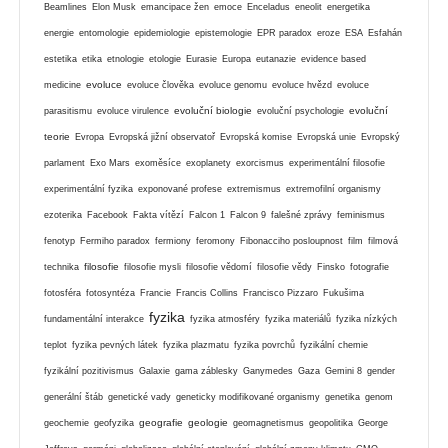
Beamlines
Elon Musk
emancipace žen
emoce
Enceladus
eneolit
energetika
energie
entomologie
epidemiologie
epistemologie
EPR paradox
eroze
ESA
Esfahán
estetika
etika
etnologie
etologie
Eurasie
Europa
eutanazie
evidence based
evoluce
medicine
evoluce člověka
evoluce genomu
evoluce hvězd
evoluce
evoluční biologie
evoluční
parasitismu
evoluce virulence
evoluční psychologie
teorie
Evropa
Evropská jižní observatoř
Evropská komise
Evropská unie
Evropský
parlament
Exo Mars
exoměsíce
exoplanety
exorcismus
experimentální filosofie
experimentální fyzika
exponované profese
extremismus
extremofilní organismy
ezoterika
Facebook
Fakta vítězí
Falcon 1
Falcon 9
falešné zprávy
feminismus
fenotyp
Fermiho paradox
fermiony
feromony
Fibonacciho posloupnost
film
filmová
filosofie
technika
filosofie mysli
filosofie vědomí
filosofie vědy
Finsko
fotografie
fotosféra
fotosyntéza
Francie
Francis Collins
Francisco Pizzaro
Fukušima
fyzika
fundamentální interakce
fyzika atmosféry
fyzika materiálů
fyzika nízkých
teplot
fyzika pevných látek
fyzika plazmatu
fyzika povrchů
fyzikální chemie
fyzikální pozitivismus
Galaxie
gama záblesky
Ganymedes
Gaza
Gemini 8
gender
generální štáb
genetické vady
geneticky modifikované organismy
genetika
genom
geografie
geologie
geochemie
geofyzika
geomagnetismus
geopolitika
George