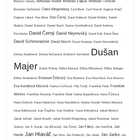
Bohuslav Rudolf
Břetislav Fajkus
Břetislav Tureček
Bohumír Janský
Claire Klingenberg
Bronislav Ostřanský
Cyril Brom
Cyril Hoschl
Dagmar Krejčí
Dan Černý
Dagmar Lálová
Dan Bárta
Dana Drábová
Daniel Koťátko
Daniel
Madzia
Daniel Scheirich
Daniel Stach
Darina Vymětalíková
David Anthony
David Černý
David Heyrovský
Procházka
David Král
David Šanc
David Schmoranzer
David Storch
David Svoboda
David Vokrouhlický
Dušan
Denisa Kubániová
Denisa Nečasová
Drahomír Suchánek
Majer
Dušan Prokop
Eliška Klozová
Eliška Mikysková
Eliška Selinger
Emanuel Žďárský
Eliška Svobodová
Eva Broklová
Eva Höschlová
Eva Klusová
Eva Kundtová Klocová
František
Fatima Cvrčková
Filip Tvrdý
František Flodr
Morkes
František Novotný
František Wald
Galina Kopaněvová
Hana Čížková
Hana Dufková
Hana Habartová
Hana Navrátilová
Hanina Veselá
Helena Illnerová
Irena Kalhousová
Ivan Čepička
Ivan Horáček
Ivana Kolmašová
Jakub Benech
Jakub Jelínek
Jakub Kroulík
Jakub Kroulík-Klingenberg
Jakub Rozehnal
Jakub
Jan Fábry
Jan
Szánzo
Jan A. Kozák
Jan Bičovský
Jan Černý
Jan Havlíček
Jan Hlaváč
Jan Janko
Havlík
Jan Hora
Jan Hrubecký
Jan Janek
Jan