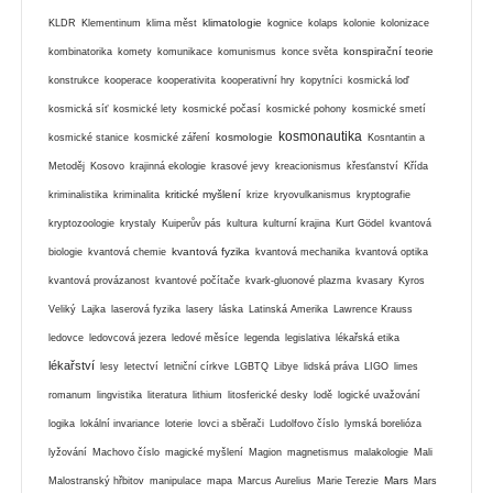
klimatologie
KLDR
Klementinum
klima měst
kognice
kolaps
kolonie
kolonizace
konspirační teorie
kombinatorika
komety
komunikace
komunismus
konce světa
konstrukce
kooperace
kooperativita
kooperativní hry
kopytníci
kosmická loď
kosmická síť
kosmické lety
kosmické počasí
kosmické pohony
kosmické smetí
kosmonautika
kosmologie
kosmické stanice
kosmické záření
Kosntantin a
Metoděj
Kosovo
krajinná ekologie
krasové jevy
kreacionismus
křesťanství
Křída
kritické myšlení
kriminalistika
kriminalita
krize
kryovulkanismus
kryptografie
kryptozoologie
krystaly
Kuiperův pás
kultura
kulturní krajina
Kurt Gödel
kvantová
kvantová fyzika
biologie
kvantová chemie
kvantová mechanika
kvantová optika
kvantová provázanost
kvantové počítače
kvark-gluonové plazma
kvasary
Kyros
Veliký
Lajka
laserová fyzika
lasery
láska
Latinská Amerika
Lawrence Krauss
ledovce
ledovcová jezera
ledové měsíce
legenda
legislativa
lékařská etika
lékařství
lesy
letectví
letniční církve
LGBTQ
Libye
lidská práva
LIGO
limes
romanum
lingvistika
literatura
lithium
litosferické desky
lodě
logické uvažování
logika
lokální invariance
loterie
lovci a sběrači
Ludolfovo číslo
lymská borelióza
lyžování
Machovo číslo
magické myšlení
Magion
magnetismus
malakologie
Mali
Mars
Malostranský hřbitov
manipulace
mapa
Marcus Aurelius
Marie Terezie
Mars