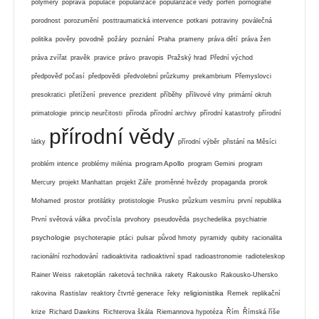
polymery
poprava
populace
popularizace
popularizace vědy
porfen
pornografie
porodnost
porozumění
posttraumatická intervence
potkani
potraviny
poválečná
politika
pověry
povodně
požáry
poznání
Praha
prameny
práva dětí
práva žen
práva zvířat
pravěk
pravice
právo
pravopis
Pražský hrad
Přední východ
předpověď počasí
předpovědi
předvolební průzkumy
prekambrium
Přemyslovci
presokratici
přetížení
prevence
prezident
příběhy
přílivové vlny
primární okruh
primatologie
princip neurčitosti
příroda
přírodní archivy
přírodní katastrofy
přírodní
přírodní vědy
látky
přírodní výběr
přistání na Měsíci
program Apollo
problém intence
problémy milénia
program Gemini
program
Mercury
projekt Manhattan
projekt Záře
proměnné hvězdy
propaganda
prorok
Mohamed
prostor
protilátky
protistologie
Prusko
průzkum vesmíru
první republika
První světová válka
prvočísla
prvohory
pseudověda
psychedelika
psychiatrie
psychologie
psychoterapie
ptáci
pulsar
původ hmoty
pyramidy
qubity
racionalita
racionální rozhodování
radioaktivita
radioaktivní spad
radioastronomie
radioteleskop
Rainer Weiss
raketoplán
raketová technika
rakety
Rakousko
Rakousko-Uhersko
religionistika
rakovina
Rastislav
reaktory čtvrté generace
řeky
Remek
replikační
krize
Richard Dawkins
Richterova škála
Riemannova hypotéza
Řím
Římská říše