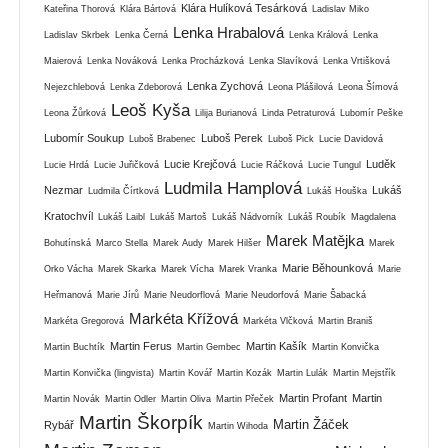
Klára Hulíková Tesárková
Kateřina Thorová
Klára Bártová
Ladislav Miko
Lenka Hrabalová
Ladislav Skrbek
Lenka Černá
Lenka Králová
Lenka
Maierová
Lenka Nováková
Lenka Procházková
Lenka Slavíková
Lenka Vrtišková
Lenka Zychová
Nejezchlebová
Lenka Zdeborová
Leona Plášilová
Leona Šímová
Leoš Kyša
Leona Žůrková
Lilija Burianová
Linda Petraturová
Lubomír Peške
Lubomír Soukup
Luboš Perek
Luboš Brabenec
Luboš Pick
Lucie Davidová
Lucie Krejčová
Luděk
Lucie Hrdá
Lucie Juřičková
Lucie Ráčková
Lucie Tungul
Ludmila Hamplová
Nezmar
Lukáš
Ludmila Čírtková
Lukáš Houška
Kratochvíl
Lukáš Laibl
Lukáš Martoš
Lukáš Nádvorník
Lukáš Roubík
Magdalena
Marek Matějka
Bohutínská
Marco Stella
Marek Audy
Marek Hilšer
Marek
Marie Běhounková
Orko Vácha
Marek Skarka
Marek Vícha
Marek Vranka
Marie
Heřmanová
Marie Jírů
Marie Neudorflová
Marie Neudorfová
Marie Šabacká
Markéta Křížová
Markéta Gregorová
Markéta Vlčková
Martin Braniš
Martin Ferus
Martin Kašík
Martin Buchtík
Martin Gembec
Martin Konvička
Martin Konvička (lingvista)
Martin Kovář
Martin Kozák
Martin Lulák
Martin Mejstřík
Martin Profant
Martin
Martin Novák
Martin Odler
Martin Oliva
Martin Přeček
Martin Škorpík
Martin Žáček
Rybář
Martin Wihoda