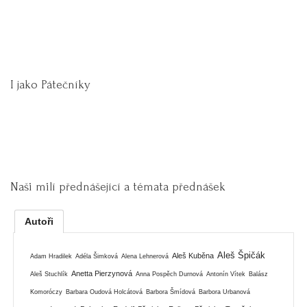
I jako Pátečníky
Naši milí přednášející a témata přednášek
Autoři
Aleš Špičák
Aleš Kuběna
Adam Hradilek
Adéla Šimková
Alena Lehnerová
Anetta Pierzynová
Aleš Stuchlík
Anna Pospěch Durnová
Antonín Vítek
Balász
Komoróczy
Barbara Oudová Holcátová
Barbora Šmídová
Barbora Urbanová