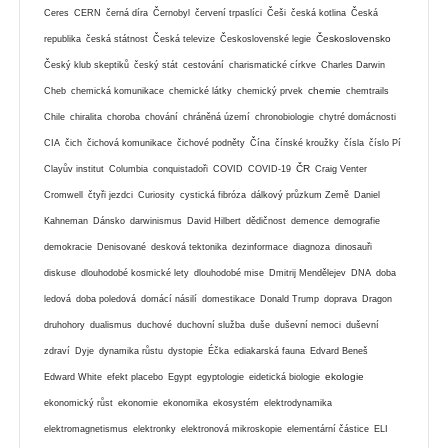
Ceres
CERN
černá díra
Černobyl
červení trpaslíci
Češi
česká kotlina
Česká
Československo
republika
česká státnost
Česká televize
Československé legie
Český klub skeptiků
český stát
cestování
charismatické církve
Charles Darwin
chemie
Cheb
chemická komunikace
chemické látky
chemický prvek
chemtrails
Chile
chiralita
choroba
chování
chráněná území
chronobiologie
chytré domácnosti
CIA
čich
čichová komunikace
čichové podněty
Čína
čínské kroužky
čísla
číslo Pí
ČR
Clayův institut
Columbia
conquistadoři
COVID
COVID-19
Craig Venter
Cromwell
čtyři jezdci
Curiosity
cystická fibróza
dálkový průzkum Země
Daniel
Kahneman
Dánsko
darwinismus
David Hilbert
dědičnost
demence
demografie
demokracie
Denisované
desková tektonika
dezinformace
diagnoza
dinosauři
diskuse
dlouhodobé kosmické lety
dlouhodobé mise
Dmitrij Mendělejev
DNA
doba
ledová
doba poledová
domácí násilí
domestikace
Donald Trump
doprava
Dragon
druhohory
dualismus
duchové
duchovní služba
duše
duševní nemoci
duševní
zdraví
Dyje
dynamika růstu
dystopie
Éčka
ediakarská fauna
Edvard Beneš
ekologie
Edward White
efekt placebo
Egypt
egyptologie
eidetická biologie
ekonomický růst
ekonomie
ekonomika
ekosystém
elektrodynamika
elektromagnetismus
elektronky
elektronová mikroskopie
elementární částice
ELI