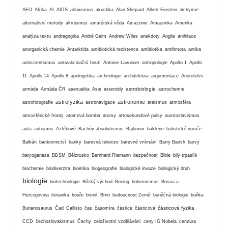
AFO
Afrika
AI
AIDS
aktivismus
akustika
Alan Shepard
Albert Einstein
alchymie
alternativní metody
altruismus
amatérská věda
Amazonie
Amazonka
Amerika
analýza textu
andragogika
André Geim
Andrew Wiles
anekdoty
Anglie
anihilace
anorganická chemie
Antarktida
antibiotická rezistence
antibiotika
antihmota
antika
antiscientismus
antivakcinační hnutí
Antoine Lavoisier
antropologie
Apollo 1
Apollo
11
Apollo 14
Apollo 8
apologetika
archeologie
architektura
argumentace
Aristoteles
astrobiologie
armáda
Armáda ČR
asexualita
Asie
asteroidy
astrochemie
astrofyzika
astronomie
astrofotografie
astronavigace
ateismus
atmosféra
atmosférické fronty
atomová bomba
atomy
attosekundové pulsy
austroslavismus
auta
autismus
Aztékové
Bachův absolutismus
Bajkonur
bakterie
balistické nosiče
Balkán
bankovnictví
banky
barevná televize
barevné vnímání
Barry Barish
barvy
baryogeneze
BDSM
Bělorusko
Bernhard Riemann
bezpečnost
Bible
bilý trpaslík
biochemie
biodiverzita
bioetika
biogeografie
biologické invaze
biologický druh
biologie
biotechnologie
Blízký východ
Boeing
bohemismus
Bosna a
Hercegovina
botanika
bouře
brexit
Brno
budoucnost Země
buněčná biologie
buňka
částicová fyzika
Burianosaurus
Čad
Callisto
čas
časomíra
částice
částicová
CCD
čechoslovakismus
Čechy
celoživotní vzdělávání
ceny IG Nobela
cenzura