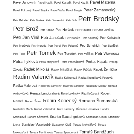
Pavel Materna
Pavel Jungwirth
Pavel Kasík
Pavel Kosatík
Pavel Kozák
Peter Zamarovský
Pavel Pokorný
Pavel Stopka
Pavel Váňa
Pavol Bargár
Petr Brodský
Petr Bakalář
Petr Blažek
Petr Blumentrit
Petr Bob
Petr Brož
Petr Horálek
Petr Fabián
Petr Houdek
Petr Jan Juračka
Petr Jan Vinš
Petr Janeček
Petr Kulhánek
Petr Kabáth
Petr Koubský
Petr Scheirich
Petr Morávek
Petr Neruda
Petr Pavel
Petr Pokorný
Petr Slavíček
Petr Tomek
Petr Wawrosz
Petr Tureček
Petr Tolar
Petr Voříšek
Petra Hyklová
Prokop Hapala
Petra Mlejnková
Petra Procházková
Prokop
Radek Mikoláš
Radek Žemlička
Závada
Radek Mikulášek
Radek Ptáček
Radim Valenčík
Radka Kellnerová
Radka Kremlíková Pourová
Radka Majerová
Radovan Samotný
Radvan Bahbouh
Rastislav Maďar
Renáta
Renata Landgrafová
Robert
Androvičová
René Levínský
Rita Kočárová
Robin Kopecký
Romana Šumavská
Rameš
Robert Švarc
Rostislav Mach
Rudolf Zahradník
Ruth Tachezy
Růžena Dostálová
Sandra
Scarlett Rauschgoldová
Kreisslová
Sandra Sázelová
Sebastian Chum
Stanislav
Stanislav Vosolsobě
Lhota
Svatopluk Civiš
Tereza Nekolářová
Tereza
Tomáš Bandžuch
Nekovářová
Tereza Pavlíčková
Tereza Spencerová