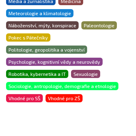
Média a žurnalistika
Medicína
Meteorologie a klimatologie
Náboženství, mýty, konspirace
Paleontologie
Pokec s Pátečníky
Politologie, geopolitika a vojenství
Psychologie, kognitivní vědy a neurovědy
Robotika, kybernetika a IT
Sexuologie
Sociologie, antropologie, demografie a etnologie
Vhodné pro SŠ
Vhodné pro ZŠ