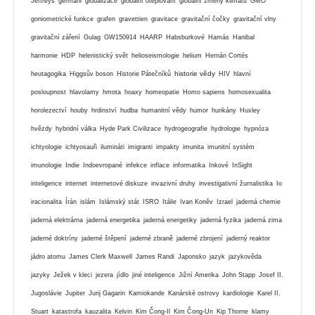
Jeffreys
germáni
globalizace
globální oteplování
globální zmeny klimatu
GMO
goniometrické funkce
grafen
gravettien
gravitace
gravitační čočky
gravitační vlny
gravitační záření
Gulag
GW150914
HAARP
Habsburkové
Hamás
Hanibal
harmonie
HDP
helenistický svět
helioseismologie
helium
Hernán Cortés
historie vědy
heutagogika
Higgsův boson
Historie Pátečníků
HIV
hlavní
posloupnost
hlavolamy
hmota
hoaxy
homeopatie
Homo sapiens
homosexualita
horolezectví
houby
hrdinství
hudba
humanitní vědy
humor
hurikány
Huxley
hvězdy
hybridní válka
Hyde Park Civilizace
hydrogeografie
hydrologie
hypnóza
ichtyologie
ichtyosauři
ilumináti
imigranti
impakty
imunita
imunitní systém
imunologie
Indie
Indoevropané
infekce
inflace
informatika
Inkové
InSight
inteligence
internet
internetové diskuze
invazivní druhy
investigativní žurnalistika
Io
iracionalita
Írán
islám
Islámský stát
ISRO
Itálie
Ivan Koněv
Izrael
jaderná chemie
jaderná elektrárna
jaderná energetika
jaderná energetiky
jaderná fyzika
jaderná zima
jaderné doktríny
jaderné štěpení
jaderné zbraně
jaderné zbrojení
jaderný reaktor
jádro atomu
James Clerk Maxwell
James Randi
Japonsko
jazyk
jazykověda
jazyky
Ježek v kleci
jezera
jídlo
jiné inteligence
Jižní Amerika
John Stapp
Josef II.
Jugoslávie
Jupiter
Jurij Gagarin
Kamiokande
Kanárské ostrovy
kardiologie
Karel II.
Stuart
katastrofa
kauzalita
Kelvin
Kim Čong-Il
Kim Čong-Un
Kip Thorne
klamy