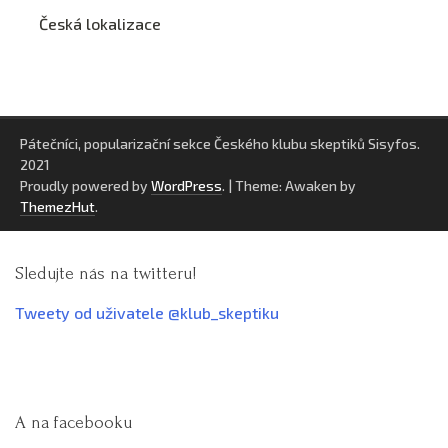
Česká lokalizace
Pátečníci, popularizační sekce Českého klubu skeptiků Sisyfos.
2021
Proudly powered by
WordPress
.
|
Theme: Awaken by
ThemezHut
.
Sledujte nás na twitteru!
Tweety od uživatele @klub_skeptiku
A na facebooku