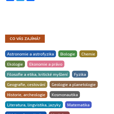
CO VÁS ZAJÍMÁ?
Astronomie a astrofyzika
Biologie
Chemie
Ekologie
Ekonomie a právo
Filosofie a etika, kritické myšlení
Fyzika
Geografie, cestování
Geologie a planetologie
Historie, archeologie
Kosmonautika
Literatura, lingvistika, jazyky
Matematika