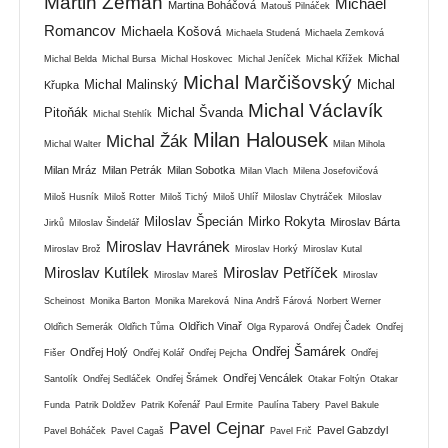
Martin Zeman
Michael
Martina Boháčová
Matouš Pilnáček
Romancov
Michaela Košová
Michaela Studená
Michaela Zemková
Michal
Michal Belda
Michal Bursa
Michal Hoskovec
Michal Jeníček
Michal Křížek
Michal Marčišovský
Michal Malinský
Michal
Křupka
Michal Václavík
Pitoňák
Michal Švanda
Michal Stehlík
Milan Halousek
Michal Žák
Michal Walter
Milan Mihola
Milan Mráz
Milan Petrák
Milan Sobotka
Milan Vlach
Milena Josefovičová
Miloš Husník
Miloš Rotter
Miloš Tichý
Miloš Uhlíř
Miloslav Chytráček
Miloslav
Miloslav Špecián
Mirko Rokyta
Miroslav Bárta
Jirků
Miloslav Šindelář
Miroslav Havránek
Miroslav Brož
Miroslav Horký
Miroslav Kutal
Miroslav Kutílek
Miroslav Petříček
Miroslav Mareš
Miroslav
Scheinost
Monika Barton
Monika Mareková
Nina Andrš Fárová
Norbert Werner
Oldřich Vinař
Oldřich Semerák
Oldřich Tůma
Olga Ryparová
Ondřej Čadek
Ondřej
Ondřej Šamárek
Ondřej Holý
Fišer
Ondřej Kolář
Ondřej Pejcha
Ondřej
Ondřej Vencálek
Santolík
Ondřej Sedláček
Ondřej Šrámek
Otakar Foltýn
Otakar
Funda
Patrik Doldžev
Patrik Kořenář
Paul Ermite
Paulína Tabery
Pavel Bakule
Pavel Cejnar
Pavel Gabzdyl
Pavel Boháček
Pavel Cagaš
Pavel Frič