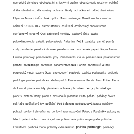
numerické simulace
obchodování s lidskými orgány
obecná teorie relativity
oběžná
dráha
obrněná vozidla
oceány
ochrana přírody
oči
očkování
odboj
oheň
olovo
Olympus Mons
Oortův oblak
optika
Orion
ornitologie
Orwell
oscilace neutrin
osídlení
OSIRIS-REx
ostrov stability
osvětlení
osvícenský absolutismus
osvícenství
otroctví
Ötzi
ozbrojené konflikty
pachové látky
pachy
paleoklimatologie
paleolit
paleontologie
Palestina
PALS
památky
paměť
paměť
vody
pandemie
panelová diskuse
panslavismus
panspermie
papež
Papua Nová-
Guinea
paradoxy
paranormální jevy
Paranormální výzva
parasitismus
parašutismus
paraziti
parazitologie
pareidolie
parlamentarismus
Parthie
partnerské vztahy
partnerský vztah
pásmo Gazy
pastevectví
patologie
pavěda
pedagogika
pediatrie
pedologie
peníze
periodická tabulka prvků
Perseverance
Persie
Peru
Philae
Pierre
planetární vědy
planetologie
de Fermat
pilotované lety
planetární ochrana
planety
platební karty
plazma
plesiosauři
plodnost
Pluto
počasí
počátky života
počítače
počítačové hry
počítání
Pod Svícnem
podledovcová jezera
pohádky
pohlaví
pohlavní dimorfismus
pohlavní rozmnožování
Pokec s Pátečníky
pokusy na
lidech
polární oblasti
polární výzkum
polární záře
politická geografie
politická
politika
politologie
korektnost
politická mapa
politický extremismus
polokovy