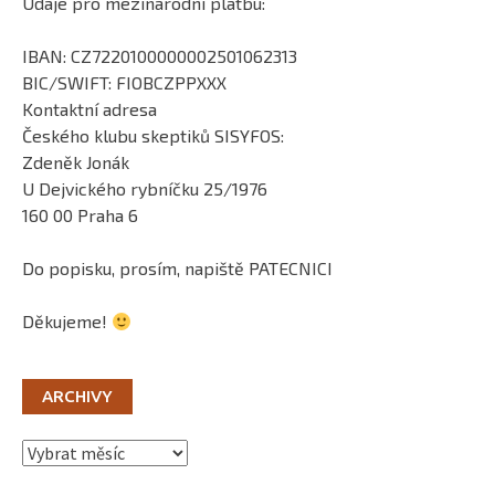
Údaje pro mezinárodní platbu:
IBAN: CZ7220100000002501062313
BIC/SWIFT: FIOBCZPPXXX
Kontaktní adresa
Českého klubu skeptiků SISYFOS:
Zdeněk Jonák
U Dejvického rybníčku 25/1976
160 00 Praha 6
Do popisku, prosím, napiště PATECNICI
Děkujeme!
ARCHIVY
Archivy