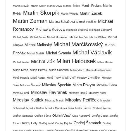
Martin Profant
Martin
Martin Novák
Martin Odler
Martin Oliva
Martin Přeček
Martin Škorpík
Martin Žáček
Rybář
Martin Wihoda
Martin Zeman
Michael
Martina Boháčová
Matouš Pilnáček
Romancov
Michaela Košová
Michaela Studená
Michaela Zemková
Michal
Michal Belda
Michal Bursa
Michal Hoskovec
Michal Jeníček
Michal Křížek
Michal Marčišovský
Michal Malinský
Michal
Křupka
Michal Václavík
Pitoňák
Michal Švanda
Michal Stehlík
Milan Halousek
Michal Žák
Michal Walter
Milan Mihola
Milan Mráz
Milan Petrák
Milan Sobotka
Milan Vlach
Milena Josefovičová
Miloš Husník
Miloš Rotter
Miloš Tichý
Miloš Uhlíř
Miloslav Chytráček
Miloslav
Miloslav Špecián
Mirko Rokyta
Miroslav Bárta
Jirků
Miloslav Šindelář
Miroslav Havránek
Miroslav Brož
Miroslav Horký
Miroslav Kutal
Miroslav Kutílek
Miroslav Petříček
Miroslav Mareš
Miroslav
Scheinost
Monika Barton
Monika Mareková
Nina Andrš Fárová
Norbert Werner
Oldřich Vinař
Oldřich Semerák
Oldřich Tůma
Olga Ryparová
Ondřej Čadek
Ondřej
Ondřej Šamárek
Ondřej Holý
Fišer
Ondřej Kolář
Ondřej Pejcha
Ondřej
Ondřej Vencálek
Santolík
Ondřej Sedláček
Ondřej Šrámek
Otakar Foltýn
Otakar