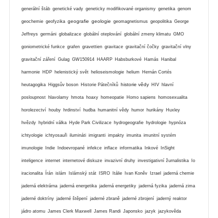
generální štáb
genetické vady
geneticky modifikované organismy
genetika
genom
geografie
geologie
geochemie
geofyzika
geomagnetismus
geopolitika
George
Jeffreys
germáni
globalizace
globální oteplování
globální zmeny klimatu
GMO
goniometrické funkce
grafen
gravettien
gravitace
gravitační čočky
gravitační vlny
gravitační záření
Gulag
GW150914
HAARP
Habsburkové
Hamás
Hanibal
harmonie
HDP
helenistický svět
helioseismologie
helium
Hernán Cortés
historie vědy
heutagogika
Higgsův boson
Historie Pátečníků
HIV
hlavní
posloupnost
hlavolamy
hmota
hoaxy
homeopatie
Homo sapiens
homosexualita
horolezectví
houby
hrdinství
hudba
humanitní vědy
humor
hurikány
Huxley
hvězdy
hybridní válka
Hyde Park Civilizace
hydrogeografie
hydrologie
hypnóza
ichtyologie
ichtyosauři
ilumináti
imigranti
impakty
imunita
imunitní systém
imunologie
Indie
Indoevropané
infekce
inflace
informatika
Inkové
InSight
inteligence
internet
internetové diskuze
invazivní druhy
investigativní žurnalistika
Io
iracionalita
Írán
islám
Islámský stát
ISRO
Itálie
Ivan Koněv
Izrael
jaderná chemie
jaderná elektrárna
jaderná energetika
jaderná energetiky
jaderná fyzika
jaderná zima
jaderné doktríny
jaderné štěpení
jaderné zbraně
jaderné zbrojení
jaderný reaktor
jádro atomu
James Clerk Maxwell
James Randi
Japonsko
jazyk
jazykověda