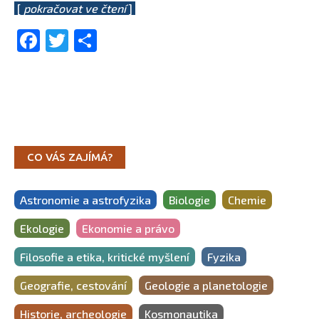
[
pokračovat ve čtení
]
Facebook
Twitter
Share
CO VÁS ZAJÍMÁ?
Astronomie a astrofyzika
Biologie
Chemie
Ekologie
Ekonomie a právo
Filosofie a etika, kritické myšlení
Fyzika
Geografie, cestování
Geologie a planetologie
Historie, archeologie
Kosmonautika