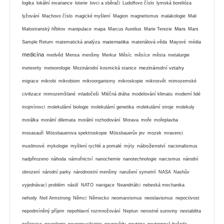
logika
lokální invariance
loterie
lovci a sběrači
Ludolfovo číslo
lymská borelióza
lyžování
Machovo číslo
magické myšlení
Magion
magnetismus
malakologie
Mali
Mars
Malostranský hřbitov
manipulace
mapa
Marcus Aurelius
Marie Terezie
Mars
matematika
Sample Return
matematická analýza
materiálová věda
Mayové
média
medicína
medvěd
Mensa
menšiny
Merkur
Měsíc
měsíce
města
metalurgie
mezinárodní vztahy
meteority
meteorologie
Mezinárodní kosmická stanice
migrace
mikrobi
mikrobiom
mikroorganismy
mikroskopie
mikrosvět
mimozemské
civilizace
mimozemšťané
mladočeši
Mléčná dráha
modelování klimatu
moderní lidé
mojmírovci
molekulární biologie
molekulární genetika
molekulární stroje
molekuly
morálka
morální dilemata
morální rozhodování
Morava
moře
mořeplavba
mosasauři
Mössbauerova spektroskopie
Mössbauerův jev
mozek
mravenci
náboženství
muslimové
mykologie
myšlení rychlé a pomalé
mýty
nacionalismus
nadpřirozeno
náhoda
námořnictví
nanochemie
nanotechnologie
narcismus
národní
obrození
národní parky
národnostní menšiny
narušení symetrií
NASA
Nashův
vyjednávací problém
násilí
NATO
navigace
Neandrtálci
nebeská mechanika
nehody
Neil Armstrong
Němci
Německo
neomarxismus
neoslavismus
nepoctivost
nepodmíněný příjem
nepohlavní rozmnožování
Neptun
nerostné suroviny
nestabilita
neštovice
neurologie
neuropsychiatrie
neurovědy
neutrina
neutronová hvězda