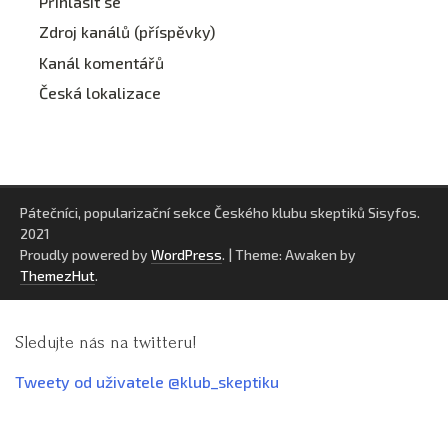
Přihlásit se
Zdroj kanálů (příspěvky)
Kanál komentářů
Česká lokalizace
Pátečníci, popularizační sekce Českého klubu skeptiků Sisyfos.
2021
Proudly powered by
WordPress
.
|
Theme: Awaken by
ThemezHut
.
Sledujte nás na twitteru!
Tweety od uživatele @klub_skeptiku