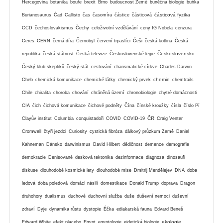
Hercegovina
botanika
bouře
brexit
Brno
budoucnost Země
buněčná biologie
buňka
částicová fyzika
Burianosaurus
Čad
Callisto
čas
časomíra
částice
částicová
CCD
čechoslovakismus
Čechy
celoživotní vzdělávání
ceny IG Nobela
cenzura
Ceres
CERN
černá díra
Černobyl
červení trpaslíci
Češi
česká kotlina
Česká
Československo
republika
česká státnost
Česká televize
Československé legie
Český klub skeptiků
český stát
cestování
charismatické církve
Charles Darwin
chemie
Cheb
chemická komunikace
chemické látky
chemický prvek
chemtrails
Chile
chiralita
choroba
chování
chráněná území
chronobiologie
chytré domácnosti
CIA
čich
čichová komunikace
čichové podněty
Čína
čínské kroužky
čísla
číslo Pí
ČR
Clayův institut
Columbia
conquistadoři
COVID
COVID-19
Craig Venter
Cromwell
čtyři jezdci
Curiosity
cystická fibróza
dálkový průzkum Země
Daniel
Kahneman
Dánsko
darwinismus
David Hilbert
dědičnost
demence
demografie
demokracie
Denisované
desková tektonika
dezinformace
diagnoza
dinosauři
diskuse
dlouhodobé kosmické lety
dlouhodobé mise
Dmitrij Mendělejev
DNA
doba
ledová
doba poledová
domácí násilí
domestikace
Donald Trump
doprava
Dragon
druhohory
dualismus
duchové
duchovní služba
duše
duševní nemoci
duševní
zdraví
Dyje
dynamika růstu
dystopie
Éčka
ediakarská fauna
Edvard Beneš
ekologie
Edward White
efekt placebo
Egypt
egyptologie
eidetická biologie