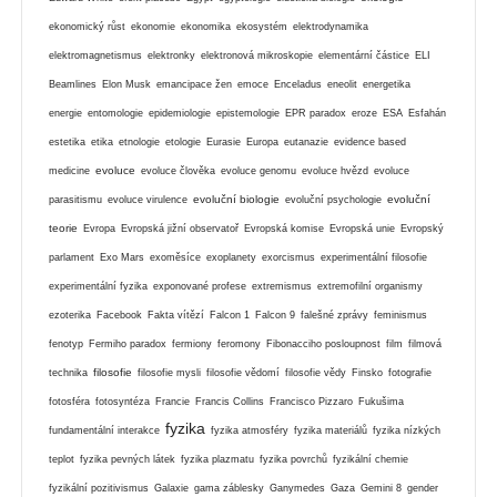
ekonomický růst
ekonomie
ekonomika
ekosystém
elektrodynamika
elektromagnetismus
elektronky
elektronová mikroskopie
elementární částice
ELI
Beamlines
Elon Musk
emancipace žen
emoce
Enceladus
eneolit
energetika
energie
entomologie
epidemiologie
epistemologie
EPR paradox
eroze
ESA
Esfahán
estetika
etika
etnologie
etologie
Eurasie
Europa
eutanazie
evidence based
evoluce
medicine
evoluce člověka
evoluce genomu
evoluce hvězd
evoluce
evoluční biologie
evoluční
parasitismu
evoluce virulence
evoluční psychologie
teorie
Evropa
Evropská jižní observatoř
Evropská komise
Evropská unie
Evropský
parlament
Exo Mars
exoměsíce
exoplanety
exorcismus
experimentální filosofie
experimentální fyzika
exponované profese
extremismus
extremofilní organismy
ezoterika
Facebook
Fakta vítězí
Falcon 1
Falcon 9
falešné zprávy
feminismus
fenotyp
Fermiho paradox
fermiony
feromony
Fibonacciho posloupnost
film
filmová
filosofie
technika
filosofie mysli
filosofie vědomí
filosofie vědy
Finsko
fotografie
fotosféra
fotosyntéza
Francie
Francis Collins
Francisco Pizzaro
Fukušima
fyzika
fundamentální interakce
fyzika atmosféry
fyzika materiálů
fyzika nízkých
teplot
fyzika pevných látek
fyzika plazmatu
fyzika povrchů
fyzikální chemie
fyzikální pozitivismus
Galaxie
gama záblesky
Ganymedes
Gaza
Gemini 8
gender