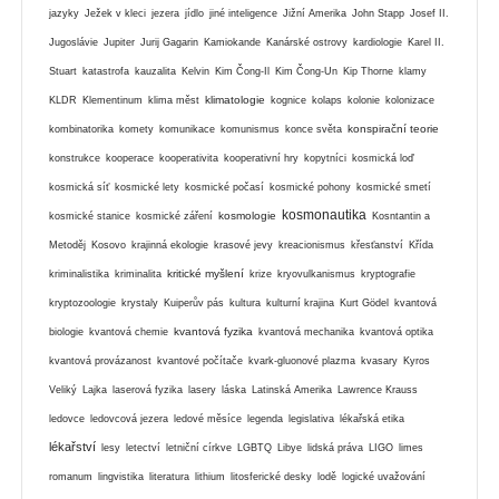
jazyky
Ježek v kleci
jezera
jídlo
jiné inteligence
Jižní Amerika
John Stapp
Josef II.
Jugoslávie
Jupiter
Jurij Gagarin
Kamiokande
Kanárské ostrovy
kardiologie
Karel II.
Stuart
katastrofa
kauzalita
Kelvin
Kim Čong-Il
Kim Čong-Un
Kip Thorne
klamy
klimatologie
KLDR
Klementinum
klima měst
kognice
kolaps
kolonie
kolonizace
konspirační teorie
kombinatorika
komety
komunikace
komunismus
konce světa
konstrukce
kooperace
kooperativita
kooperativní hry
kopytníci
kosmická loď
kosmická síť
kosmické lety
kosmické počasí
kosmické pohony
kosmické smetí
kosmonautika
kosmologie
kosmické stanice
kosmické záření
Kosntantin a
Metoděj
Kosovo
krajinná ekologie
krasové jevy
kreacionismus
křesťanství
Křída
kritické myšlení
kriminalistika
kriminalita
krize
kryovulkanismus
kryptografie
kryptozoologie
krystaly
Kuiperův pás
kultura
kulturní krajina
Kurt Gödel
kvantová
kvantová fyzika
biologie
kvantová chemie
kvantová mechanika
kvantová optika
kvantová provázanost
kvantové počítače
kvark-gluonové plazma
kvasary
Kyros
Veliký
Lajka
laserová fyzika
lasery
láska
Latinská Amerika
Lawrence Krauss
ledovce
ledovcová jezera
ledové měsíce
legenda
legislativa
lékařská etika
lékařství
lesy
letectví
letniční církve
LGBTQ
Libye
lidská práva
LIGO
limes
romanum
lingvistika
literatura
lithium
litosferické desky
lodě
logické uvažování