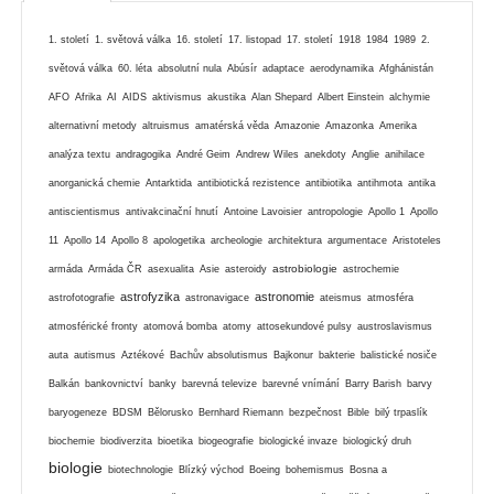
1. století
1. světová válka
16. století
17. listopad
17. století
1918
1984
1989
2.
světová válka
60. léta
absolutní nula
Abúsír
adaptace
aerodynamika
Afghánistán
AFO
Afrika
AI
AIDS
aktivismus
akustika
Alan Shepard
Albert Einstein
alchymie
alternativní metody
altruismus
amatérská věda
Amazonie
Amazonka
Amerika
analýza textu
andragogika
André Geim
Andrew Wiles
anekdoty
Anglie
anihilace
anorganická chemie
Antarktida
antibiotická rezistence
antibiotika
antihmota
antika
antiscientismus
antivakcinační hnutí
Antoine Lavoisier
antropologie
Apollo 1
Apollo
11
Apollo 14
Apollo 8
apologetika
archeologie
architektura
argumentace
Aristoteles
astrobiologie
armáda
Armáda ČR
asexualita
Asie
asteroidy
astrochemie
astrofyzika
astronomie
astrofotografie
astronavigace
ateismus
atmosféra
atmosférické fronty
atomová bomba
atomy
attosekundové pulsy
austroslavismus
auta
autismus
Aztékové
Bachův absolutismus
Bajkonur
bakterie
balistické nosiče
Balkán
bankovnictví
banky
barevná televize
barevné vnímání
Barry Barish
barvy
baryogeneze
BDSM
Bělorusko
Bernhard Riemann
bezpečnost
Bible
bilý trpaslík
biochemie
biodiverzita
bioetika
biogeografie
biologické invaze
biologický druh
biologie
biotechnologie
Blízký východ
Boeing
bohemismus
Bosna a