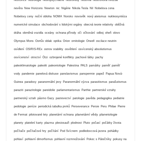
nevěra
New Horizons
Newton
nic
Nigérie
Nikola Tesla
Nil
Nobelova cena
Nobelovy ceny
noční obloha
NOMA
Norsko
novověk
nový ateismus
nukleosyntéza
numerické simulace
obchodování s lidskými orgány
obecná teorie relativity
oběžná
dráha
obrněná vozidla
oceány
ochrana přírody
oči
očkování
odboj
oheň
olovo
Olympus Mons
Oortův oblak
optika
Orion
ornitologie
Orwell
oscilace neutrin
osídlení
OSIRIS-REx
ostrov stability
osvětlení
osvícenský absolutismus
osvícenství
otroctví
Ötzi
ozbrojené konflikty
pachové látky
pachy
paleoklimatologie
paleolit
paleontologie
Palestina
PALS
památky
paměť
paměť
vody
pandemie
panelová diskuse
panslavismus
panspermie
papež
Papua Nová-
Guinea
paradoxy
paranormální jevy
Paranormální výzva
parasitismus
parašutismus
paraziti
parazitologie
pareidolie
parlamentarismus
Parthie
partnerské vztahy
partnerský vztah
pásmo Gazy
pastevectví
patologie
pavěda
pedagogika
pediatrie
pedologie
peníze
periodická tabulka prvků
Perseverance
Persie
Peru
Philae
Pierre
planetární vědy
planetologie
de Fermat
pilotované lety
planetární ochrana
planety
platební karty
plazma
plesiosauři
plodnost
Pluto
počasí
počátky života
počítače
počítačové hry
počítání
Pod Svícnem
podledovcová jezera
pohádky
pohlaví
pohlavní dimorfismus
pohlavní rozmnožování
Pokec s Pátečníky
pokusy na