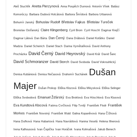
Anetta Pierzynová
Aleš Stuchlík
Anna Pospěch Durnová
Antonín Vítek
Balász
Komoróczy
Barbara Oudová Holcátová
Barbora Šmídová
Barbora Urbanová
Bohuslav Rudolf
Břetislav Fajkus
Břetislav Tureček
Bohumír Janský
Claire Klingenberg
Bronislav Ostřanský
Cyril Brom
Cyril Hoschl
Dagmar Krejčí
Dan Černý
Dagmar Lálová
Dan Bárta
Dana Drábová
Daniel Koťátko
Daniel
Madzia
Daniel Scheirich
Daniel Stach
Darina Vymětalíková
David Anthony
David Černý
David Heyrovský
Procházka
David Král
David Šanc
David Schmoranzer
David Storch
David Svoboda
David Vokrouhlický
Dušan
Denisa Kubániová
Denisa Nečasová
Drahomír Suchánek
Majer
Dušan Prokop
Eliška Klozová
Eliška Mikysková
Eliška Selinger
Emanuel Žďárský
Eliška Svobodová
Eva Broklová
Eva Höschlová
Eva Klusová
Eva Kundtová Klocová
František
Fatima Cvrčková
Filip Tvrdý
František Flodr
Morkes
František Novotný
František Wald
Galina Kopaněvová
Hana Čížková
Hana Dufková
Hana Habartová
Hana Navrátilová
Hanina Veselá
Helena Illnerová
Irena Kalhousová
Ivan Čepička
Ivan Horáček
Ivana Kolmašová
Jakub Benech