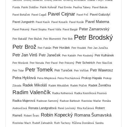
Funda
Patrik Doldžev
Patrik Kořenář
Paul Ermite
Paulína Tabery
Pavel Bakule
Pavel Cejnar
Pavel Gabzdyl
Pavel Boháček
Pavel Cagaš
Pavel Frič
Pavel Materna
Pavel Jungwirth
Pavel Kasík
Pavel Kosatík
Pavel Kozák
Peter Zamarovský
Pavel Pokorný
Pavel Stopka
Pavel Váňa
Pavol Bargár
Petr Brodský
Petr Bakalář
Petr Blažek
Petr Blumentrit
Petr Bob
Petr Brož
Petr Horálek
Petr Fabián
Petr Houdek
Petr Jan Juračka
Petr Jan Vinš
Petr Janeček
Petr Kulhánek
Petr Kabáth
Petr Koubský
Petr Scheirich
Petr Morávek
Petr Neruda
Petr Pavel
Petr Pokorný
Petr Slavíček
Petr Tomek
Petr Wawrosz
Petr Tureček
Petr Tolar
Petr Voříšek
Petra Hyklová
Prokop Hapala
Petra Mlejnková
Petra Procházková
Prokop
Radek Mikoláš
Radek Žemlička
Závada
Radek Mikulášek
Radek Ptáček
Radim Valenčík
Radka Kellnerová
Radka Kremlíková Pourová
Radka Majerová
Radovan Samotný
Radvan Bahbouh
Rastislav Maďar
Renáta
Renata Landgrafová
Robert
Androvičová
René Levínský
Rita Kočárová
Robin Kopecký
Romana Šumavská
Rameš
Robert Švarc
Rostislav Mach
Rudolf Zahradník
Ruth Tachezy
Růžena Dostálová
Sandra