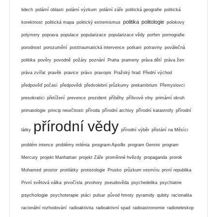
lidech
polární oblasti
polární výzkum
polární záře
politická geografie
politická
politika
politologie
korektnost
politická mapa
politický extremismus
polokovy
polymery
poprava
populace
popularizace
popularizace vědy
porfen
pornografie
porodnost
porozumění
posttraumatická intervence
potkani
potraviny
poválečná
politika
pověry
povodně
požáry
poznání
Praha
prameny
práva dětí
práva žen
práva zvířat
pravěk
pravice
právo
pravopis
Pražský hrad
Přední východ
předpověď počasí
předpovědi
předvolební průzkumy
prekambrium
Přemyslovci
presokratici
přetížení
prevence
prezident
příběhy
přílivové vlny
primární okruh
primatologie
princip neurčitosti
příroda
přírodní archivy
přírodní katastrofy
přírodní
přírodní vědy
látky
přírodní výběr
přistání na Měsíci
program Apollo
problém intence
problémy milénia
program Gemini
program
Mercury
projekt Manhattan
projekt Záře
proměnné hvězdy
propaganda
prorok
Mohamed
prostor
protilátky
protistologie
Prusko
průzkum vesmíru
první republika
První světová válka
prvočísla
prvohory
pseudověda
psychedelika
psychiatrie
psychologie
psychoterapie
ptáci
pulsar
původ hmoty
pyramidy
qubity
racionalita
racionální rozhodování
radioaktivita
radioaktivní spad
radioastronomie
radioteleskop