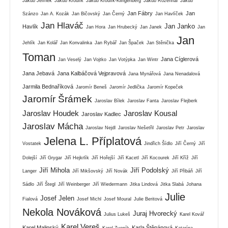
Jakub Jelínek
Jakub Kroulík
Jakub Kroulík-Klingenberg
Jakub Rozehnal
Jakub
Jan Fábry
Jan
Szánzo
Jan A. Kozák
Jan Bičovský
Jan Černý
Jan Havlíček
Jan Hlaváč
Jan Janko
Havlík
Jan Hora
Jan Hrubecký
Jan Janek
Jan
Jan
Jehlík
Jan Kolář
Jan Konvalinka
Jan Rybář
Jan Špaček
Jan Stěnička
Toman
Jana Cíglerová
Jan Veselý
Jan Vojtko
Jan Votýpka
Jan Wintr
Jana Jebavá
Jana Kalbáčová Vejpravová
Jana Mynářová
Jana Nenadalová
Jarmila Bednaříková
Jaromír Beneš
Jaromír Jedlička
Jaromír Kopeček
Jaromír Šrámek
Jaroslav Bílek
Jaroslav Fanta
Jaroslav Flejberk
Jaroslav Houdek
Jaroslav Kousal
Jaroslav Kadlec
Jaroslav Mácha
Jaroslav Nejdl
Jaroslav Nešetřil
Jaroslav Petr
Jaroslav
Jelena L. Příplatová
Vostatek
Jindřich Šídlo
Jiří Černý
Jiří
Dolejší
Jiří Grygar
Jiří Hejkrlík
Jiří Hořejší
Jiří Kacetl
Jiří Kocourek
Jiří Kříž
Jiří
Jiří Mihola
Jiří Podolský
Langer
Jiří Mikšovský
Jiří Novák
Jiří Přibáň
Jiří
Sádlo
Jiří Štegl
Jiří Weinberger
Jiří Wiedermann
Jitka Lindová
Jitka Slabá
Johana
Julie
Josef Jelen
Fialová
Josef Michl
Josef Moural
Julie Beritová
Nekola Nováková
Juraj Hvorecký
Julius Lukeš
Karel Kovář
Karel Vereš
Karel Malinský
Karla Štěpánová
Karel Zvoník
Katarína