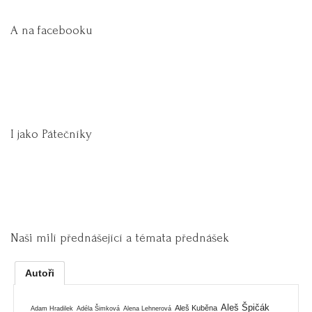
A na facebooku
I jako Pátečníky
Naši milí přednášející a témata přednášek
Autoři
Aleš Špičák
Aleš Kuběna
Adam Hradilek
Adéla Šimková
Alena Lehnerová