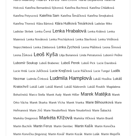
Holcová
Kateřina Bernardová Sýkorová
Kateřina Buchtová
Kateřina Chládková
Kateřina Sam
Kateřina Potyszová
Kateřina Šimáčková
Kateřina Smejkalová
Klára Hulíková Tesárková
Kateřina Thorová
Klára Bártová
Ladislav Miko
Lenka Hrabalová
Ladislav Skrbek
Lenka Černá
Lenka Králová
Lenka
Maierová
Lenka Nováková
Lenka Procházková
Lenka Slavíková
Lenka Vrtišková
Lenka Zychová
Nejezchlebová
Lenka Zdeborová
Leona Plášilová
Leona Šímová
Leoš Kyša
Leona Žůrková
Lilija Burianová
Linda Petraturová
Lubomír Peške
Lubomír Soukup
Luboš Perek
Luboš Brabenec
Luboš Pick
Lucie Davidová
Lucie Krejčová
Luděk
Lucie Hrdá
Lucie Juřičková
Lucie Ráčková
Lucie Tungul
Ludmila Hamplová
Nezmar
Lukáš
Ludmila Čírtková
Lukáš Houška
Kratochvíl
Lukáš Laibl
Lukáš Martoš
Lukáš Nádvorník
Lukáš Roubík
Magdalena
Marek Matějka
Bohutínská
Marco Stella
Marek Audy
Marek Hilšer
Marek
Marie Běhounková
Orko Vácha
Marek Skarka
Marek Vícha
Marek Vranka
Marie
Heřmanová
Marie Jírů
Marie Neudorflová
Marie Neudorfová
Marie Šabacká
Markéta Křížová
Markéta Gregorová
Markéta Vlčková
Martin Braniš
Martin Ferus
Martin Kašík
Martin Buchtík
Martin Gembec
Martin Konvička
Martin Konvička (lingvista)
Martin Kovář
Martin Kozák
Martin Lulák
Martin Mejstřík