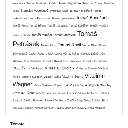
Scarlett Rauschgoldová
Kreisslová
Sandra Sázelová
Sebastian Chum
Stanislav
Stanislav Vosolsobě
Lhota
Svatopluk Civiš
Tereza Nekolářová
Tereza
Tomáš Bandžuch
Nekovářová
Tereza Pavlíčková
Tereza Spencerová
Tomáš Fürst
Tomáš Hříbek
Tomáš Jakoubek
Tomáš Koblížek
Tomáš Kosička
Tomáš
Tomáš Mančal
Tomáš Moravec
Tomáš Lebeda
Petrásek
Tomáš Radil
Tomáš Přibyl
Václav Bára
Václav
Bělohradský
Václav Fanta
Václav Láska
Václav Pačes
Vendula Lužná
Věra
Milotová
Věra Schiffová
Veronika Gvoždíková Javůrková
Veronika Křesťanová
Vítězslav Škorpík
Viktor Černý
Vít Straka
Vítězslav Švejdar
Vladimír
Vladimír
Vladimír Socha
Krylov
Vladimír Kusbach
Vladimír Šiška
Wagner
Vojtěch Novotný
Vlasta Štekrová
Vojen Ložek
Vojtěch Barták
Vratislav Rýpar
Vratislav Vaníček
Yvonna Fričová
Zdeněk Kratochvíl
Zdeněk
Zadražil
Zdeňka Bendová
Zdeňka Petáková
Zdeňka Pospíšilová
Zdislav Šíma
Zdislava Pokorná
Zuzana Kříhová
Zuzana Marie Kostićová
Zuzana Musilová
Témata