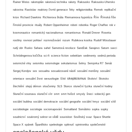
Rainer Weiss
raketoplán
raketová technika
rakety
Rakousko
Rakousko-Uhersko
religionistika
rakovina
Rastislav
reaktory čtvrté generace
řeky
Remek
replikační
krize
Richard Dawkins
Richterova škála
Riemannova hypotéza
Řím
Římská říše
římské provincie
rituály
Robert Oppenheimer
roboti
robotika
Roger Chaffee
rok v
kosmonautice
romantický nacionalismus
romantismus
Ronald Drever
Rosetta
rostliny
rovnost pohlaví
rozmnožování
rozum
Rubikova kostka
Rudolf Mössbauer
rudý obr
Rusko
Sahara
sahel
Sametová revoluce
Sandžak
Sarajevo
Saturn
savci
Schrödingerova kočička
sci-fi
science fiction
sebeklam
sedimenty
sedmá perioda
seismické vlny
seismika
seismologie
sekularismus
šelmy
Semjorka R7
Senát
Sergej Koroljov
sex
sexualita
sexualizované násilí
sexuální menšiny
sexuální
skepticismus
sexuologie
orientace
sexuální život
šíité
školství
Skotsko
šlechtění
slepý démon
sloučeniny
SLS
Slunce
sluneční fyzika
sluneční hodiny
Sluneční soustava
sluneční vítr
smrt
smrt hvězd
smysly
šneci
sobecký gen
sociální bublina
sociální demokracie
sociální geografie
sociální hmyz
sociální sítě
sociobiologie
sociologie
sociomapování
Somaliland
Somálsko
sopka
sopky
soudnictví
soukromý sektor ve vědě
souvislost
Sovětský svaz
Space Shuttle
Space X
spánek
Španělsko
speleologie
spiknutí
spintronika
společenské