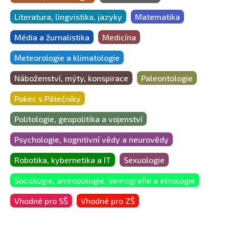
Literatura, lingvistika, jazyky
Matematika
Média a žurnalistika
Medicína
Meteorologie a klimatologie
Náboženství, mýty, konspirace
Paleontologie
Pokec s Pátečníky
Politologie, geopolitika a vojenství
Psychologie, kognitivní vědy a neurovědy
Robotika, kybernetika a IT
Sexuologie
Sociologie, antropologie, demografie a etnologie
Vhodné pro SŠ
Vhodné pro ZŠ