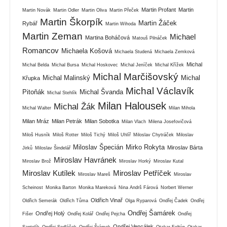
Martin Profant
Martin
Martin Novák
Martin Odler
Martin Oliva
Martin Přeček
Martin Škorpík
Martin Žáček
Rybář
Martin Wihoda
Martin Zeman
Michael
Martina Boháčová
Matouš Pilnáček
Romancov
Michaela Košová
Michaela Studená
Michaela Zemková
Michal
Michal Belda
Michal Bursa
Michal Hoskovec
Michal Jeníček
Michal Křížek
Michal Marčišovský
Michal Malinský
Michal
Křupka
Michal Václavík
Pitoňák
Michal Švanda
Michal Stehlík
Milan Halousek
Michal Žák
Michal Walter
Milan Mihola
Milan Mráz
Milan Petrák
Milan Sobotka
Milan Vlach
Milena Josefovičová
Miloš Husník
Miloš Rotter
Miloš Tichý
Miloš Uhlíř
Miloslav Chytráček
Miloslav
Miloslav Špecián
Mirko Rokyta
Miroslav Bárta
Jirků
Miloslav Šindelář
Miroslav Havránek
Miroslav Brož
Miroslav Horký
Miroslav Kutal
Miroslav Kutílek
Miroslav Petříček
Miroslav Mareš
Miroslav
Scheinost
Monika Barton
Monika Mareková
Nina Andrš Fárová
Norbert Werner
Oldřich Vinař
Oldřich Semerák
Oldřich Tůma
Olga Ryparová
Ondřej Čadek
Ondřej
Ondřej Šamárek
Ondřej Holý
Fišer
Ondřej Kolář
Ondřej Pejcha
Ondřej
Ondřej Vencálek
Santolík
Ondřej Sedláček
Ondřej Šrámek
Otakar Foltýn
Otakar