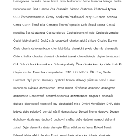
Hercegovina
botanika
bouře
brexit
Brno
budoucnost Země
buněčná biologie
buňka
částicová fyzika
Burianosaurus
Čad
Callisto
čas
časomíra
částice
částicová
CCD
čechoslovakismus
Čechy
celoživotní vzdělávání
ceny IG Nobela
cenzura
Ceres
CERN
černá díra
Černobyl
červení trpaslíci
Češi
česká kotlina
Česká
Československo
republika
česká státnost
Česká televize
Československé legie
Český klub skeptiků
český stát
cestování
charismatické církve
Charles Darwin
chemie
Cheb
chemická komunikace
chemické látky
chemický prvek
chemtrails
Chile
chiralita
choroba
chování
chráněná území
chronobiologie
chytré domácnosti
CIA
čich
čichová komunikace
čichové podněty
Čína
čínské kroužky
čísla
číslo Pí
ČR
Clayův institut
Columbia
conquistadoři
COVID
COVID-19
Craig Venter
Cromwell
čtyři jezdci
Curiosity
cystická fibróza
dálkový průzkum Země
Daniel
Kahneman
Dánsko
darwinismus
David Hilbert
dědičnost
demence
demografie
demokracie
Denisované
desková tektonika
dezinformace
diagnoza
dinosauři
diskuse
dlouhodobé kosmické lety
dlouhodobé mise
Dmitrij Mendělejev
DNA
doba
ledová
doba poledová
domácí násilí
domestikace
Donald Trump
doprava
Dragon
druhohory
dualismus
duchové
duchovní služba
duše
duševní nemoci
duševní
zdraví
Dyje
dynamika růstu
dystopie
Éčka
ediakarská fauna
Edvard Beneš
ekologie
Edward White
efekt placebo
Egypt
egyptologie
eidetická biologie