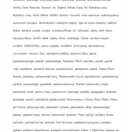
nevěra
New Horizons
Newton
nic
Nigérie
Nikola Tesla
Nil
Nobelova cena
Nobelovy ceny
noční obloha
NOMA
Norsko
novověk
nový ateismus
nukleosyntéza
numerické simulace
obchodování s lidskými orgány
obecná teorie relativity
oběžná
dráha
obrněná vozidla
oceány
ochrana přírody
oči
očkování
odboj
oheň
olovo
Olympus Mons
Oortův oblak
optika
Orion
ornitologie
Orwell
oscilace neutrin
osídlení
OSIRIS-REx
ostrov stability
osvětlení
osvícenský absolutismus
osvícenství
otroctví
Ötzi
ozbrojené konflikty
pachové látky
pachy
paleoklimatologie
paleolit
paleontologie
Palestina
PALS
památky
paměť
paměť
vody
pandemie
panelová diskuse
panslavismus
panspermie
papež
Papua Nová-
Guinea
paradoxy
paranormální jevy
Paranormální výzva
parasitismus
parašutismus
paraziti
parazitologie
pareidolie
parlamentarismus
Parthie
partnerské vztahy
partnerský vztah
pásmo Gazy
pastevectví
patologie
pavěda
pedagogika
pediatrie
pedologie
peníze
periodická tabulka prvků
Perseverance
Persie
Peru
Philae
Pierre
planetární vědy
planetologie
de Fermat
pilotované lety
planetární ochrana
planety
platební karty
plazma
plesiosauři
plodnost
Pluto
počasí
počátky života
počítače
počítačové hry
počítání
Pod Svícnem
podledovcová jezera
pohádky
pohlaví
pohlavní dimorfismus
pohlavní rozmnožování
Pokec s Pátečníky
pokusy na