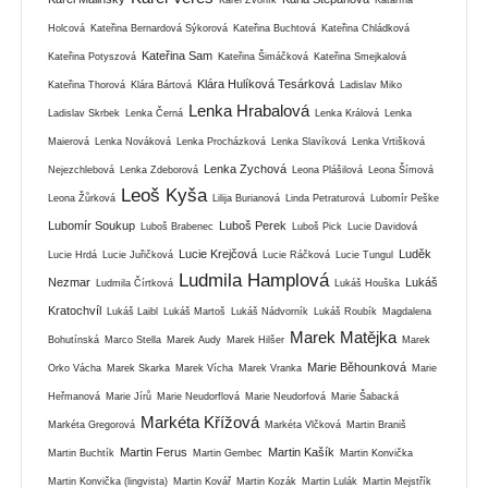
Holcová
Kateřina Bernardová Sýkorová
Kateřina Buchtová
Kateřina Chládková
Kateřina Sam
Kateřina Potyszová
Kateřina Šimáčková
Kateřina Smejkalová
Klára Hulíková Tesárková
Kateřina Thorová
Klára Bártová
Ladislav Miko
Lenka Hrabalová
Ladislav Skrbek
Lenka Černá
Lenka Králová
Lenka
Maierová
Lenka Nováková
Lenka Procházková
Lenka Slavíková
Lenka Vrtišková
Lenka Zychová
Nejezchlebová
Lenka Zdeborová
Leona Plášilová
Leona Šímová
Leoš Kyša
Leona Žůrková
Lilija Burianová
Linda Petraturová
Lubomír Peške
Lubomír Soukup
Luboš Perek
Luboš Brabenec
Luboš Pick
Lucie Davidová
Lucie Krejčová
Luděk
Lucie Hrdá
Lucie Juřičková
Lucie Ráčková
Lucie Tungul
Ludmila Hamplová
Nezmar
Lukáš
Ludmila Čírtková
Lukáš Houška
Kratochvíl
Lukáš Laibl
Lukáš Martoš
Lukáš Nádvorník
Lukáš Roubík
Magdalena
Marek Matějka
Bohutínská
Marco Stella
Marek Audy
Marek Hilšer
Marek
Marie Běhounková
Orko Vácha
Marek Skarka
Marek Vícha
Marek Vranka
Marie
Heřmanová
Marie Jírů
Marie Neudorflová
Marie Neudorfová
Marie Šabacká
Markéta Křížová
Markéta Gregorová
Markéta Vlčková
Martin Braniš
Martin Ferus
Martin Kašík
Martin Buchtík
Martin Gembec
Martin Konvička
Martin Konvička (lingvista)
Martin Kovář
Martin Kozák
Martin Lulák
Martin Mejstřík