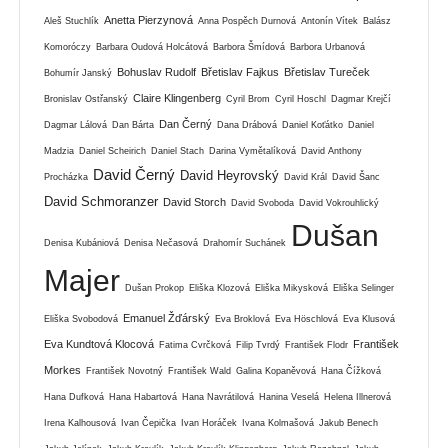
Anetta Pierzynová
Aleš Stuchlík
Anna Pospěch Durnová
Antonín Vítek
Balász
Komoróczy
Barbara Oudová Holcátová
Barbora Šmídová
Barbora Urbanová
Bohuslav Rudolf
Břetislav Fajkus
Břetislav Tureček
Bohumír Janský
Claire Klingenberg
Bronislav Ostřanský
Cyril Brom
Cyril Hoschl
Dagmar Krejčí
Dan Černý
Dagmar Lálová
Dan Bárta
Dana Drábová
Daniel Koťátko
Daniel
Madzia
Daniel Scheirich
Daniel Stach
Darina Vymětalíková
David Anthony
David Černý
David Heyrovský
Procházka
David Král
David Šanc
David Schmoranzer
David Storch
David Svoboda
David Vokrouhlický
Dušan
Denisa Kubániová
Denisa Nečasová
Drahomír Suchánek
Majer
Dušan Prokop
Eliška Klozová
Eliška Mikysková
Eliška Selinger
Emanuel Žďárský
Eliška Svobodová
Eva Broklová
Eva Höschlová
Eva Klusová
Eva Kundtová Klocová
František
Fatima Cvrčková
Filip Tvrdý
František Flodr
Morkes
František Novotný
František Wald
Galina Kopaněvová
Hana Čížková
Hana Dufková
Hana Habartová
Hana Navrátilová
Hanina Veselá
Helena Illnerová
Irena Kalhousová
Ivan Čepička
Ivan Horáček
Ivana Kolmašová
Jakub Benech