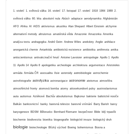
1. století
1. světová válka
16. století
17. listopad
17. století
1918
1984
1989
2.
světová válka
60. léta
absolutní nula
Abúsír
adaptace
aerodynamika
Afghánistán
AFO
Afrika
AI
AIDS
aktivismus
akustika
Alan Shepard
Albert Einstein
alchymie
alternativní metody
altruismus
amatérská věda
Amazonie
Amazonka
Amerika
analýza textu
andragogika
André Geim
Andrew Wiles
anekdoty
Anglie
anihilace
anorganická chemie
Antarktida
antibiotická rezistence
antibiotika
antihmota
antika
antiscientismus
antivakcinační hnutí
Antoine Lavoisier
antropologie
Apollo 1
Apollo
11
Apollo 14
Apollo 8
apologetika
archeologie
architektura
argumentace
Aristoteles
astrobiologie
armáda
Armáda ČR
asexualita
Asie
asteroidy
astrochemie
astrofyzika
astronomie
astrofotografie
astronavigace
ateismus
atmosféra
atmosférické fronty
atomová bomba
atomy
attosekundové pulsy
austroslavismus
auta
autismus
Aztékové
Bachův absolutismus
Bajkonur
bakterie
balistické nosiče
Balkán
bankovnictví
banky
barevná televize
barevné vnímání
Barry Barish
barvy
baryogeneze
BDSM
Bělorusko
Bernhard Riemann
bezpečnost
Bible
bilý trpaslík
biochemie
biodiverzita
bioetika
biogeografie
biologické invaze
biologický druh
biologie
biotechnologie
Blízký východ
Boeing
bohemismus
Bosna a