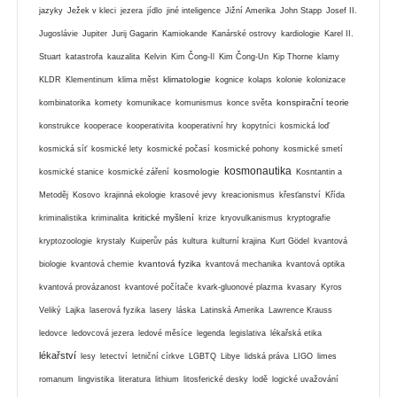
jazyky
Ježek v kleci
jezera
jídlo
jiné inteligence
Jižní Amerika
John Stapp
Josef II.
Jugoslávie
Jupiter
Jurij Gagarin
Kamiokande
Kanárské ostrovy
kardiologie
Karel II.
Stuart
katastrofa
kauzalita
Kelvin
Kim Čong-Il
Kim Čong-Un
Kip Thorne
klamy
klimatologie
KLDR
Klementinum
klima měst
kognice
kolaps
kolonie
kolonizace
konspirační teorie
kombinatorika
komety
komunikace
komunismus
konce světa
konstrukce
kooperace
kooperativita
kooperativní hry
kopytníci
kosmická loď
kosmická síť
kosmické lety
kosmické počasí
kosmické pohony
kosmické smetí
kosmonautika
kosmologie
kosmické stanice
kosmické záření
Kosntantin a
Metoděj
Kosovo
krajinná ekologie
krasové jevy
kreacionismus
křesťanství
Křída
kritické myšlení
kriminalistika
kriminalita
krize
kryovulkanismus
kryptografie
kryptozoologie
krystaly
Kuiperův pás
kultura
kulturní krajina
Kurt Gödel
kvantová
kvantová fyzika
biologie
kvantová chemie
kvantová mechanika
kvantová optika
kvantová provázanost
kvantové počítače
kvark-gluonové plazma
kvasary
Kyros
Veliký
Lajka
laserová fyzika
lasery
láska
Latinská Amerika
Lawrence Krauss
ledovce
ledovcová jezera
ledové měsíce
legenda
legislativa
lékařská etika
lékařství
lesy
letectví
letniční církve
LGBTQ
Libye
lidská práva
LIGO
limes
romanum
lingvistika
literatura
lithium
litosferické desky
lodě
logické uvažování