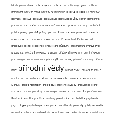
lidech
polární oblasti
polární výzkum
polární záře
politická geografie
politická
politika
politologie
korektnost
politická mapa
politický extremismus
polokovy
polymery
poprava
populace
popularizace
popularizace vědy
porfen
pornografie
porodnost
porozumění
posttraumatická intervence
potkani
potraviny
poválečná
politika
pověry
povodně
požáry
poznání
Praha
prameny
práva dětí
práva žen
práva zvířat
pravěk
pravice
právo
pravopis
Pražský hrad
Přední východ
předpověď počasí
předpovědi
předvolební průzkumy
prekambrium
Přemyslovci
presokratici
přetížení
prevence
prezident
příběhy
přílivové vlny
primární okruh
primatologie
princip neurčitosti
příroda
přírodní archivy
přírodní katastrofy
přírodní
přírodní vědy
látky
přírodní výběr
přistání na Měsíci
program Apollo
problém intence
problémy milénia
program Gemini
program
Mercury
projekt Manhattan
projekt Záře
proměnné hvězdy
propaganda
prorok
Mohamed
prostor
protilátky
protistologie
Prusko
průzkum vesmíru
první republika
První světová válka
prvočísla
prvohory
pseudověda
psychedelika
psychiatrie
psychologie
psychoterapie
ptáci
pulsar
původ hmoty
pyramidy
qubity
racionalita
racionální rozhodování
radioaktivita
radioaktivní spad
radioastronomie
radioteleskop