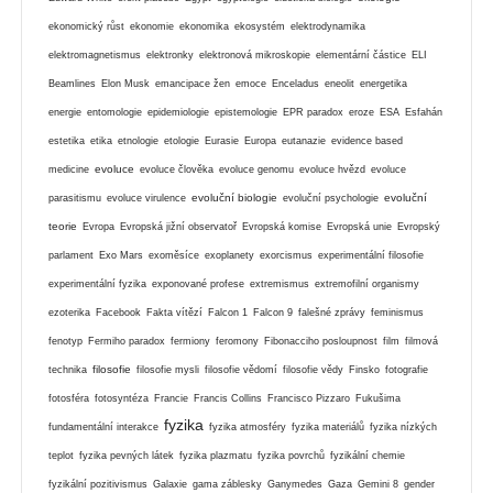
ekonomický růst
ekonomie
ekonomika
ekosystém
elektrodynamika
elektromagnetismus
elektronky
elektronová mikroskopie
elementární částice
ELI
Beamlines
Elon Musk
emancipace žen
emoce
Enceladus
eneolit
energetika
energie
entomologie
epidemiologie
epistemologie
EPR paradox
eroze
ESA
Esfahán
estetika
etika
etnologie
etologie
Eurasie
Europa
eutanazie
evidence based
evoluce
medicine
evoluce člověka
evoluce genomu
evoluce hvězd
evoluce
evoluční biologie
evoluční
parasitismu
evoluce virulence
evoluční psychologie
teorie
Evropa
Evropská jižní observatoř
Evropská komise
Evropská unie
Evropský
parlament
Exo Mars
exoměsíce
exoplanety
exorcismus
experimentální filosofie
experimentální fyzika
exponované profese
extremismus
extremofilní organismy
ezoterika
Facebook
Fakta vítězí
Falcon 1
Falcon 9
falešné zprávy
feminismus
fenotyp
Fermiho paradox
fermiony
feromony
Fibonacciho posloupnost
film
filmová
filosofie
technika
filosofie mysli
filosofie vědomí
filosofie vědy
Finsko
fotografie
fotosféra
fotosyntéza
Francie
Francis Collins
Francisco Pizzaro
Fukušima
fyzika
fundamentální interakce
fyzika atmosféry
fyzika materiálů
fyzika nízkých
teplot
fyzika pevných látek
fyzika plazmatu
fyzika povrchů
fyzikální chemie
fyzikální pozitivismus
Galaxie
gama záblesky
Ganymedes
Gaza
Gemini 8
gender