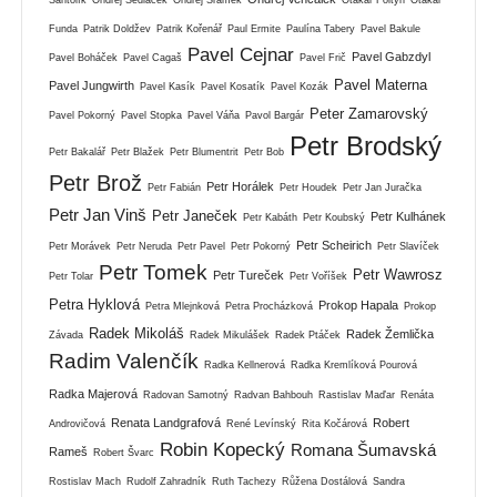
Funda
Patrik Doldžev
Patrik Kořenář
Paul Ermite
Paulína Tabery
Pavel Bakule
Pavel Cejnar
Pavel Gabzdyl
Pavel Boháček
Pavel Cagaš
Pavel Frič
Pavel Materna
Pavel Jungwirth
Pavel Kasík
Pavel Kosatík
Pavel Kozák
Peter Zamarovský
Pavel Pokorný
Pavel Stopka
Pavel Váňa
Pavol Bargár
Petr Brodský
Petr Bakalář
Petr Blažek
Petr Blumentrit
Petr Bob
Petr Brož
Petr Horálek
Petr Fabián
Petr Houdek
Petr Jan Juračka
Petr Jan Vinš
Petr Janeček
Petr Kulhánek
Petr Kabáth
Petr Koubský
Petr Scheirich
Petr Morávek
Petr Neruda
Petr Pavel
Petr Pokorný
Petr Slavíček
Petr Tomek
Petr Wawrosz
Petr Tureček
Petr Tolar
Petr Voříšek
Petra Hyklová
Prokop Hapala
Petra Mlejnková
Petra Procházková
Prokop
Radek Mikoláš
Radek Žemlička
Závada
Radek Mikulášek
Radek Ptáček
Radim Valenčík
Radka Kellnerová
Radka Kremlíková Pourová
Radka Majerová
Radovan Samotný
Radvan Bahbouh
Rastislav Maďar
Renáta
Renata Landgrafová
Robert
Androvičová
René Levínský
Rita Kočárová
Robin Kopecký
Romana Šumavská
Rameš
Robert Švarc
Rostislav Mach
Rudolf Zahradník
Ruth Tachezy
Růžena Dostálová
Sandra