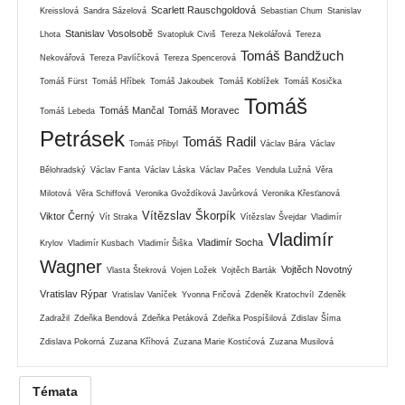
Scarlett Rauschgoldová
Kreisslová
Sandra Sázelová
Sebastian Chum
Stanislav
Stanislav Vosolsobě
Lhota
Svatopluk Civiš
Tereza Nekolářová
Tereza
Tomáš Bandžuch
Nekovářová
Tereza Pavlíčková
Tereza Spencerová
Tomáš Fürst
Tomáš Hříbek
Tomáš Jakoubek
Tomáš Koblížek
Tomáš Kosička
Tomáš
Tomáš Mančal
Tomáš Moravec
Tomáš Lebeda
Petrásek
Tomáš Radil
Tomáš Přibyl
Václav Bára
Václav
Bělohradský
Václav Fanta
Václav Láska
Václav Pačes
Vendula Lužná
Věra
Milotová
Věra Schiffová
Veronika Gvoždíková Javůrková
Veronika Křesťanová
Vítězslav Škorpík
Viktor Černý
Vít Straka
Vítězslav Švejdar
Vladimír
Vladimír
Vladimír Socha
Krylov
Vladimír Kusbach
Vladimír Šiška
Wagner
Vojtěch Novotný
Vlasta Štekrová
Vojen Ložek
Vojtěch Barták
Vratislav Rýpar
Vratislav Vaníček
Yvonna Fričová
Zdeněk Kratochvíl
Zdeněk
Zadražil
Zdeňka Bendová
Zdeňka Petáková
Zdeňka Pospíšilová
Zdislav Šíma
Zdislava Pokorná
Zuzana Kříhová
Zuzana Marie Kostićová
Zuzana Musilová
Témata