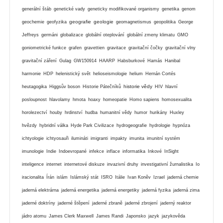
generální štáb
genetické vady
geneticky modifikované organismy
genetika
genom
geografie
geologie
geochemie
geofyzika
geomagnetismus
geopolitika
George
Jeffreys
germáni
globalizace
globální oteplování
globální zmeny klimatu
GMO
goniometrické funkce
grafen
gravettien
gravitace
gravitační čočky
gravitační vlny
gravitační záření
Gulag
GW150914
HAARP
Habsburkové
Hamás
Hanibal
harmonie
HDP
helenistický svět
helioseismologie
helium
Hernán Cortés
historie vědy
heutagogika
Higgsův boson
Historie Pátečníků
HIV
hlavní
posloupnost
hlavolamy
hmota
hoaxy
homeopatie
Homo sapiens
homosexualita
horolezectví
houby
hrdinství
hudba
humanitní vědy
humor
hurikány
Huxley
hvězdy
hybridní válka
Hyde Park Civilizace
hydrogeografie
hydrologie
hypnóza
ichtyologie
ichtyosauři
ilumináti
imigranti
impakty
imunita
imunitní systém
imunologie
Indie
Indoevropané
infekce
inflace
informatika
Inkové
InSight
inteligence
internet
internetové diskuze
invazivní druhy
investigativní žurnalistika
Io
iracionalita
Írán
islám
Islámský stát
ISRO
Itálie
Ivan Koněv
Izrael
jaderná chemie
jaderná elektrárna
jaderná energetika
jaderná energetiky
jaderná fyzika
jaderná zima
jaderné doktríny
jaderné štěpení
jaderné zbraně
jaderné zbrojení
jaderný reaktor
jádro atomu
James Clerk Maxwell
James Randi
Japonsko
jazyk
jazykověda