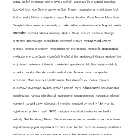
logika
lokální invariance
loterie
lovci a sběrači
Ludolfovo číslo
lymská borelióza
lyžování
Machovo číslo
magické myšlení
Magion
magnetismus
malakologie
Mali
Mars
Malostranský hřbitov
manipulace
mapa
Marcus Aurelius
Marie Terezie
Mars
matematika
Sample Return
matematická analýza
materiálová věda
Mayové
média
medicína
medvěd
Mensa
menšiny
Merkur
Měsíc
měsíce
města
metalurgie
mezinárodní vztahy
meteority
meteorologie
Mezinárodní kosmická stanice
migrace
mikrobi
mikrobiom
mikroorganismy
mikroskopie
mikrosvět
mimozemské
civilizace
mimozemšťané
mladočeši
Mléčná dráha
modelování klimatu
moderní lidé
mojmírovci
molekulární biologie
molekulární genetika
molekulární stroje
molekuly
morálka
morální dilemata
morální rozhodování
Morava
moře
mořeplavba
mosasauři
Mössbauerova spektroskopie
Mössbauerův jev
mozek
mravenci
náboženství
muslimové
mykologie
myšlení rychlé a pomalé
mýty
nacionalismus
nadpřirozeno
náhoda
námořnictví
nanochemie
nanotechnologie
narcismus
národní
obrození
národní parky
národnostní menšiny
narušení symetrií
NASA
Nashův
vyjednávací problém
násilí
NATO
navigace
Neandrtálci
nebeská mechanika
nehody
Neil Armstrong
Němci
Německo
neomarxismus
neoslavismus
nepoctivost
nepodmíněný příjem
nepohlavní rozmnožování
Neptun
nerostné suroviny
nestabilita
neštovice
neurologie
neuropsychiatrie
neurovědy
neutrina
neutronová hvězda