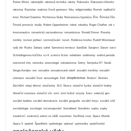
Rainer Weiss
raketoplán
raketová technika
rakety
Rakousko
Rakousko-Uhersko
religionistika
rakovina
Rastislav
reaktory čtvrté generace
řeky
Remek
replikační
krize
Richard Dawkins
Richterova škála
Riemannova hypotéza
Řím
Římská říše
římské provincie
rituály
Robert Oppenheimer
roboti
robotika
Roger Chaffee
rok v
kosmonautice
romantický nacionalismus
romantismus
Ronald Drever
Rosetta
rostliny
rovnost pohlaví
rozmnožování
rozum
Rubikova kostka
Rudolf Mössbauer
rudý obr
Rusko
Sahara
sahel
Sametová revoluce
Sandžak
Sarajevo
Saturn
savci
Schrödingerova kočička
sci-fi
science fiction
sebeklam
sedimenty
sedmá perioda
seismické vlny
seismika
seismologie
sekularismus
šelmy
Semjorka R7
Senát
Sergej Koroljov
sex
sexualita
sexualizované násilí
sexuální menšiny
sexuální
skepticismus
sexuologie
orientace
sexuální život
šíité
školství
Skotsko
šlechtění
slepý démon
sloučeniny
SLS
Slunce
sluneční fyzika
sluneční hodiny
Sluneční soustava
sluneční vítr
smrt
smrt hvězd
smysly
šneci
sobecký gen
sociální bublina
sociální demokracie
sociální geografie
sociální hmyz
sociální sítě
sociobiologie
sociologie
sociomapování
Somaliland
Somálsko
sopka
sopky
soudnictví
soukromý sektor ve vědě
souvislost
Sovětský svaz
Space Shuttle
Space X
spánek
Španělsko
speleologie
spiknutí
spintronika
společenské