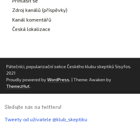
Přihlásit se
Zdroj kanálů (příspěvky)
Kanál komentářů
Česká lokalizace
Pátečníci, popularizační sekce Českého klubu skeptiků Sisyfos.
2021
Proudly powered by
WordPress
.
|
Theme: Awaken by
ThemezHut
.
Sledujte nás na twitteru!
Tweety od uživatele @klub_skeptiku