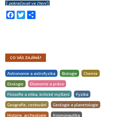
[
pokračovat ve čtení
]
Facebook
Twitter
Share
CO VÁS ZAJÍMÁ?
Astronomie a astrofyzika
Biologie
Chemie
Ekologie
Ekonomie a právo
Filosofie a etika, kritické myšlení
Fyzika
Geografie, cestování
Geologie a planetologie
Historie, archeologie
Kosmonautika