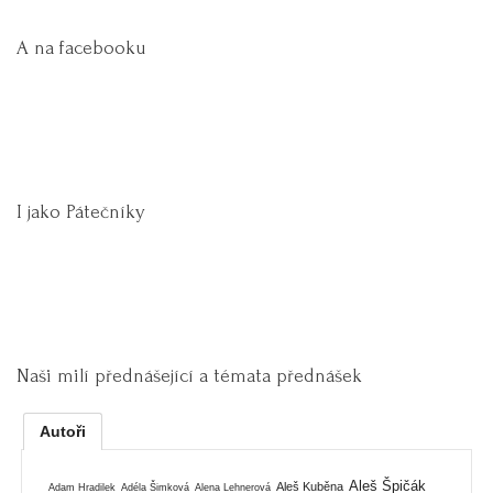
A na facebooku
I jako Pátečníky
Naši milí přednášející a témata přednášek
Autoři
Aleš Špičák
Aleš Kuběna
Adam Hradilek
Adéla Šimková
Alena Lehnerová