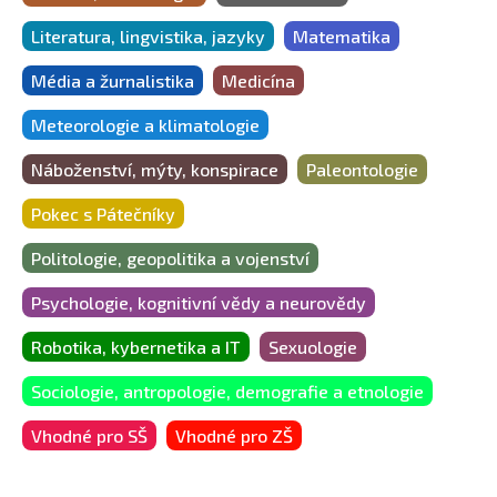
Literatura, lingvistika, jazyky
Matematika
Média a žurnalistika
Medicína
Meteorologie a klimatologie
Náboženství, mýty, konspirace
Paleontologie
Pokec s Pátečníky
Politologie, geopolitika a vojenství
Psychologie, kognitivní vědy a neurovědy
Robotika, kybernetika a IT
Sexuologie
Sociologie, antropologie, demografie a etnologie
Vhodné pro SŠ
Vhodné pro ZŠ