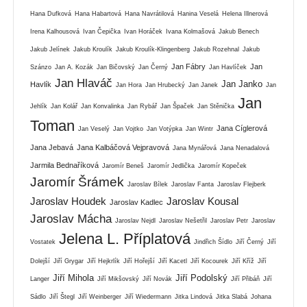
Hana Dufková
Hana Habartová
Hana Navrátilová
Hanina Veselá
Helena Illnerová
Irena Kalhousová
Ivan Čepička
Ivan Horáček
Ivana Kolmašová
Jakub Benech
Jakub Jelínek
Jakub Kroulík
Jakub Kroulík-Klingenberg
Jakub Rozehnal
Jakub
Jan Fábry
Jan
Szánzo
Jan A. Kozák
Jan Bičovský
Jan Černý
Jan Havlíček
Jan Hlaváč
Jan Janko
Havlík
Jan Hora
Jan Hrubecký
Jan Janek
Jan
Jan
Jehlík
Jan Kolář
Jan Konvalinka
Jan Rybář
Jan Špaček
Jan Stěnička
Toman
Jana Cíglerová
Jan Veselý
Jan Vojtko
Jan Votýpka
Jan Wintr
Jana Jebavá
Jana Kalbáčová Vejpravová
Jana Mynářová
Jana Nenadalová
Jarmila Bednaříková
Jaromír Beneš
Jaromír Jedlička
Jaromír Kopeček
Jaromír Šrámek
Jaroslav Bílek
Jaroslav Fanta
Jaroslav Flejberk
Jaroslav Houdek
Jaroslav Kousal
Jaroslav Kadlec
Jaroslav Mácha
Jaroslav Nejdl
Jaroslav Nešetřil
Jaroslav Petr
Jaroslav
Jelena L. Příplatová
Vostatek
Jindřich Šídlo
Jiří Černý
Jiří
Dolejší
Jiří Grygar
Jiří Hejkrlík
Jiří Hořejší
Jiří Kacetl
Jiří Kocourek
Jiří Kříž
Jiří
Jiří Mihola
Jiří Podolský
Langer
Jiří Mikšovský
Jiří Novák
Jiří Přibáň
Jiří
Sádlo
Jiří Štegl
Jiří Weinberger
Jiří Wiedermann
Jitka Lindová
Jitka Slabá
Johana