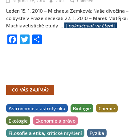
31 prosince, 2010
Vítek
Comment
Leden 15. 1. 2010 – Michaela Zemková: Naše divočina –
co byste v Praze nečekali 22. 1. 2010 – Marek Matějka:
Machiavelistické etudy
...
[
pokračovat ve čtení
]
Facebook
Twitter
Share
CO VÁS ZAJÍMÁ?
Astronomie a astrofyzika
Biologie
Chemie
Ekologie
Ekonomie a právo
Filosofie a etika, kritické myšlení
Fyzika