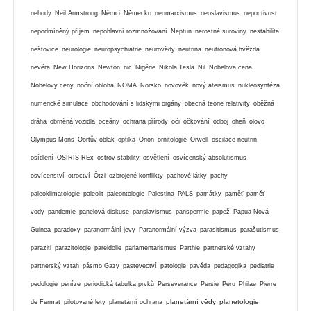
nehody
Neil Armstrong
Němci
Německo
neomarxismus
neoslavismus
nepoctivost
nepodmíněný příjem
nepohlavní rozmnožování
Neptun
nerostné suroviny
nestabilita
neštovice
neurologie
neuropsychiatrie
neurovědy
neutrina
neutronová hvězda
nevěra
New Horizons
Newton
nic
Nigérie
Nikola Tesla
Nil
Nobelova cena
Nobelovy ceny
noční obloha
NOMA
Norsko
novověk
nový ateismus
nukleosyntéza
numerické simulace
obchodování s lidskými orgány
obecná teorie relativity
oběžná
dráha
obrněná vozidla
oceány
ochrana přírody
oči
očkování
odboj
oheň
olovo
Olympus Mons
Oortův oblak
optika
Orion
ornitologie
Orwell
oscilace neutrin
osídlení
OSIRIS-REx
ostrov stability
osvětlení
osvícenský absolutismus
osvícenství
otroctví
Ötzi
ozbrojené konflikty
pachové látky
pachy
paleoklimatologie
paleolit
paleontologie
Palestina
PALS
památky
paměť
paměť
vody
pandemie
panelová diskuse
panslavismus
panspermie
papež
Papua Nová-
Guinea
paradoxy
paranormální jevy
Paranormální výzva
parasitismus
parašutismus
paraziti
parazitologie
pareidolie
parlamentarismus
Parthie
partnerské vztahy
partnerský vztah
pásmo Gazy
pastevectví
patologie
pavěda
pedagogika
pediatrie
pedologie
peníze
periodická tabulka prvků
Perseverance
Persie
Peru
Philae
Pierre
planetární vědy
planetologie
de Fermat
pilotované lety
planetární ochrana