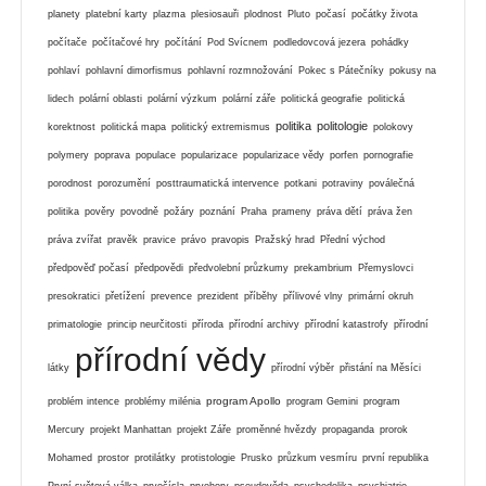
planety
platební karty
plazma
plesiosauři
plodnost
Pluto
počasí
počátky života
počítače
počítačové hry
počítání
Pod Svícnem
podledovcová jezera
pohádky
pohlaví
pohlavní dimorfismus
pohlavní rozmnožování
Pokec s Pátečníky
pokusy na
lidech
polární oblasti
polární výzkum
polární záře
politická geografie
politická
politika
politologie
korektnost
politická mapa
politický extremismus
polokovy
polymery
poprava
populace
popularizace
popularizace vědy
porfen
pornografie
porodnost
porozumění
posttraumatická intervence
potkani
potraviny
poválečná
politika
pověry
povodně
požáry
poznání
Praha
prameny
práva dětí
práva žen
práva zvířat
pravěk
pravice
právo
pravopis
Pražský hrad
Přední východ
předpověď počasí
předpovědi
předvolební průzkumy
prekambrium
Přemyslovci
presokratici
přetížení
prevence
prezident
příběhy
přílivové vlny
primární okruh
primatologie
princip neurčitosti
příroda
přírodní archivy
přírodní katastrofy
přírodní
přírodní vědy
látky
přírodní výběr
přistání na Měsíci
program Apollo
problém intence
problémy milénia
program Gemini
program
Mercury
projekt Manhattan
projekt Záře
proměnné hvězdy
propaganda
prorok
Mohamed
prostor
protilátky
protistologie
Prusko
průzkum vesmíru
první republika
První světová válka
prvočísla
prvohory
pseudověda
psychedelika
psychiatrie