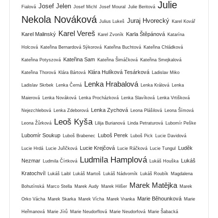
Julie
Josef Jelen
Fialová
Josef Michl
Josef Moural
Julie Beritová
Nekola Nováková
Juraj Hvorecký
Julius Lukeš
Karel Kovář
Karel Vereš
Karel Malinský
Karla Štěpánová
Karel Zvoník
Katarína
Holcová
Kateřina Bernardová Sýkorová
Kateřina Buchtová
Kateřina Chládková
Kateřina Sam
Kateřina Potyszová
Kateřina Šimáčková
Kateřina Smejkalová
Klára Hulíková Tesárková
Kateřina Thorová
Klára Bártová
Ladislav Miko
Lenka Hrabalová
Ladislav Skrbek
Lenka Černá
Lenka Králová
Lenka
Maierová
Lenka Nováková
Lenka Procházková
Lenka Slavíková
Lenka Vrtišková
Lenka Zychová
Nejezchlebová
Lenka Zdeborová
Leona Plášilová
Leona Šímová
Leoš Kyša
Leona Žůrková
Lilija Burianová
Linda Petraturová
Lubomír Peške
Lubomír Soukup
Luboš Perek
Luboš Brabenec
Luboš Pick
Lucie Davidová
Lucie Krejčová
Luděk
Lucie Hrdá
Lucie Juřičková
Lucie Ráčková
Lucie Tungul
Ludmila Hamplová
Nezmar
Lukáš
Ludmila Čírtková
Lukáš Houška
Kratochvíl
Lukáš Laibl
Lukáš Martoš
Lukáš Nádvorník
Lukáš Roubík
Magdalena
Marek Matějka
Bohutínská
Marco Stella
Marek Audy
Marek Hilšer
Marek
Marie Běhounková
Orko Vácha
Marek Skarka
Marek Vícha
Marek Vranka
Marie
Heřmanová
Marie Jírů
Marie Neudorflová
Marie Neudorfová
Marie Šabacká