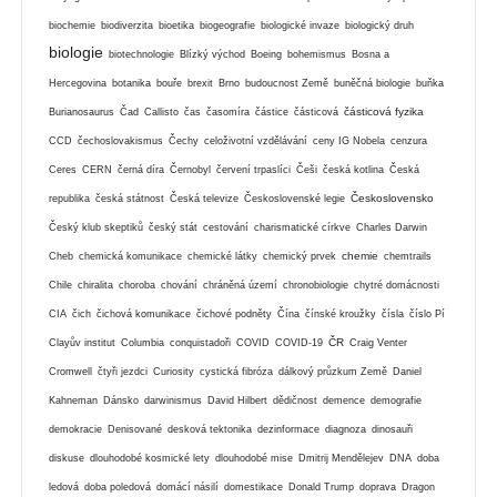
biochemie
biodiverzita
bioetika
biogeografie
biologické invaze
biologický druh
biologie
biotechnologie
Blízký východ
Boeing
bohemismus
Bosna a
Hercegovina
botanika
bouře
brexit
Brno
budoucnost Země
buněčná biologie
buňka
částicová fyzika
Burianosaurus
Čad
Callisto
čas
časomíra
částice
částicová
CCD
čechoslovakismus
Čechy
celoživotní vzdělávání
ceny IG Nobela
cenzura
Ceres
CERN
černá díra
Černobyl
červení trpaslíci
Češi
česká kotlina
Česká
Československo
republika
česká státnost
Česká televize
Československé legie
Český klub skeptiků
český stát
cestování
charismatické církve
Charles Darwin
chemie
Cheb
chemická komunikace
chemické látky
chemický prvek
chemtrails
Chile
chiralita
choroba
chování
chráněná území
chronobiologie
chytré domácnosti
CIA
čich
čichová komunikace
čichové podněty
Čína
čínské kroužky
čísla
číslo Pí
ČR
Clayův institut
Columbia
conquistadoři
COVID
COVID-19
Craig Venter
Cromwell
čtyři jezdci
Curiosity
cystická fibróza
dálkový průzkum Země
Daniel
Kahneman
Dánsko
darwinismus
David Hilbert
dědičnost
demence
demografie
demokracie
Denisované
desková tektonika
dezinformace
diagnoza
dinosauři
diskuse
dlouhodobé kosmické lety
dlouhodobé mise
Dmitrij Mendělejev
DNA
doba
ledová
doba poledová
domácí násilí
domestikace
Donald Trump
doprava
Dragon