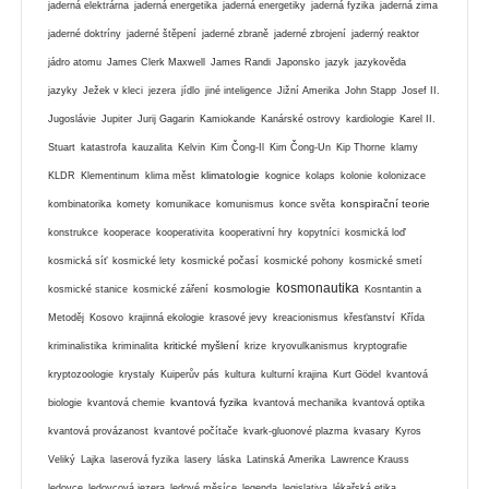
jaderná elektrárna
jaderná energetika
jaderná energetiky
jaderná fyzika
jaderná zima
jaderné doktríny
jaderné štěpení
jaderné zbraně
jaderné zbrojení
jaderný reaktor
jádro atomu
James Clerk Maxwell
James Randi
Japonsko
jazyk
jazykověda
jazyky
Ježek v kleci
jezera
jídlo
jiné inteligence
Jižní Amerika
John Stapp
Josef II.
Jugoslávie
Jupiter
Jurij Gagarin
Kamiokande
Kanárské ostrovy
kardiologie
Karel II.
Stuart
katastrofa
kauzalita
Kelvin
Kim Čong-Il
Kim Čong-Un
Kip Thorne
klamy
klimatologie
KLDR
Klementinum
klima měst
kognice
kolaps
kolonie
kolonizace
konspirační teorie
kombinatorika
komety
komunikace
komunismus
konce světa
konstrukce
kooperace
kooperativita
kooperativní hry
kopytníci
kosmická loď
kosmická síť
kosmické lety
kosmické počasí
kosmické pohony
kosmické smetí
kosmonautika
kosmologie
kosmické stanice
kosmické záření
Kosntantin a
Metoděj
Kosovo
krajinná ekologie
krasové jevy
kreacionismus
křesťanství
Křída
kritické myšlení
kriminalistika
kriminalita
krize
kryovulkanismus
kryptografie
kryptozoologie
krystaly
Kuiperův pás
kultura
kulturní krajina
Kurt Gödel
kvantová
kvantová fyzika
biologie
kvantová chemie
kvantová mechanika
kvantová optika
kvantová provázanost
kvantové počítače
kvark-gluonové plazma
kvasary
Kyros
Veliký
Lajka
laserová fyzika
lasery
láska
Latinská Amerika
Lawrence Krauss
ledovce
ledovcová jezera
ledové měsíce
legenda
legislativa
lékařská etika