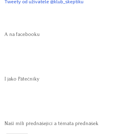
Tweety od uživatele @klub_skeptiku
A na facebooku
I jako Pátečníky
Naši milí přednášející a témata přednášek