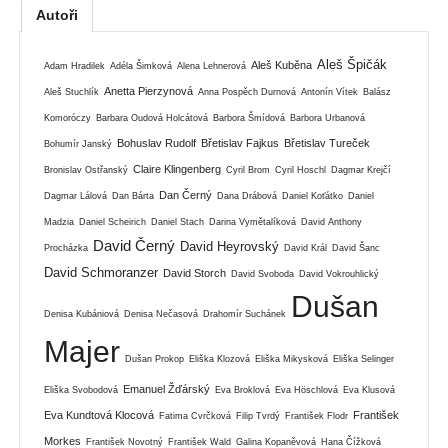
Autoři
Aleš Špičák
Aleš Kuběna
Adam Hradilek
Adéla Šimková
Alena Lehnerová
Anetta Pierzynová
Aleš Stuchlík
Anna Pospěch Durnová
Antonín Vítek
Balász
Komoróczy
Barbara Oudová Holcátová
Barbora Šmídová
Barbora Urbanová
Bohuslav Rudolf
Břetislav Fajkus
Břetislav Tureček
Bohumír Janský
Claire Klingenberg
Bronislav Ostřanský
Cyril Brom
Cyril Hoschl
Dagmar Krejčí
Dan Černý
Dagmar Lálová
Dan Bárta
Dana Drábová
Daniel Koťátko
Daniel
Madzia
Daniel Scheirich
Daniel Stach
Darina Vymětalíková
David Anthony
David Černý
David Heyrovský
Procházka
David Král
David Šanc
David Schmoranzer
David Storch
David Svoboda
David Vokrouhlický
Dušan
Denisa Kubániová
Denisa Nečasová
Drahomír Suchánek
Majer
Dušan Prokop
Eliška Klozová
Eliška Mikysková
Eliška Selinger
Emanuel Žďárský
Eliška Svobodová
Eva Broklová
Eva Höschlová
Eva Klusová
Eva Kundtová Klocová
František
Fatima Cvrčková
Filip Tvrdý
František Flodr
Morkes
František Novotný
František Wald
Galina Kopaněvová
Hana Čížková