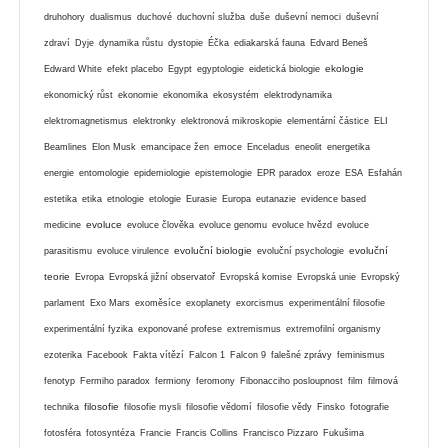
druhohory
dualismus
duchové
duchovní služba
duše
duševní nemoci
duševní
zdraví
Dyje
dynamika růstu
dystopie
Éčka
ediakarská fauna
Edvard Beneš
ekologie
Edward White
efekt placebo
Egypt
egyptologie
eidetická biologie
ekonomický růst
ekonomie
ekonomika
ekosystém
elektrodynamika
elektromagnetismus
elektronky
elektronová mikroskopie
elementární částice
ELI
Beamlines
Elon Musk
emancipace žen
emoce
Enceladus
eneolit
energetika
energie
entomologie
epidemiologie
epistemologie
EPR paradox
eroze
ESA
Esfahán
estetika
etika
etnologie
etologie
Eurasie
Europa
eutanazie
evidence based
evoluce
medicine
evoluce člověka
evoluce genomu
evoluce hvězd
evoluce
evoluční biologie
evoluční
parasitismu
evoluce virulence
evoluční psychologie
teorie
Evropa
Evropská jižní observatoř
Evropská komise
Evropská unie
Evropský
parlament
Exo Mars
exoměsíce
exoplanety
exorcismus
experimentální filosofie
experimentální fyzika
exponované profese
extremismus
extremofilní organismy
ezoterika
Facebook
Fakta vítězí
Falcon 1
Falcon 9
falešné zprávy
feminismus
fenotyp
Fermiho paradox
fermiony
feromony
Fibonacciho posloupnost
film
filmová
filosofie
technika
filosofie mysli
filosofie vědomí
filosofie vědy
Finsko
fotografie
fotosféra
fotosyntéza
Francie
Francis Collins
Francisco Pizzaro
Fukušima