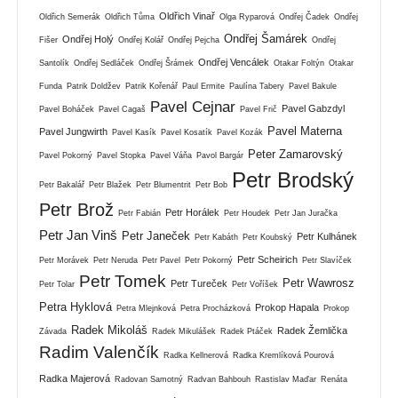
Oldřich Vinař
Oldřich Semerák
Oldřich Tůma
Olga Ryparová
Ondřej Čadek
Ondřej
Ondřej Šamárek
Ondřej Holý
Fišer
Ondřej Kolář
Ondřej Pejcha
Ondřej
Ondřej Vencálek
Santolík
Ondřej Sedláček
Ondřej Šrámek
Otakar Foltýn
Otakar
Funda
Patrik Doldžev
Patrik Kořenář
Paul Ermite
Paulína Tabery
Pavel Bakule
Pavel Cejnar
Pavel Gabzdyl
Pavel Boháček
Pavel Cagaš
Pavel Frič
Pavel Materna
Pavel Jungwirth
Pavel Kasík
Pavel Kosatík
Pavel Kozák
Peter Zamarovský
Pavel Pokorný
Pavel Stopka
Pavel Váňa
Pavol Bargár
Petr Brodský
Petr Bakalář
Petr Blažek
Petr Blumentrit
Petr Bob
Petr Brož
Petr Horálek
Petr Fabián
Petr Houdek
Petr Jan Juračka
Petr Jan Vinš
Petr Janeček
Petr Kulhánek
Petr Kabáth
Petr Koubský
Petr Scheirich
Petr Morávek
Petr Neruda
Petr Pavel
Petr Pokorný
Petr Slavíček
Petr Tomek
Petr Wawrosz
Petr Tureček
Petr Tolar
Petr Voříšek
Petra Hyklová
Prokop Hapala
Petra Mlejnková
Petra Procházková
Prokop
Radek Mikoláš
Radek Žemlička
Závada
Radek Mikulášek
Radek Ptáček
Radim Valenčík
Radka Kellnerová
Radka Kremlíková Pourová
Radka Majerová
Radovan Samotný
Radvan Bahbouh
Rastislav Maďar
Renáta