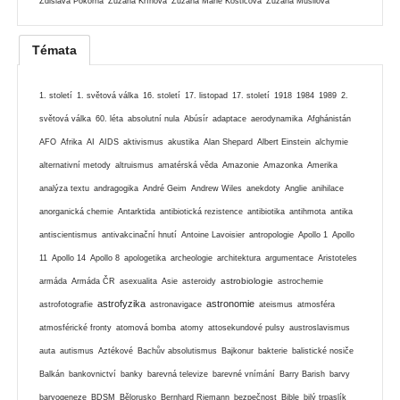
Zdislava Pokorná
Zuzana Kříhová
Zuzana Marie Kostićová
Zuzana Musilová
Témata
1. století
1. světová válka
16. století
17. listopad
17. století
1918
1984
1989
2.
světová válka
60. léta
absolutní nula
Abúsír
adaptace
aerodynamika
Afghánistán
AFO
Afrika
AI
AIDS
aktivismus
akustika
Alan Shepard
Albert Einstein
alchymie
alternativní metody
altruismus
amatérská věda
Amazonie
Amazonka
Amerika
analýza textu
andragogika
André Geim
Andrew Wiles
anekdoty
Anglie
anihilace
anorganická chemie
Antarktida
antibiotická rezistence
antibiotika
antihmota
antika
antiscientismus
antivakcinační hnutí
Antoine Lavoisier
antropologie
Apollo 1
Apollo
11
Apollo 14
Apollo 8
apologetika
archeologie
architektura
argumentace
Aristoteles
astrobiologie
armáda
Armáda ČR
asexualita
Asie
asteroidy
astrochemie
astrofyzika
astronomie
astrofotografie
astronavigace
ateismus
atmosféra
atmosférické fronty
atomová bomba
atomy
attosekundové pulsy
austroslavismus
auta
autismus
Aztékové
Bachův absolutismus
Bajkonur
bakterie
balistické nosiče
Balkán
bankovnictví
banky
barevná televize
barevné vnímání
Barry Barish
barvy
baryogeneze
BDSM
Bělorusko
Bernhard Riemann
bezpečnost
Bible
bilý trpaslík