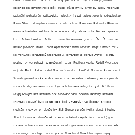
psychologie
psychoterapie
ptáci
pulsar
původ hmoty
pyramidy
qubity
racionalita
racionální rozhodování
radioaktivita
radioaktivní spad
radioastronomie
radioteleskop
Rainer Weiss
raketoplán
raketová technika
rakety
Rakousko
Rakousko-Uhersko
religionistika
rakovina
Rastislav
reaktory čtvrté generace
řeky
Remek
replikační
krize
Richard Dawkins
Richterova škála
Riemannova hypotéza
Řím
Římská říše
římské provincie
rituály
Robert Oppenheimer
roboti
robotika
Roger Chaffee
rok v
kosmonautice
romantický nacionalismus
romantismus
Ronald Drever
Rosetta
rostliny
rovnost pohlaví
rozmnožování
rozum
Rubikova kostka
Rudolf Mössbauer
rudý obr
Rusko
Sahara
sahel
Sametová revoluce
Sandžak
Sarajevo
Saturn
savci
Schrödingerova kočička
sci-fi
science fiction
sebeklam
sedimenty
sedmá perioda
seismické vlny
seismika
seismologie
sekularismus
šelmy
Semjorka R7
Senát
Sergej Koroljov
sex
sexualita
sexualizované násilí
sexuální menšiny
sexuální
skepticismus
sexuologie
orientace
sexuální život
šíité
školství
Skotsko
šlechtění
slepý démon
sloučeniny
SLS
Slunce
sluneční fyzika
sluneční hodiny
Sluneční soustava
sluneční vítr
smrt
smrt hvězd
smysly
šneci
sobecký gen
sociální bublina
sociální demokracie
sociální geografie
sociální hmyz
sociální sítě
sociobiologie
sociologie
sociomapování
Somaliland
Somálsko
sopka
sopky