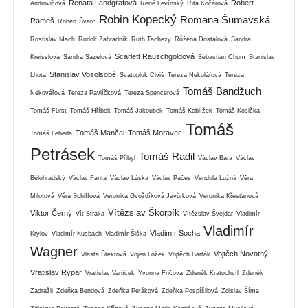
Renata Landgrafová
Robert
Androvičová
René Levínský
Rita Kočárová
Robin Kopecký
Romana Šumavská
Rameš
Robert Švarc
Rostislav Mach
Rudolf Zahradník
Ruth Tachezy
Růžena Dostálová
Sandra
Scarlett Rauschgoldová
Kreisslová
Sandra Sázelová
Sebastian Chum
Stanislav
Stanislav Vosolsobě
Lhota
Svatopluk Civiš
Tereza Nekolářová
Tereza
Tomáš Bandžuch
Nekovářová
Tereza Pavlíčková
Tereza Spencerová
Tomáš Fürst
Tomáš Hříbek
Tomáš Jakoubek
Tomáš Koblížek
Tomáš Kosička
Tomáš
Tomáš Mančal
Tomáš Moravec
Tomáš Lebeda
Petrásek
Tomáš Radil
Tomáš Přibyl
Václav Bára
Václav
Bělohradský
Václav Fanta
Václav Láska
Václav Pačes
Vendula Lužná
Věra
Milotová
Věra Schiffová
Veronika Gvoždíková Javůrková
Veronika Křesťanová
Vítězslav Škorpík
Viktor Černý
Vít Straka
Vítězslav Švejdar
Vladimír
Vladimír
Vladimír Socha
Krylov
Vladimír Kusbach
Vladimír Šiška
Wagner
Vojtěch Novotný
Vlasta Štekrová
Vojen Ložek
Vojtěch Barták
Vratislav Rýpar
Vratislav Vaníček
Yvonna Fričová
Zdeněk Kratochvíl
Zdeněk
Zadražil
Zdeňka Bendová
Zdeňka Petáková
Zdeňka Pospíšilová
Zdislav Šíma