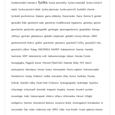
fyzika
fundamentální interakce
fyzika atmosféry
fyzika materiálů
fyzika nízkých
teplot
fyzika pevných látek
fyzika plazmatu
fyzika povrchů
fyzikální chemie
fyzikální pozitivismus
Galaxie
gama záblesky
Ganymedes
Gaza
Gemini 8
gender
generální štáb
genetické vady
geneticky modifikované organismy
genetika
genom
geografie
geologie
geochemie
geofyzika
geomagnetismus
geopolitika
George
Jeffreys
germáni
globalizace
globální oteplování
globální zmeny klimatu
GMO
goniometrické funkce
grafen
gravettien
gravitace
gravitační čočky
gravitační vlny
gravitační záření
Gulag
GW150914
HAARP
Habsburkové
Hamás
Hanibal
harmonie
HDP
helenistický svět
helioseismologie
helium
Hernán Cortés
historie vědy
heutagogika
Higgsův boson
Historie Pátečníků
HIV
hlavní
posloupnost
hlavolamy
hmota
hoaxy
homeopatie
Homo sapiens
homosexualita
horolezectví
houby
hrdinství
hudba
humanitní vědy
humor
hurikány
Huxley
hvězdy
hybridní válka
Hyde Park Civilizace
hydrogeografie
hydrologie
hypnóza
ichtyologie
ichtyosauři
ilumináti
imigranti
impakty
imunita
imunitní systém
imunologie
Indie
Indoevropané
infekce
inflace
informatika
Inkové
InSight
inteligence
internet
internetové diskuze
invazivní druhy
investigativní žurnalistika
Io
iracionalita
Írán
islám
Islámský stát
ISRO
Itálie
Ivan Koněv
Izrael
jaderná chemie