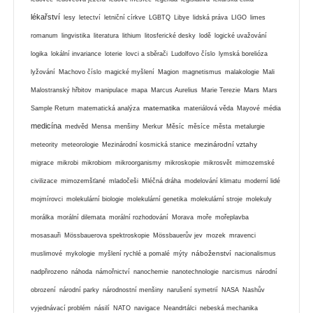
lékařství
lesy
letectví
letniční církve
LGBTQ
Libye
lidská práva
LIGO
limes
romanum
lingvistika
literatura
lithium
litosferické desky
lodě
logické uvažování
logika
lokální invariance
loterie
lovci a sběrači
Ludolfovo číslo
lymská borelióza
lyžování
Machovo číslo
magické myšlení
Magion
magnetismus
malakologie
Mali
Mars
Malostranský hřbitov
manipulace
mapa
Marcus Aurelius
Marie Terezie
Mars
matematika
Sample Return
matematická analýza
materiálová věda
Mayové
média
medicína
medvěd
Mensa
menšiny
Merkur
Měsíc
měsíce
města
metalurgie
mezinárodní vztahy
meteority
meteorologie
Mezinárodní kosmická stanice
migrace
mikrobi
mikrobiom
mikroorganismy
mikroskopie
mikrosvět
mimozemské
civilizace
mimozemšťané
mladočeši
Mléčná dráha
modelování klimatu
moderní lidé
mojmírovci
molekulární biologie
molekulární genetika
molekulární stroje
molekuly
morálka
morální dilemata
morální rozhodování
Morava
moře
mořeplavba
mosasauři
Mössbauerova spektroskopie
Mössbauerův jev
mozek
mravenci
náboženství
muslimové
mykologie
myšlení rychlé a pomalé
mýty
nacionalismus
nadpřirozeno
náhoda
námořnictví
nanochemie
nanotechnologie
narcismus
národní
obrození
národní parky
národnostní menšiny
narušení symetrií
NASA
Nashův
vyjednávací problém
násilí
NATO
navigace
Neandrtálci
nebeská mechanika