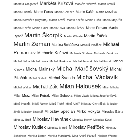
Markéta Křížová
Markéta Gregorová
Markéta Vlčková
Martin Braniš
Martin Ferus
Martin Kašík
Martin Buchtík
Martin Gembec
Martin Konvička
Martin Konvička (lingvista)
Martin Kovář
Martin Kozák
Martin Lulák
Martin Mejstřík
Martin Profant
Martin
Martin Novák
Martin Odler
Martin Oliva
Martin Přeček
Martin Škorpík
Martin Žáček
Rybář
Martin Wihoda
Martin Zeman
Michael
Martina Boháčová
Matouš Pilnáček
Romancov
Michaela Košová
Michaela Studená
Michaela Zemková
Michal
Michal Belda
Michal Bursa
Michal Hoskovec
Michal Jeníček
Michal Křížek
Michal Marčišovský
Michal Malinský
Michal
Křupka
Michal Václavík
Pitoňák
Michal Švanda
Michal Stehlík
Milan Halousek
Michal Žák
Michal Walter
Milan Mihola
Milan Mráz
Milan Petrák
Milan Sobotka
Milan Vlach
Milena Josefovičová
Miloš Husník
Miloš Rotter
Miloš Tichý
Miloš Uhlíř
Miloslav Chytráček
Miloslav
Miloslav Špecián
Mirko Rokyta
Miroslav Bárta
Jirků
Miloslav Šindelář
Miroslav Havránek
Miroslav Brož
Miroslav Horký
Miroslav Kutal
Miroslav Kutílek
Miroslav Petříček
Miroslav Mareš
Miroslav
Scheinost
Monika Barton
Monika Mareková
Nina Andrš Fárová
Norbert Werner