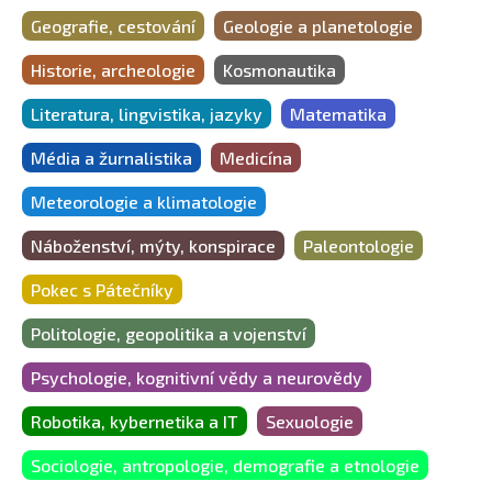
Geografie, cestování
Geologie a planetologie
Historie, archeologie
Kosmonautika
Literatura, lingvistika, jazyky
Matematika
Média a žurnalistika
Medicína
Meteorologie a klimatologie
Náboženství, mýty, konspirace
Paleontologie
Pokec s Pátečníky
Politologie, geopolitika a vojenství
Psychologie, kognitivní vědy a neurovědy
Robotika, kybernetika a IT
Sexuologie
Sociologie, antropologie, demografie a etnologie