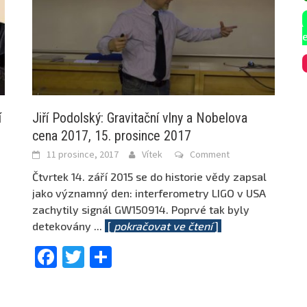
í
Jiří Podolský: Gravitační vlny a Nobelova
cena 2017, 15. prosince 2017
11 prosince, 2017
Vítek
Comment
Čtvrtek 14. září 2015 se do historie vědy zapsal
jako významný den: interferometry LIGO v USA
zachytily signál GW150914. Poprvé tak byly
detekovány
...
[
pokračovat ve čtení
]
Facebook
Twitter
Share