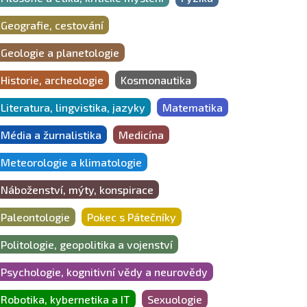
Geografie, cestování
Geologie a planetologie
Historie, archeologie
Kosmonautika
Literatura, lingvistika, jazyky
Matematika
Média a žurnalistika
Medicína
Meteorologie a klimatologie
Náboženství, mýty, konspirace
Paleontologie
Pokec s Pátečníky
Politologie, geopolitika a vojenství
Psychologie, kognitivní vědy a neurovědy
Robotika, kybernetika a IT
Sexuologie