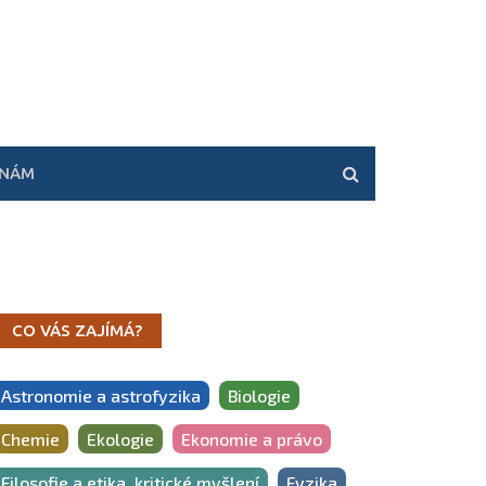
 NÁM
CO VÁS ZAJÍMÁ?
Astronomie a astrofyzika
Biologie
Chemie
Ekologie
Ekonomie a právo
Filosofie a etika, kritické myšlení
Fyzika