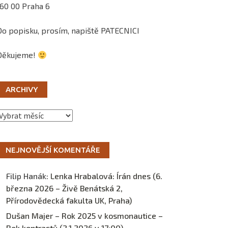
160 00 Praha 6
Do popisku, prosím, napiště PATECNICI
Děkujeme!
ARCHIVY
Archivy
NEJNOVĚJŠÍ KOMENTÁŘE
Filip Hanák
:
Lenka Hrabalová: Írán dnes (6.
března 2026 – Živě Benátská 2,
Přírodovědecká fakulta UK, Praha)
Dušan Majer – Rok 2025 v kosmonautice –
Rok kontrastů (2.1.2026 v 17:00) –