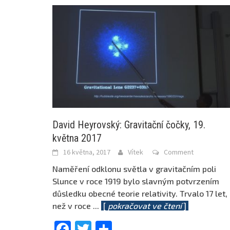
David Heyrovský: Gravitační čočky, 19.
května 2017
16 května, 2017
Vítek
Comment
Naměření odklonu světla v gravitačním poli
Slunce v roce 1919 bylo slavným potvrzením
důsledku obecné teorie relativity. Trvalo 17 let,
než v roce
...
[
pokračovat ve čtení
]
Facebook
Twitter
Share