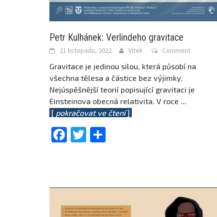
Petr Kulhánek: Verlindeho gravitace
21 listopadu, 2022
Vítek
Comment
Gravitace je jedinou silou, která působí na
všechna tělesa a částice bez výjimky.
Nejúspěšnější teorií popisující gravitaci je
Einsteinova obecná relativita. V roce
...
[
pokračovat ve čtení
]
Facebook
Twitter
Share