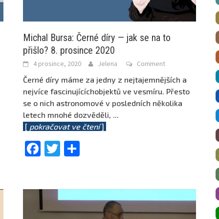
Michal Bursa: Černé díry — jak se na to
přišlo? 8. prosince 2020
4 prosince, 2020
Jelena
Comment
Černé díry máme za jedny z nejtajemnějších a
nejvíce fascinujícíchobjektů ve vesmíru. Přesto
se o nich astronomové v posledních několika
letech mnohé dozvěděli,
...
[
pokračovat ve čtení
]
Facebook
Twitter
Share