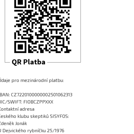
Údaje pro mezinárodní platbu:
IBAN: CZ7220100000002501062313
BIC/SWIFT: FIOBCZPPXXX
Kontaktní adresa
Českého klubu skeptiků SISYFOS:
Zdeněk Jonák
U Dejvického rybníčku 25/1976