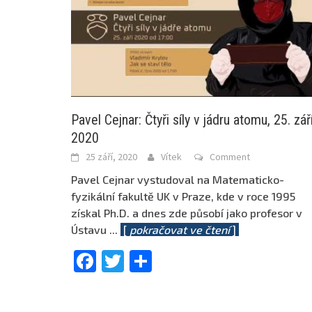
Pavel Cejnar: Čtyři síly v jádru atomu, 25. zář
2020
25 září, 2020
Vítek
Comment
Pavel Cejnar vystudoval na Matematicko-
fyzikální fakultě UK v Praze, kde v roce 1995
získal Ph.D. a dnes zde působí jako profesor v
Ústavu
...
[
pokračovat ve čtení
]
Facebook
Twitter
Share