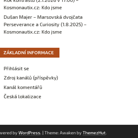
Kosmonautix.cz
:
Kdo jsme
Dušan Majer – Marsovská dvojčata
Perseverance a Curiosity (1.8.2025) –
Kosmonautix.cz
:
Kdo jsme
ZÁKLADNÍ INFORMACE
Přihlásit se
Zdroj kanálů (příspěvky)
Kanál komentářů
Česká lokalizace
owered by
WordPress
.
|
Theme: Awaken by
ThemezHut
.