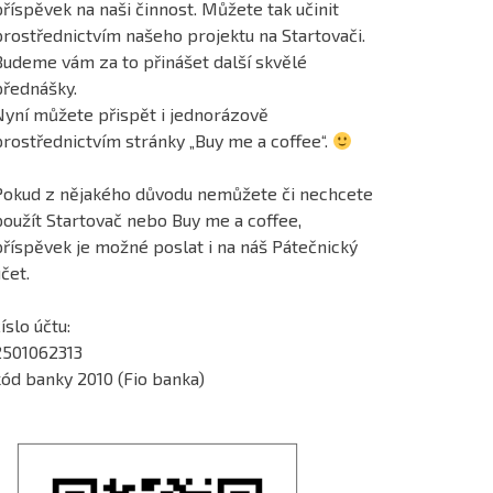
říspěvek na naši činnost. Můžete tak učinit
prostřednictvím našeho projektu na Startovači.
Budeme vám za to přinášet další skvělé
přednášky.
Nyní můžete přispět i jednorázově
prostřednictvím stránky „Buy me a coffee“.
Pokud z nějakého důvodu nemůžete či nechcete
použít Startovač nebo Buy me a coffee,
příspěvek je možné poslat i na náš Pátečnický
čet.
íslo účtu:
2501062313
kód banky 2010 (Fio banka)