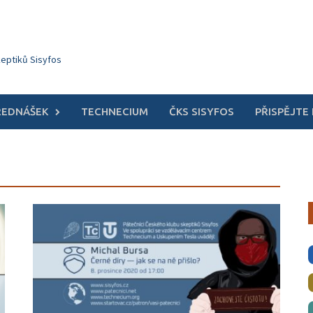
keptiků Sisyfos
ŘEDNÁŠEK
TECHNECIUM
ČKS SISYFOS
PŘISPĚJTE