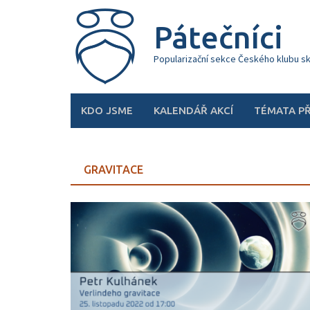
Skip
to
Pátečníci
content
Popularizační sekce Českého klubu s
KDO JSME
KALENDÁŘ AKCÍ
TÉMATA P
GRAVITACE