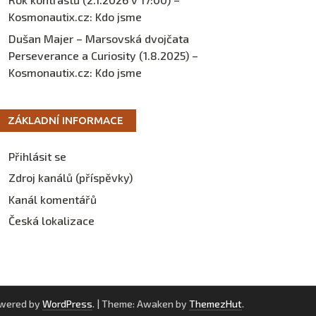
Kosmonautix.cz
:
Kdo jsme
Dušan Majer – Marsovská dvojčata
Perseverance a Curiosity (1.8.2025) –
Kosmonautix.cz
:
Kdo jsme
ZÁKLADNÍ INFORMACE
Přihlásit se
Zdroj kanálů (příspěvky)
Kanál komentářů
Česká lokalizace
owered by
WordPress
.
|
Theme: Awaken by
ThemezHut
.