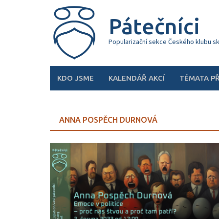
Skip
to
Pátečníci
content
Popularizační sekce Českého klubu s
KDO JSME
KALENDÁŘ AKCÍ
TÉMATA P
ANNA POSPĚCH DURNOVÁ