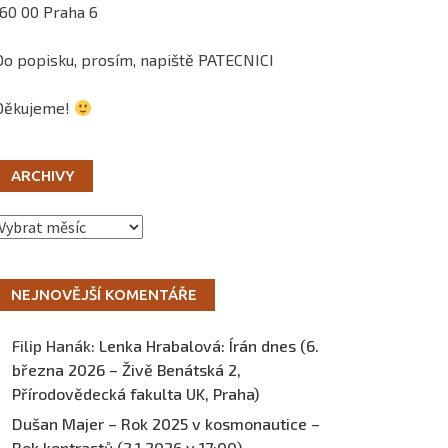
160 00 Praha 6
Do popisku, prosím, napiště PATECNICI
Děkujeme!
ARCHIVY
Archivy
NEJNOVĚJŠÍ KOMENTÁŘE
Filip Hanák
:
Lenka Hrabalová: Írán dnes (6.
března 2026 – Živě Benátská 2,
Přírodovědecká fakulta UK, Praha)
Dušan Majer – Rok 2025 v kosmonautice –
Rok kontrastů (2.1.2026 v 17:00) –