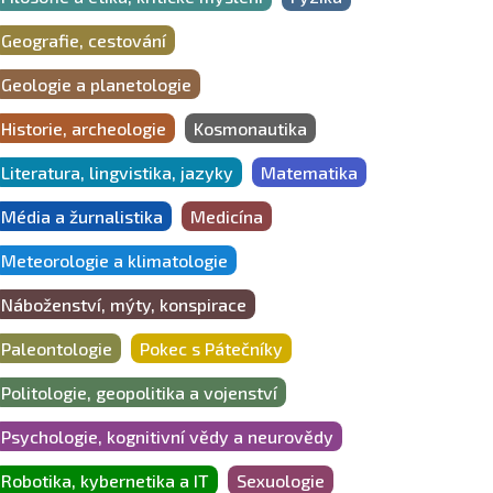
Geografie, cestování
Geologie a planetologie
Historie, archeologie
Kosmonautika
Literatura, lingvistika, jazyky
Matematika
Média a žurnalistika
Medicína
Meteorologie a klimatologie
Náboženství, mýty, konspirace
Paleontologie
Pokec s Pátečníky
Politologie, geopolitika a vojenství
Psychologie, kognitivní vědy a neurovědy
Robotika, kybernetika a IT
Sexuologie