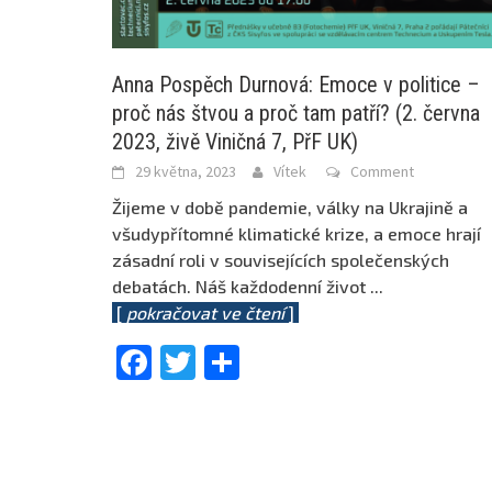
Anna Pospěch Durnová: Emoce v politice –
proč nás štvou a proč tam patří? (2. června
2023, živě Viničná 7, PřF UK)
29 května, 2023
Vítek
Comment
Žijeme v době pandemie, války na Ukrajině a
všudypřítomné klimatické krize, a emoce hrají
zásadní roli v souvisejících společenských
debatách. Náš každodenní život
...
[
pokračovat ve čtení
]
Facebook
Twitter
Share