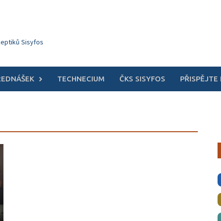
keptiků Sisyfos
ŘEDNÁŠEK
TECHNECIUM
ČKS SISYFOS
PŘISPĚJTE