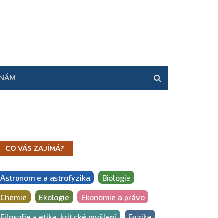
 NÁM
CO VÁS ZAJÍMÁ?
Astronomie a astrofyzika
Biologie
Chemie
Ekologie
Ekonomie a právo
Filosofie a etika, kritické myšlení
Fyzika