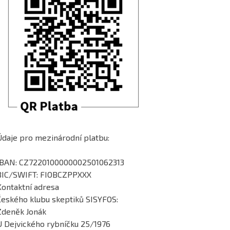
Údaje pro mezinárodní platbu:
IBAN: CZ7220100000002501062313
BIC/SWIFT: FIOBCZPPXXX
Kontaktní adresa
Českého klubu skeptiků SISYFOS:
Zdeněk Jonák
U Dejvického rybníčku 25/1976