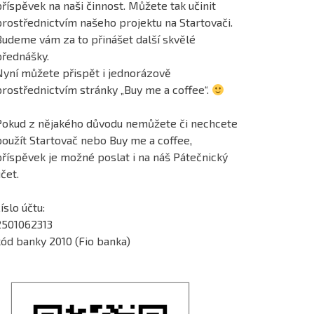
říspěvek na naši činnost. Můžete tak učinit
prostřednictvím našeho projektu na Startovači.
Budeme vám za to přinášet další skvělé
přednášky.
Nyní můžete přispět i jednorázově
prostřednictvím stránky „Buy me a coffee“.
Pokud z nějakého důvodu nemůžete či nechcete
použít Startovač nebo Buy me a coffee,
příspěvek je možné poslat i na náš Pátečnický
čet.
íslo účtu:
2501062313
kód banky 2010 (Fio banka)