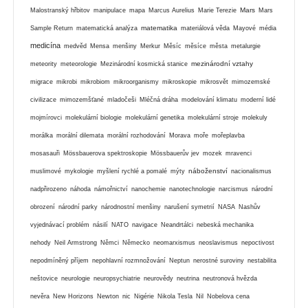
Mars
Malostranský hřbitov
manipulace
mapa
Marcus Aurelius
Marie Terezie
Mars
matematika
Sample Return
matematická analýza
materiálová věda
Mayové
média
medicína
medvěd
Mensa
menšiny
Merkur
Měsíc
měsíce
města
metalurgie
mezinárodní vztahy
meteority
meteorologie
Mezinárodní kosmická stanice
migrace
mikrobi
mikrobiom
mikroorganismy
mikroskopie
mikrosvět
mimozemské
civilizace
mimozemšťané
mladočeši
Mléčná dráha
modelování klimatu
moderní lidé
mojmírovci
molekulární biologie
molekulární genetika
molekulární stroje
molekuly
morálka
morální dilemata
morální rozhodování
Morava
moře
mořeplavba
mosasauři
Mössbauerova spektroskopie
Mössbauerův jev
mozek
mravenci
náboženství
muslimové
mykologie
myšlení rychlé a pomalé
mýty
nacionalismus
nadpřirozeno
náhoda
námořnictví
nanochemie
nanotechnologie
narcismus
národní
obrození
národní parky
národnostní menšiny
narušení symetrií
NASA
Nashův
vyjednávací problém
násilí
NATO
navigace
Neandrtálci
nebeská mechanika
nehody
Neil Armstrong
Němci
Německo
neomarxismus
neoslavismus
nepoctivost
nepodmíněný příjem
nepohlavní rozmnožování
Neptun
nerostné suroviny
nestabilita
neštovice
neurologie
neuropsychiatrie
neurovědy
neutrina
neutronová hvězda
nevěra
New Horizons
Newton
nic
Nigérie
Nikola Tesla
Nil
Nobelova cena