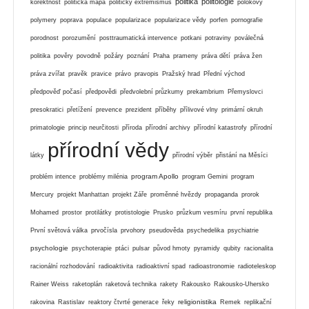
politika
politologie
korektnost
politická mapa
politický extremismus
polokovy
polymery
poprava
populace
popularizace
popularizace vědy
porfen
pornografie
porodnost
porozumění
posttraumatická intervence
potkani
potraviny
poválečná
politika
pověry
povodně
požáry
poznání
Praha
prameny
práva dětí
práva žen
práva zvířat
pravěk
pravice
právo
pravopis
Pražský hrad
Přední východ
předpověď počasí
předpovědi
předvolební průzkumy
prekambrium
Přemyslovci
presokratici
přetížení
prevence
prezident
příběhy
přílivové vlny
primární okruh
primatologie
princip neurčitosti
příroda
přírodní archivy
přírodní katastrofy
přírodní
přírodní vědy
látky
přírodní výběr
přistání na Měsíci
program Apollo
problém intence
problémy milénia
program Gemini
program
Mercury
projekt Manhattan
projekt Záře
proměnné hvězdy
propaganda
prorok
Mohamed
prostor
protilátky
protistologie
Prusko
průzkum vesmíru
první republika
První světová válka
prvočísla
prvohory
pseudověda
psychedelika
psychiatrie
psychologie
psychoterapie
ptáci
pulsar
původ hmoty
pyramidy
qubity
racionalita
racionální rozhodování
radioaktivita
radioaktivní spad
radioastronomie
radioteleskop
Rainer Weiss
raketoplán
raketová technika
rakety
Rakousko
Rakousko-Uhersko
religionistika
rakovina
Rastislav
reaktory čtvrté generace
řeky
Remek
replikační