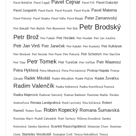
Pavel Cejnar
Pavel Gabzdyl
Pavel Boháček
Pavel Cagaš
Pavel Frič
Pavel Materna
Pavel Jungwirth
Pavel Kasík
Pavel Kosatík
Pavel Kozák
Peter Zamarovský
Pavel Pokorný
Pavel Stopka
Pavel Váňa
Pavol Bargár
Petr Brodský
Petr Bakalář
Petr Blažek
Petr Blumentrit
Petr Bob
Petr Brož
Petr Horálek
Petr Fabián
Petr Houdek
Petr Jan Juračka
Petr Jan Vinš
Petr Janeček
Petr Kulhánek
Petr Kabáth
Petr Koubský
Petr Scheirich
Petr Morávek
Petr Neruda
Petr Pavel
Petr Pokorný
Petr Slavíček
Petr Tomek
Petr Wawrosz
Petr Tureček
Petr Tolar
Petr Voříšek
Petra Hyklová
Prokop Hapala
Petra Mlejnková
Petra Procházková
Prokop
Radek Mikoláš
Radek Žemlička
Závada
Radek Mikulášek
Radek Ptáček
Radim Valenčík
Radka Kellnerová
Radka Kremlíková Pourová
Radka Majerová
Radovan Samotný
Radvan Bahbouh
Rastislav Maďar
Renáta
Renata Landgrafová
Robert
Androvičová
René Levínský
Rita Kočárová
Robin Kopecký
Romana Šumavská
Rameš
Robert Švarc
Rostislav Mach
Rudolf Zahradník
Ruth Tachezy
Růžena Dostálová
Sandra
Scarlett Rauschgoldová
Kreisslová
Sandra Sázelová
Sebastian Chum
Stanislav
Stanislav Vosolsobě
Lhota
Svatopluk Civiš
Tereza Nekolářová
Tereza