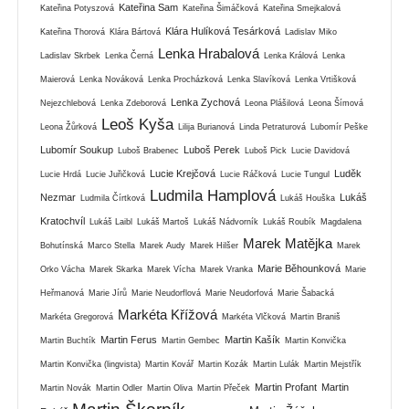
Kateřina Sam
Kateřina Potyszová
Kateřina Šimáčková
Kateřina Smejkalová
Klára Hulíková Tesárková
Kateřina Thorová
Klára Bártová
Ladislav Miko
Lenka Hrabalová
Ladislav Skrbek
Lenka Černá
Lenka Králová
Lenka
Maierová
Lenka Nováková
Lenka Procházková
Lenka Slavíková
Lenka Vrtišková
Lenka Zychová
Nejezchlebová
Lenka Zdeborová
Leona Plášilová
Leona Šímová
Leoš Kyša
Leona Žůrková
Lilija Burianová
Linda Petraturová
Lubomír Peške
Lubomír Soukup
Luboš Perek
Luboš Brabenec
Luboš Pick
Lucie Davidová
Lucie Krejčová
Luděk
Lucie Hrdá
Lucie Juřičková
Lucie Ráčková
Lucie Tungul
Ludmila Hamplová
Nezmar
Lukáš
Ludmila Čírtková
Lukáš Houška
Kratochvíl
Lukáš Laibl
Lukáš Martoš
Lukáš Nádvorník
Lukáš Roubík
Magdalena
Marek Matějka
Bohutínská
Marco Stella
Marek Audy
Marek Hilšer
Marek
Marie Běhounková
Orko Vácha
Marek Skarka
Marek Vícha
Marek Vranka
Marie
Heřmanová
Marie Jírů
Marie Neudorflová
Marie Neudorfová
Marie Šabacká
Markéta Křížová
Markéta Gregorová
Markéta Vlčková
Martin Braniš
Martin Ferus
Martin Kašík
Martin Buchtík
Martin Gembec
Martin Konvička
Martin Konvička (lingvista)
Martin Kovář
Martin Kozák
Martin Lulák
Martin Mejstřík
Martin Profant
Martin
Martin Novák
Martin Odler
Martin Oliva
Martin Přeček