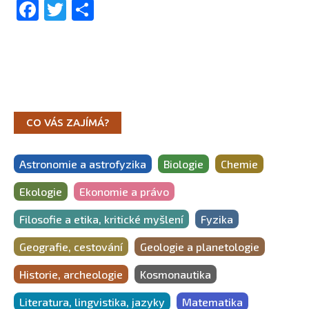
Facebook
Twitter
Share
CO VÁS ZAJÍMÁ?
Astronomie a astrofyzika
Biologie
Chemie
Ekologie
Ekonomie a právo
Filosofie a etika, kritické myšlení
Fyzika
Geografie, cestování
Geologie a planetologie
Historie, archeologie
Kosmonautika
Literatura, lingvistika, jazyky
Matematika