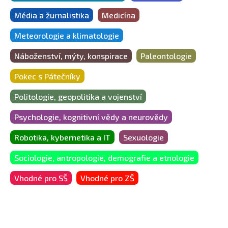
Média a žurnalistika
Medicína
Meteorologie a klimatologie
Náboženství, mýty, konspirace
Paleontologie
Pokec s Pátečníky
Politologie, geopolitika a vojenství
Psychologie, kognitivní vědy a neurovědy
Robotika, kybernetika a IT
Sexuologie
Sociologie, antropologie, demografie a etnologie
Vhodné pro SŠ
Vhodné pro ZŠ