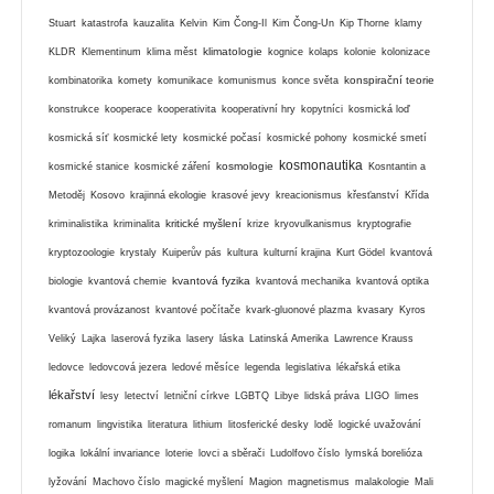
Stuart
katastrofa
kauzalita
Kelvin
Kim Čong-Il
Kim Čong-Un
Kip Thorne
klamy
klimatologie
KLDR
Klementinum
klima měst
kognice
kolaps
kolonie
kolonizace
konspirační teorie
kombinatorika
komety
komunikace
komunismus
konce světa
konstrukce
kooperace
kooperativita
kooperativní hry
kopytníci
kosmická loď
kosmická síť
kosmické lety
kosmické počasí
kosmické pohony
kosmické smetí
kosmonautika
kosmologie
kosmické stanice
kosmické záření
Kosntantin a
Metoděj
Kosovo
krajinná ekologie
krasové jevy
kreacionismus
křesťanství
Křída
kritické myšlení
kriminalistika
kriminalita
krize
kryovulkanismus
kryptografie
kryptozoologie
krystaly
Kuiperův pás
kultura
kulturní krajina
Kurt Gödel
kvantová
kvantová fyzika
biologie
kvantová chemie
kvantová mechanika
kvantová optika
kvantová provázanost
kvantové počítače
kvark-gluonové plazma
kvasary
Kyros
Veliký
Lajka
laserová fyzika
lasery
láska
Latinská Amerika
Lawrence Krauss
ledovce
ledovcová jezera
ledové měsíce
legenda
legislativa
lékařská etika
lékařství
lesy
letectví
letniční církve
LGBTQ
Libye
lidská práva
LIGO
limes
romanum
lingvistika
literatura
lithium
litosferické desky
lodě
logické uvažování
logika
lokální invariance
loterie
lovci a sběrači
Ludolfovo číslo
lymská borelióza
lyžování
Machovo číslo
magické myšlení
Magion
magnetismus
malakologie
Mali