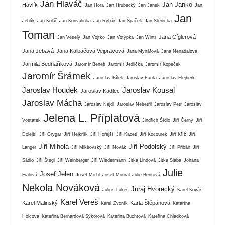
Jan Hlaváč
Jan Janko
Havlík
Jan Hora
Jan Hrubecký
Jan Janek
Jan
Jan
Jehlík
Jan Kolář
Jan Konvalinka
Jan Rybář
Jan Špaček
Jan Stěnička
Toman
Jana Cíglerová
Jan Veselý
Jan Vojtko
Jan Votýpka
Jan Wintr
Jana Jebavá
Jana Kalbáčová Vejpravová
Jana Mynářová
Jana Nenadalová
Jarmila Bednaříková
Jaromír Beneš
Jaromír Jedlička
Jaromír Kopeček
Jaromír Šrámek
Jaroslav Bílek
Jaroslav Fanta
Jaroslav Flejberk
Jaroslav Houdek
Jaroslav Kousal
Jaroslav Kadlec
Jaroslav Mácha
Jaroslav Nejdl
Jaroslav Nešetřil
Jaroslav Petr
Jaroslav
Jelena L. Příplatová
Vostatek
Jindřich Šídlo
Jiří Černý
Jiří
Dolejší
Jiří Grygar
Jiří Hejkrlík
Jiří Hořejší
Jiří Kacetl
Jiří Kocourek
Jiří Kříž
Jiří
Jiří Mihola
Jiří Podolský
Langer
Jiří Mikšovský
Jiří Novák
Jiří Přibáň
Jiří
Sádlo
Jiří Štegl
Jiří Weinberger
Jiří Wiedermann
Jitka Lindová
Jitka Slabá
Johana
Julie
Josef Jelen
Fialová
Josef Michl
Josef Moural
Julie Beritová
Nekola Nováková
Juraj Hvorecký
Julius Lukeš
Karel Kovář
Karel Vereš
Karel Malinský
Karla Štěpánová
Karel Zvoník
Katarína
Holcová
Kateřina Bernardová Sýkorová
Kateřina Buchtová
Kateřina Chládková