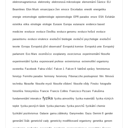
elektromagnetismus
elektronky
elektronová mikroskopie
elementární částice
ELI
Beamlines
Elon Musk
emancipace žen
emoce
Enceladus
eneolit
energetika
energie
entomologie
epidemiologie
epistemologie
EPR paradox
eroze
ESA
Esfahán
estetika
etika
etnologie
etologie
Eurasie
Europa
eutanazie
evidence based
evoluce
medicine
evoluce člověka
evoluce genomu
evoluce hvězd
evoluce
evoluční biologie
evoluční
parasitismu
evoluce virulence
evoluční psychologie
teorie
Evropa
Evropská jižní observatoř
Evropská komise
Evropská unie
Evropský
parlament
Exo Mars
exoměsíce
exoplanety
exorcismus
experimentální filosofie
experimentální fyzika
exponované profese
extremismus
extremofilní organismy
ezoterika
Facebook
Fakta vítězí
Falcon 1
Falcon 9
falešné zprávy
feminismus
fenotyp
Fermiho paradox
fermiony
feromony
Fibonacciho posloupnost
film
filmová
filosofie
technika
filosofie mysli
filosofie vědomí
filosofie vědy
Finsko
fotografie
fotosféra
fotosyntéza
Francie
Francis Collins
Francisco Pizzaro
Fukušima
fyzika
fundamentální interakce
fyzika atmosféry
fyzika materiálů
fyzika nízkých
teplot
fyzika pevných látek
fyzika plazmatu
fyzika povrchů
fyzikální chemie
fyzikální pozitivismus
Galaxie
gama záblesky
Ganymedes
Gaza
Gemini 8
gender
generální štáb
genetické vady
geneticky modifikované organismy
genetika
genom