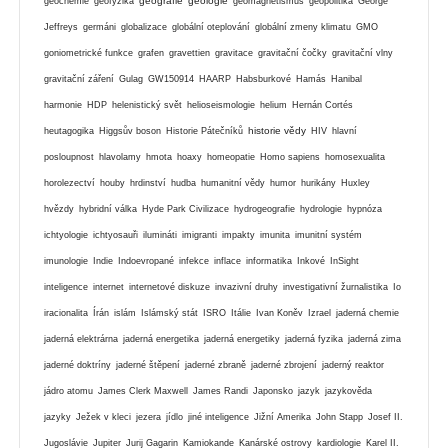
geografie
geologie
geochemie
geofyzika
geomagnetismus
geopolitika
George
Jeffreys
germáni
globalizace
globální oteplování
globální zmeny klimatu
GMO
goniometrické funkce
grafen
gravettien
gravitace
gravitační čočky
gravitační vlny
gravitační záření
Gulag
GW150914
HAARP
Habsburkové
Hamás
Hanibal
harmonie
HDP
helenistický svět
helioseismologie
helium
Hernán Cortés
historie vědy
heutagogika
Higgsův boson
Historie Pátečníků
HIV
hlavní
posloupnost
hlavolamy
hmota
hoaxy
homeopatie
Homo sapiens
homosexualita
horolezectví
houby
hrdinství
hudba
humanitní vědy
humor
hurikány
Huxley
hvězdy
hybridní válka
Hyde Park Civilizace
hydrogeografie
hydrologie
hypnóza
ichtyologie
ichtyosauři
ilumináti
imigranti
impakty
imunita
imunitní systém
imunologie
Indie
Indoevropané
infekce
inflace
informatika
Inkové
InSight
inteligence
internet
internetové diskuze
invazivní druhy
investigativní žurnalistika
Io
iracionalita
Írán
islám
Islámský stát
ISRO
Itálie
Ivan Koněv
Izrael
jaderná chemie
jaderná elektrárna
jaderná energetika
jaderná energetiky
jaderná fyzika
jaderná zima
jaderné doktríny
jaderné štěpení
jaderné zbraně
jaderné zbrojení
jaderný reaktor
jádro atomu
James Clerk Maxwell
James Randi
Japonsko
jazyk
jazykověda
jazyky
Ježek v kleci
jezera
jídlo
jiné inteligence
Jižní Amerika
John Stapp
Josef II.
Jugoslávie
Jupiter
Jurij Gagarin
Kamiokande
Kanárské ostrovy
kardiologie
Karel II.