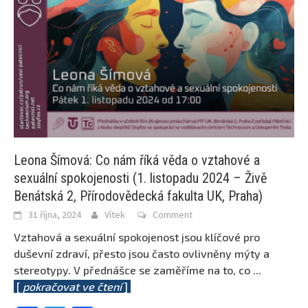
Leona Šímová: Co nám říká věda o vztahové a
sexuální spokojenosti (1. listopadu 2024 – Živě
Benátská 2, Přírodovědecká fakulta UK, Praha)
31 října, 2024
Vítek
Comment
Vztahová a sexuální spokojenost jsou klíčové pro
duševní zdraví, přesto jsou často ovlivněny mýty a
stereotypy. V přednášce se zaměříme na to, co
...
[
pokračovat ve čtení
]