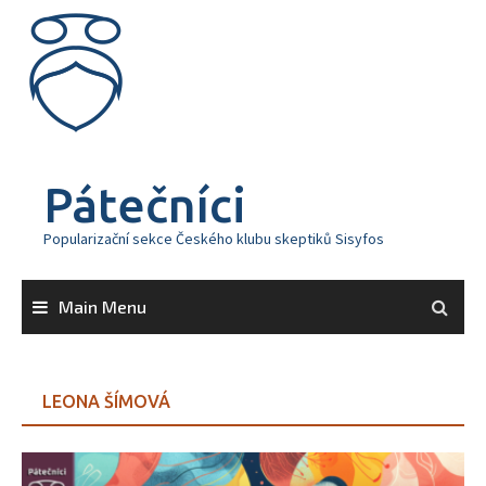
Skip
to
content
Pátečníci
Popularizační sekce Českého klubu skeptiků Sisyfos
Main Menu
LEONA ŠÍMOVÁ