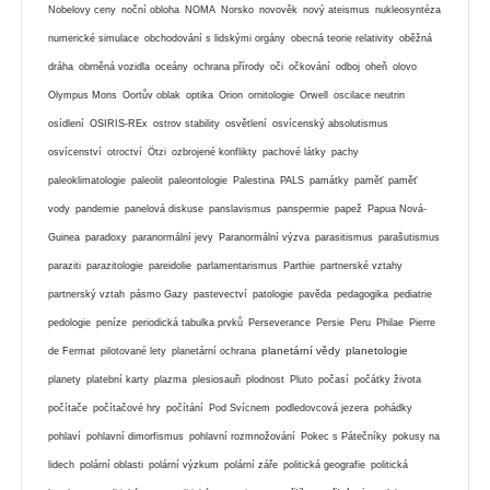
Nobelovy ceny
noční obloha
NOMA
Norsko
novověk
nový ateismus
nukleosyntéza
numerické simulace
obchodování s lidskými orgány
obecná teorie relativity
oběžná
dráha
obrněná vozidla
oceány
ochrana přírody
oči
očkování
odboj
oheň
olovo
Olympus Mons
Oortův oblak
optika
Orion
ornitologie
Orwell
oscilace neutrin
osídlení
OSIRIS-REx
ostrov stability
osvětlení
osvícenský absolutismus
osvícenství
otroctví
Ötzi
ozbrojené konflikty
pachové látky
pachy
paleoklimatologie
paleolit
paleontologie
Palestina
PALS
památky
paměť
paměť
vody
pandemie
panelová diskuse
panslavismus
panspermie
papež
Papua Nová-
Guinea
paradoxy
paranormální jevy
Paranormální výzva
parasitismus
parašutismus
paraziti
parazitologie
pareidolie
parlamentarismus
Parthie
partnerské vztahy
partnerský vztah
pásmo Gazy
pastevectví
patologie
pavěda
pedagogika
pediatrie
pedologie
peníze
periodická tabulka prvků
Perseverance
Persie
Peru
Philae
Pierre
planetární vědy
planetologie
de Fermat
pilotované lety
planetární ochrana
planety
platební karty
plazma
plesiosauři
plodnost
Pluto
počasí
počátky života
počítače
počítačové hry
počítání
Pod Svícnem
podledovcová jezera
pohádky
pohlaví
pohlavní dimorfismus
pohlavní rozmnožování
Pokec s Pátečníky
pokusy na
lidech
polární oblasti
polární výzkum
polární záře
politická geografie
politická