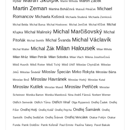
Martin Škorpík
Martin Žáček
Rybář
Martin Wihoda
Martin Zeman
Michael
Martina Boháčová
Matouš Pilnáček
Romancov
Michaela Košová
Michaela Studená
Michaela Zemková
Michal
Michal Belda
Michal Bursa
Michal Hoskovec
Michal Jeníček
Michal Křížek
Michal Marčišovský
Michal Malinský
Michal
Křupka
Michal Václavík
Pitoňák
Michal Švanda
Michal Stehlík
Milan Halousek
Michal Žák
Michal Walter
Milan Mihola
Milan Mráz
Milan Petrák
Milan Sobotka
Milan Vlach
Milena Josefovičová
Miloš Husník
Miloš Rotter
Miloš Tichý
Miloš Uhlíř
Miloslav Chytráček
Miloslav
Miloslav Špecián
Mirko Rokyta
Miroslav Bárta
Jirků
Miloslav Šindelář
Miroslav Havránek
Miroslav Brož
Miroslav Horký
Miroslav Kutal
Miroslav Kutílek
Miroslav Petříček
Miroslav Mareš
Miroslav
Scheinost
Monika Barton
Monika Mareková
Nina Andrš Fárová
Norbert Werner
Oldřich Vinař
Oldřich Semerák
Oldřich Tůma
Olga Ryparová
Ondřej Čadek
Ondřej
Ondřej Šamárek
Ondřej Holý
Fišer
Ondřej Kolář
Ondřej Pejcha
Ondřej
Ondřej Vencálek
Santolík
Ondřej Sedláček
Ondřej Šrámek
Otakar Foltýn
Otakar
Funda
Patrik Doldžev
Patrik Kořenář
Paul Ermite
Paulína Tabery
Pavel Bakule