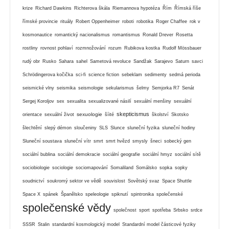
krize
Richard Dawkins
Richterova škála
Riemannova hypotéza
Řím
Římská říše
římské provincie
rituály
Robert Oppenheimer
roboti
robotika
Roger Chaffee
rok v
kosmonautice
romantický nacionalismus
romantismus
Ronald Drever
Rosetta
rostliny
rovnost pohlaví
rozmnožování
rozum
Rubikova kostka
Rudolf Mössbauer
rudý obr
Rusko
Sahara
sahel
Sametová revoluce
Sandžak
Sarajevo
Saturn
savci
Schrödingerova kočička
sci-fi
science fiction
sebeklam
sedimenty
sedmá perioda
seismické vlny
seismika
seismologie
sekularismus
šelmy
Semjorka R7
Senát
Sergej Koroljov
sex
sexualita
sexualizované násilí
sexuální menšiny
sexuální
skepticismus
sexuologie
orientace
sexuální život
šíité
školství
Skotsko
šlechtění
slepý démon
sloučeniny
SLS
Slunce
sluneční fyzika
sluneční hodiny
Sluneční soustava
sluneční vítr
smrt
smrt hvězd
smysly
šneci
sobecký gen
sociální bublina
sociální demokracie
sociální geografie
sociální hmyz
sociální sítě
sociobiologie
sociologie
sociomapování
Somaliland
Somálsko
sopka
sopky
soudnictví
soukromý sektor ve vědě
souvislost
Sovětský svaz
Space Shuttle
Space X
spánek
Španělsko
speleologie
spiknutí
spintronika
společenské
společenské vědy
společnost
sport
spotřeba
Srbsko
srdce
SSSR
Stalin
standardní kosmologický model
Standardní model částicové fyziky