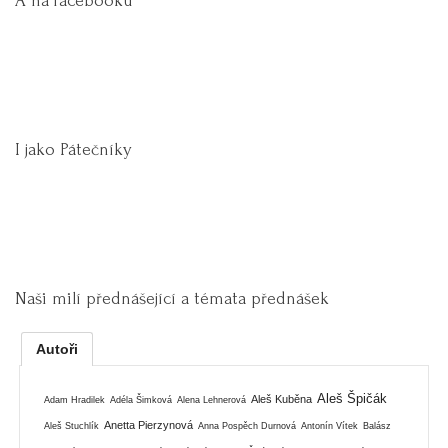
A na facebooku
I jako Pátečníky
Naši milí přednášející a témata přednášek
Autoři
Aleš Špičák
Aleš Kuběna
Adam Hradilek
Adéla Šimková
Alena Lehnerová
Anetta Pierzynová
Aleš Stuchlík
Anna Pospěch Durnová
Antonín Vítek
Balász