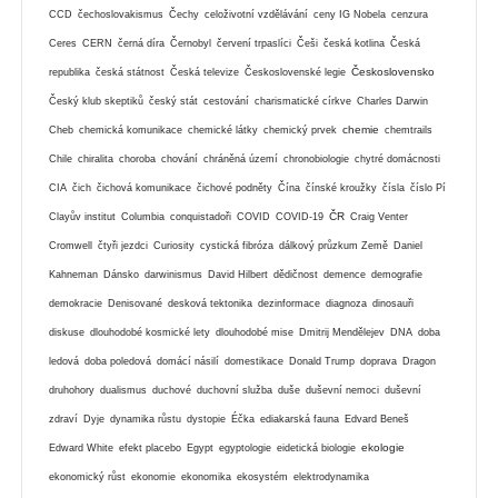
CCD
čechoslovakismus
Čechy
celoživotní vzdělávání
ceny IG Nobela
cenzura
Ceres
CERN
černá díra
Černobyl
červení trpaslíci
Češi
česká kotlina
Česká
Československo
republika
česká státnost
Česká televize
Československé legie
Český klub skeptiků
český stát
cestování
charismatické církve
Charles Darwin
chemie
Cheb
chemická komunikace
chemické látky
chemický prvek
chemtrails
Chile
chiralita
choroba
chování
chráněná území
chronobiologie
chytré domácnosti
CIA
čich
čichová komunikace
čichové podněty
Čína
čínské kroužky
čísla
číslo Pí
ČR
Clayův institut
Columbia
conquistadoři
COVID
COVID-19
Craig Venter
Cromwell
čtyři jezdci
Curiosity
cystická fibróza
dálkový průzkum Země
Daniel
Kahneman
Dánsko
darwinismus
David Hilbert
dědičnost
demence
demografie
demokracie
Denisované
desková tektonika
dezinformace
diagnoza
dinosauři
diskuse
dlouhodobé kosmické lety
dlouhodobé mise
Dmitrij Mendělejev
DNA
doba
ledová
doba poledová
domácí násilí
domestikace
Donald Trump
doprava
Dragon
druhohory
dualismus
duchové
duchovní služba
duše
duševní nemoci
duševní
zdraví
Dyje
dynamika růstu
dystopie
Éčka
ediakarská fauna
Edvard Beneš
ekologie
Edward White
efekt placebo
Egypt
egyptologie
eidetická biologie
ekonomický růst
ekonomie
ekonomika
ekosystém
elektrodynamika