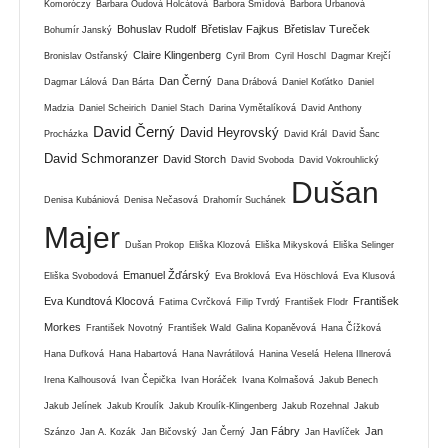
Komoróczy
Barbara Oudová Holcátová
Barbora Šmídová
Barbora Urbanová
Bohuslav Rudolf
Břetislav Fajkus
Břetislav Tureček
Bohumír Janský
Claire Klingenberg
Bronislav Ostřanský
Cyril Brom
Cyril Hoschl
Dagmar Krejčí
Dan Černý
Dagmar Lálová
Dan Bárta
Dana Drábová
Daniel Koťátko
Daniel
Madzia
Daniel Scheirich
Daniel Stach
Darina Vymětalíková
David Anthony
David Černý
David Heyrovský
Procházka
David Král
David Šanc
David Schmoranzer
David Storch
David Svoboda
David Vokrouhlický
Dušan
Denisa Kubániová
Denisa Nečasová
Drahomír Suchánek
Majer
Dušan Prokop
Eliška Klozová
Eliška Mikysková
Eliška Selinger
Emanuel Žďárský
Eliška Svobodová
Eva Broklová
Eva Höschlová
Eva Klusová
Eva Kundtová Klocová
František
Fatima Cvrčková
Filip Tvrdý
František Flodr
Morkes
František Novotný
František Wald
Galina Kopaněvová
Hana Čížková
Hana Dufková
Hana Habartová
Hana Navrátilová
Hanina Veselá
Helena Illnerová
Irena Kalhousová
Ivan Čepička
Ivan Horáček
Ivana Kolmašová
Jakub Benech
Jakub Jelínek
Jakub Kroulík
Jakub Kroulík-Klingenberg
Jakub Rozehnal
Jakub
Jan Fábry
Jan
Szánzo
Jan A. Kozák
Jan Bičovský
Jan Černý
Jan Havlíček