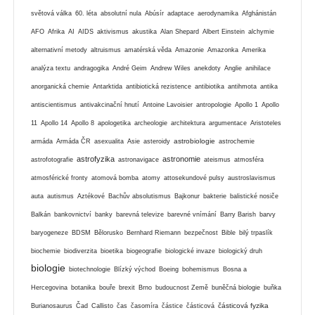
světová válka
60. léta
absolutní nula
Abúsír
adaptace
aerodynamika
Afghánistán
AFO
Afrika
AI
AIDS
aktivismus
akustika
Alan Shepard
Albert Einstein
alchymie
alternativní metody
altruismus
amatérská věda
Amazonie
Amazonka
Amerika
analýza textu
andragogika
André Geim
Andrew Wiles
anekdoty
Anglie
anihilace
anorganická chemie
Antarktida
antibiotická rezistence
antibiotika
antihmota
antika
antiscientismus
antivakcinační hnutí
Antoine Lavoisier
antropologie
Apollo 1
Apollo
11
Apollo 14
Apollo 8
apologetika
archeologie
architektura
argumentace
Aristoteles
astrobiologie
armáda
Armáda ČR
asexualita
Asie
asteroidy
astrochemie
astrofyzika
astronomie
astrofotografie
astronavigace
ateismus
atmosféra
atmosférické fronty
atomová bomba
atomy
attosekundové pulsy
austroslavismus
auta
autismus
Aztékové
Bachův absolutismus
Bajkonur
bakterie
balistické nosiče
Balkán
bankovnictví
banky
barevná televize
barevné vnímání
Barry Barish
barvy
baryogeneze
BDSM
Bělorusko
Bernhard Riemann
bezpečnost
Bible
bilý trpaslík
biochemie
biodiverzita
bioetika
biogeografie
biologické invaze
biologický druh
biologie
biotechnologie
Blízký východ
Boeing
bohemismus
Bosna a
Hercegovina
botanika
bouře
brexit
Brno
budoucnost Země
buněčná biologie
buňka
částicová fyzika
Burianosaurus
Čad
Callisto
čas
časomíra
částice
částicová