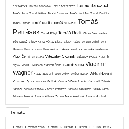
Tomáš Bandžuch
Nekovářová
Tereza Pavlíčková
Tereza Spencerová
Tomáš Fürst
Tomáš Hříbek
Tomáš Jakoubek
Tomáš Koblížek
Tomáš Kosička
Tomáš
Tomáš Mančal
Tomáš Moravec
Tomáš Lebeda
Petrásek
Tomáš Radil
Tomáš Přibyl
Václav Bára
Václav
Bělohradský
Václav Fanta
Václav Láska
Václav Pačes
Vendula Lužná
Věra
Milotová
Věra Schiffová
Veronika Gvoždíková Javůrková
Veronika Křesťanová
Vítězslav Škorpík
Viktor Černý
Vít Straka
Vítězslav Švejdar
Vladimír
Vladimír
Vladimír Socha
Krylov
Vladimír Kusbach
Vladimír Šiška
Wagner
Vojtěch Novotný
Vlasta Štekrová
Vojen Ložek
Vojtěch Barták
Vratislav Rýpar
Vratislav Vaníček
Yvonna Fričová
Zdeněk Kratochvíl
Zdeněk
Zadražil
Zdeňka Bendová
Zdeňka Petáková
Zdeňka Pospíšilová
Zdislav Šíma
Zdislava Pokorná
Zuzana Kříhová
Zuzana Marie Kostićová
Zuzana Musilová
Témata
1. století
1. světová válka
16. století
17. listopad
17. století
1918
1984
1989
2.