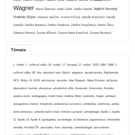
Krylov
Vladimír Kusbach
Vladimír Šiška
Wagner
Vojtěch Novotný
Vlasta Štekrová
Vojen Ložek
Vojtěch Barták
Vratislav Rýpar
Vratislav Vaníček
Yvonna Fričová
Zdeněk Kratochvíl
Zdeněk
Zadražil
Zdeňka Bendová
Zdeňka Petáková
Zdeňka Pospíšilová
Zdislav Šíma
Zdislava Pokorná
Zuzana Kříhová
Zuzana Marie Kostićová
Zuzana Musilová
Témata
1. století
1. světová válka
16. století
17. listopad
17. století
1918
1984
1989
2.
světová válka
60. léta
absolutní nula
Abúsír
adaptace
aerodynamika
Afghánistán
AFO
Afrika
AI
AIDS
aktivismus
akustika
Alan Shepard
Albert Einstein
alchymie
alternativní metody
altruismus
amatérská věda
Amazonie
Amazonka
Amerika
analýza textu
andragogika
André Geim
Andrew Wiles
anekdoty
Anglie
anihilace
anorganická chemie
Antarktida
antibiotická rezistence
antibiotika
antihmota
antika
antiscientismus
antivakcinační hnutí
Antoine Lavoisier
antropologie
Apollo 1
Apollo
11
Apollo 14
Apollo 8
apologetika
archeologie
architektura
argumentace
Aristoteles
astrobiologie
armáda
Armáda ČR
asexualita
Asie
asteroidy
astrochemie