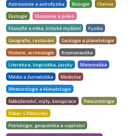
Astronomie a astrofyzika
Biologie
Chemie
Ekologie
Ekonomie a právo
Filosofie a etika, kritické myšlení
Fyzika
Geografie, cestování
Geologie a planetologie
Historie, archeologie
Kosmonautika
Literatura, lingvistika, jazyky
Matematika
Média a žurnalistika
Medicína
Meteorologie a klimatologie
Náboženství, mýty, konspirace
Paleontologie
Pokec s Pátečníky
Politologie, geopolitika a vojenství