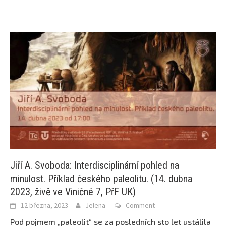
Jiří A. Svoboda: Interdisciplinární pohled na
minulost. Příklad českého paleolitu. (14. dubna
2023, živě ve Viničné 7, PřF UK)
12 března, 2023
Jelena
Comment
Pod pojmem „paleolit“ se za posledních sto let ustálila