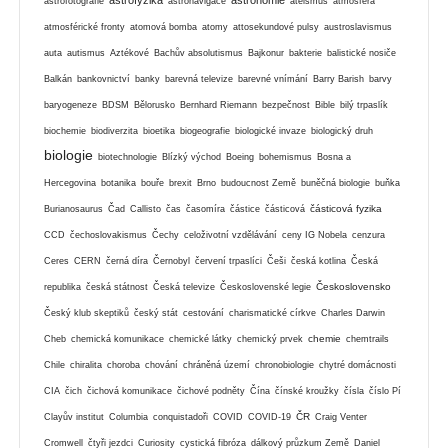
astrofyzika
astronomie
astrofotografie
astronavigace
ateismus
atmosféra
atmosférické fronty
atomová bomba
atomy
attosekundové pulsy
austroslavismus
auta
autismus
Aztékové
Bachův absolutismus
Bajkonur
bakterie
balistické nosiče
Balkán
bankovnictví
banky
barevná televize
barevné vnímání
Barry Barish
barvy
baryogeneze
BDSM
Bělorusko
Bernhard Riemann
bezpečnost
Bible
bilý trpaslík
biochemie
biodiverzita
bioetika
biogeografie
biologické invaze
biologický druh
biologie
biotechnologie
Blízký východ
Boeing
bohemismus
Bosna a
Hercegovina
botanika
bouře
brexit
Brno
budoucnost Země
buněčná biologie
buňka
částicová fyzika
Burianosaurus
Čad
Callisto
čas
časomíra
částice
částicová
CCD
čechoslovakismus
Čechy
celoživotní vzdělávání
ceny IG Nobela
cenzura
Ceres
CERN
černá díra
Černobyl
červení trpaslíci
Češi
česká kotlina
Česká
Československo
republika
česká státnost
Česká televize
Československé legie
Český klub skeptiků
český stát
cestování
charismatické církve
Charles Darwin
chemie
Cheb
chemická komunikace
chemické látky
chemický prvek
chemtrails
Chile
chiralita
choroba
chování
chráněná území
chronobiologie
chytré domácnosti
CIA
čich
čichová komunikace
čichové podněty
Čína
čínské kroužky
čísla
číslo Pí
ČR
Clayův institut
Columbia
conquistadoři
COVID
COVID-19
Craig Venter
Cromwell
čtyři jezdci
Curiosity
cystická fibróza
dálkový průzkum Země
Daniel