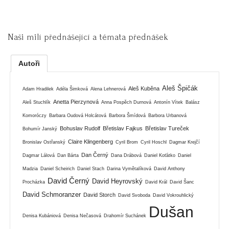
Naši milí přednášející a témata přednášek
Autoři
Aleš Špičák
Aleš Kuběna
Adam Hradilek
Adéla Šimková
Alena Lehnerová
Anetta Pierzynová
Aleš Stuchlík
Anna Pospěch Durnová
Antonín Vítek
Balász
Komoróczy
Barbara Oudová Holcátová
Barbora Šmídová
Barbora Urbanová
Bohuslav Rudolf
Břetislav Fajkus
Břetislav Tureček
Bohumír Janský
Claire Klingenberg
Bronislav Ostřanský
Cyril Brom
Cyril Hoschl
Dagmar Krejčí
Dan Černý
Dagmar Lálová
Dan Bárta
Dana Drábová
Daniel Koťátko
Daniel
Madzia
Daniel Scheirich
Daniel Stach
Darina Vymětalíková
David Anthony
David Černý
David Heyrovský
Procházka
David Král
David Šanc
David Schmoranzer
David Storch
David Svoboda
David Vokrouhlický
Dušan
Denisa Kubániová
Denisa Nečasová
Drahomír Suchánek