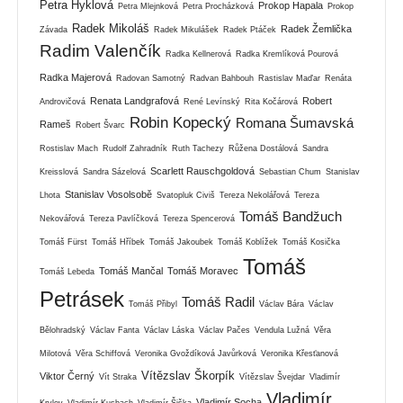
Petra Hyklová
Prokop Hapala
Petra Mlejnková
Petra Procházková
Prokop
Radek Mikoláš
Radek Žemlička
Závada
Radek Mikulášek
Radek Ptáček
Radim Valenčík
Radka Kellnerová
Radka Kremlíková Pourová
Radka Majerová
Radovan Samotný
Radvan Bahbouh
Rastislav Maďar
Renáta
Renata Landgrafová
Robert
Androvičová
René Levínský
Rita Kočárová
Robin Kopecký
Romana Šumavská
Rameš
Robert Švarc
Rostislav Mach
Rudolf Zahradník
Ruth Tachezy
Růžena Dostálová
Sandra
Scarlett Rauschgoldová
Kreisslová
Sandra Sázelová
Sebastian Chum
Stanislav
Stanislav Vosolsobě
Lhota
Svatopluk Civiš
Tereza Nekolářová
Tereza
Tomáš Bandžuch
Nekovářová
Tereza Pavlíčková
Tereza Spencerová
Tomáš Fürst
Tomáš Hříbek
Tomáš Jakoubek
Tomáš Koblížek
Tomáš Kosička
Tomáš
Tomáš Mančal
Tomáš Moravec
Tomáš Lebeda
Petrásek
Tomáš Radil
Tomáš Přibyl
Václav Bára
Václav
Bělohradský
Václav Fanta
Václav Láska
Václav Pačes
Vendula Lužná
Věra
Milotová
Věra Schiffová
Veronika Gvoždíková Javůrková
Veronika Křesťanová
Vítězslav Škorpík
Viktor Černý
Vít Straka
Vítězslav Švejdar
Vladimír
Vladimír
Vladimír Socha