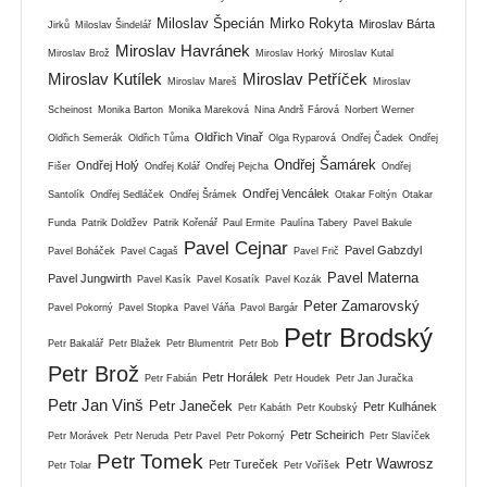
Miloslav Špecián
Mirko Rokyta
Miroslav Bárta
Jirků
Miloslav Šindelář
Miroslav Havránek
Miroslav Brož
Miroslav Horký
Miroslav Kutal
Miroslav Kutílek
Miroslav Petříček
Miroslav Mareš
Miroslav
Scheinost
Monika Barton
Monika Mareková
Nina Andrš Fárová
Norbert Werner
Oldřich Vinař
Oldřich Semerák
Oldřich Tůma
Olga Ryparová
Ondřej Čadek
Ondřej
Ondřej Šamárek
Ondřej Holý
Fišer
Ondřej Kolář
Ondřej Pejcha
Ondřej
Ondřej Vencálek
Santolík
Ondřej Sedláček
Ondřej Šrámek
Otakar Foltýn
Otakar
Funda
Patrik Doldžev
Patrik Kořenář
Paul Ermite
Paulína Tabery
Pavel Bakule
Pavel Cejnar
Pavel Gabzdyl
Pavel Boháček
Pavel Cagaš
Pavel Frič
Pavel Materna
Pavel Jungwirth
Pavel Kasík
Pavel Kosatík
Pavel Kozák
Peter Zamarovský
Pavel Pokorný
Pavel Stopka
Pavel Váňa
Pavol Bargár
Petr Brodský
Petr Bakalář
Petr Blažek
Petr Blumentrit
Petr Bob
Petr Brož
Petr Horálek
Petr Fabián
Petr Houdek
Petr Jan Juračka
Petr Jan Vinš
Petr Janeček
Petr Kulhánek
Petr Kabáth
Petr Koubský
Petr Scheirich
Petr Morávek
Petr Neruda
Petr Pavel
Petr Pokorný
Petr Slavíček
Petr Tomek
Petr Wawrosz
Petr Tureček
Petr Tolar
Petr Voříšek