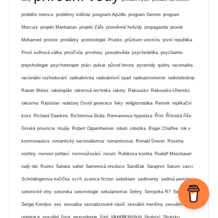
program Apollo
problém intence
problémy milénia
program Gemini
program
Mercury
projekt Manhattan
projekt Záře
proměnné hvězdy
propaganda
prorok
Mohamed
prostor
protilátky
protistologie
Prusko
průzkum vesmíru
první republika
První světová válka
prvočísla
prvohory
pseudověda
psychedelika
psychiatrie
psychologie
psychoterapie
ptáci
pulsar
původ hmoty
pyramidy
qubity
racionalita
racionální rozhodování
radioaktivita
radioaktivní spad
radioastronomie
radioteleskop
Rainer Weiss
raketoplán
raketová technika
rakety
Rakousko
Rakousko-Uhersko
religionistika
rakovina
Rastislav
reaktory čtvrté generace
řeky
Remek
replikační
krize
Richard Dawkins
Richterova škála
Riemannova hypotéza
Řím
Římská říše
římské provincie
rituály
Robert Oppenheimer
roboti
robotika
Roger Chaffee
rok v
kosmonautice
romantický nacionalismus
romantismus
Ronald Drever
Rosetta
rostliny
rovnost pohlaví
rozmnožování
rozum
Rubikova kostka
Rudolf Mössbauer
rudý obr
Rusko
Sahara
sahel
Sametová revoluce
Sandžak
Sarajevo
Saturn
savci
Schrödingerova kočička
sci-fi
science fiction
sebeklam
sedimenty
sedmá perioda
seismické vlny
seismika
seismologie
sekularismus
šelmy
Semjorka R7
Senát
Sergej Koroljov
sex
sexualita
sexualizované násilí
sexuální menšiny
sexuální
skepticismus
sexuologie
orientace
sexuální život
šíité
školství
Skotsko