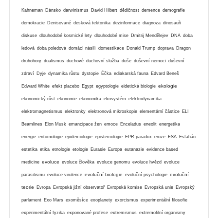
Kahneman
Dánsko
darwinismus
David Hilbert
dědičnost
demence
demografie
demokracie
Denisované
desková tektonika
dezinformace
diagnoza
dinosauři
diskuse
dlouhodobé kosmické lety
dlouhodobé mise
Dmitrij Mendělejev
DNA
doba
ledová
doba poledová
domácí násilí
domestikace
Donald Trump
doprava
Dragon
druhohory
dualismus
duchové
duchovní služba
duše
duševní nemoci
duševní
zdraví
Dyje
dynamika růstu
dystopie
Éčka
ediakarská fauna
Edvard Beneš
ekologie
Edward White
efekt placebo
Egypt
egyptologie
eidetická biologie
ekonomický růst
ekonomie
ekonomika
ekosystém
elektrodynamika
elektromagnetismus
elektronky
elektronová mikroskopie
elementární částice
ELI
Beamlines
Elon Musk
emancipace žen
emoce
Enceladus
eneolit
energetika
energie
entomologie
epidemiologie
epistemologie
EPR paradox
eroze
ESA
Esfahán
estetika
etika
etnologie
etologie
Eurasie
Europa
eutanazie
evidence based
evoluce
medicine
evoluce člověka
evoluce genomu
evoluce hvězd
evoluce
evoluční biologie
evoluční
parasitismu
evoluce virulence
evoluční psychologie
teorie
Evropa
Evropská jižní observatoř
Evropská komise
Evropská unie
Evropský
parlament
Exo Mars
exoměsíce
exoplanety
exorcismus
experimentální filosofie
experimentální fyzika
exponované profese
extremismus
extremofilní organismy