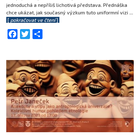
jednoduchá a nepříliš lichotivá představa. Přednáška
chce ukázat, jak současný výzkum tuto uniformní vizi
...
[
pokračovat ve čtení
]
Facebook
Twitter
Share