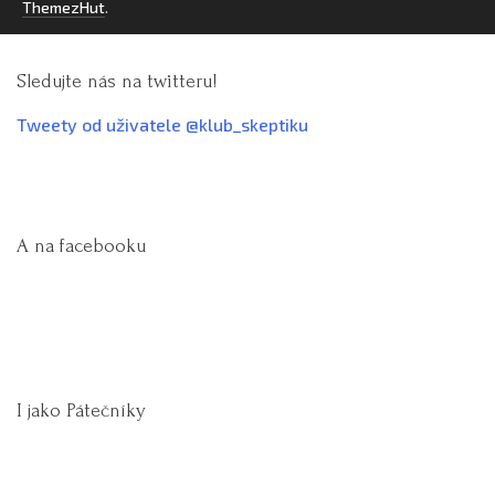
ThemezHut
.
Sledujte nás na twitteru!
Tweety od uživatele @klub_skeptiku
A na facebooku
I jako Pátečníky