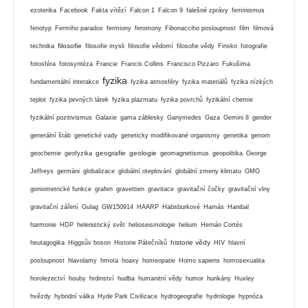
ezoterika
Facebook
Fakta vítězí
Falcon 1
Falcon 9
falešné zprávy
feminismus
fenotyp
Fermiho paradox
fermiony
feromony
Fibonacciho posloupnost
film
filmová
filosofie
technika
filosofie mysli
filosofie vědomí
filosofie vědy
Finsko
fotografie
fotosféra
fotosyntéza
Francie
Francis Collins
Francisco Pizzaro
Fukušima
fyzika
fundamentální interakce
fyzika atmosféry
fyzika materiálů
fyzika nízkých
teplot
fyzika pevných látek
fyzika plazmatu
fyzika povrchů
fyzikální chemie
fyzikální pozitivismus
Galaxie
gama záblesky
Ganymedes
Gaza
Gemini 8
gender
generální štáb
genetické vady
geneticky modifikované organismy
genetika
genom
geografie
geologie
geochemie
geofyzika
geomagnetismus
geopolitika
George
Jeffreys
germáni
globalizace
globální oteplování
globální zmeny klimatu
GMO
goniometrické funkce
grafen
gravettien
gravitace
gravitační čočky
gravitační vlny
gravitační záření
Gulag
GW150914
HAARP
Habsburkové
Hamás
Hanibal
harmonie
HDP
helenistický svět
helioseismologie
helium
Hernán Cortés
historie vědy
heutagogika
Higgsův boson
Historie Pátečníků
HIV
hlavní
posloupnost
hlavolamy
hmota
hoaxy
homeopatie
Homo sapiens
homosexualita
horolezectví
houby
hrdinství
hudba
humanitní vědy
humor
hurikány
Huxley
hvězdy
hybridní válka
Hyde Park Civilizace
hydrogeografie
hydrologie
hypnóza