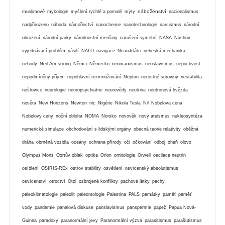
náboženství
muslimové
mykologie
myšlení rychlé a pomalé
mýty
nacionalismus
nadpřirozeno
náhoda
námořnictví
nanochemie
nanotechnologie
narcismus
národní
obrození
národní parky
národnostní menšiny
narušení symetrií
NASA
Nashův
vyjednávací problém
násilí
NATO
navigace
Neandrtálci
nebeská mechanika
nehody
Neil Armstrong
Němci
Německo
neomarxismus
neoslavismus
nepoctivost
nepodmíněný příjem
nepohlavní rozmnožování
Neptun
nerostné suroviny
nestabilita
neštovice
neurologie
neuropsychiatrie
neurovědy
neutrina
neutronová hvězda
nevěra
New Horizons
Newton
nic
Nigérie
Nikola Tesla
Nil
Nobelova cena
Nobelovy ceny
noční obloha
NOMA
Norsko
novověk
nový ateismus
nukleosyntéza
numerické simulace
obchodování s lidskými orgány
obecná teorie relativity
oběžná
dráha
obrněná vozidla
oceány
ochrana přírody
oči
očkování
odboj
oheň
olovo
Olympus Mons
Oortův oblak
optika
Orion
ornitologie
Orwell
oscilace neutrin
osídlení
OSIRIS-REx
ostrov stability
osvětlení
osvícenský absolutismus
osvícenství
otroctví
Ötzi
ozbrojené konflikty
pachové látky
pachy
paleoklimatologie
paleolit
paleontologie
Palestina
PALS
památky
paměť
paměť
vody
pandemie
panelová diskuse
panslavismus
panspermie
papež
Papua Nová-
Guinea
paradoxy
paranormální jevy
Paranormální výzva
parasitismus
parašutismus