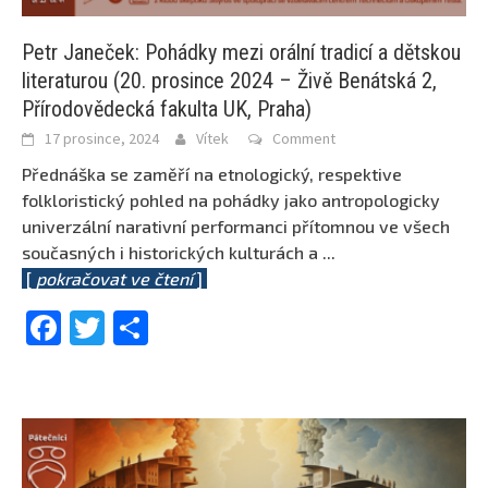
Petr Janeček: Pohádky mezi orální tradicí a dětskou
literaturou (20. prosince 2024 – Živě Benátská 2,
Přírodovědecká fakulta UK, Praha)
17 prosince, 2024
Vítek
Comment
Přednáška se zaměří na etnologický, respektive
folkloristický pohled na pohádky jako antropologicky
univerzální narativní performanci přítomnou ve všech
současných i historických kulturách a
...
[
pokračovat ve čtení
]
Facebook
Twitter
Share