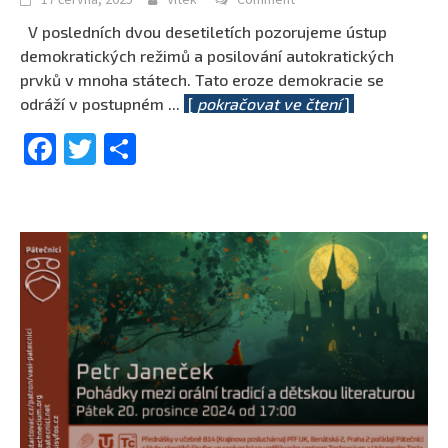
V posledních dvou desetiletích pozorujeme ústup
demokratických režimů a posilování autokratických
prvků v mnoha státech. Tato eroze demokracie se
odráží v postupném
...
[
pokračovat ve čtení
]
Facebook
Twitter
Share