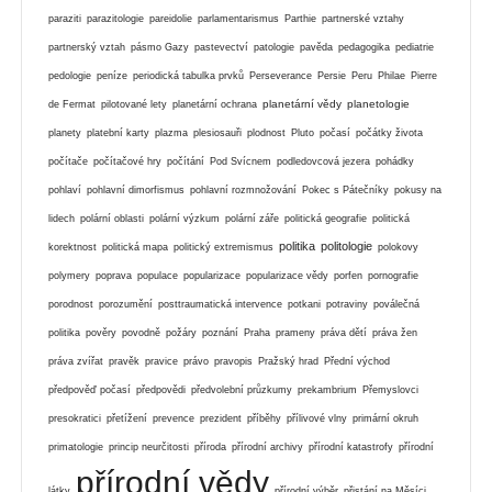
paraziti
parazitologie
pareidolie
parlamentarismus
Parthie
partnerské vztahy
partnerský vztah
pásmo Gazy
pastevectví
patologie
pavěda
pedagogika
pediatrie
pedologie
peníze
periodická tabulka prvků
Perseverance
Persie
Peru
Philae
Pierre
planetární vědy
planetologie
de Fermat
pilotované lety
planetární ochrana
planety
platební karty
plazma
plesiosauři
plodnost
Pluto
počasí
počátky života
počítače
počítačové hry
počítání
Pod Svícnem
podledovcová jezera
pohádky
pohlaví
pohlavní dimorfismus
pohlavní rozmnožování
Pokec s Pátečníky
pokusy na
lidech
polární oblasti
polární výzkum
polární záře
politická geografie
politická
politika
politologie
korektnost
politická mapa
politický extremismus
polokovy
polymery
poprava
populace
popularizace
popularizace vědy
porfen
pornografie
porodnost
porozumění
posttraumatická intervence
potkani
potraviny
poválečná
politika
pověry
povodně
požáry
poznání
Praha
prameny
práva dětí
práva žen
práva zvířat
pravěk
pravice
právo
pravopis
Pražský hrad
Přední východ
předpověď počasí
předpovědi
předvolební průzkumy
prekambrium
Přemyslovci
presokratici
přetížení
prevence
prezident
příběhy
přílivové vlny
primární okruh
primatologie
princip neurčitosti
příroda
přírodní archivy
přírodní katastrofy
přírodní
přírodní vědy
látky
přírodní výběr
přistání na Měsíci