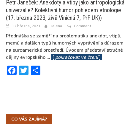
Petr Janeček: Anekdoty a vtipy jako antropologická
univerzálie? Kolektivní humor pohledem etnologie
(17. března 2023, živě Viničná 7, PřF UK))
12 března, 2023
Jelena
Comment
Přednáška se zaměří na problematiku anekdot, vtipů,
memů a dalších typů humorných vyprávění s důrazem
na euroamerické prostředí. Úvodem představí stručné
dějiny evropského
...
[
pokračovat ve čtení
]
Facebook
Twitter
Share
CO VÁS ZAJÍMÁ?