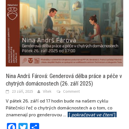
Nina Andrš Fárová: Genderová dělba práce a péče v
chytrých domácnostech (26. září 2025)
23 září, 2025
Vítek
Comment
V pátek 26. září od 17 hodin bude na našem cyklu
Pátečníci řeč o chytrých domácnostech a o tom, co
znamenají pro genderovou
...
[
pokračovat ve čtení
]
Facebook
Twitter
Share