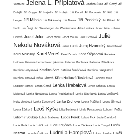
Jelena L. Příplatová
Vostatek
Jindřich Šídlo
Jiří Černý
Jiří
Dolejší
Jiří Grygar
Jiří Hejkrlík
Jiří Hořejší
Jiří Kacetl
Jiří Kocourek
Jiří Kříž
Jiří
Jiří Mihola
Jiří Podolský
Langer
Jiří Mikšovský
Jiří Novák
Jiří Přibáň
Jiří
Sádlo
Jiří Štegl
Jiří Weinberger
Jiří Wiedermann
Jitka Lindová
Jitka Slabá
Johana
Julie
Josef Jelen
Fialová
Josef Michl
Josef Moural
Julie Beritová
Nekola Nováková
Juraj Hvorecký
Julius Lukeš
Karel Kovář
Karel Vereš
Karel Malinský
Karla Štěpánová
Karel Zvoník
Katarína
Holcová
Kateřina Bernardová Sýkorová
Kateřina Buchtová
Kateřina Chládková
Kateřina Sam
Kateřina Potyszová
Kateřina Šimáčková
Kateřina Smejkalová
Klára Hulíková Tesárková
Kateřina Thorová
Klára Bártová
Ladislav Miko
Lenka Hrabalová
Ladislav Skrbek
Lenka Černá
Lenka Králová
Lenka
Maierová
Lenka Nováková
Lenka Procházková
Lenka Slavíková
Lenka Vrtišková
Lenka Zychová
Nejezchlebová
Lenka Zdeborová
Leona Plášilová
Leona Šímová
Leoš Kyša
Leona Žůrková
Lilija Burianová
Linda Petraturová
Lubomír Peške
Lubomír Soukup
Luboš Perek
Luboš Brabenec
Luboš Pick
Lucie Davidová
Lucie Krejčová
Luděk
Lucie Hrdá
Lucie Juřičková
Lucie Ráčková
Lucie Tungul
Ludmila Hamplová
Nezmar
Lukáš
Ludmila Čírtková
Lukáš Houška