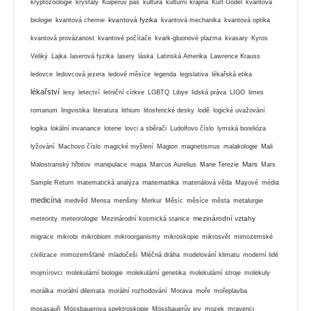
kryptozoologie
krystaly
Kuiperův pás
kultura
kulturní krajina
Kurt Gödel
kvantová
kvantová fyzika
biologie
kvantová chemie
kvantová mechanika
kvantová optika
kvantová provázanost
kvantové počítače
kvark-gluonové plazma
kvasary
Kyros
Veliký
Lajka
laserová fyzika
lasery
láska
Latinská Amerika
Lawrence Krauss
ledovce
ledovcová jezera
ledové měsíce
legenda
legislativa
lékařská etika
lékařství
lesy
letectví
letniční církve
LGBTQ
Libye
lidská práva
LIGO
limes
romanum
lingvistika
literatura
lithium
litosferické desky
lodě
logické uvažování
logika
lokální invariance
loterie
lovci a sběrači
Ludolfovo číslo
lymská borelióza
lyžování
Machovo číslo
magické myšlení
Magion
magnetismus
malakologie
Mali
Mars
Malostranský hřbitov
manipulace
mapa
Marcus Aurelius
Marie Terezie
Mars
matematika
Sample Return
matematická analýza
materiálová věda
Mayové
média
medicína
medvěd
Mensa
menšiny
Merkur
Měsíc
měsíce
města
metalurgie
mezinárodní vztahy
meteority
meteorologie
Mezinárodní kosmická stanice
migrace
mikrobi
mikrobiom
mikroorganismy
mikroskopie
mikrosvět
mimozemské
civilizace
mimozemšťané
mladočeši
Mléčná dráha
modelování klimatu
moderní lidé
mojmírovci
molekulární biologie
molekulární genetika
molekulární stroje
molekuly
morálka
morální dilemata
morální rozhodování
Morava
moře
mořeplavba
mosasauři
Mössbauerova spektroskopie
Mössbauerův jev
mozek
mravenci