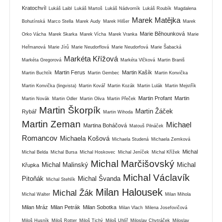
Kratochvíl
Lukáš Laibl
Lukáš Martoš
Lukáš Nádvorník
Lukáš Roubík
Magdalena
Marek Matějka
Bohutínská
Marco Stella
Marek Audy
Marek Hilšer
Marek
Marie Běhounková
Orko Vácha
Marek Skarka
Marek Vícha
Marek Vranka
Marie
Heřmanová
Marie Jírů
Marie Neudorflová
Marie Neudorfová
Marie Šabacká
Markéta Křížová
Markéta Gregorová
Markéta Vlčková
Martin Braniš
Martin Ferus
Martin Kašík
Martin Buchtík
Martin Gembec
Martin Konvička
Martin Konvička (lingvista)
Martin Kovář
Martin Kozák
Martin Lulák
Martin Mejstřík
Martin Profant
Martin
Martin Novák
Martin Odler
Martin Oliva
Martin Přeček
Martin Škorpík
Martin Žáček
Rybář
Martin Wihoda
Martin Zeman
Michael
Martina Boháčová
Matouš Pilnáček
Romancov
Michaela Košová
Michaela Studená
Michaela Zemková
Michal
Michal Belda
Michal Bursa
Michal Hoskovec
Michal Jeníček
Michal Křížek
Michal Marčišovský
Michal Malinský
Michal
Křupka
Michal Václavík
Pitoňák
Michal Švanda
Michal Stehlík
Milan Halousek
Michal Žák
Michal Walter
Milan Mihola
Milan Mráz
Milan Petrák
Milan Sobotka
Milan Vlach
Milena Josefovičová
Miloš Husník
Miloš Rotter
Miloš Tichý
Miloš Uhlíř
Miloslav Chytráček
Miloslav