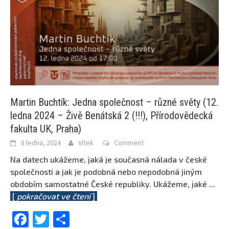
Martin Buchtík: Jedna společnost – různé světy (12.
ledna 2024 – Živě Benátská 2 (!!!), Přírodovědecká
fakulta UK, Praha)
8 ledna, 2024
Vítek
Comment
Na datech ukážeme, jaká je současná nálada v české
společnosti a jak je podobná nebo nepodobná jiným
obdobím samostatné České republiky. Ukážeme, jaké
...
[
pokračovat ve čtení
]
Facebook
Twitter
Share