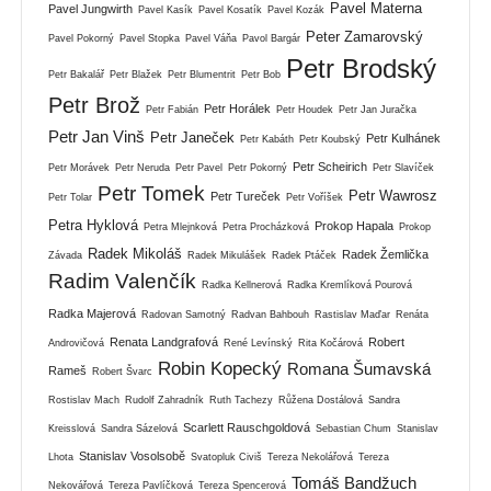
Pavel Materna
Pavel Jungwirth
Pavel Kasík
Pavel Kosatík
Pavel Kozák
Peter Zamarovský
Pavel Pokorný
Pavel Stopka
Pavel Váňa
Pavol Bargár
Petr Brodský
Petr Bakalář
Petr Blažek
Petr Blumentrit
Petr Bob
Petr Brož
Petr Horálek
Petr Fabián
Petr Houdek
Petr Jan Juračka
Petr Jan Vinš
Petr Janeček
Petr Kulhánek
Petr Kabáth
Petr Koubský
Petr Scheirich
Petr Morávek
Petr Neruda
Petr Pavel
Petr Pokorný
Petr Slavíček
Petr Tomek
Petr Wawrosz
Petr Tureček
Petr Tolar
Petr Voříšek
Petra Hyklová
Prokop Hapala
Petra Mlejnková
Petra Procházková
Prokop
Radek Mikoláš
Radek Žemlička
Závada
Radek Mikulášek
Radek Ptáček
Radim Valenčík
Radka Kellnerová
Radka Kremlíková Pourová
Radka Majerová
Radovan Samotný
Radvan Bahbouh
Rastislav Maďar
Renáta
Renata Landgrafová
Robert
Androvičová
René Levínský
Rita Kočárová
Robin Kopecký
Romana Šumavská
Rameš
Robert Švarc
Rostislav Mach
Rudolf Zahradník
Ruth Tachezy
Růžena Dostálová
Sandra
Scarlett Rauschgoldová
Kreisslová
Sandra Sázelová
Sebastian Chum
Stanislav
Stanislav Vosolsobě
Lhota
Svatopluk Civiš
Tereza Nekolářová
Tereza
Tomáš Bandžuch
Nekovářová
Tereza Pavlíčková
Tereza Spencerová