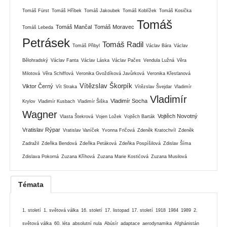
Tomáš Fürst
Tomáš Hříbek
Tomáš Jakoubek
Tomáš Koblížek
Tomáš Kosička
Tomáš
Tomáš Mančal
Tomáš Moravec
Tomáš Lebeda
Petrásek
Tomáš Radil
Tomáš Přibyl
Václav Bára
Václav
Bělohradský
Václav Fanta
Václav Láska
Václav Pačes
Vendula Lužná
Věra
Milotová
Věra Schiffová
Veronika Gvoždíková Javůrková
Veronika Křesťanová
Vítězslav Škorpík
Viktor Černý
Vít Straka
Vítězslav Švejdar
Vladimír
Vladimír
Vladimír Socha
Krylov
Vladimír Kusbach
Vladimír Šiška
Wagner
Vojtěch Novotný
Vlasta Štekrová
Vojen Ložek
Vojtěch Barták
Vratislav Rýpar
Vratislav Vaníček
Yvonna Fričová
Zdeněk Kratochvíl
Zdeněk
Zadražil
Zdeňka Bendová
Zdeňka Petáková
Zdeňka Pospíšilová
Zdislav Šíma
Zdislava Pokorná
Zuzana Kříhová
Zuzana Marie Kostićová
Zuzana Musilová
Témata
1. století
1. světová válka
16. století
17. listopad
17. století
1918
1984
1989
2.
světová válka
60. léta
absolutní nula
Abúsír
adaptace
aerodynamika
Afghánistán