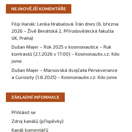
NEJNOVĚJŠÍ KOMENTÁŘE
Filip Hanák
:
Lenka Hrabalová: Írán dnes (6. března
2026 – Živě Benátská 2, Přírodovědecká fakulta
UK, Praha)
Dušan Majer – Rok 2025 v kosmonautice – Rok
kontrastů (2.1.2026 v 17:00) – Kosmonautix.cz
:
Kdo
jsme
Dušan Majer – Marsovská dvojčata Perseverance
a Curiosity (1.8.2025) – Kosmonautix.cz
:
Kdo jsme
ZÁKLADNÍ INFORMACE
Přihlásit se
Zdroj kanálů (příspěvky)
Kanál komentářů