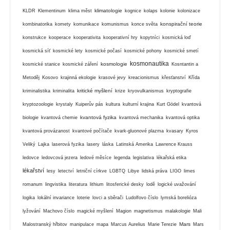
klimatologie
KLDR
Klementinum
klima měst
kognice
kolaps
kolonie
kolonizace
konspirační teorie
kombinatorika
komety
komunikace
komunismus
konce světa
konstrukce
kooperace
kooperativita
kooperativní hry
kopytníci
kosmická loď
kosmická síť
kosmické lety
kosmické počasí
kosmické pohony
kosmické smetí
kosmonautika
kosmologie
kosmické stanice
kosmické záření
Kosntantin a
Metoděj
Kosovo
krajinná ekologie
krasové jevy
kreacionismus
křesťanství
Křída
kritické myšlení
kriminalistika
kriminalita
krize
kryovulkanismus
kryptografie
kryptozoologie
krystaly
Kuiperův pás
kultura
kulturní krajina
Kurt Gödel
kvantová
kvantová fyzika
biologie
kvantová chemie
kvantová mechanika
kvantová optika
kvantová provázanost
kvantové počítače
kvark-gluonové plazma
kvasary
Kyros
Veliký
Lajka
laserová fyzika
lasery
láska
Latinská Amerika
Lawrence Krauss
ledovce
ledovcová jezera
ledové měsíce
legenda
legislativa
lékařská etika
lékařství
lesy
letectví
letniční církve
LGBTQ
Libye
lidská práva
LIGO
limes
romanum
lingvistika
literatura
lithium
litosferické desky
lodě
logické uvažování
logika
lokální invariance
loterie
lovci a sběrači
Ludolfovo číslo
lymská borelióza
lyžování
Machovo číslo
magické myšlení
Magion
magnetismus
malakologie
Mali
Mars
Malostranský hřbitov
manipulace
mapa
Marcus Aurelius
Marie Terezie
Mars