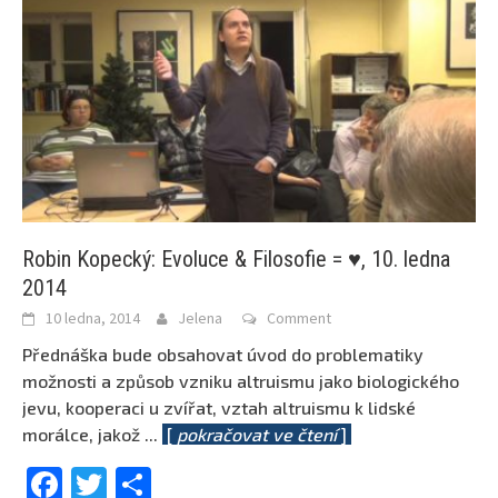
Robin Kopecký: Evoluce & Filosofie = ♥, 10. ledna
2014
10 ledna, 2014
Jelena
Comment
Přednáška bude obsahovat úvod do problematiky
možnosti a způsob vzniku altruismu jako biologického
jevu, kooperaci u zvířat, vztah altruismu k lidské
morálce, jakož
...
[
pokračovat ve čtení
]
Facebook
Twitter
Share