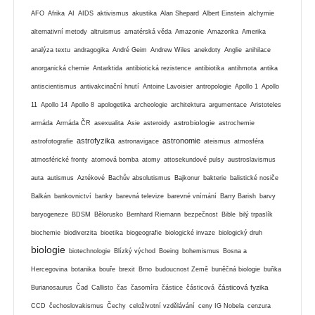
AFO
Afrika
AI
AIDS
aktivismus
akustika
Alan Shepard
Albert Einstein
alchymie
alternativní metody
altruismus
amatérská věda
Amazonie
Amazonka
Amerika
analýza textu
andragogika
André Geim
Andrew Wiles
anekdoty
Anglie
anihilace
anorganická chemie
Antarktida
antibiotická rezistence
antibiotika
antihmota
antika
antiscientismus
antivakcinační hnutí
Antoine Lavoisier
antropologie
Apollo 1
Apollo
11
Apollo 14
Apollo 8
apologetika
archeologie
architektura
argumentace
Aristoteles
astrobiologie
armáda
Armáda ČR
asexualita
Asie
asteroidy
astrochemie
astrofyzika
astronomie
astrofotografie
astronavigace
ateismus
atmosféra
atmosférické fronty
atomová bomba
atomy
attosekundové pulsy
austroslavismus
auta
autismus
Aztékové
Bachův absolutismus
Bajkonur
bakterie
balistické nosiče
Balkán
bankovnictví
banky
barevná televize
barevné vnímání
Barry Barish
barvy
baryogeneze
BDSM
Bělorusko
Bernhard Riemann
bezpečnost
Bible
bilý trpaslík
biochemie
biodiverzita
bioetika
biogeografie
biologické invaze
biologický druh
biologie
biotechnologie
Blízký východ
Boeing
bohemismus
Bosna a
Hercegovina
botanika
bouře
brexit
Brno
budoucnost Země
buněčná biologie
buňka
částicová fyzika
Burianosaurus
Čad
Callisto
čas
časomíra
částice
částicová
CCD
čechoslovakismus
Čechy
celoživotní vzdělávání
ceny IG Nobela
cenzura