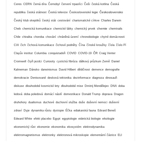
Ceres
CERN
černá díra
Černobyl
červení trpaslíci
Češi
česká kotlina
Česká
Československo
republika
česká státnost
Česká televize
Československé legie
Český klub skeptiků
český stát
cestování
charismatické církve
Charles Darwin
chemie
Cheb
chemická komunikace
chemické látky
chemický prvek
chemtrails
Chile
chiralita
choroba
chování
chráněná území
chronobiologie
chytré domácnosti
CIA
čich
čichová komunikace
čichové podněty
Čína
čínské kroužky
čísla
číslo Pí
ČR
Clayův institut
Columbia
conquistadoři
COVID
COVID-19
Craig Venter
Cromwell
čtyři jezdci
Curiosity
cystická fibróza
dálkový průzkum Země
Daniel
Kahneman
Dánsko
darwinismus
David Hilbert
dědičnost
demence
demografie
demokracie
Denisované
desková tektonika
dezinformace
diagnoza
dinosauři
diskuse
dlouhodobé kosmické lety
dlouhodobé mise
Dmitrij Mendělejev
DNA
doba
ledová
doba poledová
domácí násilí
domestikace
Donald Trump
doprava
Dragon
druhohory
dualismus
duchové
duchovní služba
duše
duševní nemoci
duševní
zdraví
Dyje
dynamika růstu
dystopie
Éčka
ediakarská fauna
Edvard Beneš
ekologie
Edward White
efekt placebo
Egypt
egyptologie
eidetická biologie
ekonomický růst
ekonomie
ekonomika
ekosystém
elektrodynamika
elektromagnetismus
elektronky
elektronová mikroskopie
elementární částice
ELI