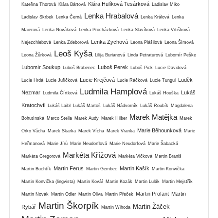
Klára Hulíková Tesárková
Kateřina Thorová
Klára Bártová
Ladislav Miko
Lenka Hrabalová
Ladislav Skrbek
Lenka Černá
Lenka Králová
Lenka
Maierová
Lenka Nováková
Lenka Procházková
Lenka Slavíková
Lenka Vrtišková
Lenka Zychová
Nejezchlebová
Lenka Zdeborová
Leona Plášilová
Leona Šímová
Leoš Kyša
Leona Žůrková
Lilija Burianová
Linda Petraturová
Lubomír Peške
Lubomír Soukup
Luboš Perek
Luboš Brabenec
Luboš Pick
Lucie Davidová
Lucie Krejčová
Luděk
Lucie Hrdá
Lucie Juřičková
Lucie Ráčková
Lucie Tungul
Ludmila Hamplová
Nezmar
Lukáš
Ludmila Čírtková
Lukáš Houška
Kratochvíl
Lukáš Laibl
Lukáš Martoš
Lukáš Nádvorník
Lukáš Roubík
Magdalena
Marek Matějka
Bohutínská
Marco Stella
Marek Audy
Marek Hilšer
Marek
Marie Běhounková
Orko Vácha
Marek Skarka
Marek Vícha
Marek Vranka
Marie
Heřmanová
Marie Jírů
Marie Neudorflová
Marie Neudorfová
Marie Šabacká
Markéta Křížová
Markéta Gregorová
Markéta Vlčková
Martin Braniš
Martin Ferus
Martin Kašík
Martin Buchtík
Martin Gembec
Martin Konvička
Martin Konvička (lingvista)
Martin Kovář
Martin Kozák
Martin Lulák
Martin Mejstřík
Martin Profant
Martin
Martin Novák
Martin Odler
Martin Oliva
Martin Přeček
Martin Škorpík
Martin Žáček
Rybář
Martin Wihoda