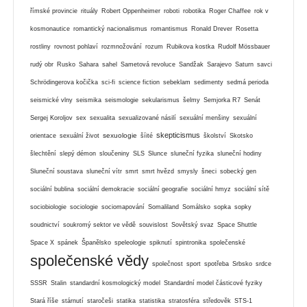
římské provincie
rituály
Robert Oppenheimer
roboti
robotika
Roger Chaffee
rok v
kosmonautice
romantický nacionalismus
romantismus
Ronald Drever
Rosetta
rostliny
rovnost pohlaví
rozmnožování
rozum
Rubikova kostka
Rudolf Mössbauer
rudý obr
Rusko
Sahara
sahel
Sametová revoluce
Sandžak
Sarajevo
Saturn
savci
Schrödingerova kočička
sci-fi
science fiction
sebeklam
sedimenty
sedmá perioda
seismické vlny
seismika
seismologie
sekularismus
šelmy
Semjorka R7
Senát
Sergej Koroljov
sex
sexualita
sexualizované násilí
sexuální menšiny
sexuální
skepticismus
sexuologie
orientace
sexuální život
šíité
školství
Skotsko
šlechtění
slepý démon
sloučeniny
SLS
Slunce
sluneční fyzika
sluneční hodiny
Sluneční soustava
sluneční vítr
smrt
smrt hvězd
smysly
šneci
sobecký gen
sociální bublina
sociální demokracie
sociální geografie
sociální hmyz
sociální sítě
sociobiologie
sociologie
sociomapování
Somaliland
Somálsko
sopka
sopky
soudnictví
soukromý sektor ve vědě
souvislost
Sovětský svaz
Space Shuttle
Space X
spánek
Španělsko
speleologie
spiknutí
spintronika
společenské
společenské vědy
společnost
sport
spotřeba
Srbsko
srdce
SSSR
Stalin
standardní kosmologický model
Standardní model částicové fyziky
Stará říše
stárnutí
staročeši
statika
statistika
stratosféra
středověk
STS-1