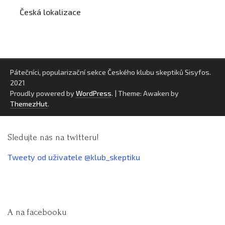
Česká lokalizace
Pátečníci, popularizační sekce Českého klubu skeptiků Sisyfos.
2021
Proudly powered by
WordPress
.
|
Theme: Awaken by
ThemezHut
.
Sledujte nás na twitteru!
Tweety od uživatele @klub_skeptiku
A na facebooku