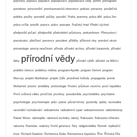
polymery
poprava
populace
popularizace
popularizace vědy
porfen
pornografie
porodnost
porozumění
posttraumatická intervence
potkani
potraviny
poválečná
politika
pověry
povodně
požáry
poznání
Praha
prameny
práva dětí
práva žen
práva zvířat
pravěk
pravice
právo
pravopis
Pražský hrad
Přední východ
předpověď počasí
předpovědi
předvolební průzkumy
prekambrium
Přemyslovci
presokratici
přetížení
prevence
prezident
příběhy
přílivové vlny
primární okruh
primatologie
princip neurčitosti
příroda
přírodní archivy
přírodní katastrofy
přírodní
přírodní vědy
látky
přírodní výběr
přistání na Měsíci
program Apollo
problém intence
problémy milénia
program Gemini
program
Mercury
projekt Manhattan
projekt Záře
proměnné hvězdy
propaganda
prorok
Mohamed
prostor
protilátky
protistologie
Prusko
průzkum vesmíru
první republika
První světová válka
prvočísla
prvohory
pseudověda
psychedelika
psychiatrie
psychologie
psychoterapie
ptáci
pulsar
původ hmoty
pyramidy
qubity
racionalita
racionální rozhodování
radioaktivita
radioaktivní spad
radioastronomie
radioteleskop
Rainer Weiss
raketoplán
raketová technika
rakety
Rakousko
Rakousko-Uhersko
religionistika
rakovina
Rastislav
reaktory čtvrté generace
řeky
Remek
replikační
krize
Richard Dawkins
Richterova škála
Riemannova hypotéza
Řím
Římská říše