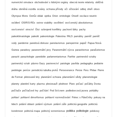
numerické simulace
obchodování s lidskými orgány
obecná teorie relativity
oběžná
dráha
obrněná vozidla
oceány
ochrana přírody
oči
očkování
odboj
oheň
olovo
Olympus Mons
Oortův oblak
optika
Orion
ornitologie
Orwell
oscilace neutrin
osídlení
OSIRIS-REx
ostrov stability
osvětlení
osvícenský absolutismus
osvícenství
otroctví
Ötzi
ozbrojené konflikty
pachové látky
pachy
paleoklimatologie
paleolit
paleontologie
Palestina
PALS
památky
paměť
paměť
vody
pandemie
panelová diskuse
panslavismus
panspermie
papež
Papua Nová-
Guinea
paradoxy
paranormální jevy
Paranormální výzva
parasitismus
parašutismus
paraziti
parazitologie
pareidolie
parlamentarismus
Parthie
partnerské vztahy
partnerský vztah
pásmo Gazy
pastevectví
patologie
pavěda
pedagogika
pediatrie
pedologie
peníze
periodická tabulka prvků
Perseverance
Persie
Peru
Philae
Pierre
planetární vědy
planetologie
de Fermat
pilotované lety
planetární ochrana
planety
platební karty
plazma
plesiosauři
plodnost
Pluto
počasí
počátky života
počítače
počítačové hry
počítání
Pod Svícnem
podledovcová jezera
pohádky
pohlaví
pohlavní dimorfismus
pohlavní rozmnožování
Pokec s Pátečníky
pokusy na
lidech
polární oblasti
polární výzkum
polární záře
politická geografie
politická
politika
politologie
korektnost
politická mapa
politický extremismus
polokovy