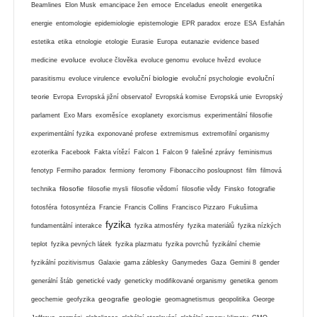
Beamlines
Elon Musk
emancipace žen
emoce
Enceladus
eneolit
energetika
energie
entomologie
epidemiologie
epistemologie
EPR paradox
eroze
ESA
Esfahán
estetika
etika
etnologie
etologie
Eurasie
Europa
eutanazie
evidence based
evoluce
medicine
evoluce člověka
evoluce genomu
evoluce hvězd
evoluce
evoluční biologie
evoluční
parasitismu
evoluce virulence
evoluční psychologie
teorie
Evropa
Evropská jižní observatoř
Evropská komise
Evropská unie
Evropský
parlament
Exo Mars
exoměsíce
exoplanety
exorcismus
experimentální filosofie
experimentální fyzika
exponované profese
extremismus
extremofilní organismy
ezoterika
Facebook
Fakta vítězí
Falcon 1
Falcon 9
falešné zprávy
feminismus
fenotyp
Fermiho paradox
fermiony
feromony
Fibonacciho posloupnost
film
filmová
filosofie
technika
filosofie mysli
filosofie vědomí
filosofie vědy
Finsko
fotografie
fotosféra
fotosyntéza
Francie
Francis Collins
Francisco Pizzaro
Fukušima
fyzika
fundamentální interakce
fyzika atmosféry
fyzika materiálů
fyzika nízkých
teplot
fyzika pevných látek
fyzika plazmatu
fyzika povrchů
fyzikální chemie
fyzikální pozitivismus
Galaxie
gama záblesky
Ganymedes
Gaza
Gemini 8
gender
generální štáb
genetické vady
geneticky modifikované organismy
genetika
genom
geografie
geologie
geochemie
geofyzika
geomagnetismus
geopolitika
George