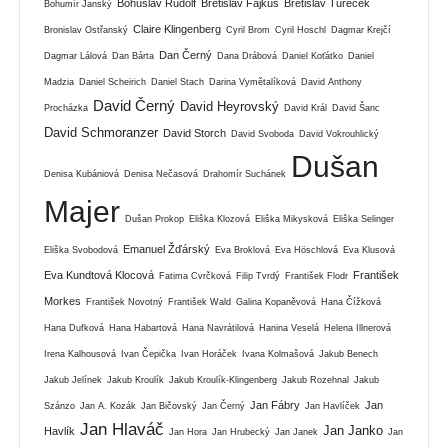
Bohuslav Rudolf
Břetislav Fajkus
Břetislav Tureček
Bohumír Janský
Claire Klingenberg
Bronislav Ostřanský
Cyril Brom
Cyril Hoschl
Dagmar Krejčí
Dan Černý
Dagmar Lálová
Dan Bárta
Dana Drábová
Daniel Koťátko
Daniel
Madzia
Daniel Scheirich
Daniel Stach
Darina Vymětalíková
David Anthony
David Černý
David Heyrovský
Procházka
David Král
David Šanc
David Schmoranzer
David Storch
David Svoboda
David Vokrouhlický
Dušan
Denisa Kubániová
Denisa Nečasová
Drahomír Suchánek
Majer
Dušan Prokop
Eliška Klozová
Eliška Mikysková
Eliška Selinger
Emanuel Žďárský
Eliška Svobodová
Eva Broklová
Eva Höschlová
Eva Klusová
Eva Kundtová Klocová
František
Fatima Cvrčková
Filip Tvrdý
František Flodr
Morkes
František Novotný
František Wald
Galina Kopaněvová
Hana Čížková
Hana Dufková
Hana Habartová
Hana Navrátilová
Hanina Veselá
Helena Illnerová
Irena Kalhousová
Ivan Čepička
Ivan Horáček
Ivana Kolmašová
Jakub Benech
Jakub Jelínek
Jakub Kroulík
Jakub Kroulík-Klingenberg
Jakub Rozehnal
Jakub
Jan Fábry
Jan
Szánzo
Jan A. Kozák
Jan Bičovský
Jan Černý
Jan Havlíček
Jan Hlaváč
Jan Janko
Havlík
Jan Hora
Jan Hrubecký
Jan Janek
Jan