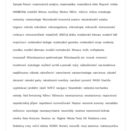
matematika
Sample Return
matematická analýza
materiálová věda
Mayové
média
medicína
medvěd
Mensa
menšiny
Merkur
Měsíc
měsíce
města
metalurgie
mezinárodní vztahy
meteority
meteorologie
Mezinárodní kosmická stanice
migrace
mikrobi
mikrobiom
mikroorganismy
mikroskopie
mikrosvět
mimozemské
civilizace
mimozemšťané
mladočeši
Mléčná dráha
modelování klimatu
moderní lidé
mojmírovci
molekulární biologie
molekulární genetika
molekulární stroje
molekuly
morálka
morální dilemata
morální rozhodování
Morava
moře
mořeplavba
mosasauři
Mössbauerova spektroskopie
Mössbauerův jev
mozek
mravenci
náboženství
muslimové
mykologie
myšlení rychlé a pomalé
mýty
nacionalismus
nadpřirozeno
náhoda
námořnictví
nanochemie
nanotechnologie
narcismus
národní
obrození
národní parky
národnostní menšiny
narušení symetrií
NASA
Nashův
vyjednávací problém
násilí
NATO
navigace
Neandrtálci
nebeská mechanika
nehody
Neil Armstrong
Němci
Německo
neomarxismus
neoslavismus
nepoctivost
nepodmíněný příjem
nepohlavní rozmnožování
Neptun
nerostné suroviny
nestabilita
neštovice
neurologie
neuropsychiatrie
neurovědy
neutrina
neutronová hvězda
nevěra
New Horizons
Newton
nic
Nigérie
Nikola Tesla
Nil
Nobelova cena
Nobelovy ceny
noční obloha
NOMA
Norsko
novověk
nový ateismus
nukleosyntéza