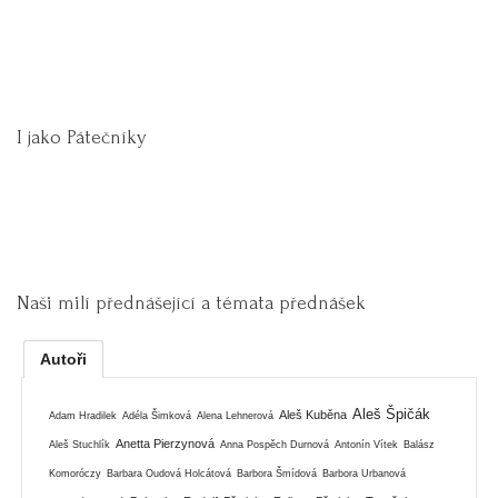
I jako Pátečníky
Naši milí přednášející a témata přednášek
Autoři
Aleš Špičák
Aleš Kuběna
Adam Hradilek
Adéla Šimková
Alena Lehnerová
Anetta Pierzynová
Aleš Stuchlík
Anna Pospěch Durnová
Antonín Vítek
Balász
Komoróczy
Barbara Oudová Holcátová
Barbora Šmídová
Barbora Urbanová