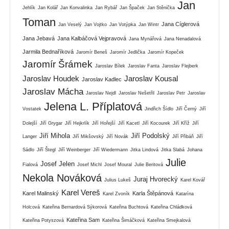
Jan
Jehlík
Jan Kolář
Jan Konvalinka
Jan Rybář
Jan Špaček
Jan Stěnička
Toman
Jana Cíglerová
Jan Veselý
Jan Vojtko
Jan Votýpka
Jan Wintr
Jana Jebavá
Jana Kalbáčová Vejpravová
Jana Mynářová
Jana Nenadalová
Jarmila Bednaříková
Jaromír Beneš
Jaromír Jedlička
Jaromír Kopeček
Jaromír Šrámek
Jaroslav Bílek
Jaroslav Fanta
Jaroslav Flejberk
Jaroslav Houdek
Jaroslav Kousal
Jaroslav Kadlec
Jaroslav Mácha
Jaroslav Nejdl
Jaroslav Nešetřil
Jaroslav Petr
Jaroslav
Jelena L. Příplatová
Vostatek
Jindřich Šídlo
Jiří Černý
Jiří
Dolejší
Jiří Grygar
Jiří Hejkrlík
Jiří Hořejší
Jiří Kacetl
Jiří Kocourek
Jiří Kříž
Jiří
Jiří Mihola
Jiří Podolský
Langer
Jiří Mikšovský
Jiří Novák
Jiří Přibáň
Jiří
Sádlo
Jiří Štegl
Jiří Weinberger
Jiří Wiedermann
Jitka Lindová
Jitka Slabá
Johana
Julie
Josef Jelen
Fialová
Josef Michl
Josef Moural
Julie Beritová
Nekola Nováková
Juraj Hvorecký
Julius Lukeš
Karel Kovář
Karel Vereš
Karel Malinský
Karla Štěpánová
Karel Zvoník
Katarína
Holcová
Kateřina Bernardová Sýkorová
Kateřina Buchtová
Kateřina Chládková
Kateřina Sam
Kateřina Potyszová
Kateřina Šimáčková
Kateřina Smejkalová