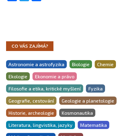
CO VÁS ZAJÍMÁ?
Astronomie a astrofyzika
Biologie
Chemie
Ekologie
Ekonomie a právo
Filosofie a etika, kritické myšlení
Fyzika
Geografie, cestování
Geologie a planetologie
Historie, archeologie
Kosmonautika
Literatura, lingvistika, jazyky
Matematika