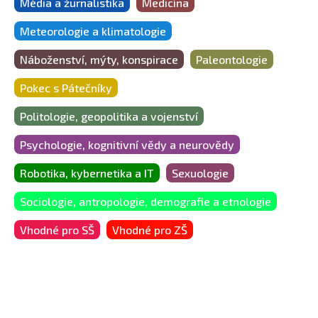
Média a žurnalistika
Medicína
Meteorologie a klimatologie
Náboženství, mýty, konspirace
Paleontologie
Pokec s Pátečníky
Politologie, geopolitika a vojenství
Psychologie, kognitivní vědy a neurovědy
Robotika, kybernetika a IT
Sexuologie
Sociologie, antropologie, demografie a etnologie
Vhodné pro SŠ
Vhodné pro ZŠ