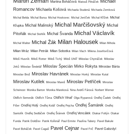
Martin Zeman
Michael
Martina Boháčová
Matouš Pilnáček
Romancov
Michaela Košová
Michaela Studená
Michaela Zemková
Michal
Michal Belda
Michal Bursa
Michal Hoskovec
Michal Jeníček
Michal Křížek
Michal Marčišovský
Michal Malinský
Michal
Křupka
Michal Václavík
Pitoňák
Michal Švanda
Michal Stehlík
Milan Halousek
Michal Žák
Michal Walter
Milan Mihola
Milan Mráz
Milan Petrák
Milan Sobotka
Milan Vlach
Milena Josefovičová
Miloš Husník
Miloš Rotter
Miloš Tichý
Miloš Uhlíř
Miloslav Chytráček
Miloslav
Miloslav Špecián
Mirko Rokyta
Miroslav Bárta
Jirků
Miloslav Šindelář
Miroslav Havránek
Miroslav Brož
Miroslav Horký
Miroslav Kutal
Miroslav Kutílek
Miroslav Petříček
Miroslav Mareš
Miroslav
Scheinost
Monika Barton
Monika Mareková
Nina Andrš Fárová
Norbert Werner
Oldřich Vinař
Oldřich Semerák
Oldřich Tůma
Olga Ryparová
Ondřej Čadek
Ondřej
Ondřej Šamárek
Ondřej Holý
Fišer
Ondřej Kolář
Ondřej Pejcha
Ondřej
Ondřej Vencálek
Santolík
Ondřej Sedláček
Ondřej Šrámek
Otakar Foltýn
Otakar
Funda
Patrik Doldžev
Patrik Kořenář
Paul Ermite
Paulína Tabery
Pavel Bakule
Pavel Cejnar
Pavel Gabzdyl
Pavel Boháček
Pavel Cagaš
Pavel Frič