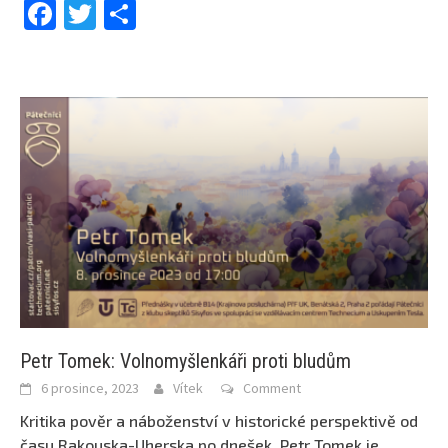
Facebook
Twitter
Share
Petr Tomek: Volnomyšlenkáři proti bludům
6 prosince, 2023
Vítek
Comment
Kritika pověr a náboženství v historické perspektivě od
času Rakouska-Uherska po dnešek. Petr Tomek je