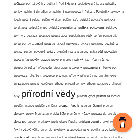
počítače
počítačové hry
počítání
Pod Svícnem
podledovcová jezera
pohádky
pohlaví
pohlavní dimorfismus
pohlavní rozmnožování
Pokec s Pátečníky
pokusy na
lidech
polární oblasti
polární výzkum
polární záře
politická geografie
politická
politika
politologie
korektnost
politická mapa
politický extremismus
polokovy
polymery
poprava
populace
popularizace
popularizace vědy
porfen
pornografie
porodnost
porozumění
posttraumatická intervence
potkani
potraviny
poválečná
politika
pověry
povodně
požáry
poznání
Praha
prameny
práva dětí
práva žen
práva zvířat
pravěk
pravice
právo
pravopis
Pražský hrad
Přední východ
předpověď počasí
předpovědi
předvolební průzkumy
prekambrium
Přemyslovci
presokratici
přetížení
prevence
prezident
příběhy
přílivové vlny
primární okruh
primatologie
princip neurčitosti
příroda
přírodní archivy
přírodní katastrofy
přírodní
přírodní vědy
látky
přírodní výběr
přistání na Měsíci
program Apollo
problém intence
problémy milénia
program Gemini
program
Mercury
projekt Manhattan
projekt Záře
proměnné hvězdy
propaganda
prorok
Mohamed
prostor
protilátky
protistologie
Prusko
průzkum vesmíru
první republika
První světová válka
prvočísla
prvohory
pseudověda
psychedelika
psychiatrie
psychologie
psychoterapie
ptáci
pulsar
původ hmoty
pyramidy
qubity
racionalita