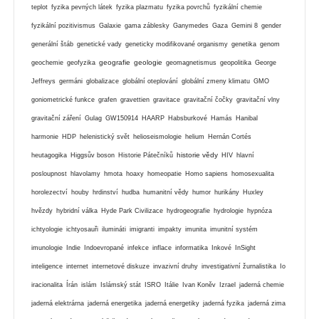
teplot
fyzika pevných látek
fyzika plazmatu
fyzika povrchů
fyzikální chemie
fyzikální pozitivismus
Galaxie
gama záblesky
Ganymedes
Gaza
Gemini 8
gender
generální štáb
genetické vady
geneticky modifikované organismy
genetika
genom
geografie
geologie
geochemie
geofyzika
geomagnetismus
geopolitika
George
Jeffreys
germáni
globalizace
globální oteplování
globální zmeny klimatu
GMO
goniometrické funkce
grafen
gravettien
gravitace
gravitační čočky
gravitační vlny
gravitační záření
Gulag
GW150914
HAARP
Habsburkové
Hamás
Hanibal
harmonie
HDP
helenistický svět
helioseismologie
helium
Hernán Cortés
historie vědy
heutagogika
Higgsův boson
Historie Pátečníků
HIV
hlavní
posloupnost
hlavolamy
hmota
hoaxy
homeopatie
Homo sapiens
homosexualita
horolezectví
houby
hrdinství
hudba
humanitní vědy
humor
hurikány
Huxley
hvězdy
hybridní válka
Hyde Park Civilizace
hydrogeografie
hydrologie
hypnóza
ichtyologie
ichtyosauři
ilumináti
imigranti
impakty
imunita
imunitní systém
imunologie
Indie
Indoevropané
infekce
inflace
informatika
Inkové
InSight
inteligence
internet
internetové diskuze
invazivní druhy
investigativní žurnalistika
Io
iracionalita
Írán
islám
Islámský stát
ISRO
Itálie
Ivan Koněv
Izrael
jaderná chemie
jaderná elektrárna
jaderná energetika
jaderná energetiky
jaderná fyzika
jaderná zima