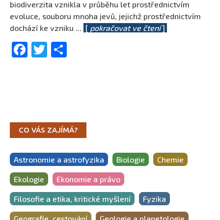
biodiverzita vznikla v průběhu let prostřednictvím
evoluce, souboru mnoha jevů, jejichž prostřednictvím
dochází ke vzniku
...
[
pokračovat ve čtení
]
Facebook
Twitter
Share
CO VÁS ZAJÍMÁ?
Astronomie a astrofyzika
Biologie
Chemie
Ekologie
Ekonomie a právo
Filosofie a etika, kritické myšlení
Fyzika
Geografie, cestování
Geologie a planetologie