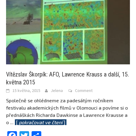
Vítězslav Škorpík: AFO, Lawrence Krauss a další, 15.
května 2015
15 května, 2015
Jelena
Comment
Společně se ohlédneme za padesátým ročníkem
festivalu akademických filmů v Olomouci a povíme si o
přednáškách Richarda Dawkinse a Lawrence Krausse a
o
...
[
pokračovat ve čtení
]
Facebook
Twitter
Share