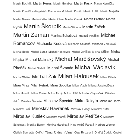
Martin Ferus
Martin Kašík
Martin Buchtík
Martin Gembec
Martin Konvička
Martin Konvička (lingvista)
Martin Kovář
Martin Kozák
Martin Lulák
Martin Mejstřík
Martin Profant
Martin
Martin Novák
Martin Odler
Martin Oliva
Martin Přeček
Martin Škorpík
Martin Žáček
Rybář
Martin Wihoda
Martin Zeman
Michael
Martina Boháčová
Matouš Pilnáček
Romancov
Michaela Košová
Michaela Studená
Michaela Zemková
Michal
Michal Belda
Michal Bursa
Michal Hoskovec
Michal Jeníček
Michal Křížek
Michal Marčišovský
Michal Malinský
Michal
Křupka
Michal Václavík
Pitoňák
Michal Švanda
Michal Stehlík
Milan Halousek
Michal Žák
Michal Walter
Milan Mihola
Milan Mráz
Milan Petrák
Milan Sobotka
Milan Vlach
Milena Josefovičová
Miloš Husník
Miloš Rotter
Miloš Tichý
Miloš Uhlíř
Miloslav Chytráček
Miloslav
Miloslav Špecián
Mirko Rokyta
Miroslav Bárta
Jirků
Miloslav Šindelář
Miroslav Havránek
Miroslav Brož
Miroslav Horký
Miroslav Kutal
Miroslav Kutílek
Miroslav Petříček
Miroslav Mareš
Miroslav
Scheinost
Monika Barton
Monika Mareková
Nina Andrš Fárová
Norbert Werner
Oldřich Vinař
Oldřich Semerák
Oldřich Tůma
Olga Ryparová
Ondřej Čadek
Ondřej