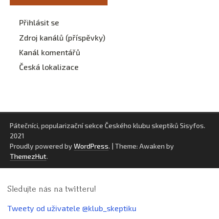
Přihlásit se
Zdroj kanálů (příspěvky)
Kanál komentářů
Česká lokalizace
Pátečníci, popularizační sekce Českého klubu skeptiků Sisyfos.
2021
Proudly powered by
WordPress
.
|
Theme: Awaken by
ThemezHut
.
Sledujte nás na twitteru!
Tweety od uživatele @klub_skeptiku