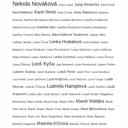
Nekola Nováková
Juraj Hvorecký
Julius Lukeš
Karel Kovář
Karel Vereš
Karel Malinský
Karla Štěpánová
Karel Zvoník
Katarína
Holcová
Kateřina Bernardová Sýkorová
Kateřina Buchtová
Kateřina Chládková
Kateřina Sam
Kateřina Potyszová
Kateřina Šimáčková
Kateřina Smejkalová
Klára Hulíková Tesárková
Kateřina Thorová
Klára Bártová
Ladislav Miko
Lenka Hrabalová
Ladislav Skrbek
Lenka Černá
Lenka Králová
Lenka
Maierová
Lenka Nováková
Lenka Procházková
Lenka Slavíková
Lenka Vrtišková
Lenka Zychová
Nejezchlebová
Lenka Zdeborová
Leona Plášilová
Leona Šímová
Leoš Kyša
Leona Žůrková
Lilija Burianová
Linda Petraturová
Lubomír Peške
Lubomír Soukup
Luboš Perek
Luboš Brabenec
Luboš Pick
Lucie Davidová
Lucie Krejčová
Luděk
Lucie Hrdá
Lucie Juřičková
Lucie Ráčková
Lucie Tungul
Ludmila Hamplová
Nezmar
Lukáš
Ludmila Čírtková
Lukáš Houška
Kratochvíl
Lukáš Laibl
Lukáš Martoš
Lukáš Nádvorník
Lukáš Roubík
Magdalena
Marek Matějka
Bohutínská
Marco Stella
Marek Audy
Marek Hilšer
Marek
Marie Běhounková
Orko Vácha
Marek Skarka
Marek Vícha
Marek Vranka
Marie
Heřmanová
Marie Jírů
Marie Neudorflová
Marie Neudorfová
Marie Šabacká
Markéta Křížová
Markéta Gregorová
Markéta Vlčková
Martin Braniš