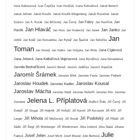
Irena Kalhousová
Ivan Čepička
Ivan Horáček
Ivana Kolmašová
Jakub Benech
Jakub Jelínek
Jakub Kroulík
Jakub Kroulík-Klingenberg
Jakub Rozehnal
Jakub
Jan Fábry
Jan
Szánzo
Jan A. Kozák
Jan Bičovský
Jan Černý
Jan Havlíček
Jan Hlaváč
Jan Janko
Havlík
Jan Hora
Jan Hrubecký
Jan Janek
Jan
Jan
Jehlík
Jan Kolář
Jan Konvalinka
Jan Rybář
Jan Špaček
Jan Stěnička
Toman
Jana Cíglerová
Jan Veselý
Jan Vojtko
Jan Votýpka
Jan Wintr
Jana Jebavá
Jana Kalbáčová Vejpravová
Jana Mynářová
Jana Nenadalová
Jarmila Bednaříková
Jaromír Beneš
Jaromír Jedlička
Jaromír Kopeček
Jaromír Šrámek
Jaroslav Bílek
Jaroslav Fanta
Jaroslav Flejberk
Jaroslav Houdek
Jaroslav Kousal
Jaroslav Kadlec
Jaroslav Mácha
Jaroslav Nejdl
Jaroslav Nešetřil
Jaroslav Petr
Jaroslav
Jelena L. Příplatová
Vostatek
Jindřich Šídlo
Jiří Černý
Jiří
Dolejší
Jiří Grygar
Jiří Hejkrlík
Jiří Hořejší
Jiří Kacetl
Jiří Kocourek
Jiří Kříž
Jiří
Jiří Mihola
Jiří Podolský
Langer
Jiří Mikšovský
Jiří Novák
Jiří Přibáň
Jiří
Sádlo
Jiří Štegl
Jiří Weinberger
Jiří Wiedermann
Jitka Lindová
Jitka Slabá
Johana
Julie
Josef Jelen
Fialová
Josef Michl
Josef Moural
Julie Beritová