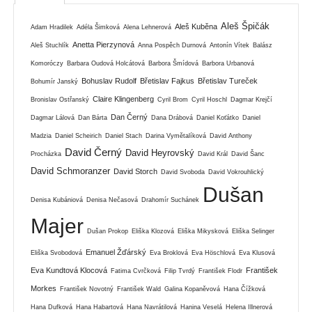
Aleš Špičák
Aleš Kuběna
Adam Hradilek
Adéla Šimková
Alena Lehnerová
Anetta Pierzynová
Aleš Stuchlík
Anna Pospěch Durnová
Antonín Vítek
Balász
Komoróczy
Barbara Oudová Holcátová
Barbora Šmídová
Barbora Urbanová
Bohuslav Rudolf
Břetislav Fajkus
Břetislav Tureček
Bohumír Janský
Claire Klingenberg
Bronislav Ostřanský
Cyril Brom
Cyril Hoschl
Dagmar Krejčí
Dan Černý
Dagmar Lálová
Dan Bárta
Dana Drábová
Daniel Koťátko
Daniel
Madzia
Daniel Scheirich
Daniel Stach
Darina Vymětalíková
David Anthony
David Černý
David Heyrovský
Procházka
David Král
David Šanc
David Schmoranzer
David Storch
David Svoboda
David Vokrouhlický
Dušan
Denisa Kubániová
Denisa Nečasová
Drahomír Suchánek
Majer
Dušan Prokop
Eliška Klozová
Eliška Mikysková
Eliška Selinger
Emanuel Žďárský
Eliška Svobodová
Eva Broklová
Eva Höschlová
Eva Klusová
Eva Kundtová Klocová
František
Fatima Cvrčková
Filip Tvrdý
František Flodr
Morkes
František Novotný
František Wald
Galina Kopaněvová
Hana Čížková
Hana Dufková
Hana Habartová
Hana Navrátilová
Hanina Veselá
Helena Illnerová