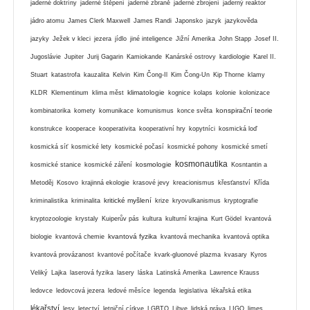
jaderné doktríny
jaderné štěpení
jaderné zbraně
jaderné zbrojení
jaderný reaktor
jádro atomu
James Clerk Maxwell
James Randi
Japonsko
jazyk
jazykověda
jazyky
Ježek v kleci
jezera
jídlo
jiné inteligence
Jižní Amerika
John Stapp
Josef II.
Jugoslávie
Jupiter
Jurij Gagarin
Kamiokande
Kanárské ostrovy
kardiologie
Karel II.
Stuart
katastrofa
kauzalita
Kelvin
Kim Čong-Il
Kim Čong-Un
Kip Thorne
klamy
klimatologie
KLDR
Klementinum
klima měst
kognice
kolaps
kolonie
kolonizace
konspirační teorie
kombinatorika
komety
komunikace
komunismus
konce světa
konstrukce
kooperace
kooperativita
kooperativní hry
kopytníci
kosmická loď
kosmická síť
kosmické lety
kosmické počasí
kosmické pohony
kosmické smetí
kosmonautika
kosmologie
kosmické stanice
kosmické záření
Kosntantin a
Metoděj
Kosovo
krajinná ekologie
krasové jevy
kreacionismus
křesťanství
Křída
kritické myšlení
kriminalistika
kriminalita
krize
kryovulkanismus
kryptografie
kryptozoologie
krystaly
Kuiperův pás
kultura
kulturní krajina
Kurt Gödel
kvantová
kvantová fyzika
biologie
kvantová chemie
kvantová mechanika
kvantová optika
kvantová provázanost
kvantové počítače
kvark-gluonové plazma
kvasary
Kyros
Veliký
Lajka
laserová fyzika
lasery
láska
Latinská Amerika
Lawrence Krauss
ledovce
ledovcová jezera
ledové měsíce
legenda
legislativa
lékařská etika
lékařství
lesy
letectví
letniční církve
LGBTQ
Libye
lidská práva
LIGO
limes