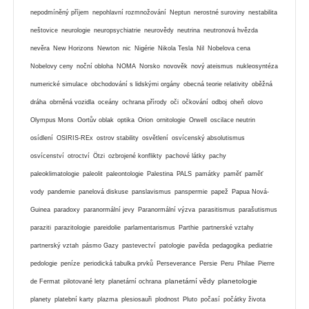
nepodmíněný příjem
nepohlavní rozmnožování
Neptun
nerostné suroviny
nestabilita
neštovice
neurologie
neuropsychiatrie
neurovědy
neutrina
neutronová hvězda
nevěra
New Horizons
Newton
nic
Nigérie
Nikola Tesla
Nil
Nobelova cena
Nobelovy ceny
noční obloha
NOMA
Norsko
novověk
nový ateismus
nukleosyntéza
numerické simulace
obchodování s lidskými orgány
obecná teorie relativity
oběžná
dráha
obrněná vozidla
oceány
ochrana přírody
oči
očkování
odboj
oheň
olovo
Olympus Mons
Oortův oblak
optika
Orion
ornitologie
Orwell
oscilace neutrin
osídlení
OSIRIS-REx
ostrov stability
osvětlení
osvícenský absolutismus
osvícenství
otroctví
Ötzi
ozbrojené konflikty
pachové látky
pachy
paleoklimatologie
paleolit
paleontologie
Palestina
PALS
památky
paměť
paměť
vody
pandemie
panelová diskuse
panslavismus
panspermie
papež
Papua Nová-
Guinea
paradoxy
paranormální jevy
Paranormální výzva
parasitismus
parašutismus
paraziti
parazitologie
pareidolie
parlamentarismus
Parthie
partnerské vztahy
partnerský vztah
pásmo Gazy
pastevectví
patologie
pavěda
pedagogika
pediatrie
pedologie
peníze
periodická tabulka prvků
Perseverance
Persie
Peru
Philae
Pierre
planetární vědy
planetologie
de Fermat
pilotované lety
planetární ochrana
planety
platební karty
plazma
plesiosauři
plodnost
Pluto
počasí
počátky života