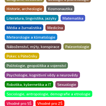
Historie, archeologie
Kosmonautika
Literatura, lingvistika, jazyky
Matematika
Média a žurnalistika
Medicína
Meteorologie a klimatologie
Náboženství, mýty, konspirace
Paleontologie
Pokec s Pátečníky
Politologie, geopolitika a vojenství
Psychologie, kognitivní vědy a neurovědy
Robotika, kybernetika a IT
Sexuologie
Sociologie, antropologie, demografie a etnologie
Vhodné pro SŠ
Vhodné pro ZŠ