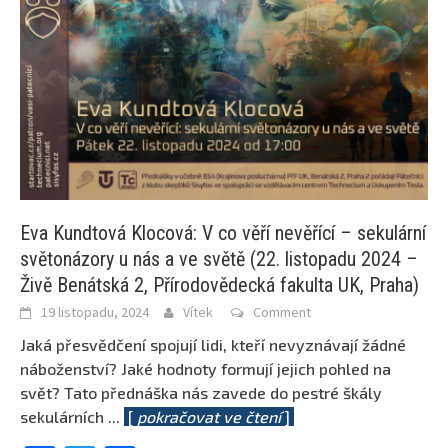
Eva Kundtová Klocová: V co věří nevěřící – sekulární
světonázory u nás a ve světě (22. listopadu 2024 –
Živě Benátská 2, Přírodovědecká fakulta UK, Praha)
19 listopadu, 2024
Vítek
Comment
Jaká přesvědčení spojují lidi, kteří nevyznávají žádné
náboženství? Jaké hodnoty formují jejich pohled na
svět? Tato přednáška nás zavede do pestré škály
sekulárních
...
[
pokračovat ve čtení
]