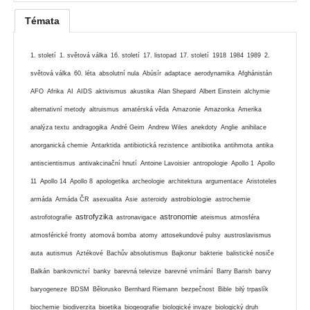
Témata
1. století
1. světová válka
16. století
17. listopad
17. století
1918
1984
1989
2.
světová válka
60. léta
absolutní nula
Abúsír
adaptace
aerodynamika
Afghánistán
AFO
Afrika
AI
AIDS
aktivismus
akustika
Alan Shepard
Albert Einstein
alchymie
alternativní metody
altruismus
amatérská věda
Amazonie
Amazonka
Amerika
analýza textu
andragogika
André Geim
Andrew Wiles
anekdoty
Anglie
anihilace
anorganická chemie
Antarktida
antibiotická rezistence
antibiotika
antihmota
antika
antiscientismus
antivakcinační hnutí
Antoine Lavoisier
antropologie
Apollo 1
Apollo
11
Apollo 14
Apollo 8
apologetika
archeologie
architektura
argumentace
Aristoteles
astrobiologie
armáda
Armáda ČR
asexualita
Asie
asteroidy
astrochemie
astrofyzika
astronomie
astrofotografie
astronavigace
ateismus
atmosféra
atmosférické fronty
atomová bomba
atomy
attosekundové pulsy
austroslavismus
auta
autismus
Aztékové
Bachův absolutismus
Bajkonur
bakterie
balistické nosiče
Balkán
bankovnictví
banky
barevná televize
barevné vnímání
Barry Barish
barvy
baryogeneze
BDSM
Bělorusko
Bernhard Riemann
bezpečnost
Bible
bilý trpaslík
biochemie
biodiverzita
bioetika
biogeografie
biologické invaze
biologický druh