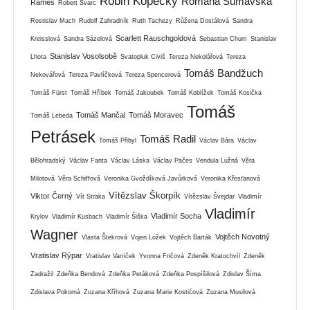
Robin Kopecký
Romana Šumavská
Rameš
Robert Švarc
Rostislav Mach
Rudolf Zahradník
Ruth Tachezy
Růžena Dostálová
Sandra
Scarlett Rauschgoldová
Kreisslová
Sandra Sázelová
Sebastian Chum
Stanislav
Stanislav Vosolsobě
Lhota
Svatopluk Civiš
Tereza Nekolářová
Tereza
Tomáš Bandžuch
Nekovářová
Tereza Pavlíčková
Tereza Spencerová
Tomáš Fürst
Tomáš Hříbek
Tomáš Jakoubek
Tomáš Koblížek
Tomáš Kosička
Tomáš
Tomáš Mančal
Tomáš Moravec
Tomáš Lebeda
Petrásek
Tomáš Radil
Tomáš Přibyl
Václav Bára
Václav
Bělohradský
Václav Fanta
Václav Láska
Václav Pačes
Vendula Lužná
Věra
Milotová
Věra Schiffová
Veronika Gvoždíková Javůrková
Veronika Křesťanová
Vítězslav Škorpík
Viktor Černý
Vít Straka
Vítězslav Švejdar
Vladimír
Vladimír
Vladimír Socha
Krylov
Vladimír Kusbach
Vladimír Šiška
Wagner
Vojtěch Novotný
Vlasta Štekrová
Vojen Ložek
Vojtěch Barták
Vratislav Rýpar
Vratislav Vaníček
Yvonna Fričová
Zdeněk Kratochvíl
Zdeněk
Zadražil
Zdeňka Bendová
Zdeňka Petáková
Zdeňka Pospíšilová
Zdislav Šíma
Zdislava Pokorná
Zuzana Kříhová
Zuzana Marie Kostićová
Zuzana Musilová