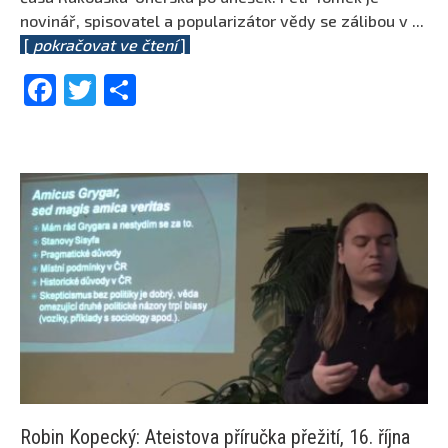
novinář, spisovatel a popularizátor vědy se zálibou v
...
[
pokračovat ve čtení
]
Facebook
Twitter
Share
Robin Kopecký: Ateistova příručka přežití, 16. října