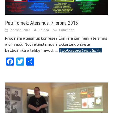
Petr Tomek: Ateismus, 7. srpna 2015
7 srpna, 2015
Jelena
Comment
Proč není ateismus konfese? Čím je a čím není ateismus
a čím jsou Noví ateisté noví? Exkurze do světa
bezbožníků a lehký návod,
...
[
pokračovat ve čtení
]
Facebook
Twitter
Share