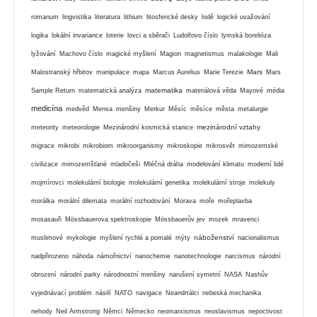
romanum
lingvistika
literatura
lithium
litosferické desky
lodě
logické uvažování
logika
lokální invariance
loterie
lovci a sběrači
Ludolfovo číslo
lymská borelióza
lyžování
Machovo číslo
magické myšlení
Magion
magnetismus
malakologie
Mali
Mars
Malostranský hřbitov
manipulace
mapa
Marcus Aurelius
Marie Terezie
Mars
matematika
Sample Return
matematická analýza
materiálová věda
Mayové
média
medicína
medvěd
Mensa
menšiny
Merkur
Měsíc
měsíce
města
metalurgie
mezinárodní vztahy
meteority
meteorologie
Mezinárodní kosmická stanice
migrace
mikrobi
mikrobiom
mikroorganismy
mikroskopie
mikrosvět
mimozemské
civilizace
mimozemšťané
mladočeši
Mléčná dráha
modelování klimatu
moderní lidé
mojmírovci
molekulární biologie
molekulární genetika
molekulární stroje
molekuly
morálka
morální dilemata
morální rozhodování
Morava
moře
mořeplavba
mosasauři
Mössbauerova spektroskopie
Mössbauerův jev
mozek
mravenci
náboženství
muslimové
mykologie
myšlení rychlé a pomalé
mýty
nacionalismus
nadpřirozeno
náhoda
námořnictví
nanochemie
nanotechnologie
narcismus
národní
obrození
národní parky
národnostní menšiny
narušení symetrií
NASA
Nashův
vyjednávací problém
násilí
NATO
navigace
Neandrtálci
nebeská mechanika
nehody
Neil Armstrong
Němci
Německo
neomarxismus
neoslavismus
nepoctivost