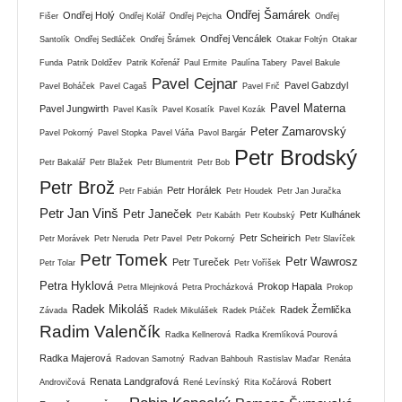
Ondřej Šamárek
Ondřej Holý
Fišer
Ondřej Kolář
Ondřej Pejcha
Ondřej
Ondřej Vencálek
Santolík
Ondřej Sedláček
Ondřej Šrámek
Otakar Foltýn
Otakar
Funda
Patrik Doldžev
Patrik Kořenář
Paul Ermite
Paulína Tabery
Pavel Bakule
Pavel Cejnar
Pavel Gabzdyl
Pavel Boháček
Pavel Cagaš
Pavel Frič
Pavel Materna
Pavel Jungwirth
Pavel Kasík
Pavel Kosatík
Pavel Kozák
Peter Zamarovský
Pavel Pokorný
Pavel Stopka
Pavel Váňa
Pavol Bargár
Petr Brodský
Petr Bakalář
Petr Blažek
Petr Blumentrit
Petr Bob
Petr Brož
Petr Horálek
Petr Fabián
Petr Houdek
Petr Jan Juračka
Petr Jan Vinš
Petr Janeček
Petr Kulhánek
Petr Kabáth
Petr Koubský
Petr Scheirich
Petr Morávek
Petr Neruda
Petr Pavel
Petr Pokorný
Petr Slavíček
Petr Tomek
Petr Wawrosz
Petr Tureček
Petr Tolar
Petr Voříšek
Petra Hyklová
Prokop Hapala
Petra Mlejnková
Petra Procházková
Prokop
Radek Mikoláš
Radek Žemlička
Závada
Radek Mikulášek
Radek Ptáček
Radim Valenčík
Radka Kellnerová
Radka Kremlíková Pourová
Radka Majerová
Radovan Samotný
Radvan Bahbouh
Rastislav Maďar
Renáta
Renata Landgrafová
Robert
Androvičová
René Levínský
Rita Kočárová