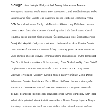
biologie
biotechnologie
Blízký východ
Boeing
bohemismus
Bosna a
Hercegovina
botanika
bouře
brexit
Brno
budoucnost Země
buněčná biologie
buňka
částicová fyzika
Burianosaurus
Čad
Callisto
čas
časomíra
částice
částicová
CCD
čechoslovakismus
Čechy
celoživotní vzdělávání
ceny IG Nobela
cenzura
Ceres
CERN
černá díra
Černobyl
červení trpaslíci
Češi
česká kotlina
Česká
Československo
republika
česká státnost
Česká televize
Československé legie
Český klub skeptiků
český stát
cestování
charismatické církve
Charles Darwin
chemie
Cheb
chemická komunikace
chemické látky
chemický prvek
chemtrails
Chile
chiralita
choroba
chování
chráněná území
chronobiologie
chytré domácnosti
CIA
čich
čichová komunikace
čichové podněty
Čína
čínské kroužky
čísla
číslo Pí
ČR
Clayův institut
Columbia
conquistadoři
COVID
COVID-19
Craig Venter
Cromwell
čtyři jezdci
Curiosity
cystická fibróza
dálkový průzkum Země
Daniel
Kahneman
Dánsko
darwinismus
David Hilbert
dědičnost
demence
demografie
demokracie
Denisované
desková tektonika
dezinformace
diagnoza
dinosauři
diskuse
dlouhodobé kosmické lety
dlouhodobé mise
Dmitrij Mendělejev
DNA
doba
ledová
doba poledová
domácí násilí
domestikace
Donald Trump
doprava
Dragon
druhohory
dualismus
duchové
duchovní služba
duše
duševní nemoci
duševní