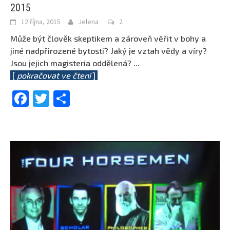
2015
12 října, 2015
Jelena
2
Může být člověk skeptikem a zároveň věřit v bohy a
jiné nadpřirozené bytosti? Jaký je vztah vědy a víry?
Jsou jejich magisteria oddělená?
...
[
pokračovat ve čtení
]
Facebook
Twitter
Share