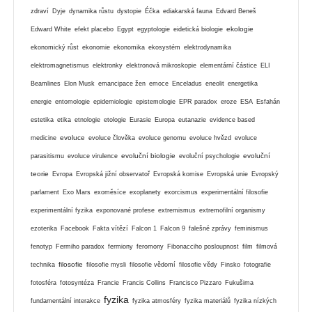
zdraví
Dyje
dynamika růstu
dystopie
Éčka
ediakarská fauna
Edvard Beneš
ekologie
Edward White
efekt placebo
Egypt
egyptologie
eidetická biologie
ekonomický růst
ekonomie
ekonomika
ekosystém
elektrodynamika
elektromagnetismus
elektronky
elektronová mikroskopie
elementární částice
ELI
Beamlines
Elon Musk
emancipace žen
emoce
Enceladus
eneolit
energetika
energie
entomologie
epidemiologie
epistemologie
EPR paradox
eroze
ESA
Esfahán
estetika
etika
etnologie
etologie
Eurasie
Europa
eutanazie
evidence based
evoluce
medicine
evoluce člověka
evoluce genomu
evoluce hvězd
evoluce
evoluční biologie
evoluční
parasitismu
evoluce virulence
evoluční psychologie
teorie
Evropa
Evropská jižní observatoř
Evropská komise
Evropská unie
Evropský
parlament
Exo Mars
exoměsíce
exoplanety
exorcismus
experimentální filosofie
experimentální fyzika
exponované profese
extremismus
extremofilní organismy
ezoterika
Facebook
Fakta vítězí
Falcon 1
Falcon 9
falešné zprávy
feminismus
fenotyp
Fermiho paradox
fermiony
feromony
Fibonacciho posloupnost
film
filmová
filosofie
technika
filosofie mysli
filosofie vědomí
filosofie vědy
Finsko
fotografie
fotosféra
fotosyntéza
Francie
Francis Collins
Francisco Pizzaro
Fukušima
fyzika
fundamentální interakce
fyzika atmosféry
fyzika materiálů
fyzika nízkých