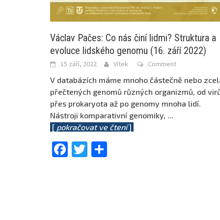
Václav Pačes: Co nás činí lidmi? Struktura a
evoluce lidského genomu (16. září 2022)
15 září, 2022
Vítek
Comment
V databázích máme mnoho částečně nebo zcel
přečtených genomů různých organizmů, od vir
přes prokaryota až po genomy mnoha lidí.
Nástroji komparativní genomiky,
...
[
pokračovat ve čtení
]
Facebook
Twitter
Share