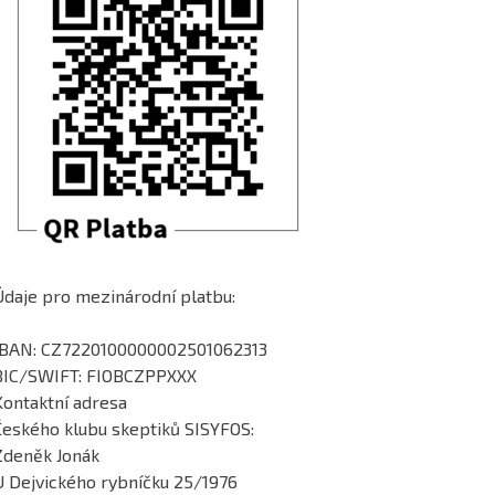
Údaje pro mezinárodní platbu:
IBAN: CZ7220100000002501062313
BIC/SWIFT: FIOBCZPPXXX
Kontaktní adresa
Českého klubu skeptiků SISYFOS:
Zdeněk Jonák
U Dejvického rybníčku 25/1976