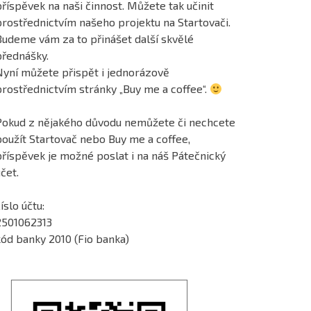
říspěvek na naši činnost. Můžete tak učinit
prostřednictvím našeho projektu na Startovači.
Budeme vám za to přinášet další skvělé
přednášky.
Nyní můžete přispět i jednorázově
prostřednictvím stránky „Buy me a coffee“.
Pokud z nějakého důvodu nemůžete či nechcete
použít Startovač nebo Buy me a coffee,
příspěvek je možné poslat i na náš Pátečnický
čet.
íslo účtu:
2501062313
kód banky 2010 (Fio banka)