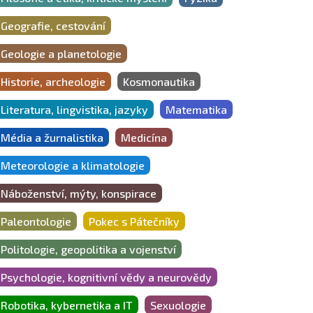
Geografie, cestování
Geologie a planetologie
Historie, archeologie
Kosmonautika
Literatura, lingvistika, jazyky
Matematika
Média a žurnalistika
Medicína
Meteorologie a klimatologie
Náboženství, mýty, konspirace
Paleontologie
Pokec s Pátečníky
Politologie, geopolitika a vojenství
Psychologie, kognitivní vědy a neurovědy
Robotika, kybernetika a IT
Sexuologie