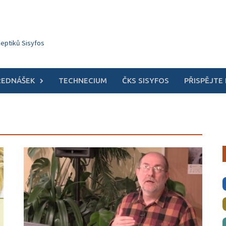
keptiků Sisyfos
ŘEDNÁŠEK
TECHNECIUM
ČKS SISYFOS
PŘISPĚJTE