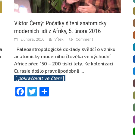
Viktor Černý: Počátky šíření anatomicky
moderních lidí z Afriky, 5. února 2016
2 února, 2016
Vítek
Comment
a
Paleoantropologické doklady svědčí o vzniku
ů
anatomicky moderního člověka ve východní
Africe před 150 – 200 tisíci lety. Ke kolonizaci
Eurasie došlo pravděpodobně
...
[
pokračovat ve čtení
]
Facebook
Twitter
Share