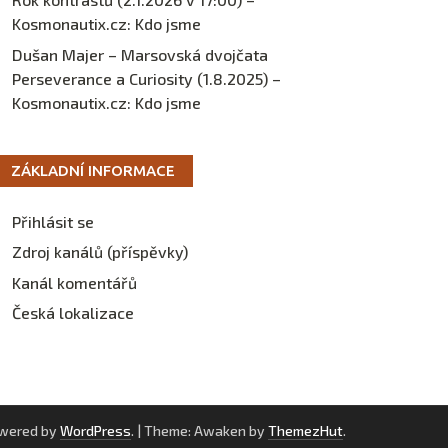
Kosmonautix.cz
:
Kdo jsme
Dušan Majer – Marsovská dvojčata
Perseverance a Curiosity (1.8.2025) –
Kosmonautix.cz
:
Kdo jsme
ZÁKLADNÍ INFORMACE
Přihlásit se
Zdroj kanálů (příspěvky)
Kanál komentářů
Česká lokalizace
owered by
WordPress
.
|
Theme: Awaken by
ThemezHut
.