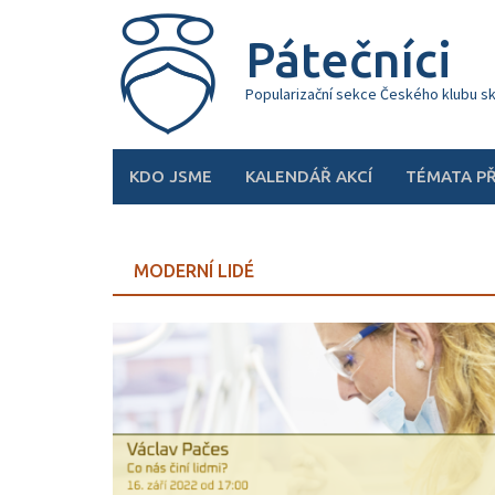
Skip
to
Pátečníci
content
Popularizační sekce Českého klubu s
KDO JSME
KALENDÁŘ AKCÍ
TÉMATA P
MODERNÍ LIDÉ