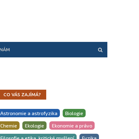
 NÁM
CO VÁS ZAJÍMÁ?
Astronomie a astrofyzika
Biologie
Chemie
Ekologie
Ekonomie a právo
Filosofie a etika, kritické myšlení
Fyzika