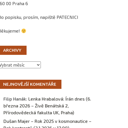
160 00 Praha 6
Do popisku, prosím, napiště PATECNICI
Děkujeme!
ARCHIVY
Archivy
NEJNOVĚJŠÍ KOMENTÁŘE
Filip Hanák
:
Lenka Hrabalová: Írán dnes (6.
března 2026 – Živě Benátská 2,
Přírodovědecká fakulta UK, Praha)
Dušan Majer – Rok 2025 v kosmonautice –
Rok kontrastů (2.1.2026 v 17:00) –