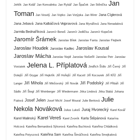
Jan
Jehlík
Jan Kolář
Jan Konvalinka
Jan Rybář
Jan Špaček
Jan Stěnička
Toman
Jana Cíglerová
Jan Veselý
Jan Vojtko
Jan Votýpka
Jan Wintr
Jana Jebavá
Jana Kalbáčová Vejpravová
Jana Mynářová
Jana Nenadalová
Jarmila Bednaříková
Jaromír Beneš
Jaromír Jedlička
Jaromír Kopeček
Jaromír Šrámek
Jaroslav Bílek
Jaroslav Fanta
Jaroslav Flejberk
Jaroslav Houdek
Jaroslav Kousal
Jaroslav Kadlec
Jaroslav Mácha
Jaroslav Nejdl
Jaroslav Nešetřil
Jaroslav Petr
Jaroslav
Jelena L. Příplatová
Vostatek
Jindřich Šídlo
Jiří Černý
Jiří
Dolejší
Jiří Grygar
Jiří Hejkrlík
Jiří Hořejší
Jiří Kacetl
Jiří Kocourek
Jiří Kříž
Jiří
Jiří Mihola
Jiří Podolský
Langer
Jiří Mikšovský
Jiří Novák
Jiří Přibáň
Jiří
Sádlo
Jiří Štegl
Jiří Weinberger
Jiří Wiedermann
Jitka Lindová
Jitka Slabá
Johana
Julie
Josef Jelen
Fialová
Josef Michl
Josef Moural
Julie Beritová
Nekola Nováková
Juraj Hvorecký
Julius Lukeš
Karel Kovář
Karel Vereš
Karel Malinský
Karla Štěpánová
Karel Zvoník
Katarína
Holcová
Kateřina Bernardová Sýkorová
Kateřina Buchtová
Kateřina Chládková
Kateřina Sam
Kateřina Potyszová
Kateřina Šimáčková
Kateřina Smejkalová