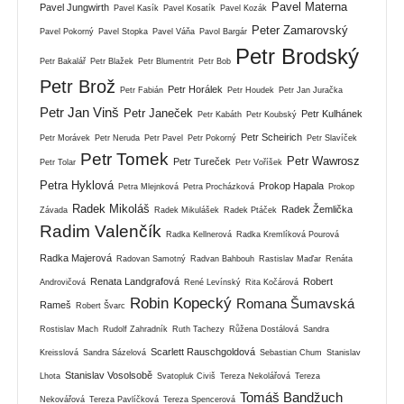
Pavel Materna
Pavel Jungwirth
Pavel Kasík
Pavel Kosatík
Pavel Kozák
Peter Zamarovský
Pavel Pokorný
Pavel Stopka
Pavel Váňa
Pavol Bargár
Petr Brodský
Petr Bakalář
Petr Blažek
Petr Blumentrit
Petr Bob
Petr Brož
Petr Horálek
Petr Fabián
Petr Houdek
Petr Jan Juračka
Petr Jan Vinš
Petr Janeček
Petr Kulhánek
Petr Kabáth
Petr Koubský
Petr Scheirich
Petr Morávek
Petr Neruda
Petr Pavel
Petr Pokorný
Petr Slavíček
Petr Tomek
Petr Wawrosz
Petr Tureček
Petr Tolar
Petr Voříšek
Petra Hyklová
Prokop Hapala
Petra Mlejnková
Petra Procházková
Prokop
Radek Mikoláš
Radek Žemlička
Závada
Radek Mikulášek
Radek Ptáček
Radim Valenčík
Radka Kellnerová
Radka Kremlíková Pourová
Radka Majerová
Radovan Samotný
Radvan Bahbouh
Rastislav Maďar
Renáta
Renata Landgrafová
Robert
Androvičová
René Levínský
Rita Kočárová
Robin Kopecký
Romana Šumavská
Rameš
Robert Švarc
Rostislav Mach
Rudolf Zahradník
Ruth Tachezy
Růžena Dostálová
Sandra
Scarlett Rauschgoldová
Kreisslová
Sandra Sázelová
Sebastian Chum
Stanislav
Stanislav Vosolsobě
Lhota
Svatopluk Civiš
Tereza Nekolářová
Tereza
Tomáš Bandžuch
Nekovářová
Tereza Pavlíčková
Tereza Spencerová