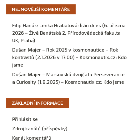
NEJNOVĚJŠÍ KOMENTÁŘE
Filip Hanák
:
Lenka Hrabalová: Írán dnes (6. března
2026 – Živě Benátská 2, Přírodovědecká fakulta
UK, Praha)
Dušan Majer – Rok 2025 v kosmonautice – Rok
kontrastů (2.1.2026 v 17:00) – Kosmonautix.cz
:
Kdo
jsme
Dušan Majer – Marsovská dvojčata Perseverance
a Curiosity (1.8.2025) – Kosmonautix.cz
:
Kdo jsme
ZÁKLADNÍ INFORMACE
Přihlásit se
Zdroj kanálů (příspěvky)
Kanál komentářů