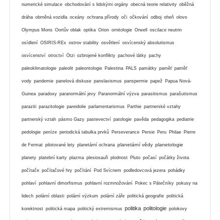
numerické simulace
obchodování s lidskými orgány
obecná teorie relativity
oběžná
dráha
obrněná vozidla
oceány
ochrana přírody
oči
očkování
odboj
oheň
olovo
Olympus Mons
Oortův oblak
optika
Orion
ornitologie
Orwell
oscilace neutrin
osídlení
OSIRIS-REx
ostrov stability
osvětlení
osvícenský absolutismus
osvícenství
otroctví
Ötzi
ozbrojené konflikty
pachové látky
pachy
paleoklimatologie
paleolit
paleontologie
Palestina
PALS
památky
paměť
paměť
vody
pandemie
panelová diskuse
panslavismus
panspermie
papež
Papua Nová-
Guinea
paradoxy
paranormální jevy
Paranormální výzva
parasitismus
parašutismus
paraziti
parazitologie
pareidolie
parlamentarismus
Parthie
partnerské vztahy
partnerský vztah
pásmo Gazy
pastevectví
patologie
pavěda
pedagogika
pediatrie
pedologie
peníze
periodická tabulka prvků
Perseverance
Persie
Peru
Philae
Pierre
planetární vědy
planetologie
de Fermat
pilotované lety
planetární ochrana
planety
platební karty
plazma
plesiosauři
plodnost
Pluto
počasí
počátky života
počítače
počítačové hry
počítání
Pod Svícnem
podledovcová jezera
pohádky
pohlaví
pohlavní dimorfismus
pohlavní rozmnožování
Pokec s Pátečníky
pokusy na
lidech
polární oblasti
polární výzkum
polární záře
politická geografie
politická
politika
politologie
korektnost
politická mapa
politický extremismus
polokovy