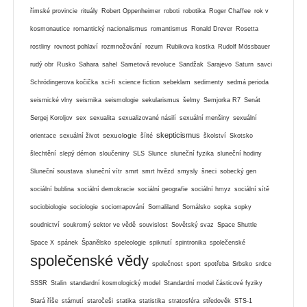
římské provincie
rituály
Robert Oppenheimer
roboti
robotika
Roger Chaffee
rok v
kosmonautice
romantický nacionalismus
romantismus
Ronald Drever
Rosetta
rostliny
rovnost pohlaví
rozmnožování
rozum
Rubikova kostka
Rudolf Mössbauer
rudý obr
Rusko
Sahara
sahel
Sametová revoluce
Sandžak
Sarajevo
Saturn
savci
Schrödingerova kočička
sci-fi
science fiction
sebeklam
sedimenty
sedmá perioda
seismické vlny
seismika
seismologie
sekularismus
šelmy
Semjorka R7
Senát
Sergej Koroljov
sex
sexualita
sexualizované násilí
sexuální menšiny
sexuální
skepticismus
sexuologie
orientace
sexuální život
šíité
školství
Skotsko
šlechtění
slepý démon
sloučeniny
SLS
Slunce
sluneční fyzika
sluneční hodiny
Sluneční soustava
sluneční vítr
smrt
smrt hvězd
smysly
šneci
sobecký gen
sociální bublina
sociální demokracie
sociální geografie
sociální hmyz
sociální sítě
sociobiologie
sociologie
sociomapování
Somaliland
Somálsko
sopka
sopky
soudnictví
soukromý sektor ve vědě
souvislost
Sovětský svaz
Space Shuttle
Space X
spánek
Španělsko
speleologie
spiknutí
spintronika
společenské
společenské vědy
společnost
sport
spotřeba
Srbsko
srdce
SSSR
Stalin
standardní kosmologický model
Standardní model částicové fyziky
Stará říše
stárnutí
staročeši
statika
statistika
stratosféra
středověk
STS-1