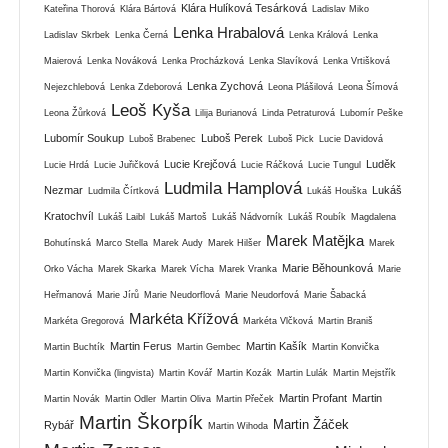
Klára Hulíková Tesárková
Kateřina Thorová
Klára Bártová
Ladislav Miko
Lenka Hrabalová
Ladislav Skrbek
Lenka Černá
Lenka Králová
Lenka
Maierová
Lenka Nováková
Lenka Procházková
Lenka Slavíková
Lenka Vrtišková
Lenka Zychová
Nejezchlebová
Lenka Zdeborová
Leona Plášilová
Leona Šímová
Leoš Kyša
Leona Žůrková
Lilija Burianová
Linda Petraturová
Lubomír Peške
Lubomír Soukup
Luboš Perek
Luboš Brabenec
Luboš Pick
Lucie Davidová
Lucie Krejčová
Luděk
Lucie Hrdá
Lucie Juřičková
Lucie Ráčková
Lucie Tungul
Ludmila Hamplová
Nezmar
Lukáš
Ludmila Čírtková
Lukáš Houška
Kratochvíl
Lukáš Laibl
Lukáš Martoš
Lukáš Nádvorník
Lukáš Roubík
Magdalena
Marek Matějka
Bohutínská
Marco Stella
Marek Audy
Marek Hilšer
Marek
Marie Běhounková
Orko Vácha
Marek Skarka
Marek Vícha
Marek Vranka
Marie
Heřmanová
Marie Jírů
Marie Neudorflová
Marie Neudorfová
Marie Šabacká
Markéta Křížová
Markéta Gregorová
Markéta Vlčková
Martin Braniš
Martin Ferus
Martin Kašík
Martin Buchtík
Martin Gembec
Martin Konvička
Martin Konvička (lingvista)
Martin Kovář
Martin Kozák
Martin Lulák
Martin Mejstřík
Martin Profant
Martin
Martin Novák
Martin Odler
Martin Oliva
Martin Přeček
Martin Škorpík
Martin Žáček
Rybář
Martin Wihoda