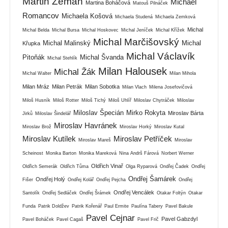
Martin Zeman
Michael
Martina Boháčová
Matouš Pilnáček
Romancov
Michaela Košová
Michaela Studená
Michaela Zemková
Michal
Michal Belda
Michal Bursa
Michal Hoskovec
Michal Jeníček
Michal Křížek
Michal Marčišovský
Michal Malinský
Michal
Křupka
Michal Václavík
Pitoňák
Michal Švanda
Michal Stehlík
Milan Halousek
Michal Žák
Michal Walter
Milan Mihola
Milan Mráz
Milan Petrák
Milan Sobotka
Milan Vlach
Milena Josefovičová
Miloš Husník
Miloš Rotter
Miloš Tichý
Miloš Uhlíř
Miloslav Chytráček
Miloslav
Miloslav Špecián
Mirko Rokyta
Miroslav Bárta
Jirků
Miloslav Šindelář
Miroslav Havránek
Miroslav Brož
Miroslav Horký
Miroslav Kutal
Miroslav Kutílek
Miroslav Petříček
Miroslav Mareš
Miroslav
Scheinost
Monika Barton
Monika Mareková
Nina Andrš Fárová
Norbert Werner
Oldřich Vinař
Oldřich Semerák
Oldřich Tůma
Olga Ryparová
Ondřej Čadek
Ondřej
Ondřej Šamárek
Ondřej Holý
Fišer
Ondřej Kolář
Ondřej Pejcha
Ondřej
Ondřej Vencálek
Santolík
Ondřej Sedláček
Ondřej Šrámek
Otakar Foltýn
Otakar
Funda
Patrik Doldžev
Patrik Kořenář
Paul Ermite
Paulína Tabery
Pavel Bakule
Pavel Cejnar
Pavel Gabzdyl
Pavel Boháček
Pavel Cagaš
Pavel Frič