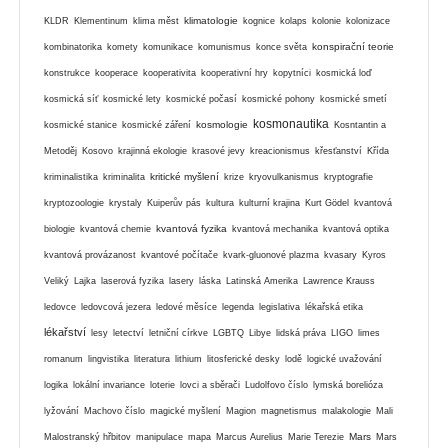
klimatologie
KLDR
Klementinum
klima měst
kognice
kolaps
kolonie
kolonizace
konspirační teorie
kombinatorika
komety
komunikace
komunismus
konce světa
konstrukce
kooperace
kooperativita
kooperativní hry
kopytníci
kosmická loď
kosmická síť
kosmické lety
kosmické počasí
kosmické pohony
kosmické smetí
kosmonautika
kosmologie
kosmické stanice
kosmické záření
Kosntantin a
Metoděj
Kosovo
krajinná ekologie
krasové jevy
kreacionismus
křesťanství
Křída
kritické myšlení
kriminalistika
kriminalita
krize
kryovulkanismus
kryptografie
kryptozoologie
krystaly
Kuiperův pás
kultura
kulturní krajina
Kurt Gödel
kvantová
kvantová fyzika
biologie
kvantová chemie
kvantová mechanika
kvantová optika
kvantová provázanost
kvantové počítače
kvark-gluonové plazma
kvasary
Kyros
Veliký
Lajka
laserová fyzika
lasery
láska
Latinská Amerika
Lawrence Krauss
ledovce
ledovcová jezera
ledové měsíce
legenda
legislativa
lékařská etika
lékařství
lesy
letectví
letniční církve
LGBTQ
Libye
lidská práva
LIGO
limes
romanum
lingvistika
literatura
lithium
litosferické desky
lodě
logické uvažování
logika
lokální invariance
loterie
lovci a sběrači
Ludolfovo číslo
lymská borelióza
lyžování
Machovo číslo
magické myšlení
Magion
magnetismus
malakologie
Mali
Mars
Malostranský hřbitov
manipulace
mapa
Marcus Aurelius
Marie Terezie
Mars