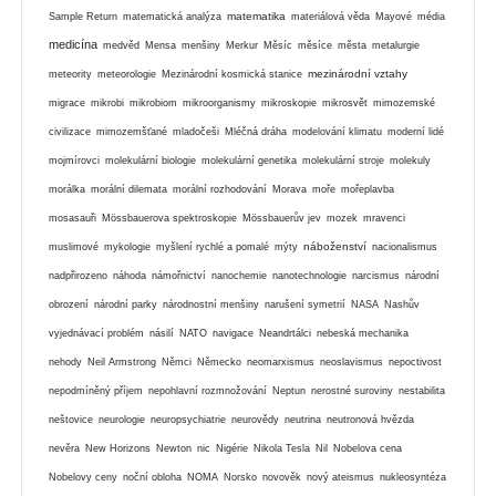
matematika
Sample Return
matematická analýza
materiálová věda
Mayové
média
medicína
medvěd
Mensa
menšiny
Merkur
Měsíc
měsíce
města
metalurgie
mezinárodní vztahy
meteority
meteorologie
Mezinárodní kosmická stanice
migrace
mikrobi
mikrobiom
mikroorganismy
mikroskopie
mikrosvět
mimozemské
civilizace
mimozemšťané
mladočeši
Mléčná dráha
modelování klimatu
moderní lidé
mojmírovci
molekulární biologie
molekulární genetika
molekulární stroje
molekuly
morálka
morální dilemata
morální rozhodování
Morava
moře
mořeplavba
mosasauři
Mössbauerova spektroskopie
Mössbauerův jev
mozek
mravenci
náboženství
muslimové
mykologie
myšlení rychlé a pomalé
mýty
nacionalismus
nadpřirozeno
náhoda
námořnictví
nanochemie
nanotechnologie
narcismus
národní
obrození
národní parky
národnostní menšiny
narušení symetrií
NASA
Nashův
vyjednávací problém
násilí
NATO
navigace
Neandrtálci
nebeská mechanika
nehody
Neil Armstrong
Němci
Německo
neomarxismus
neoslavismus
nepoctivost
nepodmíněný příjem
nepohlavní rozmnožování
Neptun
nerostné suroviny
nestabilita
neštovice
neurologie
neuropsychiatrie
neurovědy
neutrina
neutronová hvězda
nevěra
New Horizons
Newton
nic
Nigérie
Nikola Tesla
Nil
Nobelova cena
Nobelovy ceny
noční obloha
NOMA
Norsko
novověk
nový ateismus
nukleosyntéza