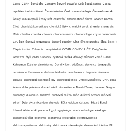
Ceres
CERN
černá díra
Černobyl
červení trpaslíci
Češi
česká kotlina
Česká
Československo
republika
česká státnost
Česká televize
Československé legie
Český klub skeptiků
český stát
cestování
charismatické církve
Charles Darwin
chemie
Cheb
chemická komunikace
chemické látky
chemický prvek
chemtrails
Chile
chiralita
choroba
chování
chráněná území
chronobiologie
chytré domácnosti
CIA
čich
čichová komunikace
čichové podněty
Čína
čínské kroužky
čísla
číslo Pí
ČR
Clayův institut
Columbia
conquistadoři
COVID
COVID-19
Craig Venter
Cromwell
čtyři jezdci
Curiosity
cystická fibróza
dálkový průzkum Země
Daniel
Kahneman
Dánsko
darwinismus
David Hilbert
dědičnost
demence
demografie
demokracie
Denisované
desková tektonika
dezinformace
diagnoza
dinosauři
diskuse
dlouhodobé kosmické lety
dlouhodobé mise
Dmitrij Mendělejev
DNA
doba
ledová
doba poledová
domácí násilí
domestikace
Donald Trump
doprava
Dragon
druhohory
dualismus
duchové
duchovní služba
duše
duševní nemoci
duševní
zdraví
Dyje
dynamika růstu
dystopie
Éčka
ediakarská fauna
Edvard Beneš
ekologie
Edward White
efekt placebo
Egypt
egyptologie
eidetická biologie
ekonomický růst
ekonomie
ekonomika
ekosystém
elektrodynamika
elektromagnetismus
elektronky
elektronová mikroskopie
elementární částice
ELI