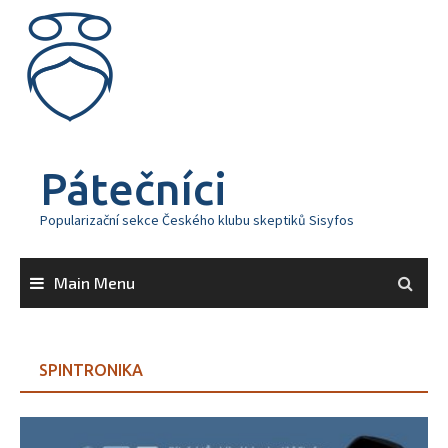
Skip
to
content
Pátečníci
Popularizační sekce Českého klubu skeptiků Sisyfos
Main Menu
SPINTRONIKA