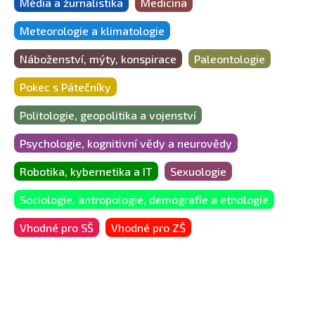
Média a žurnalistika
Medicína
Meteorologie a klimatologie
Náboženství, mýty, konspirace
Paleontologie
Pokec s Pátečníky
Politologie, geopolitika a vojenství
Psychologie, kognitivní vědy a neurovědy
Robotika, kybernetika a IT
Sexuologie
Sociologie, antropologie, demografie a etnologie
Vhodné pro SŠ
Vhodné pro ZŠ