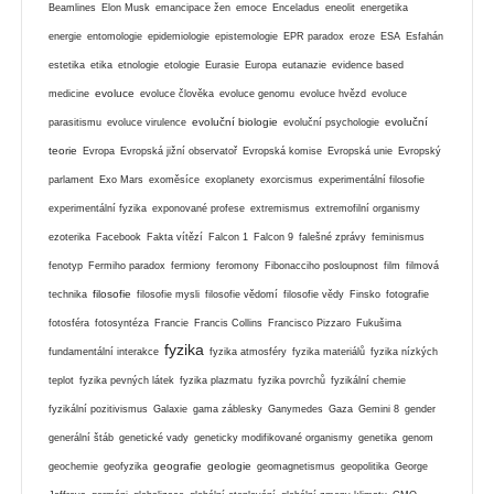
Beamlines
Elon Musk
emancipace žen
emoce
Enceladus
eneolit
energetika
energie
entomologie
epidemiologie
epistemologie
EPR paradox
eroze
ESA
Esfahán
estetika
etika
etnologie
etologie
Eurasie
Europa
eutanazie
evidence based
evoluce
medicine
evoluce člověka
evoluce genomu
evoluce hvězd
evoluce
evoluční biologie
evoluční
parasitismu
evoluce virulence
evoluční psychologie
teorie
Evropa
Evropská jižní observatoř
Evropská komise
Evropská unie
Evropský
parlament
Exo Mars
exoměsíce
exoplanety
exorcismus
experimentální filosofie
experimentální fyzika
exponované profese
extremismus
extremofilní organismy
ezoterika
Facebook
Fakta vítězí
Falcon 1
Falcon 9
falešné zprávy
feminismus
fenotyp
Fermiho paradox
fermiony
feromony
Fibonacciho posloupnost
film
filmová
filosofie
technika
filosofie mysli
filosofie vědomí
filosofie vědy
Finsko
fotografie
fotosféra
fotosyntéza
Francie
Francis Collins
Francisco Pizzaro
Fukušima
fyzika
fundamentální interakce
fyzika atmosféry
fyzika materiálů
fyzika nízkých
teplot
fyzika pevných látek
fyzika plazmatu
fyzika povrchů
fyzikální chemie
fyzikální pozitivismus
Galaxie
gama záblesky
Ganymedes
Gaza
Gemini 8
gender
generální štáb
genetické vady
geneticky modifikované organismy
genetika
genom
geografie
geologie
geochemie
geofyzika
geomagnetismus
geopolitika
George