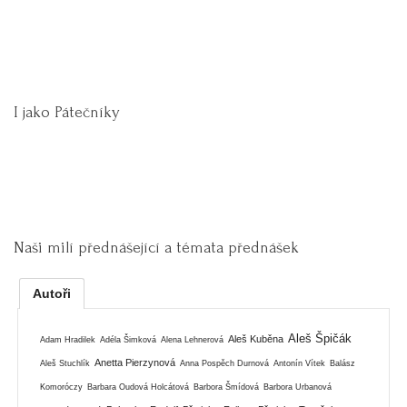
I jako Pátečníky
Naši milí přednášející a témata přednášek
Autoři
Aleš Špičák
Aleš Kuběna
Adam Hradilek
Adéla Šimková
Alena Lehnerová
Anetta Pierzynová
Aleš Stuchlík
Anna Pospěch Durnová
Antonín Vítek
Balász
Komoróczy
Barbara Oudová Holcátová
Barbora Šmídová
Barbora Urbanová