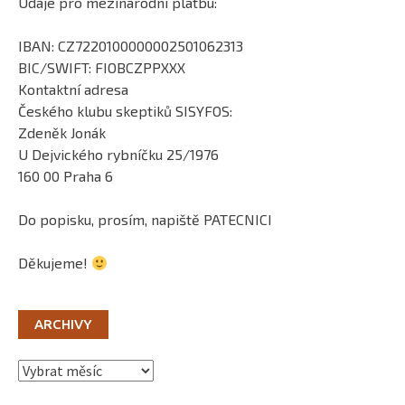
Údaje pro mezinárodní platbu:
IBAN: CZ7220100000002501062313
BIC/SWIFT: FIOBCZPPXXX
Kontaktní adresa
Českého klubu skeptiků SISYFOS:
Zdeněk Jonák
U Dejvického rybníčku 25/1976
160 00 Praha 6
Do popisku, prosím, napiště PATECNICI
Děkujeme!
ARCHIVY
Archivy