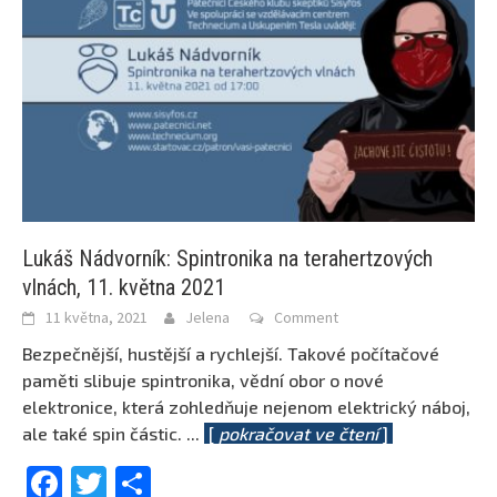
Lukáš Nádvorník: Spintronika na terahertzových
vlnách, 11. května 2021
11 května, 2021
Jelena
Comment
Bezpečnější, hustější a rychlejší. Takové počítačové
paměti slibuje spintronika, vědní obor o nové
elektronice, která zohledňuje nejenom elektrický náboj,
ale také spin částic.
...
[
pokračovat ve čtení
]
Facebook
Twitter
Share