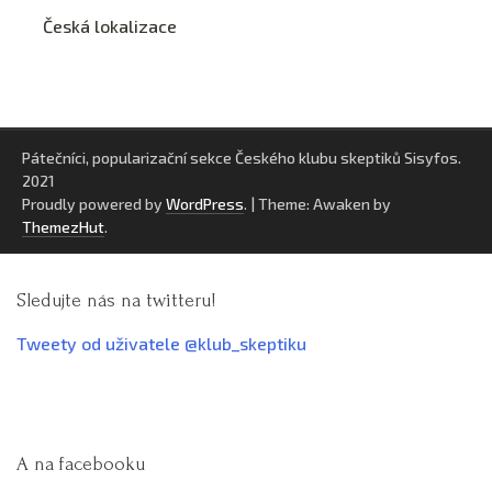
Česká lokalizace
Pátečníci, popularizační sekce Českého klubu skeptiků Sisyfos.
2021
Proudly powered by
WordPress
.
|
Theme: Awaken by
ThemezHut
.
Sledujte nás na twitteru!
Tweety od uživatele @klub_skeptiku
A na facebooku