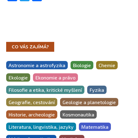
CO VÁS ZAJÍMÁ?
Astronomie a astrofyzika
Biologie
Chemie
Ekologie
Ekonomie a právo
Filosofie a etika, kritické myšlení
Fyzika
Geografie, cestování
Geologie a planetologie
Historie, archeologie
Kosmonautika
Literatura, lingvistika, jazyky
Matematika