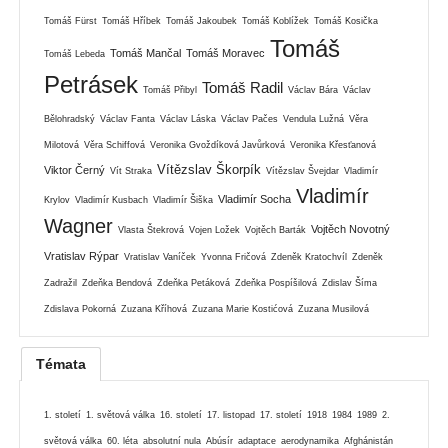
Tomáš Fürst
Tomáš Hříbek
Tomáš Jakoubek
Tomáš Koblížek
Tomáš Kosička
Tomáš
Tomáš Mančal
Tomáš Moravec
Tomáš Lebeda
Petrásek
Tomáš Radil
Tomáš Přibyl
Václav Bára
Václav
Bělohradský
Václav Fanta
Václav Láska
Václav Pačes
Vendula Lužná
Věra
Milotová
Věra Schiffová
Veronika Gvoždíková Javůrková
Veronika Křesťanová
Vítězslav Škorpík
Viktor Černý
Vít Straka
Vítězslav Švejdar
Vladimír
Vladimír
Vladimír Socha
Krylov
Vladimír Kusbach
Vladimír Šiška
Wagner
Vojtěch Novotný
Vlasta Štekrová
Vojen Ložek
Vojtěch Barták
Vratislav Rýpar
Vratislav Vaníček
Yvonna Fričová
Zdeněk Kratochvíl
Zdeněk
Zadražil
Zdeňka Bendová
Zdeňka Petáková
Zdeňka Pospíšilová
Zdislav Šíma
Zdislava Pokorná
Zuzana Kříhová
Zuzana Marie Kostićová
Zuzana Musilová
Témata
1. století
1. světová válka
16. století
17. listopad
17. století
1918
1984
1989
2.
světová válka
60. léta
absolutní nula
Abúsír
adaptace
aerodynamika
Afghánistán