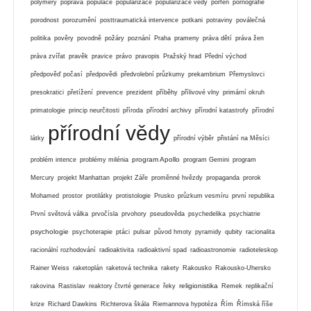
polymery
poprava
populace
popularizace
popularizace vědy
porfen
pornografie
porodnost
porozumění
posttraumatická intervence
potkani
potraviny
poválečná
politika
pověry
povodně
požáry
poznání
Praha
prameny
práva dětí
práva žen
práva zvířat
pravěk
pravice
právo
pravopis
Pražský hrad
Přední východ
předpověď počasí
předpovědi
předvolební průzkumy
prekambrium
Přemyslovci
presokratici
přetížení
prevence
prezident
příběhy
přílivové vlny
primární okruh
primatologie
princip neurčitosti
příroda
přírodní archivy
přírodní katastrofy
přírodní
přírodní vědy
látky
přírodní výběr
přistání na Měsíci
program Apollo
problém intence
problémy milénia
program Gemini
program
Mercury
projekt Manhattan
projekt Záře
proměnné hvězdy
propaganda
prorok
Mohamed
prostor
protilátky
protistologie
Prusko
průzkum vesmíru
první republika
První světová válka
prvočísla
prvohory
pseudověda
psychedelika
psychiatrie
psychologie
psychoterapie
ptáci
pulsar
původ hmoty
pyramidy
qubity
racionalita
racionální rozhodování
radioaktivita
radioaktivní spad
radioastronomie
radioteleskop
Rainer Weiss
raketoplán
raketová technika
rakety
Rakousko
Rakousko-Uhersko
religionistika
rakovina
Rastislav
reaktory čtvrté generace
řeky
Remek
replikační
krize
Richard Dawkins
Richterova škála
Riemannova hypotéza
Řím
Římská říše