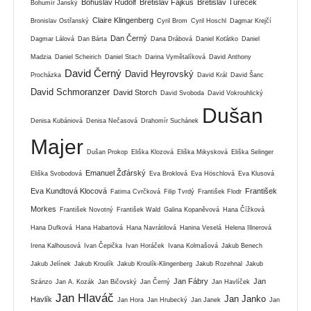
Bohuslav Rudolf
Břetislav Fajkus
Břetislav Tureček
Bohumír Janský
Claire Klingenberg
Bronislav Ostřanský
Cyril Brom
Cyril Hoschl
Dagmar Krejčí
Dan Černý
Dagmar Lálová
Dan Bárta
Dana Drábová
Daniel Koťátko
Daniel
Madzia
Daniel Scheirich
Daniel Stach
Darina Vymětalíková
David Anthony
David Černý
David Heyrovský
Procházka
David Král
David Šanc
David Schmoranzer
David Storch
David Svoboda
David Vokrouhlický
Dušan
Denisa Kubániová
Denisa Nečasová
Drahomír Suchánek
Majer
Dušan Prokop
Eliška Klozová
Eliška Mikysková
Eliška Selinger
Emanuel Žďárský
Eliška Svobodová
Eva Broklová
Eva Höschlová
Eva Klusová
Eva Kundtová Klocová
František
Fatima Cvrčková
Filip Tvrdý
František Flodr
Morkes
František Novotný
František Wald
Galina Kopaněvová
Hana Čížková
Hana Dufková
Hana Habartová
Hana Navrátilová
Hanina Veselá
Helena Illnerová
Irena Kalhousová
Ivan Čepička
Ivan Horáček
Ivana Kolmašová
Jakub Benech
Jakub Jelínek
Jakub Kroulík
Jakub Kroulík-Klingenberg
Jakub Rozehnal
Jakub
Jan Fábry
Jan
Szánzo
Jan A. Kozák
Jan Bičovský
Jan Černý
Jan Havlíček
Jan Hlaváč
Jan Janko
Havlík
Jan Hora
Jan Hrubecký
Jan Janek
Jan