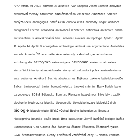
AFO
Afrika
AI
AIDS
aktivismus
akustika
Alan Shepard
Albert Einstein
alchymie
alternativní metody
altruismus
amatérská věda
Amazonie
Amazonka
Amerika
analýza textu
andragogika
André Geim
Andrew Wiles
anekdoty
Anglie
anihilace
anorganická chemie
Antarktida
antibiotická rezistence
antibiotika
antihmota
antika
antiscientismus
antivakcinační hnutí
Antoine Lavoisier
antropologie
Apollo 1
Apollo
11
Apollo 14
Apollo 8
apologetika
archeologie
architektura
argumentace
Aristoteles
astrobiologie
armáda
Armáda ČR
asexualita
Asie
asteroidy
astrochemie
astrofyzika
astronomie
astrofotografie
astronavigace
ateismus
atmosféra
atmosférické fronty
atomová bomba
atomy
attosekundové pulsy
austroslavismus
auta
autismus
Aztékové
Bachův absolutismus
Bajkonur
bakterie
balistické nosiče
Balkán
bankovnictví
banky
barevná televize
barevné vnímání
Barry Barish
barvy
baryogeneze
BDSM
Bělorusko
Bernhard Riemann
bezpečnost
Bible
bilý trpaslík
biochemie
biodiverzita
bioetika
biogeografie
biologické invaze
biologický druh
biologie
biotechnologie
Blízký východ
Boeing
bohemismus
Bosna a
Hercegovina
botanika
bouře
brexit
Brno
budoucnost Země
buněčná biologie
buňka
částicová fyzika
Burianosaurus
Čad
Callisto
čas
časomíra
částice
částicová
CCD
čechoslovakismus
Čechy
celoživotní vzdělávání
ceny IG Nobela
cenzura