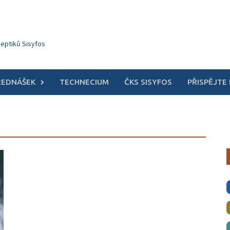
keptiků Sisyfos
ŘEDNÁŠEK
TECHNECIUM
ČKS SISYFOS
PŘISPĚJTE