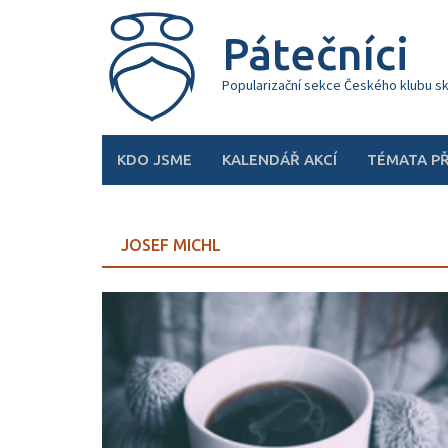
Skip
to
Pátečníci
content
Popularizační sekce Českého klubu s
KDO JSME
KALENDÁŘ AKCÍ
TÉMATA P
JOSEF MICHL