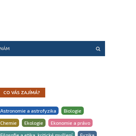
 NÁM
CO VÁS ZAJÍMÁ?
Astronomie a astrofyzika
Biologie
Chemie
Ekologie
Ekonomie a právo
Filosofie a etika, kritické myšlení
Fyzika