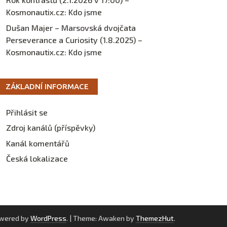
Kosmonautix.cz
:
Kdo jsme
Dušan Majer – Marsovská dvojčata
Perseverance a Curiosity (1.8.2025) –
Kosmonautix.cz
:
Kdo jsme
ZÁKLADNÍ INFORMACE
Přihlásit se
Zdroj kanálů (příspěvky)
Kanál komentářů
Česká lokalizace
owered by
WordPress
.
|
Theme: Awaken by
ThemezHut
.