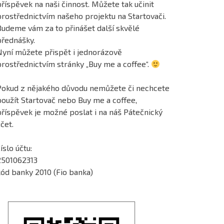
říspěvek na naši činnost. Můžete tak učinit
prostřednictvím našeho projektu na Startovači.
Budeme vám za to přinášet další skvělé
přednášky.
Nyní můžete přispět i jednorázově
prostřednictvím stránky „Buy me a coffee“.
Pokud z nějakého důvodu nemůžete či nechcete
použít Startovač nebo Buy me a coffee,
příspěvek je možné poslat i na náš Pátečnický
čet.
íslo účtu:
2501062313
kód banky 2010 (Fio banka)