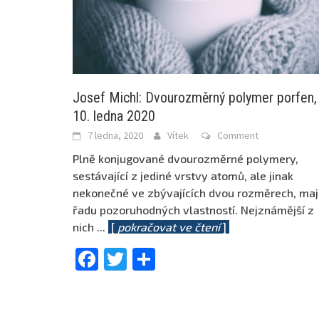
Josef Michl: Dvourozměrný polymer porfen,
10. ledna 2020
7 ledna, 2020
Vítek
Comment
Plně konjugované dvourozměrné polymery,
sestávající z jediné vrstvy atomů, ale jinak
nekonečné ve zbývajících dvou rozměrech, maj
řadu pozoruhodných vlastností. Nejznámější z
nich
...
[
pokračovat ve čtení
]
Facebook
Twitter
Share