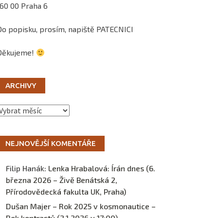
160 00 Praha 6
Do popisku, prosím, napiště PATECNICI
Děkujeme!
ARCHIVY
Archivy
NEJNOVĚJŠÍ KOMENTÁŘE
Filip Hanák
:
Lenka Hrabalová: Írán dnes (6.
března 2026 – Živě Benátská 2,
Přírodovědecká fakulta UK, Praha)
Dušan Majer – Rok 2025 v kosmonautice –
Rok kontrastů (2.1.2026 v 17:00) –