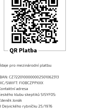
Údaje pro mezinárodní platbu:
IBAN: CZ7220100000002501062313
BIC/SWIFT: FIOBCZPPXXX
Kontaktní adresa
Českého klubu skeptiků SISYFOS:
Zdeněk Jonák
U Dejvického rybníčku 25/1976