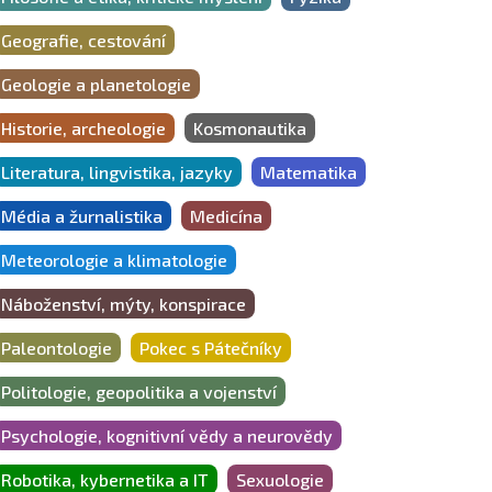
Geografie, cestování
Geologie a planetologie
Historie, archeologie
Kosmonautika
Literatura, lingvistika, jazyky
Matematika
Média a žurnalistika
Medicína
Meteorologie a klimatologie
Náboženství, mýty, konspirace
Paleontologie
Pokec s Pátečníky
Politologie, geopolitika a vojenství
Psychologie, kognitivní vědy a neurovědy
Robotika, kybernetika a IT
Sexuologie