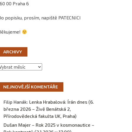
160 00 Praha 6
Do popisku, prosím, napiště PATECNICI
Děkujeme!
ARCHIVY
Archivy
NEJNOVĚJŠÍ KOMENTÁŘE
Filip Hanák
:
Lenka Hrabalová: Írán dnes (6.
března 2026 – Živě Benátská 2,
Přírodovědecká fakulta UK, Praha)
Dušan Majer – Rok 2025 v kosmonautice –
Rok kontrastů (2.1.2026 v 17:00) –