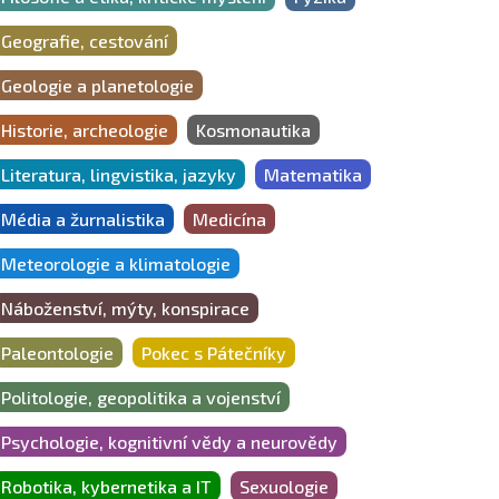
Geografie, cestování
Geologie a planetologie
Historie, archeologie
Kosmonautika
Literatura, lingvistika, jazyky
Matematika
Média a žurnalistika
Medicína
Meteorologie a klimatologie
Náboženství, mýty, konspirace
Paleontologie
Pokec s Pátečníky
Politologie, geopolitika a vojenství
Psychologie, kognitivní vědy a neurovědy
Robotika, kybernetika a IT
Sexuologie