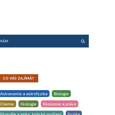
 NÁM
CO VÁS ZAJÍMÁ?
Astronomie a astrofyzika
Biologie
Chemie
Ekologie
Ekonomie a právo
Filosofie a etika, kritické myšlení
Fyzika