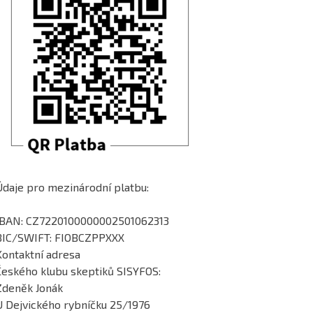
Údaje pro mezinárodní platbu:
IBAN: CZ7220100000002501062313
BIC/SWIFT: FIOBCZPPXXX
Kontaktní adresa
Českého klubu skeptiků SISYFOS:
Zdeněk Jonák
U Dejvického rybníčku 25/1976