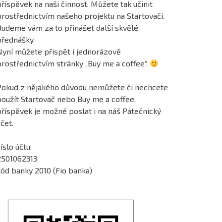
říspěvek na naši činnost. Můžete tak učinit
prostřednictvím našeho projektu na Startovači.
Budeme vám za to přinášet další skvělé
přednášky.
Nyní můžete přispět i jednorázově
prostřednictvím stránky „Buy me a coffee“.
Pokud z nějakého důvodu nemůžete či nechcete
použít Startovač nebo Buy me a coffee,
příspěvek je možné poslat i na náš Pátečnický
čet.
íslo účtu:
2501062313
kód banky 2010 (Fio banka)