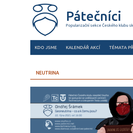
Skip
to
Pátečníci
content
Popularizační sekce Českého klubu s
KDO JSME
KALENDÁŘ AKCÍ
TÉMATA P
NEUTRINA