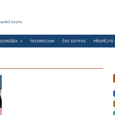
keptiků Sisyfos
ŘEDNÁŠEK
TECHNECIUM
ČKS SISYFOS
PŘISPĚJTE