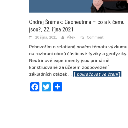
Ondřej Šrámek: Geoneutrina – co a k čemu
jsou?, 22. října 2021
20 října, 2021
Vítek
Comment
Pohovořím o relativně novém tématu výzkumu
na rozhraní oborů částicové fyziky a geofyziky.
Neutrinové experimenty jsou primárně
konstruované za účelem zodpovězení
základních otázek
...
[
pokračovat ve čtení
]
Facebook
Twitter
Share