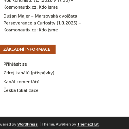
Kosmonautix.cz
:
Kdo jsme
Dušan Majer – Marsovská dvojčata
Perseverance a Curiosity (1.8.2025) –
Kosmonautix.cz
:
Kdo jsme
ZÁKLADNÍ INFORMACE
Přihlásit se
Zdroj kanálů (příspěvky)
Kanál komentářů
Česká lokalizace
owered by
WordPress
.
|
Theme: Awaken by
ThemezHut
.