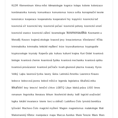
klimatologie
KLDR
Klementinum
klima měst
kognice
kolaps
kolonie
kolonizace
konspirační teorie
kombinatorika
komety
komunikace
komunismus
konce světa
konstrukce
kooperace
kooperativita
kooperativní hry
kopytníci
kosmická loď
kosmická síť
kosmické lety
kosmické počasí
kosmické pohony
kosmické smetí
kosmonautika
kosmologie
kosmické stanice
kosmické záření
Kosntantin a
Metoděj
Kosovo
krajinná ekologie
krasové jevy
kreacionismus
křesťanství
Křída
kritické myšlení
kriminalistika
kriminalita
krize
kryovulkanismus
kryptografie
kryptozoologie
krystaly
Kuiperův pás
kultura
kulturní krajina
Kurt Gödel
kvantová
kvantová fyzika
biologie
kvantová chemie
kvantová mechanika
kvantová optika
kvantová provázanost
kvantové počítače
kvark-gluonové plazma
kvasary
Kyros
Veliký
Lajka
laserová fyzika
lasery
láska
Latinská Amerika
Lawrence Krauss
ledovce
ledovcová jezera
ledové měsíce
legenda
legislativa
lékařská etika
lékařství
lesy
letectví
letniční církve
LGBTQ
Libye
lidská práva
LIGO
limes
romanum
lingvistika
literatura
lithium
litosferické desky
lodě
logické uvažování
logika
lokální invariance
loterie
lovci a sběrači
Ludolfovo číslo
lymská borelióza
lyžování
Machovo číslo
magické myšlení
Magion
magnetismus
malakologie
Mali
Mars
Malostranský hřbitov
manipulace
mapa
Marcus Aurelius
Marie Terezie
Mars