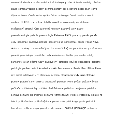
numerické simulace
obchodování s lidskými orgány
obecná teorie relativity
oběžná
dráha
obrněná vozidla
oceány
ochrana přírody
oči
očkování
odboj
oheň
olovo
Olympus Mons
Oortův oblak
optika
Orion
ornitologie
Orwell
oscilace neutrin
osídlení
OSIRIS-REx
ostrov stability
osvětlení
osvícenský absolutismus
osvícenství
otroctví
Ötzi
ozbrojené konflikty
pachové látky
pachy
paleoklimatologie
paleolit
paleontologie
Palestina
PALS
památky
paměť
paměť
vody
pandemie
panelová diskuse
panslavismus
panspermie
papež
Papua Nová-
Guinea
paradoxy
paranormální jevy
Paranormální výzva
parasitismus
parašutismus
paraziti
parazitologie
pareidolie
parlamentarismus
Parthie
partnerské vztahy
partnerský vztah
pásmo Gazy
pastevectví
patologie
pavěda
pedagogika
pediatrie
pedologie
peníze
periodická tabulka prvků
Perseverance
Persie
Peru
Philae
Pierre
planetární vědy
planetologie
de Fermat
pilotované lety
planetární ochrana
planety
platební karty
plazma
plesiosauři
plodnost
Pluto
počasí
počátky života
počítače
počítačové hry
počítání
Pod Svícnem
podledovcová jezera
pohádky
pohlaví
pohlavní dimorfismus
pohlavní rozmnožování
Pokec s Pátečníky
pokusy na
lidech
polární oblasti
polární výzkum
polární záře
politická geografie
politická
politika
politologie
korektnost
politická mapa
politický extremismus
polokovy