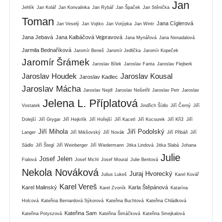
Jan
Jehlík
Jan Kolář
Jan Konvalinka
Jan Rybář
Jan Špaček
Jan Stěnička
Toman
Jana Cíglerová
Jan Veselý
Jan Vojtko
Jan Votýpka
Jan Wintr
Jana Jebavá
Jana Kalbáčová Vejpravová
Jana Mynářová
Jana Nenadalová
Jarmila Bednaříková
Jaromír Beneš
Jaromír Jedlička
Jaromír Kopeček
Jaromír Šrámek
Jaroslav Bílek
Jaroslav Fanta
Jaroslav Flejberk
Jaroslav Houdek
Jaroslav Kousal
Jaroslav Kadlec
Jaroslav Mácha
Jaroslav Nejdl
Jaroslav Nešetřil
Jaroslav Petr
Jaroslav
Jelena L. Příplatová
Vostatek
Jindřich Šídlo
Jiří Černý
Jiří
Dolejší
Jiří Grygar
Jiří Hejkrlík
Jiří Hořejší
Jiří Kacetl
Jiří Kocourek
Jiří Kříž
Jiří
Jiří Mihola
Jiří Podolský
Langer
Jiří Mikšovský
Jiří Novák
Jiří Přibáň
Jiří
Sádlo
Jiří Štegl
Jiří Weinberger
Jiří Wiedermann
Jitka Lindová
Jitka Slabá
Johana
Julie
Josef Jelen
Fialová
Josef Michl
Josef Moural
Julie Beritová
Nekola Nováková
Juraj Hvorecký
Julius Lukeš
Karel Kovář
Karel Vereš
Karel Malinský
Karla Štěpánová
Karel Zvoník
Katarína
Holcová
Kateřina Bernardová Sýkorová
Kateřina Buchtová
Kateřina Chládková
Kateřina Sam
Kateřina Potyszová
Kateřina Šimáčková
Kateřina Smejkalová