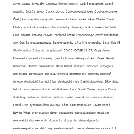
Ceres
CERN
černá díra
Černobyl
červení trpaslíci
Češi
česká kotlina
Česká
Československo
republika
česká státnost
Česká televize
Československé legie
Český klub skeptiků
český stát
cestování
charismatické církve
Charles Darwin
chemie
Cheb
chemická komunikace
chemické látky
chemický prvek
chemtrails
Chile
chiralita
choroba
chování
chráněná území
chronobiologie
chytré domácnosti
CIA
čich
čichová komunikace
čichové podněty
Čína
čínské kroužky
čísla
číslo Pí
ČR
Clayův institut
Columbia
conquistadoři
COVID
COVID-19
Craig Venter
Cromwell
čtyři jezdci
Curiosity
cystická fibróza
dálkový průzkum Země
Daniel
Kahneman
Dánsko
darwinismus
David Hilbert
dědičnost
demence
demografie
demokracie
Denisované
desková tektonika
dezinformace
diagnoza
dinosauři
diskuse
dlouhodobé kosmické lety
dlouhodobé mise
Dmitrij Mendělejev
DNA
doba
ledová
doba poledová
domácí násilí
domestikace
Donald Trump
doprava
Dragon
druhohory
dualismus
duchové
duchovní služba
duše
duševní nemoci
duševní
zdraví
Dyje
dynamika růstu
dystopie
Éčka
ediakarská fauna
Edvard Beneš
ekologie
Edward White
efekt placebo
Egypt
egyptologie
eidetická biologie
ekonomický růst
ekonomie
ekonomika
ekosystém
elektrodynamika
elektromagnetismus
elektronky
elektronová mikroskopie
elementární částice
ELI