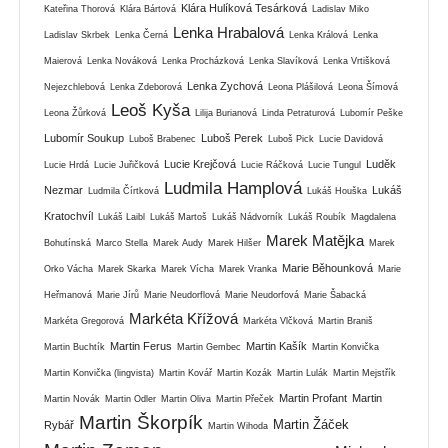
Klára Hulíková Tesárková
Kateřina Thorová
Klára Bártová
Ladislav Miko
Lenka Hrabalová
Ladislav Skrbek
Lenka Černá
Lenka Králová
Lenka
Maierová
Lenka Nováková
Lenka Procházková
Lenka Slavíková
Lenka Vrtišková
Lenka Zychová
Nejezchlebová
Lenka Zdeborová
Leona Plášilová
Leona Šímová
Leoš Kyša
Leona Žůrková
Lilija Burianová
Linda Petraturová
Lubomír Peške
Lubomír Soukup
Luboš Perek
Luboš Brabenec
Luboš Pick
Lucie Davidová
Lucie Krejčová
Luděk
Lucie Hrdá
Lucie Juřičková
Lucie Ráčková
Lucie Tungul
Ludmila Hamplová
Nezmar
Lukáš
Ludmila Čírtková
Lukáš Houška
Kratochvíl
Lukáš Laibl
Lukáš Martoš
Lukáš Nádvorník
Lukáš Roubík
Magdalena
Marek Matějka
Bohutínská
Marco Stella
Marek Audy
Marek Hilšer
Marek
Marie Běhounková
Orko Vácha
Marek Skarka
Marek Vícha
Marek Vranka
Marie
Heřmanová
Marie Jírů
Marie Neudorflová
Marie Neudorfová
Marie Šabacká
Markéta Křížová
Markéta Gregorová
Markéta Vlčková
Martin Braniš
Martin Ferus
Martin Kašík
Martin Buchtík
Martin Gembec
Martin Konvička
Martin Konvička (lingvista)
Martin Kovář
Martin Kozák
Martin Lulák
Martin Mejstřík
Martin Profant
Martin
Martin Novák
Martin Odler
Martin Oliva
Martin Přeček
Martin Škorpík
Martin Žáček
Rybář
Martin Wihoda