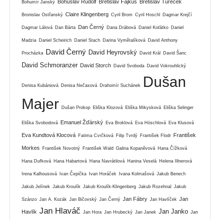
Bohuslav Rudolf
Břetislav Fajkus
Břetislav Tureček
Bohumír Janský
Claire Klingenberg
Bronislav Ostřanský
Cyril Brom
Cyril Hoschl
Dagmar Krejčí
Dan Černý
Dagmar Lálová
Dan Bárta
Dana Drábová
Daniel Koťátko
Daniel
Madzia
Daniel Scheirich
Daniel Stach
Darina Vymětalíková
David Anthony
David Černý
David Heyrovský
Procházka
David Král
David Šanc
David Schmoranzer
David Storch
David Svoboda
David Vokrouhlický
Dušan
Denisa Kubániová
Denisa Nečasová
Drahomír Suchánek
Majer
Dušan Prokop
Eliška Klozová
Eliška Mikysková
Eliška Selinger
Emanuel Žďárský
Eliška Svobodová
Eva Broklová
Eva Höschlová
Eva Klusová
Eva Kundtová Klocová
František
Fatima Cvrčková
Filip Tvrdý
František Flodr
Morkes
František Novotný
František Wald
Galina Kopaněvová
Hana Čížková
Hana Dufková
Hana Habartová
Hana Navrátilová
Hanina Veselá
Helena Illnerová
Irena Kalhousová
Ivan Čepička
Ivan Horáček
Ivana Kolmašová
Jakub Benech
Jakub Jelínek
Jakub Kroulík
Jakub Kroulík-Klingenberg
Jakub Rozehnal
Jakub
Jan Fábry
Jan
Szánzo
Jan A. Kozák
Jan Bičovský
Jan Černý
Jan Havlíček
Jan Hlaváč
Jan Janko
Havlík
Jan Hora
Jan Hrubecký
Jan Janek
Jan