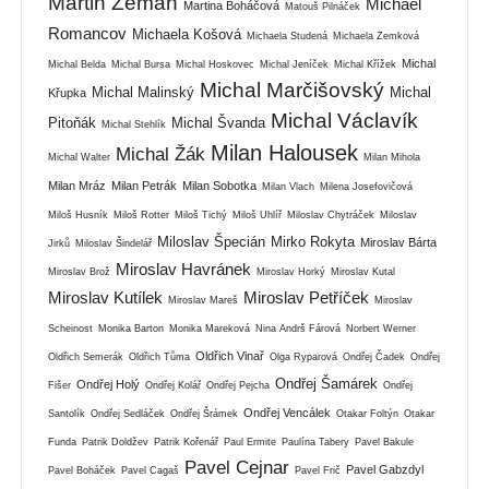
Martin Zeman
Michael
Martina Boháčová
Matouš Pilnáček
Romancov
Michaela Košová
Michaela Studená
Michaela Zemková
Michal
Michal Belda
Michal Bursa
Michal Hoskovec
Michal Jeníček
Michal Křížek
Michal Marčišovský
Michal Malinský
Michal
Křupka
Michal Václavík
Pitoňák
Michal Švanda
Michal Stehlík
Milan Halousek
Michal Žák
Michal Walter
Milan Mihola
Milan Mráz
Milan Petrák
Milan Sobotka
Milan Vlach
Milena Josefovičová
Miloš Husník
Miloš Rotter
Miloš Tichý
Miloš Uhlíř
Miloslav Chytráček
Miloslav
Miloslav Špecián
Mirko Rokyta
Miroslav Bárta
Jirků
Miloslav Šindelář
Miroslav Havránek
Miroslav Brož
Miroslav Horký
Miroslav Kutal
Miroslav Kutílek
Miroslav Petříček
Miroslav Mareš
Miroslav
Scheinost
Monika Barton
Monika Mareková
Nina Andrš Fárová
Norbert Werner
Oldřich Vinař
Oldřich Semerák
Oldřich Tůma
Olga Ryparová
Ondřej Čadek
Ondřej
Ondřej Šamárek
Ondřej Holý
Fišer
Ondřej Kolář
Ondřej Pejcha
Ondřej
Ondřej Vencálek
Santolík
Ondřej Sedláček
Ondřej Šrámek
Otakar Foltýn
Otakar
Funda
Patrik Doldžev
Patrik Kořenář
Paul Ermite
Paulína Tabery
Pavel Bakule
Pavel Cejnar
Pavel Gabzdyl
Pavel Boháček
Pavel Cagaš
Pavel Frič