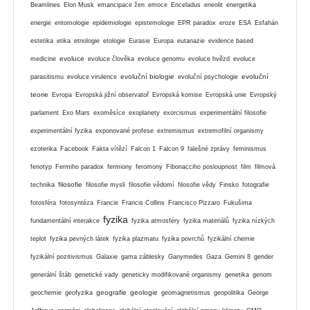
Beamlines
Elon Musk
emancipace žen
emoce
Enceladus
eneolit
energetika
energie
entomologie
epidemiologie
epistemologie
EPR paradox
eroze
ESA
Esfahán
estetika
etika
etnologie
etologie
Eurasie
Europa
eutanazie
evidence based
evoluce
medicine
evoluce člověka
evoluce genomu
evoluce hvězd
evoluce
evoluční biologie
evoluční
parasitismu
evoluce virulence
evoluční psychologie
teorie
Evropa
Evropská jižní observatoř
Evropská komise
Evropská unie
Evropský
parlament
Exo Mars
exoměsíce
exoplanety
exorcismus
experimentální filosofie
experimentální fyzika
exponované profese
extremismus
extremofilní organismy
ezoterika
Facebook
Fakta vítězí
Falcon 1
Falcon 9
falešné zprávy
feminismus
fenotyp
Fermiho paradox
fermiony
feromony
Fibonacciho posloupnost
film
filmová
filosofie
technika
filosofie mysli
filosofie vědomí
filosofie vědy
Finsko
fotografie
fotosféra
fotosyntéza
Francie
Francis Collins
Francisco Pizzaro
Fukušima
fyzika
fundamentální interakce
fyzika atmosféry
fyzika materiálů
fyzika nízkých
teplot
fyzika pevných látek
fyzika plazmatu
fyzika povrchů
fyzikální chemie
fyzikální pozitivismus
Galaxie
gama záblesky
Ganymedes
Gaza
Gemini 8
gender
generální štáb
genetické vady
geneticky modifikované organismy
genetika
genom
geografie
geologie
geochemie
geofyzika
geomagnetismus
geopolitika
George