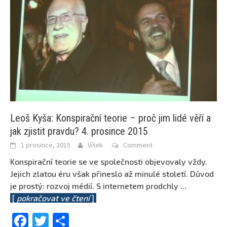
Leoš Kyša: Konspirační teorie – proč jim lidé věří a
jak zjistit pravdu? 4. prosince 2015
1 prosince, 2015
Vítek
Comment
Konspirační teorie se ve společnosti objevovaly vždy.
Jejich zlatou éru však přineslo až minulé století. Důvod
je prostý: rozvoj médií. S internetem prodchly
...
[
pokračovat ve čtení
]
Facebook
Twitter
Share