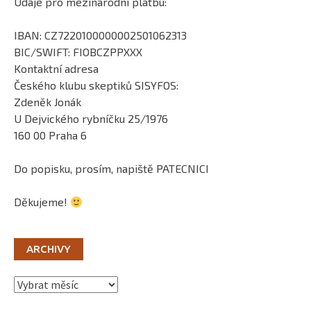
Údaje pro mezinárodní platbu:
IBAN: CZ7220100000002501062313
BIC/SWIFT: FIOBCZPPXXX
Kontaktní adresa
Českého klubu skeptiků SISYFOS:
Zdeněk Jonák
U Dejvického rybníčku 25/1976
160 00 Praha 6
Do popisku, prosím, napiště PATECNICI
Děkujeme!
ARCHIVY
Archivy