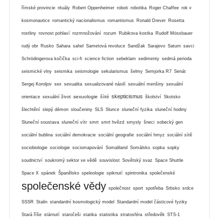
římské provincie
rituály
Robert Oppenheimer
roboti
robotika
Roger Chaffee
rok v
kosmonautice
romantický nacionalismus
romantismus
Ronald Drever
Rosetta
rostliny
rovnost pohlaví
rozmnožování
rozum
Rubikova kostka
Rudolf Mössbauer
rudý obr
Rusko
Sahara
sahel
Sametová revoluce
Sandžak
Sarajevo
Saturn
savci
Schrödingerova kočička
sci-fi
science fiction
sebeklam
sedimenty
sedmá perioda
seismické vlny
seismika
seismologie
sekularismus
šelmy
Semjorka R7
Senát
Sergej Koroljov
sex
sexualita
sexualizované násilí
sexuální menšiny
sexuální
skepticismus
sexuologie
orientace
sexuální život
šíité
školství
Skotsko
šlechtění
slepý démon
sloučeniny
SLS
Slunce
sluneční fyzika
sluneční hodiny
Sluneční soustava
sluneční vítr
smrt
smrt hvězd
smysly
šneci
sobecký gen
sociální bublina
sociální demokracie
sociální geografie
sociální hmyz
sociální sítě
sociobiologie
sociologie
sociomapování
Somaliland
Somálsko
sopka
sopky
soudnictví
soukromý sektor ve vědě
souvislost
Sovětský svaz
Space Shuttle
Space X
spánek
Španělsko
speleologie
spiknutí
spintronika
společenské
společenské vědy
společnost
sport
spotřeba
Srbsko
srdce
SSSR
Stalin
standardní kosmologický model
Standardní model částicové fyziky
Stará říše
stárnutí
staročeši
statika
statistika
stratosféra
středověk
STS-1