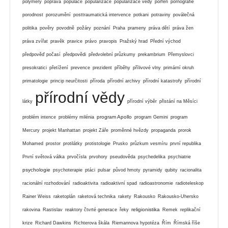
polymery
poprava
populace
popularizace
popularizace vědy
porfen
pornografie
porodnost
porozumění
posttraumatická intervence
potkani
potraviny
poválečná
politika
pověry
povodně
požáry
poznání
Praha
prameny
práva dětí
práva žen
práva zvířat
pravěk
pravice
právo
pravopis
Pražský hrad
Přední východ
předpověď počasí
předpovědi
předvolební průzkumy
prekambrium
Přemyslovci
presokratici
přetížení
prevence
prezident
příběhy
přílivové vlny
primární okruh
primatologie
princip neurčitosti
příroda
přírodní archivy
přírodní katastrofy
přírodní
přírodní vědy
látky
přírodní výběr
přistání na Měsíci
program Apollo
problém intence
problémy milénia
program Gemini
program
Mercury
projekt Manhattan
projekt Záře
proměnné hvězdy
propaganda
prorok
Mohamed
prostor
protilátky
protistologie
Prusko
průzkum vesmíru
první republika
První světová válka
prvočísla
prvohory
pseudověda
psychedelika
psychiatrie
psychologie
psychoterapie
ptáci
pulsar
původ hmoty
pyramidy
qubity
racionalita
racionální rozhodování
radioaktivita
radioaktivní spad
radioastronomie
radioteleskop
Rainer Weiss
raketoplán
raketová technika
rakety
Rakousko
Rakousko-Uhersko
religionistika
rakovina
Rastislav
reaktory čtvrté generace
řeky
Remek
replikační
krize
Richard Dawkins
Richterova škála
Riemannova hypotéza
Řím
Římská říše