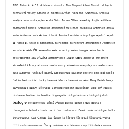
AFO
Afrika
AI
AIDS
aktivismus
akustika
Alan Shepard
Albert Einstein
alchymie
alternativní metody
altruismus
amatérská věda
Amazonie
Amazonka
Amerika
analýza textu
andragogika
André Geim
Andrew Wiles
anekdoty
Anglie
anihilace
anorganická chemie
Antarktida
antibiotická rezistence
antibiotika
antihmota
antika
antiscientismus
antivakcinační hnutí
Antoine Lavoisier
antropologie
Apollo 1
Apollo
11
Apollo 14
Apollo 8
apologetika
archeologie
architektura
argumentace
Aristoteles
astrobiologie
armáda
Armáda ČR
asexualita
Asie
asteroidy
astrochemie
astrofyzika
astronomie
astrofotografie
astronavigace
ateismus
atmosféra
atmosférické fronty
atomová bomba
atomy
attosekundové pulsy
austroslavismus
auta
autismus
Aztékové
Bachův absolutismus
Bajkonur
bakterie
balistické nosiče
Balkán
bankovnictví
banky
barevná televize
barevné vnímání
Barry Barish
barvy
baryogeneze
BDSM
Bělorusko
Bernhard Riemann
bezpečnost
Bible
bilý trpaslík
biochemie
biodiverzita
bioetika
biogeografie
biologické invaze
biologický druh
biologie
biotechnologie
Blízký východ
Boeing
bohemismus
Bosna a
Hercegovina
botanika
bouře
brexit
Brno
budoucnost Země
buněčná biologie
buňka
částicová fyzika
Burianosaurus
Čad
Callisto
čas
časomíra
částice
částicová
CCD
čechoslovakismus
Čechy
celoživotní vzdělávání
ceny IG Nobela
cenzura