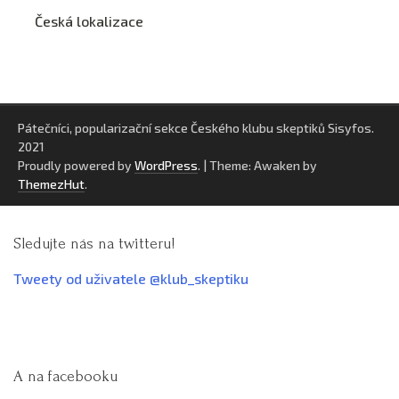
Česká lokalizace
Pátečníci, popularizační sekce Českého klubu skeptiků Sisyfos.
2021
Proudly powered by
WordPress
.
|
Theme: Awaken by
ThemezHut
.
Sledujte nás na twitteru!
Tweety od uživatele @klub_skeptiku
A na facebooku