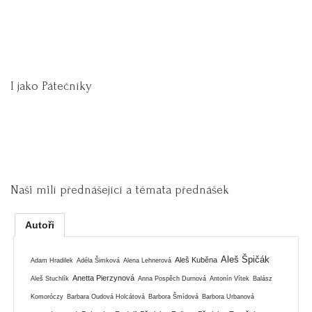
I jako Pátečníky
Naši milí přednášející a témata přednášek
Autoři
Aleš Špičák
Aleš Kuběna
Adam Hradilek
Adéla Šimková
Alena Lehnerová
Anetta Pierzynová
Aleš Stuchlík
Anna Pospěch Durnová
Antonín Vítek
Balász
Komoróczy
Barbara Oudová Holcátová
Barbora Šmídová
Barbora Urbanová