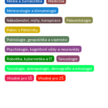
Média a žurnalistika
Medicína
Meteorologie a klimatologie
Náboženství, mýty, konspirace
Paleontologie
Pokec s Pátečníky
Politologie, geopolitika a vojenství
Psychologie, kognitivní vědy a neurovědy
Robotika, kybernetika a IT
Sexuologie
Sociologie, antropologie, demografie a etnologie
Vhodné pro SŠ
Vhodné pro ZŠ