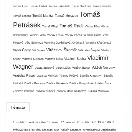
Tomáš Fürst
Tomáš Hříbek
Tomáš Jakoubek
Tomáš Koblížek
Tomáš Kosička
Tomáš
Tomáš Mančal
Tomáš Moravec
Tomáš Lebeda
Petrásek
Tomáš Radil
Tomáš Přibyl
Václav Bára
Václav
Bělohradský
Václav Fanta
Václav Láska
Václav Pačes
Vendula Lužná
Věra
Milotová
Věra Schiffová
Veronika Gvoždíková Javůrková
Veronika Křesťanová
Vítězslav Škorpík
Viktor Černý
Vít Straka
Vítězslav Švejdar
Vladimír
Vladimír
Vladimír Socha
Krylov
Vladimír Kusbach
Vladimír Šiška
Wagner
Vojtěch Novotný
Vlasta Štekrová
Vojen Ložek
Vojtěch Barták
Vratislav Rýpar
Vratislav Vaníček
Yvonna Fričová
Zdeněk Kratochvíl
Zdeněk
Zadražil
Zdeňka Bendová
Zdeňka Petáková
Zdeňka Pospíšilová
Zdislav Šíma
Zdislava Pokorná
Zuzana Kříhová
Zuzana Marie Kostićová
Zuzana Musilová
Témata
1. století
1. světová válka
16. století
17. listopad
17. století
1918
1984
1989
2.
světová válka
60. léta
absolutní nula
Abúsír
adaptace
aerodynamika
Afghánistán