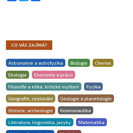
CO VÁS ZAJÍMÁ?
Astronomie a astrofyzika
Biologie
Chemie
Ekologie
Ekonomie a právo
Filosofie a etika, kritické myšlení
Fyzika
Geografie, cestování
Geologie a planetologie
Historie, archeologie
Kosmonautika
Literatura, lingvistika, jazyky
Matematika