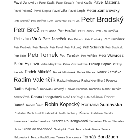
Pavel Materna
Pavel Jungwirth
Pavel Kasík
Pavel Kosatík
Pavel Kozák
Peter Zamarovský
Pavel Pokorný
Pavel Stopka
Pavel Váňa
Pavol Bargár
Petr Brodský
Petr Bakalář
Petr Blažek
Petr Blumentrit
Petr Bob
Petr Brož
Petr Horálek
Petr Fabián
Petr Houdek
Petr Jan Juračka
Petr Jan Vinš
Petr Janeček
Petr Kulhánek
Petr Kabáth
Petr Koubský
Petr Scheirich
Petr Morávek
Petr Neruda
Petr Pavel
Petr Pokorný
Petr Slavíček
Petr Tomek
Petr Wawrosz
Petr Tureček
Petr Tolar
Petr Voříšek
Petra Hyklová
Prokop Hapala
Petra Mlejnková
Petra Procházková
Prokop
Radek Mikoláš
Radek Žemlička
Závada
Radek Mikulášek
Radek Ptáček
Radim Valenčík
Radka Kellnerová
Radka Kremlíková Pourová
Radka Majerová
Radovan Samotný
Radvan Bahbouh
Rastislav Maďar
Renáta
Renata Landgrafová
Robert
Androvičová
René Levínský
Rita Kočárová
Robin Kopecký
Romana Šumavská
Rameš
Robert Švarc
Rostislav Mach
Rudolf Zahradník
Ruth Tachezy
Růžena Dostálová
Sandra
Scarlett Rauschgoldová
Kreisslová
Sandra Sázelová
Sebastian Chum
Stanislav
Stanislav Vosolsobě
Lhota
Svatopluk Civiš
Tereza Nekolářová
Tereza
Tomáš Bandžuch
Nekovářová
Tereza Pavlíčková
Tereza Spencerová