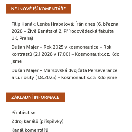
NEJNOVĚJŠÍ KOMENTÁŘE
Filip Hanák
:
Lenka Hrabalová: Írán dnes (6. března
2026 – Živě Benátská 2, Přírodovědecká fakulta
UK, Praha)
Dušan Majer – Rok 2025 v kosmonautice – Rok
kontrastů (2.1.2026 v 17:00) – Kosmonautix.cz
:
Kdo
jsme
Dušan Majer – Marsovská dvojčata Perseverance
a Curiosity (1.8.2025) – Kosmonautix.cz
:
Kdo jsme
ZÁKLADNÍ INFORMACE
Přihlásit se
Zdroj kanálů (příspěvky)
Kanál komentářů