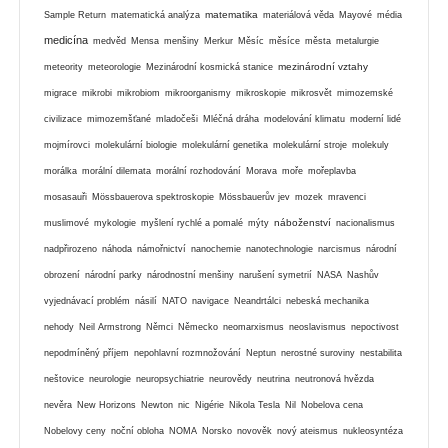
matematika
Sample Return
matematická analýza
materiálová věda
Mayové
média
medicína
medvěd
Mensa
menšiny
Merkur
Měsíc
měsíce
města
metalurgie
mezinárodní vztahy
meteority
meteorologie
Mezinárodní kosmická stanice
migrace
mikrobi
mikrobiom
mikroorganismy
mikroskopie
mikrosvět
mimozemské
civilizace
mimozemšťané
mladočeši
Mléčná dráha
modelování klimatu
moderní lidé
mojmírovci
molekulární biologie
molekulární genetika
molekulární stroje
molekuly
morálka
morální dilemata
morální rozhodování
Morava
moře
mořeplavba
mosasauři
Mössbauerova spektroskopie
Mössbauerův jev
mozek
mravenci
náboženství
muslimové
mykologie
myšlení rychlé a pomalé
mýty
nacionalismus
nadpřirozeno
náhoda
námořnictví
nanochemie
nanotechnologie
narcismus
národní
obrození
národní parky
národnostní menšiny
narušení symetrií
NASA
Nashův
vyjednávací problém
násilí
NATO
navigace
Neandrtálci
nebeská mechanika
nehody
Neil Armstrong
Němci
Německo
neomarxismus
neoslavismus
nepoctivost
nepodmíněný příjem
nepohlavní rozmnožování
Neptun
nerostné suroviny
nestabilita
neštovice
neurologie
neuropsychiatrie
neurovědy
neutrina
neutronová hvězda
nevěra
New Horizons
Newton
nic
Nigérie
Nikola Tesla
Nil
Nobelova cena
Nobelovy ceny
noční obloha
NOMA
Norsko
novověk
nový ateismus
nukleosyntéza