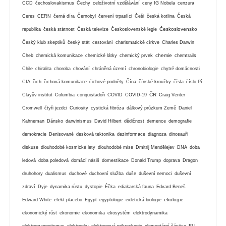
CCD
čechoslovakismus
Čechy
celoživotní vzdělávání
ceny IG Nobela
cenzura
Ceres
CERN
černá díra
Černobyl
červení trpaslíci
Češi
česká kotlina
Česká
Československo
republika
česká státnost
Česká televize
Československé legie
Český klub skeptiků
český stát
cestování
charismatické církve
Charles Darwin
chemie
Cheb
chemická komunikace
chemické látky
chemický prvek
chemtrails
Chile
chiralita
choroba
chování
chráněná území
chronobiologie
chytré domácnosti
CIA
čich
čichová komunikace
čichové podněty
Čína
čínské kroužky
čísla
číslo Pí
ČR
Clayův institut
Columbia
conquistadoři
COVID
COVID-19
Craig Venter
Cromwell
čtyři jezdci
Curiosity
cystická fibróza
dálkový průzkum Země
Daniel
Kahneman
Dánsko
darwinismus
David Hilbert
dědičnost
demence
demografie
demokracie
Denisované
desková tektonika
dezinformace
diagnoza
dinosauři
diskuse
dlouhodobé kosmické lety
dlouhodobé mise
Dmitrij Mendělejev
DNA
doba
ledová
doba poledová
domácí násilí
domestikace
Donald Trump
doprava
Dragon
druhohory
dualismus
duchové
duchovní služba
duše
duševní nemoci
duševní
zdraví
Dyje
dynamika růstu
dystopie
Éčka
ediakarská fauna
Edvard Beneš
ekologie
Edward White
efekt placebo
Egypt
egyptologie
eidetická biologie
ekonomický růst
ekonomie
ekonomika
ekosystém
elektrodynamika
elektromagnetismus
elektronky
elektronová mikroskopie
elementární částice
ELI