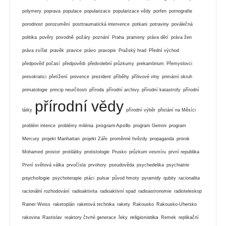
polymery
poprava
populace
popularizace
popularizace vědy
porfen
pornografie
porodnost
porozumění
posttraumatická intervence
potkani
potraviny
poválečná
politika
pověry
povodně
požáry
poznání
Praha
prameny
práva dětí
práva žen
práva zvířat
pravěk
pravice
právo
pravopis
Pražský hrad
Přední východ
předpověď počasí
předpovědi
předvolební průzkumy
prekambrium
Přemyslovci
presokratici
přetížení
prevence
prezident
příběhy
přílivové vlny
primární okruh
primatologie
princip neurčitosti
příroda
přírodní archivy
přírodní katastrofy
přírodní
přírodní vědy
látky
přírodní výběr
přistání na Měsíci
program Apollo
problém intence
problémy milénia
program Gemini
program
Mercury
projekt Manhattan
projekt Záře
proměnné hvězdy
propaganda
prorok
Mohamed
prostor
protilátky
protistologie
Prusko
průzkum vesmíru
první republika
První světová válka
prvočísla
prvohory
pseudověda
psychedelika
psychiatrie
psychologie
psychoterapie
ptáci
pulsar
původ hmoty
pyramidy
qubity
racionalita
racionální rozhodování
radioaktivita
radioaktivní spad
radioastronomie
radioteleskop
Rainer Weiss
raketoplán
raketová technika
rakety
Rakousko
Rakousko-Uhersko
religionistika
rakovina
Rastislav
reaktory čtvrté generace
řeky
Remek
replikační