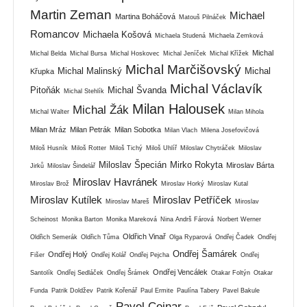
Martin Zeman
Michael
Martina Boháčová
Matouš Pilnáček
Romancov
Michaela Košová
Michaela Studená
Michaela Zemková
Michal
Michal Belda
Michal Bursa
Michal Hoskovec
Michal Jeníček
Michal Křížek
Michal Marčišovský
Michal Malinský
Michal
Křupka
Michal Václavík
Pitoňák
Michal Švanda
Michal Stehlík
Milan Halousek
Michal Žák
Michal Walter
Milan Mihola
Milan Mráz
Milan Petrák
Milan Sobotka
Milan Vlach
Milena Josefovičová
Miloš Husník
Miloš Rotter
Miloš Tichý
Miloš Uhlíř
Miloslav Chytráček
Miloslav
Miloslav Špecián
Mirko Rokyta
Miroslav Bárta
Jirků
Miloslav Šindelář
Miroslav Havránek
Miroslav Brož
Miroslav Horký
Miroslav Kutal
Miroslav Kutílek
Miroslav Petříček
Miroslav Mareš
Miroslav
Scheinost
Monika Barton
Monika Mareková
Nina Andrš Fárová
Norbert Werner
Oldřich Vinař
Oldřich Semerák
Oldřich Tůma
Olga Ryparová
Ondřej Čadek
Ondřej
Ondřej Šamárek
Ondřej Holý
Fišer
Ondřej Kolář
Ondřej Pejcha
Ondřej
Ondřej Vencálek
Santolík
Ondřej Sedláček
Ondřej Šrámek
Otakar Foltýn
Otakar
Funda
Patrik Doldžev
Patrik Kořenář
Paul Ermite
Paulína Tabery
Pavel Bakule
Pavel Cejnar