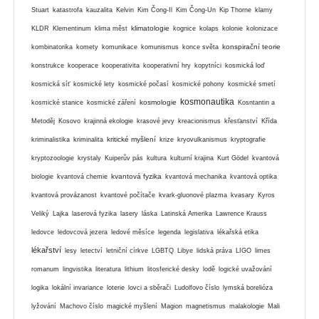
Stuart
katastrofa
kauzalita
Kelvin
Kim Čong-Il
Kim Čong-Un
Kip Thorne
klamy
klimatologie
KLDR
Klementinum
klima měst
kognice
kolaps
kolonie
kolonizace
konspirační teorie
kombinatorika
komety
komunikace
komunismus
konce světa
konstrukce
kooperace
kooperativita
kooperativní hry
kopytníci
kosmická loď
kosmická síť
kosmické lety
kosmické počasí
kosmické pohony
kosmické smetí
kosmonautika
kosmologie
kosmické stanice
kosmické záření
Kosntantin a
Metoděj
Kosovo
krajinná ekologie
krasové jevy
kreacionismus
křesťanství
Křída
kritické myšlení
kriminalistika
kriminalita
krize
kryovulkanismus
kryptografie
kryptozoologie
krystaly
Kuiperův pás
kultura
kulturní krajina
Kurt Gödel
kvantová
kvantová fyzika
biologie
kvantová chemie
kvantová mechanika
kvantová optika
kvantová provázanost
kvantové počítače
kvark-gluonové plazma
kvasary
Kyros
Veliký
Lajka
laserová fyzika
lasery
láska
Latinská Amerika
Lawrence Krauss
ledovce
ledovcová jezera
ledové měsíce
legenda
legislativa
lékařská etika
lékařství
lesy
letectví
letniční církve
LGBTQ
Libye
lidská práva
LIGO
limes
romanum
lingvistika
literatura
lithium
litosferické desky
lodě
logické uvažování
logika
lokální invariance
loterie
lovci a sběrači
Ludolfovo číslo
lymská borelióza
lyžování
Machovo číslo
magické myšlení
Magion
magnetismus
malakologie
Mali