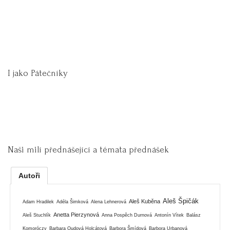
I jako Pátečníky
Naši milí přednášející a témata přednášek
Autoři
Aleš Špičák
Aleš Kuběna
Adam Hradilek
Adéla Šimková
Alena Lehnerová
Anetta Pierzynová
Aleš Stuchlík
Anna Pospěch Durnová
Antonín Vítek
Balász
Komoróczy
Barbara Oudová Holcátová
Barbora Šmídová
Barbora Urbanová