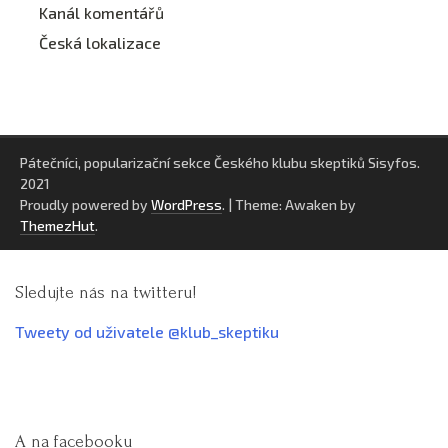
Kanál komentářů
Česká lokalizace
Pátečníci, popularizační sekce Českého klubu skeptiků Sisyfos.
2021
Proudly powered by
WordPress
.
|
Theme: Awaken by
ThemezHut
.
Sledujte nás na twitteru!
Tweety od uživatele @klub_skeptiku
A na facebooku