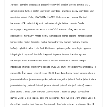
Jeffreys
germáni
globalizace
globální oteplování
globální zmeny klimatu
GMO
goniometrické funkce
grafen
gravettien
gravitace
gravitační čočky
gravitační vlny
gravitační záření
Gulag
GW150914
HAARP
Habsburkové
Hamás
Hanibal
harmonie
HDP
helenistický svět
helioseismologie
helium
Hernán Cortés
historie vědy
heutagogika
Higgsův boson
Historie Pátečníků
HIV
hlavní
posloupnost
hlavolamy
hmota
hoaxy
homeopatie
Homo sapiens
homosexualita
horolezectví
houby
hrdinství
hudba
humanitní vědy
humor
hurikány
Huxley
hvězdy
hybridní válka
Hyde Park Civilizace
hydrogeografie
hydrologie
hypnóza
ichtyologie
ichtyosauři
ilumináti
imigranti
impakty
imunita
imunitní systém
imunologie
Indie
Indoevropané
infekce
inflace
informatika
Inkové
InSight
inteligence
internet
internetové diskuze
invazivní druhy
investigativní žurnalistika
Io
iracionalita
Írán
islám
Islámský stát
ISRO
Itálie
Ivan Koněv
Izrael
jaderná chemie
jaderná elektrárna
jaderná energetika
jaderná energetiky
jaderná fyzika
jaderná zima
jaderné doktríny
jaderné štěpení
jaderné zbraně
jaderné zbrojení
jaderný reaktor
jádro atomu
James Clerk Maxwell
James Randi
Japonsko
jazyk
jazykověda
jazyky
Ježek v kleci
jezera
jídlo
jiné inteligence
Jižní Amerika
John Stapp
Josef II.
Jugoslávie
Jupiter
Jurij Gagarin
Kamiokande
Kanárské ostrovy
kardiologie
Karel II.