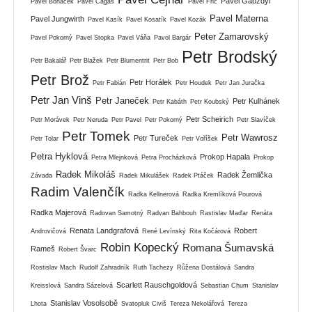
Pavel Gabzdyl
Pavel Boháček
Pavel Cagaš
Pavel Frič
Pavel Materna
Pavel Jungwirth
Pavel Kasík
Pavel Kosatík
Pavel Kozák
Peter Zamarovský
Pavel Pokorný
Pavel Stopka
Pavel Váňa
Pavol Bargár
Petr Brodský
Petr Bakalář
Petr Blažek
Petr Blumentrit
Petr Bob
Petr Brož
Petr Horálek
Petr Fabián
Petr Houdek
Petr Jan Juračka
Petr Jan Vinš
Petr Janeček
Petr Kulhánek
Petr Kabáth
Petr Koubský
Petr Scheirich
Petr Morávek
Petr Neruda
Petr Pavel
Petr Pokorný
Petr Slavíček
Petr Tomek
Petr Wawrosz
Petr Tureček
Petr Tolar
Petr Voříšek
Petra Hyklová
Prokop Hapala
Petra Mlejnková
Petra Procházková
Prokop
Radek Mikoláš
Radek Žemlička
Závada
Radek Mikulášek
Radek Ptáček
Radim Valenčík
Radka Kellnerová
Radka Kremlíková Pourová
Radka Majerová
Radovan Samotný
Radvan Bahbouh
Rastislav Maďar
Renáta
Renata Landgrafová
Robert
Androvičová
René Levínský
Rita Kočárová
Robin Kopecký
Romana Šumavská
Rameš
Robert Švarc
Rostislav Mach
Rudolf Zahradník
Ruth Tachezy
Růžena Dostálová
Sandra
Scarlett Rauschgoldová
Kreisslová
Sandra Sázelová
Sebastian Chum
Stanislav
Stanislav Vosolsobě
Lhota
Svatopluk Civiš
Tereza Nekolářová
Tereza