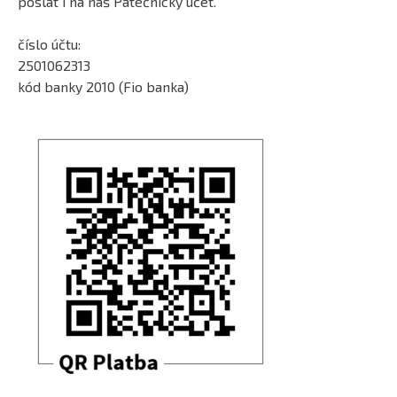
poslat i na náš Pátečnický účet.
číslo účtu:
2501062313
kód banky 2010 (Fio banka)