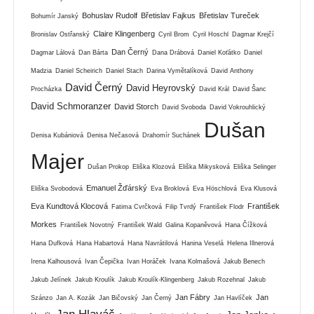
Bohuslav Rudolf
Břetislav Fajkus
Břetislav Tureček
Bohumír Janský
Claire Klingenberg
Bronislav Ostřanský
Cyril Brom
Cyril Hoschl
Dagmar Krejčí
Dan Černý
Dagmar Lálová
Dan Bárta
Dana Drábová
Daniel Koťátko
Daniel
Madzia
Daniel Scheirich
Daniel Stach
Darina Vymětalíková
David Anthony
David Černý
David Heyrovský
Procházka
David Král
David Šanc
David Schmoranzer
David Storch
David Svoboda
David Vokrouhlický
Dušan
Denisa Kubániová
Denisa Nečasová
Drahomír Suchánek
Majer
Dušan Prokop
Eliška Klozová
Eliška Mikysková
Eliška Selinger
Emanuel Žďárský
Eliška Svobodová
Eva Broklová
Eva Höschlová
Eva Klusová
Eva Kundtová Klocová
František
Fatima Cvrčková
Filip Tvrdý
František Flodr
Morkes
František Novotný
František Wald
Galina Kopaněvová
Hana Čížková
Hana Dufková
Hana Habartová
Hana Navrátilová
Hanina Veselá
Helena Illnerová
Irena Kalhousová
Ivan Čepička
Ivan Horáček
Ivana Kolmašová
Jakub Benech
Jakub Jelínek
Jakub Kroulík
Jakub Kroulík-Klingenberg
Jakub Rozehnal
Jakub
Jan Fábry
Jan
Szánzo
Jan A. Kozák
Jan Bičovský
Jan Černý
Jan Havlíček