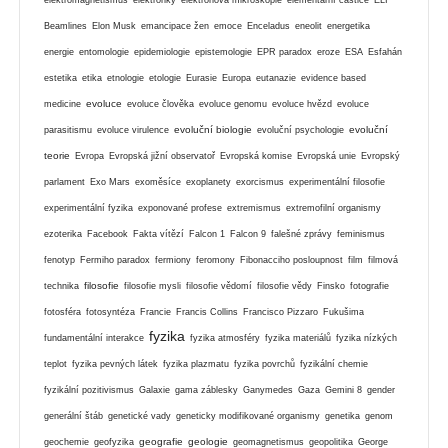
Beamlines
Elon Musk
emancipace žen
emoce
Enceladus
eneolit
energetika
energie
entomologie
epidemiologie
epistemologie
EPR paradox
eroze
ESA
Esfahán
estetika
etika
etnologie
etologie
Eurasie
Europa
eutanazie
evidence based
evoluce
medicine
evoluce člověka
evoluce genomu
evoluce hvězd
evoluce
evoluční biologie
evoluční
parasitismu
evoluce virulence
evoluční psychologie
teorie
Evropa
Evropská jižní observatoř
Evropská komise
Evropská unie
Evropský
parlament
Exo Mars
exoměsíce
exoplanety
exorcismus
experimentální filosofie
experimentální fyzika
exponované profese
extremismus
extremofilní organismy
ezoterika
Facebook
Fakta vítězí
Falcon 1
Falcon 9
falešné zprávy
feminismus
fenotyp
Fermiho paradox
fermiony
feromony
Fibonacciho posloupnost
film
filmová
filosofie
technika
filosofie mysli
filosofie vědomí
filosofie vědy
Finsko
fotografie
fotosféra
fotosyntéza
Francie
Francis Collins
Francisco Pizzaro
Fukušima
fyzika
fundamentální interakce
fyzika atmosféry
fyzika materiálů
fyzika nízkých
teplot
fyzika pevných látek
fyzika plazmatu
fyzika povrchů
fyzikální chemie
fyzikální pozitivismus
Galaxie
gama záblesky
Ganymedes
Gaza
Gemini 8
gender
generální štáb
genetické vady
geneticky modifikované organismy
genetika
genom
geografie
geologie
geochemie
geofyzika
geomagnetismus
geopolitika
George