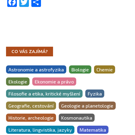
Facebook
Twitter
Share
CO VÁS ZAJÍMÁ?
Astronomie a astrofyzika
Biologie
Chemie
Ekologie
Ekonomie a právo
Filosofie a etika, kritické myšlení
Fyzika
Geografie, cestování
Geologie a planetologie
Historie, archeologie
Kosmonautika
Literatura, lingvistika, jazyky
Matematika