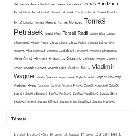
Tomáš Bandžuch
Nekovářová
Tereza Pavlíčková
Tereza Spencerová
Tomáš Fürst
Tomáš Hříbek
Tomáš Jakoubek
Tomáš Koblížek
Tomáš Kosička
Tomáš
Tomáš Mančal
Tomáš Moravec
Tomáš Lebeda
Petrásek
Tomáš Radil
Tomáš Přibyl
Václav Bára
Václav
Bělohradský
Václav Fanta
Václav Láska
Václav Pačes
Vendula Lužná
Věra
Milotová
Věra Schiffová
Veronika Gvoždíková Javůrková
Veronika Křesťanová
Vítězslav Škorpík
Viktor Černý
Vít Straka
Vítězslav Švejdar
Vladimír
Vladimír
Vladimír Socha
Krylov
Vladimír Kusbach
Vladimír Šiška
Wagner
Vojtěch Novotný
Vlasta Štekrová
Vojen Ložek
Vojtěch Barták
Vratislav Rýpar
Vratislav Vaníček
Yvonna Fričová
Zdeněk Kratochvíl
Zdeněk
Zadražil
Zdeňka Bendová
Zdeňka Petáková
Zdeňka Pospíšilová
Zdislav Šíma
Zdislava Pokorná
Zuzana Kříhová
Zuzana Marie Kostićová
Zuzana Musilová
Témata
1. století
1. světová válka
16. století
17. listopad
17. století
1918
1984
1989
2.