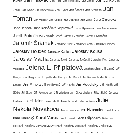
Jan Hlaváč
Jan Janko
Havlík
Jan Hora
Jan Hrubecký
Jan Janek
Jan
Jan
Jehlík
Jan Kolář
Jan Konvalinka
Jan Rybář
Jan Špaček
Jan Stěnička
Toman
Jana Cíglerová
Jan Veselý
Jan Vojtko
Jan Votýpka
Jan Wintr
Jana Jebavá
Jana Kalbáčová Vejpravová
Jana Mynářová
Jana Nenadalová
Jarmila Bednaříková
Jaromír Beneš
Jaromír Jedlička
Jaromír Kopeček
Jaromír Šrámek
Jaroslav Bílek
Jaroslav Fanta
Jaroslav Flejberk
Jaroslav Houdek
Jaroslav Kousal
Jaroslav Kadlec
Jaroslav Mácha
Jaroslav Nejdl
Jaroslav Nešetřil
Jaroslav Petr
Jaroslav
Jelena L. Příplatová
Vostatek
Jindřich Šídlo
Jiří Černý
Jiří
Dolejší
Jiří Grygar
Jiří Hejkrlík
Jiří Hořejší
Jiří Kacetl
Jiří Kocourek
Jiří Kříž
Jiří
Jiří Mihola
Jiří Podolský
Langer
Jiří Mikšovský
Jiří Novák
Jiří Přibáň
Jiří
Sádlo
Jiří Štegl
Jiří Weinberger
Jiří Wiedermann
Jitka Lindová
Jitka Slabá
Johana
Julie
Josef Jelen
Fialová
Josef Michl
Josef Moural
Julie Beritová
Nekola Nováková
Juraj Hvorecký
Julius Lukeš
Karel Kovář
Karel Vereš
Karel Malinský
Karla Štěpánová
Karel Zvoník
Katarína
Holcová
Kateřina Bernardová Sýkorová
Kateřina Buchtová
Kateřina Chládková