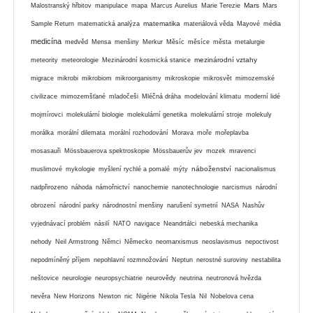
Mars
Malostranský hřbitov
manipulace
mapa
Marcus Aurelius
Marie Terezie
Mars
matematika
Sample Return
matematická analýza
materiálová věda
Mayové
média
medicína
medvěd
Mensa
menšiny
Merkur
Měsíc
měsíce
města
metalurgie
mezinárodní vztahy
meteority
meteorologie
Mezinárodní kosmická stanice
migrace
mikrobi
mikrobiom
mikroorganismy
mikroskopie
mikrosvět
mimozemské
civilizace
mimozemšťané
mladočeši
Mléčná dráha
modelování klimatu
moderní lidé
mojmírovci
molekulární biologie
molekulární genetika
molekulární stroje
molekuly
morálka
morální dilemata
morální rozhodování
Morava
moře
mořeplavba
mosasauři
Mössbauerova spektroskopie
Mössbauerův jev
mozek
mravenci
náboženství
muslimové
mykologie
myšlení rychlé a pomalé
mýty
nacionalismus
nadpřirozeno
náhoda
námořnictví
nanochemie
nanotechnologie
narcismus
národní
obrození
národní parky
národnostní menšiny
narušení symetrií
NASA
Nashův
vyjednávací problém
násilí
NATO
navigace
Neandrtálci
nebeská mechanika
nehody
Neil Armstrong
Němci
Německo
neomarxismus
neoslavismus
nepoctivost
nepodmíněný příjem
nepohlavní rozmnožování
Neptun
nerostné suroviny
nestabilita
neštovice
neurologie
neuropsychiatrie
neurovědy
neutrina
neutronová hvězda
nevěra
New Horizons
Newton
nic
Nigérie
Nikola Tesla
Nil
Nobelova cena