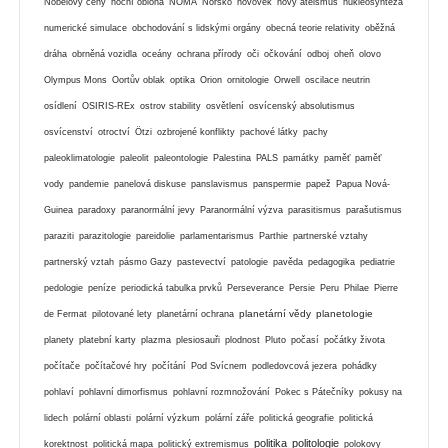
Nobelovy ceny
noční obloha
NOMA
Norsko
novověk
nový ateismus
nukleosyntéza
numerické simulace
obchodování s lidskými orgány
obecná teorie relativity
oběžná
dráha
obrněná vozidla
oceány
ochrana přírody
oči
očkování
odboj
oheň
olovo
Olympus Mons
Oortův oblak
optika
Orion
ornitologie
Orwell
oscilace neutrin
osídlení
OSIRIS-REx
ostrov stability
osvětlení
osvícenský absolutismus
osvícenství
otroctví
Ötzi
ozbrojené konflikty
pachové látky
pachy
paleoklimatologie
paleolit
paleontologie
Palestina
PALS
památky
paměť
paměť
vody
pandemie
panelová diskuse
panslavismus
panspermie
papež
Papua Nová-
Guinea
paradoxy
paranormální jevy
Paranormální výzva
parasitismus
parašutismus
paraziti
parazitologie
pareidolie
parlamentarismus
Parthie
partnerské vztahy
partnerský vztah
pásmo Gazy
pastevectví
patologie
pavěda
pedagogika
pediatrie
pedologie
peníze
periodická tabulka prvků
Perseverance
Persie
Peru
Philae
Pierre
planetární vědy
planetologie
de Fermat
pilotované lety
planetární ochrana
planety
platební karty
plazma
plesiosauři
plodnost
Pluto
počasí
počátky života
počítače
počítačové hry
počítání
Pod Svícnem
podledovcová jezera
pohádky
pohlaví
pohlavní dimorfismus
pohlavní rozmnožování
Pokec s Pátečníky
pokusy na
lidech
polární oblasti
polární výzkum
polární záře
politická geografie
politická
politika
politologie
korektnost
politická mapa
politický extremismus
polokovy