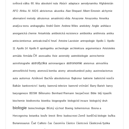
světová válka
60. léta
absolutní nula
Abúsír
adaptace
aerodynamika
Afghánistán
AFO
Afrika
AI
AIDS
aktivismus
akustika
Alan Shepard
Albert Einstein
alchymie
alternativní metody
altruismus
amatérská věda
Amazonie
Amazonka
Amerika
analýza textu
andragogika
André Geim
Andrew Wiles
anekdoty
Anglie
anihilace
anorganická chemie
Antarktida
antibiotická rezistence
antibiotika
antihmota
antika
antiscientismus
antivakcinační hnutí
Antoine Lavoisier
antropologie
Apollo 1
Apollo
11
Apollo 14
Apollo 8
apologetika
archeologie
architektura
argumentace
Aristoteles
astrobiologie
armáda
Armáda ČR
asexualita
Asie
asteroidy
astrochemie
astrofyzika
astronomie
astrofotografie
astronavigace
ateismus
atmosféra
atmosférické fronty
atomová bomba
atomy
attosekundové pulsy
austroslavismus
auta
autismus
Aztékové
Bachův absolutismus
Bajkonur
bakterie
balistické nosiče
Balkán
bankovnictví
banky
barevná televize
barevné vnímání
Barry Barish
barvy
baryogeneze
BDSM
Bělorusko
Bernhard Riemann
bezpečnost
Bible
bilý trpaslík
biochemie
biodiverzita
bioetika
biogeografie
biologické invaze
biologický druh
biologie
biotechnologie
Blízký východ
Boeing
bohemismus
Bosna a
Hercegovina
botanika
bouře
brexit
Brno
budoucnost Země
buněčná biologie
buňka
částicová fyzika
Burianosaurus
Čad
Callisto
čas
časomíra
částice
částicová