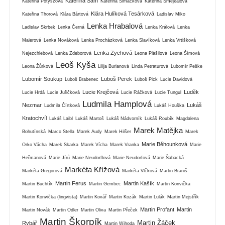
Kateřina Sam
Kateřina Potyszová
Kateřina Šimáčková
Kateřina Smejkalová
Klára Hulíková Tesárková
Kateřina Thorová
Klára Bártová
Ladislav Miko
Lenka Hrabalová
Ladislav Skrbek
Lenka Černá
Lenka Králová
Lenka
Maierová
Lenka Nováková
Lenka Procházková
Lenka Slavíková
Lenka Vrtišková
Lenka Zychová
Nejezchlebová
Lenka Zdeborová
Leona Plášilová
Leona Šímová
Leoš Kyša
Leona Žůrková
Lilija Burianová
Linda Petraturová
Lubomír Peške
Lubomír Soukup
Luboš Perek
Luboš Brabenec
Luboš Pick
Lucie Davidová
Lucie Krejčová
Luděk
Lucie Hrdá
Lucie Juřičková
Lucie Ráčková
Lucie Tungul
Ludmila Hamplová
Nezmar
Lukáš
Ludmila Čírtková
Lukáš Houška
Kratochvíl
Lukáš Laibl
Lukáš Martoš
Lukáš Nádvorník
Lukáš Roubík
Magdalena
Marek Matějka
Bohutínská
Marco Stella
Marek Audy
Marek Hilšer
Marek
Marie Běhounková
Orko Vácha
Marek Skarka
Marek Vícha
Marek Vranka
Marie
Heřmanová
Marie Jírů
Marie Neudorflová
Marie Neudorfová
Marie Šabacká
Markéta Křížová
Markéta Gregorová
Markéta Vlčková
Martin Braniš
Martin Ferus
Martin Kašík
Martin Buchtík
Martin Gembec
Martin Konvička
Martin Konvička (lingvista)
Martin Kovář
Martin Kozák
Martin Lulák
Martin Mejstřík
Martin Profant
Martin
Martin Novák
Martin Odler
Martin Oliva
Martin Přeček
Martin Škorpík
Martin Žáček
Rybář
Martin Wihoda