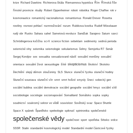
krize
Richard Dawkins
Richterova škála
Riemannova hypotéza
Řím
Římská říše
římské provincie
rituály
Robert Oppenheimer
roboti
robotika
Roger Chaffee
rok v
kosmonautice
romantický nacionalismus
romantismus
Ronald Drever
Rosetta
rostliny
rovnost pohlaví
rozmnožování
rozum
Rubikova kostka
Rudolf Mössbauer
rudý obr
Rusko
Sahara
sahel
Sametová revoluce
Sandžak
Sarajevo
Saturn
savci
Schrödingerova kočička
sci-fi
science fiction
sebeklam
sedimenty
sedmá perioda
seismické vlny
seismika
seismologie
sekularismus
šelmy
Semjorka R7
Senát
Sergej Koroljov
sex
sexualita
sexualizované násilí
sexuální menšiny
sexuální
skepticismus
sexuologie
orientace
sexuální život
šíité
školství
Skotsko
šlechtění
slepý démon
sloučeniny
SLS
Slunce
sluneční fyzika
sluneční hodiny
Sluneční soustava
sluneční vítr
smrt
smrt hvězd
smysly
šneci
sobecký gen
sociální bublina
sociální demokracie
sociální geografie
sociální hmyz
sociální sítě
sociobiologie
sociologie
sociomapování
Somaliland
Somálsko
sopka
sopky
soudnictví
soukromý sektor ve vědě
souvislost
Sovětský svaz
Space Shuttle
Space X
spánek
Španělsko
speleologie
spiknutí
spintronika
společenské
společenské vědy
společnost
sport
spotřeba
Srbsko
srdce
SSSR
Stalin
standardní kosmologický model
Standardní model částicové fyziky