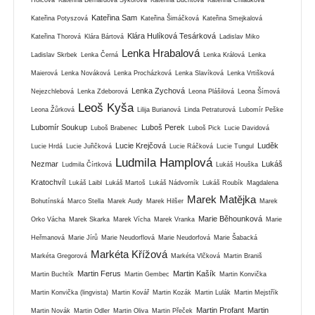
Kateřina Sam
Kateřina Potyszová
Kateřina Šimáčková
Kateřina Smejkalová
Klára Hulíková Tesárková
Kateřina Thorová
Klára Bártová
Ladislav Miko
Lenka Hrabalová
Ladislav Skrbek
Lenka Černá
Lenka Králová
Lenka
Maierová
Lenka Nováková
Lenka Procházková
Lenka Slavíková
Lenka Vrtišková
Lenka Zychová
Nejezchlebová
Lenka Zdeborová
Leona Plášilová
Leona Šímová
Leoš Kyša
Leona Žůrková
Lilija Burianová
Linda Petraturová
Lubomír Peške
Lubomír Soukup
Luboš Perek
Luboš Brabenec
Luboš Pick
Lucie Davidová
Lucie Krejčová
Luděk
Lucie Hrdá
Lucie Juřičková
Lucie Ráčková
Lucie Tungul
Ludmila Hamplová
Nezmar
Lukáš
Ludmila Čírtková
Lukáš Houška
Kratochvíl
Lukáš Laibl
Lukáš Martoš
Lukáš Nádvorník
Lukáš Roubík
Magdalena
Marek Matějka
Bohutínská
Marco Stella
Marek Audy
Marek Hilšer
Marek
Marie Běhounková
Orko Vácha
Marek Skarka
Marek Vícha
Marek Vranka
Marie
Heřmanová
Marie Jírů
Marie Neudorflová
Marie Neudorfová
Marie Šabacká
Markéta Křížová
Markéta Gregorová
Markéta Vlčková
Martin Braniš
Martin Ferus
Martin Kašík
Martin Buchtík
Martin Gembec
Martin Konvička
Martin Konvička (lingvista)
Martin Kovář
Martin Kozák
Martin Lulák
Martin Mejstřík
Martin Profant
Martin
Martin Novák
Martin Odler
Martin Oliva
Martin Přeček