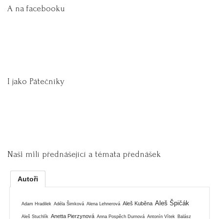
A na facebooku
I jako Pátečníky
Naši milí přednášející a témata přednášek
Autoři
Aleš Špičák
Aleš Kuběna
Adam Hradilek
Adéla Šimková
Alena Lehnerová
Anetta Pierzynová
Aleš Stuchlík
Anna Pospěch Durnová
Antonín Vítek
Balász