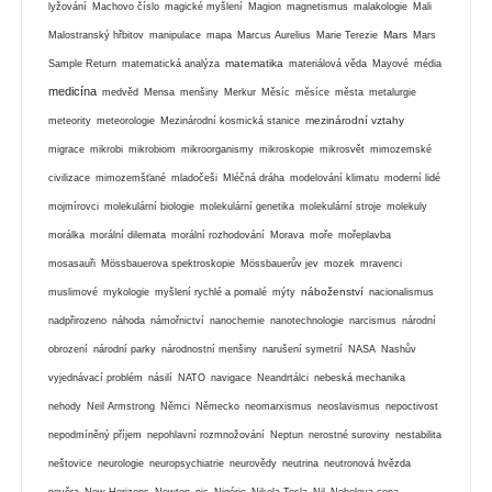
lyžování
Machovo číslo
magické myšlení
Magion
magnetismus
malakologie
Mali
Mars
Malostranský hřbitov
manipulace
mapa
Marcus Aurelius
Marie Terezie
Mars
matematika
Sample Return
matematická analýza
materiálová věda
Mayové
média
medicína
medvěd
Mensa
menšiny
Merkur
Měsíc
měsíce
města
metalurgie
mezinárodní vztahy
meteority
meteorologie
Mezinárodní kosmická stanice
migrace
mikrobi
mikrobiom
mikroorganismy
mikroskopie
mikrosvět
mimozemské
civilizace
mimozemšťané
mladočeši
Mléčná dráha
modelování klimatu
moderní lidé
mojmírovci
molekulární biologie
molekulární genetika
molekulární stroje
molekuly
morálka
morální dilemata
morální rozhodování
Morava
moře
mořeplavba
mosasauři
Mössbauerova spektroskopie
Mössbauerův jev
mozek
mravenci
náboženství
muslimové
mykologie
myšlení rychlé a pomalé
mýty
nacionalismus
nadpřirozeno
náhoda
námořnictví
nanochemie
nanotechnologie
narcismus
národní
obrození
národní parky
národnostní menšiny
narušení symetrií
NASA
Nashův
vyjednávací problém
násilí
NATO
navigace
Neandrtálci
nebeská mechanika
nehody
Neil Armstrong
Němci
Německo
neomarxismus
neoslavismus
nepoctivost
nepodmíněný příjem
nepohlavní rozmnožování
Neptun
nerostné suroviny
nestabilita
neštovice
neurologie
neuropsychiatrie
neurovědy
neutrina
neutronová hvězda
nevěra
New Horizons
Newton
nic
Nigérie
Nikola Tesla
Nil
Nobelova cena