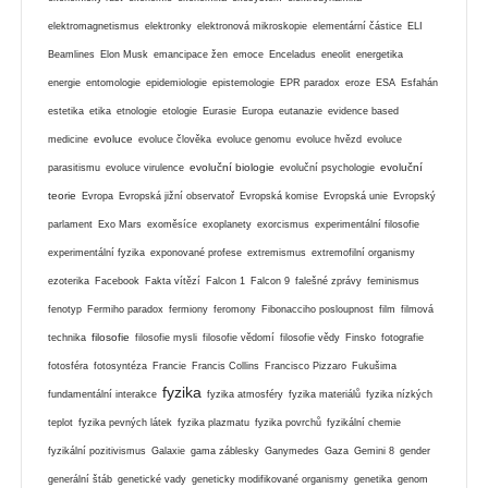
elektromagnetismus
elektronky
elektronová mikroskopie
elementární částice
ELI
Beamlines
Elon Musk
emancipace žen
emoce
Enceladus
eneolit
energetika
energie
entomologie
epidemiologie
epistemologie
EPR paradox
eroze
ESA
Esfahán
estetika
etika
etnologie
etologie
Eurasie
Europa
eutanazie
evidence based
evoluce
medicine
evoluce člověka
evoluce genomu
evoluce hvězd
evoluce
evoluční biologie
evoluční
parasitismu
evoluce virulence
evoluční psychologie
teorie
Evropa
Evropská jižní observatoř
Evropská komise
Evropská unie
Evropský
parlament
Exo Mars
exoměsíce
exoplanety
exorcismus
experimentální filosofie
experimentální fyzika
exponované profese
extremismus
extremofilní organismy
ezoterika
Facebook
Fakta vítězí
Falcon 1
Falcon 9
falešné zprávy
feminismus
fenotyp
Fermiho paradox
fermiony
feromony
Fibonacciho posloupnost
film
filmová
filosofie
technika
filosofie mysli
filosofie vědomí
filosofie vědy
Finsko
fotografie
fotosféra
fotosyntéza
Francie
Francis Collins
Francisco Pizzaro
Fukušima
fyzika
fundamentální interakce
fyzika atmosféry
fyzika materiálů
fyzika nízkých
teplot
fyzika pevných látek
fyzika plazmatu
fyzika povrchů
fyzikální chemie
fyzikální pozitivismus
Galaxie
gama záblesky
Ganymedes
Gaza
Gemini 8
gender
generální štáb
genetické vady
geneticky modifikované organismy
genetika
genom