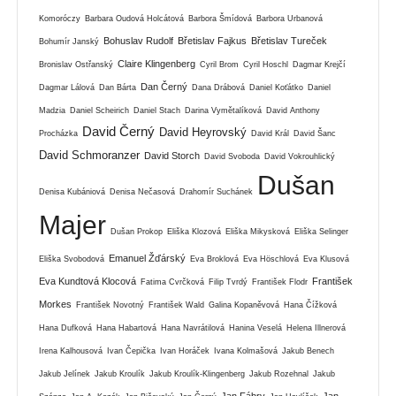
Komoróczy
Barbara Oudová Holcátová
Barbora Šmídová
Barbora Urbanová
Bohuslav Rudolf
Břetislav Fajkus
Břetislav Tureček
Bohumír Janský
Claire Klingenberg
Bronislav Ostřanský
Cyril Brom
Cyril Hoschl
Dagmar Krejčí
Dan Černý
Dagmar Lálová
Dan Bárta
Dana Drábová
Daniel Koťátko
Daniel
Madzia
Daniel Scheirich
Daniel Stach
Darina Vymětalíková
David Anthony
David Černý
David Heyrovský
Procházka
David Král
David Šanc
David Schmoranzer
David Storch
David Svoboda
David Vokrouhlický
Dušan
Denisa Kubániová
Denisa Nečasová
Drahomír Suchánek
Majer
Dušan Prokop
Eliška Klozová
Eliška Mikysková
Eliška Selinger
Emanuel Žďárský
Eliška Svobodová
Eva Broklová
Eva Höschlová
Eva Klusová
Eva Kundtová Klocová
František
Fatima Cvrčková
Filip Tvrdý
František Flodr
Morkes
František Novotný
František Wald
Galina Kopaněvová
Hana Čížková
Hana Dufková
Hana Habartová
Hana Navrátilová
Hanina Veselá
Helena Illnerová
Irena Kalhousová
Ivan Čepička
Ivan Horáček
Ivana Kolmašová
Jakub Benech
Jakub Jelínek
Jakub Kroulík
Jakub Kroulík-Klingenberg
Jakub Rozehnal
Jakub
Jan Fábry
Jan