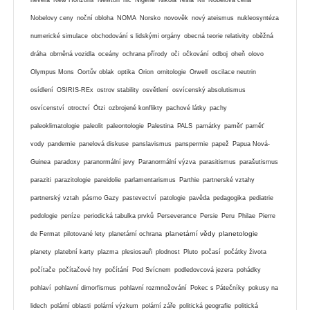
Nobelovy ceny
noční obloha
NOMA
Norsko
novověk
nový ateismus
nukleosyntéza
numerické simulace
obchodování s lidskými orgány
obecná teorie relativity
oběžná
dráha
obrněná vozidla
oceány
ochrana přírody
oči
očkování
odboj
oheň
olovo
Olympus Mons
Oortův oblak
optika
Orion
ornitologie
Orwell
oscilace neutrin
osídlení
OSIRIS-REx
ostrov stability
osvětlení
osvícenský absolutismus
osvícenství
otroctví
Ötzi
ozbrojené konflikty
pachové látky
pachy
paleoklimatologie
paleolit
paleontologie
Palestina
PALS
památky
paměť
paměť
vody
pandemie
panelová diskuse
panslavismus
panspermie
papež
Papua Nová-
Guinea
paradoxy
paranormální jevy
Paranormální výzva
parasitismus
parašutismus
paraziti
parazitologie
pareidolie
parlamentarismus
Parthie
partnerské vztahy
partnerský vztah
pásmo Gazy
pastevectví
patologie
pavěda
pedagogika
pediatrie
pedologie
peníze
periodická tabulka prvků
Perseverance
Persie
Peru
Philae
Pierre
planetární vědy
planetologie
de Fermat
pilotované lety
planetární ochrana
planety
platební karty
plazma
plesiosauři
plodnost
Pluto
počasí
počátky života
počítače
počítačové hry
počítání
Pod Svícnem
podledovcová jezera
pohádky
pohlaví
pohlavní dimorfismus
pohlavní rozmnožování
Pokec s Pátečníky
pokusy na
lidech
polární oblasti
polární výzkum
polární záře
politická geografie
politická