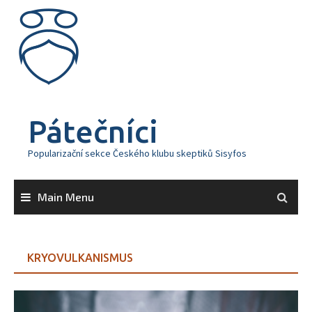
Skip
to
content
Pátečníci
Popularizační sekce Českého klubu skeptiků Sisyfos
Main Menu
KRYOVULKANISMUS