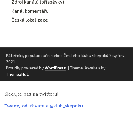
Zdroj kanálů (příspěvky)
Kanál komentářů
Česká lokalizace
Pátečníci, popularizační sekce Českého klubu skeptiků Sisyfos.
2021
Proudly powered by
WordPress
.
|
Theme: Awaken by
ThemezHut
.
Sledujte nás na twitteru!
Tweety od uživatele @klub_skeptiku