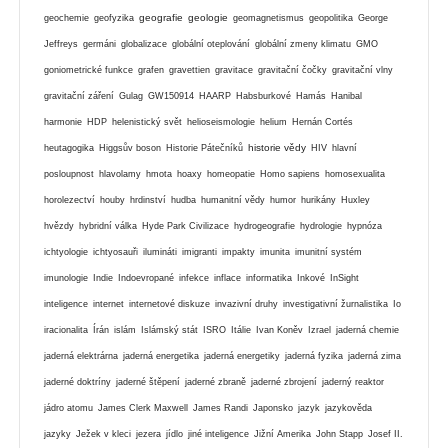
geografie
geologie
geochemie
geofyzika
geomagnetismus
geopolitika
George
Jeffreys
germáni
globalizace
globální oteplování
globální zmeny klimatu
GMO
goniometrické funkce
grafen
gravettien
gravitace
gravitační čočky
gravitační vlny
gravitační záření
Gulag
GW150914
HAARP
Habsburkové
Hamás
Hanibal
harmonie
HDP
helenistický svět
helioseismologie
helium
Hernán Cortés
historie vědy
heutagogika
Higgsův boson
Historie Pátečníků
HIV
hlavní
posloupnost
hlavolamy
hmota
hoaxy
homeopatie
Homo sapiens
homosexualita
horolezectví
houby
hrdinství
hudba
humanitní vědy
humor
hurikány
Huxley
hvězdy
hybridní válka
Hyde Park Civilizace
hydrogeografie
hydrologie
hypnóza
ichtyologie
ichtyosauři
ilumináti
imigranti
impakty
imunita
imunitní systém
imunologie
Indie
Indoevropané
infekce
inflace
informatika
Inkové
InSight
inteligence
internet
internetové diskuze
invazivní druhy
investigativní žurnalistika
Io
iracionalita
Írán
islám
Islámský stát
ISRO
Itálie
Ivan Koněv
Izrael
jaderná chemie
jaderná elektrárna
jaderná energetika
jaderná energetiky
jaderná fyzika
jaderná zima
jaderné doktríny
jaderné štěpení
jaderné zbraně
jaderné zbrojení
jaderný reaktor
jádro atomu
James Clerk Maxwell
James Randi
Japonsko
jazyk
jazykověda
jazyky
Ježek v kleci
jezera
jídlo
jiné inteligence
Jižní Amerika
John Stapp
Josef II.