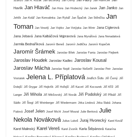
Szánzo
Jan A. Kozák
Jan Bičovský
Jan Černý
Jan Havlíček
Jan Hlaváč
Jan Janko
Havlík
Jan Hora
Jan Hrubecký
Jan Janek
Jan
Jan
Jehlík
Jan Kolář
Jan Konvalinka
Jan Rybář
Jan Špaček
Jan Stěnička
Toman
Jana Cíglerová
Jan Veselý
Jan Vojtko
Jan Votýpka
Jan Wintr
Jana Jebavá
Jana Kalbáčová Vejpravová
Jana Mynářová
Jana Nenadalová
Jarmila Bednaříková
Jaromír Beneš
Jaromír Jedlička
Jaromír Kopeček
Jaromír Šrámek
Jaroslav Bílek
Jaroslav Fanta
Jaroslav Flejberk
Jaroslav Houdek
Jaroslav Kousal
Jaroslav Kadlec
Jaroslav Mácha
Jaroslav Nejdl
Jaroslav Nešetřil
Jaroslav Petr
Jaroslav
Jelena L. Příplatová
Vostatek
Jindřich Šídlo
Jiří Černý
Jiří
Dolejší
Jiří Grygar
Jiří Hejkrlík
Jiří Hořejší
Jiří Kacetl
Jiří Kocourek
Jiří Kříž
Jiří
Jiří Mihola
Jiří Podolský
Langer
Jiří Mikšovský
Jiří Novák
Jiří Přibáň
Jiří
Sádlo
Jiří Štegl
Jiří Weinberger
Jiří Wiedermann
Jitka Lindová
Jitka Slabá
Johana
Julie
Josef Jelen
Fialová
Josef Michl
Josef Moural
Julie Beritová
Nekola Nováková
Juraj Hvorecký
Julius Lukeš
Karel Kovář
Karel Vereš
Karel Malinský
Karla Štěpánová
Karel Zvoník
Katarína
Holcová
Kateřina Bernardová Sýkorová
Kateřina Buchtová
Kateřina Chládková