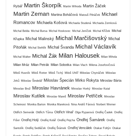
Martin Škorpík
Martin Žáček
Rybář
Martin Wihoda
Martin Zeman
Michael
Martina Boháčová
Matouš Pilnáček
Romancov
Michaela Košová
Michaela Studená
Michaela Zemková
Michal
Michal Belda
Michal Bursa
Michal Hoskovec
Michal Jeníček
Michal Křížek
Michal Marčišovský
Michal Malinský
Michal
Křupka
Michal Václavík
Pitoňák
Michal Švanda
Michal Stehlík
Milan Halousek
Michal Žák
Michal Walter
Milan Mihola
Milan Mráz
Milan Petrák
Milan Sobotka
Milan Vlach
Milena Josefovičová
Miloš Husník
Miloš Rotter
Miloš Tichý
Miloš Uhlíř
Miloslav Chytráček
Miloslav
Miloslav Špecián
Mirko Rokyta
Miroslav Bárta
Jirků
Miloslav Šindelář
Miroslav Havránek
Miroslav Brož
Miroslav Horký
Miroslav Kutal
Miroslav Kutílek
Miroslav Petříček
Miroslav Mareš
Miroslav
Scheinost
Monika Barton
Monika Mareková
Nina Andrš Fárová
Norbert Werner
Oldřich Vinař
Oldřich Semerák
Oldřich Tůma
Olga Ryparová
Ondřej Čadek
Ondřej
Ondřej Šamárek
Ondřej Holý
Fišer
Ondřej Kolář
Ondřej Pejcha
Ondřej
Ondřej Vencálek
Santolík
Ondřej Sedláček
Ondřej Šrámek
Otakar Foltýn
Otakar
Funda
Patrik Doldžev
Patrik Kořenář
Paul Ermite
Paulína Tabery
Pavel Bakule