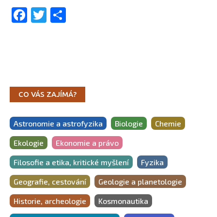
Facebook
Twitter
Share
CO VÁS ZAJÍMÁ?
Astronomie a astrofyzika
Biologie
Chemie
Ekologie
Ekonomie a právo
Filosofie a etika, kritické myšlení
Fyzika
Geografie, cestování
Geologie a planetologie
Historie, archeologie
Kosmonautika