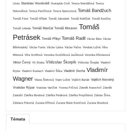
Stanislav Vosolsobě
Lhota
Svatopluk Civiš
Tereza Nekolářová
Tereza
Tomáš Bandžuch
Nekovářová
Tereza Pavlíčková
Tereza Spencerová
Tomáš Fürst
Tomáš Hříbek
Tomáš Jakoubek
Tomáš Koblížek
Tomáš Kosička
Tomáš
Tomáš Mančal
Tomáš Moravec
Tomáš Lebeda
Petrásek
Tomáš Radil
Tomáš Přibyl
Václav Bára
Václav
Bělohradský
Václav Fanta
Václav Láska
Václav Pačes
Vendula Lužná
Věra
Milotová
Věra Schiffová
Veronika Gvoždíková Javůrková
Veronika Křesťanová
Vítězslav Škorpík
Viktor Černý
Vít Straka
Vítězslav Švejdar
Vladimír
Vladimír
Vladimír Socha
Krylov
Vladimír Kusbach
Vladimír Šiška
Wagner
Vojtěch Novotný
Vlasta Štekrová
Vojen Ložek
Vojtěch Barták
Vratislav Rýpar
Vratislav Vaníček
Yvonna Fričová
Zdeněk Kratochvíl
Zdeněk
Zadražil
Zdeňka Bendová
Zdeňka Petáková
Zdeňka Pospíšilová
Zdislav Šíma
Zdislava Pokorná
Zuzana Kříhová
Zuzana Marie Kostićová
Zuzana Musilová
Témata