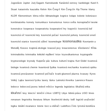
Jugoslávie
Jupiter
Jurij Gagarin
Kamiokande
Kanárské ostrovy
kardiologie
Karel II.
Stuart
katastrofa
kauzalita
Kelvin
Kim Čong-Il
Kim Čong-Un
Kip Thorne
klamy
klimatologie
KLDR
Klementinum
klima měst
kognice
kolaps
kolonie
kolonizace
konspirační teorie
kombinatorika
komety
komunikace
komunismus
konce světa
konstrukce
kooperace
kooperativita
kooperativní hry
kopytníci
kosmická loď
kosmická síť
kosmické lety
kosmické počasí
kosmické pohony
kosmické smetí
kosmonautika
kosmologie
kosmické stanice
kosmické záření
Kosntantin a
Metoděj
Kosovo
krajinná ekologie
krasové jevy
kreacionismus
křesťanství
Křída
kritické myšlení
kriminalistika
kriminalita
krize
kryovulkanismus
kryptografie
kryptozoologie
krystaly
Kuiperův pás
kultura
kulturní krajina
Kurt Gödel
kvantová
kvantová fyzika
biologie
kvantová chemie
kvantová mechanika
kvantová optika
kvantová provázanost
kvantové počítače
kvark-gluonové plazma
kvasary
Kyros
Veliký
Lajka
laserová fyzika
lasery
láska
Latinská Amerika
Lawrence Krauss
ledovce
ledovcová jezera
ledové měsíce
legenda
legislativa
lékařská etika
lékařství
lesy
letectví
letniční církve
LGBTQ
Libye
lidská práva
LIGO
limes
romanum
lingvistika
literatura
lithium
litosferické desky
lodě
logické uvažování
logika
lokální invariance
loterie
lovci a sběrači
Ludolfovo číslo
lymská borelióza