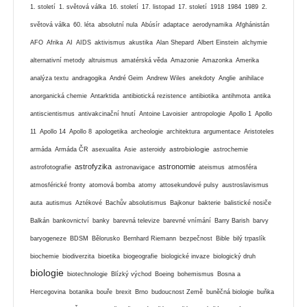
1. století
1. světová válka
16. století
17. listopad
17. století
1918
1984
1989
2.
světová válka
60. léta
absolutní nula
Abúsír
adaptace
aerodynamika
Afghánistán
AFO
Afrika
AI
AIDS
aktivismus
akustika
Alan Shepard
Albert Einstein
alchymie
alternativní metody
altruismus
amatérská věda
Amazonie
Amazonka
Amerika
analýza textu
andragogika
André Geim
Andrew Wiles
anekdoty
Anglie
anihilace
anorganická chemie
Antarktida
antibiotická rezistence
antibiotika
antihmota
antika
antiscientismus
antivakcinační hnutí
Antoine Lavoisier
antropologie
Apollo 1
Apollo
11
Apollo 14
Apollo 8
apologetika
archeologie
architektura
argumentace
Aristoteles
astrobiologie
armáda
Armáda ČR
asexualita
Asie
asteroidy
astrochemie
astrofyzika
astronomie
astrofotografie
astronavigace
ateismus
atmosféra
atmosférické fronty
atomová bomba
atomy
attosekundové pulsy
austroslavismus
auta
autismus
Aztékové
Bachův absolutismus
Bajkonur
bakterie
balistické nosiče
Balkán
bankovnictví
banky
barevná televize
barevné vnímání
Barry Barish
barvy
baryogeneze
BDSM
Bělorusko
Bernhard Riemann
bezpečnost
Bible
bilý trpaslík
biochemie
biodiverzita
bioetika
biogeografie
biologické invaze
biologický druh
biologie
biotechnologie
Blízký východ
Boeing
bohemismus
Bosna a
Hercegovina
botanika
bouře
brexit
Brno
budoucnost Země
buněčná biologie
buňka