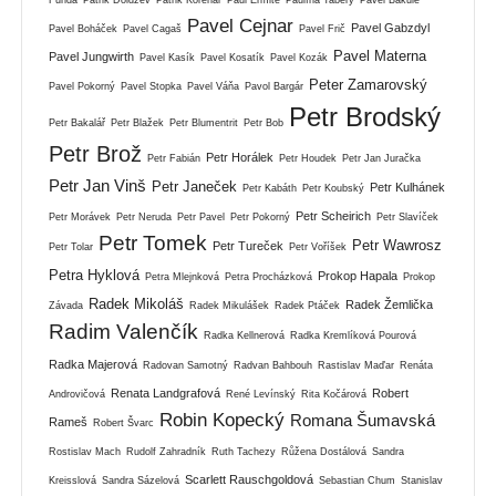
Pavel Cejnar
Pavel Gabzdyl
Pavel Boháček
Pavel Cagaš
Pavel Frič
Pavel Materna
Pavel Jungwirth
Pavel Kasík
Pavel Kosatík
Pavel Kozák
Peter Zamarovský
Pavel Pokorný
Pavel Stopka
Pavel Váňa
Pavol Bargár
Petr Brodský
Petr Bakalář
Petr Blažek
Petr Blumentrit
Petr Bob
Petr Brož
Petr Horálek
Petr Fabián
Petr Houdek
Petr Jan Juračka
Petr Jan Vinš
Petr Janeček
Petr Kulhánek
Petr Kabáth
Petr Koubský
Petr Scheirich
Petr Morávek
Petr Neruda
Petr Pavel
Petr Pokorný
Petr Slavíček
Petr Tomek
Petr Wawrosz
Petr Tureček
Petr Tolar
Petr Voříšek
Petra Hyklová
Prokop Hapala
Petra Mlejnková
Petra Procházková
Prokop
Radek Mikoláš
Radek Žemlička
Závada
Radek Mikulášek
Radek Ptáček
Radim Valenčík
Radka Kellnerová
Radka Kremlíková Pourová
Radka Majerová
Radovan Samotný
Radvan Bahbouh
Rastislav Maďar
Renáta
Renata Landgrafová
Robert
Androvičová
René Levínský
Rita Kočárová
Robin Kopecký
Romana Šumavská
Rameš
Robert Švarc
Rostislav Mach
Rudolf Zahradník
Ruth Tachezy
Růžena Dostálová
Sandra
Scarlett Rauschgoldová
Kreisslová
Sandra Sázelová
Sebastian Chum
Stanislav