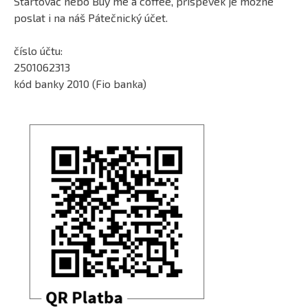
Startovač nebo Buy me a coffee, příspěvek je možné
poslat i na náš Pátečnický účet.
číslo účtu:
2501062313
kód banky 2010 (Fio banka)