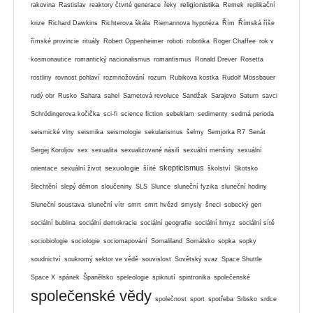
religionistika
rakovina
Rastislav
reaktory čtvrté generace
řeky
Remek
replikační
krize
Richard Dawkins
Richterova škála
Riemannova hypotéza
Řím
Římská říše
římské provincie
rituály
Robert Oppenheimer
roboti
robotika
Roger Chaffee
rok v
kosmonautice
romantický nacionalismus
romantismus
Ronald Drever
Rosetta
rostliny
rovnost pohlaví
rozmnožování
rozum
Rubikova kostka
Rudolf Mössbauer
rudý obr
Rusko
Sahara
sahel
Sametová revoluce
Sandžak
Sarajevo
Saturn
savci
Schrödingerova kočička
sci-fi
science fiction
sebeklam
sedimenty
sedmá perioda
seismické vlny
seismika
seismologie
sekularismus
šelmy
Semjorka R7
Senát
Sergej Koroljov
sex
sexualita
sexualizované násilí
sexuální menšiny
sexuální
skepticismus
sexuologie
orientace
sexuální život
šíité
školství
Skotsko
šlechtění
slepý démon
sloučeniny
SLS
Slunce
sluneční fyzika
sluneční hodiny
Sluneční soustava
sluneční vítr
smrt
smrt hvězd
smysly
šneci
sobecký gen
sociální bublina
sociální demokracie
sociální geografie
sociální hmyz
sociální sítě
sociobiologie
sociologie
sociomapování
Somaliland
Somálsko
sopka
sopky
soudnictví
soukromý sektor ve vědě
souvislost
Sovětský svaz
Space Shuttle
Space X
spánek
Španělsko
speleologie
spiknutí
spintronika
společenské
společenské vědy
společnost
sport
spotřeba
Srbsko
srdce