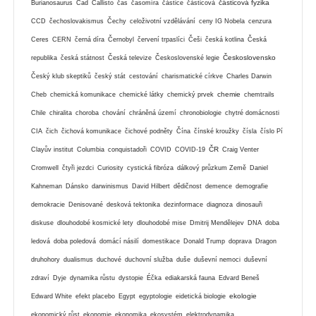
částicová fyzika
Burianosaurus
Čad
Callisto
čas
časomíra
částice
částicová
CCD
čechoslovakismus
Čechy
celoživotní vzdělávání
ceny IG Nobela
cenzura
Ceres
CERN
černá díra
Černobyl
červení trpaslíci
Češi
česká kotlina
Česká
Československo
republika
česká státnost
Česká televize
Československé legie
Český klub skeptiků
český stát
cestování
charismatické církve
Charles Darwin
chemie
Cheb
chemická komunikace
chemické látky
chemický prvek
chemtrails
Chile
chiralita
choroba
chování
chráněná území
chronobiologie
chytré domácnosti
CIA
čich
čichová komunikace
čichové podněty
Čína
čínské kroužky
čísla
číslo Pí
ČR
Clayův institut
Columbia
conquistadoři
COVID
COVID-19
Craig Venter
Cromwell
čtyři jezdci
Curiosity
cystická fibróza
dálkový průzkum Země
Daniel
Kahneman
Dánsko
darwinismus
David Hilbert
dědičnost
demence
demografie
demokracie
Denisované
desková tektonika
dezinformace
diagnoza
dinosauři
diskuse
dlouhodobé kosmické lety
dlouhodobé mise
Dmitrij Mendělejev
DNA
doba
ledová
doba poledová
domácí násilí
domestikace
Donald Trump
doprava
Dragon
druhohory
dualismus
duchové
duchovní služba
duše
duševní nemoci
duševní
zdraví
Dyje
dynamika růstu
dystopie
Éčka
ediakarská fauna
Edvard Beneš
ekologie
Edward White
efekt placebo
Egypt
egyptologie
eidetická biologie
ekonomický růst
ekonomie
ekonomika
ekosystém
elektrodynamika