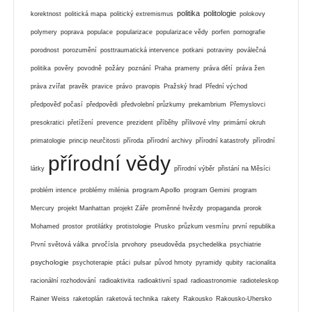
politika
politologie
korektnost
politická mapa
politický extremismus
polokovy
polymery
poprava
populace
popularizace
popularizace vědy
porfen
pornografie
porodnost
porozumění
posttraumatická intervence
potkani
potraviny
poválečná
politika
pověry
povodně
požáry
poznání
Praha
prameny
práva dětí
práva žen
práva zvířat
pravěk
pravice
právo
pravopis
Pražský hrad
Přední východ
předpověď počasí
předpovědi
předvolební průzkumy
prekambrium
Přemyslovci
presokratici
přetížení
prevence
prezident
příběhy
přílivové vlny
primární okruh
primatologie
princip neurčitosti
příroda
přírodní archivy
přírodní katastrofy
přírodní
přírodní vědy
látky
přírodní výběr
přistání na Měsíci
program Apollo
problém intence
problémy milénia
program Gemini
program
Mercury
projekt Manhattan
projekt Záře
proměnné hvězdy
propaganda
prorok
Mohamed
prostor
protilátky
protistologie
Prusko
průzkum vesmíru
první republika
První světová válka
prvočísla
prvohory
pseudověda
psychedelika
psychiatrie
psychologie
psychoterapie
ptáci
pulsar
původ hmoty
pyramidy
qubity
racionalita
racionální rozhodování
radioaktivita
radioaktivní spad
radioastronomie
radioteleskop
Rainer Weiss
raketoplán
raketová technika
rakety
Rakousko
Rakousko-Uhersko