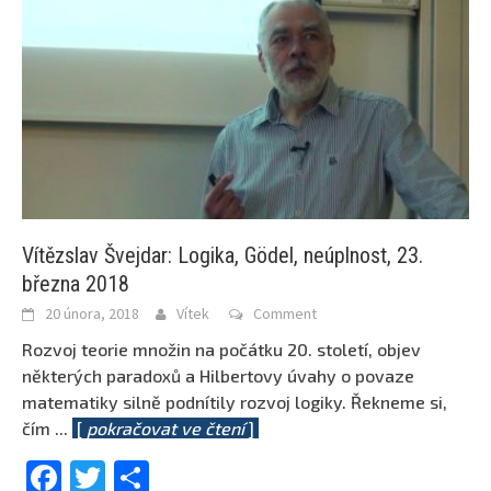
Vítězslav Švejdar: Logika, Gödel, neúplnost, 23.
března 2018
20 února, 2018
Vítek
Comment
Rozvoj teorie množin na počátku 20. století, objev
některých paradoxů a Hilbertovy úvahy o povaze
matematiky silně podnítily rozvoj logiky. Řekneme si,
čím
...
[
pokračovat ve čtení
]
Facebook
Twitter
Share