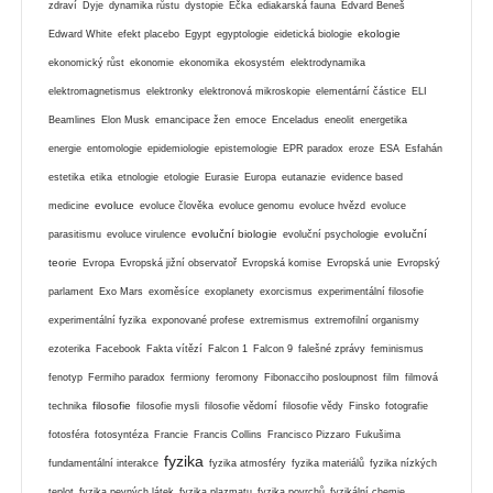
zdraví
Dyje
dynamika růstu
dystopie
Éčka
ediakarská fauna
Edvard Beneš
ekologie
Edward White
efekt placebo
Egypt
egyptologie
eidetická biologie
ekonomický růst
ekonomie
ekonomika
ekosystém
elektrodynamika
elektromagnetismus
elektronky
elektronová mikroskopie
elementární částice
ELI
Beamlines
Elon Musk
emancipace žen
emoce
Enceladus
eneolit
energetika
energie
entomologie
epidemiologie
epistemologie
EPR paradox
eroze
ESA
Esfahán
estetika
etika
etnologie
etologie
Eurasie
Europa
eutanazie
evidence based
evoluce
medicine
evoluce člověka
evoluce genomu
evoluce hvězd
evoluce
evoluční biologie
evoluční
parasitismu
evoluce virulence
evoluční psychologie
teorie
Evropa
Evropská jižní observatoř
Evropská komise
Evropská unie
Evropský
parlament
Exo Mars
exoměsíce
exoplanety
exorcismus
experimentální filosofie
experimentální fyzika
exponované profese
extremismus
extremofilní organismy
ezoterika
Facebook
Fakta vítězí
Falcon 1
Falcon 9
falešné zprávy
feminismus
fenotyp
Fermiho paradox
fermiony
feromony
Fibonacciho posloupnost
film
filmová
filosofie
technika
filosofie mysli
filosofie vědomí
filosofie vědy
Finsko
fotografie
fotosféra
fotosyntéza
Francie
Francis Collins
Francisco Pizzaro
Fukušima
fyzika
fundamentální interakce
fyzika atmosféry
fyzika materiálů
fyzika nízkých
teplot
fyzika pevných látek
fyzika plazmatu
fyzika povrchů
fyzikální chemie