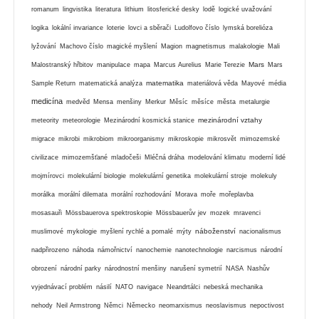
romanum
lingvistika
literatura
lithium
litosferické desky
lodě
logické uvažování
logika
lokální invariance
loterie
lovci a sběrači
Ludolfovo číslo
lymská borelióza
lyžování
Machovo číslo
magické myšlení
Magion
magnetismus
malakologie
Mali
Mars
Malostranský hřbitov
manipulace
mapa
Marcus Aurelius
Marie Terezie
Mars
matematika
Sample Return
matematická analýza
materiálová věda
Mayové
média
medicína
medvěd
Mensa
menšiny
Merkur
Měsíc
měsíce
města
metalurgie
mezinárodní vztahy
meteority
meteorologie
Mezinárodní kosmická stanice
migrace
mikrobi
mikrobiom
mikroorganismy
mikroskopie
mikrosvět
mimozemské
civilizace
mimozemšťané
mladočeši
Mléčná dráha
modelování klimatu
moderní lidé
mojmírovci
molekulární biologie
molekulární genetika
molekulární stroje
molekuly
morálka
morální dilemata
morální rozhodování
Morava
moře
mořeplavba
mosasauři
Mössbauerova spektroskopie
Mössbauerův jev
mozek
mravenci
náboženství
muslimové
mykologie
myšlení rychlé a pomalé
mýty
nacionalismus
nadpřirozeno
náhoda
námořnictví
nanochemie
nanotechnologie
narcismus
národní
obrození
národní parky
národnostní menšiny
narušení symetrií
NASA
Nashův
vyjednávací problém
násilí
NATO
navigace
Neandrtálci
nebeská mechanika
nehody
Neil Armstrong
Němci
Německo
neomarxismus
neoslavismus
nepoctivost