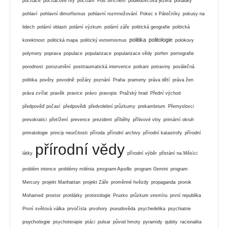
počítače
počítačové hry
počítání
Pod Svícnem
podledovcová jezera
pohádky
pohlaví
pohlavní dimorfismus
pohlavní rozmnožování
Pokec s Pátečníky
pokusy na
lidech
polární oblasti
polární výzkum
polární záře
politická geografie
politická
politika
politologie
korektnost
politická mapa
politický extremismus
polokovy
polymery
poprava
populace
popularizace
popularizace vědy
porfen
pornografie
porodnost
porozumění
posttraumatická intervence
potkani
potraviny
poválečná
politika
pověry
povodně
požáry
poznání
Praha
prameny
práva dětí
práva žen
práva zvířat
pravěk
pravice
právo
pravopis
Pražský hrad
Přední východ
předpověď počasí
předpovědi
předvolební průzkumy
prekambrium
Přemyslovci
presokratici
přetížení
prevence
prezident
příběhy
přílivové vlny
primární okruh
primatologie
princip neurčitosti
příroda
přírodní archivy
přírodní katastrofy
přírodní
přírodní vědy
látky
přírodní výběr
přistání na Měsíci
program Apollo
problém intence
problémy milénia
program Gemini
program
Mercury
projekt Manhattan
projekt Záře
proměnné hvězdy
propaganda
prorok
Mohamed
prostor
protilátky
protistologie
Prusko
průzkum vesmíru
první republika
První světová válka
prvočísla
prvohory
pseudověda
psychedelika
psychiatrie
psychologie
psychoterapie
ptáci
pulsar
původ hmoty
pyramidy
qubity
racionalita