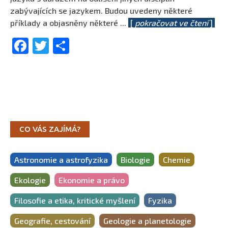
zabývajících se jazykem. Budou uvedeny některé
příklady a objasněny některé
...
[
pokračovat ve čtení
]
Facebook
Twitter
Share
CO VÁS ZAJÍMÁ?
Astronomie a astrofyzika
Biologie
Chemie
Ekologie
Ekonomie a právo
Filosofie a etika, kritické myšlení
Fyzika
Geografie, cestování
Geologie a planetologie