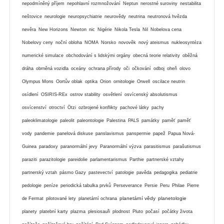
nepodmíněný příjem
nepohlavní rozmnožování
Neptun
nerostné suroviny
nestabilita
neštovice
neurologie
neuropsychiatrie
neurovědy
neutrina
neutronová hvězda
nevěra
New Horizons
Newton
nic
Nigérie
Nikola Tesla
Nil
Nobelova cena
Nobelovy ceny
noční obloha
NOMA
Norsko
novověk
nový ateismus
nukleosyntéza
numerické simulace
obchodování s lidskými orgány
obecná teorie relativity
oběžná
dráha
obrněná vozidla
oceány
ochrana přírody
oči
očkování
odboj
oheň
olovo
Olympus Mons
Oortův oblak
optika
Orion
ornitologie
Orwell
oscilace neutrin
osídlení
OSIRIS-REx
ostrov stability
osvětlení
osvícenský absolutismus
osvícenství
otroctví
Ötzi
ozbrojené konflikty
pachové látky
pachy
paleoklimatologie
paleolit
paleontologie
Palestina
PALS
památky
paměť
paměť
vody
pandemie
panelová diskuse
panslavismus
panspermie
papež
Papua Nová-
Guinea
paradoxy
paranormální jevy
Paranormální výzva
parasitismus
parašutismus
paraziti
parazitologie
pareidolie
parlamentarismus
Parthie
partnerské vztahy
partnerský vztah
pásmo Gazy
pastevectví
patologie
pavěda
pedagogika
pediatrie
pedologie
peníze
periodická tabulka prvků
Perseverance
Persie
Peru
Philae
Pierre
planetární vědy
planetologie
de Fermat
pilotované lety
planetární ochrana
planety
platební karty
plazma
plesiosauři
plodnost
Pluto
počasí
počátky života