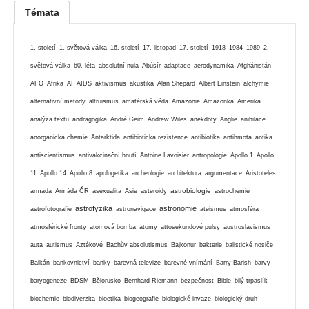
Témata
1. století
1. světová válka
16. století
17. listopad
17. století
1918
1984
1989
2.
světová válka
60. léta
absolutní nula
Abúsír
adaptace
aerodynamika
Afghánistán
AFO
Afrika
AI
AIDS
aktivismus
akustika
Alan Shepard
Albert Einstein
alchymie
alternativní metody
altruismus
amatérská věda
Amazonie
Amazonka
Amerika
analýza textu
andragogika
André Geim
Andrew Wiles
anekdoty
Anglie
anihilace
anorganická chemie
Antarktida
antibiotická rezistence
antibiotika
antihmota
antika
antiscientismus
antivakcinační hnutí
Antoine Lavoisier
antropologie
Apollo 1
Apollo
11
Apollo 14
Apollo 8
apologetika
archeologie
architektura
argumentace
Aristoteles
astrobiologie
armáda
Armáda ČR
asexualita
Asie
asteroidy
astrochemie
astrofyzika
astronomie
astrofotografie
astronavigace
ateismus
atmosféra
atmosférické fronty
atomová bomba
atomy
attosekundové pulsy
austroslavismus
auta
autismus
Aztékové
Bachův absolutismus
Bajkonur
bakterie
balistické nosiče
Balkán
bankovnictví
banky
barevná televize
barevné vnímání
Barry Barish
barvy
baryogeneze
BDSM
Bělorusko
Bernhard Riemann
bezpečnost
Bible
bilý trpaslík
biochemie
biodiverzita
bioetika
biogeografie
biologické invaze
biologický druh