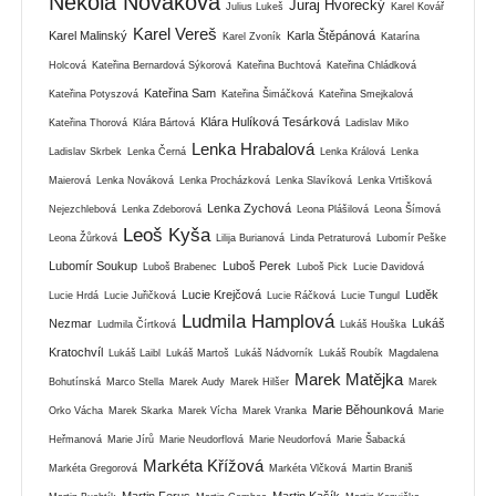
Nekola Nováková
Juraj Hvorecký
Julius Lukeš
Karel Kovář
Karel Vereš
Karel Malinský
Karla Štěpánová
Karel Zvoník
Katarína
Holcová
Kateřina Bernardová Sýkorová
Kateřina Buchtová
Kateřina Chládková
Kateřina Sam
Kateřina Potyszová
Kateřina Šimáčková
Kateřina Smejkalová
Klára Hulíková Tesárková
Kateřina Thorová
Klára Bártová
Ladislav Miko
Lenka Hrabalová
Ladislav Skrbek
Lenka Černá
Lenka Králová
Lenka
Maierová
Lenka Nováková
Lenka Procházková
Lenka Slavíková
Lenka Vrtišková
Lenka Zychová
Nejezchlebová
Lenka Zdeborová
Leona Plášilová
Leona Šímová
Leoš Kyša
Leona Žůrková
Lilija Burianová
Linda Petraturová
Lubomír Peške
Lubomír Soukup
Luboš Perek
Luboš Brabenec
Luboš Pick
Lucie Davidová
Lucie Krejčová
Luděk
Lucie Hrdá
Lucie Juřičková
Lucie Ráčková
Lucie Tungul
Ludmila Hamplová
Nezmar
Lukáš
Ludmila Čírtková
Lukáš Houška
Kratochvíl
Lukáš Laibl
Lukáš Martoš
Lukáš Nádvorník
Lukáš Roubík
Magdalena
Marek Matějka
Bohutínská
Marco Stella
Marek Audy
Marek Hilšer
Marek
Marie Běhounková
Orko Vácha
Marek Skarka
Marek Vícha
Marek Vranka
Marie
Heřmanová
Marie Jírů
Marie Neudorflová
Marie Neudorfová
Marie Šabacká
Markéta Křížová
Markéta Gregorová
Markéta Vlčková
Martin Braniš
Martin Ferus
Martin Kašík