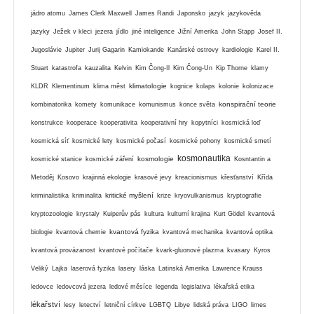
jádro atomu
James Clerk Maxwell
James Randi
Japonsko
jazyk
jazykověda
jazyky
Ježek v kleci
jezera
jídlo
jiné inteligence
Jižní Amerika
John Stapp
Josef II.
Jugoslávie
Jupiter
Jurij Gagarin
Kamiokande
Kanárské ostrovy
kardiologie
Karel II.
Stuart
katastrofa
kauzalita
Kelvin
Kim Čong-Il
Kim Čong-Un
Kip Thorne
klamy
klimatologie
KLDR
Klementinum
klima měst
kognice
kolaps
kolonie
kolonizace
konspirační teorie
kombinatorika
komety
komunikace
komunismus
konce světa
konstrukce
kooperace
kooperativita
kooperativní hry
kopytníci
kosmická loď
kosmická síť
kosmické lety
kosmické počasí
kosmické pohony
kosmické smetí
kosmonautika
kosmologie
kosmické stanice
kosmické záření
Kosntantin a
Metoděj
Kosovo
krajinná ekologie
krasové jevy
kreacionismus
křesťanství
Křída
kritické myšlení
kriminalistika
kriminalita
krize
kryovulkanismus
kryptografie
kryptozoologie
krystaly
Kuiperův pás
kultura
kulturní krajina
Kurt Gödel
kvantová
kvantová fyzika
biologie
kvantová chemie
kvantová mechanika
kvantová optika
kvantová provázanost
kvantové počítače
kvark-gluonové plazma
kvasary
Kyros
Veliký
Lajka
laserová fyzika
lasery
láska
Latinská Amerika
Lawrence Krauss
ledovce
ledovcová jezera
ledové měsíce
legenda
legislativa
lékařská etika
lékařství
lesy
letectví
letniční církve
LGBTQ
Libye
lidská práva
LIGO
limes