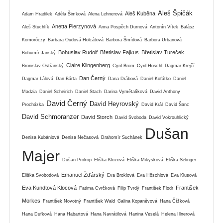
Aleš Špičák
Aleš Kuběna
Adam Hradilek
Adéla Šimková
Alena Lehnerová
Anetta Pierzynová
Aleš Stuchlík
Anna Pospěch Durnová
Antonín Vítek
Balász
Komoróczy
Barbara Oudová Holcátová
Barbora Šmídová
Barbora Urbanová
Bohuslav Rudolf
Břetislav Fajkus
Břetislav Tureček
Bohumír Janský
Claire Klingenberg
Bronislav Ostřanský
Cyril Brom
Cyril Hoschl
Dagmar Krejčí
Dan Černý
Dagmar Lálová
Dan Bárta
Dana Drábová
Daniel Koťátko
Daniel
Madzia
Daniel Scheirich
Daniel Stach
Darina Vymětalíková
David Anthony
David Černý
David Heyrovský
Procházka
David Král
David Šanc
David Schmoranzer
David Storch
David Svoboda
David Vokrouhlický
Dušan
Denisa Kubániová
Denisa Nečasová
Drahomír Suchánek
Majer
Dušan Prokop
Eliška Klozová
Eliška Mikysková
Eliška Selinger
Emanuel Žďárský
Eliška Svobodová
Eva Broklová
Eva Höschlová
Eva Klusová
Eva Kundtová Klocová
František
Fatima Cvrčková
Filip Tvrdý
František Flodr
Morkes
František Novotný
František Wald
Galina Kopaněvová
Hana Čížková
Hana Dufková
Hana Habartová
Hana Navrátilová
Hanina Veselá
Helena Illnerová