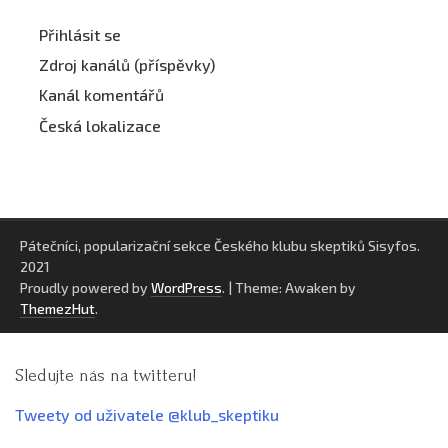
Přihlásit se
Zdroj kanálů (příspěvky)
Kanál komentářů
Česká lokalizace
Pátečníci, popularizační sekce Českého klubu skeptiků Sisyfos.
2021
Proudly powered by
WordPress
.
|
Theme: Awaken by
ThemezHut
.
Sledujte nás na twitteru!
Tweety od uživatele @klub_skeptiku