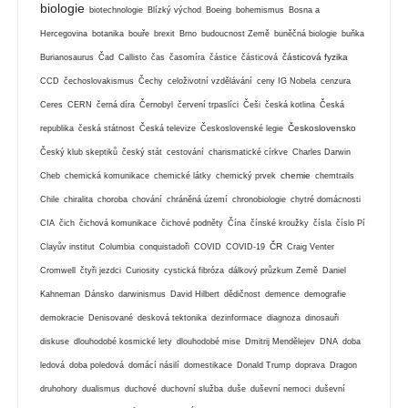
biologie
biotechnologie
Blízký východ
Boeing
bohemismus
Bosna a
Hercegovina
botanika
bouře
brexit
Brno
budoucnost Země
buněčná biologie
buňka
částicová fyzika
Burianosaurus
Čad
Callisto
čas
časomíra
částice
částicová
CCD
čechoslovakismus
Čechy
celoživotní vzdělávání
ceny IG Nobela
cenzura
Ceres
CERN
černá díra
Černobyl
červení trpaslíci
Češi
česká kotlina
Česká
Československo
republika
česká státnost
Česká televize
Československé legie
Český klub skeptiků
český stát
cestování
charismatické církve
Charles Darwin
chemie
Cheb
chemická komunikace
chemické látky
chemický prvek
chemtrails
Chile
chiralita
choroba
chování
chráněná území
chronobiologie
chytré domácnosti
CIA
čich
čichová komunikace
čichové podněty
Čína
čínské kroužky
čísla
číslo Pí
ČR
Clayův institut
Columbia
conquistadoři
COVID
COVID-19
Craig Venter
Cromwell
čtyři jezdci
Curiosity
cystická fibróza
dálkový průzkum Země
Daniel
Kahneman
Dánsko
darwinismus
David Hilbert
dědičnost
demence
demografie
demokracie
Denisované
desková tektonika
dezinformace
diagnoza
dinosauři
diskuse
dlouhodobé kosmické lety
dlouhodobé mise
Dmitrij Mendělejev
DNA
doba
ledová
doba poledová
domácí násilí
domestikace
Donald Trump
doprava
Dragon
druhohory
dualismus
duchové
duchovní služba
duše
duševní nemoci
duševní