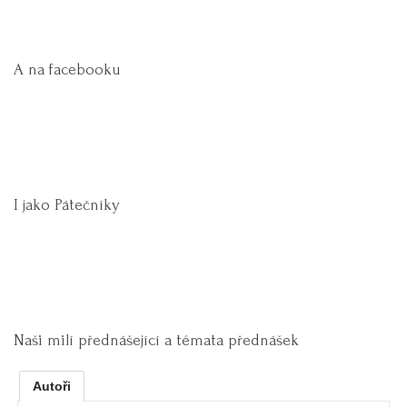
A na facebooku
I jako Pátečníky
Naši milí přednášející a témata přednášek
Autoři