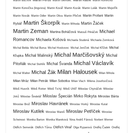
Martin Buchtík
Martin Gembec
Martin Konvička
Martin Konvička (lingvista)
Martin Kovář
Martin Kozák
Martin Lulák
Martin Mejstřík
Martin Profant
Martin
Martin Novák
Martin Odler
Martin Oliva
Martin Přeček
Martin Škorpík
Martin Žáček
Rybář
Martin Wihoda
Martin Zeman
Michael
Martina Boháčová
Matouš Pilnáček
Romancov
Michaela Košová
Michaela Studená
Michaela Zemková
Michal
Michal Belda
Michal Bursa
Michal Hoskovec
Michal Jeníček
Michal Křížek
Michal Marčišovský
Michal Malinský
Michal
Křupka
Michal Václavík
Pitoňák
Michal Švanda
Michal Stehlík
Milan Halousek
Michal Žák
Michal Walter
Milan Mihola
Milan Mráz
Milan Petrák
Milan Sobotka
Milan Vlach
Milena Josefovičová
Miloš Husník
Miloš Rotter
Miloš Tichý
Miloš Uhlíř
Miloslav Chytráček
Miloslav
Miloslav Špecián
Mirko Rokyta
Miroslav Bárta
Jirků
Miloslav Šindelář
Miroslav Havránek
Miroslav Brož
Miroslav Horký
Miroslav Kutal
Miroslav Kutílek
Miroslav Petříček
Miroslav Mareš
Miroslav
Scheinost
Monika Barton
Monika Mareková
Nina Andrš Fárová
Norbert Werner
Oldřich Vinař
Oldřich Semerák
Oldřich Tůma
Olga Ryparová
Ondřej Čadek
Ondřej