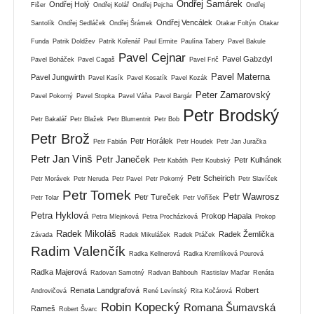
Ondřej Šamárek
Ondřej Holý
Fišer
Ondřej Kolář
Ondřej Pejcha
Ondřej
Ondřej Vencálek
Santolík
Ondřej Sedláček
Ondřej Šrámek
Otakar Foltýn
Otakar
Funda
Patrik Doldžev
Patrik Kořenář
Paul Ermite
Paulína Tabery
Pavel Bakule
Pavel Cejnar
Pavel Gabzdyl
Pavel Boháček
Pavel Cagaš
Pavel Frič
Pavel Materna
Pavel Jungwirth
Pavel Kasík
Pavel Kosatík
Pavel Kozák
Peter Zamarovský
Pavel Pokorný
Pavel Stopka
Pavel Váňa
Pavol Bargár
Petr Brodský
Petr Bakalář
Petr Blažek
Petr Blumentrit
Petr Bob
Petr Brož
Petr Horálek
Petr Fabián
Petr Houdek
Petr Jan Juračka
Petr Jan Vinš
Petr Janeček
Petr Kulhánek
Petr Kabáth
Petr Koubský
Petr Scheirich
Petr Morávek
Petr Neruda
Petr Pavel
Petr Pokorný
Petr Slavíček
Petr Tomek
Petr Wawrosz
Petr Tureček
Petr Tolar
Petr Voříšek
Petra Hyklová
Prokop Hapala
Petra Mlejnková
Petra Procházková
Prokop
Radek Mikoláš
Radek Žemlička
Závada
Radek Mikulášek
Radek Ptáček
Radim Valenčík
Radka Kellnerová
Radka Kremlíková Pourová
Radka Majerová
Radovan Samotný
Radvan Bahbouh
Rastislav Maďar
Renáta
Renata Landgrafová
Robert
Androvičová
René Levínský
Rita Kočárová
Robin Kopecký
Romana Šumavská
Rameš
Robert Švarc