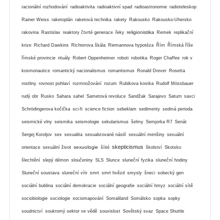
racionální rozhodování
radioaktivita
radioaktivní spad
radioastronomie
radioteleskop
Rainer Weiss
raketoplán
raketová technika
rakety
Rakousko
Rakousko-Uhersko
religionistika
rakovina
Rastislav
reaktory čtvrté generace
řeky
Remek
replikační
krize
Richard Dawkins
Richterova škála
Riemannova hypotéza
Řím
Římská říše
římské provincie
rituály
Robert Oppenheimer
roboti
robotika
Roger Chaffee
rok v
kosmonautice
romantický nacionalismus
romantismus
Ronald Drever
Rosetta
rostliny
rovnost pohlaví
rozmnožování
rozum
Rubikova kostka
Rudolf Mössbauer
rudý obr
Rusko
Sahara
sahel
Sametová revoluce
Sandžak
Sarajevo
Saturn
savci
Schrödingerova kočička
sci-fi
science fiction
sebeklam
sedimenty
sedmá perioda
seismické vlny
seismika
seismologie
sekularismus
šelmy
Semjorka R7
Senát
Sergej Koroljov
sex
sexualita
sexualizované násilí
sexuální menšiny
sexuální
skepticismus
sexuologie
orientace
sexuální život
šíité
školství
Skotsko
šlechtění
slepý démon
sloučeniny
SLS
Slunce
sluneční fyzika
sluneční hodiny
Sluneční soustava
sluneční vítr
smrt
smrt hvězd
smysly
šneci
sobecký gen
sociální bublina
sociální demokracie
sociální geografie
sociální hmyz
sociální sítě
sociobiologie
sociologie
sociomapování
Somaliland
Somálsko
sopka
sopky
soudnictví
soukromý sektor ve vědě
souvislost
Sovětský svaz
Space Shuttle