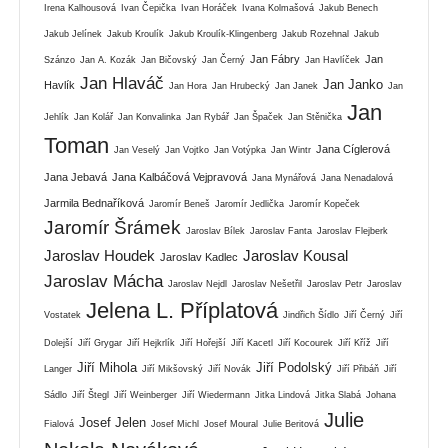
Irena Kalhousová
Ivan Čepička
Ivan Horáček
Ivana Kolmašová
Jakub Benech
Jakub Jelínek
Jakub Kroulík
Jakub Kroulík-Klingenberg
Jakub Rozehnal
Jakub
Jan Fábry
Jan
Szánzo
Jan A. Kozák
Jan Bičovský
Jan Černý
Jan Havlíček
Jan Hlaváč
Jan Janko
Havlík
Jan Hora
Jan Hrubecký
Jan Janek
Jan
Jan
Jehlík
Jan Kolář
Jan Konvalinka
Jan Rybář
Jan Špaček
Jan Stěnička
Toman
Jana Cíglerová
Jan Veselý
Jan Vojtko
Jan Votýpka
Jan Wintr
Jana Jebavá
Jana Kalbáčová Vejpravová
Jana Mynářová
Jana Nenadalová
Jarmila Bednaříková
Jaromír Beneš
Jaromír Jedlička
Jaromír Kopeček
Jaromír Šrámek
Jaroslav Bílek
Jaroslav Fanta
Jaroslav Flejberk
Jaroslav Houdek
Jaroslav Kousal
Jaroslav Kadlec
Jaroslav Mácha
Jaroslav Nejdl
Jaroslav Nešetřil
Jaroslav Petr
Jaroslav
Jelena L. Příplatová
Vostatek
Jindřich Šídlo
Jiří Černý
Jiří
Dolejší
Jiří Grygar
Jiří Hejkrlík
Jiří Hořejší
Jiří Kacetl
Jiří Kocourek
Jiří Kříž
Jiří
Jiří Mihola
Jiří Podolský
Langer
Jiří Mikšovský
Jiří Novák
Jiří Přibáň
Jiří
Sádlo
Jiří Štegl
Jiří Weinberger
Jiří Wiedermann
Jitka Lindová
Jitka Slabá
Johana
Julie
Josef Jelen
Fialová
Josef Michl
Josef Moural
Julie Beritová