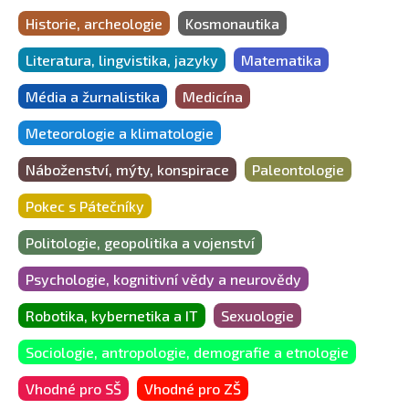
Historie, archeologie
Kosmonautika
Literatura, lingvistika, jazyky
Matematika
Média a žurnalistika
Medicína
Meteorologie a klimatologie
Náboženství, mýty, konspirace
Paleontologie
Pokec s Pátečníky
Politologie, geopolitika a vojenství
Psychologie, kognitivní vědy a neurovědy
Robotika, kybernetika a IT
Sexuologie
Sociologie, antropologie, demografie a etnologie
Vhodné pro SŠ
Vhodné pro ZŠ