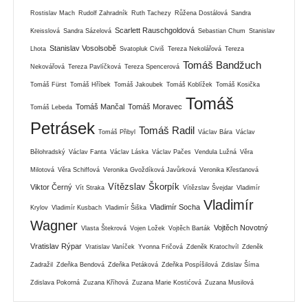
Rostislav Mach
Rudolf Zahradník
Ruth Tachezy
Růžena Dostálová
Sandra
Scarlett Rauschgoldová
Kreisslová
Sandra Sázelová
Sebastian Chum
Stanislav
Stanislav Vosolsobě
Lhota
Svatopluk Civiš
Tereza Nekolářová
Tereza
Tomáš Bandžuch
Nekovářová
Tereza Pavlíčková
Tereza Spencerová
Tomáš Fürst
Tomáš Hříbek
Tomáš Jakoubek
Tomáš Koblížek
Tomáš Kosička
Tomáš
Tomáš Mančal
Tomáš Moravec
Tomáš Lebeda
Petrásek
Tomáš Radil
Tomáš Přibyl
Václav Bára
Václav
Bělohradský
Václav Fanta
Václav Láska
Václav Pačes
Vendula Lužná
Věra
Milotová
Věra Schiffová
Veronika Gvoždíková Javůrková
Veronika Křesťanová
Vítězslav Škorpík
Viktor Černý
Vít Straka
Vítězslav Švejdar
Vladimír
Vladimír
Vladimír Socha
Krylov
Vladimír Kusbach
Vladimír Šiška
Wagner
Vojtěch Novotný
Vlasta Štekrová
Vojen Ložek
Vojtěch Barták
Vratislav Rýpar
Vratislav Vaníček
Yvonna Fričová
Zdeněk Kratochvíl
Zdeněk
Zadražil
Zdeňka Bendová
Zdeňka Petáková
Zdeňka Pospíšilová
Zdislav Šíma
Zdislava Pokorná
Zuzana Kříhová
Zuzana Marie Kostićová
Zuzana Musilová