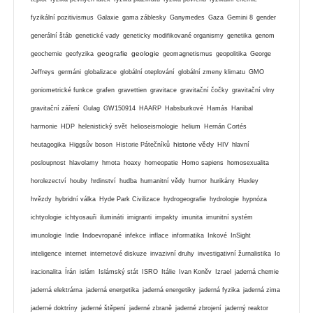
fyzikální pozitivismus
Galaxie
gama záblesky
Ganymedes
Gaza
Gemini 8
gender
generální štáb
genetické vady
geneticky modifikované organismy
genetika
genom
geografie
geologie
geochemie
geofyzika
geomagnetismus
geopolitika
George
Jeffreys
germáni
globalizace
globální oteplování
globální zmeny klimatu
GMO
goniometrické funkce
grafen
gravettien
gravitace
gravitační čočky
gravitační vlny
gravitační záření
Gulag
GW150914
HAARP
Habsburkové
Hamás
Hanibal
harmonie
HDP
helenistický svět
helioseismologie
helium
Hernán Cortés
historie vědy
heutagogika
Higgsův boson
Historie Pátečníků
HIV
hlavní
posloupnost
hlavolamy
hmota
hoaxy
homeopatie
Homo sapiens
homosexualita
horolezectví
houby
hrdinství
hudba
humanitní vědy
humor
hurikány
Huxley
hvězdy
hybridní válka
Hyde Park Civilizace
hydrogeografie
hydrologie
hypnóza
ichtyologie
ichtyosauři
ilumináti
imigranti
impakty
imunita
imunitní systém
imunologie
Indie
Indoevropané
infekce
inflace
informatika
Inkové
InSight
inteligence
internet
internetové diskuze
invazivní druhy
investigativní žurnalistika
Io
iracionalita
Írán
islám
Islámský stát
ISRO
Itálie
Ivan Koněv
Izrael
jaderná chemie
jaderná elektrárna
jaderná energetika
jaderná energetiky
jaderná fyzika
jaderná zima
jaderné doktríny
jaderné štěpení
jaderné zbraně
jaderné zbrojení
jaderný reaktor