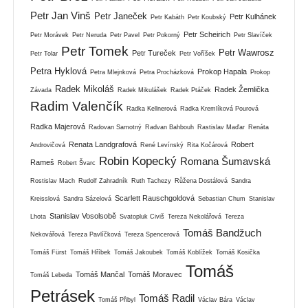
Petr Jan Vinš
Petr Janeček
Petr Kulhánek
Petr Kabáth
Petr Koubský
Petr Scheirich
Petr Morávek
Petr Neruda
Petr Pavel
Petr Pokorný
Petr Slavíček
Petr Tomek
Petr Wawrosz
Petr Tureček
Petr Tolar
Petr Voříšek
Petra Hyklová
Prokop Hapala
Petra Mlejnková
Petra Procházková
Prokop
Radek Mikoláš
Radek Žemlička
Závada
Radek Mikulášek
Radek Ptáček
Radim Valenčík
Radka Kellnerová
Radka Kremlíková Pourová
Radka Majerová
Radovan Samotný
Radvan Bahbouh
Rastislav Maďar
Renáta
Renata Landgrafová
Robert
Androvičová
René Levínský
Rita Kočárová
Robin Kopecký
Romana Šumavská
Rameš
Robert Švarc
Rostislav Mach
Rudolf Zahradník
Ruth Tachezy
Růžena Dostálová
Sandra
Scarlett Rauschgoldová
Kreisslová
Sandra Sázelová
Sebastian Chum
Stanislav
Stanislav Vosolsobě
Lhota
Svatopluk Civiš
Tereza Nekolářová
Tereza
Tomáš Bandžuch
Nekovářová
Tereza Pavlíčková
Tereza Spencerová
Tomáš Fürst
Tomáš Hříbek
Tomáš Jakoubek
Tomáš Koblížek
Tomáš Kosička
Tomáš
Tomáš Mančal
Tomáš Moravec
Tomáš Lebeda
Petrásek
Tomáš Radil
Tomáš Přibyl
Václav Bára
Václav