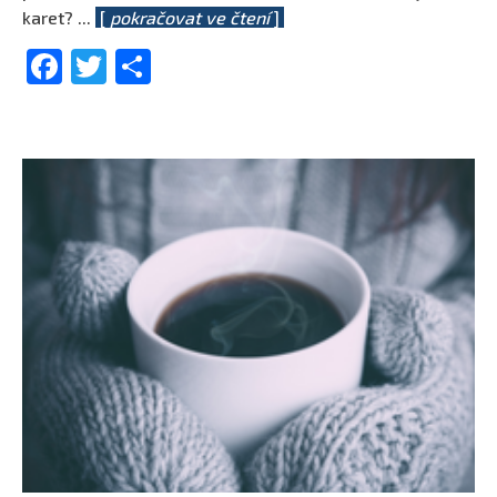
karet?
...
[
pokračovat ve čtení
]
Facebook
Twitter
Share