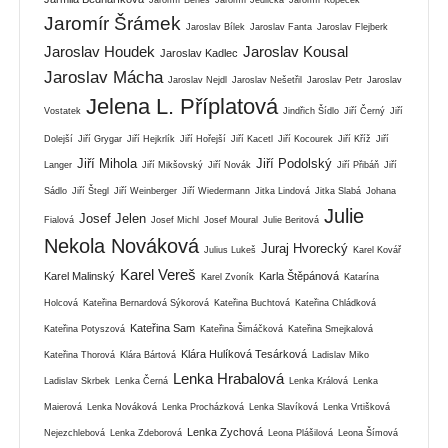
Jaromír Beneš
Jaromír Jedlička
Jaromír Kopeček
Jaromír Šrámek
Jaroslav Bílek
Jaroslav Fanta
Jaroslav Flejberk
Jaroslav Houdek
Jaroslav Kousal
Jaroslav Kadlec
Jaroslav Mácha
Jaroslav Nejdl
Jaroslav Nešetřil
Jaroslav Petr
Jaroslav
Jelena L. Příplatová
Vostatek
Jindřich Šídlo
Jiří Černý
Jiří
Dolejší
Jiří Grygar
Jiří Hejkrlík
Jiří Hořejší
Jiří Kacetl
Jiří Kocourek
Jiří Kříž
Jiří
Jiří Mihola
Jiří Podolský
Langer
Jiří Mikšovský
Jiří Novák
Jiří Přibáň
Jiří
Sádlo
Jiří Štegl
Jiří Weinberger
Jiří Wiedermann
Jitka Lindová
Jitka Slabá
Johana
Julie
Josef Jelen
Fialová
Josef Michl
Josef Moural
Julie Beritová
Nekola Nováková
Juraj Hvorecký
Julius Lukeš
Karel Kovář
Karel Vereš
Karel Malinský
Karla Štěpánová
Karel Zvoník
Katarína
Holcová
Kateřina Bernardová Sýkorová
Kateřina Buchtová
Kateřina Chládková
Kateřina Sam
Kateřina Potyszová
Kateřina Šimáčková
Kateřina Smejkalová
Klára Hulíková Tesárková
Kateřina Thorová
Klára Bártová
Ladislav Miko
Lenka Hrabalová
Ladislav Skrbek
Lenka Černá
Lenka Králová
Lenka
Maierová
Lenka Nováková
Lenka Procházková
Lenka Slavíková
Lenka Vrtišková
Lenka Zychová
Nejezchlebová
Lenka Zdeborová
Leona Plášilová
Leona Šímová