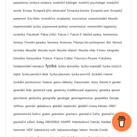
evoluční biologie
evoluční
parasitismu
evoluce virulence
evoluční psychologie
teorie
Evropa
Evropská jižní observatoř
Evropská komise
Evropská unie
Evropský
parlament
Exo Mars
exoměsíce
exoplanety
exorcismus
experimentální filosofie
experimentální fyzika
exponované profese
extremismus
extremofilní organismy
ezoterika
Facebook
Fakta vítězí
Falcon 1
Falcon 9
falešné zprávy
feminismus
fenotyp
Fermiho paradox
fermiony
feromony
Fibonacciho posloupnost
film
filmová
filosofie
technika
filosofie mysli
filosofie vědomí
filosofie vědy
Finsko
fotografie
fotosféra
fotosyntéza
Francie
Francis Collins
Francisco Pizzaro
Fukušima
fyzika
fundamentální interakce
fyzika atmosféry
fyzika materiálů
fyzika nízkých
teplot
fyzika pevných látek
fyzika plazmatu
fyzika povrchů
fyzikální chemie
fyzikální pozitivismus
Galaxie
gama záblesky
Ganymedes
Gaza
Gemini 8
gender
generální štáb
genetické vady
geneticky modifikované organismy
genetika
genom
geografie
geologie
geochemie
geofyzika
geomagnetismus
geopolitika
George
Jeffreys
germáni
globalizace
globální oteplování
globální zmeny klimatu
GMO
goniometrické funkce
grafen
gravettien
gravitace
gravitační čočky
gravitační vlny
gravitační záření
Gulag
GW150914
HAARP
Habsburkové
Hamás
Hanibal
harmonie
HDP
helenistický svět
helioseismologie
helium
Hernán Cortés