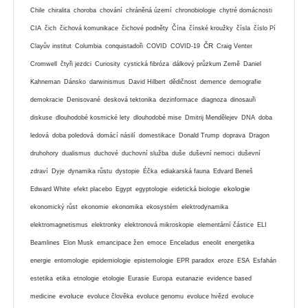
Chile
chiralita
choroba
chování
chráněná území
chronobiologie
chytré domácnosti
CIA
čich
čichová komunikace
čichové podněty
Čína
čínské kroužky
čísla
číslo Pí
ČR
Clayův institut
Columbia
conquistadoři
COVID
COVID-19
Craig Venter
Cromwell
čtyři jezdci
Curiosity
cystická fibróza
dálkový průzkum Země
Daniel
Kahneman
Dánsko
darwinismus
David Hilbert
dědičnost
demence
demografie
demokracie
Denisované
desková tektonika
dezinformace
diagnoza
dinosauři
diskuse
dlouhodobé kosmické lety
dlouhodobé mise
Dmitrij Mendělejev
DNA
doba
ledová
doba poledová
domácí násilí
domestikace
Donald Trump
doprava
Dragon
druhohory
dualismus
duchové
duchovní služba
duše
duševní nemoci
duševní
zdraví
Dyje
dynamika růstu
dystopie
Éčka
ediakarská fauna
Edvard Beneš
ekologie
Edward White
efekt placebo
Egypt
egyptologie
eidetická biologie
ekonomický růst
ekonomie
ekonomika
ekosystém
elektrodynamika
elektromagnetismus
elektronky
elektronová mikroskopie
elementární částice
ELI
Beamlines
Elon Musk
emancipace žen
emoce
Enceladus
eneolit
energetika
energie
entomologie
epidemiologie
epistemologie
EPR paradox
eroze
ESA
Esfahán
estetika
etika
etnologie
etologie
Eurasie
Europa
eutanazie
evidence based
evoluce
medicine
evoluce člověka
evoluce genomu
evoluce hvězd
evoluce