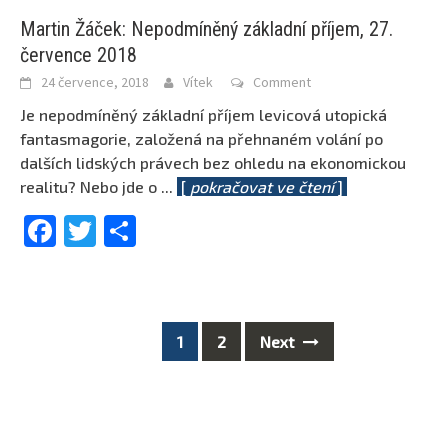
Martin Žáček: Nepodmíněný základní příjem, 27.
července 2018
24 července, 2018
Vítek
Comment
Je nepodmíněný základní příjem levicová utopická
fantasmagorie, založená na přehnaném volání po
dalších lidských právech bez ohledu na ekonomickou
realitu? Nebo jde o
...
[
pokračovat ve čtení
]
Facebook
Twitter
Share
1
2
Next
Posts
navigation