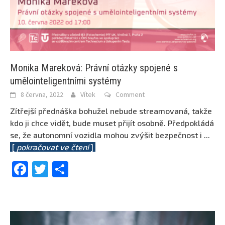
Monika Mareková: Právní otázky spojené s
umělointeligentními systémy
8 června, 2022
Vítek
Comment
Zítřejší přednáška bohužel nebude streamovaná, takže
kdo ji chce vidět, bude muset přijít osobně. Předpokládá
se, že autonomní vozidla mohou zvýšit bezpečnost i
...
[
pokračovat ve čtení
]
Facebook
Twitter
Share