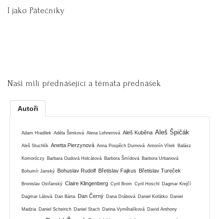
I jako Pátečníky
Naši milí přednášející a témata přednášek
Autoři
Aleš Špičák
Aleš Kuběna
Adam Hradilek
Adéla Šimková
Alena Lehnerová
Anetta Pierzynová
Aleš Stuchlík
Anna Pospěch Durnová
Antonín Vítek
Balász
Komoróczy
Barbara Oudová Holcátová
Barbora Šmídová
Barbora Urbanová
Bohuslav Rudolf
Břetislav Fajkus
Břetislav Tureček
Bohumír Janský
Claire Klingenberg
Bronislav Ostřanský
Cyril Brom
Cyril Hoschl
Dagmar Krejčí
Dan Černý
Dagmar Lálová
Dan Bárta
Dana Drábová
Daniel Koťátko
Daniel
Madzia
Daniel Scheirich
Daniel Stach
Darina Vymětalíková
David Anthony