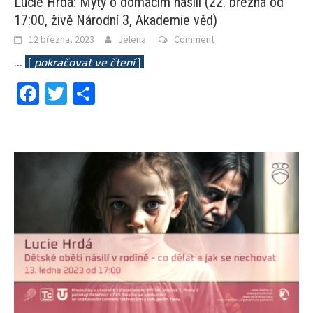
Lucie Hrdá: Mýty o domácím násilí (22. března od
17:00, živě Národní 3, Akademie věd)
12 března, 2023
Jelena
Comment
...
[
pokračovat ve čtení
]
Facebook
Twitter
Share