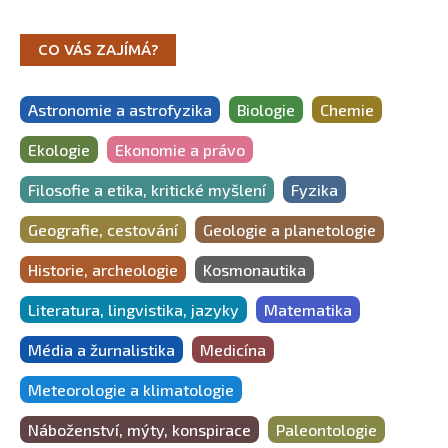
CO VÁS ZAJÍMÁ?
Astronomie a astrofyzika
Biologie
Chemie
Ekologie
Ekonomie a právo
Filosofie a etika, kritické myšlení
Fyzika
Geografie, cestování
Geologie a planetologie
Historie, archeologie
Kosmonautika
Literatura, lingvistika, jazyky
Matematika
Média a žurnalistika
Medicína
Meteorologie a klimatologie
Náboženství, mýty, konspirace
Paleontologie