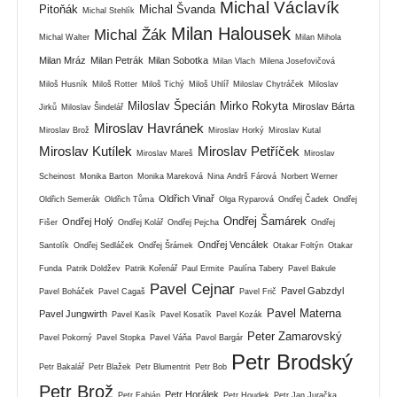
Michal Václavík
Pitoňák
Michal Švanda
Michal Stehlík
Milan Halousek
Michal Žák
Michal Walter
Milan Mihola
Milan Mráz
Milan Petrák
Milan Sobotka
Milan Vlach
Milena Josefovičová
Miloš Husník
Miloš Rotter
Miloš Tichý
Miloš Uhlíř
Miloslav Chytráček
Miloslav
Miloslav Špecián
Mirko Rokyta
Miroslav Bárta
Jirků
Miloslav Šindelář
Miroslav Havránek
Miroslav Brož
Miroslav Horký
Miroslav Kutal
Miroslav Kutílek
Miroslav Petříček
Miroslav Mareš
Miroslav
Scheinost
Monika Barton
Monika Mareková
Nina Andrš Fárová
Norbert Werner
Oldřich Vinař
Oldřich Semerák
Oldřich Tůma
Olga Ryparová
Ondřej Čadek
Ondřej
Ondřej Šamárek
Ondřej Holý
Fišer
Ondřej Kolář
Ondřej Pejcha
Ondřej
Ondřej Vencálek
Santolík
Ondřej Sedláček
Ondřej Šrámek
Otakar Foltýn
Otakar
Funda
Patrik Doldžev
Patrik Kořenář
Paul Ermite
Paulína Tabery
Pavel Bakule
Pavel Cejnar
Pavel Gabzdyl
Pavel Boháček
Pavel Cagaš
Pavel Frič
Pavel Materna
Pavel Jungwirth
Pavel Kasík
Pavel Kosatík
Pavel Kozák
Peter Zamarovský
Pavel Pokorný
Pavel Stopka
Pavel Váňa
Pavol Bargár
Petr Brodský
Petr Bakalář
Petr Blažek
Petr Blumentrit
Petr Bob
Petr Brož
Petr Horálek
Petr Fabián
Petr Houdek
Petr Jan Juračka