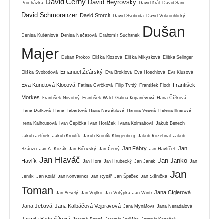
David Černý
David Heyrovský
Procházka
David Král
David Šanc
David Schmoranzer
David Storch
David Svoboda
David Vokrouhlický
Dušan
Denisa Kubániová
Denisa Nečasová
Drahomír Suchánek
Majer
Dušan Prokop
Eliška Klozová
Eliška Mikysková
Eliška Selinger
Emanuel Žďárský
Eliška Svobodová
Eva Broklová
Eva Höschlová
Eva Klusová
Eva Kundtová Klocová
František
Fatima Cvrčková
Filip Tvrdý
František Flodr
Morkes
František Novotný
František Wald
Galina Kopaněvová
Hana Čížková
Hana Dufková
Hana Habartová
Hana Navrátilová
Hanina Veselá
Helena Illnerová
Irena Kalhousová
Ivan Čepička
Ivan Horáček
Ivana Kolmašová
Jakub Benech
Jakub Jelínek
Jakub Kroulík
Jakub Kroulík-Klingenberg
Jakub Rozehnal
Jakub
Jan Fábry
Jan
Szánzo
Jan A. Kozák
Jan Bičovský
Jan Černý
Jan Havlíček
Jan Hlaváč
Jan Janko
Havlík
Jan Hora
Jan Hrubecký
Jan Janek
Jan
Jan
Jehlík
Jan Kolář
Jan Konvalinka
Jan Rybář
Jan Špaček
Jan Stěnička
Toman
Jana Cíglerová
Jan Veselý
Jan Vojtko
Jan Votýpka
Jan Wintr
Jana Jebavá
Jana Kalbáčová Vejpravová
Jana Mynářová
Jana Nenadalová
Jarmila Bednaříková