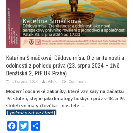
Kateřina Šimáčková: Dědova mísa. O zranitelnosti a
odolnosti z pohledu práva (23. srpna 2024 – živě
Benátská 2, PřF UK Praha)
19 srpna, 2024
Vítek
Comment
Moderní občanské zákoníky, které vznikaly na začátku
19. století, stejně jako katalogy lidských práv v 18. a 19.
století vnímaly člověka – nositele
...
[
pokračovat ve čtení
]
Facebook
Twitter
Share