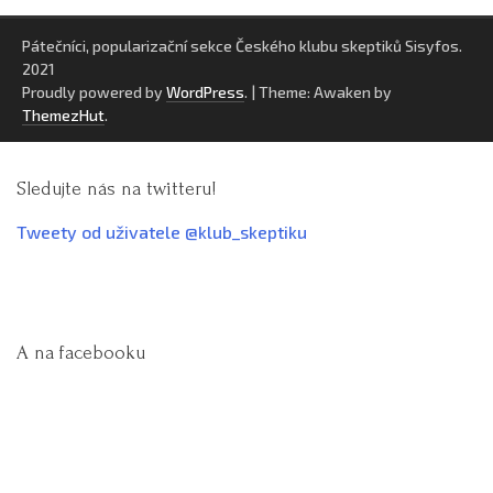
Pátečníci, popularizační sekce Českého klubu skeptiků Sisyfos.
2021
Proudly powered by
WordPress
.
|
Theme: Awaken by
ThemezHut
.
Sledujte nás na twitteru!
Tweety od uživatele @klub_skeptiku
A na facebooku