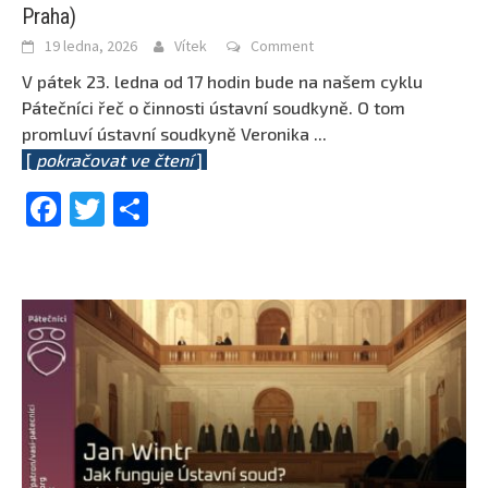
Praha)
19 ledna, 2026
Vítek
Comment
V pátek 23. ledna od 17 hodin bude na našem cyklu
Pátečníci řeč o činnosti ústavní soudkyně. O tom
promluví ústavní soudkyně Veronika
...
[
pokračovat ve čtení
]
Facebook
Twitter
Share