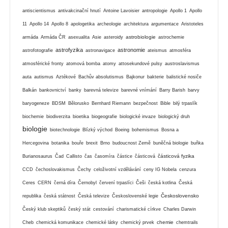
antiscientismus
antivakcinační hnutí
Antoine Lavoisier
antropologie
Apollo 1
Apollo
11
Apollo 14
Apollo 8
apologetika
archeologie
architektura
argumentace
Aristoteles
astrobiologie
armáda
Armáda ČR
asexualita
Asie
asteroidy
astrochemie
astrofyzika
astronomie
astrofotografie
astronavigace
ateismus
atmosféra
atmosférické fronty
atomová bomba
atomy
attosekundové pulsy
austroslavismus
auta
autismus
Aztékové
Bachův absolutismus
Bajkonur
bakterie
balistické nosiče
Balkán
bankovnictví
banky
barevná televize
barevné vnímání
Barry Barish
barvy
baryogeneze
BDSM
Bělorusko
Bernhard Riemann
bezpečnost
Bible
bilý trpaslík
biochemie
biodiverzita
bioetika
biogeografie
biologické invaze
biologický druh
biologie
biotechnologie
Blízký východ
Boeing
bohemismus
Bosna a
Hercegovina
botanika
bouře
brexit
Brno
budoucnost Země
buněčná biologie
buňka
částicová fyzika
Burianosaurus
Čad
Callisto
čas
časomíra
částice
částicová
CCD
čechoslovakismus
Čechy
celoživotní vzdělávání
ceny IG Nobela
cenzura
Ceres
CERN
černá díra
Černobyl
červení trpaslíci
Češi
česká kotlina
Česká
Československo
republika
česká státnost
Česká televize
Československé legie
Český klub skeptiků
český stát
cestování
charismatické církve
Charles Darwin
chemie
Cheb
chemická komunikace
chemické látky
chemický prvek
chemtrails