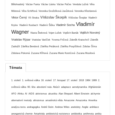
Bělohradský
Václav Fanta
Václav Láska
Václav Pačes
Vendula Lužná
Věra
Milotová
Věra Schiffová
Veronika Gvoždíková Javůrková
Veronika Křesťanová
Vítězslav Škorpík
Viktor Černý
Vít Straka
Vítězslav Švejdar
Vladimír
Vladimír
Vladimír Socha
Krylov
Vladimír Kusbach
Vladimír Šiška
Wagner
Vojtěch Novotný
Vlasta Štekrová
Vojen Ložek
Vojtěch Barták
Vratislav Rýpar
Vratislav Vaníček
Yvonna Fričová
Zdeněk Kratochvíl
Zdeněk
Zadražil
Zdeňka Bendová
Zdeňka Petáková
Zdeňka Pospíšilová
Zdislav Šíma
Zdislava Pokorná
Zuzana Kříhová
Zuzana Marie Kostićová
Zuzana Musilová
Témata
1. století
1. světová válka
16. století
17. listopad
17. století
1918
1984
1989
2.
světová válka
60. léta
absolutní nula
Abúsír
adaptace
aerodynamika
Afghánistán
AFO
Afrika
AI
AIDS
aktivismus
akustika
Alan Shepard
Albert Einstein
alchymie
alternativní metody
altruismus
amatérská věda
Amazonie
Amazonka
Amerika
analýza textu
andragogika
André Geim
Andrew Wiles
anekdoty
Anglie
anihilace
anorganická chemie
Antarktida
antibiotická rezistence
antibiotika
antihmota
antika