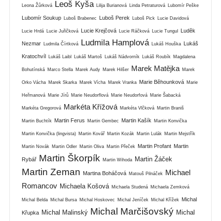
Leoš Kyša
Leona Žůrková
Lilija Burianová
Linda Petraturová
Lubomír Peške
Lubomír Soukup
Luboš Perek
Luboš Brabenec
Luboš Pick
Lucie Davidová
Lucie Krejčová
Luděk
Lucie Hrdá
Lucie Juřičková
Lucie Ráčková
Lucie Tungul
Ludmila Hamplová
Nezmar
Lukáš
Ludmila Čírtková
Lukáš Houška
Kratochvíl
Lukáš Laibl
Lukáš Martoš
Lukáš Nádvorník
Lukáš Roubík
Magdalena
Marek Matějka
Bohutínská
Marco Stella
Marek Audy
Marek Hilšer
Marek
Marie Běhounková
Orko Vácha
Marek Skarka
Marek Vícha
Marek Vranka
Marie
Heřmanová
Marie Jírů
Marie Neudorflová
Marie Neudorfová
Marie Šabacká
Markéta Křížová
Markéta Gregorová
Markéta Vlčková
Martin Braniš
Martin Ferus
Martin Kašík
Martin Buchtík
Martin Gembec
Martin Konvička
Martin Konvička (lingvista)
Martin Kovář
Martin Kozák
Martin Lulák
Martin Mejstřík
Martin Profant
Martin
Martin Novák
Martin Odler
Martin Oliva
Martin Přeček
Martin Škorpík
Martin Žáček
Rybář
Martin Wihoda
Martin Zeman
Michael
Martina Boháčová
Matouš Pilnáček
Romancov
Michaela Košová
Michaela Studená
Michaela Zemková
Michal
Michal Belda
Michal Bursa
Michal Hoskovec
Michal Jeníček
Michal Křížek
Michal Marčišovský
Michal Malinský
Michal
Křupka