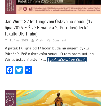
Jan Wintr: 32 let fungování Ústavního soudu (17.
října 2025 – Živě Benátská 2, Přírodovědecká
fakulta UK, Praha)
11 října, 2025
Vítek
Comment
V pátek 17. října od 17 hodin bude na našem cyklu
Pátečníci řeč o ústavním soudu. O tom promluví Jan
Wintr, ústavní právník
...
[
pokračovat ve čtení
]
Facebook
Twitter
Share