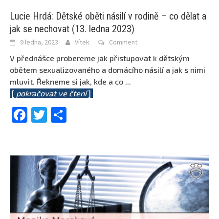
Lucie Hrdá: Dětské oběti násilí v rodině – co dělat a
jak se nechovat (13. ledna 2023)
9 ledna, 2023
Vítek
Comment
V přednášce probereme jak přistupovat k dětským
obětem sexualizovaného a domácího násilí a jak s nimi
mluvit. Řekneme si jak, kde a co
...
[
pokračovat ve čtení
]
Facebook
Twitter
Share