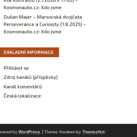
Kosmonautix.cz
:
Kdo jsme
Dušan Majer – Marsovská dvojčata
Perseverance a Curiosity (1.8.2025) –
Kosmonautix.cz
:
Kdo jsme
ZÁKLADNÍ INFORMACE
Přihlásit se
Zdroj kanálů (příspěvky)
Kanál komentářů
Česká lokalizace
owered by
WordPress
.
|
Theme: Awaken by
ThemezHut
.