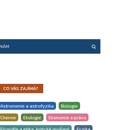
 NÁM
CO VÁS ZAJÍMÁ?
Astronomie a astrofyzika
Biologie
Chemie
Ekologie
Ekonomie a právo
Filosofie a etika, kritické myšlení
Fyzika