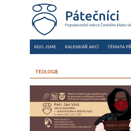
Skip
to
Pátečníci
content
Popularizační sekce Českého klubu s
KDO JSME
KALENDÁŘ AKCÍ
TÉMATA P
TEOLOGIE