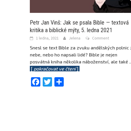
Petr Jan Vinš: Jak se psala Bible — textová
kritika a biblické mýty, 5. ledna 2021
1 ledna, 2021
Jelena
Comment
Snesl se text Bible za zvuku andělských polnic 
nebe, nebo ho napsali lidé? Bible je nejen
posvátná kniha několika náboženství, ale také
.
[
pokračovat ve čtení
]
Facebook
Twitter
Share