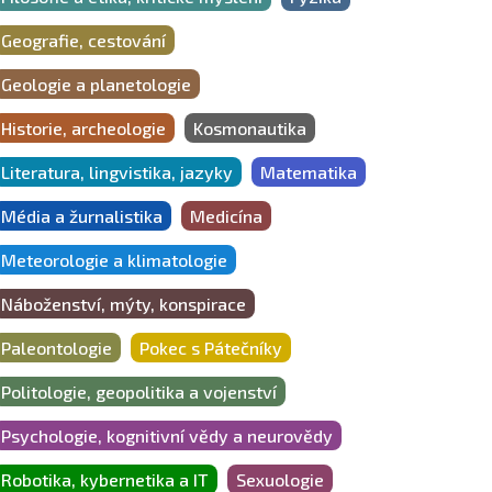
Geografie, cestování
Geologie a planetologie
Historie, archeologie
Kosmonautika
Literatura, lingvistika, jazyky
Matematika
Média a žurnalistika
Medicína
Meteorologie a klimatologie
Náboženství, mýty, konspirace
Paleontologie
Pokec s Pátečníky
Politologie, geopolitika a vojenství
Psychologie, kognitivní vědy a neurovědy
Robotika, kybernetika a IT
Sexuologie