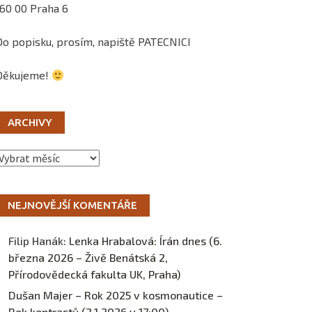
160 00 Praha 6
Do popisku, prosím, napiště PATECNICI
Děkujeme!
ARCHIVY
Archivy
NEJNOVĚJŠÍ KOMENTÁŘE
Filip Hanák
:
Lenka Hrabalová: Írán dnes (6.
března 2026 – Živě Benátská 2,
Přírodovědecká fakulta UK, Praha)
Dušan Majer – Rok 2025 v kosmonautice –
Rok kontrastů (2.1.2026 v 17:00) –