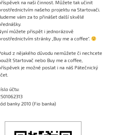
říspěvek na naši činnost. Můžete tak učinit
prostřednictvím našeho projektu na Startovači.
Budeme vám za to přinášet další skvělé
přednášky.
Nyní můžete přispět i jednorázově
prostřednictvím stránky „Buy me a coffee“.
Pokud z nějakého důvodu nemůžete či nechcete
použít Startovač nebo Buy me a coffee,
příspěvek je možné poslat i na náš Pátečnický
čet.
íslo účtu:
2501062313
kód banky 2010 (Fio banka)