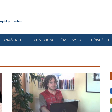
keptiků Sisyfos
ŘEDNÁŠEK
TECHNECIUM
ČKS SISYFOS
PŘISPĚJTE