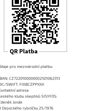
Údaje pro mezinárodní platbu:
IBAN: CZ7220100000002501062313
BIC/SWIFT: FIOBCZPPXXX
Kontaktní adresa
Českého klubu skeptiků SISYFOS:
Zdeněk Jonák
U Dejvického rybníčku 25/1976