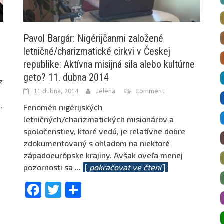
Pavol Bargár: Nigérijčanmi založené
letničné/charizmatické cirkvi v Českej
republike: Aktívna misijná sila alebo kultúrne
geto? 11. dubna 2014
z
11 dubna, 2014
Jelena
Comment
..
Fenomén nigérijských
letničných/charizmatických misionárov a
spoločenstiev, ktoré vedú, je relatívne dobre
zdokumentovaný s ohľadom na niektoré
západoeurópske krajiny. Avšak oveľa menej
pozornosti sa
...
[
pokračovat ve čtení
]
Facebook
Twitter
Share