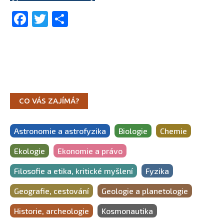
Facebook
Twitter
Share
CO VÁS ZAJÍMÁ?
Astronomie a astrofyzika
Biologie
Chemie
Ekologie
Ekonomie a právo
Filosofie a etika, kritické myšlení
Fyzika
Geografie, cestování
Geologie a planetologie
Historie, archeologie
Kosmonautika