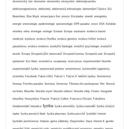
ekonomický růst
ekonomie
ekonomika
ekosystém
elektrodynamika
elektromagnetismus
elektronky
elektronová mikroskopie
elementární částice
ELI
Beamlines
Elon Musk
emancipace žen
emoce
Enceladus
eneolit
energetika
energie
entomologie
epidemiologie
epistemologie
EPR paradox
eroze
ESA
Esfahán
estetika
etika
etnologie
etologie
Eurasie
Europa
eutanazie
evidence based
evoluce
medicine
evoluce člověka
evoluce genomu
evoluce hvězd
evoluce
evoluční biologie
evoluční
parasitismu
evoluce virulence
evoluční psychologie
teorie
Evropa
Evropská jižní observatoř
Evropská komise
Evropská unie
Evropský
parlament
Exo Mars
exoměsíce
exoplanety
exorcismus
experimentální filosofie
experimentální fyzika
exponované profese
extremismus
extremofilní organismy
ezoterika
Facebook
Fakta vítězí
Falcon 1
Falcon 9
falešné zprávy
feminismus
fenotyp
Fermiho paradox
fermiony
feromony
Fibonacciho posloupnost
film
filmová
filosofie
technika
filosofie mysli
filosofie vědomí
filosofie vědy
Finsko
fotografie
fotosféra
fotosyntéza
Francie
Francis Collins
Francisco Pizzaro
Fukušima
fyzika
fundamentální interakce
fyzika atmosféry
fyzika materiálů
fyzika nízkých
teplot
fyzika pevných látek
fyzika plazmatu
fyzika povrchů
fyzikální chemie
fyzikální pozitivismus
Galaxie
gama záblesky
Ganymedes
Gaza
Gemini 8
gender
generální štáb
genetické vady
geneticky modifikované organismy
genetika
genom