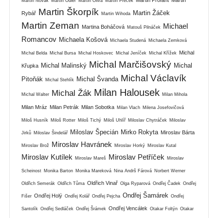
Martin Novák
Martin Odler
Martin Oliva
Martin Přeček
Martin Škorpík
Martin Žáček
Rybář
Martin Wihoda
Martin Zeman
Michael
Martina Boháčová
Matouš Pilnáček
Romancov
Michaela Košová
Michaela Studená
Michaela Zemková
Michal
Michal Belda
Michal Bursa
Michal Hoskovec
Michal Jeníček
Michal Křížek
Michal Marčišovský
Michal Malinský
Michal
Křupka
Michal Václavík
Pitoňák
Michal Švanda
Michal Stehlík
Milan Halousek
Michal Žák
Michal Walter
Milan Mihola
Milan Mráz
Milan Petrák
Milan Sobotka
Milan Vlach
Milena Josefovičová
Miloš Husník
Miloš Rotter
Miloš Tichý
Miloš Uhlíř
Miloslav Chytráček
Miloslav
Miloslav Špecián
Mirko Rokyta
Miroslav Bárta
Jirků
Miloslav Šindelář
Miroslav Havránek
Miroslav Brož
Miroslav Horký
Miroslav Kutal
Miroslav Kutílek
Miroslav Petříček
Miroslav Mareš
Miroslav
Scheinost
Monika Barton
Monika Mareková
Nina Andrš Fárová
Norbert Werner
Oldřich Vinař
Oldřich Semerák
Oldřich Tůma
Olga Ryparová
Ondřej Čadek
Ondřej
Ondřej Šamárek
Ondřej Holý
Fišer
Ondřej Kolář
Ondřej Pejcha
Ondřej
Ondřej Vencálek
Santolík
Ondřej Sedláček
Ondřej Šrámek
Otakar Foltýn
Otakar