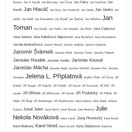
Jan Fábry
Jan
Szánzo
Jan A. Kozák
Jan Bičovský
Jan Černý
Jan Havlíček
Jan Hlaváč
Jan Janko
Havlík
Jan Hora
Jan Hrubecký
Jan Janek
Jan
Jan
Jehlík
Jan Kolář
Jan Konvalinka
Jan Rybář
Jan Špaček
Jan Stěnička
Toman
Jana Cíglerová
Jan Veselý
Jan Vojtko
Jan Votýpka
Jan Wintr
Jana Jebavá
Jana Kalbáčová Vejpravová
Jana Mynářová
Jana Nenadalová
Jarmila Bednaříková
Jaromír Beneš
Jaromír Jedlička
Jaromír Kopeček
Jaromír Šrámek
Jaroslav Bílek
Jaroslav Fanta
Jaroslav Flejberk
Jaroslav Houdek
Jaroslav Kousal
Jaroslav Kadlec
Jaroslav Mácha
Jaroslav Nejdl
Jaroslav Nešetřil
Jaroslav Petr
Jaroslav
Jelena L. Příplatová
Vostatek
Jindřich Šídlo
Jiří Černý
Jiří
Dolejší
Jiří Grygar
Jiří Hejkrlík
Jiří Hořejší
Jiří Kacetl
Jiří Kocourek
Jiří Kříž
Jiří
Jiří Mihola
Jiří Podolský
Langer
Jiří Mikšovský
Jiří Novák
Jiří Přibáň
Jiří
Sádlo
Jiří Štegl
Jiří Weinberger
Jiří Wiedermann
Jitka Lindová
Jitka Slabá
Johana
Julie
Josef Jelen
Fialová
Josef Michl
Josef Moural
Julie Beritová
Nekola Nováková
Juraj Hvorecký
Julius Lukeš
Karel Kovář
Karel Vereš
Karel Malinský
Karla Štěpánová
Karel Zvoník
Katarína