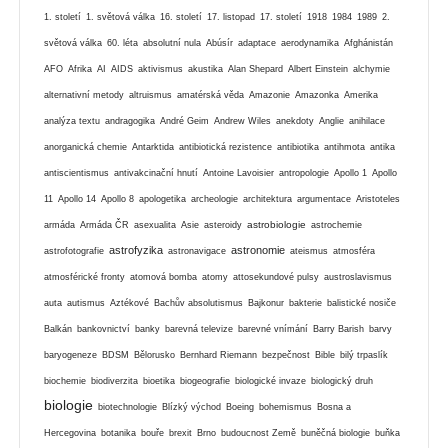
1. století
1. světová válka
16. století
17. listopad
17. století
1918
1984
1989
2.
světová válka
60. léta
absolutní nula
Abúsír
adaptace
aerodynamika
Afghánistán
AFO
Afrika
AI
AIDS
aktivismus
akustika
Alan Shepard
Albert Einstein
alchymie
alternativní metody
altruismus
amatérská věda
Amazonie
Amazonka
Amerika
analýza textu
andragogika
André Geim
Andrew Wiles
anekdoty
Anglie
anihilace
anorganická chemie
Antarktida
antibiotická rezistence
antibiotika
antihmota
antika
antiscientismus
antivakcinační hnutí
Antoine Lavoisier
antropologie
Apollo 1
Apollo
11
Apollo 14
Apollo 8
apologetika
archeologie
architektura
argumentace
Aristoteles
astrobiologie
armáda
Armáda ČR
asexualita
Asie
asteroidy
astrochemie
astrofyzika
astronomie
astrofotografie
astronavigace
ateismus
atmosféra
atmosférické fronty
atomová bomba
atomy
attosekundové pulsy
austroslavismus
auta
autismus
Aztékové
Bachův absolutismus
Bajkonur
bakterie
balistické nosiče
Balkán
bankovnictví
banky
barevná televize
barevné vnímání
Barry Barish
barvy
baryogeneze
BDSM
Bělorusko
Bernhard Riemann
bezpečnost
Bible
bilý trpaslík
biochemie
biodiverzita
bioetika
biogeografie
biologické invaze
biologický druh
biologie
biotechnologie
Blízký východ
Boeing
bohemismus
Bosna a
Hercegovina
botanika
bouře
brexit
Brno
budoucnost Země
buněčná biologie
buňka