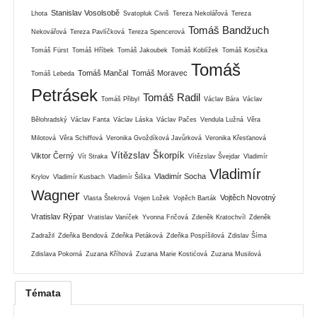
Stanislav Vosolsobě
Lhota
Svatopluk Civiš
Tereza Nekolářová
Tereza
Tomáš Bandžuch
Nekovářová
Tereza Pavlíčková
Tereza Spencerová
Tomáš Fürst
Tomáš Hříbek
Tomáš Jakoubek
Tomáš Koblížek
Tomáš Kosička
Tomáš
Tomáš Mančal
Tomáš Moravec
Tomáš Lebeda
Petrásek
Tomáš Radil
Tomáš Přibyl
Václav Bára
Václav
Bělohradský
Václav Fanta
Václav Láska
Václav Pačes
Vendula Lužná
Věra
Milotová
Věra Schiffová
Veronika Gvoždíková Javůrková
Veronika Křesťanová
Vítězslav Škorpík
Viktor Černý
Vít Straka
Vítězslav Švejdar
Vladimír
Vladimír
Vladimír Socha
Krylov
Vladimír Kusbach
Vladimír Šiška
Wagner
Vojtěch Novotný
Vlasta Štekrová
Vojen Ložek
Vojtěch Barták
Vratislav Rýpar
Vratislav Vaníček
Yvonna Fričová
Zdeněk Kratochvíl
Zdeněk
Zadražil
Zdeňka Bendová
Zdeňka Petáková
Zdeňka Pospíšilová
Zdislav Šíma
Zdislava Pokorná
Zuzana Kříhová
Zuzana Marie Kostićová
Zuzana Musilová
Témata