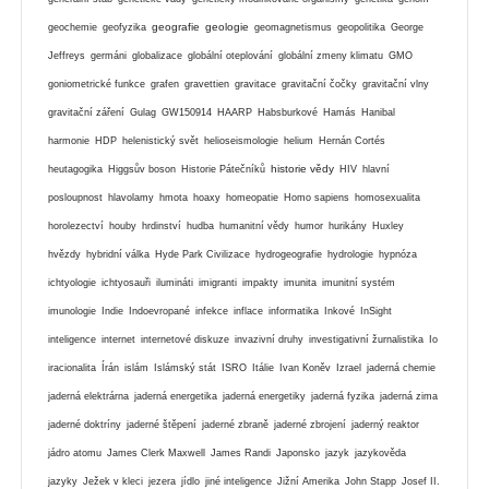
geografie
geologie
geochemie
geofyzika
geomagnetismus
geopolitika
George
Jeffreys
germáni
globalizace
globální oteplování
globální zmeny klimatu
GMO
goniometrické funkce
grafen
gravettien
gravitace
gravitační čočky
gravitační vlny
gravitační záření
Gulag
GW150914
HAARP
Habsburkové
Hamás
Hanibal
harmonie
HDP
helenistický svět
helioseismologie
helium
Hernán Cortés
historie vědy
heutagogika
Higgsův boson
Historie Pátečníků
HIV
hlavní
posloupnost
hlavolamy
hmota
hoaxy
homeopatie
Homo sapiens
homosexualita
horolezectví
houby
hrdinství
hudba
humanitní vědy
humor
hurikány
Huxley
hvězdy
hybridní válka
Hyde Park Civilizace
hydrogeografie
hydrologie
hypnóza
ichtyologie
ichtyosauři
ilumináti
imigranti
impakty
imunita
imunitní systém
imunologie
Indie
Indoevropané
infekce
inflace
informatika
Inkové
InSight
inteligence
internet
internetové diskuze
invazivní druhy
investigativní žurnalistika
Io
iracionalita
Írán
islám
Islámský stát
ISRO
Itálie
Ivan Koněv
Izrael
jaderná chemie
jaderná elektrárna
jaderná energetika
jaderná energetiky
jaderná fyzika
jaderná zima
jaderné doktríny
jaderné štěpení
jaderné zbraně
jaderné zbrojení
jaderný reaktor
jádro atomu
James Clerk Maxwell
James Randi
Japonsko
jazyk
jazykověda
jazyky
Ježek v kleci
jezera
jídlo
jiné inteligence
Jižní Amerika
John Stapp
Josef II.