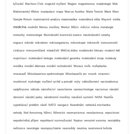
lyžování
Machovo číslo
magické myšlení
Magion
magnetismus
malakologie
Mali
Mars
Malostranský hřbitov
manipulace
mapa
Marcus Aurelius
Marie Terezie
Mars
matematika
Sample Return
matematická analýza
materiálová věda
Mayové
média
medicína
medvěd
Mensa
menšiny
Merkur
Měsíc
měsíce
města
metalurgie
mezinárodní vztahy
meteority
meteorologie
Mezinárodní kosmická stanice
migrace
mikrobi
mikrobiom
mikroorganismy
mikroskopie
mikrosvět
mimozemské
civilizace
mimozemšťané
mladočeši
Mléčná dráha
modelování klimatu
moderní lidé
mojmírovci
molekulární biologie
molekulární genetika
molekulární stroje
molekuly
morálka
morální dilemata
morální rozhodování
Morava
moře
mořeplavba
mosasauři
Mössbauerova spektroskopie
Mössbauerův jev
mozek
mravenci
náboženství
muslimové
mykologie
myšlení rychlé a pomalé
mýty
nacionalismus
nadpřirozeno
náhoda
námořnictví
nanochemie
nanotechnologie
narcismus
národní
obrození
národní parky
národnostní menšiny
narušení symetrií
NASA
Nashův
vyjednávací problém
násilí
NATO
navigace
Neandrtálci
nebeská mechanika
nehody
Neil Armstrong
Němci
Německo
neomarxismus
neoslavismus
nepoctivost
nepodmíněný příjem
nepohlavní rozmnožování
Neptun
nerostné suroviny
nestabilita
neštovice
neurologie
neuropsychiatrie
neurovědy
neutrina
neutronová hvězda