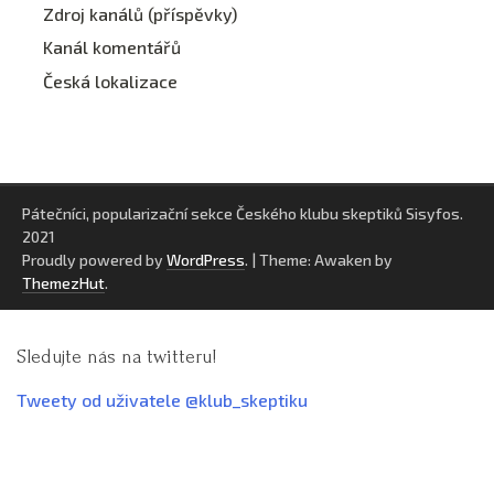
Zdroj kanálů (příspěvky)
Kanál komentářů
Česká lokalizace
Pátečníci, popularizační sekce Českého klubu skeptiků Sisyfos.
2021
Proudly powered by
WordPress
.
|
Theme: Awaken by
ThemezHut
.
Sledujte nás na twitteru!
Tweety od uživatele @klub_skeptiku