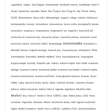
Jugoslávie
Jupiter
Jurij Gagarin
Kamiokande
Kanárské ostrovy
kardiologie
Karel II.
Stuart
katastrofa
kauzalita
Kelvin
Kim Čong-Il
Kim Čong-Un
Kip Thorne
klamy
klimatologie
KLDR
Klementinum
klima měst
kognice
kolaps
kolonie
kolonizace
konspirační teorie
kombinatorika
komety
komunikace
komunismus
konce světa
konstrukce
kooperace
kooperativita
kooperativní hry
kopytníci
kosmická loď
kosmická síť
kosmické lety
kosmické počasí
kosmické pohony
kosmické smetí
kosmonautika
kosmologie
kosmické stanice
kosmické záření
Kosntantin a
Metoděj
Kosovo
krajinná ekologie
krasové jevy
kreacionismus
křesťanství
Křída
kritické myšlení
kriminalistika
kriminalita
krize
kryovulkanismus
kryptografie
kryptozoologie
krystaly
Kuiperův pás
kultura
kulturní krajina
Kurt Gödel
kvantová
kvantová fyzika
biologie
kvantová chemie
kvantová mechanika
kvantová optika
kvantová provázanost
kvantové počítače
kvark-gluonové plazma
kvasary
Kyros
Veliký
Lajka
laserová fyzika
lasery
láska
Latinská Amerika
Lawrence Krauss
ledovce
ledovcová jezera
ledové měsíce
legenda
legislativa
lékařská etika
lékařství
lesy
letectví
letniční církve
LGBTQ
Libye
lidská práva
LIGO
limes
romanum
lingvistika
literatura
lithium
litosferické desky
lodě
logické uvažování
logika
lokální invariance
loterie
lovci a sběrači
Ludolfovo číslo
lymská borelióza