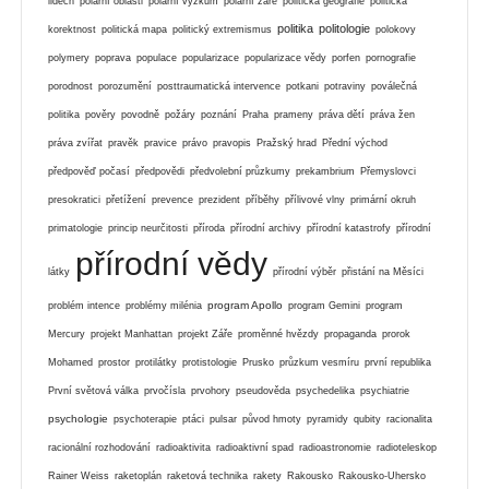
lidech
polární oblasti
polární výzkum
polární záře
politická geografie
politická
politika
politologie
korektnost
politická mapa
politický extremismus
polokovy
polymery
poprava
populace
popularizace
popularizace vědy
porfen
pornografie
porodnost
porozumění
posttraumatická intervence
potkani
potraviny
poválečná
politika
pověry
povodně
požáry
poznání
Praha
prameny
práva dětí
práva žen
práva zvířat
pravěk
pravice
právo
pravopis
Pražský hrad
Přední východ
předpověď počasí
předpovědi
předvolební průzkumy
prekambrium
Přemyslovci
presokratici
přetížení
prevence
prezident
příběhy
přílivové vlny
primární okruh
primatologie
princip neurčitosti
příroda
přírodní archivy
přírodní katastrofy
přírodní
přírodní vědy
látky
přírodní výběr
přistání na Měsíci
program Apollo
problém intence
problémy milénia
program Gemini
program
Mercury
projekt Manhattan
projekt Záře
proměnné hvězdy
propaganda
prorok
Mohamed
prostor
protilátky
protistologie
Prusko
průzkum vesmíru
první republika
První světová válka
prvočísla
prvohory
pseudověda
psychedelika
psychiatrie
psychologie
psychoterapie
ptáci
pulsar
původ hmoty
pyramidy
qubity
racionalita
racionální rozhodování
radioaktivita
radioaktivní spad
radioastronomie
radioteleskop
Rainer Weiss
raketoplán
raketová technika
rakety
Rakousko
Rakousko-Uhersko