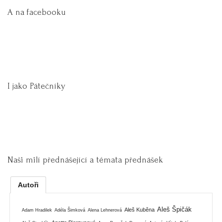
A na facebooku
I jako Pátečníky
Naši milí přednášející a témata přednášek
Autoři
Aleš Špičák
Aleš Kuběna
Adam Hradilek
Adéla Šimková
Alena Lehnerová