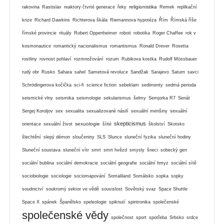
religionistika
rakovina
Rastislav
reaktory čtvrté generace
řeky
Remek
replikační
krize
Richard Dawkins
Richterova škála
Riemannova hypotéza
Řím
Římská říše
římské provincie
rituály
Robert Oppenheimer
roboti
robotika
Roger Chaffee
rok v
kosmonautice
romantický nacionalismus
romantismus
Ronald Drever
Rosetta
rostliny
rovnost pohlaví
rozmnožování
rozum
Rubikova kostka
Rudolf Mössbauer
rudý obr
Rusko
Sahara
sahel
Sametová revoluce
Sandžak
Sarajevo
Saturn
savci
Schrödingerova kočička
sci-fi
science fiction
sebeklam
sedimenty
sedmá perioda
seismické vlny
seismika
seismologie
sekularismus
šelmy
Semjorka R7
Senát
Sergej Koroljov
sex
sexualita
sexualizované násilí
sexuální menšiny
sexuální
skepticismus
sexuologie
orientace
sexuální život
šíité
školství
Skotsko
šlechtění
slepý démon
sloučeniny
SLS
Slunce
sluneční fyzika
sluneční hodiny
Sluneční soustava
sluneční vítr
smrt
smrt hvězd
smysly
šneci
sobecký gen
sociální bublina
sociální demokracie
sociální geografie
sociální hmyz
sociální sítě
sociobiologie
sociologie
sociomapování
Somaliland
Somálsko
sopka
sopky
soudnictví
soukromý sektor ve vědě
souvislost
Sovětský svaz
Space Shuttle
Space X
spánek
Španělsko
speleologie
spiknutí
spintronika
společenské
společenské vědy
společnost
sport
spotřeba
Srbsko
srdce