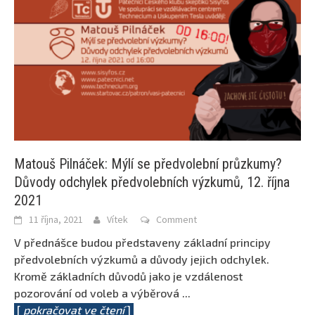
Matouš Pilnáček: Mýlí se předvolební průzkumy?
Důvody odchylek předvolebních výzkumů, 12. října
2021
11 října, 2021
Vítek
Comment
V přednášce budou představeny základní principy
předvolebních výzkumů a důvody jejich odchylek.
Kromě základních důvodů jako je vzdálenost
pozorování od voleb a výběrová
...
[
pokračovat ve čtení
]