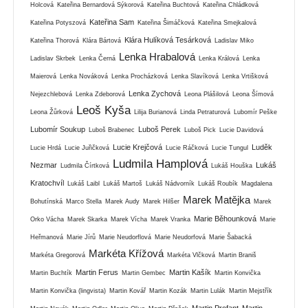
Holcová
Kateřina Bernardová Sýkorová
Kateřina Buchtová
Kateřina Chládková
Kateřina Sam
Kateřina Potyszová
Kateřina Šimáčková
Kateřina Smejkalová
Klára Hulíková Tesárková
Kateřina Thorová
Klára Bártová
Ladislav Miko
Lenka Hrabalová
Ladislav Skrbek
Lenka Černá
Lenka Králová
Lenka
Maierová
Lenka Nováková
Lenka Procházková
Lenka Slavíková
Lenka Vrtišková
Lenka Zychová
Nejezchlebová
Lenka Zdeborová
Leona Plášilová
Leona Šímová
Leoš Kyša
Leona Žůrková
Lilija Burianová
Linda Petraturová
Lubomír Peške
Lubomír Soukup
Luboš Perek
Luboš Brabenec
Luboš Pick
Lucie Davidová
Lucie Krejčová
Luděk
Lucie Hrdá
Lucie Juřičková
Lucie Ráčková
Lucie Tungul
Ludmila Hamplová
Nezmar
Lukáš
Ludmila Čírtková
Lukáš Houška
Kratochvíl
Lukáš Laibl
Lukáš Martoš
Lukáš Nádvorník
Lukáš Roubík
Magdalena
Marek Matějka
Bohutínská
Marco Stella
Marek Audy
Marek Hilšer
Marek
Marie Běhounková
Orko Vácha
Marek Skarka
Marek Vícha
Marek Vranka
Marie
Heřmanová
Marie Jírů
Marie Neudorflová
Marie Neudorfová
Marie Šabacká
Markéta Křížová
Markéta Gregorová
Markéta Vlčková
Martin Braniš
Martin Ferus
Martin Kašík
Martin Buchtík
Martin Gembec
Martin Konvička
Martin Konvička (lingvista)
Martin Kovář
Martin Kozák
Martin Lulák
Martin Mejstřík
Martin Profant
Martin