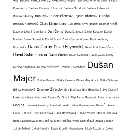
Anetta Pierzynová
Aleš Stuchlík
Anna Pospěch Durnová
Antonín Vítek
Balász
Komoróczy
Barbara Oudová Holcátová
Barbora Šmídová
Barbora Urbanová
Bohuslav Rudolf
Břetislav Fajkus
Břetislav Tureček
Bohumír Janský
Claire Klingenberg
Bronislav Ostřanský
Cyril Brom
Cyril Hoschl
Dagmar Krejčí
Dan Černý
Dagmar Lálová
Dan Bárta
Dana Drábová
Daniel Koťátko
Daniel
Madzia
Daniel Scheirich
Daniel Stach
Darina Vymětalíková
David Anthony
David Černý
David Heyrovský
Procházka
David Král
David Šanc
David Schmoranzer
David Storch
David Svoboda
David Vokrouhlický
Dušan
Denisa Kubániová
Denisa Nečasová
Drahomír Suchánek
Majer
Dušan Prokop
Eliška Klozová
Eliška Mikysková
Eliška Selinger
Emanuel Žďárský
Eliška Svobodová
Eva Broklová
Eva Höschlová
Eva Klusová
Eva Kundtová Klocová
František
Fatima Cvrčková
Filip Tvrdý
František Flodr
Morkes
František Novotný
František Wald
Galina Kopaněvová
Hana Čížková
Hana Dufková
Hana Habartová
Hana Navrátilová
Hanina Veselá
Helena Illnerová
Irena Kalhousová
Ivan Čepička
Ivan Horáček
Ivana Kolmašová
Jakub Benech
Jakub Jelínek
Jakub Kroulík
Jakub Kroulík-Klingenberg
Jakub Rozehnal
Jakub