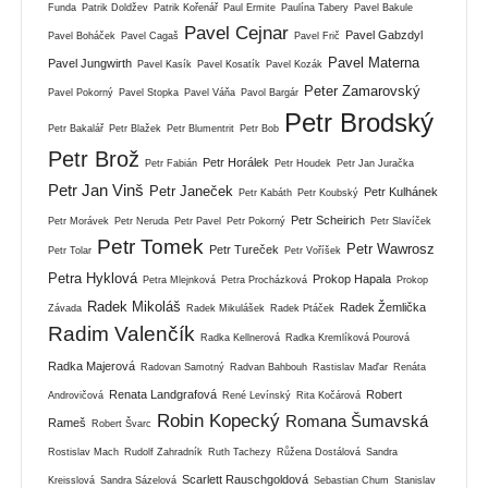
Funda
Patrik Doldžev
Patrik Kořenář
Paul Ermite
Paulína Tabery
Pavel Bakule
Pavel Cejnar
Pavel Gabzdyl
Pavel Boháček
Pavel Cagaš
Pavel Frič
Pavel Materna
Pavel Jungwirth
Pavel Kasík
Pavel Kosatík
Pavel Kozák
Peter Zamarovský
Pavel Pokorný
Pavel Stopka
Pavel Váňa
Pavol Bargár
Petr Brodský
Petr Bakalář
Petr Blažek
Petr Blumentrit
Petr Bob
Petr Brož
Petr Horálek
Petr Fabián
Petr Houdek
Petr Jan Juračka
Petr Jan Vinš
Petr Janeček
Petr Kulhánek
Petr Kabáth
Petr Koubský
Petr Scheirich
Petr Morávek
Petr Neruda
Petr Pavel
Petr Pokorný
Petr Slavíček
Petr Tomek
Petr Wawrosz
Petr Tureček
Petr Tolar
Petr Voříšek
Petra Hyklová
Prokop Hapala
Petra Mlejnková
Petra Procházková
Prokop
Radek Mikoláš
Radek Žemlička
Závada
Radek Mikulášek
Radek Ptáček
Radim Valenčík
Radka Kellnerová
Radka Kremlíková Pourová
Radka Majerová
Radovan Samotný
Radvan Bahbouh
Rastislav Maďar
Renáta
Renata Landgrafová
Robert
Androvičová
René Levínský
Rita Kočárová
Robin Kopecký
Romana Šumavská
Rameš
Robert Švarc
Rostislav Mach
Rudolf Zahradník
Ruth Tachezy
Růžena Dostálová
Sandra
Scarlett Rauschgoldová
Kreisslová
Sandra Sázelová
Sebastian Chum
Stanislav