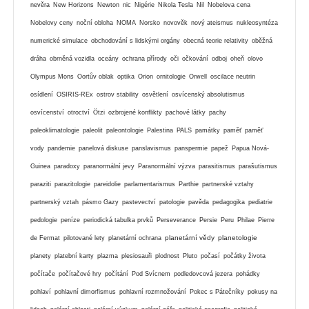
nevěra
New Horizons
Newton
nic
Nigérie
Nikola Tesla
Nil
Nobelova cena
Nobelovy ceny
noční obloha
NOMA
Norsko
novověk
nový ateismus
nukleosyntéza
numerické simulace
obchodování s lidskými orgány
obecná teorie relativity
oběžná
dráha
obrněná vozidla
oceány
ochrana přírody
oči
očkování
odboj
oheň
olovo
Olympus Mons
Oortův oblak
optika
Orion
ornitologie
Orwell
oscilace neutrin
osídlení
OSIRIS-REx
ostrov stability
osvětlení
osvícenský absolutismus
osvícenství
otroctví
Ötzi
ozbrojené konflikty
pachové látky
pachy
paleoklimatologie
paleolit
paleontologie
Palestina
PALS
památky
paměť
paměť
vody
pandemie
panelová diskuse
panslavismus
panspermie
papež
Papua Nová-
Guinea
paradoxy
paranormální jevy
Paranormální výzva
parasitismus
parašutismus
paraziti
parazitologie
pareidolie
parlamentarismus
Parthie
partnerské vztahy
partnerský vztah
pásmo Gazy
pastevectví
patologie
pavěda
pedagogika
pediatrie
pedologie
peníze
periodická tabulka prvků
Perseverance
Persie
Peru
Philae
Pierre
planetární vědy
planetologie
de Fermat
pilotované lety
planetární ochrana
planety
platební karty
plazma
plesiosauři
plodnost
Pluto
počasí
počátky života
počítače
počítačové hry
počítání
Pod Svícnem
podledovcová jezera
pohádky
pohlaví
pohlavní dimorfismus
pohlavní rozmnožování
Pokec s Pátečníky
pokusy na