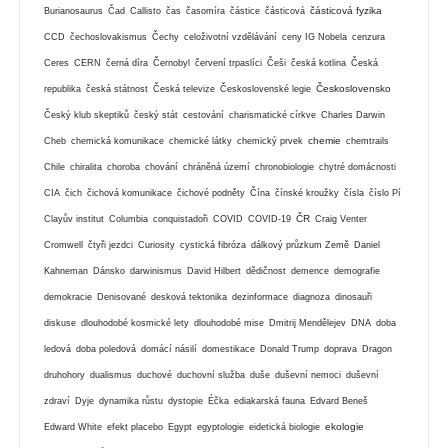
částicová fyzika
Burianosaurus
Čad
Callisto
čas
časomíra
částice
částicová
CCD
čechoslovakismus
Čechy
celoživotní vzdělávání
ceny IG Nobela
cenzura
Ceres
CERN
černá díra
Černobyl
červení trpaslíci
Češi
česká kotlina
Česká
Československo
republika
česká státnost
Česká televize
Československé legie
Český klub skeptiků
český stát
cestování
charismatické církve
Charles Darwin
chemie
Cheb
chemická komunikace
chemické látky
chemický prvek
chemtrails
Chile
chiralita
choroba
chování
chráněná území
chronobiologie
chytré domácnosti
CIA
čich
čichová komunikace
čichové podněty
Čína
čínské kroužky
čísla
číslo Pí
ČR
Clayův institut
Columbia
conquistadoři
COVID
COVID-19
Craig Venter
Cromwell
čtyři jezdci
Curiosity
cystická fibróza
dálkový průzkum Země
Daniel
Kahneman
Dánsko
darwinismus
David Hilbert
dědičnost
demence
demografie
demokracie
Denisované
desková tektonika
dezinformace
diagnoza
dinosauři
diskuse
dlouhodobé kosmické lety
dlouhodobé mise
Dmitrij Mendělejev
DNA
doba
ledová
doba poledová
domácí násilí
domestikace
Donald Trump
doprava
Dragon
druhohory
dualismus
duchové
duchovní služba
duše
duševní nemoci
duševní
zdraví
Dyje
dynamika růstu
dystopie
Éčka
ediakarská fauna
Edvard Beneš
ekologie
Edward White
efekt placebo
Egypt
egyptologie
eidetická biologie