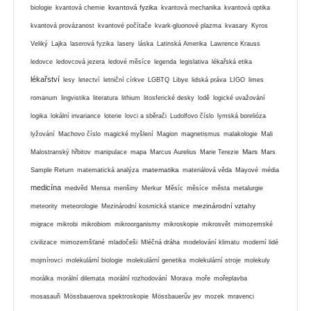
kvantová fyzika
biologie
kvantová chemie
kvantová mechanika
kvantová optika
kvantová provázanost
kvantové počítače
kvark-gluonové plazma
kvasary
Kyros
Veliký
Lajka
laserová fyzika
lasery
láska
Latinská Amerika
Lawrence Krauss
ledovce
ledovcová jezera
ledové měsíce
legenda
legislativa
lékařská etika
lékařství
lesy
letectví
letniční církve
LGBTQ
Libye
lidská práva
LIGO
limes
romanum
lingvistika
literatura
lithium
litosferické desky
lodě
logické uvažování
logika
lokální invariance
loterie
lovci a sběrači
Ludolfovo číslo
lymská borelióza
lyžování
Machovo číslo
magické myšlení
Magion
magnetismus
malakologie
Mali
Mars
Malostranský hřbitov
manipulace
mapa
Marcus Aurelius
Marie Terezie
Mars
matematika
Sample Return
matematická analýza
materiálová věda
Mayové
média
medicína
medvěd
Mensa
menšiny
Merkur
Měsíc
měsíce
města
metalurgie
mezinárodní vztahy
meteority
meteorologie
Mezinárodní kosmická stanice
migrace
mikrobi
mikrobiom
mikroorganismy
mikroskopie
mikrosvět
mimozemské
civilizace
mimozemšťané
mladočeši
Mléčná dráha
modelování klimatu
moderní lidé
mojmírovci
molekulární biologie
molekulární genetika
molekulární stroje
molekuly
morálka
morální dilemata
morální rozhodování
Morava
moře
mořeplavba
mosasauři
Mössbauerova spektroskopie
Mössbauerův jev
mozek
mravenci