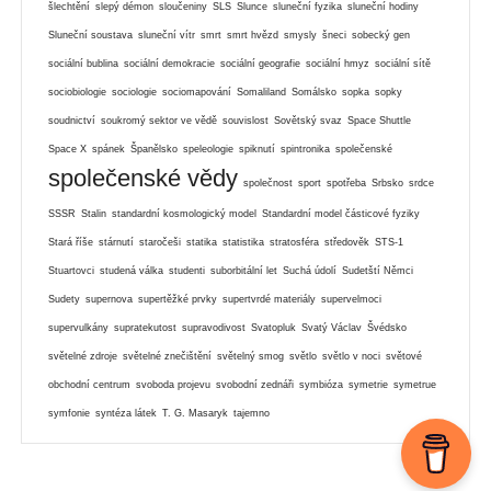
šlechtění
slepý démon
sloučeniny
SLS
Slunce
sluneční fyzika
sluneční hodiny
Sluneční soustava
sluneční vítr
smrt
smrt hvězd
smysly
šneci
sobecký gen
sociální bublina
sociální demokracie
sociální geografie
sociální hmyz
sociální sítě
sociobiologie
sociologie
sociomapování
Somaliland
Somálsko
sopka
sopky
soudnictví
soukromý sektor ve vědě
souvislost
Sovětský svaz
Space Shuttle
Space X
spánek
Španělsko
speleologie
spiknutí
spintronika
společenské
společenské vědy
společnost
sport
spotřeba
Srbsko
srdce
SSSR
Stalin
standardní kosmologický model
Standardní model částicové fyziky
Stará říše
stárnutí
staročeši
statika
statistika
stratosféra
středověk
STS-1
Stuartovci
studená válka
studenti
suborbitální let
Suchá údolí
Sudetští Němci
Sudety
supernova
supertěžké prvky
supertvrdé materiály
supervelmoci
supervulkány
supratekutost
supravodivost
Svatopluk
Svatý Václav
Švédsko
světelné zdroje
světelné znečištění
světelný smog
světlo
světlo v noci
světové
obchodní centrum
svoboda projevu
svobodní zednáři
symbióza
symetrie
symetrue
symfonie
syntéza látek
T. G. Masaryk
tajemno