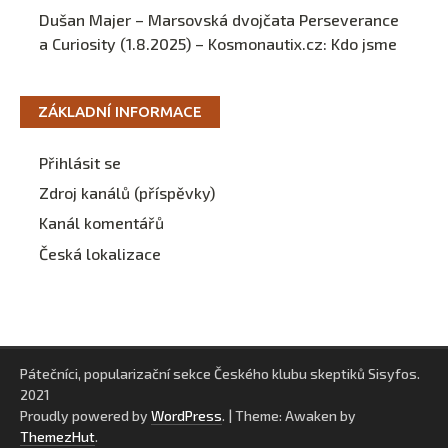
Dušan Majer – Marsovská dvojčata Perseverance
a Curiosity (1.8.2025) – Kosmonautix.cz
:
Kdo jsme
ZÁKLADNÍ INFORMACE
Přihlásit se
Zdroj kanálů (příspěvky)
Kanál komentářů
Česká lokalizace
Pátečníci, popularizační sekce Českého klubu skeptiků Sisyfos.
2021
Proudly powered by
WordPress
.
|
Theme: Awaken by
ThemezHut
.