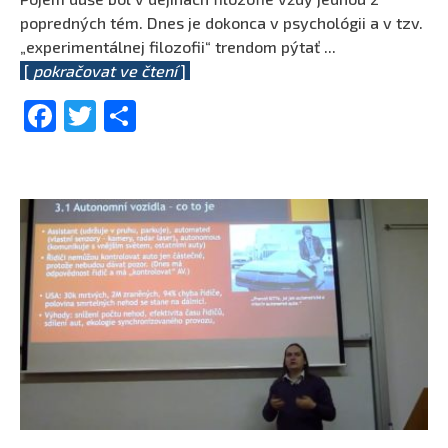
popredných tém. Dnes je dokonca v psychológii a v tzv.
„experimentálnej filozofii“ trendom pýtať
...
[
pokračovat ve čtení
]
Facebook
Twitter
Share