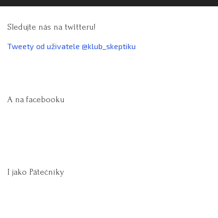
Sledujte nás na twitteru!
Tweety od uživatele @klub_skeptiku
A na facebooku
I jako Pátečníky