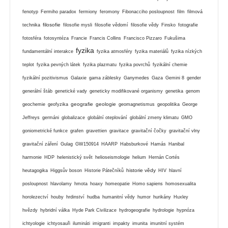
fenotyp
Fermiho paradox
fermiony
feromony
Fibonacciho posloupnost
film
filmová
filosofie
technika
filosofie mysli
filosofie vědomí
filosofie vědy
Finsko
fotografie
fotosféra
fotosyntéza
Francie
Francis Collins
Francisco Pizzaro
Fukušima
fyzika
fundamentální interakce
fyzika atmosféry
fyzika materiálů
fyzika nízkých
teplot
fyzika pevných látek
fyzika plazmatu
fyzika povrchů
fyzikální chemie
fyzikální pozitivismus
Galaxie
gama záblesky
Ganymedes
Gaza
Gemini 8
gender
generální štáb
genetické vady
geneticky modifikované organismy
genetika
genom
geografie
geologie
geochemie
geofyzika
geomagnetismus
geopolitika
George
Jeffreys
germáni
globalizace
globální oteplování
globální zmeny klimatu
GMO
goniometrické funkce
grafen
gravettien
gravitace
gravitační čočky
gravitační vlny
gravitační záření
Gulag
GW150914
HAARP
Habsburkové
Hamás
Hanibal
harmonie
HDP
helenistický svět
helioseismologie
helium
Hernán Cortés
historie vědy
heutagogika
Higgsův boson
Historie Pátečníků
HIV
hlavní
posloupnost
hlavolamy
hmota
hoaxy
homeopatie
Homo sapiens
homosexualita
horolezectví
houby
hrdinství
hudba
humanitní vědy
humor
hurikány
Huxley
hvězdy
hybridní válka
Hyde Park Civilizace
hydrogeografie
hydrologie
hypnóza
ichtyologie
ichtyosauři
ilumináti
imigranti
impakty
imunita
imunitní systém