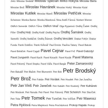
Miloslav Špecián
Mirko Rokyta
Miroslav Bárta
Jirků
Miloslav Šindelář
Miroslav Havránek
Miroslav Brož
Miroslav Horký
Miroslav Kutal
Miroslav Kutílek
Miroslav Petříček
Miroslav Mareš
Miroslav
Scheinost
Monika Barton
Monika Mareková
Nina Andrš Fárová
Norbert Werner
Oldřich Vinař
Oldřich Semerák
Oldřich Tůma
Olga Ryparová
Ondřej Čadek
Ondřej
Ondřej Šamárek
Ondřej Holý
Fišer
Ondřej Kolář
Ondřej Pejcha
Ondřej
Ondřej Vencálek
Santolík
Ondřej Sedláček
Ondřej Šrámek
Otakar Foltýn
Otakar
Funda
Patrik Doldžev
Patrik Kořenář
Paul Ermite
Paulína Tabery
Pavel Bakule
Pavel Cejnar
Pavel Gabzdyl
Pavel Boháček
Pavel Cagaš
Pavel Frič
Pavel Materna
Pavel Jungwirth
Pavel Kasík
Pavel Kosatík
Pavel Kozák
Peter Zamarovský
Pavel Pokorný
Pavel Stopka
Pavel Váňa
Pavol Bargár
Petr Brodský
Petr Bakalář
Petr Blažek
Petr Blumentrit
Petr Bob
Petr Brož
Petr Horálek
Petr Fabián
Petr Houdek
Petr Jan Juračka
Petr Jan Vinš
Petr Janeček
Petr Kulhánek
Petr Kabáth
Petr Koubský
Petr Scheirich
Petr Morávek
Petr Neruda
Petr Pavel
Petr Pokorný
Petr Slavíček
Petr Tomek
Petr Wawrosz
Petr Tureček
Petr Tolar
Petr Voříšek
Petra Hyklová
Prokop Hapala
Petra Mlejnková
Petra Procházková
Prokop