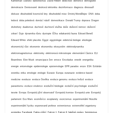
Kahneman
Dánsko
darwinismus
David Hilbert
dědičnost
demence
demografie
demokracie
Denisované
desková tektonika
dezinformace
diagnoza
dinosauři
diskuse
dlouhodobé kosmické lety
dlouhodobé mise
Dmitrij Mendělejev
DNA
doba
ledová
doba poledová
domácí násilí
domestikace
Donald Trump
doprava
Dragon
druhohory
dualismus
duchové
duchovní služba
duše
duševní nemoci
duševní
zdraví
Dyje
dynamika růstu
dystopie
Éčka
ediakarská fauna
Edvard Beneš
ekologie
Edward White
efekt placebo
Egypt
egyptologie
eidetická biologie
ekonomický růst
ekonomie
ekonomika
ekosystém
elektrodynamika
elektromagnetismus
elektronky
elektronová mikroskopie
elementární částice
ELI
Beamlines
Elon Musk
emancipace žen
emoce
Enceladus
eneolit
energetika
energie
entomologie
epidemiologie
epistemologie
EPR paradox
eroze
ESA
Esfahán
estetika
etika
etnologie
etologie
Eurasie
Europa
eutanazie
evidence based
evoluce
medicine
evoluce člověka
evoluce genomu
evoluce hvězd
evoluce
evoluční biologie
evoluční
parasitismu
evoluce virulence
evoluční psychologie
teorie
Evropa
Evropská jižní observatoř
Evropská komise
Evropská unie
Evropský
parlament
Exo Mars
exoměsíce
exoplanety
exorcismus
experimentální filosofie
experimentální fyzika
exponované profese
extremismus
extremofilní organismy
ezoterika
Facebook
Fakta vítězí
Falcon 1
Falcon 9
falešné zprávy
feminismus