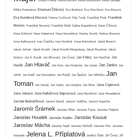
Dušan Prokop
Eliška Klozová
Eliška Mikysková
Eliška Selinger
Emanuel Žďárský
Eliška Svobodová
Eva Broklová
Eva Höschlová
Eva Klusová
Eva Kundtová Klocová
František
Fatima Cvrčková
Filip Tvrdý
František Flodr
Morkes
František Novotný
František Wald
Galina Kopaněvová
Hana Čížková
Hana Dufková
Hana Habartová
Hana Navrátilová
Hanina Veselá
Helena Illnerová
Irena Kalhousová
Ivan Čepička
Ivan Horáček
Ivana Kolmašová
Jakub Benech
Jakub Jelínek
Jakub Kroulík
Jakub Kroulík-Klingenberg
Jakub Rozehnal
Jakub
Jan Fábry
Jan
Szánzo
Jan A. Kozák
Jan Bičovský
Jan Černý
Jan Havlíček
Jan Hlaváč
Jan Janko
Havlík
Jan Hora
Jan Hrubecký
Jan Janek
Jan
Jan
Jehlík
Jan Kolář
Jan Konvalinka
Jan Rybář
Jan Špaček
Jan Stěnička
Toman
Jana Cíglerová
Jan Veselý
Jan Vojtko
Jan Votýpka
Jan Wintr
Jana Jebavá
Jana Kalbáčová Vejpravová
Jana Mynářová
Jana Nenadalová
Jarmila Bednaříková
Jaromír Beneš
Jaromír Jedlička
Jaromír Kopeček
Jaromír Šrámek
Jaroslav Bílek
Jaroslav Fanta
Jaroslav Flejberk
Jaroslav Houdek
Jaroslav Kousal
Jaroslav Kadlec
Jaroslav Mácha
Jaroslav Nejdl
Jaroslav Nešetřil
Jaroslav Petr
Jaroslav
Jelena L. Příplatová
Vostatek
Jindřich Šídlo
Jiří Černý
Jiří