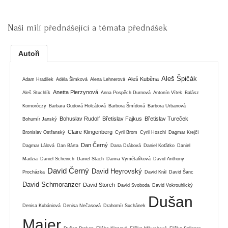
Naši milí přednášející a témata přednášek
Autoři
Aleš Špičák
Aleš Kuběna
Adam Hradilek
Adéla Šimková
Alena Lehnerová
Anetta Pierzynová
Aleš Stuchlík
Anna Pospěch Durnová
Antonín Vítek
Balász
Komoróczy
Barbara Oudová Holcátová
Barbora Šmídová
Barbora Urbanová
Bohuslav Rudolf
Břetislav Fajkus
Břetislav Tureček
Bohumír Janský
Claire Klingenberg
Bronislav Ostřanský
Cyril Brom
Cyril Hoschl
Dagmar Krejčí
Dan Černý
Dagmar Lálová
Dan Bárta
Dana Drábová
Daniel Koťátko
Daniel
Madzia
Daniel Scheirich
Daniel Stach
Darina Vymětalíková
David Anthony
David Černý
David Heyrovský
Procházka
David Král
David Šanc
David Schmoranzer
David Storch
David Svoboda
David Vokrouhlický
Dušan
Denisa Kubániová
Denisa Nečasová
Drahomír Suchánek
Majer