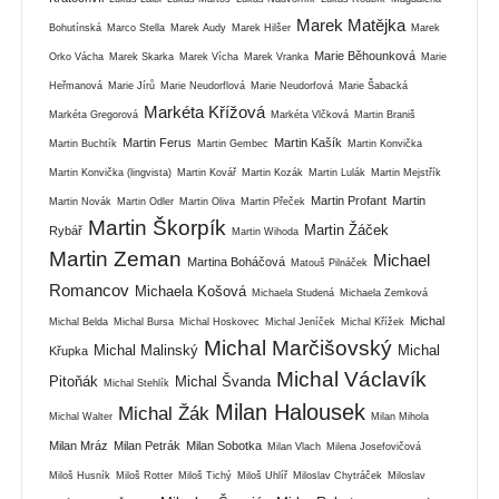
Marek Matějka
Bohutínská
Marco Stella
Marek Audy
Marek Hilšer
Marek
Marie Běhounková
Orko Vácha
Marek Skarka
Marek Vícha
Marek Vranka
Marie
Heřmanová
Marie Jírů
Marie Neudorflová
Marie Neudorfová
Marie Šabacká
Markéta Křížová
Markéta Gregorová
Markéta Vlčková
Martin Braniš
Martin Ferus
Martin Kašík
Martin Buchtík
Martin Gembec
Martin Konvička
Martin Konvička (lingvista)
Martin Kovář
Martin Kozák
Martin Lulák
Martin Mejstřík
Martin Profant
Martin
Martin Novák
Martin Odler
Martin Oliva
Martin Přeček
Martin Škorpík
Martin Žáček
Rybář
Martin Wihoda
Martin Zeman
Michael
Martina Boháčová
Matouš Pilnáček
Romancov
Michaela Košová
Michaela Studená
Michaela Zemková
Michal
Michal Belda
Michal Bursa
Michal Hoskovec
Michal Jeníček
Michal Křížek
Michal Marčišovský
Michal Malinský
Michal
Křupka
Michal Václavík
Pitoňák
Michal Švanda
Michal Stehlík
Milan Halousek
Michal Žák
Michal Walter
Milan Mihola
Milan Mráz
Milan Petrák
Milan Sobotka
Milan Vlach
Milena Josefovičová
Miloš Husník
Miloš Rotter
Miloš Tichý
Miloš Uhlíř
Miloslav Chytráček
Miloslav