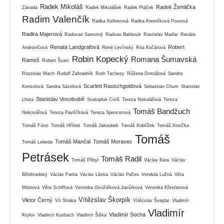
Radek Mikoláš
Radek Žemlička
Závada
Radek Mikulášek
Radek Ptáček
Radim Valenčík
Radka Kellnerová
Radka Kremlíková Pourová
Radka Majerová
Radovan Samotný
Radvan Bahbouh
Rastislav Maďar
Renáta
Renata Landgrafová
Robert
Androvičová
René Levínský
Rita Kočárová
Robin Kopecký
Romana Šumavská
Rameš
Robert Švarc
Rostislav Mach
Rudolf Zahradník
Ruth Tachezy
Růžena Dostálová
Sandra
Scarlett Rauschgoldová
Kreisslová
Sandra Sázelová
Sebastian Chum
Stanislav
Stanislav Vosolsobě
Lhota
Svatopluk Civiš
Tereza Nekolářová
Tereza
Tomáš Bandžuch
Nekovářová
Tereza Pavlíčková
Tereza Spencerová
Tomáš Fürst
Tomáš Hříbek
Tomáš Jakoubek
Tomáš Koblížek
Tomáš Kosička
Tomáš
Tomáš Mančal
Tomáš Moravec
Tomáš Lebeda
Petrásek
Tomáš Radil
Tomáš Přibyl
Václav Bára
Václav
Bělohradský
Václav Fanta
Václav Láska
Václav Pačes
Vendula Lužná
Věra
Milotová
Věra Schiffová
Veronika Gvoždíková Javůrková
Veronika Křesťanová
Vítězslav Škorpík
Viktor Černý
Vít Straka
Vítězslav Švejdar
Vladimír
Vladimír
Vladimír Socha
Krylov
Vladimír Kusbach
Vladimír Šiška