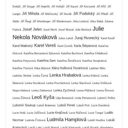
Dolejší
Jiří Grygar
Jiří Hejkrlík
Jiří Hořejší
Jiří Kacetl
Jiří Kocourek
Jiří Kříž
Jiří
Jiří Mihola
Jiří Podolský
Langer
Jiří Mikšovský
Jiří Novák
Jiří Přibáň
Jiří
Sádlo
Jiří Štegl
Jiří Weinberger
Jiří Wiedermann
Jitka Lindová
Jitka Slabá
Johana
Julie
Josef Jelen
Fialová
Josef Michl
Josef Moural
Julie Beritová
Nekola Nováková
Juraj Hvorecký
Julius Lukeš
Karel Kovář
Karel Vereš
Karel Malinský
Karla Štěpánová
Karel Zvoník
Katarína
Holcová
Kateřina Bernardová Sýkorová
Kateřina Buchtová
Kateřina Chládková
Kateřina Sam
Kateřina Potyszová
Kateřina Šimáčková
Kateřina Smejkalová
Klára Hulíková Tesárková
Kateřina Thorová
Klára Bártová
Ladislav Miko
Lenka Hrabalová
Ladislav Skrbek
Lenka Černá
Lenka Králová
Lenka
Maierová
Lenka Nováková
Lenka Procházková
Lenka Slavíková
Lenka Vrtišková
Lenka Zychová
Nejezchlebová
Lenka Zdeborová
Leona Plášilová
Leona Šímová
Leoš Kyša
Leona Žůrková
Lilija Burianová
Linda Petraturová
Lubomír Peške
Lubomír Soukup
Luboš Perek
Luboš Brabenec
Luboš Pick
Lucie Davidová
Lucie Krejčová
Luděk
Lucie Hrdá
Lucie Juřičková
Lucie Ráčková
Lucie Tungul
Ludmila Hamplová
Nezmar
Lukáš
Ludmila Čírtková
Lukáš Houška
Kratochvíl
Lukáš Laibl
Lukáš Martoš
Lukáš Nádvorník
Lukáš Roubík
Magdalena