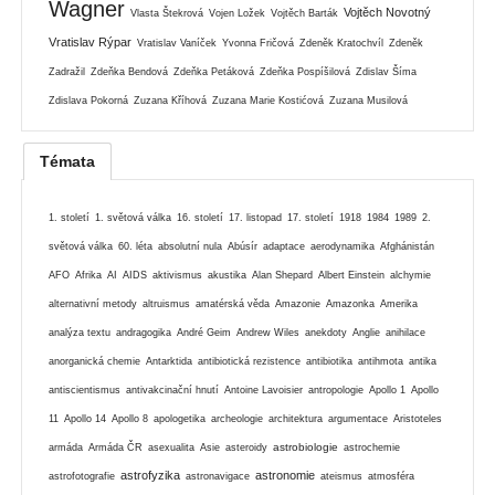
Wagner
Vojtěch Novotný
Vlasta Štekrová
Vojen Ložek
Vojtěch Barták
Vratislav Rýpar
Vratislav Vaníček
Yvonna Fričová
Zdeněk Kratochvíl
Zdeněk
Zadražil
Zdeňka Bendová
Zdeňka Petáková
Zdeňka Pospíšilová
Zdislav Šíma
Zdislava Pokorná
Zuzana Kříhová
Zuzana Marie Kostićová
Zuzana Musilová
Témata
1. století
1. světová válka
16. století
17. listopad
17. století
1918
1984
1989
2.
světová válka
60. léta
absolutní nula
Abúsír
adaptace
aerodynamika
Afghánistán
AFO
Afrika
AI
AIDS
aktivismus
akustika
Alan Shepard
Albert Einstein
alchymie
alternativní metody
altruismus
amatérská věda
Amazonie
Amazonka
Amerika
analýza textu
andragogika
André Geim
Andrew Wiles
anekdoty
Anglie
anihilace
anorganická chemie
Antarktida
antibiotická rezistence
antibiotika
antihmota
antika
antiscientismus
antivakcinační hnutí
Antoine Lavoisier
antropologie
Apollo 1
Apollo
11
Apollo 14
Apollo 8
apologetika
archeologie
architektura
argumentace
Aristoteles
astrobiologie
armáda
Armáda ČR
asexualita
Asie
asteroidy
astrochemie
astrofyzika
astronomie
astrofotografie
astronavigace
ateismus
atmosféra