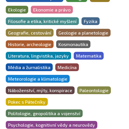
Ekologie
Ekonomie a právo
Filosofie a etika, kritické myšlení
Fyzika
Geografie, cestování
Geologie a planetologie
Historie, archeologie
Kosmonautika
Literatura, lingvistika, jazyky
Matematika
Média a žurnalistika
Medicína
Meteorologie a klimatologie
Náboženství, mýty, konspirace
Paleontologie
Pokec s Pátečníky
Politologie, geopolitika a vojenství
Psychologie, kognitivní vědy a neurovědy