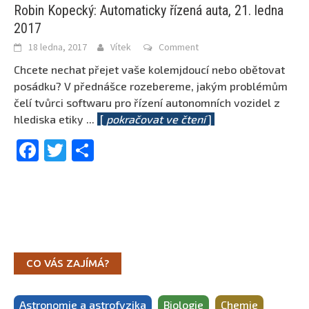
Robin Kopecký: Automaticky řízená auta, 21. ledna
2017
18 ledna, 2017
Vítek
Comment
Chcete nechat přejet vaše kolemjdoucí nebo obětovat
posádku? V přednášce rozebereme, jakým problémům
čelí tvůrci softwaru pro řízení autonomních vozidel z
hlediska etiky
...
[
pokračovat ve čtení
]
Facebook
Twitter
Share
CO VÁS ZAJÍMÁ?
Astronomie a astrofyzika
Biologie
Chemie