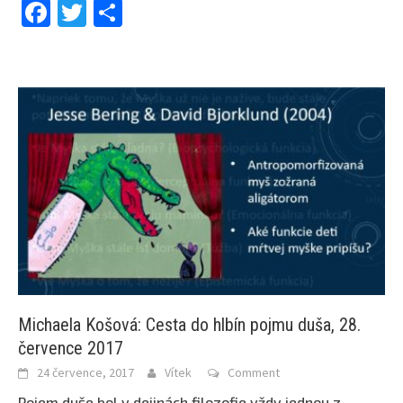
Facebook
Twitter
Share
Michaela Košová: Cesta do hlbín pojmu duša, 28.
července 2017
24 července, 2017
Vítek
Comment
Pojem duše bol v dejinách filozofie vždy jednou z