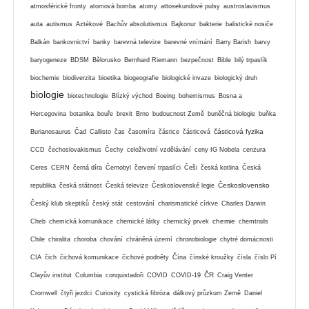
atmosférické fronty
atomová bomba
atomy
attosekundové pulsy
austroslavismus
auta
autismus
Aztékové
Bachův absolutismus
Bajkonur
bakterie
balistické nosiče
Balkán
bankovnictví
banky
barevná televize
barevné vnímání
Barry Barish
barvy
baryogeneze
BDSM
Bělorusko
Bernhard Riemann
bezpečnost
Bible
bilý trpaslík
biochemie
biodiverzita
bioetika
biogeografie
biologické invaze
biologický druh
biologie
biotechnologie
Blízký východ
Boeing
bohemismus
Bosna a
Hercegovina
botanika
bouře
brexit
Brno
budoucnost Země
buněčná biologie
buňka
částicová fyzika
Burianosaurus
Čad
Callisto
čas
časomíra
částice
částicová
CCD
čechoslovakismus
Čechy
celoživotní vzdělávání
ceny IG Nobela
cenzura
Ceres
CERN
černá díra
Černobyl
červení trpaslíci
Češi
česká kotlina
Česká
Československo
republika
česká státnost
Česká televize
Československé legie
Český klub skeptiků
český stát
cestování
charismatické církve
Charles Darwin
chemie
Cheb
chemická komunikace
chemické látky
chemický prvek
chemtrails
Chile
chiralita
choroba
chování
chráněná území
chronobiologie
chytré domácnosti
CIA
čich
čichová komunikace
čichové podněty
Čína
čínské kroužky
čísla
číslo Pí
ČR
Clayův institut
Columbia
conquistadoři
COVID
COVID-19
Craig Venter
Cromwell
čtyři jezdci
Curiosity
cystická fibróza
dálkový průzkum Země
Daniel