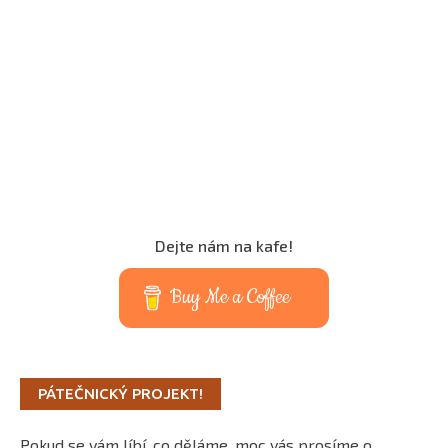
Dejte nám na kafe!
Buy Me a Coffee
PÁTEČNICKÝ PROJEKT!
Pokud se vám líbí, co děláme, moc vás prosíme o