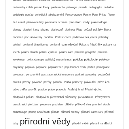
partnerský vztah
pásmo Gazy
pastevectví
patologie
pavěda
pedagogika
pediatrie
pedologie
peníze
periodická tabulka prvků
Perseverance
Persie
Peru
Philae
Pierre
planetární vědy
planetologie
de Fermat
pilotované lety
planetární ochrana
planety
platební karty
plazma
plesiosauři
plodnost
Pluto
počasí
počátky života
počítače
počítačové hry
počítání
Pod Svícnem
podledovcová jezera
pohádky
pohlaví
pohlavní dimorfismus
pohlavní rozmnožování
Pokec s Pátečníky
pokusy na
lidech
polární oblasti
polární výzkum
polární záře
politická geografie
politická
politika
politologie
korektnost
politická mapa
politický extremismus
polokovy
polymery
poprava
populace
popularizace
popularizace vědy
porfen
pornografie
porodnost
porozumění
posttraumatická intervence
potkani
potraviny
poválečná
politika
pověry
povodně
požáry
poznání
Praha
prameny
práva dětí
práva žen
práva zvířat
pravěk
pravice
právo
pravopis
Pražský hrad
Přední východ
předpověď počasí
předpovědi
předvolební průzkumy
prekambrium
Přemyslovci
presokratici
přetížení
prevence
prezident
příběhy
přílivové vlny
primární okruh
primatologie
princip neurčitosti
příroda
přírodní archivy
přírodní katastrofy
přírodní
přírodní vědy
látky
přírodní výběr
přistání na Měsíci