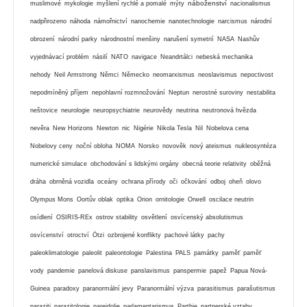
náboženství
muslimové
mykologie
myšlení rychlé a pomalé
mýty
nacionalismus
nadpřirozeno
náhoda
námořnictví
nanochemie
nanotechnologie
narcismus
národní
obrození
národní parky
národnostní menšiny
narušení symetrií
NASA
Nashův
vyjednávací problém
násilí
NATO
navigace
Neandrtálci
nebeská mechanika
nehody
Neil Armstrong
Němci
Německo
neomarxismus
neoslavismus
nepoctivost
nepodmíněný příjem
nepohlavní rozmnožování
Neptun
nerostné suroviny
nestabilita
neštovice
neurologie
neuropsychiatrie
neurovědy
neutrina
neutronová hvězda
nevěra
New Horizons
Newton
nic
Nigérie
Nikola Tesla
Nil
Nobelova cena
Nobelovy ceny
noční obloha
NOMA
Norsko
novověk
nový ateismus
nukleosyntéza
numerické simulace
obchodování s lidskými orgány
obecná teorie relativity
oběžná
dráha
obrněná vozidla
oceány
ochrana přírody
oči
očkování
odboj
oheň
olovo
Olympus Mons
Oortův oblak
optika
Orion
ornitologie
Orwell
oscilace neutrin
osídlení
OSIRIS-REx
ostrov stability
osvětlení
osvícenský absolutismus
osvícenství
otroctví
Ötzi
ozbrojené konflikty
pachové látky
pachy
paleoklimatologie
paleolit
paleontologie
Palestina
PALS
památky
paměť
paměť
vody
pandemie
panelová diskuse
panslavismus
panspermie
papež
Papua Nová-
Guinea
paradoxy
paranormální jevy
Paranormální výzva
parasitismus
parašutismus
paraziti
parazitologie
pareidolie
parlamentarismus
Parthie
partnerské vztahy