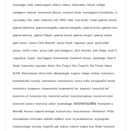
imunologie
Indie
Indoevropané
infekce
inflace
informatika
Inkové
InSight
inteligence
internet
internetové diskuze
invazivní druhy
investigativní žurnalistika
Io
iracionalita
Írán
islám
Islámský stát
ISRO
Itálie
Ivan Koněv
Izrael
jaderná chemie
jaderná elektrárna
jaderná energetika
jaderná energetiky
jaderná fyzika
jaderná zima
jaderné doktríny
jaderné štěpení
jaderné zbraně
jaderné zbrojení
jaderný reaktor
jádro atomu
James Clerk Maxwell
James Randi
Japonsko
jazyk
jazykověda
jazyky
Ježek v kleci
jezera
jídlo
jiné inteligence
Jižní Amerika
John Stapp
Josef II.
Jugoslávie
Jupiter
Jurij Gagarin
Kamiokande
Kanárské ostrovy
kardiologie
Karel II.
Stuart
katastrofa
kauzalita
Kelvin
Kim Čong-Il
Kim Čong-Un
Kip Thorne
klamy
klimatologie
KLDR
Klementinum
klima měst
kognice
kolaps
kolonie
kolonizace
konspirační teorie
kombinatorika
komety
komunikace
komunismus
konce světa
konstrukce
kooperace
kooperativita
kooperativní hry
kopytníci
kosmická loď
kosmická síť
kosmické lety
kosmické počasí
kosmické pohony
kosmické smetí
kosmonautika
kosmologie
kosmické stanice
kosmické záření
Kosntantin a
Metoděj
Kosovo
krajinná ekologie
krasové jevy
kreacionismus
křesťanství
Křída
kritické myšlení
kriminalistika
kriminalita
krize
kryovulkanismus
kryptografie
kryptozoologie
krystaly
Kuiperův pás
kultura
kulturní krajina
Kurt Gödel
kvantová