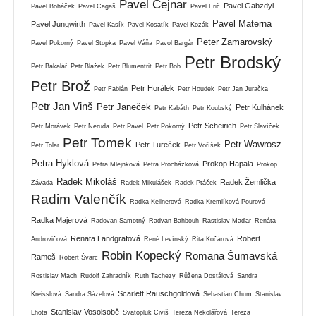
Pavel Cejnar
Pavel Gabzdyl
Pavel Boháček
Pavel Cagaš
Pavel Frič
Pavel Materna
Pavel Jungwirth
Pavel Kasík
Pavel Kosatík
Pavel Kozák
Peter Zamarovský
Pavel Pokorný
Pavel Stopka
Pavel Váňa
Pavol Bargár
Petr Brodský
Petr Bakalář
Petr Blažek
Petr Blumentrit
Petr Bob
Petr Brož
Petr Horálek
Petr Fabián
Petr Houdek
Petr Jan Juračka
Petr Jan Vinš
Petr Janeček
Petr Kulhánek
Petr Kabáth
Petr Koubský
Petr Scheirich
Petr Morávek
Petr Neruda
Petr Pavel
Petr Pokorný
Petr Slavíček
Petr Tomek
Petr Wawrosz
Petr Tureček
Petr Tolar
Petr Voříšek
Petra Hyklová
Prokop Hapala
Petra Mlejnková
Petra Procházková
Prokop
Radek Mikoláš
Radek Žemlička
Závada
Radek Mikulášek
Radek Ptáček
Radim Valenčík
Radka Kellnerová
Radka Kremlíková Pourová
Radka Majerová
Radovan Samotný
Radvan Bahbouh
Rastislav Maďar
Renáta
Renata Landgrafová
Robert
Androvičová
René Levínský
Rita Kočárová
Robin Kopecký
Romana Šumavská
Rameš
Robert Švarc
Rostislav Mach
Rudolf Zahradník
Ruth Tachezy
Růžena Dostálová
Sandra
Scarlett Rauschgoldová
Kreisslová
Sandra Sázelová
Sebastian Chum
Stanislav
Stanislav Vosolsobě
Lhota
Svatopluk Civiš
Tereza Nekolářová
Tereza