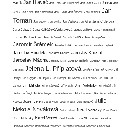
Jan Hlaváč
Jan Janko
Havlík
Jan Hora
Jan Hrubecký
Jan Janek
Jan
Jan
Jehlík
Jan Kolář
Jan Konvalinka
Jan Rybář
Jan Špaček
Jan Stěnička
Toman
Jana Cíglerová
Jan Veselý
Jan Vojtko
Jan Votýpka
Jan Wintr
Jana Jebavá
Jana Kalbáčová Vejpravová
Jana Mynářová
Jana Nenadalová
Jarmila Bednaříková
Jaromír Beneš
Jaromír Jedlička
Jaromír Kopeček
Jaromír Šrámek
Jaroslav Bílek
Jaroslav Fanta
Jaroslav Flejberk
Jaroslav Houdek
Jaroslav Kousal
Jaroslav Kadlec
Jaroslav Mácha
Jaroslav Nejdl
Jaroslav Nešetřil
Jaroslav Petr
Jaroslav
Jelena L. Příplatová
Vostatek
Jindřich Šídlo
Jiří Černý
Jiří
Dolejší
Jiří Grygar
Jiří Hejkrlík
Jiří Hořejší
Jiří Kacetl
Jiří Kocourek
Jiří Kříž
Jiří
Jiří Mihola
Jiří Podolský
Langer
Jiří Mikšovský
Jiří Novák
Jiří Přibáň
Jiří
Sádlo
Jiří Štegl
Jiří Weinberger
Jiří Wiedermann
Jitka Lindová
Jitka Slabá
Johana
Julie
Josef Jelen
Fialová
Josef Michl
Josef Moural
Julie Beritová
Nekola Nováková
Juraj Hvorecký
Julius Lukeš
Karel Kovář
Karel Vereš
Karel Malinský
Karla Štěpánová
Karel Zvoník
Katarína
Holcová
Kateřina Bernardová Sýkorová
Kateřina Buchtová
Kateřina Chládková