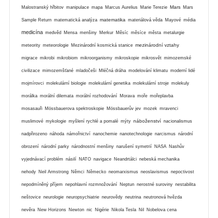
Mars
Malostranský hřbitov
manipulace
mapa
Marcus Aurelius
Marie Terezie
Mars
matematika
Sample Return
matematická analýza
materiálová věda
Mayové
média
medicína
medvěd
Mensa
menšiny
Merkur
Měsíc
měsíce
města
metalurgie
mezinárodní vztahy
meteority
meteorologie
Mezinárodní kosmická stanice
migrace
mikrobi
mikrobiom
mikroorganismy
mikroskopie
mikrosvět
mimozemské
civilizace
mimozemšťané
mladočeši
Mléčná dráha
modelování klimatu
moderní lidé
mojmírovci
molekulární biologie
molekulární genetika
molekulární stroje
molekuly
morálka
morální dilemata
morální rozhodování
Morava
moře
mořeplavba
mosasauři
Mössbauerova spektroskopie
Mössbauerův jev
mozek
mravenci
náboženství
muslimové
mykologie
myšlení rychlé a pomalé
mýty
nacionalismus
nadpřirozeno
náhoda
námořnictví
nanochemie
nanotechnologie
narcismus
národní
obrození
národní parky
národnostní menšiny
narušení symetrií
NASA
Nashův
vyjednávací problém
násilí
NATO
navigace
Neandrtálci
nebeská mechanika
nehody
Neil Armstrong
Němci
Německo
neomarxismus
neoslavismus
nepoctivost
nepodmíněný příjem
nepohlavní rozmnožování
Neptun
nerostné suroviny
nestabilita
neštovice
neurologie
neuropsychiatrie
neurovědy
neutrina
neutronová hvězda
nevěra
New Horizons
Newton
nic
Nigérie
Nikola Tesla
Nil
Nobelova cena