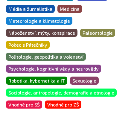
Média a žurnalistika
Medicína
Meteorologie a klimatologie
Náboženství, mýty, konspirace
Paleontologie
Pokec s Pátečníky
Politologie, geopolitika a vojenství
Psychologie, kognitivní vědy a neurovědy
Robotika, kybernetika a IT
Sexuologie
Sociologie, antropologie, demografie a etnologie
Vhodné pro SŠ
Vhodné pro ZŠ