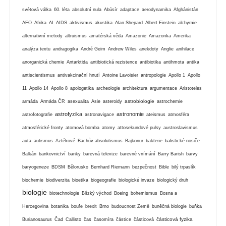
světová válka
60. léta
absolutní nula
Abúsír
adaptace
aerodynamika
Afghánistán
AFO
Afrika
AI
AIDS
aktivismus
akustika
Alan Shepard
Albert Einstein
alchymie
alternativní metody
altruismus
amatérská věda
Amazonie
Amazonka
Amerika
analýza textu
andragogika
André Geim
Andrew Wiles
anekdoty
Anglie
anihilace
anorganická chemie
Antarktida
antibiotická rezistence
antibiotika
antihmota
antika
antiscientismus
antivakcinační hnutí
Antoine Lavoisier
antropologie
Apollo 1
Apollo
11
Apollo 14
Apollo 8
apologetika
archeologie
architektura
argumentace
Aristoteles
astrobiologie
armáda
Armáda ČR
asexualita
Asie
asteroidy
astrochemie
astrofyzika
astronomie
astrofotografie
astronavigace
ateismus
atmosféra
atmosférické fronty
atomová bomba
atomy
attosekundové pulsy
austroslavismus
auta
autismus
Aztékové
Bachův absolutismus
Bajkonur
bakterie
balistické nosiče
Balkán
bankovnictví
banky
barevná televize
barevné vnímání
Barry Barish
barvy
baryogeneze
BDSM
Bělorusko
Bernhard Riemann
bezpečnost
Bible
bilý trpaslík
biochemie
biodiverzita
bioetika
biogeografie
biologické invaze
biologický druh
biologie
biotechnologie
Blízký východ
Boeing
bohemismus
Bosna a
Hercegovina
botanika
bouře
brexit
Brno
budoucnost Země
buněčná biologie
buňka
částicová fyzika
Burianosaurus
Čad
Callisto
čas
časomíra
částice
částicová