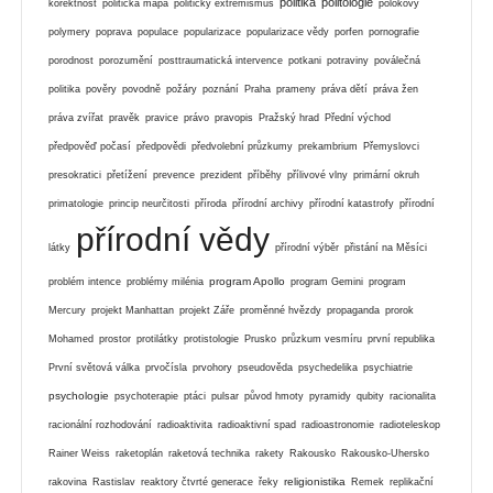
politika
politologie
korektnost
politická mapa
politický extremismus
polokovy
polymery
poprava
populace
popularizace
popularizace vědy
porfen
pornografie
porodnost
porozumění
posttraumatická intervence
potkani
potraviny
poválečná
politika
pověry
povodně
požáry
poznání
Praha
prameny
práva dětí
práva žen
práva zvířat
pravěk
pravice
právo
pravopis
Pražský hrad
Přední východ
předpověď počasí
předpovědi
předvolební průzkumy
prekambrium
Přemyslovci
presokratici
přetížení
prevence
prezident
příběhy
přílivové vlny
primární okruh
primatologie
princip neurčitosti
příroda
přírodní archivy
přírodní katastrofy
přírodní
přírodní vědy
látky
přírodní výběr
přistání na Měsíci
program Apollo
problém intence
problémy milénia
program Gemini
program
Mercury
projekt Manhattan
projekt Záře
proměnné hvězdy
propaganda
prorok
Mohamed
prostor
protilátky
protistologie
Prusko
průzkum vesmíru
první republika
První světová válka
prvočísla
prvohory
pseudověda
psychedelika
psychiatrie
psychologie
psychoterapie
ptáci
pulsar
původ hmoty
pyramidy
qubity
racionalita
racionální rozhodování
radioaktivita
radioaktivní spad
radioastronomie
radioteleskop
Rainer Weiss
raketoplán
raketová technika
rakety
Rakousko
Rakousko-Uhersko
religionistika
rakovina
Rastislav
reaktory čtvrté generace
řeky
Remek
replikační