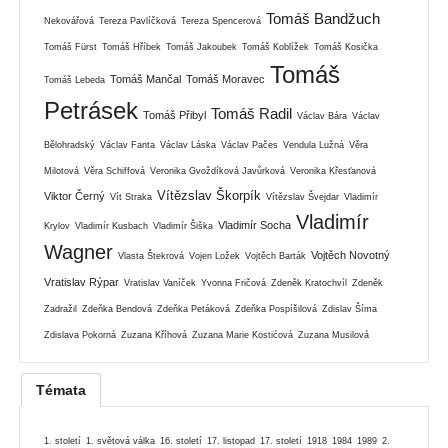
Tomáš Bandžuch
Nekovářová
Tereza Pavlíčková
Tereza Spencerová
Tomáš Fürst
Tomáš Hříbek
Tomáš Jakoubek
Tomáš Koblížek
Tomáš Kosička
Tomáš
Tomáš Mančal
Tomáš Moravec
Tomáš Lebeda
Petrásek
Tomáš Radil
Tomáš Přibyl
Václav Bára
Václav
Bělohradský
Václav Fanta
Václav Láska
Václav Pačes
Vendula Lužná
Věra
Milotová
Věra Schiffová
Veronika Gvoždíková Javůrková
Veronika Křesťanová
Vítězslav Škorpík
Viktor Černý
Vít Straka
Vítězslav Švejdar
Vladimír
Vladimír
Vladimír Socha
Krylov
Vladimír Kusbach
Vladimír Šiška
Wagner
Vojtěch Novotný
Vlasta Štekrová
Vojen Ložek
Vojtěch Barták
Vratislav Rýpar
Vratislav Vaníček
Yvonna Fričová
Zdeněk Kratochvíl
Zdeněk
Zadražil
Zdeňka Bendová
Zdeňka Petáková
Zdeňka Pospíšilová
Zdislav Šíma
Zdislava Pokorná
Zuzana Kříhová
Zuzana Marie Kostićová
Zuzana Musilová
Témata
1. století
1. světová válka
16. století
17. listopad
17. století
1918
1984
1989
2.