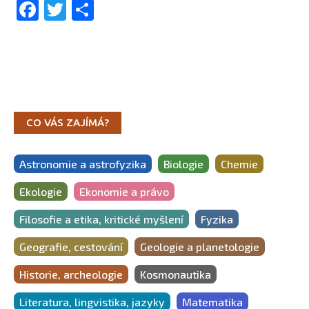
Facebook
Twitter
Share
CO VÁS ZAJÍMÁ?
Astronomie a astrofyzika
Biologie
Chemie
Ekologie
Ekonomie a právo
Filosofie a etika, kritické myšlení
Fyzika
Geografie, cestování
Geologie a planetologie
Historie, archeologie
Kosmonautika
Literatura, lingvistika, jazyky
Matematika