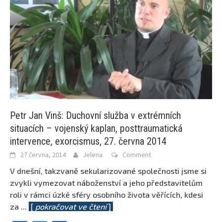
Petr Jan Vinš: Duchovní služba v extrémních
situacích – vojenský kaplan, posttraumatická
intervence, exorcismus, 27. června 2014
27 června, 2014
Jelena
Comment
V dnešní, takzvaně sekularizované společnosti jsme si
zvykli vymezovat náboženství a jeho představitelům
roli v rámci úzké sféry osobního života věřících, kdesi
za
...
[
pokračovat ve čtení
]