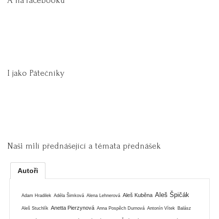
A na facebooku
I jako Pátečníky
Naši milí přednášející a témata přednášek
Autoři
Aleš Špičák
Aleš Kuběna
Adam Hradilek
Adéla Šimková
Alena Lehnerová
Anetta Pierzynová
Aleš Stuchlík
Anna Pospěch Durnová
Antonín Vítek
Balász