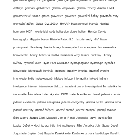
geografie
geologie
geochemie
geofyzika
geomagnetismus
geopolitika
George
Jeffreys
germáni
globalizace
globální oteplování
globální zmeny klimatu
GMO
goniometrické funkce
grafen
gravettien
gravitace
gravitační čočky
gravitační vlny
gravitační záření
Gulag
GW150914
HAARP
Habsburkové
Hamás
Hanibal
harmonie
HDP
helenistický svět
helioseismologie
helium
Hernán Cortés
historie vědy
heutagogika
Higgsův boson
Historie Pátečníků
HIV
hlavní
posloupnost
hlavolamy
hmota
hoaxy
homeopatie
Homo sapiens
homosexualita
horolezectví
houby
hrdinství
hudba
humanitní vědy
humor
hurikány
Huxley
hvězdy
hybridní válka
Hyde Park Civilizace
hydrogeografie
hydrologie
hypnóza
ichtyologie
ichtyosauři
ilumináti
imigranti
impakty
imunita
imunitní systém
imunologie
Indie
Indoevropané
infekce
inflace
informatika
Inkové
InSight
inteligence
internet
internetové diskuze
invazivní druhy
investigativní žurnalistika
Io
iracionalita
Írán
islám
Islámský stát
ISRO
Itálie
Ivan Koněv
Izrael
jaderná chemie
jaderná elektrárna
jaderná energetika
jaderná energetiky
jaderná fyzika
jaderná zima
jaderné doktríny
jaderné štěpení
jaderné zbraně
jaderné zbrojení
jaderný reaktor
jádro atomu
James Clerk Maxwell
James Randi
Japonsko
jazyk
jazykověda
jazyky
Ježek v kleci
jezera
jídlo
jiné inteligence
Jižní Amerika
John Stapp
Josef II.
Jugoslávie
Jupiter
Jurij Gagarin
Kamiokande
Kanárské ostrovy
kardiologie
Karel II.