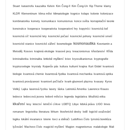
Stuart
katastrofa
kauzalita
Kelvin
Kim Čong-Il
Kim Čong-Un
Kip Thorne
klamy
klimatologie
KLDR
Klementinum
klima měst
kognice
kolaps
kolonie
kolonizace
konspirační teorie
kombinatorika
komety
komunikace
komunismus
konce světa
konstrukce
kooperace
kooperativita
kooperativní hry
kopytníci
kosmická loď
kosmická síť
kosmické lety
kosmické počasí
kosmické pohony
kosmické smetí
kosmonautika
kosmologie
kosmické stanice
kosmické záření
Kosntantin a
Metoděj
Kosovo
krajinná ekologie
krasové jevy
kreacionismus
křesťanství
Křída
kritické myšlení
kriminalistika
kriminalita
krize
kryovulkanismus
kryptografie
kryptozoologie
krystaly
Kuiperův pás
kultura
kulturní krajina
Kurt Gödel
kvantová
kvantová fyzika
biologie
kvantová chemie
kvantová mechanika
kvantová optika
kvantová provázanost
kvantové počítače
kvark-gluonové plazma
kvasary
Kyros
Veliký
Lajka
laserová fyzika
lasery
láska
Latinská Amerika
Lawrence Krauss
ledovce
ledovcová jezera
ledové měsíce
legenda
legislativa
lékařská etika
lékařství
lesy
letectví
letniční církve
LGBTQ
Libye
lidská práva
LIGO
limes
romanum
lingvistika
literatura
lithium
litosferické desky
lodě
logické uvažování
logika
lokální invariance
loterie
lovci a sběrači
Ludolfovo číslo
lymská borelióza
lyžování
Machovo číslo
magické myšlení
Magion
magnetismus
malakologie
Mali