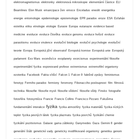
elektromagnetismus
elektronky
elektronová mikroskopie
elementární částice
ELI
Beamlines
Elon Musk
emancipace žen
emoce
Enceladus
eneolit
energetika
energie
entomologie
epidemiologie
epistemologie
EPR paradox
eroze
ESA
Esfahán
estetika
etika
etnologie
etologie
Eurasie
Europa
eutanazie
evidence based
evoluce
medicine
evoluce člověka
evoluce genomu
evoluce hvězd
evoluce
evoluční biologie
evoluční
parasitismu
evoluce virulence
evoluční psychologie
teorie
Evropa
Evropská jižní observatoř
Evropská komise
Evropská unie
Evropský
parlament
Exo Mars
exoměsíce
exoplanety
exorcismus
experimentální filosofie
experimentální fyzika
exponované profese
extremismus
extremofilní organismy
ezoterika
Facebook
Fakta vítězí
Falcon 1
Falcon 9
falešné zprávy
feminismus
fenotyp
Fermiho paradox
fermiony
feromony
Fibonacciho posloupnost
film
filmová
filosofie
technika
filosofie mysli
filosofie vědomí
filosofie vědy
Finsko
fotografie
fotosféra
fotosyntéza
Francie
Francis Collins
Francisco Pizzaro
Fukušima
fyzika
fundamentální interakce
fyzika atmosféry
fyzika materiálů
fyzika nízkých
teplot
fyzika pevných látek
fyzika plazmatu
fyzika povrchů
fyzikální chemie
fyzikální pozitivismus
Galaxie
gama záblesky
Ganymedes
Gaza
Gemini 8
gender
generální štáb
genetické vady
geneticky modifikované organismy
genetika
genom