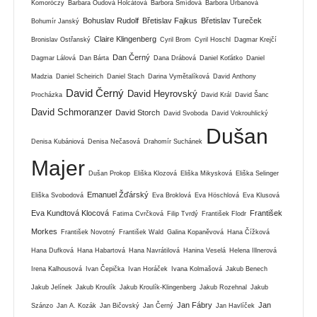
Komoróczy
Barbara Oudová Holcátová
Barbora Šmídová
Barbora Urbanová
Bohuslav Rudolf
Břetislav Fajkus
Břetislav Tureček
Bohumír Janský
Claire Klingenberg
Bronislav Ostřanský
Cyril Brom
Cyril Hoschl
Dagmar Krejčí
Dan Černý
Dagmar Lálová
Dan Bárta
Dana Drábová
Daniel Koťátko
Daniel
Madzia
Daniel Scheirich
Daniel Stach
Darina Vymětalíková
David Anthony
David Černý
David Heyrovský
Procházka
David Král
David Šanc
David Schmoranzer
David Storch
David Svoboda
David Vokrouhlický
Dušan
Denisa Kubániová
Denisa Nečasová
Drahomír Suchánek
Majer
Dušan Prokop
Eliška Klozová
Eliška Mikysková
Eliška Selinger
Emanuel Žďárský
Eliška Svobodová
Eva Broklová
Eva Höschlová
Eva Klusová
Eva Kundtová Klocová
František
Fatima Cvrčková
Filip Tvrdý
František Flodr
Morkes
František Novotný
František Wald
Galina Kopaněvová
Hana Čížková
Hana Dufková
Hana Habartová
Hana Navrátilová
Hanina Veselá
Helena Illnerová
Irena Kalhousová
Ivan Čepička
Ivan Horáček
Ivana Kolmašová
Jakub Benech
Jakub Jelínek
Jakub Kroulík
Jakub Kroulík-Klingenberg
Jakub Rozehnal
Jakub
Jan Fábry
Jan
Szánzo
Jan A. Kozák
Jan Bičovský
Jan Černý
Jan Havlíček