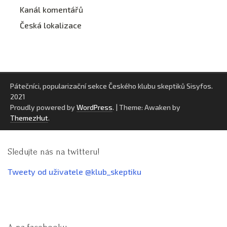
Kanál komentářů
Česká lokalizace
Pátečníci, popularizační sekce Českého klubu skeptiků Sisyfos.
2021
Proudly powered by
WordPress
.
|
Theme: Awaken by
ThemezHut
.
Sledujte nás na twitteru!
Tweety od uživatele @klub_skeptiku