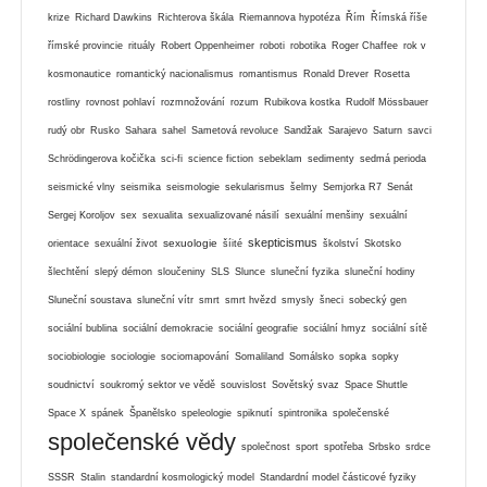
krize
Richard Dawkins
Richterova škála
Riemannova hypotéza
Řím
Římská říše
římské provincie
rituály
Robert Oppenheimer
roboti
robotika
Roger Chaffee
rok v
kosmonautice
romantický nacionalismus
romantismus
Ronald Drever
Rosetta
rostliny
rovnost pohlaví
rozmnožování
rozum
Rubikova kostka
Rudolf Mössbauer
rudý obr
Rusko
Sahara
sahel
Sametová revoluce
Sandžak
Sarajevo
Saturn
savci
Schrödingerova kočička
sci-fi
science fiction
sebeklam
sedimenty
sedmá perioda
seismické vlny
seismika
seismologie
sekularismus
šelmy
Semjorka R7
Senát
Sergej Koroljov
sex
sexualita
sexualizované násilí
sexuální menšiny
sexuální
skepticismus
sexuologie
orientace
sexuální život
šíité
školství
Skotsko
šlechtění
slepý démon
sloučeniny
SLS
Slunce
sluneční fyzika
sluneční hodiny
Sluneční soustava
sluneční vítr
smrt
smrt hvězd
smysly
šneci
sobecký gen
sociální bublina
sociální demokracie
sociální geografie
sociální hmyz
sociální sítě
sociobiologie
sociologie
sociomapování
Somaliland
Somálsko
sopka
sopky
soudnictví
soukromý sektor ve vědě
souvislost
Sovětský svaz
Space Shuttle
Space X
spánek
Španělsko
speleologie
spiknutí
spintronika
společenské
společenské vědy
společnost
sport
spotřeba
Srbsko
srdce
SSSR
Stalin
standardní kosmologický model
Standardní model částicové fyziky