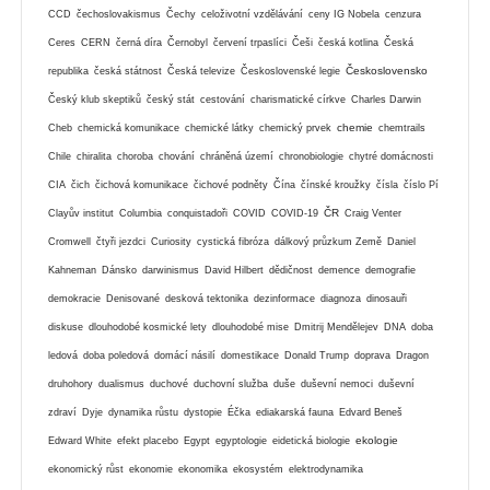
CCD
čechoslovakismus
Čechy
celoživotní vzdělávání
ceny IG Nobela
cenzura
Ceres
CERN
černá díra
Černobyl
červení trpaslíci
Češi
česká kotlina
Česká
Československo
republika
česká státnost
Česká televize
Československé legie
Český klub skeptiků
český stát
cestování
charismatické církve
Charles Darwin
chemie
Cheb
chemická komunikace
chemické látky
chemický prvek
chemtrails
Chile
chiralita
choroba
chování
chráněná území
chronobiologie
chytré domácnosti
CIA
čich
čichová komunikace
čichové podněty
Čína
čínské kroužky
čísla
číslo Pí
ČR
Clayův institut
Columbia
conquistadoři
COVID
COVID-19
Craig Venter
Cromwell
čtyři jezdci
Curiosity
cystická fibróza
dálkový průzkum Země
Daniel
Kahneman
Dánsko
darwinismus
David Hilbert
dědičnost
demence
demografie
demokracie
Denisované
desková tektonika
dezinformace
diagnoza
dinosauři
diskuse
dlouhodobé kosmické lety
dlouhodobé mise
Dmitrij Mendělejev
DNA
doba
ledová
doba poledová
domácí násilí
domestikace
Donald Trump
doprava
Dragon
druhohory
dualismus
duchové
duchovní služba
duše
duševní nemoci
duševní
zdraví
Dyje
dynamika růstu
dystopie
Éčka
ediakarská fauna
Edvard Beneš
ekologie
Edward White
efekt placebo
Egypt
egyptologie
eidetická biologie
ekonomický růst
ekonomie
ekonomika
ekosystém
elektrodynamika