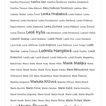
Kateřina Sam
Kateřina Potyszová
Kateřina Šimáčková
Kateřina Smejkalová
Klára Hulíková Tesárková
Kateřina Thorová
Klára Bártová
Ladislav Miko
Lenka Hrabalová
Ladislav Skrbek
Lenka Černá
Lenka Králová
Lenka
Maierová
Lenka Nováková
Lenka Procházková
Lenka Slavíková
Lenka Vrtišková
Lenka Zychová
Nejezchlebová
Lenka Zdeborová
Leona Plášilová
Leona Šímová
Leoš Kyša
Leona Žůrková
Lilija Burianová
Linda Petraturová
Lubomír Peške
Lubomír Soukup
Luboš Perek
Luboš Brabenec
Luboš Pick
Lucie Davidová
Lucie Krejčová
Luděk
Lucie Hrdá
Lucie Juřičková
Lucie Ráčková
Lucie Tungul
Ludmila Hamplová
Nezmar
Lukáš
Ludmila Čírtková
Lukáš Houška
Kratochvíl
Lukáš Laibl
Lukáš Martoš
Lukáš Nádvorník
Lukáš Roubík
Magdalena
Marek Matějka
Bohutínská
Marco Stella
Marek Audy
Marek Hilšer
Marek
Marie Běhounková
Orko Vácha
Marek Skarka
Marek Vícha
Marek Vranka
Marie
Heřmanová
Marie Jírů
Marie Neudorflová
Marie Neudorfová
Marie Šabacká
Markéta Křížová
Markéta Gregorová
Markéta Vlčková
Martin Braniš
Martin Ferus
Martin Kašík
Martin Buchtík
Martin Gembec
Martin Konvička
Martin Konvička (lingvista)
Martin Kovář
Martin Kozák
Martin Lulák
Martin Mejstřík
Martin Profant
Martin
Martin Novák
Martin Odler
Martin Oliva
Martin Přeček