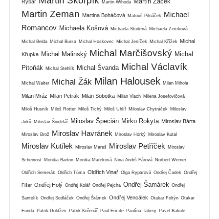
Martin Škorpík
Martin Žáček
Rybář
Martin Wihoda
Martin Zeman
Michael
Martina Boháčová
Matouš Pilnáček
Romancov
Michaela Košová
Michaela Studená
Michaela Zemková
Michal
Michal Belda
Michal Bursa
Michal Hoskovec
Michal Jeníček
Michal Křížek
Michal Marčišovský
Michal Malinský
Michal
Křupka
Michal Václavík
Pitoňák
Michal Švanda
Michal Stehlík
Milan Halousek
Michal Žák
Michal Walter
Milan Mihola
Milan Mráz
Milan Petrák
Milan Sobotka
Milan Vlach
Milena Josefovičová
Miloš Husník
Miloš Rotter
Miloš Tichý
Miloš Uhlíř
Miloslav Chytráček
Miloslav
Miloslav Špecián
Mirko Rokyta
Miroslav Bárta
Jirků
Miloslav Šindelář
Miroslav Havránek
Miroslav Brož
Miroslav Horký
Miroslav Kutal
Miroslav Kutílek
Miroslav Petříček
Miroslav Mareš
Miroslav
Scheinost
Monika Barton
Monika Mareková
Nina Andrš Fárová
Norbert Werner
Oldřich Vinař
Oldřich Semerák
Oldřich Tůma
Olga Ryparová
Ondřej Čadek
Ondřej
Ondřej Šamárek
Ondřej Holý
Fišer
Ondřej Kolář
Ondřej Pejcha
Ondřej
Ondřej Vencálek
Santolík
Ondřej Sedláček
Ondřej Šrámek
Otakar Foltýn
Otakar
Funda
Patrik Doldžev
Patrik Kořenář
Paul Ermite
Paulína Tabery
Pavel Bakule