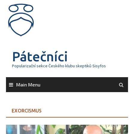
Skip
to
content
Pátečníci
Popularizační sekce Českého klubu skeptiků Sisyfos
Main Menu
EXORCISMUS