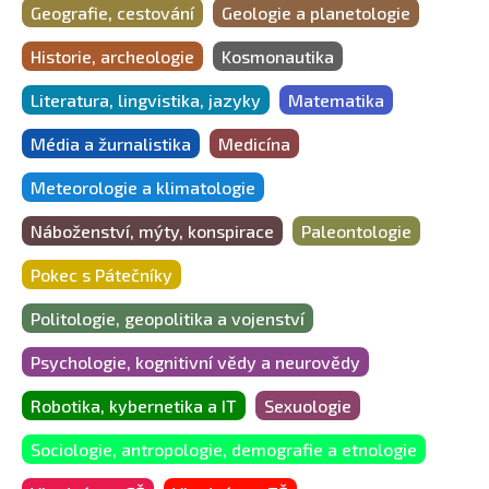
Geografie, cestování
Geologie a planetologie
Historie, archeologie
Kosmonautika
Literatura, lingvistika, jazyky
Matematika
Média a žurnalistika
Medicína
Meteorologie a klimatologie
Náboženství, mýty, konspirace
Paleontologie
Pokec s Pátečníky
Politologie, geopolitika a vojenství
Psychologie, kognitivní vědy a neurovědy
Robotika, kybernetika a IT
Sexuologie
Sociologie, antropologie, demografie a etnologie