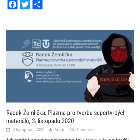
Facebook
Twitter
Share
Radek Žemlička: Plazma pro tvorbu supertvrdých
materiálů, 3. listopadu 2020
2 listopadu, 2020
Vítek
Comment
Jak syntetizovat nanokompozitní vrstvy a ty nejtvrdší