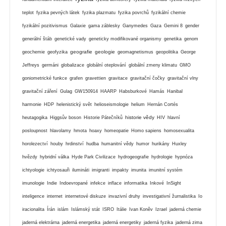
teplot
fyzika pevných látek
fyzika plazmatu
fyzika povrchů
fyzikální chemie
fyzikální pozitivismus
Galaxie
gama záblesky
Ganymedes
Gaza
Gemini 8
gender
generální štáb
genetické vady
geneticky modifikované organismy
genetika
genom
geografie
geologie
geochemie
geofyzika
geomagnetismus
geopolitika
George
Jeffreys
germáni
globalizace
globální oteplování
globální zmeny klimatu
GMO
goniometrické funkce
grafen
gravettien
gravitace
gravitační čočky
gravitační vlny
gravitační záření
Gulag
GW150914
HAARP
Habsburkové
Hamás
Hanibal
harmonie
HDP
helenistický svět
helioseismologie
helium
Hernán Cortés
historie vědy
heutagogika
Higgsův boson
Historie Pátečníků
HIV
hlavní
posloupnost
hlavolamy
hmota
hoaxy
homeopatie
Homo sapiens
homosexualita
horolezectví
houby
hrdinství
hudba
humanitní vědy
humor
hurikány
Huxley
hvězdy
hybridní válka
Hyde Park Civilizace
hydrogeografie
hydrologie
hypnóza
ichtyologie
ichtyosauři
ilumináti
imigranti
impakty
imunita
imunitní systém
imunologie
Indie
Indoevropané
infekce
inflace
informatika
Inkové
InSight
inteligence
internet
internetové diskuze
invazivní druhy
investigativní žurnalistika
Io
iracionalita
Írán
islám
Islámský stát
ISRO
Itálie
Ivan Koněv
Izrael
jaderná chemie
jaderná elektrárna
jaderná energetika
jaderná energetiky
jaderná fyzika
jaderná zima