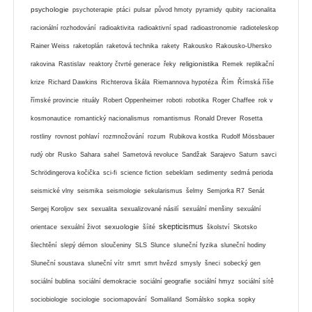
psychologie
psychoterapie
ptáci
pulsar
původ hmoty
pyramidy
qubity
racionalita
racionální rozhodování
radioaktivita
radioaktivní spad
radioastronomie
radioteleskop
Rainer Weiss
raketoplán
raketová technika
rakety
Rakousko
Rakousko-Uhersko
religionistika
rakovina
Rastislav
reaktory čtvrté generace
řeky
Remek
replikační
krize
Richard Dawkins
Richterova škála
Riemannova hypotéza
Řím
Římská říše
římské provincie
rituály
Robert Oppenheimer
roboti
robotika
Roger Chaffee
rok v
kosmonautice
romantický nacionalismus
romantismus
Ronald Drever
Rosetta
rostliny
rovnost pohlaví
rozmnožování
rozum
Rubikova kostka
Rudolf Mössbauer
rudý obr
Rusko
Sahara
sahel
Sametová revoluce
Sandžak
Sarajevo
Saturn
savci
Schrödingerova kočička
sci-fi
science fiction
sebeklam
sedimenty
sedmá perioda
seismické vlny
seismika
seismologie
sekularismus
šelmy
Semjorka R7
Senát
Sergej Koroljov
sex
sexualita
sexualizované násilí
sexuální menšiny
sexuální
skepticismus
sexuologie
orientace
sexuální život
šíité
školství
Skotsko
šlechtění
slepý démon
sloučeniny
SLS
Slunce
sluneční fyzika
sluneční hodiny
Sluneční soustava
sluneční vítr
smrt
smrt hvězd
smysly
šneci
sobecký gen
sociální bublina
sociální demokracie
sociální geografie
sociální hmyz
sociální sítě
sociobiologie
sociologie
sociomapování
Somaliland
Somálsko
sopka
sopky