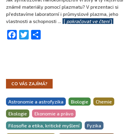
známé materiály pomocí plazmatu? V prezentaci si
představíme laboratorní i průmyslové plazma, jeho
vlastnosti a schopnosti
...
[
pokračovat ve čtení
]
Facebook
Twitter
Share
CO VÁS ZAJÍMÁ?
Astronomie a astrofyzika
Biologie
Chemie
Ekologie
Ekonomie a právo
Filosofie a etika, kritické myšlení
Fyzika