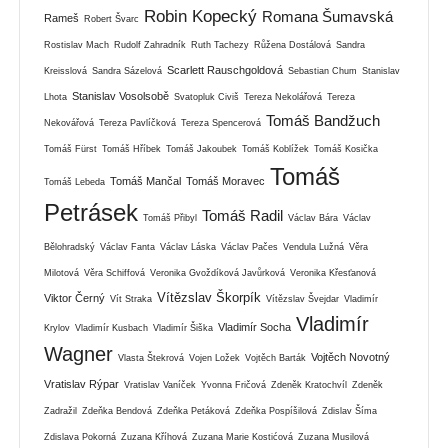
Robin Kopecký
Romana Šumavská
Rameš
Robert Švarc
Rostislav Mach
Rudolf Zahradník
Ruth Tachezy
Růžena Dostálová
Sandra
Scarlett Rauschgoldová
Kreisslová
Sandra Sázelová
Sebastian Chum
Stanislav
Stanislav Vosolsobě
Lhota
Svatopluk Civiš
Tereza Nekolářová
Tereza
Tomáš Bandžuch
Nekovářová
Tereza Pavlíčková
Tereza Spencerová
Tomáš Fürst
Tomáš Hříbek
Tomáš Jakoubek
Tomáš Koblížek
Tomáš Kosička
Tomáš
Tomáš Mančal
Tomáš Moravec
Tomáš Lebeda
Petrásek
Tomáš Radil
Tomáš Přibyl
Václav Bára
Václav
Bělohradský
Václav Fanta
Václav Láska
Václav Pačes
Vendula Lužná
Věra
Milotová
Věra Schiffová
Veronika Gvoždíková Javůrková
Veronika Křesťanová
Vítězslav Škorpík
Viktor Černý
Vít Straka
Vítězslav Švejdar
Vladimír
Vladimír
Vladimír Socha
Krylov
Vladimír Kusbach
Vladimír Šiška
Wagner
Vojtěch Novotný
Vlasta Štekrová
Vojen Ložek
Vojtěch Barták
Vratislav Rýpar
Vratislav Vaníček
Yvonna Fričová
Zdeněk Kratochvíl
Zdeněk
Zadražil
Zdeňka Bendová
Zdeňka Petáková
Zdeňka Pospíšilová
Zdislav Šíma
Zdislava Pokorná
Zuzana Kříhová
Zuzana Marie Kostićová
Zuzana Musilová