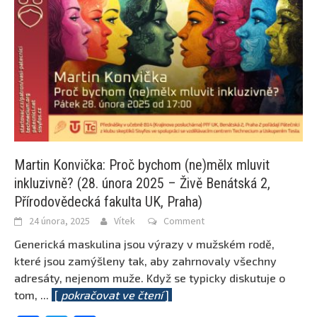
Martin Konvička: Proč bychom (ne)mělx mluvit
inkluzivně? (28. února 2025 – Živě Benátská 2,
Přírodovědecká fakulta UK, Praha)
24 února, 2025
Vítek
Comment
Generická maskulina jsou výrazy v mužském rodě,
které jsou zamýšleny tak, aby zahrnovaly všechny
adresáty, nejenom muže. Když se typicky diskutuje o
tom,
...
[
pokračovat ve čtení
]