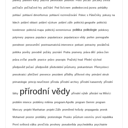
planety
platební karty
plazma
plesiosauři
plodnost
Pluto
počasí
počátky života
počítače
počítačové hry
počítání
Pod Svícnem
podledovcová jezera
pohádky
pohlaví
pohlavní dimorfismus
pohlavní rozmnožování
Pokec s Pátečníky
pokusy na
lidech
polární oblasti
polární výzkum
polární záře
politická geografie
politická
politika
politologie
korektnost
politická mapa
politický extremismus
polokovy
polymery
poprava
populace
popularizace
popularizace vědy
porfen
pornografie
porodnost
porozumění
posttraumatická intervence
potkani
potraviny
poválečná
politika
pověry
povodně
požáry
poznání
Praha
prameny
práva dětí
práva žen
práva zvířat
pravěk
pravice
právo
pravopis
Pražský hrad
Přední východ
předpověď počasí
předpovědi
předvolební průzkumy
prekambrium
Přemyslovci
presokratici
přetížení
prevence
prezident
příběhy
přílivové vlny
primární okruh
primatologie
princip neurčitosti
příroda
přírodní archivy
přírodní katastrofy
přírodní
přírodní vědy
látky
přírodní výběr
přistání na Měsíci
program Apollo
problém intence
problémy milénia
program Gemini
program
Mercury
projekt Manhattan
projekt Záře
proměnné hvězdy
propaganda
prorok
Mohamed
prostor
protilátky
protistologie
Prusko
průzkum vesmíru
první republika
První světová válka
prvočísla
prvohory
pseudověda
psychedelika
psychiatrie