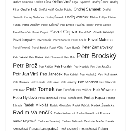
Oldřich Vinař
Oldřich Semerák
Oldřich Tůma
Olga Ryparová
Ondřej Čadek
Ondřej
Ondřej Šamárek
Ondřej Holý
Fišer
Ondřej Kolář
Ondřej Pejcha
Ondřej
Ondřej Vencálek
Santolík
Ondřej Sedláček
Ondřej Šrámek
Otakar Foltýn
Otakar
Funda
Patrik Doldžev
Patrik Kořenář
Paul Ermite
Paulína Tabery
Pavel Bakule
Pavel Cejnar
Pavel Gabzdyl
Pavel Boháček
Pavel Cagaš
Pavel Frič
Pavel Materna
Pavel Jungwirth
Pavel Kasík
Pavel Kosatík
Pavel Kozák
Peter Zamarovský
Pavel Pokorný
Pavel Stopka
Pavel Váňa
Pavol Bargár
Petr Brodský
Petr Bakalář
Petr Blažek
Petr Blumentrit
Petr Bob
Petr Brož
Petr Horálek
Petr Fabián
Petr Houdek
Petr Jan Juračka
Petr Jan Vinš
Petr Janeček
Petr Kulhánek
Petr Kabáth
Petr Koubský
Petr Scheirich
Petr Morávek
Petr Neruda
Petr Pavel
Petr Pokorný
Petr Slavíček
Petr Tomek
Petr Wawrosz
Petr Tureček
Petr Tolar
Petr Voříšek
Petra Hyklová
Prokop Hapala
Petra Mlejnková
Petra Procházková
Prokop
Radek Mikoláš
Radek Žemlička
Závada
Radek Mikulášek
Radek Ptáček
Radim Valenčík
Radka Kellnerová
Radka Kremlíková Pourová
Radka Majerová
Radovan Samotný
Radvan Bahbouh
Rastislav Maďar
Renáta
Renata Landgrafová
Robert
Androvičová
René Levínský
Rita Kočárová