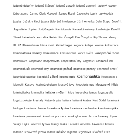
jaderné doktríny
jaderné štěpení
jaderné zbraně
jaderné zbrojení
jaderný reaktor
jádro atomu
James Clerk Maxwell
James Randi
Japonsko
jazyk
jazykověda
jazyky
Ježek v kleci
jezera
jídlo
jiné inteligence
Jižní Amerika
John Stapp
Josef II.
Jugoslávie
Jupiter
Jurij Gagarin
Kamiokande
Kanárské ostrovy
kardiologie
Karel II.
Stuart
katastrofa
kauzalita
Kelvin
Kim Čong-Il
Kim Čong-Un
Kip Thorne
klamy
klimatologie
KLDR
Klementinum
klima měst
kognice
kolaps
kolonie
kolonizace
konspirační teorie
kombinatorika
komety
komunikace
komunismus
konce světa
konstrukce
kooperace
kooperativita
kooperativní hry
kopytníci
kosmická loď
kosmická síť
kosmické lety
kosmické počasí
kosmické pohony
kosmické smetí
kosmonautika
kosmologie
kosmické stanice
kosmické záření
Kosntantin a
Metoděj
Kosovo
krajinná ekologie
krasové jevy
kreacionismus
křesťanství
Křída
kritické myšlení
kriminalistika
kriminalita
krize
kryovulkanismus
kryptografie
kryptozoologie
krystaly
Kuiperův pás
kultura
kulturní krajina
Kurt Gödel
kvantová
kvantová fyzika
biologie
kvantová chemie
kvantová mechanika
kvantová optika
kvantová provázanost
kvantové počítače
kvark-gluonové plazma
kvasary
Kyros
Veliký
Lajka
laserová fyzika
lasery
láska
Latinská Amerika
Lawrence Krauss
ledovce
ledovcová jezera
ledové měsíce
legenda
legislativa
lékařská etika