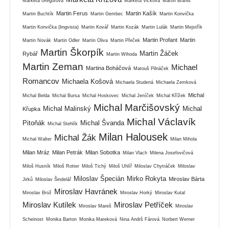
Markéta Gregorová
Markéta Vlčková
Martin Braniš
Martin Ferus
Martin Kašík
Martin Buchtík
Martin Gembec
Martin Konvička
Martin Konvička (lingvista)
Martin Kovář
Martin Kozák
Martin Lulák
Martin Mejstřík
Martin Profant
Martin
Martin Novák
Martin Odler
Martin Oliva
Martin Přeček
Martin Škorpík
Martin Žáček
Rybář
Martin Wihoda
Martin Zeman
Michael
Martina Boháčová
Matouš Pilnáček
Romancov
Michaela Košová
Michaela Studená
Michaela Zemková
Michal
Michal Belda
Michal Bursa
Michal Hoskovec
Michal Jeníček
Michal Křížek
Michal Marčišovský
Michal Malinský
Michal
Křupka
Michal Václavík
Pitoňák
Michal Švanda
Michal Stehlík
Milan Halousek
Michal Žák
Michal Walter
Milan Mihola
Milan Mráz
Milan Petrák
Milan Sobotka
Milan Vlach
Milena Josefovičová
Miloš Husník
Miloš Rotter
Miloš Tichý
Miloš Uhlíř
Miloslav Chytráček
Miloslav
Miloslav Špecián
Mirko Rokyta
Miroslav Bárta
Jirků
Miloslav Šindelář
Miroslav Havránek
Miroslav Brož
Miroslav Horký
Miroslav Kutal
Miroslav Kutílek
Miroslav Petříček
Miroslav Mareš
Miroslav
Scheinost
Monika Barton
Monika Mareková
Nina Andrš Fárová
Norbert Werner