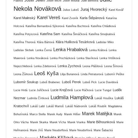
Josef Jelen
Fialová
Josef Michl
Josef Moural
Julie Beritová
Nekola Nováková
Juraj Hvorecký
Julius Lukeš
Karel Kovář
Karel Vereš
Karel Malinský
Karla Štěpánová
Karel Zvoník
Katarína
Holcová
Kateřina Bernardová Sýkorová
Kateřina Buchtová
Kateřina Chládková
Kateřina Sam
Kateřina Potyszová
Kateřina Šimáčková
Kateřina Smejkalová
Klára Hulíková Tesárková
Kateřina Thorová
Klára Bártová
Ladislav Miko
Lenka Hrabalová
Ladislav Skrbek
Lenka Černá
Lenka Králová
Lenka
Maierová
Lenka Nováková
Lenka Procházková
Lenka Slavíková
Lenka Vrtišková
Lenka Zychová
Nejezchlebová
Lenka Zdeborová
Leona Plášilová
Leona Šímová
Leoš Kyša
Leona Žůrková
Lilija Burianová
Linda Petraturová
Lubomír Peške
Lubomír Soukup
Luboš Perek
Luboš Brabenec
Luboš Pick
Lucie Davidová
Lucie Krejčová
Luděk
Lucie Hrdá
Lucie Juřičková
Lucie Ráčková
Lucie Tungul
Ludmila Hamplová
Nezmar
Lukáš
Ludmila Čírtková
Lukáš Houška
Kratochvíl
Lukáš Laibl
Lukáš Martoš
Lukáš Nádvorník
Lukáš Roubík
Magdalena
Marek Matějka
Bohutínská
Marco Stella
Marek Audy
Marek Hilšer
Marek
Marie Běhounková
Orko Vácha
Marek Skarka
Marek Vícha
Marek Vranka
Marie
Heřmanová
Marie Jírů
Marie Neudorflová
Marie Neudorfová
Marie Šabacká
Markéta Křížová