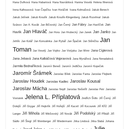
Hana Dufková
Hana Habartová
Hana Navrátilová
Hanina Veselá
Helena Illnerová
Irena Kalhousová
Ivan Čepička
Ivan Horáček
Ivana Kolmašová
Jakub Benech
Jakub Jelínek
Jakub Kroulík
Jakub Kroulík-Klingenberg
Jakub Rozehnal
Jakub
Jan Fábry
Jan
Szánzo
Jan A. Kozák
Jan Bičovský
Jan Černý
Jan Havlíček
Jan Hlaváč
Jan Janko
Havlík
Jan Hora
Jan Hrubecký
Jan Janek
Jan
Jan
Jehlík
Jan Kolář
Jan Konvalinka
Jan Rybář
Jan Špaček
Jan Stěnička
Toman
Jana Cíglerová
Jan Veselý
Jan Vojtko
Jan Votýpka
Jan Wintr
Jana Jebavá
Jana Kalbáčová Vejpravová
Jana Mynářová
Jana Nenadalová
Jarmila Bednaříková
Jaromír Beneš
Jaromír Jedlička
Jaromír Kopeček
Jaromír Šrámek
Jaroslav Bílek
Jaroslav Fanta
Jaroslav Flejberk
Jaroslav Houdek
Jaroslav Kousal
Jaroslav Kadlec
Jaroslav Mácha
Jaroslav Nejdl
Jaroslav Nešetřil
Jaroslav Petr
Jaroslav
Jelena L. Příplatová
Vostatek
Jindřich Šídlo
Jiří Černý
Jiří
Dolejší
Jiří Grygar
Jiří Hejkrlík
Jiří Hořejší
Jiří Kacetl
Jiří Kocourek
Jiří Kříž
Jiří
Jiří Mihola
Jiří Podolský
Langer
Jiří Mikšovský
Jiří Novák
Jiří Přibáň
Jiří
Sádlo
Jiří Štegl
Jiří Weinberger
Jiří Wiedermann
Jitka Lindová
Jitka Slabá
Johana
Julie