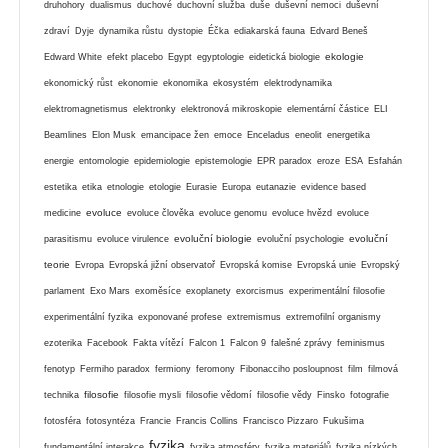
druhohory
dualismus
duchové
duchovní služba
duše
duševní nemoci
duševní
zdraví
Dyje
dynamika růstu
dystopie
Éčka
ediakarská fauna
Edvard Beneš
ekologie
Edward White
efekt placebo
Egypt
egyptologie
eidetická biologie
ekonomický růst
ekonomie
ekonomika
ekosystém
elektrodynamika
elektromagnetismus
elektronky
elektronová mikroskopie
elementární částice
ELI
Beamlines
Elon Musk
emancipace žen
emoce
Enceladus
eneolit
energetika
energie
entomologie
epidemiologie
epistemologie
EPR paradox
eroze
ESA
Esfahán
estetika
etika
etnologie
etologie
Eurasie
Europa
eutanazie
evidence based
evoluce
medicine
evoluce člověka
evoluce genomu
evoluce hvězd
evoluce
evoluční biologie
evoluční
parasitismu
evoluce virulence
evoluční psychologie
teorie
Evropa
Evropská jižní observatoř
Evropská komise
Evropská unie
Evropský
parlament
Exo Mars
exoměsíce
exoplanety
exorcismus
experimentální filosofie
experimentální fyzika
exponované profese
extremismus
extremofilní organismy
ezoterika
Facebook
Fakta vítězí
Falcon 1
Falcon 9
falešné zprávy
feminismus
fenotyp
Fermiho paradox
fermiony
feromony
Fibonacciho posloupnost
film
filmová
filosofie
technika
filosofie mysli
filosofie vědomí
filosofie vědy
Finsko
fotografie
fotosféra
fotosyntéza
Francie
Francis Collins
Francisco Pizzaro
Fukušima
fyzika
fundamentální interakce
fyzika atmosféry
fyzika materiálů
fyzika nízkých