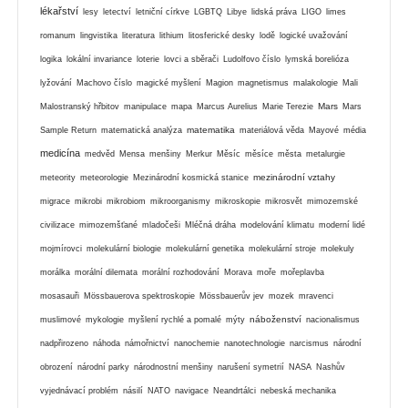
lékařství
lesy
letectví
letniční církve
LGBTQ
Libye
lidská práva
LIGO
limes
romanum
lingvistika
literatura
lithium
litosferické desky
lodě
logické uvažování
logika
lokální invariance
loterie
lovci a sběrači
Ludolfovo číslo
lymská borelióza
lyžování
Machovo číslo
magické myšlení
Magion
magnetismus
malakologie
Mali
Mars
Malostranský hřbitov
manipulace
mapa
Marcus Aurelius
Marie Terezie
Mars
matematika
Sample Return
matematická analýza
materiálová věda
Mayové
média
medicína
medvěd
Mensa
menšiny
Merkur
Měsíc
měsíce
města
metalurgie
mezinárodní vztahy
meteority
meteorologie
Mezinárodní kosmická stanice
migrace
mikrobi
mikrobiom
mikroorganismy
mikroskopie
mikrosvět
mimozemské
civilizace
mimozemšťané
mladočeši
Mléčná dráha
modelování klimatu
moderní lidé
mojmírovci
molekulární biologie
molekulární genetika
molekulární stroje
molekuly
morálka
morální dilemata
morální rozhodování
Morava
moře
mořeplavba
mosasauři
Mössbauerova spektroskopie
Mössbauerův jev
mozek
mravenci
náboženství
muslimové
mykologie
myšlení rychlé a pomalé
mýty
nacionalismus
nadpřirozeno
náhoda
námořnictví
nanochemie
nanotechnologie
narcismus
národní
obrození
národní parky
národnostní menšiny
narušení symetrií
NASA
Nashův
vyjednávací problém
násilí
NATO
navigace
Neandrtálci
nebeská mechanika