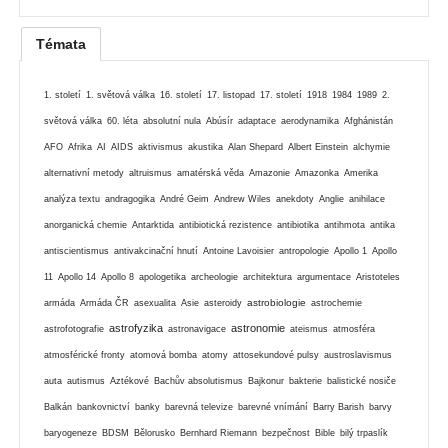
Témata
1. století
1. světová válka
16. století
17. listopad
17. století
1918
1984
1989
2.
světová válka
60. léta
absolutní nula
Abúsír
adaptace
aerodynamika
Afghánistán
AFO
Afrika
AI
AIDS
aktivismus
akustika
Alan Shepard
Albert Einstein
alchymie
alternativní metody
altruismus
amatérská věda
Amazonie
Amazonka
Amerika
analýza textu
andragogika
André Geim
Andrew Wiles
anekdoty
Anglie
anihilace
anorganická chemie
Antarktida
antibiotická rezistence
antibiotika
antihmota
antika
antiscientismus
antivakcinační hnutí
Antoine Lavoisier
antropologie
Apollo 1
Apollo
11
Apollo 14
Apollo 8
apologetika
archeologie
architektura
argumentace
Aristoteles
astrobiologie
armáda
Armáda ČR
asexualita
Asie
asteroidy
astrochemie
astrofyzika
astronomie
astrofotografie
astronavigace
ateismus
atmosféra
atmosférické fronty
atomová bomba
atomy
attosekundové pulsy
austroslavismus
auta
autismus
Aztékové
Bachův absolutismus
Bajkonur
bakterie
balistické nosiče
Balkán
bankovnictví
banky
barevná televize
barevné vnímání
Barry Barish
barvy
baryogeneze
BDSM
Bělorusko
Bernhard Riemann
bezpečnost
Bible
bilý trpaslík