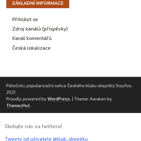
ZÁKLADNÍ INFORMACE
Přihlásit se
Zdroj kanálů (příspěvky)
Kanál komentářů
Česká lokalizace
Pátečníci, popularizační sekce Českého klubu skeptiků Sisyfos.
2021
Proudly powered by
WordPress
.
|
Theme: Awaken by
ThemezHut
.
Sledujte nás na twitteru!
Tweety od uživatele @klub_skeptiku