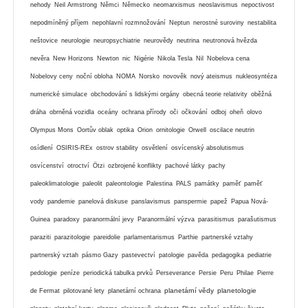
nehody
Neil Armstrong
Němci
Německo
neomarxismus
neoslavismus
nepoctivost
nepodmíněný příjem
nepohlavní rozmnožování
Neptun
nerostné suroviny
nestabilita
neštovice
neurologie
neuropsychiatrie
neurovědy
neutrina
neutronová hvězda
nevěra
New Horizons
Newton
nic
Nigérie
Nikola Tesla
Nil
Nobelova cena
Nobelovy ceny
noční obloha
NOMA
Norsko
novověk
nový ateismus
nukleosyntéza
numerické simulace
obchodování s lidskými orgány
obecná teorie relativity
oběžná
dráha
obrněná vozidla
oceány
ochrana přírody
oči
očkování
odboj
oheň
olovo
Olympus Mons
Oortův oblak
optika
Orion
ornitologie
Orwell
oscilace neutrin
osídlení
OSIRIS-REx
ostrov stability
osvětlení
osvícenský absolutismus
osvícenství
otroctví
Ötzi
ozbrojené konflikty
pachové látky
pachy
paleoklimatologie
paleolit
paleontologie
Palestina
PALS
památky
paměť
paměť
vody
pandemie
panelová diskuse
panslavismus
panspermie
papež
Papua Nová-
Guinea
paradoxy
paranormální jevy
Paranormální výzva
parasitismus
parašutismus
paraziti
parazitologie
pareidolie
parlamentarismus
Parthie
partnerské vztahy
partnerský vztah
pásmo Gazy
pastevectví
patologie
pavěda
pedagogika
pediatrie
pedologie
peníze
periodická tabulka prvků
Perseverance
Persie
Peru
Philae
Pierre
planetární vědy
planetologie
de Fermat
pilotované lety
planetární ochrana