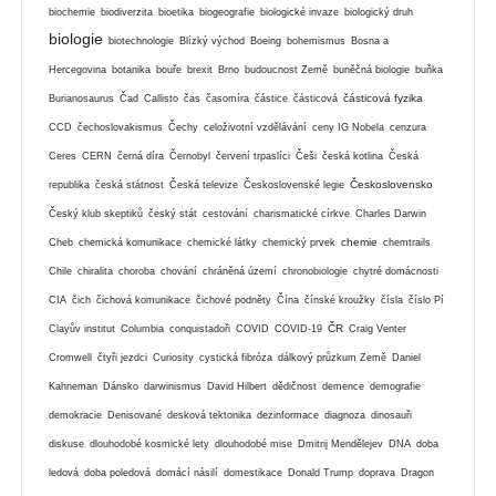
biochemie
biodiverzita
bioetika
biogeografie
biologické invaze
biologický druh
biologie
biotechnologie
Blízký východ
Boeing
bohemismus
Bosna a
Hercegovina
botanika
bouře
brexit
Brno
budoucnost Země
buněčná biologie
buňka
částicová fyzika
Burianosaurus
Čad
Callisto
čas
časomíra
částice
částicová
CCD
čechoslovakismus
Čechy
celoživotní vzdělávání
ceny IG Nobela
cenzura
Ceres
CERN
černá díra
Černobyl
červení trpaslíci
Češi
česká kotlina
Česká
Československo
republika
česká státnost
Česká televize
Československé legie
Český klub skeptiků
český stát
cestování
charismatické církve
Charles Darwin
chemie
Cheb
chemická komunikace
chemické látky
chemický prvek
chemtrails
Chile
chiralita
choroba
chování
chráněná území
chronobiologie
chytré domácnosti
CIA
čich
čichová komunikace
čichové podněty
Čína
čínské kroužky
čísla
číslo Pí
ČR
Clayův institut
Columbia
conquistadoři
COVID
COVID-19
Craig Venter
Cromwell
čtyři jezdci
Curiosity
cystická fibróza
dálkový průzkum Země
Daniel
Kahneman
Dánsko
darwinismus
David Hilbert
dědičnost
demence
demografie
demokracie
Denisované
desková tektonika
dezinformace
diagnoza
dinosauři
diskuse
dlouhodobé kosmické lety
dlouhodobé mise
Dmitrij Mendělejev
DNA
doba
ledová
doba poledová
domácí násilí
domestikace
Donald Trump
doprava
Dragon