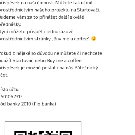
říspěvek na naši činnost. Můžete tak učinit
prostřednictvím našeho projektu na Startovači.
Budeme vám za to přinášet další skvělé
přednášky.
Nyní můžete přispět i jednorázově
prostřednictvím stránky „Buy me a coffee“.
Pokud z nějakého důvodu nemůžete či nechcete
použít Startovač nebo Buy me a coffee,
příspěvek je možné poslat i na náš Pátečnický
čet.
íslo účtu:
2501062313
kód banky 2010 (Fio banka)