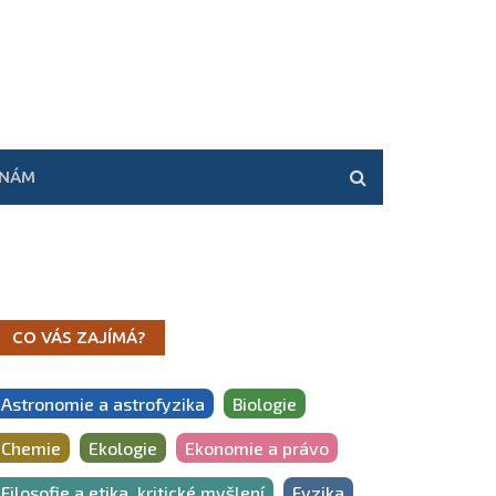
 NÁM
CO VÁS ZAJÍMÁ?
Astronomie a astrofyzika
Biologie
Chemie
Ekologie
Ekonomie a právo
Filosofie a etika, kritické myšlení
Fyzika