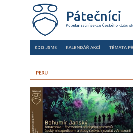
Skip
to
Pátečníci
content
Popularizační sekce Českého klubu s
KDO JSME
KALENDÁŘ AKCÍ
TÉMATA P
PERU