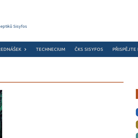
keptiků Sisyfos
ŘEDNÁŠEK
TECHNECIUM
ČKS SISYFOS
PŘISPĚJTE