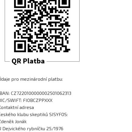
Údaje pro mezinárodní platbu:
IBAN: CZ7220100000002501062313
BIC/SWIFT: FIOBCZPPXXX
Kontaktní adresa
Českého klubu skeptiků SISYFOS:
Zdeněk Jonák
U Dejvického rybníčku 25/1976