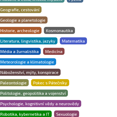
Geografie, cestování
Geologie a planetologie
Historie, archeologie
Kosmonautika
Literatura, lingvistika, jazyky
Matematika
Média a žurnalistika
Medicína
Meteorologie a klimatologie
Náboženství, mýty, konspirace
Paleontologie
Pokec s Pátečníky
Politologie, geopolitika a vojenství
Psychologie, kognitivní vědy a neurovědy
Robotika, kybernetika a IT
Sexuologie