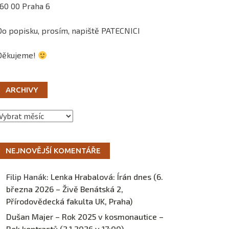
160 00 Praha 6
Do popisku, prosím, napiště PATECNICI
Děkujeme!
ARCHIVY
Archivy
NEJNOVĚJŠÍ KOMENTÁŘE
Filip Hanák
:
Lenka Hrabalová: Írán dnes (6.
března 2026 – Živě Benátská 2,
Přírodovědecká fakulta UK, Praha)
Dušan Majer – Rok 2025 v kosmonautice –
Rok kontrastů (2.1.2026 v 17:00) –