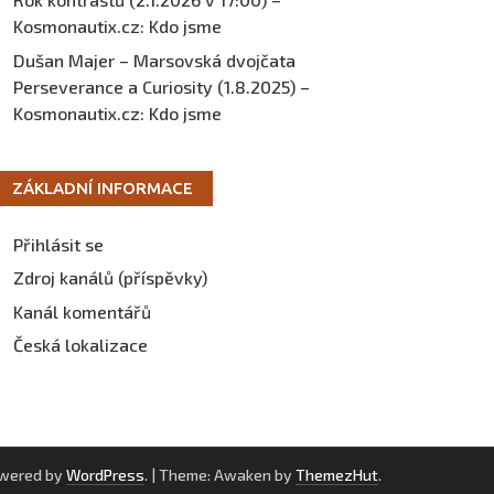
Kosmonautix.cz
:
Kdo jsme
Dušan Majer – Marsovská dvojčata
Perseverance a Curiosity (1.8.2025) –
Kosmonautix.cz
:
Kdo jsme
ZÁKLADNÍ INFORMACE
Přihlásit se
Zdroj kanálů (příspěvky)
Kanál komentářů
Česká lokalizace
owered by
WordPress
.
|
Theme: Awaken by
ThemezHut
.