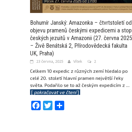
Bohumír Janský: Amazonka – čtvrtstoletí od
objevu pramenů českými expedicemi a stop
českých jezuitů v Amazonii (27. června 202
– Živě Benátská 2, Přírodovědecká fakulta
UK, Praha)
23 června, 2025
Vítek
2
Celkem 10 expedic z různých zemí hledalo po
celé 20. století hlavní pramen největší řeky
světa. Podařilo se to až českým expedicím z
...
[
pokračovat ve čtení
]
Facebook
Twitter
Share