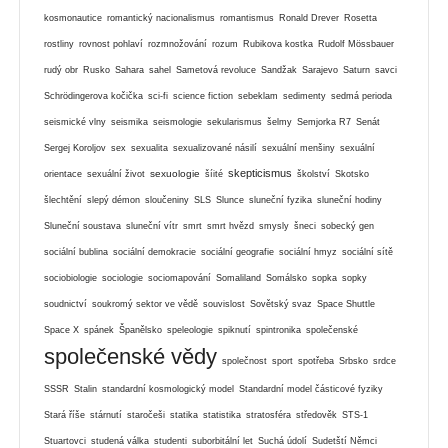
kosmonautice
romantický nacionalismus
romantismus
Ronald Drever
Rosetta
rostliny
rovnost pohlaví
rozmnožování
rozum
Rubikova kostka
Rudolf Mössbauer
rudý obr
Rusko
Sahara
sahel
Sametová revoluce
Sandžak
Sarajevo
Saturn
savci
Schrödingerova kočička
sci-fi
science fiction
sebeklam
sedimenty
sedmá perioda
seismické vlny
seismika
seismologie
sekularismus
šelmy
Semjorka R7
Senát
Sergej Koroljov
sex
sexualita
sexualizované násilí
sexuální menšiny
sexuální
skepticismus
sexuologie
orientace
sexuální život
šíité
školství
Skotsko
šlechtění
slepý démon
sloučeniny
SLS
Slunce
sluneční fyzika
sluneční hodiny
Sluneční soustava
sluneční vítr
smrt
smrt hvězd
smysly
šneci
sobecký gen
sociální bublina
sociální demokracie
sociální geografie
sociální hmyz
sociální sítě
sociobiologie
sociologie
sociomapování
Somaliland
Somálsko
sopka
sopky
soudnictví
soukromý sektor ve vědě
souvislost
Sovětský svaz
Space Shuttle
Space X
spánek
Španělsko
speleologie
spiknutí
spintronika
společenské
společenské vědy
společnost
sport
spotřeba
Srbsko
srdce
SSSR
Stalin
standardní kosmologický model
Standardní model částicové fyziky
Stará říše
stárnutí
staročeši
statika
statistika
stratosféra
středověk
STS-1
Stuartovci
studená válka
studenti
suborbitální let
Suchá údolí
Sudetští Němci