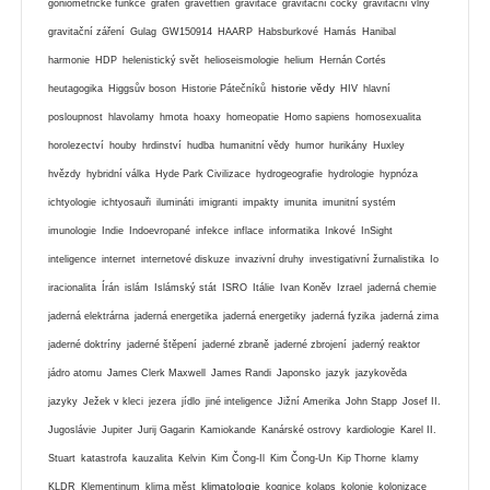
goniometrické funkce
grafen
gravettien
gravitace
gravitační čočky
gravitační vlny
gravitační záření
Gulag
GW150914
HAARP
Habsburkové
Hamás
Hanibal
harmonie
HDP
helenistický svět
helioseismologie
helium
Hernán Cortés
historie vědy
heutagogika
Higgsův boson
Historie Pátečníků
HIV
hlavní
posloupnost
hlavolamy
hmota
hoaxy
homeopatie
Homo sapiens
homosexualita
horolezectví
houby
hrdinství
hudba
humanitní vědy
humor
hurikány
Huxley
hvězdy
hybridní válka
Hyde Park Civilizace
hydrogeografie
hydrologie
hypnóza
ichtyologie
ichtyosauři
ilumináti
imigranti
impakty
imunita
imunitní systém
imunologie
Indie
Indoevropané
infekce
inflace
informatika
Inkové
InSight
inteligence
internet
internetové diskuze
invazivní druhy
investigativní žurnalistika
Io
iracionalita
Írán
islám
Islámský stát
ISRO
Itálie
Ivan Koněv
Izrael
jaderná chemie
jaderná elektrárna
jaderná energetika
jaderná energetiky
jaderná fyzika
jaderná zima
jaderné doktríny
jaderné štěpení
jaderné zbraně
jaderné zbrojení
jaderný reaktor
jádro atomu
James Clerk Maxwell
James Randi
Japonsko
jazyk
jazykověda
jazyky
Ježek v kleci
jezera
jídlo
jiné inteligence
Jižní Amerika
John Stapp
Josef II.
Jugoslávie
Jupiter
Jurij Gagarin
Kamiokande
Kanárské ostrovy
kardiologie
Karel II.
Stuart
katastrofa
kauzalita
Kelvin
Kim Čong-Il
Kim Čong-Un
Kip Thorne
klamy
klimatologie
KLDR
Klementinum
klima měst
kognice
kolaps
kolonie
kolonizace