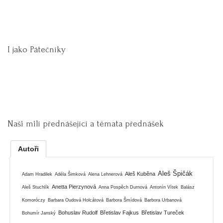
I jako Pátečníky
Naši milí přednášející a témata přednášek
Autoři
Aleš Špičák
Aleš Kuběna
Adam Hradilek
Adéla Šimková
Alena Lehnerová
Anetta Pierzynová
Aleš Stuchlík
Anna Pospěch Durnová
Antonín Vítek
Balász
Komoróczy
Barbara Oudová Holcátová
Barbora Šmídová
Barbora Urbanová
Bohuslav Rudolf
Břetislav Fajkus
Břetislav Tureček
Bohumír Janský