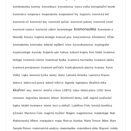
konspirační teorie
kombinatorika
komety
komunikace
komunismus
konce světa
konstrukce
kooperace
kooperativita
kooperativní hry
kopytníci
kosmická loď
kosmická síť
kosmické lety
kosmické počasí
kosmické pohony
kosmické smetí
kosmonautika
kosmologie
kosmické stanice
kosmické záření
Kosntantin a
Metoděj
Kosovo
krajinná ekologie
krasové jevy
kreacionismus
křesťanství
Křída
kritické myšlení
kriminalistika
kriminalita
krize
kryovulkanismus
kryptografie
kryptozoologie
krystaly
Kuiperův pás
kultura
kulturní krajina
Kurt Gödel
kvantová
kvantová fyzika
biologie
kvantová chemie
kvantová mechanika
kvantová optika
kvantová provázanost
kvantové počítače
kvark-gluonové plazma
kvasary
Kyros
Veliký
Lajka
laserová fyzika
lasery
láska
Latinská Amerika
Lawrence Krauss
ledovce
ledovcová jezera
ledové měsíce
legenda
legislativa
lékařská etika
lékařství
lesy
letectví
letniční církve
LGBTQ
Libye
lidská práva
LIGO
limes
romanum
lingvistika
literatura
lithium
litosferické desky
lodě
logické uvažování
logika
lokální invariance
loterie
lovci a sběrači
Ludolfovo číslo
lymská borelióza
lyžování
Machovo číslo
magické myšlení
Magion
magnetismus
malakologie
Mali
Mars
Malostranský hřbitov
manipulace
mapa
Marcus Aurelius
Marie Terezie
Mars
matematika
Sample Return
matematická analýza
materiálová věda
Mayové
média