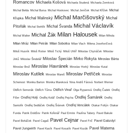
Romancov
Michaela Košová
Michaela Studená
Michaela Zemková
Michal
Michal Belda
Michal Bursa
Michal Hoskovec
Michal Jeníček
Michal Křížek
Michal Marčišovský
Michal Malinský
Michal
Křupka
Michal Václavík
Pitoňák
Michal Švanda
Michal Stehlík
Milan Halousek
Michal Žák
Michal Walter
Milan Mihola
Milan Mráz
Milan Petrák
Milan Sobotka
Milan Vlach
Milena Josefovičová
Miloš Husník
Miloš Rotter
Miloš Tichý
Miloš Uhlíř
Miloslav Chytráček
Miloslav
Miloslav Špecián
Mirko Rokyta
Miroslav Bárta
Jirků
Miloslav Šindelář
Miroslav Havránek
Miroslav Brož
Miroslav Horký
Miroslav Kutal
Miroslav Kutílek
Miroslav Petříček
Miroslav Mareš
Miroslav
Scheinost
Monika Barton
Monika Mareková
Nina Andrš Fárová
Norbert Werner
Oldřich Vinař
Oldřich Semerák
Oldřich Tůma
Olga Ryparová
Ondřej Čadek
Ondřej
Ondřej Šamárek
Ondřej Holý
Fišer
Ondřej Kolář
Ondřej Pejcha
Ondřej
Ondřej Vencálek
Santolík
Ondřej Sedláček
Ondřej Šrámek
Otakar Foltýn
Otakar
Funda
Patrik Doldžev
Patrik Kořenář
Paul Ermite
Paulína Tabery
Pavel Bakule
Pavel Cejnar
Pavel Gabzdyl
Pavel Boháček
Pavel Cagaš
Pavel Frič
Pavel Materna
Pavel Jungwirth
Pavel Kasík
Pavel Kosatík
Pavel Kozák