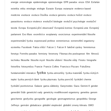
energie
entomologie
epidemiologie
epistemologie
EPR paradox
eroze
ESA
Esfahán
estetika
etika
etnologie
etologie
Eurasie
Europa
eutanazie
evidence based
evoluce
medicine
evoluce člověka
evoluce genomu
evoluce hvězd
evoluce
evoluční biologie
evoluční
parasitismu
evoluce virulence
evoluční psychologie
teorie
Evropa
Evropská jižní observatoř
Evropská komise
Evropská unie
Evropský
parlament
Exo Mars
exoměsíce
exoplanety
exorcismus
experimentální filosofie
experimentální fyzika
exponované profese
extremismus
extremofilní organismy
ezoterika
Facebook
Fakta vítězí
Falcon 1
Falcon 9
falešné zprávy
feminismus
fenotyp
Fermiho paradox
fermiony
feromony
Fibonacciho posloupnost
film
filmová
filosofie
technika
filosofie mysli
filosofie vědomí
filosofie vědy
Finsko
fotografie
fotosféra
fotosyntéza
Francie
Francis Collins
Francisco Pizzaro
Fukušima
fyzika
fundamentální interakce
fyzika atmosféry
fyzika materiálů
fyzika nízkých
teplot
fyzika pevných látek
fyzika plazmatu
fyzika povrchů
fyzikální chemie
fyzikální pozitivismus
Galaxie
gama záblesky
Ganymedes
Gaza
Gemini 8
gender
generální štáb
genetické vady
geneticky modifikované organismy
genetika
genom
geografie
geologie
geochemie
geofyzika
geomagnetismus
geopolitika
George
Jeffreys
germáni
globalizace
globální oteplování
globální zmeny klimatu
GMO