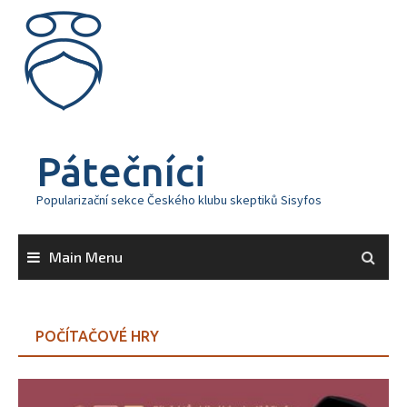
Skip
to
content
Pátečníci
Popularizační sekce Českého klubu skeptiků Sisyfos
Main Menu
POČÍTAČOVÉ HRY