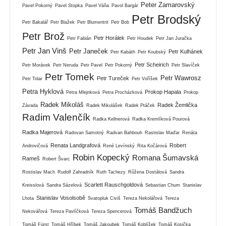
Peter Zamarovský
Pavel Pokorný
Pavel Stopka
Pavel Váňa
Pavol Bargár
Petr Brodský
Petr Bakalář
Petr Blažek
Petr Blumentrit
Petr Bob
Petr Brož
Petr Horálek
Petr Fabián
Petr Houdek
Petr Jan Juračka
Petr Jan Vinš
Petr Janeček
Petr Kulhánek
Petr Kabáth
Petr Koubský
Petr Scheirich
Petr Morávek
Petr Neruda
Petr Pavel
Petr Pokorný
Petr Slavíček
Petr Tomek
Petr Wawrosz
Petr Tureček
Petr Tolar
Petr Voříšek
Petra Hyklová
Prokop Hapala
Petra Mlejnková
Petra Procházková
Prokop
Radek Mikoláš
Radek Žemlička
Závada
Radek Mikulášek
Radek Ptáček
Radim Valenčík
Radka Kellnerová
Radka Kremlíková Pourová
Radka Majerová
Radovan Samotný
Radvan Bahbouh
Rastislav Maďar
Renáta
Renata Landgrafová
Robert
Androvičová
René Levínský
Rita Kočárová
Robin Kopecký
Romana Šumavská
Rameš
Robert Švarc
Rostislav Mach
Rudolf Zahradník
Ruth Tachezy
Růžena Dostálová
Sandra
Scarlett Rauschgoldová
Kreisslová
Sandra Sázelová
Sebastian Chum
Stanislav
Stanislav Vosolsobě
Lhota
Svatopluk Civiš
Tereza Nekolářová
Tereza
Tomáš Bandžuch
Nekovářová
Tereza Pavlíčková
Tereza Spencerová
Tomáš Fürst
Tomáš Hříbek
Tomáš Jakoubek
Tomáš Koblížek
Tomáš Kosička