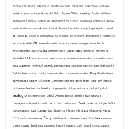
alternativní metody
altruismus
amatérská věda
Amazonie
Amazonka
Amerika
analýza textu
andragogika
André Geim
Andrew Wiles
anekdoty
Anglie
anihilace
anorganická chemie
Antarktida
antibiotická rezistence
antibiotika
antihmota
antika
antiscientismus
antivakcinační hnutí
Antoine Lavoisier
antropologie
Apollo 1
Apollo
11
Apollo 14
Apollo 8
apologetika
archeologie
architektura
argumentace
Aristoteles
astrobiologie
armáda
Armáda ČR
asexualita
Asie
asteroidy
astrochemie
astrofyzika
astronomie
astrofotografie
astronavigace
ateismus
atmosféra
atmosférické fronty
atomová bomba
atomy
attosekundové pulsy
austroslavismus
auta
autismus
Aztékové
Bachův absolutismus
Bajkonur
bakterie
balistické nosiče
Balkán
bankovnictví
banky
barevná televize
barevné vnímání
Barry Barish
barvy
baryogeneze
BDSM
Bělorusko
Bernhard Riemann
bezpečnost
Bible
bilý trpaslík
biochemie
biodiverzita
bioetika
biogeografie
biologické invaze
biologický druh
biologie
biotechnologie
Blízký východ
Boeing
bohemismus
Bosna a
Hercegovina
botanika
bouře
brexit
Brno
budoucnost Země
buněčná biologie
buňka
částicová fyzika
Burianosaurus
Čad
Callisto
čas
časomíra
částice
částicová
CCD
čechoslovakismus
Čechy
celoživotní vzdělávání
ceny IG Nobela
cenzura
Ceres
CERN
černá díra
Černobyl
červení trpaslíci
Češi
česká kotlina
Česká