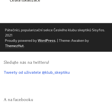
Pátečníci, popularizační sekce Českého klubu skeptiků Sisyfos.
2021
Proudly powered by
WordPress
.
|
Theme: Awaken by
ThemezHut
.
Sledujte nás na twitteru!
Tweety od uživatele @klub_skeptiku
A na facebooku