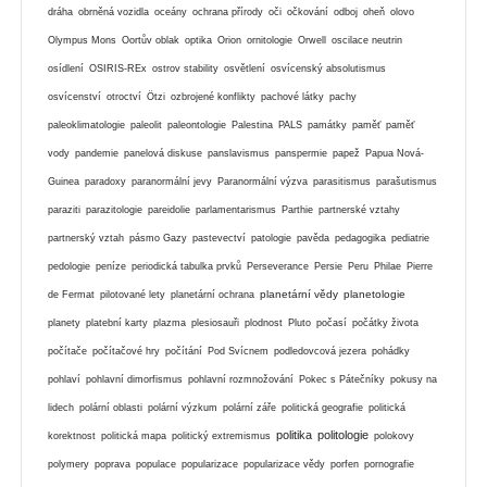
dráha
obrněná vozidla
oceány
ochrana přírody
oči
očkování
odboj
oheň
olovo
Olympus Mons
Oortův oblak
optika
Orion
ornitologie
Orwell
oscilace neutrin
osídlení
OSIRIS-REx
ostrov stability
osvětlení
osvícenský absolutismus
osvícenství
otroctví
Ötzi
ozbrojené konflikty
pachové látky
pachy
paleoklimatologie
paleolit
paleontologie
Palestina
PALS
památky
paměť
paměť
vody
pandemie
panelová diskuse
panslavismus
panspermie
papež
Papua Nová-
Guinea
paradoxy
paranormální jevy
Paranormální výzva
parasitismus
parašutismus
paraziti
parazitologie
pareidolie
parlamentarismus
Parthie
partnerské vztahy
partnerský vztah
pásmo Gazy
pastevectví
patologie
pavěda
pedagogika
pediatrie
pedologie
peníze
periodická tabulka prvků
Perseverance
Persie
Peru
Philae
Pierre
planetární vědy
planetologie
de Fermat
pilotované lety
planetární ochrana
planety
platební karty
plazma
plesiosauři
plodnost
Pluto
počasí
počátky života
počítače
počítačové hry
počítání
Pod Svícnem
podledovcová jezera
pohádky
pohlaví
pohlavní dimorfismus
pohlavní rozmnožování
Pokec s Pátečníky
pokusy na
lidech
polární oblasti
polární výzkum
polární záře
politická geografie
politická
politika
politologie
korektnost
politická mapa
politický extremismus
polokovy
polymery
poprava
populace
popularizace
popularizace vědy
porfen
pornografie