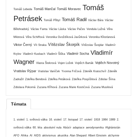
Tomáš
Tomáš Mančal
Tomáš Moravec
Tomáš Lebeda
Petrásek
Tomáš Radil
Tomáš Přibyl
Václav Bára
Václav
Bělohradský
Václav Fanta
Václav Láska
Václav Pačes
Vendula Lužná
Věra
Milotová
Věra Schiffová
Veronika Gvoždíková Javůrková
Veronika Křesťanová
Vítězslav Škorpík
Viktor Černý
Vít Straka
Vítězslav Švejdar
Vladimír
Vladimír
Vladimír Socha
Krylov
Vladimír Kusbach
Vladimír Šiška
Wagner
Vojtěch Novotný
Vlasta Štekrová
Vojen Ložek
Vojtěch Barták
Vratislav Rýpar
Vratislav Vaníček
Yvonna Fričová
Zdeněk Kratochvíl
Zdeněk
Zadražil
Zdeňka Bendová
Zdeňka Petáková
Zdeňka Pospíšilová
Zdislav Šíma
Zdislava Pokorná
Zuzana Kříhová
Zuzana Marie Kostićová
Zuzana Musilová
Témata
1. století
1. světová válka
16. století
17. listopad
17. století
1918
1984
1989
2.
světová válka
60. léta
absolutní nula
Abúsír
adaptace
aerodynamika
Afghánistán
AFO
Afrika
AI
AIDS
aktivismus
akustika
Alan Shepard
Albert Einstein
alchymie