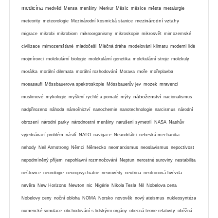
medicína
medvěd
Mensa
menšiny
Merkur
Měsíc
měsíce
města
metalurgie
mezinárodní vztahy
meteority
meteorologie
Mezinárodní kosmická stanice
migrace
mikrobi
mikrobiom
mikroorganismy
mikroskopie
mikrosvět
mimozemské
civilizace
mimozemšťané
mladočeši
Mléčná dráha
modelování klimatu
moderní lidé
mojmírovci
molekulární biologie
molekulární genetika
molekulární stroje
molekuly
morálka
morální dilemata
morální rozhodování
Morava
moře
mořeplavba
mosasauři
Mössbauerova spektroskopie
Mössbauerův jev
mozek
mravenci
náboženství
muslimové
mykologie
myšlení rychlé a pomalé
mýty
nacionalismus
nadpřirozeno
náhoda
námořnictví
nanochemie
nanotechnologie
narcismus
národní
obrození
národní parky
národnostní menšiny
narušení symetrií
NASA
Nashův
vyjednávací problém
násilí
NATO
navigace
Neandrtálci
nebeská mechanika
nehody
Neil Armstrong
Němci
Německo
neomarxismus
neoslavismus
nepoctivost
nepodmíněný příjem
nepohlavní rozmnožování
Neptun
nerostné suroviny
nestabilita
neštovice
neurologie
neuropsychiatrie
neurovědy
neutrina
neutronová hvězda
nevěra
New Horizons
Newton
nic
Nigérie
Nikola Tesla
Nil
Nobelova cena
Nobelovy ceny
noční obloha
NOMA
Norsko
novověk
nový ateismus
nukleosyntéza
numerické simulace
obchodování s lidskými orgány
obecná teorie relativity
oběžná