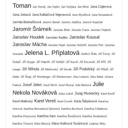
Toman
Jana Cíglerová
Jan Veselý
Jan Vojtko
Jan Votýpka
Jan Wintr
Jana Jebavá
Jana Kalbáčová Vejpravová
Jana Mynářová
Jana Nenadalová
Jarmila Bednaříková
Jaromír Beneš
Jaromír Jedlička
Jaromír Kopeček
Jaromír Šrámek
Jaroslav Bílek
Jaroslav Fanta
Jaroslav Flejberk
Jaroslav Houdek
Jaroslav Kousal
Jaroslav Kadlec
Jaroslav Mácha
Jaroslav Nejdl
Jaroslav Nešetřil
Jaroslav Petr
Jaroslav
Jelena L. Příplatová
Vostatek
Jindřich Šídlo
Jiří Černý
Jiří
Dolejší
Jiří Grygar
Jiří Hejkrlík
Jiří Hořejší
Jiří Kacetl
Jiří Kocourek
Jiří Kříž
Jiří
Jiří Mihola
Jiří Podolský
Langer
Jiří Mikšovský
Jiří Novák
Jiří Přibáň
Jiří
Sádlo
Jiří Štegl
Jiří Weinberger
Jiří Wiedermann
Jitka Lindová
Jitka Slabá
Johana
Julie
Josef Jelen
Fialová
Josef Michl
Josef Moural
Julie Beritová
Nekola Nováková
Juraj Hvorecký
Julius Lukeš
Karel Kovář
Karel Vereš
Karel Malinský
Karla Štěpánová
Karel Zvoník
Katarína
Holcová
Kateřina Bernardová Sýkorová
Kateřina Buchtová
Kateřina Chládková
Kateřina Sam
Kateřina Potyszová
Kateřina Šimáčková
Kateřina Smejkalová
Klára Hulíková Tesárková
Kateřina Thorová
Klára Bártová
Ladislav Miko