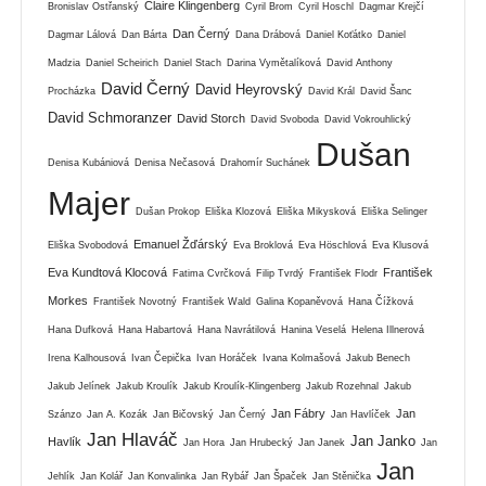
Claire Klingenberg
Bronislav Ostřanský
Cyril Brom
Cyril Hoschl
Dagmar Krejčí
Dan Černý
Dagmar Lálová
Dan Bárta
Dana Drábová
Daniel Koťátko
Daniel
Madzia
Daniel Scheirich
Daniel Stach
Darina Vymětalíková
David Anthony
David Černý
David Heyrovský
Procházka
David Král
David Šanc
David Schmoranzer
David Storch
David Svoboda
David Vokrouhlický
Dušan
Denisa Kubániová
Denisa Nečasová
Drahomír Suchánek
Majer
Dušan Prokop
Eliška Klozová
Eliška Mikysková
Eliška Selinger
Emanuel Žďárský
Eliška Svobodová
Eva Broklová
Eva Höschlová
Eva Klusová
Eva Kundtová Klocová
František
Fatima Cvrčková
Filip Tvrdý
František Flodr
Morkes
František Novotný
František Wald
Galina Kopaněvová
Hana Čížková
Hana Dufková
Hana Habartová
Hana Navrátilová
Hanina Veselá
Helena Illnerová
Irena Kalhousová
Ivan Čepička
Ivan Horáček
Ivana Kolmašová
Jakub Benech
Jakub Jelínek
Jakub Kroulík
Jakub Kroulík-Klingenberg
Jakub Rozehnal
Jakub
Jan Fábry
Jan
Szánzo
Jan A. Kozák
Jan Bičovský
Jan Černý
Jan Havlíček
Jan Hlaváč
Jan Janko
Havlík
Jan Hora
Jan Hrubecký
Jan Janek
Jan
Jan
Jehlík
Jan Kolář
Jan Konvalinka
Jan Rybář
Jan Špaček
Jan Stěnička