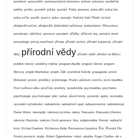
porodnost
porozumění
posttraumatická intervence
potkani
potraviny
poválečná
politika
pověry
povodně
požáry
poznání
Praha
prameny
práva dětí
práva žen
práva zvířat
pravěk
pravice
právo
pravopis
Pražský hrad
Přední východ
předpověď počasí
předpovědi
předvolební průzkumy
prekambrium
Přemyslovci
presokratici
přetížení
prevence
prezident
příběhy
přílivové vlny
primární okruh
primatologie
princip neurčitosti
příroda
přírodní archivy
přírodní katastrofy
přírodní
přírodní vědy
látky
přírodní výběr
přistání na Měsíci
program Apollo
problém intence
problémy milénia
program Gemini
program
Mercury
projekt Manhattan
projekt Záře
proměnné hvězdy
propaganda
prorok
Mohamed
prostor
protilátky
protistologie
Prusko
průzkum vesmíru
první republika
První světová válka
prvočísla
prvohory
pseudověda
psychedelika
psychiatrie
psychologie
psychoterapie
ptáci
pulsar
původ hmoty
pyramidy
qubity
racionalita
racionální rozhodování
radioaktivita
radioaktivní spad
radioastronomie
radioteleskop
Rainer Weiss
raketoplán
raketová technika
rakety
Rakousko
Rakousko-Uhersko
religionistika
rakovina
Rastislav
reaktory čtvrté generace
řeky
Remek
replikační
krize
Richard Dawkins
Richterova škála
Riemannova hypotéza
Řím
Římská říše
římské provincie
rituály
Robert Oppenheimer
roboti
robotika
Roger Chaffee
rok v