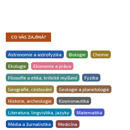
CO VÁS ZAJÍMÁ?
Astronomie a astrofyzika
Biologie
Chemie
Ekologie
Ekonomie a právo
Filosofie a etika, kritické myšlení
Fyzika
Geografie, cestování
Geologie a planetologie
Historie, archeologie
Kosmonautika
Literatura, lingvistika, jazyky
Matematika
Média a žurnalistika
Medicína