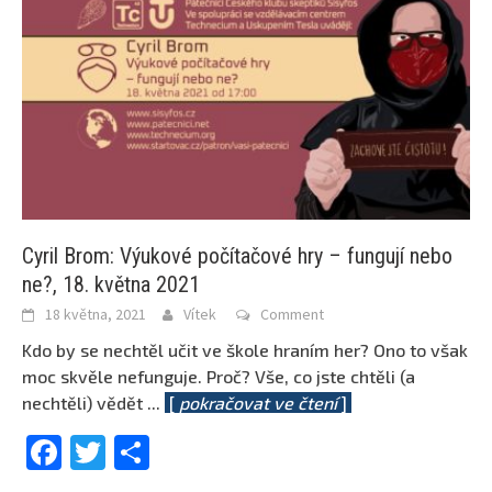
Cyril Brom: Výukové počítačové hry – fungují nebo
ne?, 18. května 2021
18 května, 2021
Vítek
Comment
Kdo by se nechtěl učit ve škole hraním her? Ono to však
moc skvěle nefunguje. Proč? Vše, co jste chtěli (a
nechtěli) vědět
...
[
pokračovat ve čtení
]
Facebook
Twitter
Share