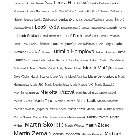
Lenka Hrabalová
Ladislav Skrbek
Lenka Černá
Lenka Králová
Lenka
Maierová
Lenka Nováková
Lenka Procházková
Lenka Slavíková
Lenka Vrtišková
Lenka Zychová
Nejezchlebová
Lenka Zdeborová
Leona Plášilová
Leona Šímová
Leoš Kyša
Leona Žůrková
Lilija Burianová
Linda Petraturová
Lubomír Peške
Lubomír Soukup
Luboš Perek
Luboš Brabenec
Luboš Pick
Lucie Davidová
Lucie Krejčová
Luděk
Lucie Hrdá
Lucie Juřičková
Lucie Ráčková
Lucie Tungul
Ludmila Hamplová
Nezmar
Lukáš
Ludmila Čírtková
Lukáš Houška
Kratochvíl
Lukáš Laibl
Lukáš Martoš
Lukáš Nádvorník
Lukáš Roubík
Magdalena
Marek Matějka
Bohutínská
Marco Stella
Marek Audy
Marek Hilšer
Marek
Marie Běhounková
Orko Vácha
Marek Skarka
Marek Vícha
Marek Vranka
Marie
Heřmanová
Marie Jírů
Marie Neudorflová
Marie Neudorfová
Marie Šabacká
Markéta Křížová
Markéta Gregorová
Markéta Vlčková
Martin Braniš
Martin Ferus
Martin Kašík
Martin Buchtík
Martin Gembec
Martin Konvička
Martin Konvička (lingvista)
Martin Kovář
Martin Kozák
Martin Lulák
Martin Mejstřík
Martin Profant
Martin
Martin Novák
Martin Odler
Martin Oliva
Martin Přeček
Martin Škorpík
Martin Žáček
Rybář
Martin Wihoda
Martin Zeman
Michael
Martina Boháčová
Matouš Pilnáček