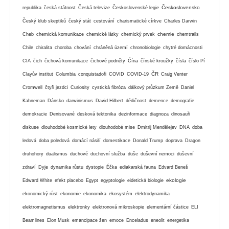
Československo
republika
česká státnost
Česká televize
Československé legie
Český klub skeptiků
český stát
cestování
charismatické církve
Charles Darwin
chemie
Cheb
chemická komunikace
chemické látky
chemický prvek
chemtrails
Chile
chiralita
choroba
chování
chráněná území
chronobiologie
chytré domácnosti
CIA
čich
čichová komunikace
čichové podněty
Čína
čínské kroužky
čísla
číslo Pí
ČR
Clayův institut
Columbia
conquistadoři
COVID
COVID-19
Craig Venter
Cromwell
čtyři jezdci
Curiosity
cystická fibróza
dálkový průzkum Země
Daniel
Kahneman
Dánsko
darwinismus
David Hilbert
dědičnost
demence
demografie
demokracie
Denisované
desková tektonika
dezinformace
diagnoza
dinosauři
diskuse
dlouhodobé kosmické lety
dlouhodobé mise
Dmitrij Mendělejev
DNA
doba
ledová
doba poledová
domácí násilí
domestikace
Donald Trump
doprava
Dragon
druhohory
dualismus
duchové
duchovní služba
duše
duševní nemoci
duševní
zdraví
Dyje
dynamika růstu
dystopie
Éčka
ediakarská fauna
Edvard Beneš
ekologie
Edward White
efekt placebo
Egypt
egyptologie
eidetická biologie
ekonomický růst
ekonomie
ekonomika
ekosystém
elektrodynamika
elektromagnetismus
elektronky
elektronová mikroskopie
elementární částice
ELI
Beamlines
Elon Musk
emancipace žen
emoce
Enceladus
eneolit
energetika