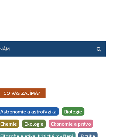
 NÁM
CO VÁS ZAJÍMÁ?
Astronomie a astrofyzika
Biologie
Chemie
Ekologie
Ekonomie a právo
Filosofie a etika, kritické myšlení
Fyzika