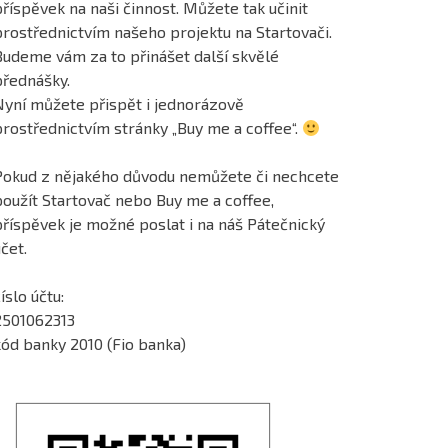
říspěvek na naši činnost. Můžete tak učinit
prostřednictvím našeho projektu na Startovači.
Budeme vám za to přinášet další skvělé
přednášky.
Nyní můžete přispět i jednorázově
prostřednictvím stránky „Buy me a coffee“.
Pokud z nějakého důvodu nemůžete či nechcete
použít Startovač nebo Buy me a coffee,
příspěvek je možné poslat i na náš Pátečnický
čet.
íslo účtu:
2501062313
kód banky 2010 (Fio banka)