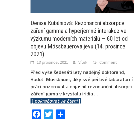
Denisa Kubániová: Rezonanční absorpce
záření gamma a hyperjemné interakce ve
výzkumu moderních materiálů – 60 let od
objevu Mössbauerova jevu (14. prosince
2021)
13 prosince, 2021
Vítek
Comment
Před vyše šedesáti lety nadějný doktorand,
Rudolf Mössbauer, díky své pečlivé laboratorní
práci pozoroval a objasnil rezonanční absorpci
záření gama v krystalu iridia
...
[
pokračovat ve čtení
]
Facebook
Twitter
Share