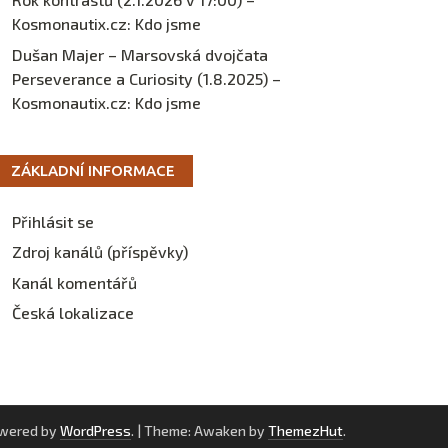
Kosmonautix.cz
:
Kdo jsme
Dušan Majer – Marsovská dvojčata
Perseverance a Curiosity (1.8.2025) –
Kosmonautix.cz
:
Kdo jsme
ZÁKLADNÍ INFORMACE
Přihlásit se
Zdroj kanálů (příspěvky)
Kanál komentářů
Česká lokalizace
owered by
WordPress
.
|
Theme: Awaken by
ThemezHut
.