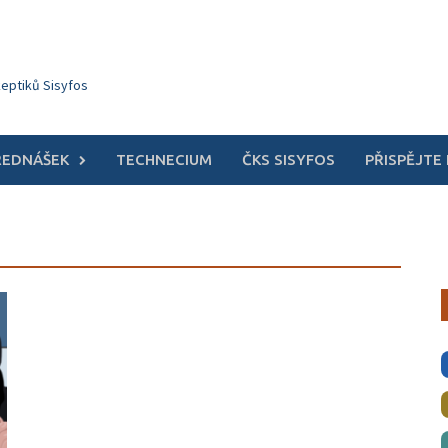
keptiků Sisyfos
ŘEDNÁŠEK
TECHNECIUM
ČKS SISYFOS
PŘISPĚJTE