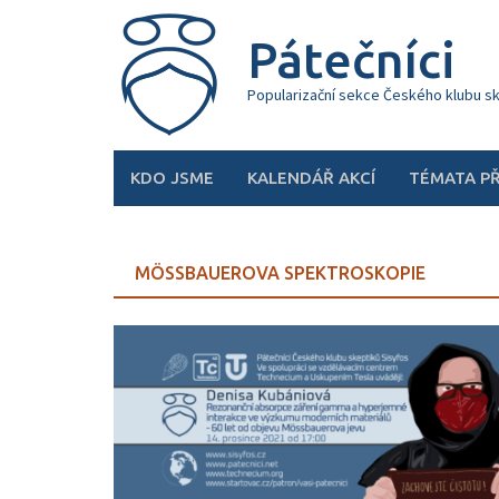
Skip
to
Pátečníci
content
Popularizační sekce Českého klubu s
KDO JSME
KALENDÁŘ AKCÍ
TÉMATA P
MÖSSBAUEROVA SPEKTROSKOPIE