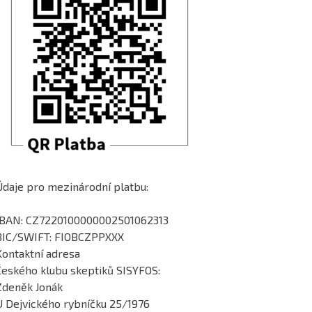
Údaje pro mezinárodní platbu:
IBAN: CZ7220100000002501062313
BIC/SWIFT: FIOBCZPPXXX
Kontaktní adresa
Českého klubu skeptiků SISYFOS:
Zdeněk Jonák
U Dejvického rybníčku 25/1976