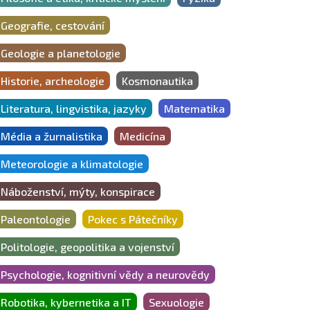
Geografie, cestování
Geologie a planetologie
Historie, archeologie
Kosmonautika
Literatura, lingvistika, jazyky
Matematika
Média a žurnalistika
Medicína
Meteorologie a klimatologie
Náboženství, mýty, konspirace
Paleontologie
Pokec s Pátečníky
Politologie, geopolitika a vojenství
Psychologie, kognitivní vědy a neurovědy
Robotika, kybernetika a IT
Sexuologie