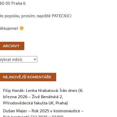
160 00 Praha 6
Do popisku, prosím, napiště PATECNICI
Děkujeme!
ARCHIVY
Archivy
NEJNOVĚJŠÍ KOMENTÁŘE
Filip Hanák
:
Lenka Hrabalová: Írán dnes (6.
března 2026 – Živě Benátská 2,
Přírodovědecká fakulta UK, Praha)
Dušan Majer – Rok 2025 v kosmonautice –
Rok kontrastů (2.1.2026 v 17:00) –