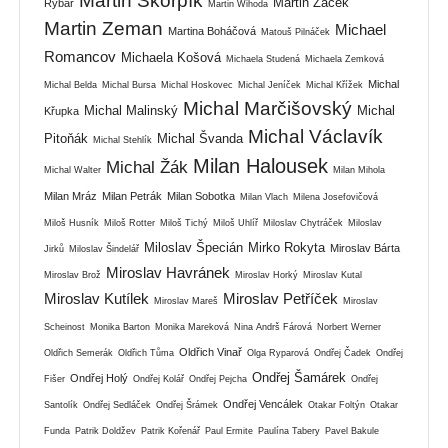
Martin Škorpík
Martin Žáček
Rybář
Martin Wihoda
Martin Zeman
Michael
Martina Boháčová
Matouš Pilnáček
Romancov
Michaela Košová
Michaela Studená
Michaela Zemková
Michal
Michal Belda
Michal Bursa
Michal Hoskovec
Michal Jeníček
Michal Křížek
Michal Marčišovský
Michal Malinský
Michal
Křupka
Michal Václavík
Pitoňák
Michal Švanda
Michal Stehlík
Milan Halousek
Michal Žák
Michal Walter
Milan Mihola
Milan Mráz
Milan Petrák
Milan Sobotka
Milan Vlach
Milena Josefovičová
Miloš Husník
Miloš Rotter
Miloš Tichý
Miloš Uhlíř
Miloslav Chytráček
Miloslav
Miloslav Špecián
Mirko Rokyta
Miroslav Bárta
Jirků
Miloslav Šindelář
Miroslav Havránek
Miroslav Brož
Miroslav Horký
Miroslav Kutal
Miroslav Kutílek
Miroslav Petříček
Miroslav Mareš
Miroslav
Scheinost
Monika Barton
Monika Mareková
Nina Andrš Fárová
Norbert Werner
Oldřich Vinař
Oldřich Semerák
Oldřich Tůma
Olga Ryparová
Ondřej Čadek
Ondřej
Ondřej Šamárek
Ondřej Holý
Fišer
Ondřej Kolář
Ondřej Pejcha
Ondřej
Ondřej Vencálek
Santolík
Ondřej Sedláček
Ondřej Šrámek
Otakar Foltýn
Otakar
Funda
Patrik Doldžev
Patrik Kořenář
Paul Ermite
Paulína Tabery
Pavel Bakule