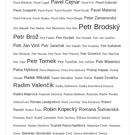
Pavel Cejnar
Pavel Gabzdyl
Pavel Boháček
Pavel Cagaš
Pavel Frič
Pavel Materna
Pavel Jungwirth
Pavel Kasík
Pavel Kosatík
Pavel Kozák
Peter Zamarovský
Pavel Pokorný
Pavel Stopka
Pavel Váňa
Pavol Bargár
Petr Brodský
Petr Bakalář
Petr Blažek
Petr Blumentrit
Petr Bob
Petr Brož
Petr Horálek
Petr Fabián
Petr Houdek
Petr Jan Juračka
Petr Jan Vinš
Petr Janeček
Petr Kulhánek
Petr Kabáth
Petr Koubský
Petr Scheirich
Petr Morávek
Petr Neruda
Petr Pavel
Petr Pokorný
Petr Slavíček
Petr Tomek
Petr Wawrosz
Petr Tureček
Petr Tolar
Petr Voříšek
Petra Hyklová
Prokop Hapala
Petra Mlejnková
Petra Procházková
Prokop
Radek Mikoláš
Radek Žemlička
Závada
Radek Mikulášek
Radek Ptáček
Radim Valenčík
Radka Kellnerová
Radka Kremlíková Pourová
Radka Majerová
Radovan Samotný
Radvan Bahbouh
Rastislav Maďar
Renáta
Renata Landgrafová
Robert
Androvičová
René Levínský
Rita Kočárová
Robin Kopecký
Romana Šumavská
Rameš
Robert Švarc
Rostislav Mach
Rudolf Zahradník
Ruth Tachezy
Růžena Dostálová
Sandra
Scarlett Rauschgoldová
Kreisslová
Sandra Sázelová
Sebastian Chum
Stanislav
Stanislav Vosolsobě
Lhota
Svatopluk Civiš
Tereza Nekolářová
Tereza