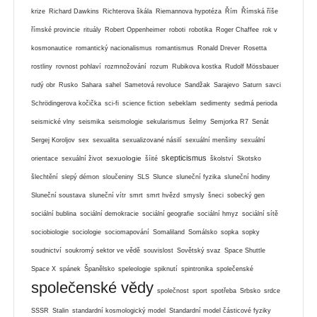
krize
Richard Dawkins
Richterova škála
Riemannova hypotéza
Řím
Římská říše
římské provincie
rituály
Robert Oppenheimer
roboti
robotika
Roger Chaffee
rok v
kosmonautice
romantický nacionalismus
romantismus
Ronald Drever
Rosetta
rostliny
rovnost pohlaví
rozmnožování
rozum
Rubikova kostka
Rudolf Mössbauer
rudý obr
Rusko
Sahara
sahel
Sametová revoluce
Sandžak
Sarajevo
Saturn
savci
Schrödingerova kočička
sci-fi
science fiction
sebeklam
sedimenty
sedmá perioda
seismické vlny
seismika
seismologie
sekularismus
šelmy
Semjorka R7
Senát
Sergej Koroljov
sex
sexualita
sexualizované násilí
sexuální menšiny
sexuální
skepticismus
sexuologie
orientace
sexuální život
šíité
školství
Skotsko
šlechtění
slepý démon
sloučeniny
SLS
Slunce
sluneční fyzika
sluneční hodiny
Sluneční soustava
sluneční vítr
smrt
smrt hvězd
smysly
šneci
sobecký gen
sociální bublina
sociální demokracie
sociální geografie
sociální hmyz
sociální sítě
sociobiologie
sociologie
sociomapování
Somaliland
Somálsko
sopka
sopky
soudnictví
soukromý sektor ve vědě
souvislost
Sovětský svaz
Space Shuttle
Space X
spánek
Španělsko
speleologie
spiknutí
spintronika
společenské
společenské vědy
společnost
sport
spotřeba
Srbsko
srdce
SSSR
Stalin
standardní kosmologický model
Standardní model částicové fyziky