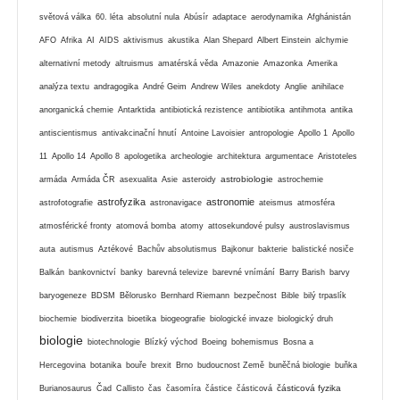
světová válka
60. léta
absolutní nula
Abúsír
adaptace
aerodynamika
Afghánistán
AFO
Afrika
AI
AIDS
aktivismus
akustika
Alan Shepard
Albert Einstein
alchymie
alternativní metody
altruismus
amatérská věda
Amazonie
Amazonka
Amerika
analýza textu
andragogika
André Geim
Andrew Wiles
anekdoty
Anglie
anihilace
anorganická chemie
Antarktida
antibiotická rezistence
antibiotika
antihmota
antika
antiscientismus
antivakcinační hnutí
Antoine Lavoisier
antropologie
Apollo 1
Apollo
11
Apollo 14
Apollo 8
apologetika
archeologie
architektura
argumentace
Aristoteles
astrobiologie
armáda
Armáda ČR
asexualita
Asie
asteroidy
astrochemie
astrofyzika
astronomie
astrofotografie
astronavigace
ateismus
atmosféra
atmosférické fronty
atomová bomba
atomy
attosekundové pulsy
austroslavismus
auta
autismus
Aztékové
Bachův absolutismus
Bajkonur
bakterie
balistické nosiče
Balkán
bankovnictví
banky
barevná televize
barevné vnímání
Barry Barish
barvy
baryogeneze
BDSM
Bělorusko
Bernhard Riemann
bezpečnost
Bible
bilý trpaslík
biochemie
biodiverzita
bioetika
biogeografie
biologické invaze
biologický druh
biologie
biotechnologie
Blízký východ
Boeing
bohemismus
Bosna a
Hercegovina
botanika
bouře
brexit
Brno
budoucnost Země
buněčná biologie
buňka
částicová fyzika
Burianosaurus
Čad
Callisto
čas
časomíra
částice
částicová