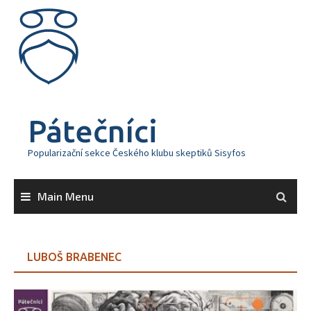
Skip
to
content
Pátečníci
Popularizační sekce Českého klubu skeptiků Sisyfos
Main Menu
LUBOŠ BRABENEC