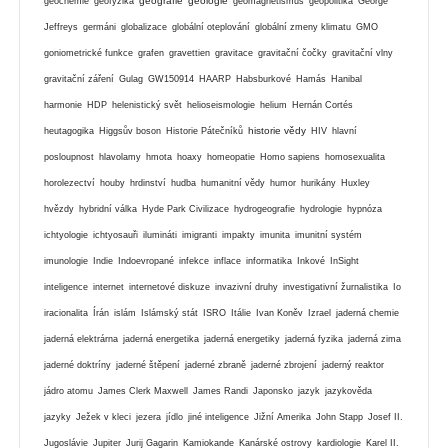
geografie
geologie
geochemie
geofyzika
geomagnetismus
geopolitika
George
Jeffreys
germáni
globalizace
globální oteplování
globální zmeny klimatu
GMO
goniometrické funkce
grafen
gravettien
gravitace
gravitační čočky
gravitační vlny
gravitační záření
Gulag
GW150914
HAARP
Habsburkové
Hamás
Hanibal
harmonie
HDP
helenistický svět
helioseismologie
helium
Hernán Cortés
historie vědy
heutagogika
Higgsův boson
Historie Pátečníků
HIV
hlavní
posloupnost
hlavolamy
hmota
hoaxy
homeopatie
Homo sapiens
homosexualita
horolezectví
houby
hrdinství
hudba
humanitní vědy
humor
hurikány
Huxley
hvězdy
hybridní válka
Hyde Park Civilizace
hydrogeografie
hydrologie
hypnóza
ichtyologie
ichtyosauři
ilumináti
imigranti
impakty
imunita
imunitní systém
imunologie
Indie
Indoevropané
infekce
inflace
informatika
Inkové
InSight
inteligence
internet
internetové diskuze
invazivní druhy
investigativní žurnalistika
Io
iracionalita
Írán
islám
Islámský stát
ISRO
Itálie
Ivan Koněv
Izrael
jaderná chemie
jaderná elektrárna
jaderná energetika
jaderná energetiky
jaderná fyzika
jaderná zima
jaderné doktríny
jaderné štěpení
jaderné zbraně
jaderné zbrojení
jaderný reaktor
jádro atomu
James Clerk Maxwell
James Randi
Japonsko
jazyk
jazykověda
jazyky
Ježek v kleci
jezera
jídlo
jiné inteligence
Jižní Amerika
John Stapp
Josef II.
Jugoslávie
Jupiter
Jurij Gagarin
Kamiokande
Kanárské ostrovy
kardiologie
Karel II.