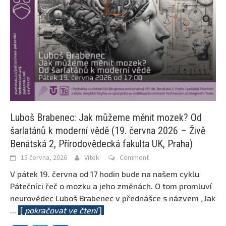
Luboš Brabenec: Jak můžeme měnit mozek? Od
šarlatánů k moderní vědě (19. června 2026 – Živě
Benátská 2, Přírodovědecká fakulta UK, Praha)
15 června, 2026
Vítek
Comment
V pátek 19. června od 17 hodin bude na našem cyklu
Pátečníci řeč o mozku a jeho změnách. O tom promluví
neurovědec Luboš Brabenec v přednášce s názvem „Jak
...
[
pokračovat ve čtení
]