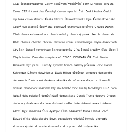
CCD
čechoslovakismus
Čechy
celoživotní vzdělávání
ceny IG Nobela
cenzura
Ceres
CERN
černá díra
Černobyl
červení trpaslíci
Češi
česká kotlina
Česká
Československo
republika
česká státnost
Česká televize
Československé legie
Český klub skeptiků
český stát
cestování
charismatické církve
Charles Darwin
chemie
Cheb
chemická komunikace
chemické látky
chemický prvek
chemtrails
Chile
chiralita
choroba
chování
chráněná území
chronobiologie
chytré domácnosti
CIA
čich
čichová komunikace
čichové podněty
Čína
čínské kroužky
čísla
číslo Pí
ČR
Clayův institut
Columbia
conquistadoři
COVID
COVID-19
Craig Venter
Cromwell
čtyři jezdci
Curiosity
cystická fibróza
dálkový průzkum Země
Daniel
Kahneman
Dánsko
darwinismus
David Hilbert
dědičnost
demence
demografie
demokracie
Denisované
desková tektonika
dezinformace
diagnoza
dinosauři
diskuse
dlouhodobé kosmické lety
dlouhodobé mise
Dmitrij Mendělejev
DNA
doba
ledová
doba poledová
domácí násilí
domestikace
Donald Trump
doprava
Dragon
druhohory
dualismus
duchové
duchovní služba
duše
duševní nemoci
duševní
zdraví
Dyje
dynamika růstu
dystopie
Éčka
ediakarská fauna
Edvard Beneš
ekologie
Edward White
efekt placebo
Egypt
egyptologie
eidetická biologie
ekonomický růst
ekonomie
ekonomika
ekosystém
elektrodynamika