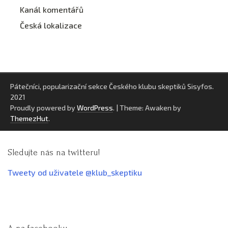
Kanál komentářů
Česká lokalizace
Pátečníci, popularizační sekce Českého klubu skeptiků Sisyfos.
2021
Proudly powered by
WordPress
.
|
Theme: Awaken by
ThemezHut
.
Sledujte nás na twitteru!
Tweety od uživatele @klub_skeptiku