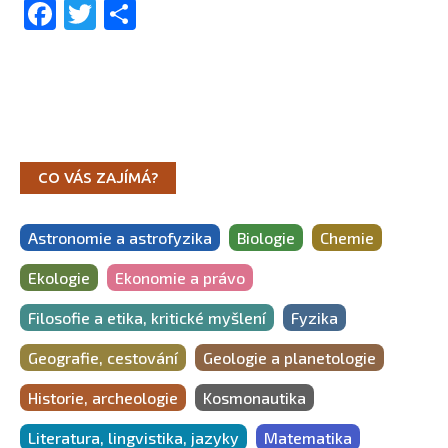
Facebook
Twitter
Share
CO VÁS ZAJÍMÁ?
Astronomie a astrofyzika
Biologie
Chemie
Ekologie
Ekonomie a právo
Filosofie a etika, kritické myšlení
Fyzika
Geografie, cestování
Geologie a planetologie
Historie, archeologie
Kosmonautika
Literatura, lingvistika, jazyky
Matematika