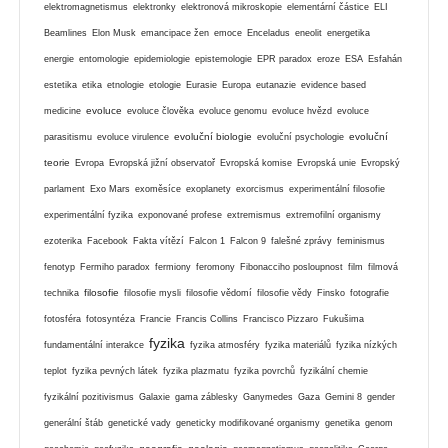
elektromagnetismus
elektronky
elektronová mikroskopie
elementární částice
ELI
Beamlines
Elon Musk
emancipace žen
emoce
Enceladus
eneolit
energetika
energie
entomologie
epidemiologie
epistemologie
EPR paradox
eroze
ESA
Esfahán
estetika
etika
etnologie
etologie
Eurasie
Europa
eutanazie
evidence based
evoluce
medicine
evoluce člověka
evoluce genomu
evoluce hvězd
evoluce
evoluční biologie
evoluční
parasitismu
evoluce virulence
evoluční psychologie
teorie
Evropa
Evropská jižní observatoř
Evropská komise
Evropská unie
Evropský
parlament
Exo Mars
exoměsíce
exoplanety
exorcismus
experimentální filosofie
experimentální fyzika
exponované profese
extremismus
extremofilní organismy
ezoterika
Facebook
Fakta vítězí
Falcon 1
Falcon 9
falešné zprávy
feminismus
fenotyp
Fermiho paradox
fermiony
feromony
Fibonacciho posloupnost
film
filmová
filosofie
technika
filosofie mysli
filosofie vědomí
filosofie vědy
Finsko
fotografie
fotosféra
fotosyntéza
Francie
Francis Collins
Francisco Pizzaro
Fukušima
fyzika
fundamentální interakce
fyzika atmosféry
fyzika materiálů
fyzika nízkých
teplot
fyzika pevných látek
fyzika plazmatu
fyzika povrchů
fyzikální chemie
fyzikální pozitivismus
Galaxie
gama záblesky
Ganymedes
Gaza
Gemini 8
gender
generální štáb
genetické vady
geneticky modifikované organismy
genetika
genom