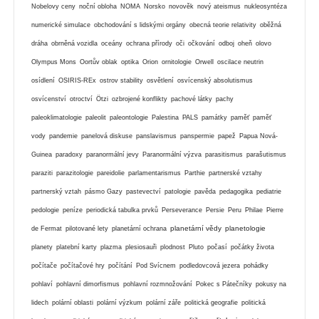
Nobelovy ceny
noční obloha
NOMA
Norsko
novověk
nový ateismus
nukleosyntéza
numerické simulace
obchodování s lidskými orgány
obecná teorie relativity
oběžná
dráha
obrněná vozidla
oceány
ochrana přírody
oči
očkování
odboj
oheň
olovo
Olympus Mons
Oortův oblak
optika
Orion
ornitologie
Orwell
oscilace neutrin
osídlení
OSIRIS-REx
ostrov stability
osvětlení
osvícenský absolutismus
osvícenství
otroctví
Ötzi
ozbrojené konflikty
pachové látky
pachy
paleoklimatologie
paleolit
paleontologie
Palestina
PALS
památky
paměť
paměť
vody
pandemie
panelová diskuse
panslavismus
panspermie
papež
Papua Nová-
Guinea
paradoxy
paranormální jevy
Paranormální výzva
parasitismus
parašutismus
paraziti
parazitologie
pareidolie
parlamentarismus
Parthie
partnerské vztahy
partnerský vztah
pásmo Gazy
pastevectví
patologie
pavěda
pedagogika
pediatrie
pedologie
peníze
periodická tabulka prvků
Perseverance
Persie
Peru
Philae
Pierre
planetární vědy
planetologie
de Fermat
pilotované lety
planetární ochrana
planety
platební karty
plazma
plesiosauři
plodnost
Pluto
počasí
počátky života
počítače
počítačové hry
počítání
Pod Svícnem
podledovcová jezera
pohádky
pohlaví
pohlavní dimorfismus
pohlavní rozmnožování
Pokec s Pátečníky
pokusy na
lidech
polární oblasti
polární výzkum
polární záře
politická geografie
politická