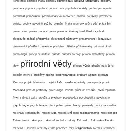
politika
politologie
korektnost
politická mapa
politický extremismus
polokovy
polymery
poprava
populace
popularizace
popularizace vědy
porfen
pornografie
porodnost
porozumění
posttraumatická intervence
potkani
potraviny
poválečná
politika
pověry
povodně
požáry
poznání
Praha
prameny
práva dětí
práva žen
práva zvířat
pravěk
pravice
právo
pravopis
Pražský hrad
Přední východ
předpověď počasí
předpovědi
předvolební průzkumy
prekambrium
Přemyslovci
presokratici
přetížení
prevence
prezident
příběhy
přílivové vlny
primární okruh
primatologie
princip neurčitosti
příroda
přírodní archivy
přírodní katastrofy
přírodní
přírodní vědy
látky
přírodní výběr
přistání na Měsíci
program Apollo
problém intence
problémy milénia
program Gemini
program
Mercury
projekt Manhattan
projekt Záře
proměnné hvězdy
propaganda
prorok
Mohamed
prostor
protilátky
protistologie
Prusko
průzkum vesmíru
první republika
První světová válka
prvočísla
prvohory
pseudověda
psychedelika
psychiatrie
psychologie
psychoterapie
ptáci
pulsar
původ hmoty
pyramidy
qubity
racionalita
racionální rozhodování
radioaktivita
radioaktivní spad
radioastronomie
radioteleskop
Rainer Weiss
raketoplán
raketová technika
rakety
Rakousko
Rakousko-Uhersko
religionistika
rakovina
Rastislav
reaktory čtvrté generace
řeky
Remek
replikační