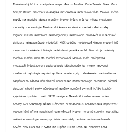
Mars
Malostranský hřbitov
manipulace
mapa
Marcus Aurelius
Marie Terezie
Mars
matematika
Sample Return
matematická analýza
materiálová věda
Mayové
média
medicína
medvěd
Mensa
menšiny
Merkur
Měsíc
měsíce
města
metalurgie
mezinárodní vztahy
meteority
meteorologie
Mezinárodní kosmická stanice
migrace
mikrobi
mikrobiom
mikroorganismy
mikroskopie
mikrosvět
mimozemské
civilizace
mimozemšťané
mladočeši
Mléčná dráha
modelování klimatu
moderní lidé
mojmírovci
molekulární biologie
molekulární genetika
molekulární stroje
molekuly
morálka
morální dilemata
morální rozhodování
Morava
moře
mořeplavba
mosasauři
Mössbauerova spektroskopie
Mössbauerův jev
mozek
mravenci
náboženství
muslimové
mykologie
myšlení rychlé a pomalé
mýty
nacionalismus
nadpřirozeno
náhoda
námořnictví
nanochemie
nanotechnologie
narcismus
národní
obrození
národní parky
národnostní menšiny
narušení symetrií
NASA
Nashův
vyjednávací problém
násilí
NATO
navigace
Neandrtálci
nebeská mechanika
nehody
Neil Armstrong
Němci
Německo
neomarxismus
neoslavismus
nepoctivost
nepodmíněný příjem
nepohlavní rozmnožování
Neptun
nerostné suroviny
nestabilita
neštovice
neurologie
neuropsychiatrie
neurovědy
neutrina
neutronová hvězda
nevěra
New Horizons
Newton
nic
Nigérie
Nikola Tesla
Nil
Nobelova cena