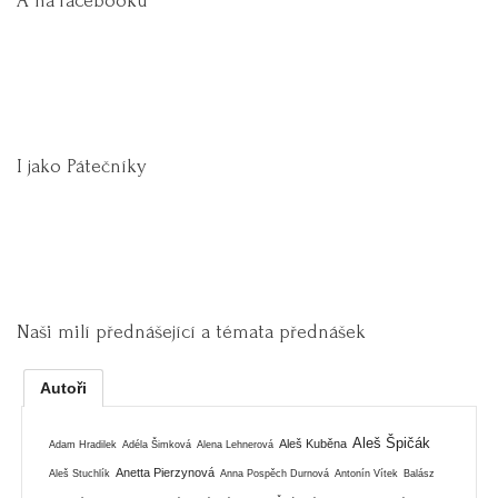
A na facebooku
I jako Pátečníky
Naši milí přednášející a témata přednášek
Autoři
Aleš Špičák
Aleš Kuběna
Adam Hradilek
Adéla Šimková
Alena Lehnerová
Anetta Pierzynová
Aleš Stuchlík
Anna Pospěch Durnová
Antonín Vítek
Balász