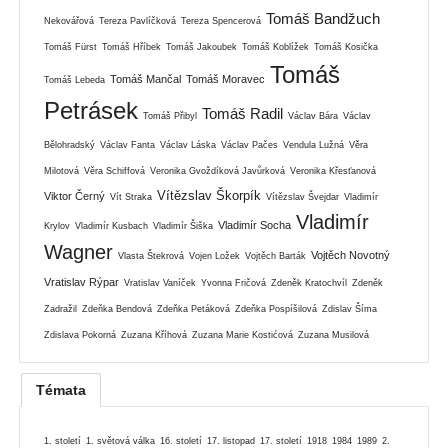
Tomáš Bandžuch
Nekovářová
Tereza Pavlíčková
Tereza Spencerová
Tomáš Fürst
Tomáš Hříbek
Tomáš Jakoubek
Tomáš Koblížek
Tomáš Kosička
Tomáš
Tomáš Mančal
Tomáš Moravec
Tomáš Lebeda
Petrásek
Tomáš Radil
Tomáš Přibyl
Václav Bára
Václav
Bělohradský
Václav Fanta
Václav Láska
Václav Pačes
Vendula Lužná
Věra
Milotová
Věra Schiffová
Veronika Gvoždíková Javůrková
Veronika Křesťanová
Vítězslav Škorpík
Viktor Černý
Vít Straka
Vítězslav Švejdar
Vladimír
Vladimír
Vladimír Socha
Krylov
Vladimír Kusbach
Vladimír Šiška
Wagner
Vojtěch Novotný
Vlasta Štekrová
Vojen Ložek
Vojtěch Barták
Vratislav Rýpar
Vratislav Vaníček
Yvonna Fričová
Zdeněk Kratochvíl
Zdeněk
Zadražil
Zdeňka Bendová
Zdeňka Petáková
Zdeňka Pospíšilová
Zdislav Šíma
Zdislava Pokorná
Zuzana Kříhová
Zuzana Marie Kostićová
Zuzana Musilová
Témata
1. století
1. světová válka
16. století
17. listopad
17. století
1918
1984
1989
2.