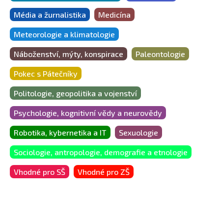
Média a žurnalistika
Medicína
Meteorologie a klimatologie
Náboženství, mýty, konspirace
Paleontologie
Pokec s Pátečníky
Politologie, geopolitika a vojenství
Psychologie, kognitivní vědy a neurovědy
Robotika, kybernetika a IT
Sexuologie
Sociologie, antropologie, demografie a etnologie
Vhodné pro SŠ
Vhodné pro ZŠ