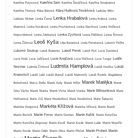
Kateřina Sam
Kateřina Potyszová
Kateřina Šimáčková
Kateřina Smejkalová
Klára Hulíková Tesárková
Kateřina Thorová
Klára Bártová
Ladislav Miko
Lenka Hrabalová
Ladislav Skrbek
Lenka Černá
Lenka Králová
Lenka
Maierová
Lenka Nováková
Lenka Procházková
Lenka Slavíková
Lenka Vrtišková
Lenka Zychová
Nejezchlebová
Lenka Zdeborová
Leona Plášilová
Leona Šímová
Leoš Kyša
Leona Žůrková
Lilija Burianová
Linda Petraturová
Lubomír Peške
Lubomír Soukup
Luboš Perek
Luboš Brabenec
Luboš Pick
Lucie Davidová
Lucie Krejčová
Luděk
Lucie Hrdá
Lucie Juřičková
Lucie Ráčková
Lucie Tungul
Ludmila Hamplová
Nezmar
Lukáš
Ludmila Čírtková
Lukáš Houška
Kratochvíl
Lukáš Laibl
Lukáš Martoš
Lukáš Nádvorník
Lukáš Roubík
Magdalena
Marek Matějka
Bohutínská
Marco Stella
Marek Audy
Marek Hilšer
Marek
Marie Běhounková
Orko Vácha
Marek Skarka
Marek Vícha
Marek Vranka
Marie
Heřmanová
Marie Jírů
Marie Neudorflová
Marie Neudorfová
Marie Šabacká
Markéta Křížová
Markéta Gregorová
Markéta Vlčková
Martin Braniš
Martin Ferus
Martin Kašík
Martin Buchtík
Martin Gembec
Martin Konvička
Martin Konvička (lingvista)
Martin Kovář
Martin Kozák
Martin Lulák
Martin Mejstřík
Martin Profant
Martin
Martin Novák
Martin Odler
Martin Oliva
Martin Přeček