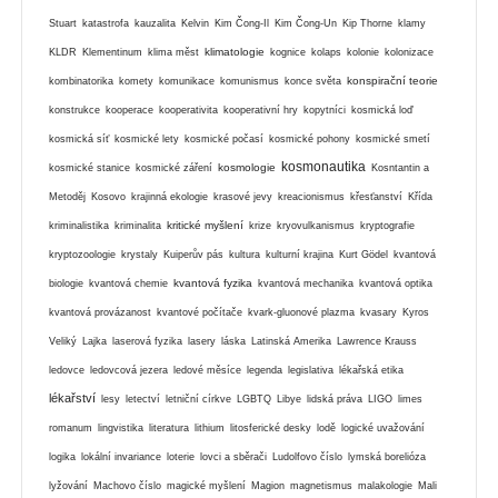
Stuart
katastrofa
kauzalita
Kelvin
Kim Čong-Il
Kim Čong-Un
Kip Thorne
klamy
klimatologie
KLDR
Klementinum
klima měst
kognice
kolaps
kolonie
kolonizace
konspirační teorie
kombinatorika
komety
komunikace
komunismus
konce světa
konstrukce
kooperace
kooperativita
kooperativní hry
kopytníci
kosmická loď
kosmická síť
kosmické lety
kosmické počasí
kosmické pohony
kosmické smetí
kosmonautika
kosmologie
kosmické stanice
kosmické záření
Kosntantin a
Metoděj
Kosovo
krajinná ekologie
krasové jevy
kreacionismus
křesťanství
Křída
kritické myšlení
kriminalistika
kriminalita
krize
kryovulkanismus
kryptografie
kryptozoologie
krystaly
Kuiperův pás
kultura
kulturní krajina
Kurt Gödel
kvantová
kvantová fyzika
biologie
kvantová chemie
kvantová mechanika
kvantová optika
kvantová provázanost
kvantové počítače
kvark-gluonové plazma
kvasary
Kyros
Veliký
Lajka
laserová fyzika
lasery
láska
Latinská Amerika
Lawrence Krauss
ledovce
ledovcová jezera
ledové měsíce
legenda
legislativa
lékařská etika
lékařství
lesy
letectví
letniční církve
LGBTQ
Libye
lidská práva
LIGO
limes
romanum
lingvistika
literatura
lithium
litosferické desky
lodě
logické uvažování
logika
lokální invariance
loterie
lovci a sběrači
Ludolfovo číslo
lymská borelióza
lyžování
Machovo číslo
magické myšlení
Magion
magnetismus
malakologie
Mali