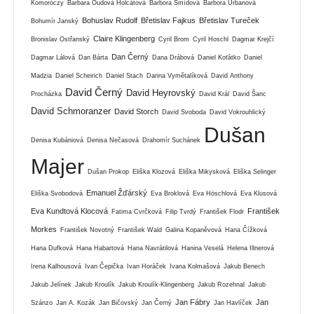
Komoróczy
Barbara Oudová Holcátová
Barbora Šmídová
Barbora Urbanová
Bohuslav Rudolf
Břetislav Fajkus
Břetislav Tureček
Bohumír Janský
Claire Klingenberg
Bronislav Ostřanský
Cyril Brom
Cyril Hoschl
Dagmar Krejčí
Dan Černý
Dagmar Lálová
Dan Bárta
Dana Drábová
Daniel Koťátko
Daniel
Madzia
Daniel Scheirich
Daniel Stach
Darina Vymětalíková
David Anthony
David Černý
David Heyrovský
Procházka
David Král
David Šanc
David Schmoranzer
David Storch
David Svoboda
David Vokrouhlický
Dušan
Denisa Kubániová
Denisa Nečasová
Drahomír Suchánek
Majer
Dušan Prokop
Eliška Klozová
Eliška Mikysková
Eliška Selinger
Emanuel Žďárský
Eliška Svobodová
Eva Broklová
Eva Höschlová
Eva Klusová
Eva Kundtová Klocová
František
Fatima Cvrčková
Filip Tvrdý
František Flodr
Morkes
František Novotný
František Wald
Galina Kopaněvová
Hana Čížková
Hana Dufková
Hana Habartová
Hana Navrátilová
Hanina Veselá
Helena Illnerová
Irena Kalhousová
Ivan Čepička
Ivan Horáček
Ivana Kolmašová
Jakub Benech
Jakub Jelínek
Jakub Kroulík
Jakub Kroulík-Klingenberg
Jakub Rozehnal
Jakub
Jan Fábry
Jan
Szánzo
Jan A. Kozák
Jan Bičovský
Jan Černý
Jan Havlíček