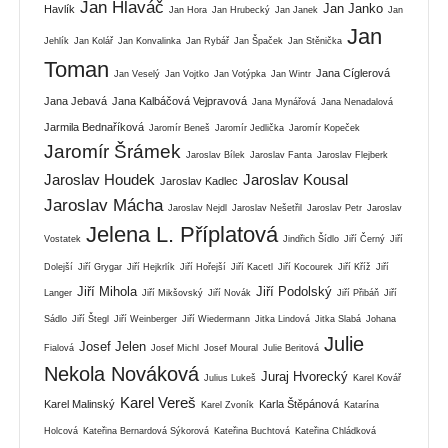
Jan Hlaváč
Jan Janko
Havlík
Jan Hora
Jan Hrubecký
Jan Janek
Jan
Jan
Jehlík
Jan Kolář
Jan Konvalinka
Jan Rybář
Jan Špaček
Jan Stěnička
Toman
Jana Cíglerová
Jan Veselý
Jan Vojtko
Jan Votýpka
Jan Wintr
Jana Jebavá
Jana Kalbáčová Vejpravová
Jana Mynářová
Jana Nenadalová
Jarmila Bednaříková
Jaromír Beneš
Jaromír Jedlička
Jaromír Kopeček
Jaromír Šrámek
Jaroslav Bílek
Jaroslav Fanta
Jaroslav Flejberk
Jaroslav Houdek
Jaroslav Kousal
Jaroslav Kadlec
Jaroslav Mácha
Jaroslav Nejdl
Jaroslav Nešetřil
Jaroslav Petr
Jaroslav
Jelena L. Příplatová
Vostatek
Jindřich Šídlo
Jiří Černý
Jiří
Dolejší
Jiří Grygar
Jiří Hejkrlík
Jiří Hořejší
Jiří Kacetl
Jiří Kocourek
Jiří Kříž
Jiří
Jiří Mihola
Jiří Podolský
Langer
Jiří Mikšovský
Jiří Novák
Jiří Přibáň
Jiří
Sádlo
Jiří Štegl
Jiří Weinberger
Jiří Wiedermann
Jitka Lindová
Jitka Slabá
Johana
Julie
Josef Jelen
Fialová
Josef Michl
Josef Moural
Julie Beritová
Nekola Nováková
Juraj Hvorecký
Julius Lukeš
Karel Kovář
Karel Vereš
Karel Malinský
Karla Štěpánová
Karel Zvoník
Katarína
Holcová
Kateřina Bernardová Sýkorová
Kateřina Buchtová
Kateřina Chládková