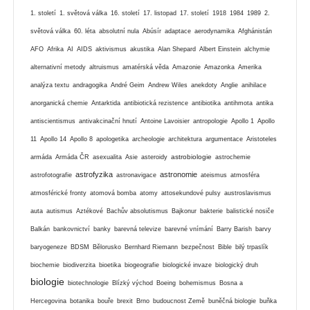
1. století
1. světová válka
16. století
17. listopad
17. století
1918
1984
1989
2.
světová válka
60. léta
absolutní nula
Abúsír
adaptace
aerodynamika
Afghánistán
AFO
Afrika
AI
AIDS
aktivismus
akustika
Alan Shepard
Albert Einstein
alchymie
alternativní metody
altruismus
amatérská věda
Amazonie
Amazonka
Amerika
analýza textu
andragogika
André Geim
Andrew Wiles
anekdoty
Anglie
anihilace
anorganická chemie
Antarktida
antibiotická rezistence
antibiotika
antihmota
antika
antiscientismus
antivakcinační hnutí
Antoine Lavoisier
antropologie
Apollo 1
Apollo
11
Apollo 14
Apollo 8
apologetika
archeologie
architektura
argumentace
Aristoteles
astrobiologie
armáda
Armáda ČR
asexualita
Asie
asteroidy
astrochemie
astrofyzika
astronomie
astrofotografie
astronavigace
ateismus
atmosféra
atmosférické fronty
atomová bomba
atomy
attosekundové pulsy
austroslavismus
auta
autismus
Aztékové
Bachův absolutismus
Bajkonur
bakterie
balistické nosiče
Balkán
bankovnictví
banky
barevná televize
barevné vnímání
Barry Barish
barvy
baryogeneze
BDSM
Bělorusko
Bernhard Riemann
bezpečnost
Bible
bilý trpaslík
biochemie
biodiverzita
bioetika
biogeografie
biologické invaze
biologický druh
biologie
biotechnologie
Blízký východ
Boeing
bohemismus
Bosna a
Hercegovina
botanika
bouře
brexit
Brno
budoucnost Země
buněčná biologie
buňka