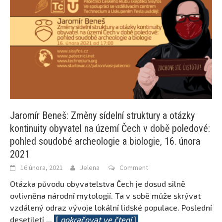
Jaromír Beneš: Změny sídelní struktury a otázky
kontinuity obyvatel na území Čech v době poledové:
pohled soudobé archeologie a biologie, 16. února
2021
16 února, 2021
Jelena
Comment
Otázka původu obyvatelstva Čech je dosud silně
ovlivněna národní mytologií. Ta v sobě může skrývat
vzdálený odraz vývoje lokální lidské populace. Poslední
desetiletí
...
[
pokračovat ve čtení
]