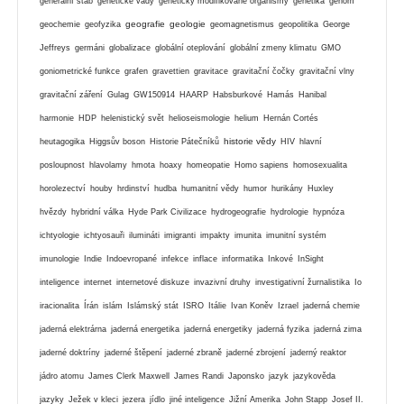
generální štáb
genetické vady
geneticky modifikované organismy
genetika
genom
geografie
geologie
geochemie
geofyzika
geomagnetismus
geopolitika
George
Jeffreys
germáni
globalizace
globální oteplování
globální zmeny klimatu
GMO
goniometrické funkce
grafen
gravettien
gravitace
gravitační čočky
gravitační vlny
gravitační záření
Gulag
GW150914
HAARP
Habsburkové
Hamás
Hanibal
harmonie
HDP
helenistický svět
helioseismologie
helium
Hernán Cortés
historie vědy
heutagogika
Higgsův boson
Historie Pátečníků
HIV
hlavní
posloupnost
hlavolamy
hmota
hoaxy
homeopatie
Homo sapiens
homosexualita
horolezectví
houby
hrdinství
hudba
humanitní vědy
humor
hurikány
Huxley
hvězdy
hybridní válka
Hyde Park Civilizace
hydrogeografie
hydrologie
hypnóza
ichtyologie
ichtyosauři
ilumináti
imigranti
impakty
imunita
imunitní systém
imunologie
Indie
Indoevropané
infekce
inflace
informatika
Inkové
InSight
inteligence
internet
internetové diskuze
invazivní druhy
investigativní žurnalistika
Io
iracionalita
Írán
islám
Islámský stát
ISRO
Itálie
Ivan Koněv
Izrael
jaderná chemie
jaderná elektrárna
jaderná energetika
jaderná energetiky
jaderná fyzika
jaderná zima
jaderné doktríny
jaderné štěpení
jaderné zbraně
jaderné zbrojení
jaderný reaktor
jádro atomu
James Clerk Maxwell
James Randi
Japonsko
jazyk
jazykověda
jazyky
Ježek v kleci
jezera
jídlo
jiné inteligence
Jižní Amerika
John Stapp
Josef II.