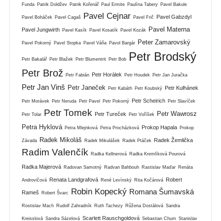
Funda
Patrik Doldžev
Patrik Kořenář
Paul Ermite
Paulína Tabery
Pavel Bakule
Pavel Cejnar
Pavel Gabzdyl
Pavel Boháček
Pavel Cagaš
Pavel Frič
Pavel Materna
Pavel Jungwirth
Pavel Kasík
Pavel Kosatík
Pavel Kozák
Peter Zamarovský
Pavel Pokorný
Pavel Stopka
Pavel Váňa
Pavol Bargár
Petr Brodský
Petr Bakalář
Petr Blažek
Petr Blumentrit
Petr Bob
Petr Brož
Petr Horálek
Petr Fabián
Petr Houdek
Petr Jan Juračka
Petr Jan Vinš
Petr Janeček
Petr Kulhánek
Petr Kabáth
Petr Koubský
Petr Scheirich
Petr Morávek
Petr Neruda
Petr Pavel
Petr Pokorný
Petr Slavíček
Petr Tomek
Petr Wawrosz
Petr Tureček
Petr Tolar
Petr Voříšek
Petra Hyklová
Prokop Hapala
Petra Mlejnková
Petra Procházková
Prokop
Radek Mikoláš
Radek Žemlička
Závada
Radek Mikulášek
Radek Ptáček
Radim Valenčík
Radka Kellnerová
Radka Kremlíková Pourová
Radka Majerová
Radovan Samotný
Radvan Bahbouh
Rastislav Maďar
Renáta
Renata Landgrafová
Robert
Androvičová
René Levínský
Rita Kočárová
Robin Kopecký
Romana Šumavská
Rameš
Robert Švarc
Rostislav Mach
Rudolf Zahradník
Ruth Tachezy
Růžena Dostálová
Sandra
Scarlett Rauschgoldová
Kreisslová
Sandra Sázelová
Sebastian Chum
Stanislav