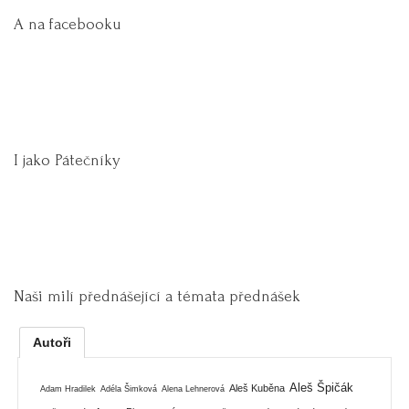
A na facebooku
I jako Pátečníky
Naši milí přednášející a témata přednášek
Autoři
Aleš Špičák
Aleš Kuběna
Adam Hradilek
Adéla Šimková
Alena Lehnerová