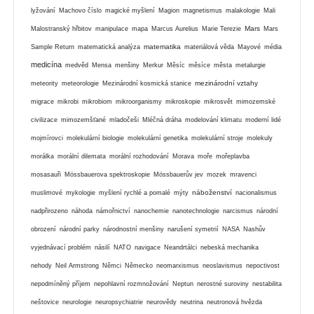
lyžování
Machovo číslo
magické myšlení
Magion
magnetismus
malakologie
Mali
Mars
Malostranský hřbitov
manipulace
mapa
Marcus Aurelius
Marie Terezie
Mars
matematika
Sample Return
matematická analýza
materiálová věda
Mayové
média
medicína
medvěd
Mensa
menšiny
Merkur
Měsíc
měsíce
města
metalurgie
mezinárodní vztahy
meteority
meteorologie
Mezinárodní kosmická stanice
migrace
mikrobi
mikrobiom
mikroorganismy
mikroskopie
mikrosvět
mimozemské
civilizace
mimozemšťané
mladočeši
Mléčná dráha
modelování klimatu
moderní lidé
mojmírovci
molekulární biologie
molekulární genetika
molekulární stroje
molekuly
morálka
morální dilemata
morální rozhodování
Morava
moře
mořeplavba
mosasauři
Mössbauerova spektroskopie
Mössbauerův jev
mozek
mravenci
náboženství
muslimové
mykologie
myšlení rychlé a pomalé
mýty
nacionalismus
nadpřirozeno
náhoda
námořnictví
nanochemie
nanotechnologie
narcismus
národní
obrození
národní parky
národnostní menšiny
narušení symetrií
NASA
Nashův
vyjednávací problém
násilí
NATO
navigace
Neandrtálci
nebeská mechanika
nehody
Neil Armstrong
Němci
Německo
neomarxismus
neoslavismus
nepoctivost
nepodmíněný příjem
nepohlavní rozmnožování
Neptun
nerostné suroviny
nestabilita
neštovice
neurologie
neuropsychiatrie
neurovědy
neutrina
neutronová hvězda