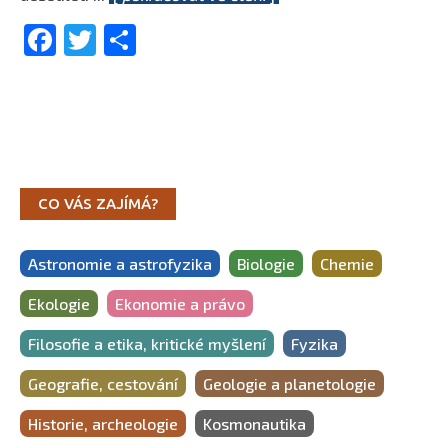
Facebook
Twitter
Share
CO VÁS ZAJÍMÁ?
Astronomie a astrofyzika
Biologie
Chemie
Ekologie
Ekonomie a právo
Filosofie a etika, kritické myšlení
Fyzika
Geografie, cestování
Geologie a planetologie
Historie, archeologie
Kosmonautika