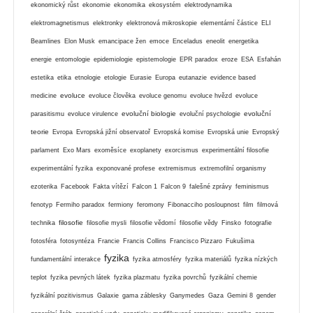
ekonomický růst
ekonomie
ekonomika
ekosystém
elektrodynamika
elektromagnetismus
elektronky
elektronová mikroskopie
elementární částice
ELI
Beamlines
Elon Musk
emancipace žen
emoce
Enceladus
eneolit
energetika
energie
entomologie
epidemiologie
epistemologie
EPR paradox
eroze
ESA
Esfahán
estetika
etika
etnologie
etologie
Eurasie
Europa
eutanazie
evidence based
evoluce
medicine
evoluce člověka
evoluce genomu
evoluce hvězd
evoluce
evoluční biologie
evoluční
parasitismu
evoluce virulence
evoluční psychologie
teorie
Evropa
Evropská jižní observatoř
Evropská komise
Evropská unie
Evropský
parlament
Exo Mars
exoměsíce
exoplanety
exorcismus
experimentální filosofie
experimentální fyzika
exponované profese
extremismus
extremofilní organismy
ezoterika
Facebook
Fakta vítězí
Falcon 1
Falcon 9
falešné zprávy
feminismus
fenotyp
Fermiho paradox
fermiony
feromony
Fibonacciho posloupnost
film
filmová
filosofie
technika
filosofie mysli
filosofie vědomí
filosofie vědy
Finsko
fotografie
fotosféra
fotosyntéza
Francie
Francis Collins
Francisco Pizzaro
Fukušima
fyzika
fundamentální interakce
fyzika atmosféry
fyzika materiálů
fyzika nízkých
teplot
fyzika pevných látek
fyzika plazmatu
fyzika povrchů
fyzikální chemie
fyzikální pozitivismus
Galaxie
gama záblesky
Ganymedes
Gaza
Gemini 8
gender