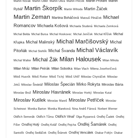
Martin Profant
Martin
Martin Novák
Martin Odler
Martin Oliva
Martin Přeček
Martin Škorpík
Martin Žáček
Rybář
Martin Wihoda
Martin Zeman
Michael
Martina Boháčová
Matouš Pilnáček
Romancov
Michaela Košová
Michaela Studená
Michaela Zemková
Michal
Michal Belda
Michal Bursa
Michal Hoskovec
Michal Jeníček
Michal Křížek
Michal Marčišovský
Michal Malinský
Michal
Křupka
Michal Václavík
Pitoňák
Michal Švanda
Michal Stehlík
Milan Halousek
Michal Žák
Michal Walter
Milan Mihola
Milan Mráz
Milan Petrák
Milan Sobotka
Milan Vlach
Milena Josefovičová
Miloš Husník
Miloš Rotter
Miloš Tichý
Miloš Uhlíř
Miloslav Chytráček
Miloslav
Miloslav Špecián
Mirko Rokyta
Miroslav Bárta
Jirků
Miloslav Šindelář
Miroslav Havránek
Miroslav Brož
Miroslav Horký
Miroslav Kutal
Miroslav Kutílek
Miroslav Petříček
Miroslav Mareš
Miroslav
Scheinost
Monika Barton
Monika Mareková
Nina Andrš Fárová
Norbert Werner
Oldřich Vinař
Oldřich Semerák
Oldřich Tůma
Olga Ryparová
Ondřej Čadek
Ondřej
Ondřej Šamárek
Ondřej Holý
Fišer
Ondřej Kolář
Ondřej Pejcha
Ondřej
Ondřej Vencálek
Santolík
Ondřej Sedláček
Ondřej Šrámek
Otakar Foltýn
Otakar