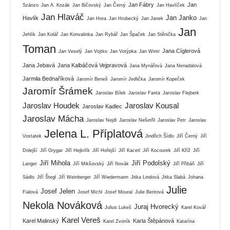
Jan Fábry
Jan
Szánzo
Jan A. Kozák
Jan Bičovský
Jan Černý
Jan Havlíček
Jan Hlaváč
Jan Janko
Havlík
Jan Hora
Jan Hrubecký
Jan Janek
Jan
Jan
Jehlík
Jan Kolář
Jan Konvalinka
Jan Rybář
Jan Špaček
Jan Stěnička
Toman
Jana Cíglerová
Jan Veselý
Jan Vojtko
Jan Votýpka
Jan Wintr
Jana Jebavá
Jana Kalbáčová Vejpravová
Jana Mynářová
Jana Nenadalová
Jarmila Bednaříková
Jaromír Beneš
Jaromír Jedlička
Jaromír Kopeček
Jaromír Šrámek
Jaroslav Bílek
Jaroslav Fanta
Jaroslav Flejberk
Jaroslav Houdek
Jaroslav Kousal
Jaroslav Kadlec
Jaroslav Mácha
Jaroslav Nejdl
Jaroslav Nešetřil
Jaroslav Petr
Jaroslav
Jelena L. Příplatová
Vostatek
Jindřich Šídlo
Jiří Černý
Jiří
Dolejší
Jiří Grygar
Jiří Hejkrlík
Jiří Hořejší
Jiří Kacetl
Jiří Kocourek
Jiří Kříž
Jiří
Jiří Mihola
Jiří Podolský
Langer
Jiří Mikšovský
Jiří Novák
Jiří Přibáň
Jiří
Sádlo
Jiří Štegl
Jiří Weinberger
Jiří Wiedermann
Jitka Lindová
Jitka Slabá
Johana
Julie
Josef Jelen
Fialová
Josef Michl
Josef Moural
Julie Beritová
Nekola Nováková
Juraj Hvorecký
Julius Lukeš
Karel Kovář
Karel Vereš
Karel Malinský
Karla Štěpánová
Karel Zvoník
Katarína