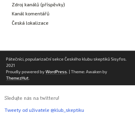
Zdroj kanálů (příspěvky)
Kanál komentářů
Česká lokalizace
Pátečníci, popularizační sekce Českého klubu skeptiků Sisyfos.
2021
Proudly powered by
WordPress
.
|
Theme: Awaken by
ThemezHut
.
Sledujte nás na twitteru!
Tweety od uživatele @klub_skeptiku