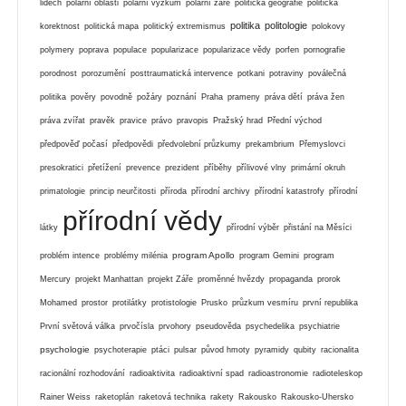
lidech
polární oblasti
polární výzkum
polární záře
politická geografie
politická
politika
politologie
korektnost
politická mapa
politický extremismus
polokovy
polymery
poprava
populace
popularizace
popularizace vědy
porfen
pornografie
porodnost
porozumění
posttraumatická intervence
potkani
potraviny
poválečná
politika
pověry
povodně
požáry
poznání
Praha
prameny
práva dětí
práva žen
práva zvířat
pravěk
pravice
právo
pravopis
Pražský hrad
Přední východ
předpověď počasí
předpovědi
předvolební průzkumy
prekambrium
Přemyslovci
presokratici
přetížení
prevence
prezident
příběhy
přílivové vlny
primární okruh
primatologie
princip neurčitosti
příroda
přírodní archivy
přírodní katastrofy
přírodní
přírodní vědy
látky
přírodní výběr
přistání na Měsíci
program Apollo
problém intence
problémy milénia
program Gemini
program
Mercury
projekt Manhattan
projekt Záře
proměnné hvězdy
propaganda
prorok
Mohamed
prostor
protilátky
protistologie
Prusko
průzkum vesmíru
první republika
První světová válka
prvočísla
prvohory
pseudověda
psychedelika
psychiatrie
psychologie
psychoterapie
ptáci
pulsar
původ hmoty
pyramidy
qubity
racionalita
racionální rozhodování
radioaktivita
radioaktivní spad
radioastronomie
radioteleskop
Rainer Weiss
raketoplán
raketová technika
rakety
Rakousko
Rakousko-Uhersko