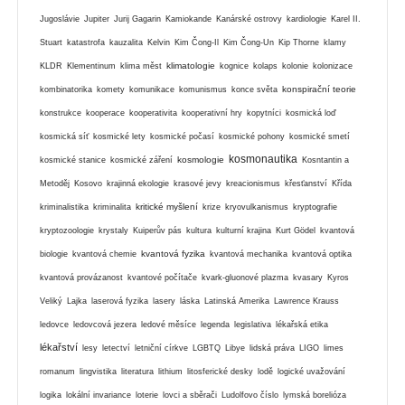
Jugoslávie
Jupiter
Jurij Gagarin
Kamiokande
Kanárské ostrovy
kardiologie
Karel II.
Stuart
katastrofa
kauzalita
Kelvin
Kim Čong-Il
Kim Čong-Un
Kip Thorne
klamy
klimatologie
KLDR
Klementinum
klima měst
kognice
kolaps
kolonie
kolonizace
konspirační teorie
kombinatorika
komety
komunikace
komunismus
konce světa
konstrukce
kooperace
kooperativita
kooperativní hry
kopytníci
kosmická loď
kosmická síť
kosmické lety
kosmické počasí
kosmické pohony
kosmické smetí
kosmonautika
kosmologie
kosmické stanice
kosmické záření
Kosntantin a
Metoděj
Kosovo
krajinná ekologie
krasové jevy
kreacionismus
křesťanství
Křída
kritické myšlení
kriminalistika
kriminalita
krize
kryovulkanismus
kryptografie
kryptozoologie
krystaly
Kuiperův pás
kultura
kulturní krajina
Kurt Gödel
kvantová
kvantová fyzika
biologie
kvantová chemie
kvantová mechanika
kvantová optika
kvantová provázanost
kvantové počítače
kvark-gluonové plazma
kvasary
Kyros
Veliký
Lajka
laserová fyzika
lasery
láska
Latinská Amerika
Lawrence Krauss
ledovce
ledovcová jezera
ledové měsíce
legenda
legislativa
lékařská etika
lékařství
lesy
letectví
letniční církve
LGBTQ
Libye
lidská práva
LIGO
limes
romanum
lingvistika
literatura
lithium
litosferické desky
lodě
logické uvažování
logika
lokální invariance
loterie
lovci a sběrači
Ludolfovo číslo
lymská borelióza