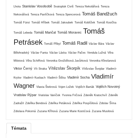
Stanislav Vosolsobě
Lhota
Svatopluk Civiš
Tereza Nekolářová
Tereza
Tomáš Bandžuch
Nekovářová
Tereza Pavlíčková
Tereza Spencerová
Tomáš Fürst
Tomáš Hříbek
Tomáš Jakoubek
Tomáš Koblížek
Tomáš Kosička
Tomáš
Tomáš Mančal
Tomáš Moravec
Tomáš Lebeda
Petrásek
Tomáš Radil
Tomáš Přibyl
Václav Bára
Václav
Bělohradský
Václav Fanta
Václav Láska
Václav Pačes
Vendula Lužná
Věra
Milotová
Věra Schiffová
Veronika Gvoždíková Javůrková
Veronika Křesťanová
Vítězslav Škorpík
Viktor Černý
Vít Straka
Vítězslav Švejdar
Vladimír
Vladimír
Vladimír Socha
Krylov
Vladimír Kusbach
Vladimír Šiška
Wagner
Vojtěch Novotný
Vlasta Štekrová
Vojen Ložek
Vojtěch Barták
Vratislav Rýpar
Vratislav Vaníček
Yvonna Fričová
Zdeněk Kratochvíl
Zdeněk
Zadražil
Zdeňka Bendová
Zdeňka Petáková
Zdeňka Pospíšilová
Zdislav Šíma
Zdislava Pokorná
Zuzana Kříhová
Zuzana Marie Kostićová
Zuzana Musilová
Témata