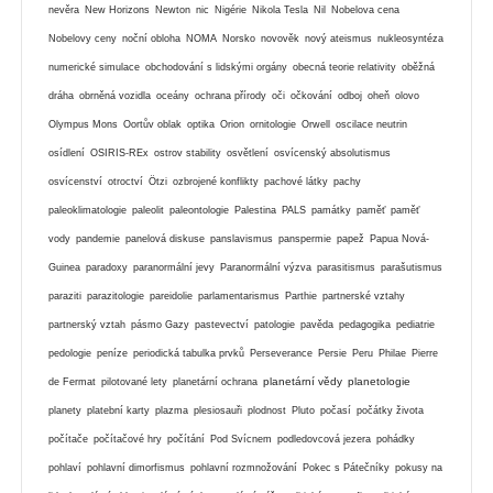
nevěra
New Horizons
Newton
nic
Nigérie
Nikola Tesla
Nil
Nobelova cena
Nobelovy ceny
noční obloha
NOMA
Norsko
novověk
nový ateismus
nukleosyntéza
numerické simulace
obchodování s lidskými orgány
obecná teorie relativity
oběžná
dráha
obrněná vozidla
oceány
ochrana přírody
oči
očkování
odboj
oheň
olovo
Olympus Mons
Oortův oblak
optika
Orion
ornitologie
Orwell
oscilace neutrin
osídlení
OSIRIS-REx
ostrov stability
osvětlení
osvícenský absolutismus
osvícenství
otroctví
Ötzi
ozbrojené konflikty
pachové látky
pachy
paleoklimatologie
paleolit
paleontologie
Palestina
PALS
památky
paměť
paměť
vody
pandemie
panelová diskuse
panslavismus
panspermie
papež
Papua Nová-
Guinea
paradoxy
paranormální jevy
Paranormální výzva
parasitismus
parašutismus
paraziti
parazitologie
pareidolie
parlamentarismus
Parthie
partnerské vztahy
partnerský vztah
pásmo Gazy
pastevectví
patologie
pavěda
pedagogika
pediatrie
pedologie
peníze
periodická tabulka prvků
Perseverance
Persie
Peru
Philae
Pierre
planetární vědy
planetologie
de Fermat
pilotované lety
planetární ochrana
planety
platební karty
plazma
plesiosauři
plodnost
Pluto
počasí
počátky života
počítače
počítačové hry
počítání
Pod Svícnem
podledovcová jezera
pohádky
pohlaví
pohlavní dimorfismus
pohlavní rozmnožování
Pokec s Pátečníky
pokusy na