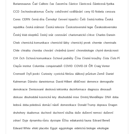
částicová fyzika
Burianosaurus
Čad
Callisto
čas
časomíra
částice
částicová
CCD
čechoslovakismus
Čechy
celoživotní vzdělávání
ceny IG Nobela
cenzura
Ceres
CERN
černá díra
Černobyl
červení trpaslíci
Češi
česká kotlina
Česká
Československo
republika
česká státnost
Česká televize
Československé legie
Český klub skeptiků
český stát
cestování
charismatické církve
Charles Darwin
chemie
Cheb
chemická komunikace
chemické látky
chemický prvek
chemtrails
Chile
chiralita
choroba
chování
chráněná území
chronobiologie
chytré domácnosti
CIA
čich
čichová komunikace
čichové podněty
Čína
čínské kroužky
čísla
číslo Pí
ČR
Clayův institut
Columbia
conquistadoři
COVID
COVID-19
Craig Venter
Cromwell
čtyři jezdci
Curiosity
cystická fibróza
dálkový průzkum Země
Daniel
Kahneman
Dánsko
darwinismus
David Hilbert
dědičnost
demence
demografie
demokracie
Denisované
desková tektonika
dezinformace
diagnoza
dinosauři
diskuse
dlouhodobé kosmické lety
dlouhodobé mise
Dmitrij Mendělejev
DNA
doba
ledová
doba poledová
domácí násilí
domestikace
Donald Trump
doprava
Dragon
druhohory
dualismus
duchové
duchovní služba
duše
duševní nemoci
duševní
zdraví
Dyje
dynamika růstu
dystopie
Éčka
ediakarská fauna
Edvard Beneš
ekologie
Edward White
efekt placebo
Egypt
egyptologie
eidetická biologie