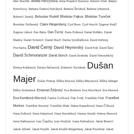
Anetta Pierzynová
Aleš Stuchlík
Anna Pospěch Durnová
Antonín Vítek
Balász
Komoróczy
Barbara Oudová Holcátová
Barbora Šmídová
Barbora Urbanová
Bohuslav Rudolf
Břetislav Fajkus
Břetislav Tureček
Bohumír Janský
Claire Klingenberg
Bronislav Ostřanský
Cyril Brom
Cyril Hoschl
Dagmar Krejčí
Dan Černý
Dagmar Lálová
Dan Bárta
Dana Drábová
Daniel Koťátko
Daniel
Madzia
Daniel Scheirich
Daniel Stach
Darina Vymětalíková
David Anthony
David Černý
David Heyrovský
Procházka
David Král
David Šanc
David Schmoranzer
David Storch
David Svoboda
David Vokrouhlický
Dušan
Denisa Kubániová
Denisa Nečasová
Drahomír Suchánek
Majer
Dušan Prokop
Eliška Klozová
Eliška Mikysková
Eliška Selinger
Emanuel Žďárský
Eliška Svobodová
Eva Broklová
Eva Höschlová
Eva Klusová
Eva Kundtová Klocová
František
Fatima Cvrčková
Filip Tvrdý
František Flodr
Morkes
František Novotný
František Wald
Galina Kopaněvová
Hana Čížková
Hana Dufková
Hana Habartová
Hana Navrátilová
Hanina Veselá
Helena Illnerová
Irena Kalhousová
Ivan Čepička
Ivan Horáček
Ivana Kolmašová
Jakub Benech
Jakub Jelínek
Jakub Kroulík
Jakub Kroulík-Klingenberg
Jakub Rozehnal
Jakub