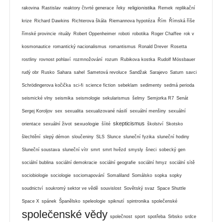
religionistika
rakovina
Rastislav
reaktory čtvrté generace
řeky
Remek
replikační
krize
Richard Dawkins
Richterova škála
Riemannova hypotéza
Řím
Římská říše
římské provincie
rituály
Robert Oppenheimer
roboti
robotika
Roger Chaffee
rok v
kosmonautice
romantický nacionalismus
romantismus
Ronald Drever
Rosetta
rostliny
rovnost pohlaví
rozmnožování
rozum
Rubikova kostka
Rudolf Mössbauer
rudý obr
Rusko
Sahara
sahel
Sametová revoluce
Sandžak
Sarajevo
Saturn
savci
Schrödingerova kočička
sci-fi
science fiction
sebeklam
sedimenty
sedmá perioda
seismické vlny
seismika
seismologie
sekularismus
šelmy
Semjorka R7
Senát
Sergej Koroljov
sex
sexualita
sexualizované násilí
sexuální menšiny
sexuální
skepticismus
sexuologie
orientace
sexuální život
šíité
školství
Skotsko
šlechtění
slepý démon
sloučeniny
SLS
Slunce
sluneční fyzika
sluneční hodiny
Sluneční soustava
sluneční vítr
smrt
smrt hvězd
smysly
šneci
sobecký gen
sociální bublina
sociální demokracie
sociální geografie
sociální hmyz
sociální sítě
sociobiologie
sociologie
sociomapování
Somaliland
Somálsko
sopka
sopky
soudnictví
soukromý sektor ve vědě
souvislost
Sovětský svaz
Space Shuttle
Space X
spánek
Španělsko
speleologie
spiknutí
spintronika
společenské
společenské vědy
společnost
sport
spotřeba
Srbsko
srdce