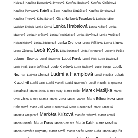
Holcová
Kateřina Bernardová Sýkorová
Kateřina Buchtová
Kateřina Chládková
Kateřina Sam
Kateřina Potyszová
Kateřina Šimáčková
Kateřina Smejkalová
Klára Hulíková Tesárková
Kateřina Thorová
Klára Bártová
Ladislav Miko
Lenka Hrabalová
Ladislav Skrbek
Lenka Černá
Lenka Králová
Lenka
Maierová
Lenka Nováková
Lenka Procházková
Lenka Slavíková
Lenka Vrtišková
Lenka Zychová
Nejezchlebová
Lenka Zdeborová
Leona Plášilová
Leona Šímová
Leoš Kyša
Leona Žůrková
Lilija Burianová
Linda Petraturová
Lubomír Peške
Lubomír Soukup
Luboš Perek
Luboš Brabenec
Luboš Pick
Lucie Davidová
Lucie Krejčová
Luděk
Lucie Hrdá
Lucie Juřičková
Lucie Ráčková
Lucie Tungul
Ludmila Hamplová
Nezmar
Lukáš
Ludmila Čírtková
Lukáš Houška
Kratochvíl
Lukáš Laibl
Lukáš Martoš
Lukáš Nádvorník
Lukáš Roubík
Magdalena
Marek Matějka
Bohutínská
Marco Stella
Marek Audy
Marek Hilšer
Marek
Marie Běhounková
Orko Vácha
Marek Skarka
Marek Vícha
Marek Vranka
Marie
Heřmanová
Marie Jírů
Marie Neudorflová
Marie Neudorfová
Marie Šabacká
Markéta Křížová
Markéta Gregorová
Markéta Vlčková
Martin Braniš
Martin Ferus
Martin Kašík
Martin Buchtík
Martin Gembec
Martin Konvička
Martin Konvička (lingvista)
Martin Kovář
Martin Kozák
Martin Lulák
Martin Mejstřík