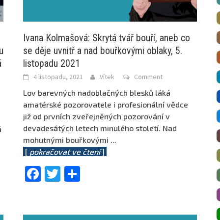
Ivana Kolmašová: Skrytá tvář bouří, aneb co
u
se děje uvnitř a nad bouřkovými oblaky, 5.
á
listopadu 2021
4 listopadu, 2021
Vítek
Comment
Lov barevných nadoblačných blesků láká
amatérské pozorovatele i profesionální vědce
již od prvních zveřejněných pozorování v
devadesátých letech minulého století. Nad
á
mohutnými bouřkovými
...
[
pokračovat ve čtení
]
Facebook
Twitter
Share