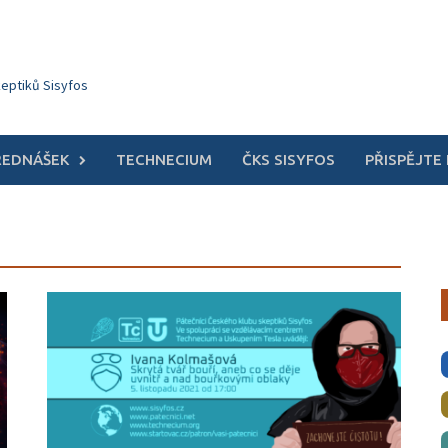
keptiků Sisyfos
ŘEDNÁŠEK
TECHNECIUM
ČKS SISYFOS
PŘISPĚJTE