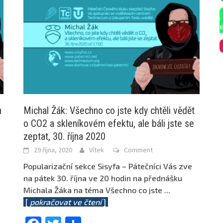
h
Michal Žák: Všechno co jste kdy chtěli vědět
o CO2 a skleníkovém efektu, ale báli jste se
zeptat, 30. října 2020
29 října, 2020
Vítek
Comment
Popularizační sekce Sisyfa – Pátečníci Vás zve
na pátek 30. října ve 20 hodin na přednášku
Michala Žáka na téma Všechno co jste
...
[
pokračovat ve čtení
]