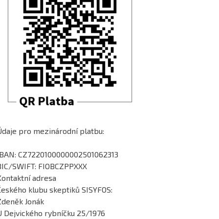
Údaje pro mezinárodní platbu:
IBAN: CZ7220100000002501062313
BIC/SWIFT: FIOBCZPPXXX
Kontaktní adresa
Českého klubu skeptiků SISYFOS:
Zdeněk Jonák
U Dejvického rybníčku 25/1976