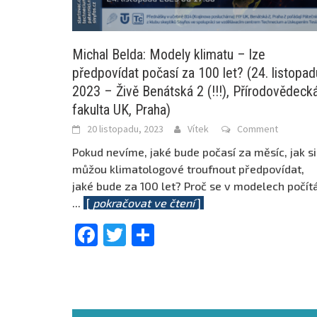
Michal Belda: Modely klimatu – lze
předpovídat počasí za 100 let? (24. listopad
2023 – Živě Benátská 2 (!!!), Přírodovědeck
fakulta UK, Praha)
20 listopadu, 2023
Vítek
Comment
Pokud nevíme, jaké bude počasí za měsíc, jak si
můžou klimatologové troufnout předpovídat,
jaké bude za 100 let? Proč se v modelech počít
...
[
pokračovat ve čtení
]
Facebook
Twitter
Share