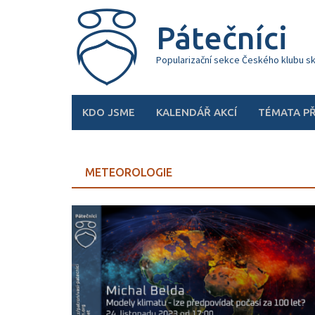
Skip
to
Pátečníci
content
Popularizační sekce Českého klubu s
KDO JSME
KALENDÁŘ AKCÍ
TÉMATA P
METEOROLOGIE