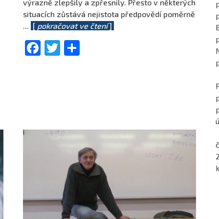
výrazně zlepšily a zpřesnily. Přesto v některých
p
situacích zůstává nejistota předpovědí poměrně
...
[
pokračovat ve čtení
]
Facebook
Twitter
Share
ú
č