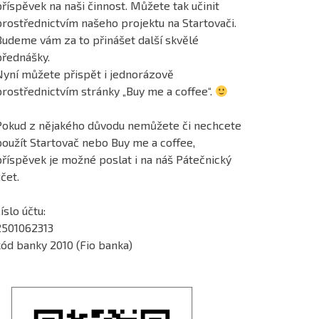
říspěvek na naši činnost. Můžete tak učinit
prostřednictvím našeho projektu na Startovači.
Budeme vám za to přinášet další skvělé
přednášky.
Nyní můžete přispět i jednorázově
prostřednictvím stránky „Buy me a coffee“.
Pokud z nějakého důvodu nemůžete či nechcete
použít Startovač nebo Buy me a coffee,
příspěvek je možné poslat i na náš Pátečnický
čet.
íslo účtu:
2501062313
kód banky 2010 (Fio banka)