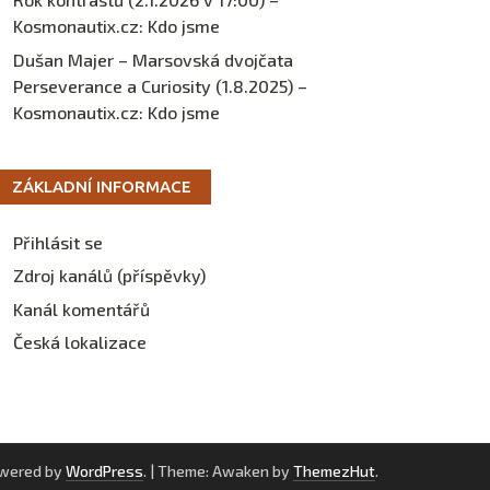
Kosmonautix.cz
:
Kdo jsme
Dušan Majer – Marsovská dvojčata
Perseverance a Curiosity (1.8.2025) –
Kosmonautix.cz
:
Kdo jsme
ZÁKLADNÍ INFORMACE
Přihlásit se
Zdroj kanálů (příspěvky)
Kanál komentářů
Česká lokalizace
owered by
WordPress
.
|
Theme: Awaken by
ThemezHut
.