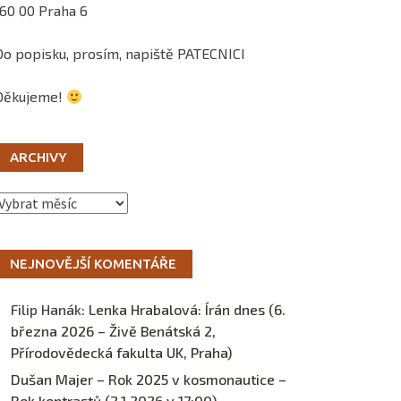
160 00 Praha 6
Do popisku, prosím, napiště PATECNICI
Děkujeme!
ARCHIVY
Archivy
NEJNOVĚJŠÍ KOMENTÁŘE
Filip Hanák
:
Lenka Hrabalová: Írán dnes (6.
března 2026 – Živě Benátská 2,
Přírodovědecká fakulta UK, Praha)
Dušan Majer – Rok 2025 v kosmonautice –
Rok kontrastů (2.1.2026 v 17:00) –