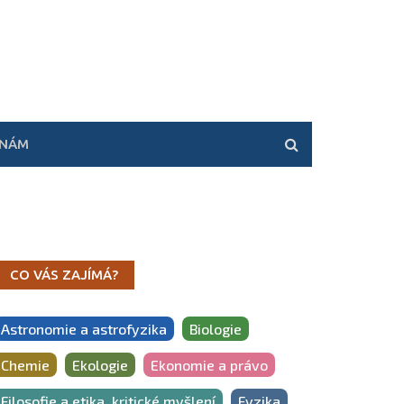
 NÁM
CO VÁS ZAJÍMÁ?
Astronomie a astrofyzika
Biologie
Chemie
Ekologie
Ekonomie a právo
Filosofie a etika, kritické myšlení
Fyzika