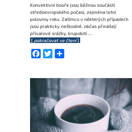
Konvektivní bouře jsou běžnou součástí
středoevropského počasí, zejména letní
poloviny roku. Zatímco v některých případech
jsou prakticky neškodné, občas přinášejí
přívalové srážky, krupobití
...
[
pokračovat ve čtení
]
Facebook
Twitter
Share