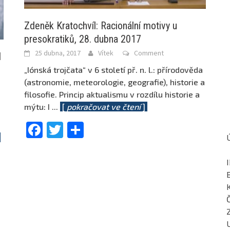
Zdeněk Kratochvíl: Racionální motivy u
presokratiků, 28. dubna 2017
25 dubna, 2017
Vítek
Comment
d
„Iónská trojčata“ v 6 století př. n. l.: přírodověda
(astronomie, meteorologie, geografie), historie a
filosofie. Princip aktualismu v rozdílu historie a
mýtu: I
...
[
pokračovat ve čtení
]
Facebook
Twitter
Share
]