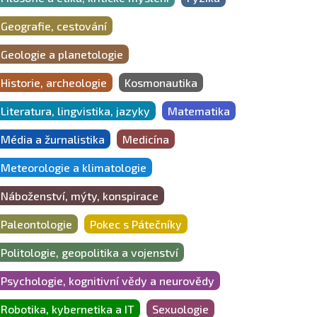
Geografie, cestování
Geologie a planetologie
Historie, archeologie
Kosmonautika
Literatura, lingvistika, jazyky
Matematika
Média a žurnalistika
Medicína
Meteorologie a klimatologie
Náboženství, mýty, konspirace
Paleontologie
Pokec s Pátečníky
Politologie, geopolitika a vojenství
Psychologie, kognitivní vědy a neurovědy
Robotika, kybernetika a IT
Sexuologie