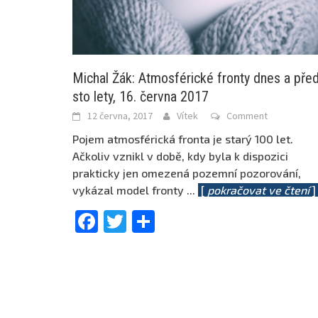
Michal Žák: Atmosférické fronty dnes a pře
sto lety, 16. června 2017
12 června, 2017
Vítek
Comment
Pojem atmosférická fronta je starý 100 let.
Ačkoliv vznikl v době, kdy byla k dispozici
prakticky jen omezená pozemní pozorování,
vykázal model fronty
...
[
pokračovat ve čtení
Facebook
Twitter
Share