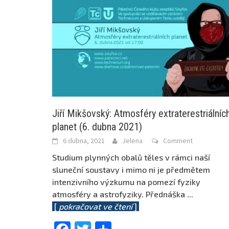
Jiří Mikšovský: Atmosféry extraterestriálníc
planet (6. dubna 2021)
6 dubna, 2021
Jelena
Comment
Studium plynných obalů těles v rámci naší
sluneční soustavy i mimo ni je předmětem
intenzivního výzkumu na pomezí fyziky
atmosféry a astrofyziky. Přednáška
...
[
pokračovat ve čtení
]