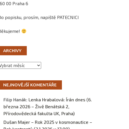
160 00 Praha 6
Do popisku, prosím, napiště PATECNICI
Děkujeme!
ARCHIVY
Archivy
NEJNOVĚJŠÍ KOMENTÁŘE
Filip Hanák
:
Lenka Hrabalová: Írán dnes (6.
března 2026 – Živě Benátská 2,
Přírodovědecká fakulta UK, Praha)
Dušan Majer – Rok 2025 v kosmonautice –
Rok kontrastů (2.1.2026 v 17:00) –