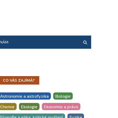
 NÁM
CO VÁS ZAJÍMÁ?
Astronomie a astrofyzika
Biologie
Chemie
Ekologie
Ekonomie a právo
Filosofie a etika, kritické myšlení
Fyzika