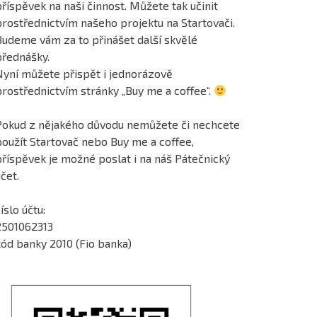
říspěvek na naši činnost. Můžete tak učinit
prostřednictvím našeho projektu na Startovači.
Budeme vám za to přinášet další skvělé
přednášky.
Nyní můžete přispět i jednorázově
prostřednictvím stránky „Buy me a coffee“.
Pokud z nějakého důvodu nemůžete či nechcete
použít Startovač nebo Buy me a coffee,
příspěvek je možné poslat i na náš Pátečnický
čet.
íslo účtu:
2501062313
kód banky 2010 (Fio banka)