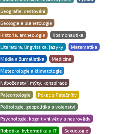
Geografie, cestování
Geologie a planetologie
Historie, archeologie
Kosmonautika
Literatura, lingvistika, jazyky
Matematika
Média a žurnalistika
Medicína
Meteorologie a klimatologie
Náboženství, mýty, konspirace
Paleontologie
Pokec s Pátečníky
Politologie, geopolitika a vojenství
Psychologie, kognitivní vědy a neurovědy
Robotika, kybernetika a IT
Sexuologie