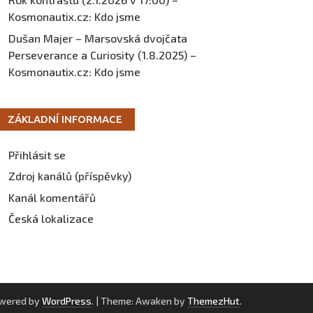
Kosmonautix.cz
:
Kdo jsme
Dušan Majer – Marsovská dvojčata
Perseverance a Curiosity (1.8.2025) –
Kosmonautix.cz
:
Kdo jsme
ZÁKLADNÍ INFORMACE
Přihlásit se
Zdroj kanálů (příspěvky)
Kanál komentářů
Česká lokalizace
owered by
WordPress
.
|
Theme: Awaken by
ThemezHut
.