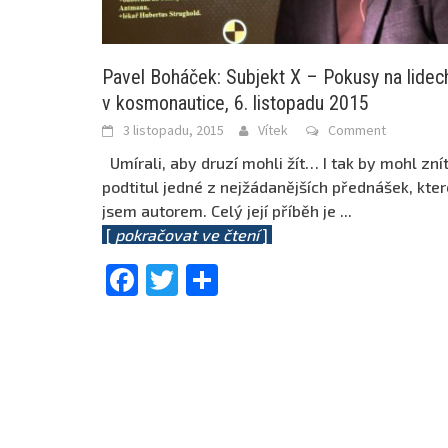
Pavel Boháček: Subjekt X – Pokusy na lidec
v kosmonautice, 6. listopadu 2015
3 listopadu, 2015
Vítek
Comment
Umírali, aby druzí mohli žít… I tak by mohl zní
podtitul jedné z nejžádanějších přednášek, kter
jsem autorem. Celý její příběh je
...
[
pokračovat ve čtení
]
Facebook
Twitter
Share