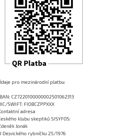
Údaje pro mezinárodní platbu:
IBAN: CZ7220100000002501062313
BIC/SWIFT: FIOBCZPPXXX
Kontaktní adresa
Českého klubu skeptiků SISYFOS:
Zdeněk Jonák
U Dejvického rybníčku 25/1976