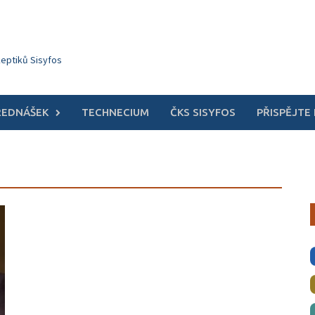
keptiků Sisyfos
ŘEDNÁŠEK
TECHNECIUM
ČKS SISYFOS
PŘISPĚJTE