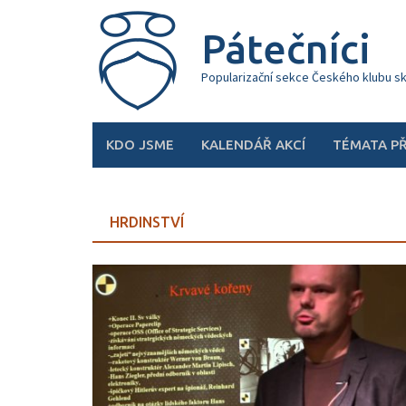
Skip
to
Pátečníci
content
Popularizační sekce Českého klubu s
KDO JSME
KALENDÁŘ AKCÍ
TÉMATA P
HRDINSTVÍ