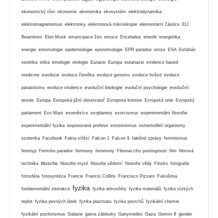
ekonomický růst
ekonomie
ekonomika
ekosystém
elektrodynamika
elektromagnetismus
elektronky
elektronová mikroskopie
elementární částice
ELI
Beamlines
Elon Musk
emancipace žen
emoce
Enceladus
eneolit
energetika
energie
entomologie
epidemiologie
epistemologie
EPR paradox
eroze
ESA
Esfahán
estetika
etika
etnologie
etologie
Eurasie
Europa
eutanazie
evidence based
evoluce
medicine
evoluce člověka
evoluce genomu
evoluce hvězd
evoluce
evoluční biologie
evoluční
parasitismu
evoluce virulence
evoluční psychologie
teorie
Evropa
Evropská jižní observatoř
Evropská komise
Evropská unie
Evropský
parlament
Exo Mars
exoměsíce
exoplanety
exorcismus
experimentální filosofie
experimentální fyzika
exponované profese
extremismus
extremofilní organismy
ezoterika
Facebook
Fakta vítězí
Falcon 1
Falcon 9
falešné zprávy
feminismus
fenotyp
Fermiho paradox
fermiony
feromony
Fibonacciho posloupnost
film
filmová
filosofie
technika
filosofie mysli
filosofie vědomí
filosofie vědy
Finsko
fotografie
fotosféra
fotosyntéza
Francie
Francis Collins
Francisco Pizzaro
Fukušima
fyzika
fundamentální interakce
fyzika atmosféry
fyzika materiálů
fyzika nízkých
teplot
fyzika pevných látek
fyzika plazmatu
fyzika povrchů
fyzikální chemie
fyzikální pozitivismus
Galaxie
gama záblesky
Ganymedes
Gaza
Gemini 8
gender