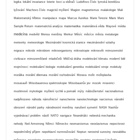
logika
lokální invariance
loterie
lovci a sběrači
Ludolfovo číslo
lymská borelióza
lyžování
Machovo číslo
magické myšlení
Magion
magnetismus
malakologie
Mali
Mars
Malostranský hřbitov
manipulace
mapa
Marcus Aurelius
Marie Terezie
Mars
matematika
Sample Return
matematická analýza
materiálová věda
Mayové
média
medicína
medvěd
Mensa
menšiny
Merkur
Měsíc
měsíce
města
metalurgie
mezinárodní vztahy
meteority
meteorologie
Mezinárodní kosmická stanice
migrace
mikrobi
mikrobiom
mikroorganismy
mikroskopie
mikrosvět
mimozemské
civilizace
mimozemšťané
mladočeši
Mléčná dráha
modelování klimatu
moderní lidé
mojmírovci
molekulární biologie
molekulární genetika
molekulární stroje
molekuly
morálka
morální dilemata
morální rozhodování
Morava
moře
mořeplavba
mosasauři
Mössbauerova spektroskopie
Mössbauerův jev
mozek
mravenci
náboženství
muslimové
mykologie
myšlení rychlé a pomalé
mýty
nacionalismus
nadpřirozeno
náhoda
námořnictví
nanochemie
nanotechnologie
narcismus
národní
obrození
národní parky
národnostní menšiny
narušení symetrií
NASA
Nashův
vyjednávací problém
násilí
NATO
navigace
Neandrtálci
nebeská mechanika
nehody
Neil Armstrong
Němci
Německo
neomarxismus
neoslavismus
nepoctivost
nepodmíněný příjem
nepohlavní rozmnožování
Neptun
nerostné suroviny
nestabilita
neštovice
neurologie
neuropsychiatrie
neurovědy
neutrina
neutronová hvězda