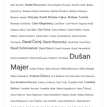
Anetta Pierzynová
Aleš Stuchlík
Anna Pospěch Durnová
Antonín Vítek
Balász
Komoróczy
Barbara Oudová Holcátová
Barbora Šmídová
Barbora Urbanová
Bohuslav Rudolf
Břetislav Fajkus
Břetislav Tureček
Bohumír Janský
Claire Klingenberg
Bronislav Ostřanský
Cyril Brom
Cyril Hoschl
Dagmar Krejčí
Dan Černý
Dagmar Lálová
Dan Bárta
Dana Drábová
Daniel Koťátko
Daniel
Madzia
Daniel Scheirich
Daniel Stach
Darina Vymětalíková
David Anthony
David Černý
David Heyrovský
Procházka
David Král
David Šanc
David Schmoranzer
David Storch
David Svoboda
David Vokrouhlický
Dušan
Denisa Kubániová
Denisa Nečasová
Drahomír Suchánek
Majer
Dušan Prokop
Eliška Klozová
Eliška Mikysková
Eliška Selinger
Emanuel Žďárský
Eliška Svobodová
Eva Broklová
Eva Höschlová
Eva Klusová
Eva Kundtová Klocová
František
Fatima Cvrčková
Filip Tvrdý
František Flodr
Morkes
František Novotný
František Wald
Galina Kopaněvová
Hana Čížková
Hana Dufková
Hana Habartová
Hana Navrátilová
Hanina Veselá
Helena Illnerová
Irena Kalhousová
Ivan Čepička
Ivan Horáček
Ivana Kolmašová
Jakub Benech