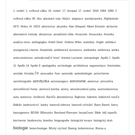
1. století
1. světová válka
16. století
17. listopad
17. století
1918
1984
1989
2.
světová válka
60. léta
absolutní nula
Abúsír
adaptace
aerodynamika
Afghánistán
AFO
Afrika
AI
AIDS
aktivismus
akustika
Alan Shepard
Albert Einstein
alchymie
alternativní metody
altruismus
amatérská věda
Amazonie
Amazonka
Amerika
analýza textu
andragogika
André Geim
Andrew Wiles
anekdoty
Anglie
anihilace
anorganická chemie
Antarktida
antibiotická rezistence
antibiotika
antihmota
antika
antiscientismus
antivakcinační hnutí
Antoine Lavoisier
antropologie
Apollo 1
Apollo
11
Apollo 14
Apollo 8
apologetika
archeologie
architektura
argumentace
Aristoteles
astrobiologie
armáda
Armáda ČR
asexualita
Asie
asteroidy
astrochemie
astrofyzika
astronomie
astrofotografie
astronavigace
ateismus
atmosféra
atmosférické fronty
atomová bomba
atomy
attosekundové pulsy
austroslavismus
auta
autismus
Aztékové
Bachův absolutismus
Bajkonur
bakterie
balistické nosiče
Balkán
bankovnictví
banky
barevná televize
barevné vnímání
Barry Barish
barvy
baryogeneze
BDSM
Bělorusko
Bernhard Riemann
bezpečnost
Bible
bilý trpaslík
biochemie
biodiverzita
bioetika
biogeografie
biologické invaze
biologický druh
biologie
biotechnologie
Blízký východ
Boeing
bohemismus
Bosna a