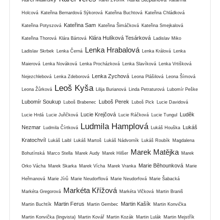
Holcová
Kateřina Bernardová Sýkorová
Kateřina Buchtová
Kateřina Chládková
Kateřina Sam
Kateřina Potyszová
Kateřina Šimáčková
Kateřina Smejkalová
Klára Hulíková Tesárková
Kateřina Thorová
Klára Bártová
Ladislav Miko
Lenka Hrabalová
Ladislav Skrbek
Lenka Černá
Lenka Králová
Lenka
Maierová
Lenka Nováková
Lenka Procházková
Lenka Slavíková
Lenka Vrtišková
Lenka Zychová
Nejezchlebová
Lenka Zdeborová
Leona Plášilová
Leona Šímová
Leoš Kyša
Leona Žůrková
Lilija Burianová
Linda Petraturová
Lubomír Peške
Lubomír Soukup
Luboš Perek
Luboš Brabenec
Luboš Pick
Lucie Davidová
Lucie Krejčová
Luděk
Lucie Hrdá
Lucie Juřičková
Lucie Ráčková
Lucie Tungul
Ludmila Hamplová
Nezmar
Lukáš
Ludmila Čírtková
Lukáš Houška
Kratochvíl
Lukáš Laibl
Lukáš Martoš
Lukáš Nádvorník
Lukáš Roubík
Magdalena
Marek Matějka
Bohutínská
Marco Stella
Marek Audy
Marek Hilšer
Marek
Marie Běhounková
Orko Vácha
Marek Skarka
Marek Vícha
Marek Vranka
Marie
Heřmanová
Marie Jírů
Marie Neudorflová
Marie Neudorfová
Marie Šabacká
Markéta Křížová
Markéta Gregorová
Markéta Vlčková
Martin Braniš
Martin Ferus
Martin Kašík
Martin Buchtík
Martin Gembec
Martin Konvička
Martin Konvička (lingvista)
Martin Kovář
Martin Kozák
Martin Lulák
Martin Mejstřík