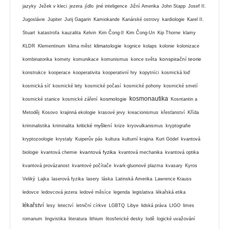
jazyky
Ježek v kleci
jezera
jídlo
jiné inteligence
Jižní Amerika
John Stapp
Josef II.
Jugoslávie
Jupiter
Jurij Gagarin
Kamiokande
Kanárské ostrovy
kardiologie
Karel II.
Stuart
katastrofa
kauzalita
Kelvin
Kim Čong-Il
Kim Čong-Un
Kip Thorne
klamy
klimatologie
KLDR
Klementinum
klima měst
kognice
kolaps
kolonie
kolonizace
konspirační teorie
kombinatorika
komety
komunikace
komunismus
konce světa
konstrukce
kooperace
kooperativita
kooperativní hry
kopytníci
kosmická loď
kosmická síť
kosmické lety
kosmické počasí
kosmické pohony
kosmické smetí
kosmonautika
kosmologie
kosmické stanice
kosmické záření
Kosntantin a
Metoděj
Kosovo
krajinná ekologie
krasové jevy
kreacionismus
křesťanství
Křída
kritické myšlení
kriminalistika
kriminalita
krize
kryovulkanismus
kryptografie
kryptozoologie
krystaly
Kuiperův pás
kultura
kulturní krajina
Kurt Gödel
kvantová
kvantová fyzika
biologie
kvantová chemie
kvantová mechanika
kvantová optika
kvantová provázanost
kvantové počítače
kvark-gluonové plazma
kvasary
Kyros
Veliký
Lajka
laserová fyzika
lasery
láska
Latinská Amerika
Lawrence Krauss
ledovce
ledovcová jezera
ledové měsíce
legenda
legislativa
lékařská etika
lékařství
lesy
letectví
letniční církve
LGBTQ
Libye
lidská práva
LIGO
limes
romanum
lingvistika
literatura
lithium
litosferické desky
lodě
logické uvažování