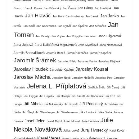
Jakub Jelínek
Jakub Kroulík
Jakub Kroulík-Klingenberg
Jakub Rozehnal
Jakub
Jan Fábry
Jan
Szánzo
Jan A. Kozák
Jan Bičovský
Jan Černý
Jan Havlíček
Jan Hlaváč
Jan Janko
Havlík
Jan Hora
Jan Hrubecký
Jan Janek
Jan
Jan
Jehlík
Jan Kolář
Jan Konvalinka
Jan Rybář
Jan Špaček
Jan Stěnička
Toman
Jana Cíglerová
Jan Veselý
Jan Vojtko
Jan Votýpka
Jan Wintr
Jana Jebavá
Jana Kalbáčová Vejpravová
Jana Mynářová
Jana Nenadalová
Jarmila Bednaříková
Jaromír Beneš
Jaromír Jedlička
Jaromír Kopeček
Jaromír Šrámek
Jaroslav Bílek
Jaroslav Fanta
Jaroslav Flejberk
Jaroslav Houdek
Jaroslav Kousal
Jaroslav Kadlec
Jaroslav Mácha
Jaroslav Nejdl
Jaroslav Nešetřil
Jaroslav Petr
Jaroslav
Jelena L. Příplatová
Vostatek
Jindřich Šídlo
Jiří Černý
Jiří
Dolejší
Jiří Grygar
Jiří Hejkrlík
Jiří Hořejší
Jiří Kacetl
Jiří Kocourek
Jiří Kříž
Jiří
Jiří Mihola
Jiří Podolský
Langer
Jiří Mikšovský
Jiří Novák
Jiří Přibáň
Jiří
Sádlo
Jiří Štegl
Jiří Weinberger
Jiří Wiedermann
Jitka Lindová
Jitka Slabá
Johana
Julie
Josef Jelen
Fialová
Josef Michl
Josef Moural
Julie Beritová
Nekola Nováková
Juraj Hvorecký
Julius Lukeš
Karel Kovář
Karel Vereš
Karel Malinský
Karla Štěpánová
Karel Zvoník
Katarína