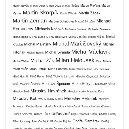
Martin Profant
Martin
Martin Novák
Martin Odler
Martin Oliva
Martin Přeček
Martin Škorpík
Martin Žáček
Rybář
Martin Wihoda
Martin Zeman
Michael
Martina Boháčová
Matouš Pilnáček
Romancov
Michaela Košová
Michaela Studená
Michaela Zemková
Michal
Michal Belda
Michal Bursa
Michal Hoskovec
Michal Jeníček
Michal Křížek
Michal Marčišovský
Michal Malinský
Michal
Křupka
Michal Václavík
Pitoňák
Michal Švanda
Michal Stehlík
Milan Halousek
Michal Žák
Michal Walter
Milan Mihola
Milan Mráz
Milan Petrák
Milan Sobotka
Milan Vlach
Milena Josefovičová
Miloš Husník
Miloš Rotter
Miloš Tichý
Miloš Uhlíř
Miloslav Chytráček
Miloslav
Miloslav Špecián
Mirko Rokyta
Miroslav Bárta
Jirků
Miloslav Šindelář
Miroslav Havránek
Miroslav Brož
Miroslav Horký
Miroslav Kutal
Miroslav Kutílek
Miroslav Petříček
Miroslav Mareš
Miroslav
Scheinost
Monika Barton
Monika Mareková
Nina Andrš Fárová
Norbert Werner
Oldřich Vinař
Oldřich Semerák
Oldřich Tůma
Olga Ryparová
Ondřej Čadek
Ondřej
Ondřej Šamárek
Ondřej Holý
Fišer
Ondřej Kolář
Ondřej Pejcha
Ondřej
Ondřej Vencálek
Santolík
Ondřej Sedláček
Ondřej Šrámek
Otakar Foltýn
Otakar