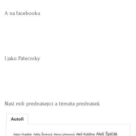
A na facebooku
I jako Pátečníky
Naši milí přednášející a témata přednášek
Autoři
Aleš Špičák
Aleš Kuběna
Adam Hradilek
Adéla Šimková
Alena Lehnerová