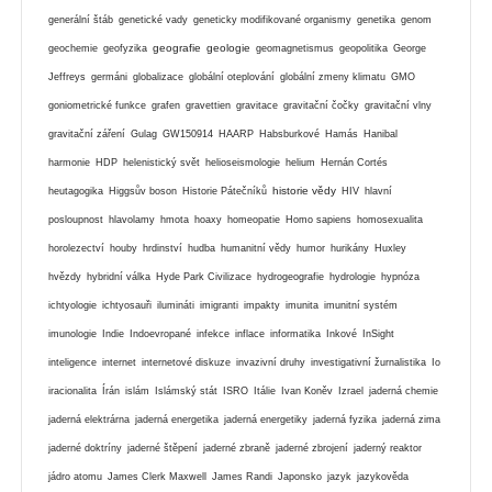
generální štáb
genetické vady
geneticky modifikované organismy
genetika
genom
geografie
geologie
geochemie
geofyzika
geomagnetismus
geopolitika
George
Jeffreys
germáni
globalizace
globální oteplování
globální zmeny klimatu
GMO
goniometrické funkce
grafen
gravettien
gravitace
gravitační čočky
gravitační vlny
gravitační záření
Gulag
GW150914
HAARP
Habsburkové
Hamás
Hanibal
harmonie
HDP
helenistický svět
helioseismologie
helium
Hernán Cortés
historie vědy
heutagogika
Higgsův boson
Historie Pátečníků
HIV
hlavní
posloupnost
hlavolamy
hmota
hoaxy
homeopatie
Homo sapiens
homosexualita
horolezectví
houby
hrdinství
hudba
humanitní vědy
humor
hurikány
Huxley
hvězdy
hybridní válka
Hyde Park Civilizace
hydrogeografie
hydrologie
hypnóza
ichtyologie
ichtyosauři
ilumináti
imigranti
impakty
imunita
imunitní systém
imunologie
Indie
Indoevropané
infekce
inflace
informatika
Inkové
InSight
inteligence
internet
internetové diskuze
invazivní druhy
investigativní žurnalistika
Io
iracionalita
Írán
islám
Islámský stát
ISRO
Itálie
Ivan Koněv
Izrael
jaderná chemie
jaderná elektrárna
jaderná energetika
jaderná energetiky
jaderná fyzika
jaderná zima
jaderné doktríny
jaderné štěpení
jaderné zbraně
jaderné zbrojení
jaderný reaktor
jádro atomu
James Clerk Maxwell
James Randi
Japonsko
jazyk
jazykověda