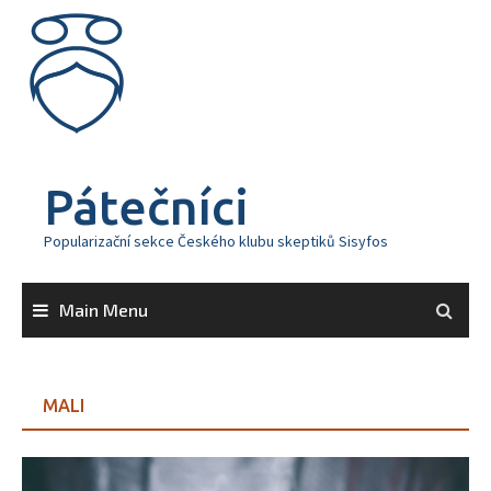
Skip
to
content
Pátečníci
Popularizační sekce Českého klubu skeptiků Sisyfos
Main Menu
MALI