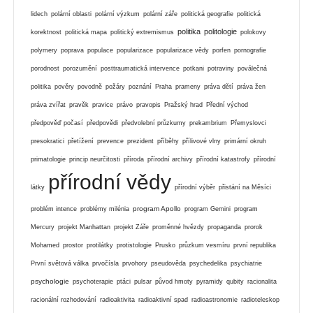
lidech
polární oblasti
polární výzkum
polární záře
politická geografie
politická
politika
politologie
korektnost
politická mapa
politický extremismus
polokovy
polymery
poprava
populace
popularizace
popularizace vědy
porfen
pornografie
porodnost
porozumění
posttraumatická intervence
potkani
potraviny
poválečná
politika
pověry
povodně
požáry
poznání
Praha
prameny
práva dětí
práva žen
práva zvířat
pravěk
pravice
právo
pravopis
Pražský hrad
Přední východ
předpověď počasí
předpovědi
předvolební průzkumy
prekambrium
Přemyslovci
presokratici
přetížení
prevence
prezident
příběhy
přílivové vlny
primární okruh
primatologie
princip neurčitosti
příroda
přírodní archivy
přírodní katastrofy
přírodní
přírodní vědy
látky
přírodní výběr
přistání na Měsíci
program Apollo
problém intence
problémy milénia
program Gemini
program
Mercury
projekt Manhattan
projekt Záře
proměnné hvězdy
propaganda
prorok
Mohamed
prostor
protilátky
protistologie
Prusko
průzkum vesmíru
první republika
První světová válka
prvočísla
prvohory
pseudověda
psychedelika
psychiatrie
psychologie
psychoterapie
ptáci
pulsar
původ hmoty
pyramidy
qubity
racionalita
racionální rozhodování
radioaktivita
radioaktivní spad
radioastronomie
radioteleskop