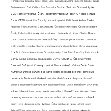
Hercegovina
botanika
bouře
brexit
Brno
budoucnost Země
buněčná biologie
buňka
částicová fyzika
Burianosaurus
Čad
Callisto
čas
časomíra
částice
částicová
CCD
čechoslovakismus
Čechy
celoživotní vzdělávání
ceny IG Nobela
cenzura
Ceres
CERN
černá díra
Černobyl
červení trpaslíci
Češi
česká kotlina
Česká
Československo
republika
česká státnost
Česká televize
Československé legie
Český klub skeptiků
český stát
cestování
charismatické církve
Charles Darwin
chemie
Cheb
chemická komunikace
chemické látky
chemický prvek
chemtrails
Chile
chiralita
choroba
chování
chráněná území
chronobiologie
chytré domácnosti
CIA
čich
čichová komunikace
čichové podněty
Čína
čínské kroužky
čísla
číslo Pí
ČR
Clayův institut
Columbia
conquistadoři
COVID
COVID-19
Craig Venter
Cromwell
čtyři jezdci
Curiosity
cystická fibróza
dálkový průzkum Země
Daniel
Kahneman
Dánsko
darwinismus
David Hilbert
dědičnost
demence
demografie
demokracie
Denisované
desková tektonika
dezinformace
diagnoza
dinosauři
diskuse
dlouhodobé kosmické lety
dlouhodobé mise
Dmitrij Mendělejev
DNA
doba
ledová
doba poledová
domácí násilí
domestikace
Donald Trump
doprava
Dragon
druhohory
dualismus
duchové
duchovní služba
duše
duševní nemoci
duševní
zdraví
Dyje
dynamika růstu
dystopie
Éčka
ediakarská fauna
Edvard Beneš
ekologie
Edward White
efekt placebo
Egypt
egyptologie
eidetická biologie