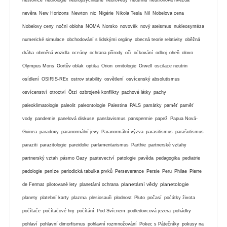
nevěra
New Horizons
Newton
nic
Nigérie
Nikola Tesla
Nil
Nobelova cena
Nobelovy ceny
noční obloha
NOMA
Norsko
novověk
nový ateismus
nukleosyntéza
numerické simulace
obchodování s lidskými orgány
obecná teorie relativity
oběžná
dráha
obrněná vozidla
oceány
ochrana přírody
oči
očkování
odboj
oheň
olovo
Olympus Mons
Oortův oblak
optika
Orion
ornitologie
Orwell
oscilace neutrin
osídlení
OSIRIS-REx
ostrov stability
osvětlení
osvícenský absolutismus
osvícenství
otroctví
Ötzi
ozbrojené konflikty
pachové látky
pachy
paleoklimatologie
paleolit
paleontologie
Palestina
PALS
památky
paměť
paměť
vody
pandemie
panelová diskuse
panslavismus
panspermie
papež
Papua Nová-
Guinea
paradoxy
paranormální jevy
Paranormální výzva
parasitismus
parašutismus
paraziti
parazitologie
pareidolie
parlamentarismus
Parthie
partnerské vztahy
partnerský vztah
pásmo Gazy
pastevectví
patologie
pavěda
pedagogika
pediatrie
pedologie
peníze
periodická tabulka prvků
Perseverance
Persie
Peru
Philae
Pierre
planetární vědy
planetologie
de Fermat
pilotované lety
planetární ochrana
planety
platební karty
plazma
plesiosauři
plodnost
Pluto
počasí
počátky života
počítače
počítačové hry
počítání
Pod Svícnem
podledovcová jezera
pohádky
pohlaví
pohlavní dimorfismus
pohlavní rozmnožování
Pokec s Pátečníky
pokusy na