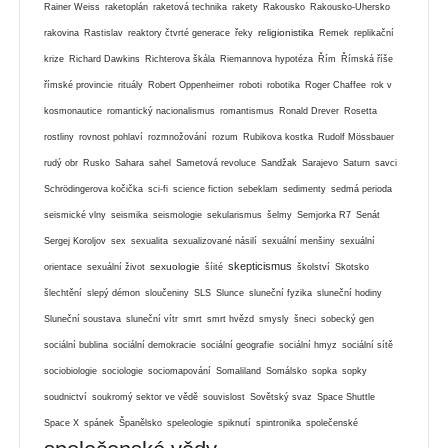
Rainer Weiss
raketoplán
raketová technika
rakety
Rakousko
Rakousko-Uhersko
religionistika
rakovina
Rastislav
reaktory čtvrté generace
řeky
Remek
replikační
krize
Richard Dawkins
Richterova škála
Riemannova hypotéza
Řím
Římská říše
římské provincie
rituály
Robert Oppenheimer
roboti
robotika
Roger Chaffee
rok v
kosmonautice
romantický nacionalismus
romantismus
Ronald Drever
Rosetta
rostliny
rovnost pohlaví
rozmnožování
rozum
Rubikova kostka
Rudolf Mössbauer
rudý obr
Rusko
Sahara
sahel
Sametová revoluce
Sandžak
Sarajevo
Saturn
savci
Schrödingerova kočička
sci-fi
science fiction
sebeklam
sedimenty
sedmá perioda
seismické vlny
seismika
seismologie
sekularismus
šelmy
Semjorka R7
Senát
Sergej Koroljov
sex
sexualita
sexualizované násilí
sexuální menšiny
sexuální
skepticismus
sexuologie
orientace
sexuální život
šíité
školství
Skotsko
šlechtění
slepý démon
sloučeniny
SLS
Slunce
sluneční fyzika
sluneční hodiny
Sluneční soustava
sluneční vítr
smrt
smrt hvězd
smysly
šneci
sobecký gen
sociální bublina
sociální demokracie
sociální geografie
sociální hmyz
sociální sítě
sociobiologie
sociologie
sociomapování
Somaliland
Somálsko
sopka
sopky
soudnictví
soukromý sektor ve vědě
souvislost
Sovětský svaz
Space Shuttle
Space X
spánek
Španělsko
speleologie
spiknutí
spintronika
společenské