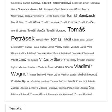
Scarlett Rauschgoldová
Kreisslová
Sandra Sázelová
Sebastian Chum
Stanislav
Stanislav Vosolsobě
Lhota
Svatopluk Civiš
Tereza Nekolářová
Tereza
Tomáš Bandžuch
Nekovářová
Tereza Pavlíčková
Tereza Spencerová
Tomáš Fürst
Tomáš Hříbek
Tomáš Jakoubek
Tomáš Koblížek
Tomáš Kosička
Tomáš
Tomáš Mančal
Tomáš Moravec
Tomáš Lebeda
Petrásek
Tomáš Radil
Tomáš Přibyl
Václav Bára
Václav
Bělohradský
Václav Fanta
Václav Láska
Václav Pačes
Vendula Lužná
Věra
Milotová
Věra Schiffová
Veronika Gvoždíková Javůrková
Veronika Křesťanová
Vítězslav Škorpík
Viktor Černý
Vít Straka
Vítězslav Švejdar
Vladimír
Vladimír
Vladimír Socha
Krylov
Vladimír Kusbach
Vladimír Šiška
Wagner
Vojtěch Novotný
Vlasta Štekrová
Vojen Ložek
Vojtěch Barták
Vratislav Rýpar
Vratislav Vaníček
Yvonna Fričová
Zdeněk Kratochvíl
Zdeněk
Zadražil
Zdeňka Bendová
Zdeňka Petáková
Zdeňka Pospíšilová
Zdislav Šíma
Zdislava Pokorná
Zuzana Kříhová
Zuzana Marie Kostićová
Zuzana Musilová
Témata