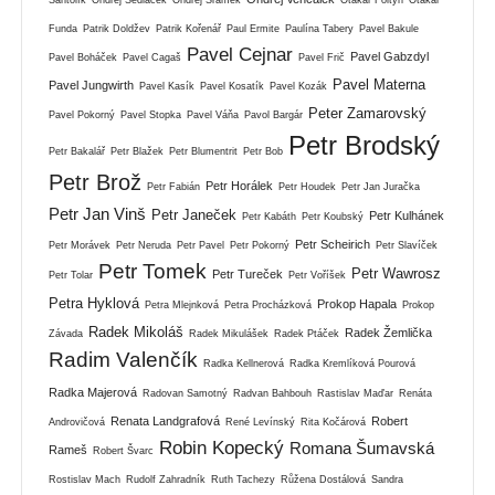
Funda
Patrik Doldžev
Patrik Kořenář
Paul Ermite
Paulína Tabery
Pavel Bakule
Pavel Cejnar
Pavel Gabzdyl
Pavel Boháček
Pavel Cagaš
Pavel Frič
Pavel Materna
Pavel Jungwirth
Pavel Kasík
Pavel Kosatík
Pavel Kozák
Peter Zamarovský
Pavel Pokorný
Pavel Stopka
Pavel Váňa
Pavol Bargár
Petr Brodský
Petr Bakalář
Petr Blažek
Petr Blumentrit
Petr Bob
Petr Brož
Petr Horálek
Petr Fabián
Petr Houdek
Petr Jan Juračka
Petr Jan Vinš
Petr Janeček
Petr Kulhánek
Petr Kabáth
Petr Koubský
Petr Scheirich
Petr Morávek
Petr Neruda
Petr Pavel
Petr Pokorný
Petr Slavíček
Petr Tomek
Petr Wawrosz
Petr Tureček
Petr Tolar
Petr Voříšek
Petra Hyklová
Prokop Hapala
Petra Mlejnková
Petra Procházková
Prokop
Radek Mikoláš
Radek Žemlička
Závada
Radek Mikulášek
Radek Ptáček
Radim Valenčík
Radka Kellnerová
Radka Kremlíková Pourová
Radka Majerová
Radovan Samotný
Radvan Bahbouh
Rastislav Maďar
Renáta
Renata Landgrafová
Robert
Androvičová
René Levínský
Rita Kočárová
Robin Kopecký
Romana Šumavská
Rameš
Robert Švarc
Rostislav Mach
Rudolf Zahradník
Ruth Tachezy
Růžena Dostálová
Sandra