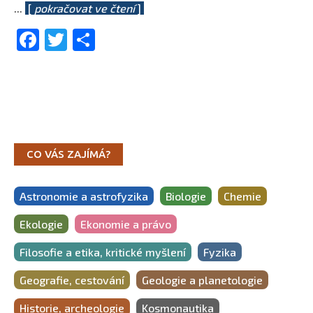
...
[
pokračovat ve čtení
]
Facebook
Twitter
Share
CO VÁS ZAJÍMÁ?
Astronomie a astrofyzika
Biologie
Chemie
Ekologie
Ekonomie a právo
Filosofie a etika, kritické myšlení
Fyzika
Geografie, cestování
Geologie a planetologie
Historie, archeologie
Kosmonautika