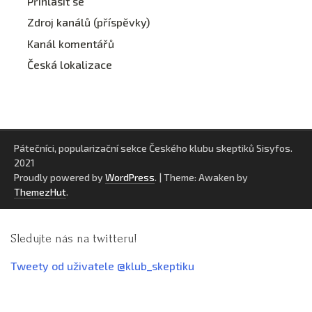
Přihlásit se
Zdroj kanálů (příspěvky)
Kanál komentářů
Česká lokalizace
Pátečníci, popularizační sekce Českého klubu skeptiků Sisyfos.
2021
Proudly powered by
WordPress
.
|
Theme: Awaken by
ThemezHut
.
Sledujte nás na twitteru!
Tweety od uživatele @klub_skeptiku