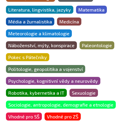
Literatura, lingvistika, jazyky
Matematika
Média a žurnalistika
Medicína
Meteorologie a klimatologie
Náboženství, mýty, konspirace
Paleontologie
Pokec s Pátečníky
Politologie, geopolitika a vojenství
Psychologie, kognitivní vědy a neurovědy
Robotika, kybernetika a IT
Sexuologie
Sociologie, antropologie, demografie a etnologie
Vhodné pro SŠ
Vhodné pro ZŠ