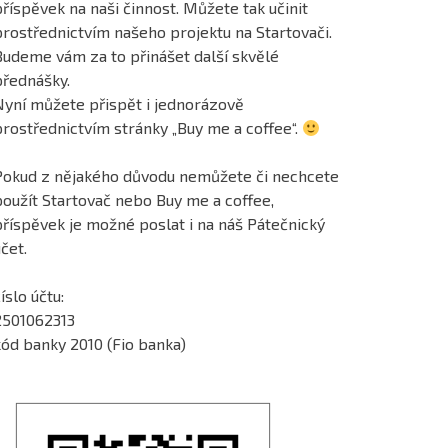
říspěvek na naši činnost. Můžete tak učinit
prostřednictvím našeho projektu na Startovači.
Budeme vám za to přinášet další skvělé
přednášky.
Nyní můžete přispět i jednorázově
prostřednictvím stránky „Buy me a coffee“.
Pokud z nějakého důvodu nemůžete či nechcete
použít Startovač nebo Buy me a coffee,
příspěvek je možné poslat i na náš Pátečnický
čet.
íslo účtu:
2501062313
kód banky 2010 (Fio banka)