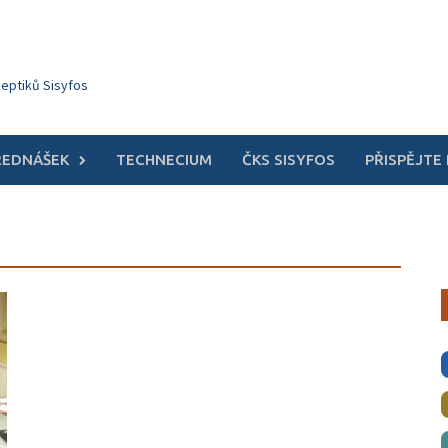
keptiků Sisyfos
ŘEDNÁŠEK
TECHNECIUM
ČKS SISYFOS
PŘISPĚJTE