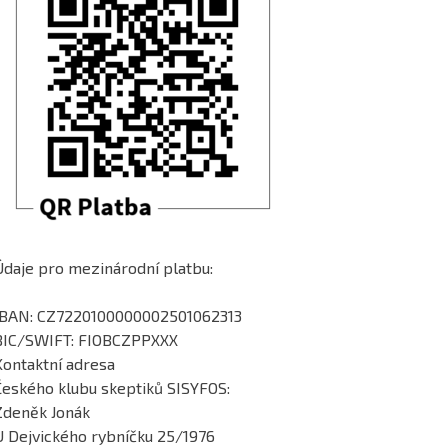
Údaje pro mezinárodní platbu:
IBAN: CZ7220100000002501062313
BIC/SWIFT: FIOBCZPPXXX
Kontaktní adresa
Českého klubu skeptiků SISYFOS:
Zdeněk Jonák
U Dejvického rybníčku 25/1976