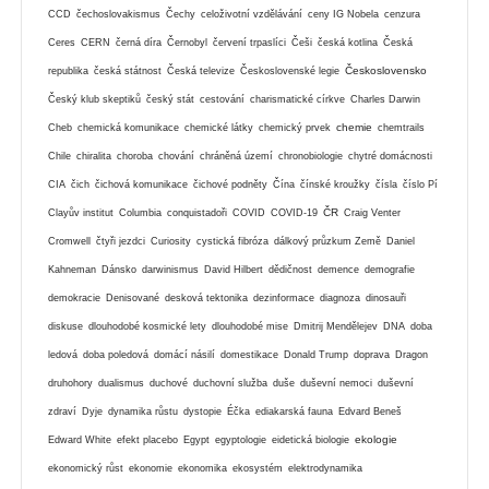
CCD
čechoslovakismus
Čechy
celoživotní vzdělávání
ceny IG Nobela
cenzura
Ceres
CERN
černá díra
Černobyl
červení trpaslíci
Češi
česká kotlina
Česká
Československo
republika
česká státnost
Česká televize
Československé legie
Český klub skeptiků
český stát
cestování
charismatické církve
Charles Darwin
chemie
Cheb
chemická komunikace
chemické látky
chemický prvek
chemtrails
Chile
chiralita
choroba
chování
chráněná území
chronobiologie
chytré domácnosti
CIA
čich
čichová komunikace
čichové podněty
Čína
čínské kroužky
čísla
číslo Pí
ČR
Clayův institut
Columbia
conquistadoři
COVID
COVID-19
Craig Venter
Cromwell
čtyři jezdci
Curiosity
cystická fibróza
dálkový průzkum Země
Daniel
Kahneman
Dánsko
darwinismus
David Hilbert
dědičnost
demence
demografie
demokracie
Denisované
desková tektonika
dezinformace
diagnoza
dinosauři
diskuse
dlouhodobé kosmické lety
dlouhodobé mise
Dmitrij Mendělejev
DNA
doba
ledová
doba poledová
domácí násilí
domestikace
Donald Trump
doprava
Dragon
druhohory
dualismus
duchové
duchovní služba
duše
duševní nemoci
duševní
zdraví
Dyje
dynamika růstu
dystopie
Éčka
ediakarská fauna
Edvard Beneš
ekologie
Edward White
efekt placebo
Egypt
egyptologie
eidetická biologie
ekonomický růst
ekonomie
ekonomika
ekosystém
elektrodynamika