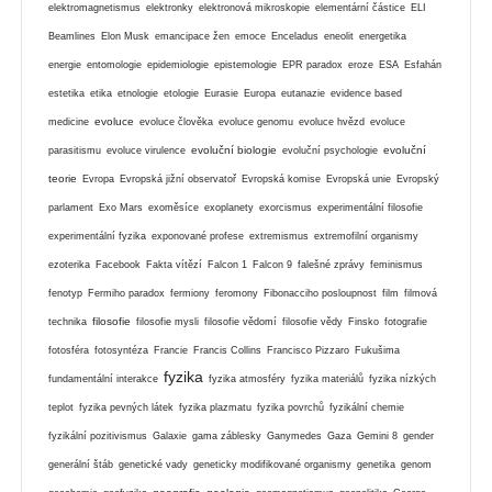
elektromagnetismus
elektronky
elektronová mikroskopie
elementární částice
ELI
Beamlines
Elon Musk
emancipace žen
emoce
Enceladus
eneolit
energetika
energie
entomologie
epidemiologie
epistemologie
EPR paradox
eroze
ESA
Esfahán
estetika
etika
etnologie
etologie
Eurasie
Europa
eutanazie
evidence based
evoluce
medicine
evoluce člověka
evoluce genomu
evoluce hvězd
evoluce
evoluční biologie
evoluční
parasitismu
evoluce virulence
evoluční psychologie
teorie
Evropa
Evropská jižní observatoř
Evropská komise
Evropská unie
Evropský
parlament
Exo Mars
exoměsíce
exoplanety
exorcismus
experimentální filosofie
experimentální fyzika
exponované profese
extremismus
extremofilní organismy
ezoterika
Facebook
Fakta vítězí
Falcon 1
Falcon 9
falešné zprávy
feminismus
fenotyp
Fermiho paradox
fermiony
feromony
Fibonacciho posloupnost
film
filmová
filosofie
technika
filosofie mysli
filosofie vědomí
filosofie vědy
Finsko
fotografie
fotosféra
fotosyntéza
Francie
Francis Collins
Francisco Pizzaro
Fukušima
fyzika
fundamentální interakce
fyzika atmosféry
fyzika materiálů
fyzika nízkých
teplot
fyzika pevných látek
fyzika plazmatu
fyzika povrchů
fyzikální chemie
fyzikální pozitivismus
Galaxie
gama záblesky
Ganymedes
Gaza
Gemini 8
gender
generální štáb
genetické vady
geneticky modifikované organismy
genetika
genom