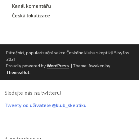
Kanál komentářů
Česká lokalizace
Pátečníci, popularizační sekce Českého klubu skeptiků Sisyfos.
2021
Proudly powered by
WordPress
.
|
Theme: Awaken by
ThemezHut
.
Sledujte nás na twitteru!
Tweety od uživatele @klub_skeptiku