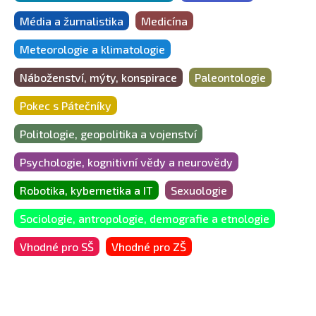
Média a žurnalistika
Medicína
Meteorologie a klimatologie
Náboženství, mýty, konspirace
Paleontologie
Pokec s Pátečníky
Politologie, geopolitika a vojenství
Psychologie, kognitivní vědy a neurovědy
Robotika, kybernetika a IT
Sexuologie
Sociologie, antropologie, demografie a etnologie
Vhodné pro SŠ
Vhodné pro ZŠ