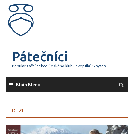
Skip
to
content
Pátečníci
Popularizační sekce Českého klubu skeptiků Sisyfos
Main Menu
ÖTZI