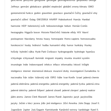
geografie
geologie
geochemie
geofyzika
geomagnetismus
geopolitika
George
Jeffreys
germáni
globalizace
globální oteplování
globální zmeny klimatu
GMO
goniometrické funkce
grafen
gravettien
gravitace
gravitační čočky
gravitační vlny
gravitační záření
Gulag
GW150914
HAARP
Habsburkové
Hamás
Hanibal
harmonie
HDP
helenistický svět
helioseismologie
helium
Hernán Cortés
historie vědy
heutagogika
Higgsův boson
Historie Pátečníků
HIV
hlavní
posloupnost
hlavolamy
hmota
hoaxy
homeopatie
Homo sapiens
homosexualita
horolezectví
houby
hrdinství
hudba
humanitní vědy
humor
hurikány
Huxley
hvězdy
hybridní válka
Hyde Park Civilizace
hydrogeografie
hydrologie
hypnóza
ichtyologie
ichtyosauři
ilumináti
imigranti
impakty
imunita
imunitní systém
imunologie
Indie
Indoevropané
infekce
inflace
informatika
Inkové
InSight
inteligence
internet
internetové diskuze
invazivní druhy
investigativní žurnalistika
Io
iracionalita
Írán
islám
Islámský stát
ISRO
Itálie
Ivan Koněv
Izrael
jaderná chemie
jaderná elektrárna
jaderná energetika
jaderná energetiky
jaderná fyzika
jaderná zima
jaderné doktríny
jaderné štěpení
jaderné zbraně
jaderné zbrojení
jaderný reaktor
jádro atomu
James Clerk Maxwell
James Randi
Japonsko
jazyk
jazykověda
jazyky
Ježek v kleci
jezera
jídlo
jiné inteligence
Jižní Amerika
John Stapp
Josef II.
Jugoslávie
Jupiter
Jurij Gagarin
Kamiokande
Kanárské ostrovy
kardiologie
Karel II.