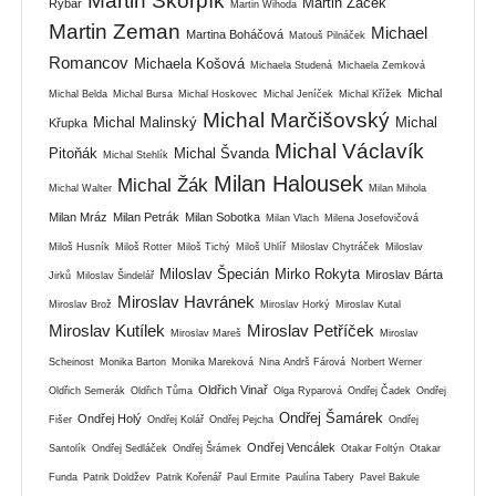
Martin Škorpík
Martin Žáček
Rybář
Martin Wihoda
Martin Zeman
Michael
Martina Boháčová
Matouš Pilnáček
Romancov
Michaela Košová
Michaela Studená
Michaela Zemková
Michal
Michal Belda
Michal Bursa
Michal Hoskovec
Michal Jeníček
Michal Křížek
Michal Marčišovský
Michal Malinský
Michal
Křupka
Michal Václavík
Pitoňák
Michal Švanda
Michal Stehlík
Milan Halousek
Michal Žák
Michal Walter
Milan Mihola
Milan Mráz
Milan Petrák
Milan Sobotka
Milan Vlach
Milena Josefovičová
Miloš Husník
Miloš Rotter
Miloš Tichý
Miloš Uhlíř
Miloslav Chytráček
Miloslav
Miloslav Špecián
Mirko Rokyta
Miroslav Bárta
Jirků
Miloslav Šindelář
Miroslav Havránek
Miroslav Brož
Miroslav Horký
Miroslav Kutal
Miroslav Kutílek
Miroslav Petříček
Miroslav Mareš
Miroslav
Scheinost
Monika Barton
Monika Mareková
Nina Andrš Fárová
Norbert Werner
Oldřich Vinař
Oldřich Semerák
Oldřich Tůma
Olga Ryparová
Ondřej Čadek
Ondřej
Ondřej Šamárek
Ondřej Holý
Fišer
Ondřej Kolář
Ondřej Pejcha
Ondřej
Ondřej Vencálek
Santolík
Ondřej Sedláček
Ondřej Šrámek
Otakar Foltýn
Otakar
Funda
Patrik Doldžev
Patrik Kořenář
Paul Ermite
Paulína Tabery
Pavel Bakule