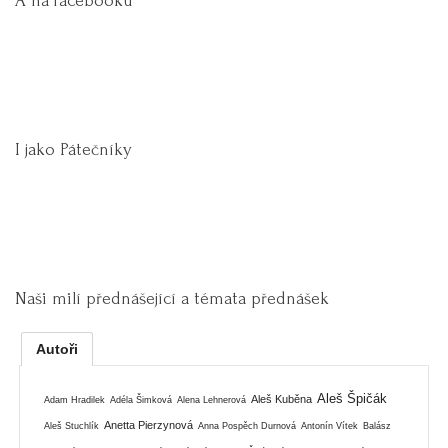
A na facebooku
I jako Pátečníky
Naši milí přednášející a témata přednášek
Autoři
Aleš Špičák
Aleš Kuběna
Adam Hradilek
Adéla Šimková
Alena Lehnerová
Anetta Pierzynová
Aleš Stuchlík
Anna Pospěch Durnová
Antonín Vítek
Balász