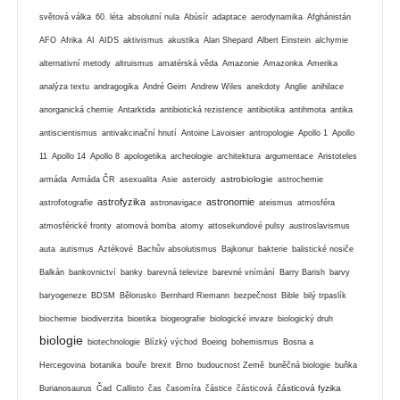
světová válka
60. léta
absolutní nula
Abúsír
adaptace
aerodynamika
Afghánistán
AFO
Afrika
AI
AIDS
aktivismus
akustika
Alan Shepard
Albert Einstein
alchymie
alternativní metody
altruismus
amatérská věda
Amazonie
Amazonka
Amerika
analýza textu
andragogika
André Geim
Andrew Wiles
anekdoty
Anglie
anihilace
anorganická chemie
Antarktida
antibiotická rezistence
antibiotika
antihmota
antika
antiscientismus
antivakcinační hnutí
Antoine Lavoisier
antropologie
Apollo 1
Apollo
11
Apollo 14
Apollo 8
apologetika
archeologie
architektura
argumentace
Aristoteles
astrobiologie
armáda
Armáda ČR
asexualita
Asie
asteroidy
astrochemie
astrofyzika
astronomie
astrofotografie
astronavigace
ateismus
atmosféra
atmosférické fronty
atomová bomba
atomy
attosekundové pulsy
austroslavismus
auta
autismus
Aztékové
Bachův absolutismus
Bajkonur
bakterie
balistické nosiče
Balkán
bankovnictví
banky
barevná televize
barevné vnímání
Barry Barish
barvy
baryogeneze
BDSM
Bělorusko
Bernhard Riemann
bezpečnost
Bible
bilý trpaslík
biochemie
biodiverzita
bioetika
biogeografie
biologické invaze
biologický druh
biologie
biotechnologie
Blízký východ
Boeing
bohemismus
Bosna a
Hercegovina
botanika
bouře
brexit
Brno
budoucnost Země
buněčná biologie
buňka
částicová fyzika
Burianosaurus
Čad
Callisto
čas
časomíra
částice
částicová