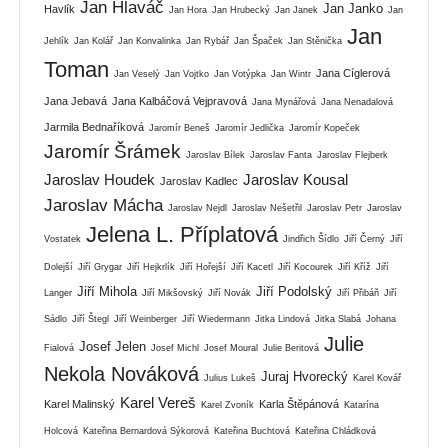
Jan Hlaváč
Jan Janko
Havlík
Jan Hora
Jan Hrubecký
Jan Janek
Jan
Jan
Jehlík
Jan Kolář
Jan Konvalinka
Jan Rybář
Jan Špaček
Jan Stěnička
Toman
Jana Cíglerová
Jan Veselý
Jan Vojtko
Jan Votýpka
Jan Wintr
Jana Jebavá
Jana Kalbáčová Vejpravová
Jana Mynářová
Jana Nenadalová
Jarmila Bednaříková
Jaromír Beneš
Jaromír Jedlička
Jaromír Kopeček
Jaromír Šrámek
Jaroslav Bílek
Jaroslav Fanta
Jaroslav Flejberk
Jaroslav Houdek
Jaroslav Kousal
Jaroslav Kadlec
Jaroslav Mácha
Jaroslav Nejdl
Jaroslav Nešetřil
Jaroslav Petr
Jaroslav
Jelena L. Příplatová
Vostatek
Jindřich Šídlo
Jiří Černý
Jiří
Dolejší
Jiří Grygar
Jiří Hejkrlík
Jiří Hořejší
Jiří Kacetl
Jiří Kocourek
Jiří Kříž
Jiří
Jiří Mihola
Jiří Podolský
Langer
Jiří Mikšovský
Jiří Novák
Jiří Přibáň
Jiří
Sádlo
Jiří Štegl
Jiří Weinberger
Jiří Wiedermann
Jitka Lindová
Jitka Slabá
Johana
Julie
Josef Jelen
Fialová
Josef Michl
Josef Moural
Julie Beritová
Nekola Nováková
Juraj Hvorecký
Julius Lukeš
Karel Kovář
Karel Vereš
Karel Malinský
Karla Štěpánová
Karel Zvoník
Katarína
Holcová
Kateřina Bernardová Sýkorová
Kateřina Buchtová
Kateřina Chládková