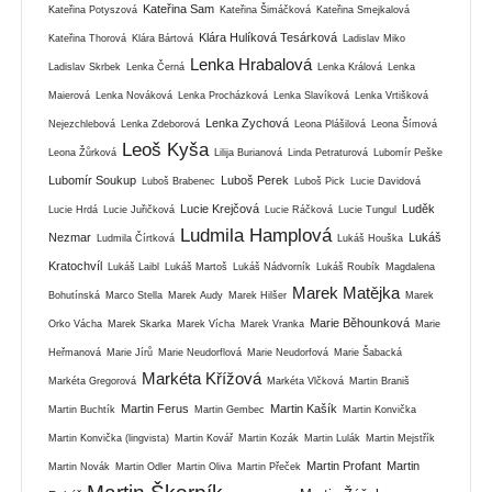
Kateřina Sam
Kateřina Potyszová
Kateřina Šimáčková
Kateřina Smejkalová
Klára Hulíková Tesárková
Kateřina Thorová
Klára Bártová
Ladislav Miko
Lenka Hrabalová
Ladislav Skrbek
Lenka Černá
Lenka Králová
Lenka
Maierová
Lenka Nováková
Lenka Procházková
Lenka Slavíková
Lenka Vrtišková
Lenka Zychová
Nejezchlebová
Lenka Zdeborová
Leona Plášilová
Leona Šímová
Leoš Kyša
Leona Žůrková
Lilija Burianová
Linda Petraturová
Lubomír Peške
Lubomír Soukup
Luboš Perek
Luboš Brabenec
Luboš Pick
Lucie Davidová
Lucie Krejčová
Luděk
Lucie Hrdá
Lucie Juřičková
Lucie Ráčková
Lucie Tungul
Ludmila Hamplová
Nezmar
Lukáš
Ludmila Čírtková
Lukáš Houška
Kratochvíl
Lukáš Laibl
Lukáš Martoš
Lukáš Nádvorník
Lukáš Roubík
Magdalena
Marek Matějka
Bohutínská
Marco Stella
Marek Audy
Marek Hilšer
Marek
Marie Běhounková
Orko Vácha
Marek Skarka
Marek Vícha
Marek Vranka
Marie
Heřmanová
Marie Jírů
Marie Neudorflová
Marie Neudorfová
Marie Šabacká
Markéta Křížová
Markéta Gregorová
Markéta Vlčková
Martin Braniš
Martin Ferus
Martin Kašík
Martin Buchtík
Martin Gembec
Martin Konvička
Martin Konvička (lingvista)
Martin Kovář
Martin Kozák
Martin Lulák
Martin Mejstřík
Martin Profant
Martin
Martin Novák
Martin Odler
Martin Oliva
Martin Přeček