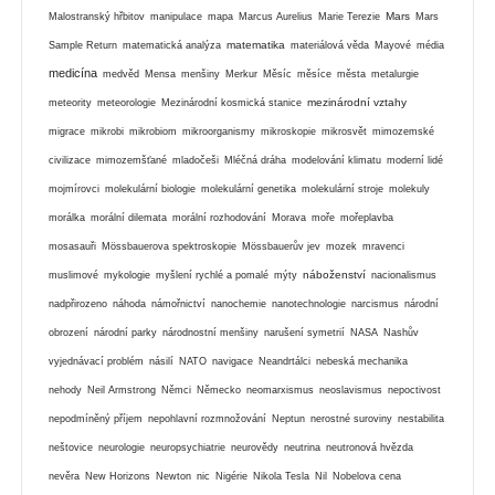
Mars
Malostranský hřbitov
manipulace
mapa
Marcus Aurelius
Marie Terezie
Mars
matematika
Sample Return
matematická analýza
materiálová věda
Mayové
média
medicína
medvěd
Mensa
menšiny
Merkur
Měsíc
měsíce
města
metalurgie
mezinárodní vztahy
meteority
meteorologie
Mezinárodní kosmická stanice
migrace
mikrobi
mikrobiom
mikroorganismy
mikroskopie
mikrosvět
mimozemské
civilizace
mimozemšťané
mladočeši
Mléčná dráha
modelování klimatu
moderní lidé
mojmírovci
molekulární biologie
molekulární genetika
molekulární stroje
molekuly
morálka
morální dilemata
morální rozhodování
Morava
moře
mořeplavba
mosasauři
Mössbauerova spektroskopie
Mössbauerův jev
mozek
mravenci
náboženství
muslimové
mykologie
myšlení rychlé a pomalé
mýty
nacionalismus
nadpřirozeno
náhoda
námořnictví
nanochemie
nanotechnologie
narcismus
národní
obrození
národní parky
národnostní menšiny
narušení symetrií
NASA
Nashův
vyjednávací problém
násilí
NATO
navigace
Neandrtálci
nebeská mechanika
nehody
Neil Armstrong
Němci
Německo
neomarxismus
neoslavismus
nepoctivost
nepodmíněný příjem
nepohlavní rozmnožování
Neptun
nerostné suroviny
nestabilita
neštovice
neurologie
neuropsychiatrie
neurovědy
neutrina
neutronová hvězda
nevěra
New Horizons
Newton
nic
Nigérie
Nikola Tesla
Nil
Nobelova cena