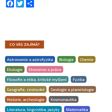
Facebook
Twitter
Share
CO VÁS ZAJÍMÁ?
Astronomie a astrofyzika
Biologie
Chemie
Ekologie
Ekonomie a právo
Filosofie a etika, kritické myšlení
Fyzika
Geografie, cestování
Geologie a planetologie
Historie, archeologie
Kosmonautika
Literatura, lingvistika, jazyky
Matematika