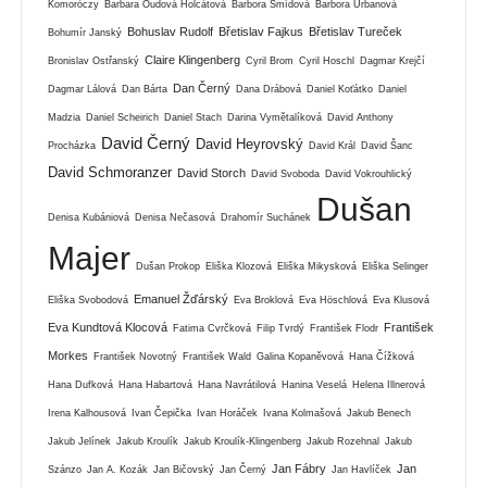
Komoróczy
Barbara Oudová Holcátová
Barbora Šmídová
Barbora Urbanová
Bohuslav Rudolf
Břetislav Fajkus
Břetislav Tureček
Bohumír Janský
Claire Klingenberg
Bronislav Ostřanský
Cyril Brom
Cyril Hoschl
Dagmar Krejčí
Dan Černý
Dagmar Lálová
Dan Bárta
Dana Drábová
Daniel Koťátko
Daniel
Madzia
Daniel Scheirich
Daniel Stach
Darina Vymětalíková
David Anthony
David Černý
David Heyrovský
Procházka
David Král
David Šanc
David Schmoranzer
David Storch
David Svoboda
David Vokrouhlický
Dušan
Denisa Kubániová
Denisa Nečasová
Drahomír Suchánek
Majer
Dušan Prokop
Eliška Klozová
Eliška Mikysková
Eliška Selinger
Emanuel Žďárský
Eliška Svobodová
Eva Broklová
Eva Höschlová
Eva Klusová
Eva Kundtová Klocová
František
Fatima Cvrčková
Filip Tvrdý
František Flodr
Morkes
František Novotný
František Wald
Galina Kopaněvová
Hana Čížková
Hana Dufková
Hana Habartová
Hana Navrátilová
Hanina Veselá
Helena Illnerová
Irena Kalhousová
Ivan Čepička
Ivan Horáček
Ivana Kolmašová
Jakub Benech
Jakub Jelínek
Jakub Kroulík
Jakub Kroulík-Klingenberg
Jakub Rozehnal
Jakub
Jan Fábry
Jan
Szánzo
Jan A. Kozák
Jan Bičovský
Jan Černý
Jan Havlíček