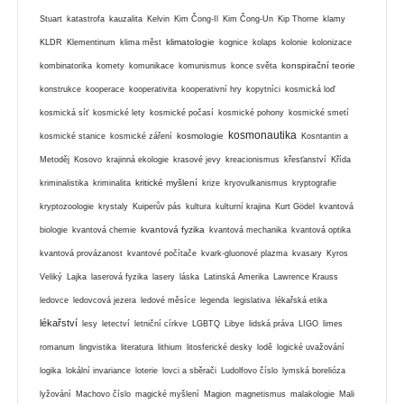
Stuart
katastrofa
kauzalita
Kelvin
Kim Čong-Il
Kim Čong-Un
Kip Thorne
klamy
klimatologie
KLDR
Klementinum
klima měst
kognice
kolaps
kolonie
kolonizace
konspirační teorie
kombinatorika
komety
komunikace
komunismus
konce světa
konstrukce
kooperace
kooperativita
kooperativní hry
kopytníci
kosmická loď
kosmická síť
kosmické lety
kosmické počasí
kosmické pohony
kosmické smetí
kosmonautika
kosmologie
kosmické stanice
kosmické záření
Kosntantin a
Metoděj
Kosovo
krajinná ekologie
krasové jevy
kreacionismus
křesťanství
Křída
kritické myšlení
kriminalistika
kriminalita
krize
kryovulkanismus
kryptografie
kryptozoologie
krystaly
Kuiperův pás
kultura
kulturní krajina
Kurt Gödel
kvantová
kvantová fyzika
biologie
kvantová chemie
kvantová mechanika
kvantová optika
kvantová provázanost
kvantové počítače
kvark-gluonové plazma
kvasary
Kyros
Veliký
Lajka
laserová fyzika
lasery
láska
Latinská Amerika
Lawrence Krauss
ledovce
ledovcová jezera
ledové měsíce
legenda
legislativa
lékařská etika
lékařství
lesy
letectví
letniční církve
LGBTQ
Libye
lidská práva
LIGO
limes
romanum
lingvistika
literatura
lithium
litosferické desky
lodě
logické uvažování
logika
lokální invariance
loterie
lovci a sběrači
Ludolfovo číslo
lymská borelióza
lyžování
Machovo číslo
magické myšlení
Magion
magnetismus
malakologie
Mali