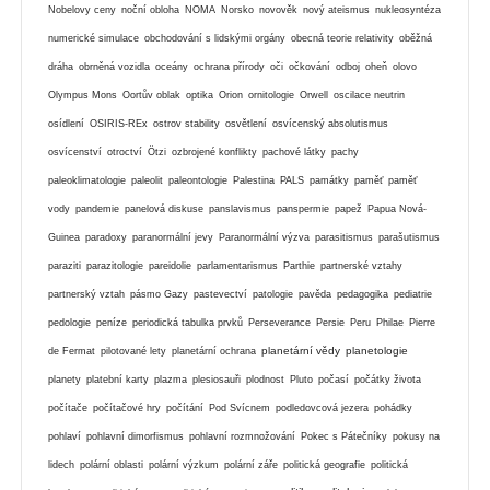
Nobelovy ceny
noční obloha
NOMA
Norsko
novověk
nový ateismus
nukleosyntéza
numerické simulace
obchodování s lidskými orgány
obecná teorie relativity
oběžná
dráha
obrněná vozidla
oceány
ochrana přírody
oči
očkování
odboj
oheň
olovo
Olympus Mons
Oortův oblak
optika
Orion
ornitologie
Orwell
oscilace neutrin
osídlení
OSIRIS-REx
ostrov stability
osvětlení
osvícenský absolutismus
osvícenství
otroctví
Ötzi
ozbrojené konflikty
pachové látky
pachy
paleoklimatologie
paleolit
paleontologie
Palestina
PALS
památky
paměť
paměť
vody
pandemie
panelová diskuse
panslavismus
panspermie
papež
Papua Nová-
Guinea
paradoxy
paranormální jevy
Paranormální výzva
parasitismus
parašutismus
paraziti
parazitologie
pareidolie
parlamentarismus
Parthie
partnerské vztahy
partnerský vztah
pásmo Gazy
pastevectví
patologie
pavěda
pedagogika
pediatrie
pedologie
peníze
periodická tabulka prvků
Perseverance
Persie
Peru
Philae
Pierre
planetární vědy
planetologie
de Fermat
pilotované lety
planetární ochrana
planety
platební karty
plazma
plesiosauři
plodnost
Pluto
počasí
počátky života
počítače
počítačové hry
počítání
Pod Svícnem
podledovcová jezera
pohádky
pohlaví
pohlavní dimorfismus
pohlavní rozmnožování
Pokec s Pátečníky
pokusy na
lidech
polární oblasti
polární výzkum
polární záře
politická geografie
politická