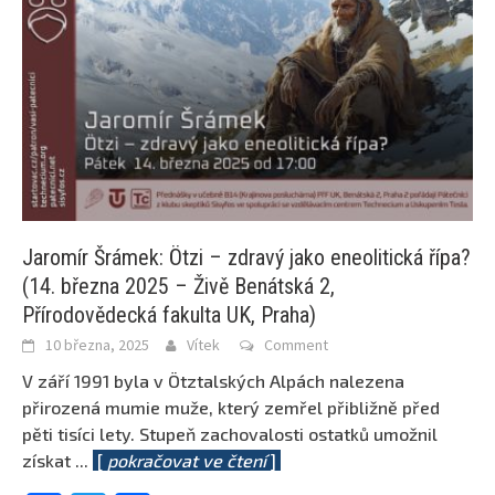
Jaromír Šrámek: Ötzi – zdravý jako eneolitická řípa?
(14. března 2025 – Živě Benátská 2,
Přírodovědecká fakulta UK, Praha)
10 března, 2025
Vítek
Comment
V září 1991 byla v Ötztalských Alpách nalezena
přirozená mumie muže, který zemřel přibližně před
pěti tisíci lety. Stupeň zachovalosti ostatků umožnil
získat
...
[
pokračovat ve čtení
]