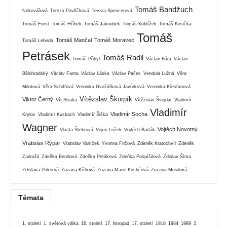
Tomáš Bandžuch
Nekovářová
Tereza Pavlíčková
Tereza Spencerová
Tomáš Fürst
Tomáš Hříbek
Tomáš Jakoubek
Tomáš Koblížek
Tomáš Kosička
Tomáš
Tomáš Mančal
Tomáš Moravec
Tomáš Lebeda
Petrásek
Tomáš Radil
Tomáš Přibyl
Václav Bára
Václav
Bělohradský
Václav Fanta
Václav Láska
Václav Pačes
Vendula Lužná
Věra
Milotová
Věra Schiffová
Veronika Gvoždíková Javůrková
Veronika Křesťanová
Vítězslav Škorpík
Viktor Černý
Vít Straka
Vítězslav Švejdar
Vladimír
Vladimír
Vladimír Socha
Krylov
Vladimír Kusbach
Vladimír Šiška
Wagner
Vojtěch Novotný
Vlasta Štekrová
Vojen Ložek
Vojtěch Barták
Vratislav Rýpar
Vratislav Vaníček
Yvonna Fričová
Zdeněk Kratochvíl
Zdeněk
Zadražil
Zdeňka Bendová
Zdeňka Petáková
Zdeňka Pospíšilová
Zdislav Šíma
Zdislava Pokorná
Zuzana Kříhová
Zuzana Marie Kostićová
Zuzana Musilová
Témata
1. století
1. světová válka
16. století
17. listopad
17. století
1918
1984
1989
2.