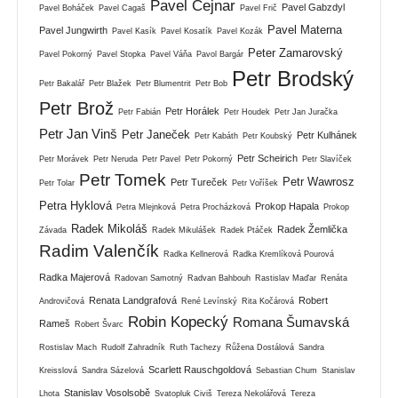
Pavel Cejnar
Pavel Gabzdyl
Pavel Boháček
Pavel Cagaš
Pavel Frič
Pavel Materna
Pavel Jungwirth
Pavel Kasík
Pavel Kosatík
Pavel Kozák
Peter Zamarovský
Pavel Pokorný
Pavel Stopka
Pavel Váňa
Pavol Bargár
Petr Brodský
Petr Bakalář
Petr Blažek
Petr Blumentrit
Petr Bob
Petr Brož
Petr Horálek
Petr Fabián
Petr Houdek
Petr Jan Juračka
Petr Jan Vinš
Petr Janeček
Petr Kulhánek
Petr Kabáth
Petr Koubský
Petr Scheirich
Petr Morávek
Petr Neruda
Petr Pavel
Petr Pokorný
Petr Slavíček
Petr Tomek
Petr Wawrosz
Petr Tureček
Petr Tolar
Petr Voříšek
Petra Hyklová
Prokop Hapala
Petra Mlejnková
Petra Procházková
Prokop
Radek Mikoláš
Radek Žemlička
Závada
Radek Mikulášek
Radek Ptáček
Radim Valenčík
Radka Kellnerová
Radka Kremlíková Pourová
Radka Majerová
Radovan Samotný
Radvan Bahbouh
Rastislav Maďar
Renáta
Renata Landgrafová
Robert
Androvičová
René Levínský
Rita Kočárová
Robin Kopecký
Romana Šumavská
Rameš
Robert Švarc
Rostislav Mach
Rudolf Zahradník
Ruth Tachezy
Růžena Dostálová
Sandra
Scarlett Rauschgoldová
Kreisslová
Sandra Sázelová
Sebastian Chum
Stanislav
Stanislav Vosolsobě
Lhota
Svatopluk Civiš
Tereza Nekolářová
Tereza