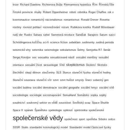
krize
Richard Dawkins
Richterova škála
Riemannova hypotéza
Řím
Římská říše
římské provincie
rituály
Robert Oppenheimer
roboti
robotika
Roger Chaffee
rok v
kosmonautice
romantický nacionalismus
romantismus
Ronald Drever
Rosetta
rostliny
rovnost pohlaví
rozmnožování
rozum
Rubikova kostka
Rudolf Mössbauer
rudý obr
Rusko
Sahara
sahel
Sametová revoluce
Sandžak
Sarajevo
Saturn
savci
Schrödingerova kočička
sci-fi
science fiction
sebeklam
sedimenty
sedmá perioda
seismické vlny
seismika
seismologie
sekularismus
šelmy
Semjorka R7
Senát
Sergej Koroljov
sex
sexualita
sexualizované násilí
sexuální menšiny
sexuální
skepticismus
sexuologie
orientace
sexuální život
šíité
školství
Skotsko
šlechtění
slepý démon
sloučeniny
SLS
Slunce
sluneční fyzika
sluneční hodiny
Sluneční soustava
sluneční vítr
smrt
smrt hvězd
smysly
šneci
sobecký gen
sociální bublina
sociální demokracie
sociální geografie
sociální hmyz
sociální sítě
sociobiologie
sociologie
sociomapování
Somaliland
Somálsko
sopka
sopky
soudnictví
soukromý sektor ve vědě
souvislost
Sovětský svaz
Space Shuttle
Space X
spánek
Španělsko
speleologie
spiknutí
spintronika
společenské
společenské vědy
společnost
sport
spotřeba
Srbsko
srdce
SSSR
Stalin
standardní kosmologický model
Standardní model částicové fyziky