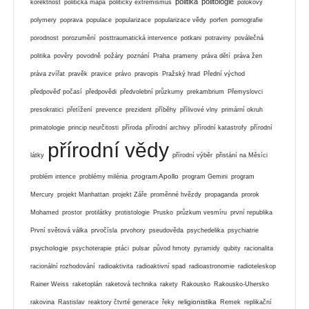
politika
politologie
korektnost
politická mapa
politický extremismus
polokovy
polymery
poprava
populace
popularizace
popularizace vědy
porfen
pornografie
porodnost
porozumění
posttraumatická intervence
potkani
potraviny
poválečná
politika
pověry
povodně
požáry
poznání
Praha
prameny
práva dětí
práva žen
práva zvířat
pravěk
pravice
právo
pravopis
Pražský hrad
Přední východ
předpověď počasí
předpovědi
předvolební průzkumy
prekambrium
Přemyslovci
presokratici
přetížení
prevence
prezident
příběhy
přílivové vlny
primární okruh
primatologie
princip neurčitosti
příroda
přírodní archivy
přírodní katastrofy
přírodní
přírodní vědy
látky
přírodní výběr
přistání na Měsíci
program Apollo
problém intence
problémy milénia
program Gemini
program
Mercury
projekt Manhattan
projekt Záře
proměnné hvězdy
propaganda
prorok
Mohamed
prostor
protilátky
protistologie
Prusko
průzkum vesmíru
první republika
První světová válka
prvočísla
prvohory
pseudověda
psychedelika
psychiatrie
psychologie
psychoterapie
ptáci
pulsar
původ hmoty
pyramidy
qubity
racionalita
racionální rozhodování
radioaktivita
radioaktivní spad
radioastronomie
radioteleskop
Rainer Weiss
raketoplán
raketová technika
rakety
Rakousko
Rakousko-Uhersko
religionistika
rakovina
Rastislav
reaktory čtvrté generace
řeky
Remek
replikační