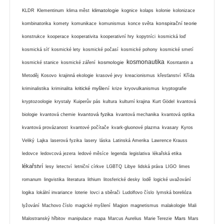
klimatologie
KLDR
Klementinum
klima měst
kognice
kolaps
kolonie
kolonizace
konspirační teorie
kombinatorika
komety
komunikace
komunismus
konce světa
konstrukce
kooperace
kooperativita
kooperativní hry
kopytníci
kosmická loď
kosmická síť
kosmické lety
kosmické počasí
kosmické pohony
kosmické smetí
kosmonautika
kosmologie
kosmické stanice
kosmické záření
Kosntantin a
Metoděj
Kosovo
krajinná ekologie
krasové jevy
kreacionismus
křesťanství
Křída
kritické myšlení
kriminalistika
kriminalita
krize
kryovulkanismus
kryptografie
kryptozoologie
krystaly
Kuiperův pás
kultura
kulturní krajina
Kurt Gödel
kvantová
kvantová fyzika
biologie
kvantová chemie
kvantová mechanika
kvantová optika
kvantová provázanost
kvantové počítače
kvark-gluonové plazma
kvasary
Kyros
Veliký
Lajka
laserová fyzika
lasery
láska
Latinská Amerika
Lawrence Krauss
ledovce
ledovcová jezera
ledové měsíce
legenda
legislativa
lékařská etika
lékařství
lesy
letectví
letniční církve
LGBTQ
Libye
lidská práva
LIGO
limes
romanum
lingvistika
literatura
lithium
litosferické desky
lodě
logické uvažování
logika
lokální invariance
loterie
lovci a sběrači
Ludolfovo číslo
lymská borelióza
lyžování
Machovo číslo
magické myšlení
Magion
magnetismus
malakologie
Mali
Mars
Malostranský hřbitov
manipulace
mapa
Marcus Aurelius
Marie Terezie
Mars