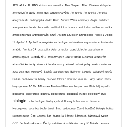
AFO
Afrika
AI
AIDS
aktivismus
akustika
Alan Shepard
Albert Einstein
alchymie
alternativní metody
altruismus
amatérská věda
Amazonie
Amazonka
Amerika
analýza textu
andragogika
André Geim
Andrew Wiles
anekdoty
Anglie
anihilace
anorganická chemie
Antarktida
antibiotická rezistence
antibiotika
antihmota
antika
antiscientismus
antivakcinační hnutí
Antoine Lavoisier
antropologie
Apollo 1
Apollo
11
Apollo 14
Apollo 8
apologetika
archeologie
architektura
argumentace
Aristoteles
astrobiologie
armáda
Armáda ČR
asexualita
Asie
asteroidy
astrochemie
astrofyzika
astronomie
astrofotografie
astronavigace
ateismus
atmosféra
atmosférické fronty
atomová bomba
atomy
attosekundové pulsy
austroslavismus
auta
autismus
Aztékové
Bachův absolutismus
Bajkonur
bakterie
balistické nosiče
Balkán
bankovnictví
banky
barevná televize
barevné vnímání
Barry Barish
barvy
baryogeneze
BDSM
Bělorusko
Bernhard Riemann
bezpečnost
Bible
bilý trpaslík
biochemie
biodiverzita
bioetika
biogeografie
biologické invaze
biologický druh
biologie
biotechnologie
Blízký východ
Boeing
bohemismus
Bosna a
Hercegovina
botanika
bouře
brexit
Brno
budoucnost Země
buněčná biologie
buňka
částicová fyzika
Burianosaurus
Čad
Callisto
čas
časomíra
částice
částicová
CCD
čechoslovakismus
Čechy
celoživotní vzdělávání
ceny IG Nobela
cenzura