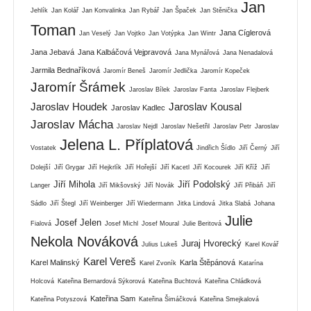
Jan
Jehlík
Jan Kolář
Jan Konvalinka
Jan Rybář
Jan Špaček
Jan Stěnička
Toman
Jana Cíglerová
Jan Veselý
Jan Vojtko
Jan Votýpka
Jan Wintr
Jana Jebavá
Jana Kalbáčová Vejpravová
Jana Mynářová
Jana Nenadalová
Jarmila Bednaříková
Jaromír Beneš
Jaromír Jedlička
Jaromír Kopeček
Jaromír Šrámek
Jaroslav Bílek
Jaroslav Fanta
Jaroslav Flejberk
Jaroslav Houdek
Jaroslav Kousal
Jaroslav Kadlec
Jaroslav Mácha
Jaroslav Nejdl
Jaroslav Nešetřil
Jaroslav Petr
Jaroslav
Jelena L. Příplatová
Vostatek
Jindřich Šídlo
Jiří Černý
Jiří
Dolejší
Jiří Grygar
Jiří Hejkrlík
Jiří Hořejší
Jiří Kacetl
Jiří Kocourek
Jiří Kříž
Jiří
Jiří Mihola
Jiří Podolský
Langer
Jiří Mikšovský
Jiří Novák
Jiří Přibáň
Jiří
Sádlo
Jiří Štegl
Jiří Weinberger
Jiří Wiedermann
Jitka Lindová
Jitka Slabá
Johana
Julie
Josef Jelen
Fialová
Josef Michl
Josef Moural
Julie Beritová
Nekola Nováková
Juraj Hvorecký
Julius Lukeš
Karel Kovář
Karel Vereš
Karel Malinský
Karla Štěpánová
Karel Zvoník
Katarína
Holcová
Kateřina Bernardová Sýkorová
Kateřina Buchtová
Kateřina Chládková
Kateřina Sam
Kateřina Potyszová
Kateřina Šimáčková
Kateřina Smejkalová