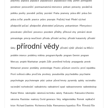
polymery
poprava
populace
popularizace
popularizace vědy
porfen
pornografie
porodnost
porozumění
posttraumatická intervence
potkani
potraviny
poválečná
politika
pověry
povodně
požáry
poznání
Praha
prameny
práva dětí
práva žen
práva zvířat
pravěk
pravice
právo
pravopis
Pražský hrad
Přední východ
předpověď počasí
předpovědi
předvolební průzkumy
prekambrium
Přemyslovci
presokratici
přetížení
prevence
prezident
příběhy
přílivové vlny
primární okruh
primatologie
princip neurčitosti
příroda
přírodní archivy
přírodní katastrofy
přírodní
přírodní vědy
látky
přírodní výběr
přistání na Měsíci
program Apollo
problém intence
problémy milénia
program Gemini
program
Mercury
projekt Manhattan
projekt Záře
proměnné hvězdy
propaganda
prorok
Mohamed
prostor
protilátky
protistologie
Prusko
průzkum vesmíru
první republika
První světová válka
prvočísla
prvohory
pseudověda
psychedelika
psychiatrie
psychologie
psychoterapie
ptáci
pulsar
původ hmoty
pyramidy
qubity
racionalita
racionální rozhodování
radioaktivita
radioaktivní spad
radioastronomie
radioteleskop
Rainer Weiss
raketoplán
raketová technika
rakety
Rakousko
Rakousko-Uhersko
religionistika
rakovina
Rastislav
reaktory čtvrté generace
řeky
Remek
replikační
krize
Richard Dawkins
Richterova škála
Riemannova hypotéza
Řím
Římská říše