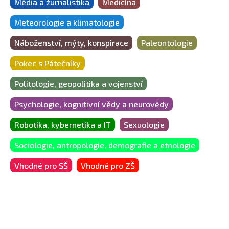
Média a žurnalistika
Medicína
Meteorologie a klimatologie
Náboženství, mýty, konspirace
Paleontologie
Pokec s Pátečníky
Politologie, geopolitika a vojenství
Psychologie, kognitivní vědy a neurovědy
Robotika, kybernetika a IT
Sexuologie
Sociologie, antropologie, demografie a etnologie
Vhodné pro SŠ
Vhodné pro ZŠ