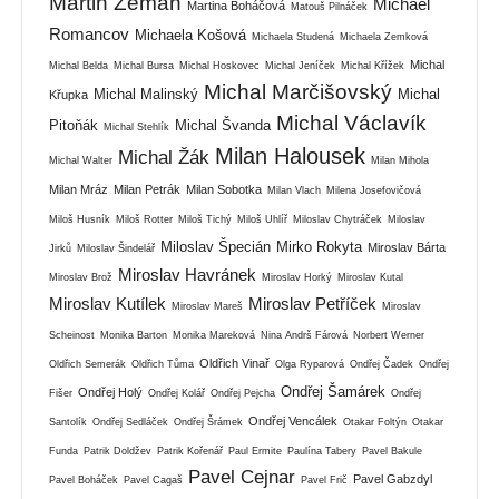
Martin Zeman
Michael
Martina Boháčová
Matouš Pilnáček
Romancov
Michaela Košová
Michaela Studená
Michaela Zemková
Michal
Michal Belda
Michal Bursa
Michal Hoskovec
Michal Jeníček
Michal Křížek
Michal Marčišovský
Michal Malinský
Michal
Křupka
Michal Václavík
Pitoňák
Michal Švanda
Michal Stehlík
Milan Halousek
Michal Žák
Michal Walter
Milan Mihola
Milan Mráz
Milan Petrák
Milan Sobotka
Milan Vlach
Milena Josefovičová
Miloš Husník
Miloš Rotter
Miloš Tichý
Miloš Uhlíř
Miloslav Chytráček
Miloslav
Miloslav Špecián
Mirko Rokyta
Miroslav Bárta
Jirků
Miloslav Šindelář
Miroslav Havránek
Miroslav Brož
Miroslav Horký
Miroslav Kutal
Miroslav Kutílek
Miroslav Petříček
Miroslav Mareš
Miroslav
Scheinost
Monika Barton
Monika Mareková
Nina Andrš Fárová
Norbert Werner
Oldřich Vinař
Oldřich Semerák
Oldřich Tůma
Olga Ryparová
Ondřej Čadek
Ondřej
Ondřej Šamárek
Ondřej Holý
Fišer
Ondřej Kolář
Ondřej Pejcha
Ondřej
Ondřej Vencálek
Santolík
Ondřej Sedláček
Ondřej Šrámek
Otakar Foltýn
Otakar
Funda
Patrik Doldžev
Patrik Kořenář
Paul Ermite
Paulína Tabery
Pavel Bakule
Pavel Cejnar
Pavel Gabzdyl
Pavel Boháček
Pavel Cagaš
Pavel Frič