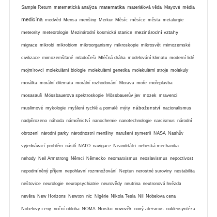
matematika
Sample Return
matematická analýza
materiálová věda
Mayové
média
medicína
medvěd
Mensa
menšiny
Merkur
Měsíc
měsíce
města
metalurgie
mezinárodní vztahy
meteority
meteorologie
Mezinárodní kosmická stanice
migrace
mikrobi
mikrobiom
mikroorganismy
mikroskopie
mikrosvět
mimozemské
civilizace
mimozemšťané
mladočeši
Mléčná dráha
modelování klimatu
moderní lidé
mojmírovci
molekulární biologie
molekulární genetika
molekulární stroje
molekuly
morálka
morální dilemata
morální rozhodování
Morava
moře
mořeplavba
mosasauři
Mössbauerova spektroskopie
Mössbauerův jev
mozek
mravenci
náboženství
muslimové
mykologie
myšlení rychlé a pomalé
mýty
nacionalismus
nadpřirozeno
náhoda
námořnictví
nanochemie
nanotechnologie
narcismus
národní
obrození
národní parky
národnostní menšiny
narušení symetrií
NASA
Nashův
vyjednávací problém
násilí
NATO
navigace
Neandrtálci
nebeská mechanika
nehody
Neil Armstrong
Němci
Německo
neomarxismus
neoslavismus
nepoctivost
nepodmíněný příjem
nepohlavní rozmnožování
Neptun
nerostné suroviny
nestabilita
neštovice
neurologie
neuropsychiatrie
neurovědy
neutrina
neutronová hvězda
nevěra
New Horizons
Newton
nic
Nigérie
Nikola Tesla
Nil
Nobelova cena
Nobelovy ceny
noční obloha
NOMA
Norsko
novověk
nový ateismus
nukleosyntéza