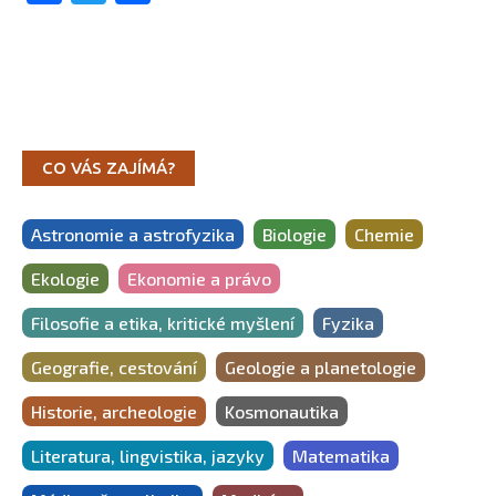
CO VÁS ZAJÍMÁ?
Astronomie a astrofyzika
Biologie
Chemie
Ekologie
Ekonomie a právo
Filosofie a etika, kritické myšlení
Fyzika
Geografie, cestování
Geologie a planetologie
Historie, archeologie
Kosmonautika
Literatura, lingvistika, jazyky
Matematika