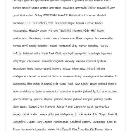
Jeffreys
germáni
globalizace
globální oteplování
globální zmeny klimatu
GMO
goniometrické funkce
grafen
gravettien
gravitace
gravitační čočky
gravitační vlny
gravitační záření
Gulag
GW150914
HAARP
Habsburkové
Hamás
Hanibal
harmonie
HDP
helenistický svět
helioseismologie
helium
Hernán Cortés
historie vědy
heutagogika
Higgsův boson
Historie Pátečníků
HIV
hlavní
posloupnost
hlavolamy
hmota
hoaxy
homeopatie
Homo sapiens
homosexualita
horolezectví
houby
hrdinství
hudba
humanitní vědy
humor
hurikány
Huxley
hvězdy
hybridní válka
Hyde Park Civilizace
hydrogeografie
hydrologie
hypnóza
ichtyologie
ichtyosauři
ilumináti
imigranti
impakty
imunita
imunitní systém
imunologie
Indie
Indoevropané
infekce
inflace
informatika
Inkové
InSight
inteligence
internet
internetové diskuze
invazivní druhy
investigativní žurnalistika
Io
iracionalita
Írán
islám
Islámský stát
ISRO
Itálie
Ivan Koněv
Izrael
jaderná chemie
jaderná elektrárna
jaderná energetika
jaderná energetiky
jaderná fyzika
jaderná zima
jaderné doktríny
jaderné štěpení
jaderné zbraně
jaderné zbrojení
jaderný reaktor
jádro atomu
James Clerk Maxwell
James Randi
Japonsko
jazyk
jazykověda
jazyky
Ježek v kleci
jezera
jídlo
jiné inteligence
Jižní Amerika
John Stapp
Josef II.
Jugoslávie
Jupiter
Jurij Gagarin
Kamiokande
Kanárské ostrovy
kardiologie
Karel II.
Stuart
katastrofa
kauzalita
Kelvin
Kim Čong-Il
Kim Čong-Un
Kip Thorne
klamy