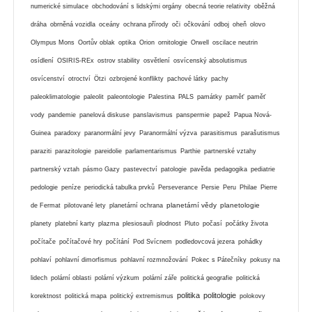
numerické simulace
obchodování s lidskými orgány
obecná teorie relativity
oběžná
dráha
obrněná vozidla
oceány
ochrana přírody
oči
očkování
odboj
oheň
olovo
Olympus Mons
Oortův oblak
optika
Orion
ornitologie
Orwell
oscilace neutrin
osídlení
OSIRIS-REx
ostrov stability
osvětlení
osvícenský absolutismus
osvícenství
otroctví
Ötzi
ozbrojené konflikty
pachové látky
pachy
paleoklimatologie
paleolit
paleontologie
Palestina
PALS
památky
paměť
paměť
vody
pandemie
panelová diskuse
panslavismus
panspermie
papež
Papua Nová-
Guinea
paradoxy
paranormální jevy
Paranormální výzva
parasitismus
parašutismus
paraziti
parazitologie
pareidolie
parlamentarismus
Parthie
partnerské vztahy
partnerský vztah
pásmo Gazy
pastevectví
patologie
pavěda
pedagogika
pediatrie
pedologie
peníze
periodická tabulka prvků
Perseverance
Persie
Peru
Philae
Pierre
planetární vědy
planetologie
de Fermat
pilotované lety
planetární ochrana
planety
platební karty
plazma
plesiosauři
plodnost
Pluto
počasí
počátky života
počítače
počítačové hry
počítání
Pod Svícnem
podledovcová jezera
pohádky
pohlaví
pohlavní dimorfismus
pohlavní rozmnožování
Pokec s Pátečníky
pokusy na
lidech
polární oblasti
polární výzkum
polární záře
politická geografie
politická
politika
politologie
korektnost
politická mapa
politický extremismus
polokovy