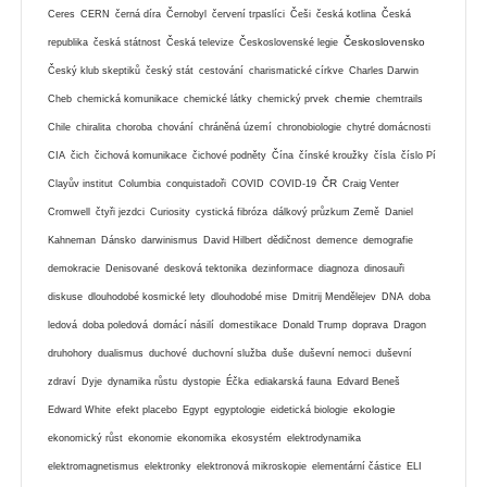
Ceres
CERN
černá díra
Černobyl
červení trpaslíci
Češi
česká kotlina
Česká
Československo
republika
česká státnost
Česká televize
Československé legie
Český klub skeptiků
český stát
cestování
charismatické církve
Charles Darwin
chemie
Cheb
chemická komunikace
chemické látky
chemický prvek
chemtrails
Chile
chiralita
choroba
chování
chráněná území
chronobiologie
chytré domácnosti
CIA
čich
čichová komunikace
čichové podněty
Čína
čínské kroužky
čísla
číslo Pí
ČR
Clayův institut
Columbia
conquistadoři
COVID
COVID-19
Craig Venter
Cromwell
čtyři jezdci
Curiosity
cystická fibróza
dálkový průzkum Země
Daniel
Kahneman
Dánsko
darwinismus
David Hilbert
dědičnost
demence
demografie
demokracie
Denisované
desková tektonika
dezinformace
diagnoza
dinosauři
diskuse
dlouhodobé kosmické lety
dlouhodobé mise
Dmitrij Mendělejev
DNA
doba
ledová
doba poledová
domácí násilí
domestikace
Donald Trump
doprava
Dragon
druhohory
dualismus
duchové
duchovní služba
duše
duševní nemoci
duševní
zdraví
Dyje
dynamika růstu
dystopie
Éčka
ediakarská fauna
Edvard Beneš
ekologie
Edward White
efekt placebo
Egypt
egyptologie
eidetická biologie
ekonomický růst
ekonomie
ekonomika
ekosystém
elektrodynamika
elektromagnetismus
elektronky
elektronová mikroskopie
elementární částice
ELI