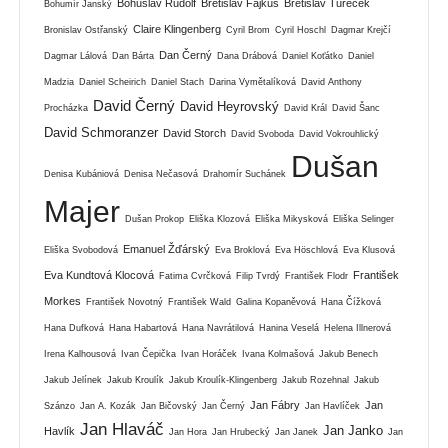
Bohuslav Rudolf
Břetislav Fajkus
Břetislav Tureček
Bohumír Janský
Claire Klingenberg
Bronislav Ostřanský
Cyril Brom
Cyril Hoschl
Dagmar Krejčí
Dan Černý
Dagmar Lálová
Dan Bárta
Dana Drábová
Daniel Koťátko
Daniel
Madzia
Daniel Scheirich
Daniel Stach
Darina Vymětalíková
David Anthony
David Černý
David Heyrovský
Procházka
David Král
David Šanc
David Schmoranzer
David Storch
David Svoboda
David Vokrouhlický
Dušan
Denisa Kubániová
Denisa Nečasová
Drahomír Suchánek
Majer
Dušan Prokop
Eliška Klozová
Eliška Mikysková
Eliška Selinger
Emanuel Žďárský
Eliška Svobodová
Eva Broklová
Eva Höschlová
Eva Klusová
Eva Kundtová Klocová
František
Fatima Cvrčková
Filip Tvrdý
František Flodr
Morkes
František Novotný
František Wald
Galina Kopaněvová
Hana Čížková
Hana Dufková
Hana Habartová
Hana Navrátilová
Hanina Veselá
Helena Illnerová
Irena Kalhousová
Ivan Čepička
Ivan Horáček
Ivana Kolmašová
Jakub Benech
Jakub Jelínek
Jakub Kroulík
Jakub Kroulík-Klingenberg
Jakub Rozehnal
Jakub
Jan Fábry
Jan
Szánzo
Jan A. Kozák
Jan Bičovský
Jan Černý
Jan Havlíček
Jan Hlaváč
Jan Janko
Havlík
Jan Hora
Jan Hrubecký
Jan Janek
Jan