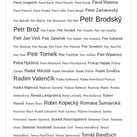
Pavel Materna
Pavel Jungwirth
Pavel Kasík
Pavel Kosatík
Pavel Kozák
Peter Zamarovský
Pavel Pokorný
Pavel Stopka
Pavel Váňa
Pavol Bargár
Petr Brodský
Petr Bakalář
Petr Blažek
Petr Blumentrit
Petr Bob
Petr Brož
Petr Horálek
Petr Fabián
Petr Houdek
Petr Jan Juračka
Petr Jan Vinš
Petr Janeček
Petr Kulhánek
Petr Kabáth
Petr Koubský
Petr Scheirich
Petr Morávek
Petr Neruda
Petr Pavel
Petr Pokorný
Petr Slavíček
Petr Tomek
Petr Wawrosz
Petr Tureček
Petr Tolar
Petr Voříšek
Petra Hyklová
Prokop Hapala
Petra Mlejnková
Petra Procházková
Prokop
Radek Mikoláš
Radek Žemlička
Závada
Radek Mikulášek
Radek Ptáček
Radim Valenčík
Radka Kellnerová
Radka Kremlíková Pourová
Radka Majerová
Radovan Samotný
Radvan Bahbouh
Rastislav Maďar
Renáta
Renata Landgrafová
Robert
Androvičová
René Levínský
Rita Kočárová
Robin Kopecký
Romana Šumavská
Rameš
Robert Švarc
Rostislav Mach
Rudolf Zahradník
Ruth Tachezy
Růžena Dostálová
Sandra
Scarlett Rauschgoldová
Kreisslová
Sandra Sázelová
Sebastian Chum
Stanislav
Stanislav Vosolsobě
Lhota
Svatopluk Civiš
Tereza Nekolářová
Tereza
Tomáš Bandžuch
Nekovářová
Tereza Pavlíčková
Tereza Spencerová