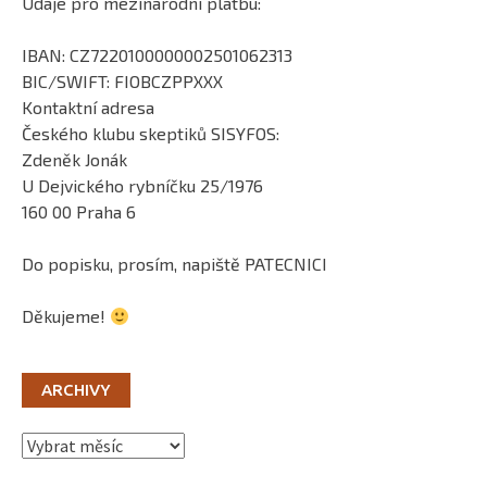
Údaje pro mezinárodní platbu:
IBAN: CZ7220100000002501062313
BIC/SWIFT: FIOBCZPPXXX
Kontaktní adresa
Českého klubu skeptiků SISYFOS:
Zdeněk Jonák
U Dejvického rybníčku 25/1976
160 00 Praha 6
Do popisku, prosím, napiště PATECNICI
Děkujeme!
ARCHIVY
Archivy