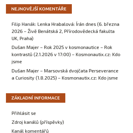
NEJNOVĚJŠÍ KOMENTÁŘE
Filip Hanák
:
Lenka Hrabalová: Írán dnes (6. března
2026 – Živě Benátská 2, Přírodovědecká fakulta
UK, Praha)
Dušan Majer – Rok 2025 v kosmonautice – Rok
kontrastů (2.1.2026 v 17:00) – Kosmonautix.cz
:
Kdo
jsme
Dušan Majer – Marsovská dvojčata Perseverance
a Curiosity (1.8.2025) – Kosmonautix.cz
:
Kdo jsme
ZÁKLADNÍ INFORMACE
Přihlásit se
Zdroj kanálů (příspěvky)
Kanál komentářů