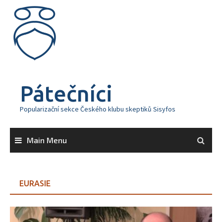
Skip
to
content
Pátečníci
Popularizační sekce Českého klubu skeptiků Sisyfos
Main Menu
EURASIE