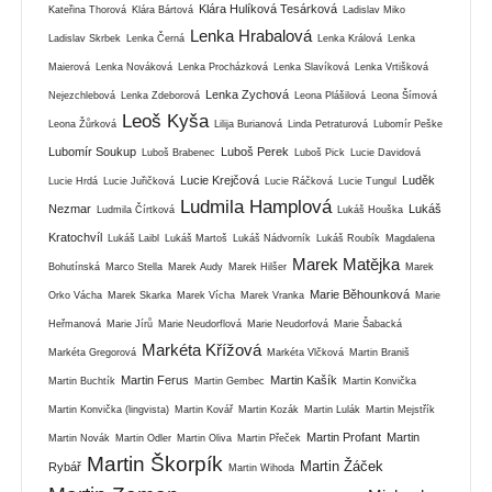
Klára Hulíková Tesárková
Kateřina Thorová
Klára Bártová
Ladislav Miko
Lenka Hrabalová
Ladislav Skrbek
Lenka Černá
Lenka Králová
Lenka
Maierová
Lenka Nováková
Lenka Procházková
Lenka Slavíková
Lenka Vrtišková
Lenka Zychová
Nejezchlebová
Lenka Zdeborová
Leona Plášilová
Leona Šímová
Leoš Kyša
Leona Žůrková
Lilija Burianová
Linda Petraturová
Lubomír Peške
Lubomír Soukup
Luboš Perek
Luboš Brabenec
Luboš Pick
Lucie Davidová
Lucie Krejčová
Luděk
Lucie Hrdá
Lucie Juřičková
Lucie Ráčková
Lucie Tungul
Ludmila Hamplová
Nezmar
Lukáš
Ludmila Čírtková
Lukáš Houška
Kratochvíl
Lukáš Laibl
Lukáš Martoš
Lukáš Nádvorník
Lukáš Roubík
Magdalena
Marek Matějka
Bohutínská
Marco Stella
Marek Audy
Marek Hilšer
Marek
Marie Běhounková
Orko Vácha
Marek Skarka
Marek Vícha
Marek Vranka
Marie
Heřmanová
Marie Jírů
Marie Neudorflová
Marie Neudorfová
Marie Šabacká
Markéta Křížová
Markéta Gregorová
Markéta Vlčková
Martin Braniš
Martin Ferus
Martin Kašík
Martin Buchtík
Martin Gembec
Martin Konvička
Martin Konvička (lingvista)
Martin Kovář
Martin Kozák
Martin Lulák
Martin Mejstřík
Martin Profant
Martin
Martin Novák
Martin Odler
Martin Oliva
Martin Přeček
Martin Škorpík
Martin Žáček
Rybář
Martin Wihoda