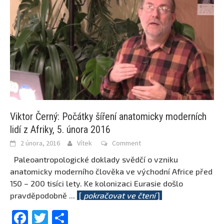
Viktor Černý: Počátky šíření anatomicky moderních
lidí z Afriky, 5. února 2016
2 února, 2016
Vítek
Comment
Paleoantropologické doklady svědčí o vzniku
anatomicky moderního člověka ve východní Africe před
150 – 200 tisíci lety. Ke kolonizaci Eurasie došlo
pravděpodobně
...
[
pokračovat ve čtení
]
Facebook
Twitter
Share