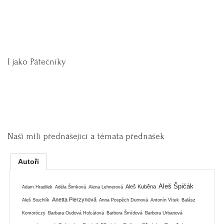
I jako Pátečníky
Naši milí přednášející a témata přednášek
Autoři
Aleš Špičák
Aleš Kuběna
Adam Hradilek
Adéla Šimková
Alena Lehnerová
Anetta Pierzynová
Aleš Stuchlík
Anna Pospěch Durnová
Antonín Vítek
Balász
Komoróczy
Barbara Oudová Holcátová
Barbora Šmídová
Barbora Urbanová