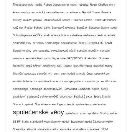
římské provincie
rituály
Robert Oppenheimer
roboti
robotika
Roger Chaffee
rok v
kosmonautice
romantický nacionalismus
romantismus
Ronald Drever
Rosetta
rostliny
rovnost pohlaví
rozmnožování
rozum
Rubikova kostka
Rudolf Mössbauer
rudý obr
Rusko
Sahara
sahel
Sametová revoluce
Sandžak
Sarajevo
Saturn
savci
Schrödingerova kočička
sci-fi
science fiction
sebeklam
sedimenty
sedmá perioda
seismické vlny
seismika
seismologie
sekularismus
šelmy
Semjorka R7
Senát
Sergej Koroljov
sex
sexualita
sexualizované násilí
sexuální menšiny
sexuální
skepticismus
sexuologie
orientace
sexuální život
šíité
školství
Skotsko
šlechtění
slepý démon
sloučeniny
SLS
Slunce
sluneční fyzika
sluneční hodiny
Sluneční soustava
sluneční vítr
smrt
smrt hvězd
smysly
šneci
sobecký gen
sociální bublina
sociální demokracie
sociální geografie
sociální hmyz
sociální sítě
sociobiologie
sociologie
sociomapování
Somaliland
Somálsko
sopka
sopky
soudnictví
soukromý sektor ve vědě
souvislost
Sovětský svaz
Space Shuttle
Space X
spánek
Španělsko
speleologie
spiknutí
spintronika
společenské
společenské vědy
společnost
sport
spotřeba
Srbsko
srdce
SSSR
Stalin
standardní kosmologický model
Standardní model částicové fyziky
Stará říše
stárnutí
staročeši
statika
statistika
stratosféra
středověk
STS-1