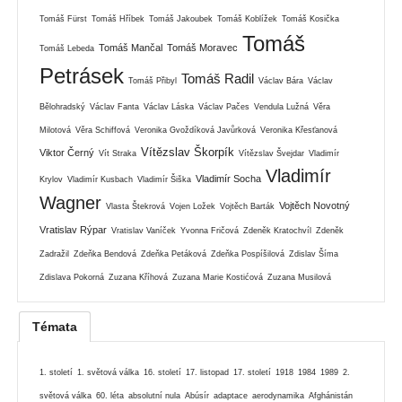
Tomáš Fürst
Tomáš Hříbek
Tomáš Jakoubek
Tomáš Koblížek
Tomáš Kosička
Tomáš
Tomáš Mančal
Tomáš Moravec
Tomáš Lebeda
Petrásek
Tomáš Radil
Tomáš Přibyl
Václav Bára
Václav
Bělohradský
Václav Fanta
Václav Láska
Václav Pačes
Vendula Lužná
Věra
Milotová
Věra Schiffová
Veronika Gvoždíková Javůrková
Veronika Křesťanová
Vítězslav Škorpík
Viktor Černý
Vít Straka
Vítězslav Švejdar
Vladimír
Vladimír
Vladimír Socha
Krylov
Vladimír Kusbach
Vladimír Šiška
Wagner
Vojtěch Novotný
Vlasta Štekrová
Vojen Ložek
Vojtěch Barták
Vratislav Rýpar
Vratislav Vaníček
Yvonna Fričová
Zdeněk Kratochvíl
Zdeněk
Zadražil
Zdeňka Bendová
Zdeňka Petáková
Zdeňka Pospíšilová
Zdislav Šíma
Zdislava Pokorná
Zuzana Kříhová
Zuzana Marie Kostićová
Zuzana Musilová
Témata
1. století
1. světová válka
16. století
17. listopad
17. století
1918
1984
1989
2.
světová válka
60. léta
absolutní nula
Abúsír
adaptace
aerodynamika
Afghánistán