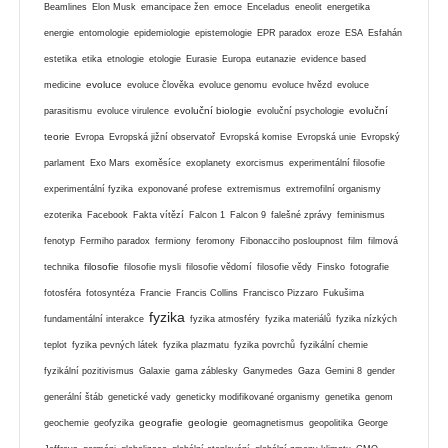
Beamlines
Elon Musk
emancipace žen
emoce
Enceladus
eneolit
energetika
energie
entomologie
epidemiologie
epistemologie
EPR paradox
eroze
ESA
Esfahán
estetika
etika
etnologie
etologie
Eurasie
Europa
eutanazie
evidence based
evoluce
medicine
evoluce člověka
evoluce genomu
evoluce hvězd
evoluce
evoluční biologie
evoluční
parasitismu
evoluce virulence
evoluční psychologie
teorie
Evropa
Evropská jižní observatoř
Evropská komise
Evropská unie
Evropský
parlament
Exo Mars
exoměsíce
exoplanety
exorcismus
experimentální filosofie
experimentální fyzika
exponované profese
extremismus
extremofilní organismy
ezoterika
Facebook
Fakta vítězí
Falcon 1
Falcon 9
falešné zprávy
feminismus
fenotyp
Fermiho paradox
fermiony
feromony
Fibonacciho posloupnost
film
filmová
filosofie
technika
filosofie mysli
filosofie vědomí
filosofie vědy
Finsko
fotografie
fotosféra
fotosyntéza
Francie
Francis Collins
Francisco Pizzaro
Fukušima
fyzika
fundamentální interakce
fyzika atmosféry
fyzika materiálů
fyzika nízkých
teplot
fyzika pevných látek
fyzika plazmatu
fyzika povrchů
fyzikální chemie
fyzikální pozitivismus
Galaxie
gama záblesky
Ganymedes
Gaza
Gemini 8
gender
generální štáb
genetické vady
geneticky modifikované organismy
genetika
genom
geografie
geologie
geochemie
geofyzika
geomagnetismus
geopolitika
George