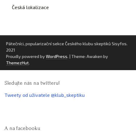
Česká lokalizace
Pátečníci, popularizační sekce Českého klubu skeptiků Sisyfos.
2021
Proudly powered by
WordPress
.
|
Theme: Awaken by
ThemezHut
.
Sledujte nás na twitteru!
Tweety od uživatele @klub_skeptiku
A na facebooku