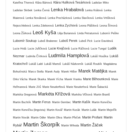
Klára Hulíková Tesárková
Kateřina Thorová
Klára Bártová
Ladislav Miko
Lenka Hrabalová
Ladislav Skrbek
Lenka Černá
Lenka Králová
Lenka
Maierová
Lenka Nováková
Lenka Procházková
Lenka Slavíková
Lenka Vrtišková
Lenka Zychová
Nejezchlebová
Lenka Zdeborová
Leona Plášilová
Leona Šímová
Leoš Kyša
Leona Žůrková
Lilija Burianová
Linda Petraturová
Lubomír Peške
Lubomír Soukup
Luboš Perek
Luboš Brabenec
Luboš Pick
Lucie Davidová
Lucie Krejčová
Luděk
Lucie Hrdá
Lucie Juřičková
Lucie Ráčková
Lucie Tungul
Ludmila Hamplová
Nezmar
Lukáš
Ludmila Čírtková
Lukáš Houška
Kratochvíl
Lukáš Laibl
Lukáš Martoš
Lukáš Nádvorník
Lukáš Roubík
Magdalena
Marek Matějka
Bohutínská
Marco Stella
Marek Audy
Marek Hilšer
Marek
Marie Běhounková
Orko Vácha
Marek Skarka
Marek Vícha
Marek Vranka
Marie
Heřmanová
Marie Jírů
Marie Neudorflová
Marie Neudorfová
Marie Šabacká
Markéta Křížová
Markéta Gregorová
Markéta Vlčková
Martin Braniš
Martin Ferus
Martin Kašík
Martin Buchtík
Martin Gembec
Martin Konvička
Martin Konvička (lingvista)
Martin Kovář
Martin Kozák
Martin Lulák
Martin Mejstřík
Martin Profant
Martin
Martin Novák
Martin Odler
Martin Oliva
Martin Přeček
Martin Škorpík
Martin Žáček
Rybář
Martin Wihoda