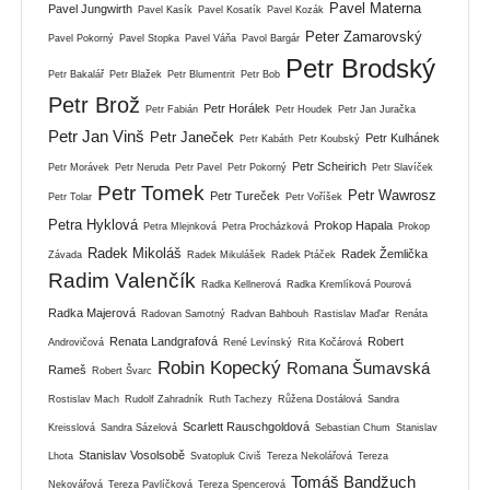
Pavel Materna
Pavel Jungwirth
Pavel Kasík
Pavel Kosatík
Pavel Kozák
Peter Zamarovský
Pavel Pokorný
Pavel Stopka
Pavel Váňa
Pavol Bargár
Petr Brodský
Petr Bakalář
Petr Blažek
Petr Blumentrit
Petr Bob
Petr Brož
Petr Horálek
Petr Fabián
Petr Houdek
Petr Jan Juračka
Petr Jan Vinš
Petr Janeček
Petr Kulhánek
Petr Kabáth
Petr Koubský
Petr Scheirich
Petr Morávek
Petr Neruda
Petr Pavel
Petr Pokorný
Petr Slavíček
Petr Tomek
Petr Wawrosz
Petr Tureček
Petr Tolar
Petr Voříšek
Petra Hyklová
Prokop Hapala
Petra Mlejnková
Petra Procházková
Prokop
Radek Mikoláš
Radek Žemlička
Závada
Radek Mikulášek
Radek Ptáček
Radim Valenčík
Radka Kellnerová
Radka Kremlíková Pourová
Radka Majerová
Radovan Samotný
Radvan Bahbouh
Rastislav Maďar
Renáta
Renata Landgrafová
Robert
Androvičová
René Levínský
Rita Kočárová
Robin Kopecký
Romana Šumavská
Rameš
Robert Švarc
Rostislav Mach
Rudolf Zahradník
Ruth Tachezy
Růžena Dostálová
Sandra
Scarlett Rauschgoldová
Kreisslová
Sandra Sázelová
Sebastian Chum
Stanislav
Stanislav Vosolsobě
Lhota
Svatopluk Civiš
Tereza Nekolářová
Tereza
Tomáš Bandžuch
Nekovářová
Tereza Pavlíčková
Tereza Spencerová