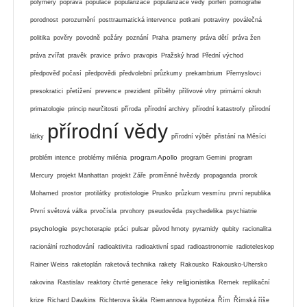
polymery
poprava
populace
popularizace
popularizace vědy
porfen
pornografie
porodnost
porozumění
posttraumatická intervence
potkani
potraviny
poválečná
politika
pověry
povodně
požáry
poznání
Praha
prameny
práva dětí
práva žen
práva zvířat
pravěk
pravice
právo
pravopis
Pražský hrad
Přední východ
předpověď počasí
předpovědi
předvolební průzkumy
prekambrium
Přemyslovci
presokratici
přetížení
prevence
prezident
příběhy
přílivové vlny
primární okruh
primatologie
princip neurčitosti
příroda
přírodní archivy
přírodní katastrofy
přírodní
přírodní vědy
látky
přírodní výběr
přistání na Měsíci
program Apollo
problém intence
problémy milénia
program Gemini
program
Mercury
projekt Manhattan
projekt Záře
proměnné hvězdy
propaganda
prorok
Mohamed
prostor
protilátky
protistologie
Prusko
průzkum vesmíru
první republika
První světová válka
prvočísla
prvohory
pseudověda
psychedelika
psychiatrie
psychologie
psychoterapie
ptáci
pulsar
původ hmoty
pyramidy
qubity
racionalita
racionální rozhodování
radioaktivita
radioaktivní spad
radioastronomie
radioteleskop
Rainer Weiss
raketoplán
raketová technika
rakety
Rakousko
Rakousko-Uhersko
religionistika
rakovina
Rastislav
reaktory čtvrté generace
řeky
Remek
replikační
krize
Richard Dawkins
Richterova škála
Riemannova hypotéza
Řím
Římská říše