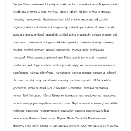
matematika
Sample Return
matematická analýza
materiálová věda
Mayové
média
medicína
medvěd
Mensa
menšiny
Merkur
Měsíc
měsíce
města
metalurgie
mezinárodní vztahy
meteority
meteorologie
Mezinárodní kosmická stanice
migrace
mikrobi
mikrobiom
mikroorganismy
mikroskopie
mikrosvět
mimozemské
civilizace
mimozemšťané
mladočeši
Mléčná dráha
modelování klimatu
moderní lidé
mojmírovci
molekulární biologie
molekulární genetika
molekulární stroje
molekuly
morálka
morální dilemata
morální rozhodování
Morava
moře
mořeplavba
mosasauři
Mössbauerova spektroskopie
Mössbauerův jev
mozek
mravenci
náboženství
muslimové
mykologie
myšlení rychlé a pomalé
mýty
nacionalismus
nadpřirozeno
náhoda
námořnictví
nanochemie
nanotechnologie
narcismus
národní
obrození
národní parky
národnostní menšiny
narušení symetrií
NASA
Nashův
vyjednávací problém
násilí
NATO
navigace
Neandrtálci
nebeská mechanika
nehody
Neil Armstrong
Němci
Německo
neomarxismus
neoslavismus
nepoctivost
nepodmíněný příjem
nepohlavní rozmnožování
Neptun
nerostné suroviny
nestabilita
neštovice
neurologie
neuropsychiatrie
neurovědy
neutrina
neutronová hvězda
nevěra
New Horizons
Newton
nic
Nigérie
Nikola Tesla
Nil
Nobelova cena
Nobelovy ceny
noční obloha
NOMA
Norsko
novověk
nový ateismus
nukleosyntéza