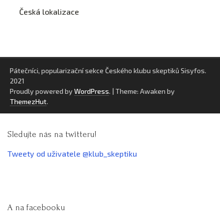
Česká lokalizace
Pátečníci, popularizační sekce Českého klubu skeptiků Sisyfos.
2021
Proudly powered by
WordPress
.
|
Theme: Awaken by
ThemezHut
.
Sledujte nás na twitteru!
Tweety od uživatele @klub_skeptiku
A na facebooku