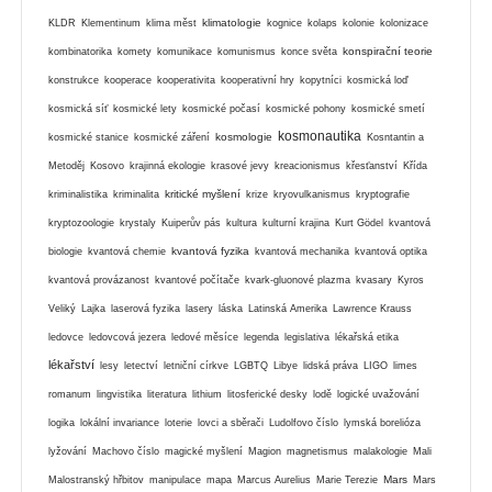
klimatologie
KLDR
Klementinum
klima měst
kognice
kolaps
kolonie
kolonizace
konspirační teorie
kombinatorika
komety
komunikace
komunismus
konce světa
konstrukce
kooperace
kooperativita
kooperativní hry
kopytníci
kosmická loď
kosmická síť
kosmické lety
kosmické počasí
kosmické pohony
kosmické smetí
kosmonautika
kosmologie
kosmické stanice
kosmické záření
Kosntantin a
Metoděj
Kosovo
krajinná ekologie
krasové jevy
kreacionismus
křesťanství
Křída
kritické myšlení
kriminalistika
kriminalita
krize
kryovulkanismus
kryptografie
kryptozoologie
krystaly
Kuiperův pás
kultura
kulturní krajina
Kurt Gödel
kvantová
kvantová fyzika
biologie
kvantová chemie
kvantová mechanika
kvantová optika
kvantová provázanost
kvantové počítače
kvark-gluonové plazma
kvasary
Kyros
Veliký
Lajka
laserová fyzika
lasery
láska
Latinská Amerika
Lawrence Krauss
ledovce
ledovcová jezera
ledové měsíce
legenda
legislativa
lékařská etika
lékařství
lesy
letectví
letniční církve
LGBTQ
Libye
lidská práva
LIGO
limes
romanum
lingvistika
literatura
lithium
litosferické desky
lodě
logické uvažování
logika
lokální invariance
loterie
lovci a sběrači
Ludolfovo číslo
lymská borelióza
lyžování
Machovo číslo
magické myšlení
Magion
magnetismus
malakologie
Mali
Mars
Malostranský hřbitov
manipulace
mapa
Marcus Aurelius
Marie Terezie
Mars