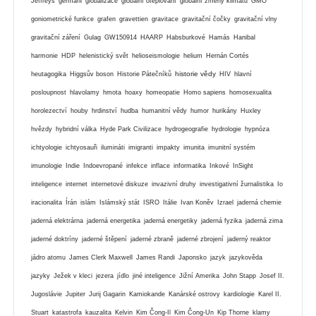
Jeffreys
germáni
globalizace
globální oteplování
globální zmeny klimatu
GMO
goniometrické funkce
grafen
gravettien
gravitace
gravitační čočky
gravitační vlny
gravitační záření
Gulag
GW150914
HAARP
Habsburkové
Hamás
Hanibal
harmonie
HDP
helenistický svět
helioseismologie
helium
Hernán Cortés
historie vědy
heutagogika
Higgsův boson
Historie Pátečníků
HIV
hlavní
posloupnost
hlavolamy
hmota
hoaxy
homeopatie
Homo sapiens
homosexualita
horolezectví
houby
hrdinství
hudba
humanitní vědy
humor
hurikány
Huxley
hvězdy
hybridní válka
Hyde Park Civilizace
hydrogeografie
hydrologie
hypnóza
ichtyologie
ichtyosauři
ilumináti
imigranti
impakty
imunita
imunitní systém
imunologie
Indie
Indoevropané
infekce
inflace
informatika
Inkové
InSight
inteligence
internet
internetové diskuze
invazivní druhy
investigativní žurnalistika
Io
iracionalita
Írán
islám
Islámský stát
ISRO
Itálie
Ivan Koněv
Izrael
jaderná chemie
jaderná elektrárna
jaderná energetika
jaderná energetiky
jaderná fyzika
jaderná zima
jaderné doktríny
jaderné štěpení
jaderné zbraně
jaderné zbrojení
jaderný reaktor
jádro atomu
James Clerk Maxwell
James Randi
Japonsko
jazyk
jazykověda
jazyky
Ježek v kleci
jezera
jídlo
jiné inteligence
Jižní Amerika
John Stapp
Josef II.
Jugoslávie
Jupiter
Jurij Gagarin
Kamiokande
Kanárské ostrovy
kardiologie
Karel II.
Stuart
katastrofa
kauzalita
Kelvin
Kim Čong-Il
Kim Čong-Un
Kip Thorne
klamy