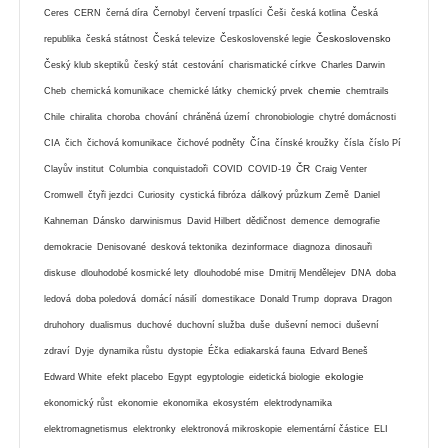
Ceres
CERN
černá díra
Černobyl
červení trpaslíci
Češi
česká kotlina
Česká
Československo
republika
česká státnost
Česká televize
Československé legie
Český klub skeptiků
český stát
cestování
charismatické církve
Charles Darwin
chemie
Cheb
chemická komunikace
chemické látky
chemický prvek
chemtrails
Chile
chiralita
choroba
chování
chráněná území
chronobiologie
chytré domácnosti
CIA
čich
čichová komunikace
čichové podněty
Čína
čínské kroužky
čísla
číslo Pí
ČR
Clayův institut
Columbia
conquistadoři
COVID
COVID-19
Craig Venter
Cromwell
čtyři jezdci
Curiosity
cystická fibróza
dálkový průzkum Země
Daniel
Kahneman
Dánsko
darwinismus
David Hilbert
dědičnost
demence
demografie
demokracie
Denisované
desková tektonika
dezinformace
diagnoza
dinosauři
diskuse
dlouhodobé kosmické lety
dlouhodobé mise
Dmitrij Mendělejev
DNA
doba
ledová
doba poledová
domácí násilí
domestikace
Donald Trump
doprava
Dragon
druhohory
dualismus
duchové
duchovní služba
duše
duševní nemoci
duševní
zdraví
Dyje
dynamika růstu
dystopie
Éčka
ediakarská fauna
Edvard Beneš
ekologie
Edward White
efekt placebo
Egypt
egyptologie
eidetická biologie
ekonomický růst
ekonomie
ekonomika
ekosystém
elektrodynamika
elektromagnetismus
elektronky
elektronová mikroskopie
elementární částice
ELI