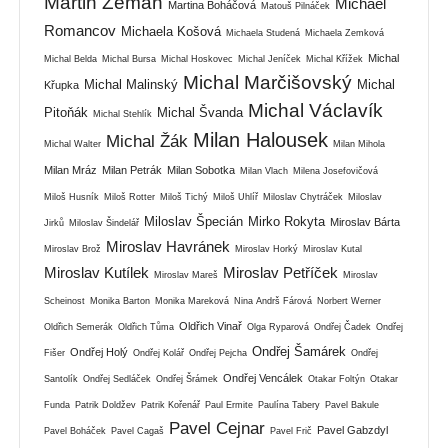
Martin Zeman
Michael
Martina Boháčová
Matouš Pilnáček
Romancov
Michaela Košová
Michaela Studená
Michaela Zemková
Michal
Michal Belda
Michal Bursa
Michal Hoskovec
Michal Jeníček
Michal Křížek
Michal Marčišovský
Michal Malinský
Michal
Křupka
Michal Václavík
Pitoňák
Michal Švanda
Michal Stehlík
Milan Halousek
Michal Žák
Michal Walter
Milan Mihola
Milan Mráz
Milan Petrák
Milan Sobotka
Milan Vlach
Milena Josefovičová
Miloš Husník
Miloš Rotter
Miloš Tichý
Miloš Uhlíř
Miloslav Chytráček
Miloslav
Miloslav Špecián
Mirko Rokyta
Miroslav Bárta
Jirků
Miloslav Šindelář
Miroslav Havránek
Miroslav Brož
Miroslav Horký
Miroslav Kutal
Miroslav Kutílek
Miroslav Petříček
Miroslav Mareš
Miroslav
Scheinost
Monika Barton
Monika Mareková
Nina Andrš Fárová
Norbert Werner
Oldřich Vinař
Oldřich Semerák
Oldřich Tůma
Olga Ryparová
Ondřej Čadek
Ondřej
Ondřej Šamárek
Ondřej Holý
Fišer
Ondřej Kolář
Ondřej Pejcha
Ondřej
Ondřej Vencálek
Santolík
Ondřej Sedláček
Ondřej Šrámek
Otakar Foltýn
Otakar
Funda
Patrik Doldžev
Patrik Kořenář
Paul Ermite
Paulína Tabery
Pavel Bakule
Pavel Cejnar
Pavel Gabzdyl
Pavel Boháček
Pavel Cagaš
Pavel Frič