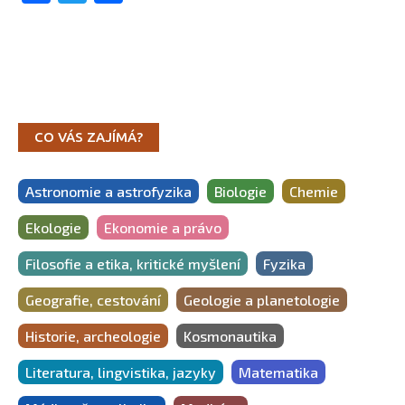
CO VÁS ZAJÍMÁ?
Astronomie a astrofyzika
Biologie
Chemie
Ekologie
Ekonomie a právo
Filosofie a etika, kritické myšlení
Fyzika
Geografie, cestování
Geologie a planetologie
Historie, archeologie
Kosmonautika
Literatura, lingvistika, jazyky
Matematika