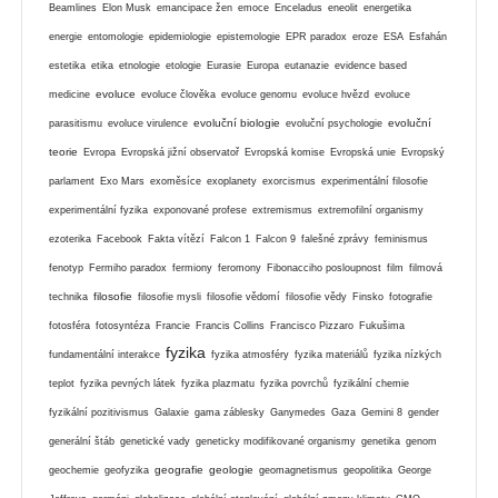
Beamlines
Elon Musk
emancipace žen
emoce
Enceladus
eneolit
energetika
energie
entomologie
epidemiologie
epistemologie
EPR paradox
eroze
ESA
Esfahán
estetika
etika
etnologie
etologie
Eurasie
Europa
eutanazie
evidence based
evoluce
medicine
evoluce člověka
evoluce genomu
evoluce hvězd
evoluce
evoluční biologie
evoluční
parasitismu
evoluce virulence
evoluční psychologie
teorie
Evropa
Evropská jižní observatoř
Evropská komise
Evropská unie
Evropský
parlament
Exo Mars
exoměsíce
exoplanety
exorcismus
experimentální filosofie
experimentální fyzika
exponované profese
extremismus
extremofilní organismy
ezoterika
Facebook
Fakta vítězí
Falcon 1
Falcon 9
falešné zprávy
feminismus
fenotyp
Fermiho paradox
fermiony
feromony
Fibonacciho posloupnost
film
filmová
filosofie
technika
filosofie mysli
filosofie vědomí
filosofie vědy
Finsko
fotografie
fotosféra
fotosyntéza
Francie
Francis Collins
Francisco Pizzaro
Fukušima
fyzika
fundamentální interakce
fyzika atmosféry
fyzika materiálů
fyzika nízkých
teplot
fyzika pevných látek
fyzika plazmatu
fyzika povrchů
fyzikální chemie
fyzikální pozitivismus
Galaxie
gama záblesky
Ganymedes
Gaza
Gemini 8
gender
generální štáb
genetické vady
geneticky modifikované organismy
genetika
genom
geografie
geologie
geochemie
geofyzika
geomagnetismus
geopolitika
George