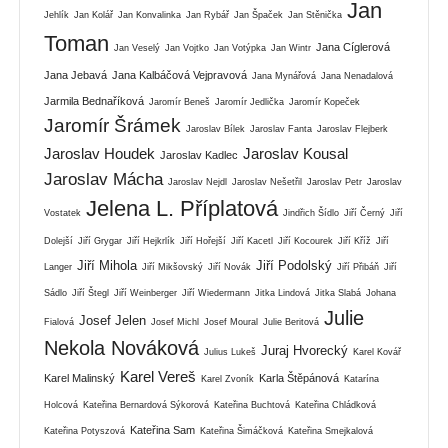
Jan
Jehlík
Jan Kolář
Jan Konvalinka
Jan Rybář
Jan Špaček
Jan Stěnička
Toman
Jana Cíglerová
Jan Veselý
Jan Vojtko
Jan Votýpka
Jan Wintr
Jana Jebavá
Jana Kalbáčová Vejpravová
Jana Mynářová
Jana Nenadalová
Jarmila Bednaříková
Jaromír Beneš
Jaromír Jedlička
Jaromír Kopeček
Jaromír Šrámek
Jaroslav Bílek
Jaroslav Fanta
Jaroslav Flejberk
Jaroslav Houdek
Jaroslav Kousal
Jaroslav Kadlec
Jaroslav Mácha
Jaroslav Nejdl
Jaroslav Nešetřil
Jaroslav Petr
Jaroslav
Jelena L. Příplatová
Vostatek
Jindřich Šídlo
Jiří Černý
Jiří
Dolejší
Jiří Grygar
Jiří Hejkrlík
Jiří Hořejší
Jiří Kacetl
Jiří Kocourek
Jiří Kříž
Jiří
Jiří Mihola
Jiří Podolský
Langer
Jiří Mikšovský
Jiří Novák
Jiří Přibáň
Jiří
Sádlo
Jiří Štegl
Jiří Weinberger
Jiří Wiedermann
Jitka Lindová
Jitka Slabá
Johana
Julie
Josef Jelen
Fialová
Josef Michl
Josef Moural
Julie Beritová
Nekola Nováková
Juraj Hvorecký
Julius Lukeš
Karel Kovář
Karel Vereš
Karel Malinský
Karla Štěpánová
Karel Zvoník
Katarína
Holcová
Kateřina Bernardová Sýkorová
Kateřina Buchtová
Kateřina Chládková
Kateřina Sam
Kateřina Potyszová
Kateřina Šimáčková
Kateřina Smejkalová