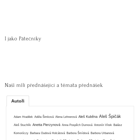
I jako Pátečníky
Naši milí přednášející a témata přednášek
Autoři
Aleš Špičák
Aleš Kuběna
Adam Hradilek
Adéla Šimková
Alena Lehnerová
Anetta Pierzynová
Aleš Stuchlík
Anna Pospěch Durnová
Antonín Vítek
Balász
Komoróczy
Barbara Oudová Holcátová
Barbora Šmídová
Barbora Urbanová