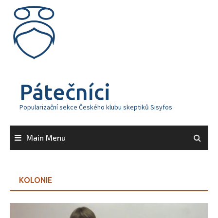
Skip
to
content
Pátečníci
Popularizační sekce Českého klubu skeptiků Sisyfos
Main Menu
KOLONIE