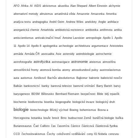
AFO
Afrika
AI
AIDS
aktivismus
akustika
Alan Shepard
Albert Einstein
alchymie
alternativní metody
altruismus
amatérská věda
Amazonie
Amazonka
Amerika
analýza textu
andragogika
André Geim
Andrew Wiles
anekdoty
Anglie
anihilace
anorganická chemie
Antarktida
antibiotická rezistence
antibiotika
antihmota
antika
antiscientismus
antivakcinační hnutí
Antoine Lavoisier
antropologie
Apollo 1
Apollo
11
Apollo 14
Apollo 8
apologetika
archeologie
architektura
argumentace
Aristoteles
astrobiologie
armáda
Armáda ČR
asexualita
Asie
asteroidy
astrochemie
astrofyzika
astronomie
astrofotografie
astronavigace
ateismus
atmosféra
atmosférické fronty
atomová bomba
atomy
attosekundové pulsy
austroslavismus
auta
autismus
Aztékové
Bachův absolutismus
Bajkonur
bakterie
balistické nosiče
Balkán
bankovnictví
banky
barevná televize
barevné vnímání
Barry Barish
barvy
baryogeneze
BDSM
Bělorusko
Bernhard Riemann
bezpečnost
Bible
bilý trpaslík
biochemie
biodiverzita
bioetika
biogeografie
biologické invaze
biologický druh
biologie
biotechnologie
Blízký východ
Boeing
bohemismus
Bosna a
Hercegovina
botanika
bouře
brexit
Brno
budoucnost Země
buněčná biologie
buňka
částicová fyzika
Burianosaurus
Čad
Callisto
čas
časomíra
částice
částicová
CCD
čechoslovakismus
Čechy
celoživotní vzdělávání
ceny IG Nobela
cenzura