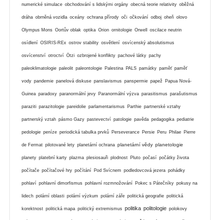
numerické simulace
obchodování s lidskými orgány
obecná teorie relativity
oběžná
dráha
obrněná vozidla
oceány
ochrana přírody
oči
očkování
odboj
oheň
olovo
Olympus Mons
Oortův oblak
optika
Orion
ornitologie
Orwell
oscilace neutrin
osídlení
OSIRIS-REx
ostrov stability
osvětlení
osvícenský absolutismus
osvícenství
otroctví
Ötzi
ozbrojené konflikty
pachové látky
pachy
paleoklimatologie
paleolit
paleontologie
Palestina
PALS
památky
paměť
paměť
vody
pandemie
panelová diskuse
panslavismus
panspermie
papež
Papua Nová-
Guinea
paradoxy
paranormální jevy
Paranormální výzva
parasitismus
parašutismus
paraziti
parazitologie
pareidolie
parlamentarismus
Parthie
partnerské vztahy
partnerský vztah
pásmo Gazy
pastevectví
patologie
pavěda
pedagogika
pediatrie
pedologie
peníze
periodická tabulka prvků
Perseverance
Persie
Peru
Philae
Pierre
planetární vědy
planetologie
de Fermat
pilotované lety
planetární ochrana
planety
platební karty
plazma
plesiosauři
plodnost
Pluto
počasí
počátky života
počítače
počítačové hry
počítání
Pod Svícnem
podledovcová jezera
pohádky
pohlaví
pohlavní dimorfismus
pohlavní rozmnožování
Pokec s Pátečníky
pokusy na
lidech
polární oblasti
polární výzkum
polární záře
politická geografie
politická
politika
politologie
korektnost
politická mapa
politický extremismus
polokovy