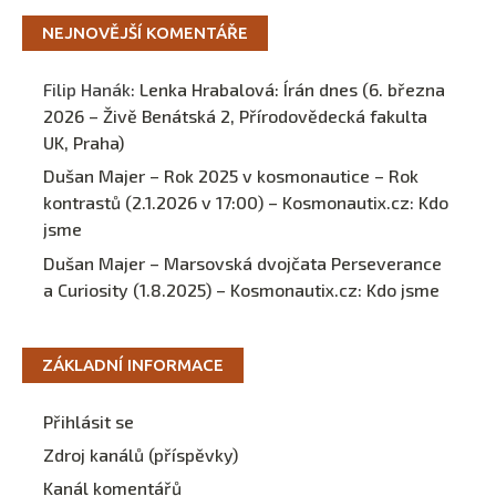
NEJNOVĚJŠÍ KOMENTÁŘE
Filip Hanák
:
Lenka Hrabalová: Írán dnes (6. března
2026 – Živě Benátská 2, Přírodovědecká fakulta
UK, Praha)
Dušan Majer – Rok 2025 v kosmonautice – Rok
kontrastů (2.1.2026 v 17:00) – Kosmonautix.cz
:
Kdo
jsme
Dušan Majer – Marsovská dvojčata Perseverance
a Curiosity (1.8.2025) – Kosmonautix.cz
:
Kdo jsme
ZÁKLADNÍ INFORMACE
Přihlásit se
Zdroj kanálů (příspěvky)
Kanál komentářů