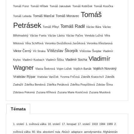
Tomáš Fürst
Tomáš Hříbek
Tomáš Jakoubek
Tomáš Koblížek
Tomáš Kosička
Tomáš
Tomáš Mančal
Tomáš Moravec
Tomáš Lebeda
Petrásek
Tomáš Radil
Tomáš Přibyl
Václav Bára
Václav
Bělohradský
Václav Fanta
Václav Láska
Václav Pačes
Vendula Lužná
Věra
Milotová
Věra Schiffová
Veronika Gvoždíková Javůrková
Veronika Křesťanová
Vítězslav Škorpík
Viktor Černý
Vít Straka
Vítězslav Švejdar
Vladimír
Vladimír
Vladimír Socha
Krylov
Vladimír Kusbach
Vladimír Šiška
Wagner
Vojtěch Novotný
Vlasta Štekrová
Vojen Ložek
Vojtěch Barták
Vratislav Rýpar
Vratislav Vaníček
Yvonna Fričová
Zdeněk Kratochvíl
Zdeněk
Zadražil
Zdeňka Bendová
Zdeňka Petáková
Zdeňka Pospíšilová
Zdislav Šíma
Zdislava Pokorná
Zuzana Kříhová
Zuzana Marie Kostićová
Zuzana Musilová
Témata
1. století
1. světová válka
16. století
17. listopad
17. století
1918
1984
1989
2.
světová válka
60. léta
absolutní nula
Abúsír
adaptace
aerodynamika
Afghánistán