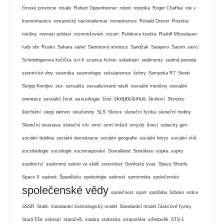
římské provincie
rituály
Robert Oppenheimer
roboti
robotika
Roger Chaffee
rok v
kosmonautice
romantický nacionalismus
romantismus
Ronald Drever
Rosetta
rostliny
rovnost pohlaví
rozmnožování
rozum
Rubikova kostka
Rudolf Mössbauer
rudý obr
Rusko
Sahara
sahel
Sametová revoluce
Sandžak
Sarajevo
Saturn
savci
Schrödingerova kočička
sci-fi
science fiction
sebeklam
sedimenty
sedmá perioda
seismické vlny
seismika
seismologie
sekularismus
šelmy
Semjorka R7
Senát
Sergej Koroljov
sex
sexualita
sexualizované násilí
sexuální menšiny
sexuální
skepticismus
sexuologie
orientace
sexuální život
šíité
školství
Skotsko
šlechtění
slepý démon
sloučeniny
SLS
Slunce
sluneční fyzika
sluneční hodiny
Sluneční soustava
sluneční vítr
smrt
smrt hvězd
smysly
šneci
sobecký gen
sociální bublina
sociální demokracie
sociální geografie
sociální hmyz
sociální sítě
sociobiologie
sociologie
sociomapování
Somaliland
Somálsko
sopka
sopky
soudnictví
soukromý sektor ve vědě
souvislost
Sovětský svaz
Space Shuttle
Space X
spánek
Španělsko
speleologie
spiknutí
spintronika
společenské
společenské vědy
společnost
sport
spotřeba
Srbsko
srdce
SSSR
Stalin
standardní kosmologický model
Standardní model částicové fyziky
Stará říše
stárnutí
staročeši
statika
statistika
stratosféra
středověk
STS-1