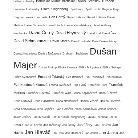
Bohuslav Rudolf
Břetislav Fajkus
Břetislav Tureček
Bohumír Janský
Claire Klingenberg
Bronislav Ostřanský
Cyril Brom
Cyril Hoschl
Dagmar Krejčí
Dan Černý
Dagmar Lálová
Dan Bárta
Dana Drábová
Daniel Koťátko
Daniel
Madzia
Daniel Scheirich
Daniel Stach
Darina Vymětalíková
David Anthony
David Černý
David Heyrovský
Procházka
David Král
David Šanc
David Schmoranzer
David Storch
David Svoboda
David Vokrouhlický
Dušan
Denisa Kubániová
Denisa Nečasová
Drahomír Suchánek
Majer
Dušan Prokop
Eliška Klozová
Eliška Mikysková
Eliška Selinger
Emanuel Žďárský
Eliška Svobodová
Eva Broklová
Eva Höschlová
Eva Klusová
Eva Kundtová Klocová
František
Fatima Cvrčková
Filip Tvrdý
František Flodr
Morkes
František Novotný
František Wald
Galina Kopaněvová
Hana Čížková
Hana Dufková
Hana Habartová
Hana Navrátilová
Hanina Veselá
Helena Illnerová
Irena Kalhousová
Ivan Čepička
Ivan Horáček
Ivana Kolmašová
Jakub Benech
Jakub Jelínek
Jakub Kroulík
Jakub Kroulík-Klingenberg
Jakub Rozehnal
Jakub
Jan Fábry
Jan
Szánzo
Jan A. Kozák
Jan Bičovský
Jan Černý
Jan Havlíček
Jan Hlaváč
Jan Janko
Havlík
Jan Hora
Jan Hrubecký
Jan Janek
Jan