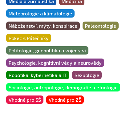
Média a žurnalistika
Medicína
Meteorologie a klimatologie
Náboženství, mýty, konspirace
Paleontologie
Pokec s Pátečníky
Politologie, geopolitika a vojenství
Psychologie, kognitivní vědy a neurovědy
Robotika, kybernetika a IT
Sexuologie
Sociologie, antropologie, demografie a etnologie
Vhodné pro SŠ
Vhodné pro ZŠ