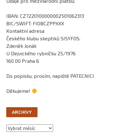
Údaje pro mezinárodní platbu:
IBAN: CZ7220100000002501062313
BIC/SWIFT: FIOBCZPPXXX
Kontaktní adresa
Českého klubu skeptiků SISYFOS:
Zdeněk Jonák
U Dejvického rybníčku 25/1976
160 00 Praha 6
Do popisku, prosím, napiště PATECNICI
Děkujeme!
ARCHIVY
Archivy