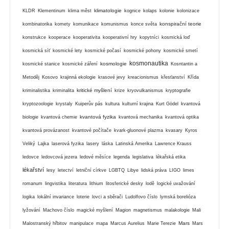
klimatologie
KLDR
Klementinum
klima měst
kognice
kolaps
kolonie
kolonizace
konspirační teorie
kombinatorika
komety
komunikace
komunismus
konce světa
konstrukce
kooperace
kooperativita
kooperativní hry
kopytníci
kosmická loď
kosmická síť
kosmické lety
kosmické počasí
kosmické pohony
kosmické smetí
kosmonautika
kosmologie
kosmické stanice
kosmické záření
Kosntantin a
Metoděj
Kosovo
krajinná ekologie
krasové jevy
kreacionismus
křesťanství
Křída
kritické myšlení
kriminalistika
kriminalita
krize
kryovulkanismus
kryptografie
kryptozoologie
krystaly
Kuiperův pás
kultura
kulturní krajina
Kurt Gödel
kvantová
kvantová fyzika
biologie
kvantová chemie
kvantová mechanika
kvantová optika
kvantová provázanost
kvantové počítače
kvark-gluonové plazma
kvasary
Kyros
Veliký
Lajka
laserová fyzika
lasery
láska
Latinská Amerika
Lawrence Krauss
ledovce
ledovcová jezera
ledové měsíce
legenda
legislativa
lékařská etika
lékařství
lesy
letectví
letniční církve
LGBTQ
Libye
lidská práva
LIGO
limes
romanum
lingvistika
literatura
lithium
litosferické desky
lodě
logické uvažování
logika
lokální invariance
loterie
lovci a sběrači
Ludolfovo číslo
lymská borelióza
lyžování
Machovo číslo
magické myšlení
Magion
magnetismus
malakologie
Mali
Mars
Malostranský hřbitov
manipulace
mapa
Marcus Aurelius
Marie Terezie
Mars