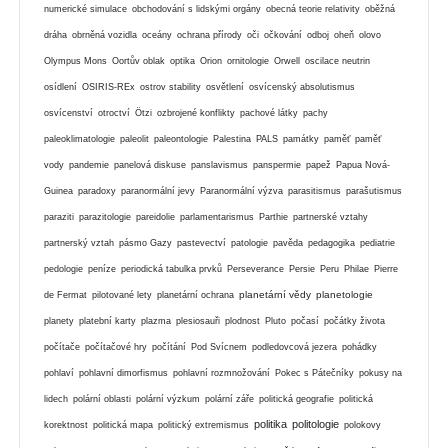
numerické simulace
obchodování s lidskými orgány
obecná teorie relativity
oběžná
dráha
obrněná vozidla
oceány
ochrana přírody
oči
očkování
odboj
oheň
olovo
Olympus Mons
Oortův oblak
optika
Orion
ornitologie
Orwell
oscilace neutrin
osídlení
OSIRIS-REx
ostrov stability
osvětlení
osvícenský absolutismus
osvícenství
otroctví
Ötzi
ozbrojené konflikty
pachové látky
pachy
paleoklimatologie
paleolit
paleontologie
Palestina
PALS
památky
paměť
paměť
vody
pandemie
panelová diskuse
panslavismus
panspermie
papež
Papua Nová-
Guinea
paradoxy
paranormální jevy
Paranormální výzva
parasitismus
parašutismus
paraziti
parazitologie
pareidolie
parlamentarismus
Parthie
partnerské vztahy
partnerský vztah
pásmo Gazy
pastevectví
patologie
pavěda
pedagogika
pediatrie
pedologie
peníze
periodická tabulka prvků
Perseverance
Persie
Peru
Philae
Pierre
planetární vědy
planetologie
de Fermat
pilotované lety
planetární ochrana
planety
platební karty
plazma
plesiosauři
plodnost
Pluto
počasí
počátky života
počítače
počítačové hry
počítání
Pod Svícnem
podledovcová jezera
pohádky
pohlaví
pohlavní dimorfismus
pohlavní rozmnožování
Pokec s Pátečníky
pokusy na
lidech
polární oblasti
polární výzkum
polární záře
politická geografie
politická
politika
politologie
korektnost
politická mapa
politický extremismus
polokovy