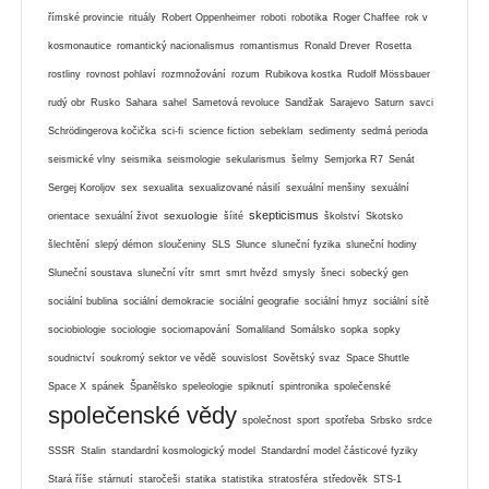
římské provincie
rituály
Robert Oppenheimer
roboti
robotika
Roger Chaffee
rok v
kosmonautice
romantický nacionalismus
romantismus
Ronald Drever
Rosetta
rostliny
rovnost pohlaví
rozmnožování
rozum
Rubikova kostka
Rudolf Mössbauer
rudý obr
Rusko
Sahara
sahel
Sametová revoluce
Sandžak
Sarajevo
Saturn
savci
Schrödingerova kočička
sci-fi
science fiction
sebeklam
sedimenty
sedmá perioda
seismické vlny
seismika
seismologie
sekularismus
šelmy
Semjorka R7
Senát
Sergej Koroljov
sex
sexualita
sexualizované násilí
sexuální menšiny
sexuální
skepticismus
sexuologie
orientace
sexuální život
šíité
školství
Skotsko
šlechtění
slepý démon
sloučeniny
SLS
Slunce
sluneční fyzika
sluneční hodiny
Sluneční soustava
sluneční vítr
smrt
smrt hvězd
smysly
šneci
sobecký gen
sociální bublina
sociální demokracie
sociální geografie
sociální hmyz
sociální sítě
sociobiologie
sociologie
sociomapování
Somaliland
Somálsko
sopka
sopky
soudnictví
soukromý sektor ve vědě
souvislost
Sovětský svaz
Space Shuttle
Space X
spánek
Španělsko
speleologie
spiknutí
spintronika
společenské
společenské vědy
společnost
sport
spotřeba
Srbsko
srdce
SSSR
Stalin
standardní kosmologický model
Standardní model částicové fyziky
Stará říše
stárnutí
staročeši
statika
statistika
stratosféra
středověk
STS-1