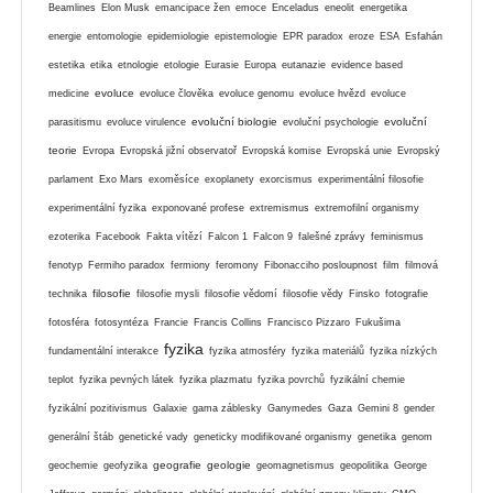
Beamlines
Elon Musk
emancipace žen
emoce
Enceladus
eneolit
energetika
energie
entomologie
epidemiologie
epistemologie
EPR paradox
eroze
ESA
Esfahán
estetika
etika
etnologie
etologie
Eurasie
Europa
eutanazie
evidence based
evoluce
medicine
evoluce člověka
evoluce genomu
evoluce hvězd
evoluce
evoluční biologie
evoluční
parasitismu
evoluce virulence
evoluční psychologie
teorie
Evropa
Evropská jižní observatoř
Evropská komise
Evropská unie
Evropský
parlament
Exo Mars
exoměsíce
exoplanety
exorcismus
experimentální filosofie
experimentální fyzika
exponované profese
extremismus
extremofilní organismy
ezoterika
Facebook
Fakta vítězí
Falcon 1
Falcon 9
falešné zprávy
feminismus
fenotyp
Fermiho paradox
fermiony
feromony
Fibonacciho posloupnost
film
filmová
filosofie
technika
filosofie mysli
filosofie vědomí
filosofie vědy
Finsko
fotografie
fotosféra
fotosyntéza
Francie
Francis Collins
Francisco Pizzaro
Fukušima
fyzika
fundamentální interakce
fyzika atmosféry
fyzika materiálů
fyzika nízkých
teplot
fyzika pevných látek
fyzika plazmatu
fyzika povrchů
fyzikální chemie
fyzikální pozitivismus
Galaxie
gama záblesky
Ganymedes
Gaza
Gemini 8
gender
generální štáb
genetické vady
geneticky modifikované organismy
genetika
genom
geografie
geologie
geochemie
geofyzika
geomagnetismus
geopolitika
George