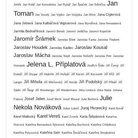
Jan
Jehlík
Jan Kolář
Jan Konvalinka
Jan Rybář
Jan Špaček
Jan Stěnička
Toman
Jana Cíglerová
Jan Veselý
Jan Vojtko
Jan Votýpka
Jan Wintr
Jana Jebavá
Jana Kalbáčová Vejpravová
Jana Mynářová
Jana Nenadalová
Jarmila Bednaříková
Jaromír Beneš
Jaromír Jedlička
Jaromír Kopeček
Jaromír Šrámek
Jaroslav Bílek
Jaroslav Fanta
Jaroslav Flejberk
Jaroslav Houdek
Jaroslav Kousal
Jaroslav Kadlec
Jaroslav Mácha
Jaroslav Nejdl
Jaroslav Nešetřil
Jaroslav Petr
Jaroslav
Jelena L. Příplatová
Vostatek
Jindřich Šídlo
Jiří Černý
Jiří
Dolejší
Jiří Grygar
Jiří Hejkrlík
Jiří Hořejší
Jiří Kacetl
Jiří Kocourek
Jiří Kříž
Jiří
Jiří Mihola
Jiří Podolský
Langer
Jiří Mikšovský
Jiří Novák
Jiří Přibáň
Jiří
Sádlo
Jiří Štegl
Jiří Weinberger
Jiří Wiedermann
Jitka Lindová
Jitka Slabá
Johana
Julie
Josef Jelen
Fialová
Josef Michl
Josef Moural
Julie Beritová
Nekola Nováková
Juraj Hvorecký
Julius Lukeš
Karel Kovář
Karel Vereš
Karel Malinský
Karla Štěpánová
Karel Zvoník
Katarína
Holcová
Kateřina Bernardová Sýkorová
Kateřina Buchtová
Kateřina Chládková
Kateřina Sam
Kateřina Potyszová
Kateřina Šimáčková
Kateřina Smejkalová