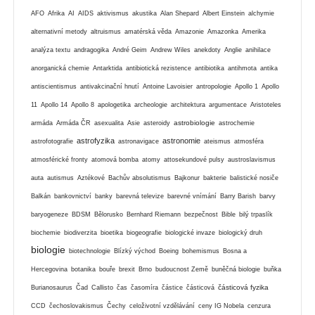
AFO
Afrika
AI
AIDS
aktivismus
akustika
Alan Shepard
Albert Einstein
alchymie
alternativní metody
altruismus
amatérská věda
Amazonie
Amazonka
Amerika
analýza textu
andragogika
André Geim
Andrew Wiles
anekdoty
Anglie
anihilace
anorganická chemie
Antarktida
antibiotická rezistence
antibiotika
antihmota
antika
antiscientismus
antivakcinační hnutí
Antoine Lavoisier
antropologie
Apollo 1
Apollo
11
Apollo 14
Apollo 8
apologetika
archeologie
architektura
argumentace
Aristoteles
astrobiologie
armáda
Armáda ČR
asexualita
Asie
asteroidy
astrochemie
astrofyzika
astronomie
astrofotografie
astronavigace
ateismus
atmosféra
atmosférické fronty
atomová bomba
atomy
attosekundové pulsy
austroslavismus
auta
autismus
Aztékové
Bachův absolutismus
Bajkonur
bakterie
balistické nosiče
Balkán
bankovnictví
banky
barevná televize
barevné vnímání
Barry Barish
barvy
baryogeneze
BDSM
Bělorusko
Bernhard Riemann
bezpečnost
Bible
bilý trpaslík
biochemie
biodiverzita
bioetika
biogeografie
biologické invaze
biologický druh
biologie
biotechnologie
Blízký východ
Boeing
bohemismus
Bosna a
Hercegovina
botanika
bouře
brexit
Brno
budoucnost Země
buněčná biologie
buňka
částicová fyzika
Burianosaurus
Čad
Callisto
čas
časomíra
částice
částicová
CCD
čechoslovakismus
Čechy
celoživotní vzdělávání
ceny IG Nobela
cenzura