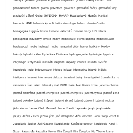
Jeffreys
germáni
globalizace
globální oteplování
globální zmeny klimatu
GMO
goniometrické funkce
grafen
gravettien
gravitace
gravitační čočky
gravitační vlny
gravitační záření
Gulag
GW150914
HAARP
Habsburkové
Hamás
Hanibal
harmonie
HDP
helenistický svět
helioseismologie
helium
Hernán Cortés
historie vědy
heutagogika
Higgsův boson
Historie Pátečníků
HIV
hlavní
posloupnost
hlavolamy
hmota
hoaxy
homeopatie
Homo sapiens
homosexualita
horolezectví
houby
hrdinství
hudba
humanitní vědy
humor
hurikány
Huxley
hvězdy
hybridní válka
Hyde Park Civilizace
hydrogeografie
hydrologie
hypnóza
ichtyologie
ichtyosauři
ilumináti
imigranti
impakty
imunita
imunitní systém
imunologie
Indie
Indoevropané
infekce
inflace
informatika
Inkové
InSight
inteligence
internet
internetové diskuze
invazivní druhy
investigativní žurnalistika
Io
iracionalita
Írán
islám
Islámský stát
ISRO
Itálie
Ivan Koněv
Izrael
jaderná chemie
jaderná elektrárna
jaderná energetika
jaderná energetiky
jaderná fyzika
jaderná zima
jaderné doktríny
jaderné štěpení
jaderné zbraně
jaderné zbrojení
jaderný reaktor
jádro atomu
James Clerk Maxwell
James Randi
Japonsko
jazyk
jazykověda
jazyky
Ježek v kleci
jezera
jídlo
jiné inteligence
Jižní Amerika
John Stapp
Josef II.
Jugoslávie
Jupiter
Jurij Gagarin
Kamiokande
Kanárské ostrovy
kardiologie
Karel II.
Stuart
katastrofa
kauzalita
Kelvin
Kim Čong-Il
Kim Čong-Un
Kip Thorne
klamy