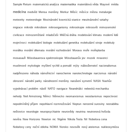
matematika
Sample Return
matematická analýza
materiálová věda
Mayové
média
medicína
medvěd
Mensa
menšiny
Merkur
Měsíc
měsíce
města
metalurgie
mezinárodní vztahy
meteority
meteorologie
Mezinárodní kosmická stanice
migrace
mikrobi
mikrobiom
mikroorganismy
mikroskopie
mikrosvět
mimozemské
civilizace
mimozemšťané
mladočeši
Mléčná dráha
modelování klimatu
moderní lidé
mojmírovci
molekulární biologie
molekulární genetika
molekulární stroje
molekuly
morálka
morální dilemata
morální rozhodování
Morava
moře
mořeplavba
mosasauři
Mössbauerova spektroskopie
Mössbauerův jev
mozek
mravenci
náboženství
muslimové
mykologie
myšlení rychlé a pomalé
mýty
nacionalismus
nadpřirozeno
náhoda
námořnictví
nanochemie
nanotechnologie
narcismus
národní
obrození
národní parky
národnostní menšiny
narušení symetrií
NASA
Nashův
vyjednávací problém
násilí
NATO
navigace
Neandrtálci
nebeská mechanika
nehody
Neil Armstrong
Němci
Německo
neomarxismus
neoslavismus
nepoctivost
nepodmíněný příjem
nepohlavní rozmnožování
Neptun
nerostné suroviny
nestabilita
neštovice
neurologie
neuropsychiatrie
neurovědy
neutrina
neutronová hvězda
nevěra
New Horizons
Newton
nic
Nigérie
Nikola Tesla
Nil
Nobelova cena
Nobelovy ceny
noční obloha
NOMA
Norsko
novověk
nový ateismus
nukleosyntéza