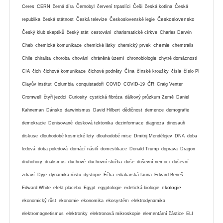
Ceres
CERN
černá díra
Černobyl
červení trpaslíci
Češi
česká kotlina
Česká
Československo
republika
česká státnost
Česká televize
Československé legie
Český klub skeptiků
český stát
cestování
charismatické církve
Charles Darwin
chemie
Cheb
chemická komunikace
chemické látky
chemický prvek
chemtrails
Chile
chiralita
choroba
chování
chráněná území
chronobiologie
chytré domácnosti
CIA
čich
čichová komunikace
čichové podněty
Čína
čínské kroužky
čísla
číslo Pí
ČR
Clayův institut
Columbia
conquistadoři
COVID
COVID-19
Craig Venter
Cromwell
čtyři jezdci
Curiosity
cystická fibróza
dálkový průzkum Země
Daniel
Kahneman
Dánsko
darwinismus
David Hilbert
dědičnost
demence
demografie
demokracie
Denisované
desková tektonika
dezinformace
diagnoza
dinosauři
diskuse
dlouhodobé kosmické lety
dlouhodobé mise
Dmitrij Mendělejev
DNA
doba
ledová
doba poledová
domácí násilí
domestikace
Donald Trump
doprava
Dragon
druhohory
dualismus
duchové
duchovní služba
duše
duševní nemoci
duševní
zdraví
Dyje
dynamika růstu
dystopie
Éčka
ediakarská fauna
Edvard Beneš
ekologie
Edward White
efekt placebo
Egypt
egyptologie
eidetická biologie
ekonomický růst
ekonomie
ekonomika
ekosystém
elektrodynamika
elektromagnetismus
elektronky
elektronová mikroskopie
elementární částice
ELI