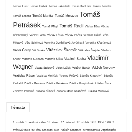
Tomáš Fürst
Tomáš Hříbek
Tomáš Jakoubek
Tomáš Koblížek
Tomáš Kosička
Tomáš
Tomáš Mančal
Tomáš Moravec
Tomáš Lebeda
Petrásek
Tomáš Radil
Tomáš Přibyl
Václav Bára
Václav
Bělohradský
Václav Fanta
Václav Láska
Václav Pačes
Vendula Lužná
Věra
Milotová
Věra Schiffová
Veronika Gvoždíková Javůrková
Veronika Křesťanová
Vítězslav Škorpík
Viktor Černý
Vít Straka
Vítězslav Švejdar
Vladimír
Vladimír
Vladimír Socha
Krylov
Vladimír Kusbach
Vladimír Šiška
Wagner
Vojtěch Novotný
Vlasta Štekrová
Vojen Ložek
Vojtěch Barták
Vratislav Rýpar
Vratislav Vaníček
Yvonna Fričová
Zdeněk Kratochvíl
Zdeněk
Zadražil
Zdeňka Bendová
Zdeňka Petáková
Zdeňka Pospíšilová
Zdislav Šíma
Zdislava Pokorná
Zuzana Kříhová
Zuzana Marie Kostićová
Zuzana Musilová
Témata
1. století
1. světová válka
16. století
17. listopad
17. století
1918
1984
1989
2.
světová válka
60. léta
absolutní nula
Abúsír
adaptace
aerodynamika
Afghánistán