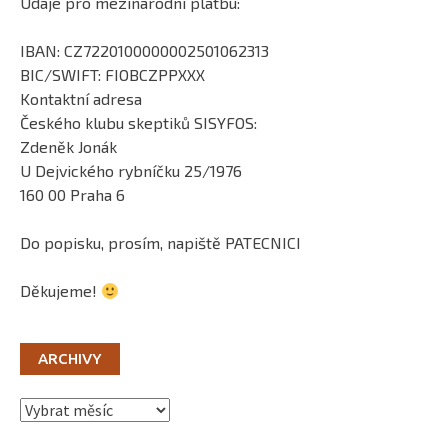
Údaje pro mezinárodní platbu:
IBAN: CZ7220100000002501062313
BIC/SWIFT: FIOBCZPPXXX
Kontaktní adresa
Českého klubu skeptiků SISYFOS:
Zdeněk Jonák
U Dejvického rybníčku 25/1976
160 00 Praha 6
Do popisku, prosím, napiště PATECNICI
Děkujeme!
ARCHIVY
Archivy