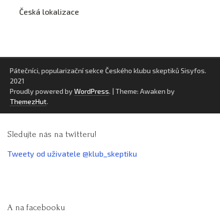
Česká lokalizace
Pátečníci, popularizační sekce Českého klubu skeptiků Sisyfos.
2021
Proudly powered by
WordPress
.
|
Theme: Awaken by
ThemezHut
.
Sledujte nás na twitteru!
Tweety od uživatele @klub_skeptiku
A na facebooku