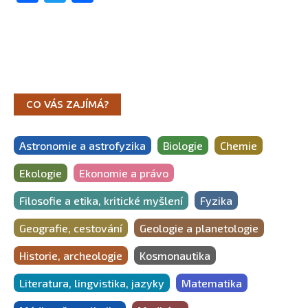
CO VÁS ZAJÍMÁ?
Astronomie a astrofyzika
Biologie
Chemie
Ekologie
Ekonomie a právo
Filosofie a etika, kritické myšlení
Fyzika
Geografie, cestování
Geologie a planetologie
Historie, archeologie
Kosmonautika
Literatura, lingvistika, jazyky
Matematika