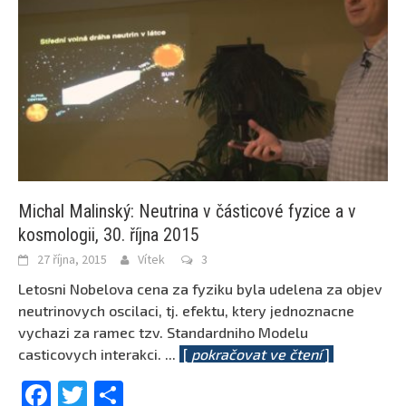
Michal Malinský: Neutrina v částicové fyzice a v
kosmologii, 30. října 2015
27 října, 2015
Vítek
3
Letosni Nobelova cena za fyziku byla udelena za objev
neutrinovych oscilaci, tj. efektu, ktery jednoznacne
vychazi za ramec tzv. Standardniho Modelu
casticovych interakci.
...
[
pokračovat ve čtení
]
Facebook
Twitter
Share