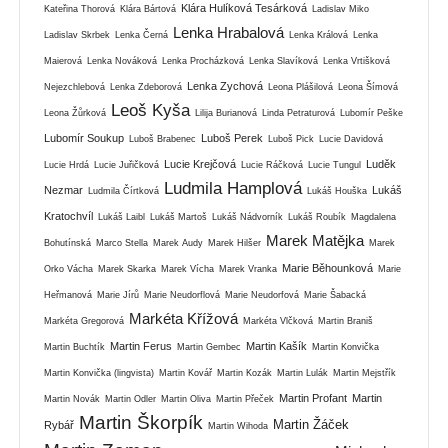
Klára Hulíková Tesárková
Kateřina Thorová
Klára Bártová
Ladislav Miko
Lenka Hrabalová
Ladislav Skrbek
Lenka Černá
Lenka Králová
Lenka
Maierová
Lenka Nováková
Lenka Procházková
Lenka Slavíková
Lenka Vrtišková
Lenka Zychová
Nejezchlebová
Lenka Zdeborová
Leona Plášilová
Leona Šímová
Leoš Kyša
Leona Žůrková
Lilija Burianová
Linda Petraturová
Lubomír Peške
Lubomír Soukup
Luboš Perek
Luboš Brabenec
Luboš Pick
Lucie Davidová
Lucie Krejčová
Luděk
Lucie Hrdá
Lucie Juřičková
Lucie Ráčková
Lucie Tungul
Ludmila Hamplová
Nezmar
Lukáš
Ludmila Čírtková
Lukáš Houška
Kratochvíl
Lukáš Laibl
Lukáš Martoš
Lukáš Nádvorník
Lukáš Roubík
Magdalena
Marek Matějka
Bohutínská
Marco Stella
Marek Audy
Marek Hilšer
Marek
Marie Běhounková
Orko Vácha
Marek Skarka
Marek Vícha
Marek Vranka
Marie
Heřmanová
Marie Jírů
Marie Neudorflová
Marie Neudorfová
Marie Šabacká
Markéta Křížová
Markéta Gregorová
Markéta Vlčková
Martin Braniš
Martin Ferus
Martin Kašík
Martin Buchtík
Martin Gembec
Martin Konvička
Martin Konvička (lingvista)
Martin Kovář
Martin Kozák
Martin Lulák
Martin Mejstřík
Martin Profant
Martin
Martin Novák
Martin Odler
Martin Oliva
Martin Přeček
Martin Škorpík
Martin Žáček
Rybář
Martin Wihoda