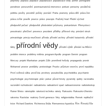
polymery
poprava
populace
popularizace
popularizace vědy
porfen
pornografie
porodnost
porozumění
posttraumatická intervence
potkani
potraviny
poválečná
politika
pověry
povodně
požáry
poznání
Praha
prameny
práva dětí
práva žen
práva zvířat
pravěk
pravice
právo
pravopis
Pražský hrad
Přední východ
předpověď počasí
předpovědi
předvolební průzkumy
prekambrium
Přemyslovci
presokratici
přetížení
prevence
prezident
příběhy
přílivové vlny
primární okruh
primatologie
princip neurčitosti
příroda
přírodní archivy
přírodní katastrofy
přírodní
přírodní vědy
látky
přírodní výběr
přistání na Měsíci
program Apollo
problém intence
problémy milénia
program Gemini
program
Mercury
projekt Manhattan
projekt Záře
proměnné hvězdy
propaganda
prorok
Mohamed
prostor
protilátky
protistologie
Prusko
průzkum vesmíru
první republika
První světová válka
prvočísla
prvohory
pseudověda
psychedelika
psychiatrie
psychologie
psychoterapie
ptáci
pulsar
původ hmoty
pyramidy
qubity
racionalita
racionální rozhodování
radioaktivita
radioaktivní spad
radioastronomie
radioteleskop
Rainer Weiss
raketoplán
raketová technika
rakety
Rakousko
Rakousko-Uhersko
religionistika
rakovina
Rastislav
reaktory čtvrté generace
řeky
Remek
replikační
krize
Richard Dawkins
Richterova škála
Riemannova hypotéza
Řím
Římská říše