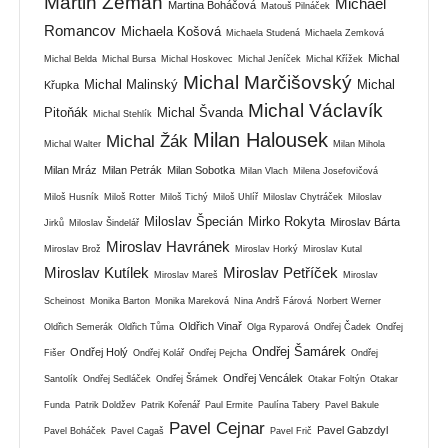
Martin Zeman
Michael
Martina Boháčová
Matouš Pilnáček
Romancov
Michaela Košová
Michaela Studená
Michaela Zemková
Michal
Michal Belda
Michal Bursa
Michal Hoskovec
Michal Jeníček
Michal Křížek
Michal Marčišovský
Michal Malinský
Michal
Křupka
Michal Václavík
Pitoňák
Michal Švanda
Michal Stehlík
Milan Halousek
Michal Žák
Michal Walter
Milan Mihola
Milan Mráz
Milan Petrák
Milan Sobotka
Milan Vlach
Milena Josefovičová
Miloš Husník
Miloš Rotter
Miloš Tichý
Miloš Uhlíř
Miloslav Chytráček
Miloslav
Miloslav Špecián
Mirko Rokyta
Miroslav Bárta
Jirků
Miloslav Šindelář
Miroslav Havránek
Miroslav Brož
Miroslav Horký
Miroslav Kutal
Miroslav Kutílek
Miroslav Petříček
Miroslav Mareš
Miroslav
Scheinost
Monika Barton
Monika Mareková
Nina Andrš Fárová
Norbert Werner
Oldřich Vinař
Oldřich Semerák
Oldřich Tůma
Olga Ryparová
Ondřej Čadek
Ondřej
Ondřej Šamárek
Ondřej Holý
Fišer
Ondřej Kolář
Ondřej Pejcha
Ondřej
Ondřej Vencálek
Santolík
Ondřej Sedláček
Ondřej Šrámek
Otakar Foltýn
Otakar
Funda
Patrik Doldžev
Patrik Kořenář
Paul Ermite
Paulína Tabery
Pavel Bakule
Pavel Cejnar
Pavel Gabzdyl
Pavel Boháček
Pavel Cagaš
Pavel Frič