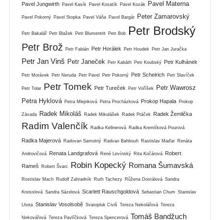
Pavel Materna
Pavel Jungwirth
Pavel Kasík
Pavel Kosatík
Pavel Kozák
Peter Zamarovský
Pavel Pokorný
Pavel Stopka
Pavel Váňa
Pavol Bargár
Petr Brodský
Petr Bakalář
Petr Blažek
Petr Blumentrit
Petr Bob
Petr Brož
Petr Horálek
Petr Fabián
Petr Houdek
Petr Jan Juračka
Petr Jan Vinš
Petr Janeček
Petr Kulhánek
Petr Kabáth
Petr Koubský
Petr Scheirich
Petr Morávek
Petr Neruda
Petr Pavel
Petr Pokorný
Petr Slavíček
Petr Tomek
Petr Wawrosz
Petr Tureček
Petr Tolar
Petr Voříšek
Petra Hyklová
Prokop Hapala
Petra Mlejnková
Petra Procházková
Prokop
Radek Mikoláš
Radek Žemlička
Závada
Radek Mikulášek
Radek Ptáček
Radim Valenčík
Radka Kellnerová
Radka Kremlíková Pourová
Radka Majerová
Radovan Samotný
Radvan Bahbouh
Rastislav Maďar
Renáta
Renata Landgrafová
Robert
Androvičová
René Levínský
Rita Kočárová
Robin Kopecký
Romana Šumavská
Rameš
Robert Švarc
Rostislav Mach
Rudolf Zahradník
Ruth Tachezy
Růžena Dostálová
Sandra
Scarlett Rauschgoldová
Kreisslová
Sandra Sázelová
Sebastian Chum
Stanislav
Stanislav Vosolsobě
Lhota
Svatopluk Civiš
Tereza Nekolářová
Tereza
Tomáš Bandžuch
Nekovářová
Tereza Pavlíčková
Tereza Spencerová