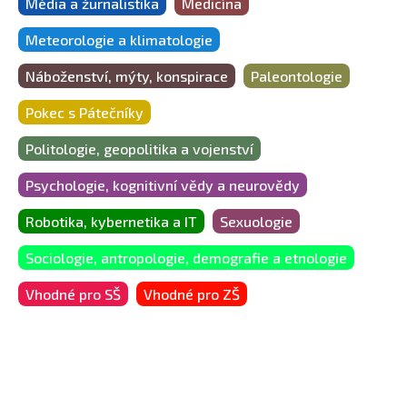
Média a žurnalistika
Medicína
Meteorologie a klimatologie
Náboženství, mýty, konspirace
Paleontologie
Pokec s Pátečníky
Politologie, geopolitika a vojenství
Psychologie, kognitivní vědy a neurovědy
Robotika, kybernetika a IT
Sexuologie
Sociologie, antropologie, demografie a etnologie
Vhodné pro SŠ
Vhodné pro ZŠ