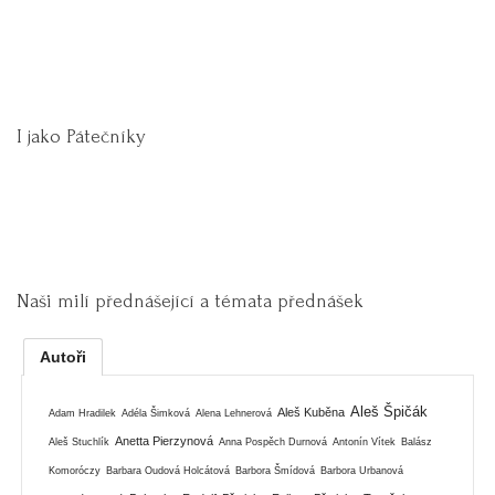
I jako Pátečníky
Naši milí přednášející a témata přednášek
Autoři
Aleš Špičák
Aleš Kuběna
Adam Hradilek
Adéla Šimková
Alena Lehnerová
Anetta Pierzynová
Aleš Stuchlík
Anna Pospěch Durnová
Antonín Vítek
Balász
Komoróczy
Barbara Oudová Holcátová
Barbora Šmídová
Barbora Urbanová