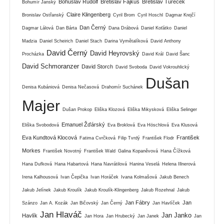
Bohuslav Rudolf
Břetislav Fajkus
Břetislav Tureček
Bohumír Janský
Claire Klingenberg
Bronislav Ostřanský
Cyril Brom
Cyril Hoschl
Dagmar Krejčí
Dan Černý
Dagmar Lálová
Dan Bárta
Dana Drábová
Daniel Koťátko
Daniel
Madzia
Daniel Scheirich
Daniel Stach
Darina Vymětalíková
David Anthony
David Černý
David Heyrovský
Procházka
David Král
David Šanc
David Schmoranzer
David Storch
David Svoboda
David Vokrouhlický
Dušan
Denisa Kubániová
Denisa Nečasová
Drahomír Suchánek
Majer
Dušan Prokop
Eliška Klozová
Eliška Mikysková
Eliška Selinger
Emanuel Žďárský
Eliška Svobodová
Eva Broklová
Eva Höschlová
Eva Klusová
Eva Kundtová Klocová
František
Fatima Cvrčková
Filip Tvrdý
František Flodr
Morkes
František Novotný
František Wald
Galina Kopaněvová
Hana Čížková
Hana Dufková
Hana Habartová
Hana Navrátilová
Hanina Veselá
Helena Illnerová
Irena Kalhousová
Ivan Čepička
Ivan Horáček
Ivana Kolmašová
Jakub Benech
Jakub Jelínek
Jakub Kroulík
Jakub Kroulík-Klingenberg
Jakub Rozehnal
Jakub
Jan Fábry
Jan
Szánzo
Jan A. Kozák
Jan Bičovský
Jan Černý
Jan Havlíček
Jan Hlaváč
Jan Janko
Havlík
Jan Hora
Jan Hrubecký
Jan Janek
Jan