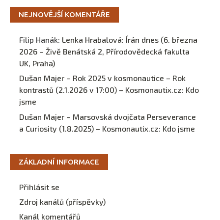
NEJNOVĚJŠÍ KOMENTÁŘE
Filip Hanák
:
Lenka Hrabalová: Írán dnes (6. března
2026 – Živě Benátská 2, Přírodovědecká fakulta
UK, Praha)
Dušan Majer – Rok 2025 v kosmonautice – Rok
kontrastů (2.1.2026 v 17:00) – Kosmonautix.cz
:
Kdo
jsme
Dušan Majer – Marsovská dvojčata Perseverance
a Curiosity (1.8.2025) – Kosmonautix.cz
:
Kdo jsme
ZÁKLADNÍ INFORMACE
Přihlásit se
Zdroj kanálů (příspěvky)
Kanál komentářů