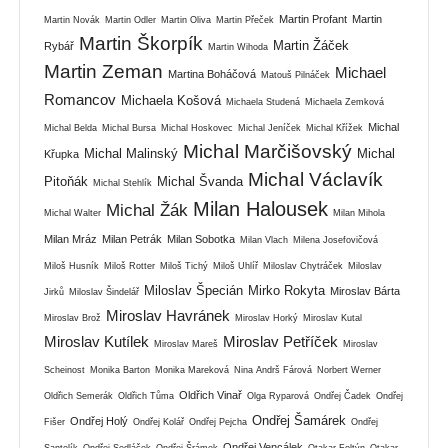
Martin Profant
Martin
Martin Novák
Martin Odler
Martin Oliva
Martin Přeček
Martin Škorpík
Martin Žáček
Rybář
Martin Wihoda
Martin Zeman
Michael
Martina Boháčová
Matouš Pilnáček
Romancov
Michaela Košová
Michaela Studená
Michaela Zemková
Michal
Michal Belda
Michal Bursa
Michal Hoskovec
Michal Jeníček
Michal Křížek
Michal Marčišovský
Michal Malinský
Michal
Křupka
Michal Václavík
Pitoňák
Michal Švanda
Michal Stehlík
Milan Halousek
Michal Žák
Michal Walter
Milan Mihola
Milan Mráz
Milan Petrák
Milan Sobotka
Milan Vlach
Milena Josefovičová
Miloš Husník
Miloš Rotter
Miloš Tichý
Miloš Uhlíř
Miloslav Chytráček
Miloslav
Miloslav Špecián
Mirko Rokyta
Miroslav Bárta
Jirků
Miloslav Šindelář
Miroslav Havránek
Miroslav Brož
Miroslav Horký
Miroslav Kutal
Miroslav Kutílek
Miroslav Petříček
Miroslav Mareš
Miroslav
Scheinost
Monika Barton
Monika Mareková
Nina Andrš Fárová
Norbert Werner
Oldřich Vinař
Oldřich Semerák
Oldřich Tůma
Olga Ryparová
Ondřej Čadek
Ondřej
Ondřej Šamárek
Ondřej Holý
Fišer
Ondřej Kolář
Ondřej Pejcha
Ondřej
Ondřej Vencálek
Santolík
Ondřej Sedláček
Ondřej Šrámek
Otakar Foltýn
Otakar