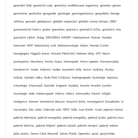
generální štáb
genetické vady
geneticky modifikované organismy
genetika
genom
geografie
geologie
geochemie
geofyzika
geomagnetismus
geopolitika
George
Jeffreys
germáni
globalizace
globální oteplování
globální zmeny klimatu
GMO
goniometrické funkce
grafen
gravettien
gravitace
gravitační čočky
gravitační vlny
gravitační záření
Gulag
GW150914
HAARP
Habsburkové
Hamás
Hanibal
harmonie
HDP
helenistický svět
helioseismologie
helium
Hernán Cortés
historie vědy
heutagogika
Higgsův boson
Historie Pátečníků
HIV
hlavní
posloupnost
hlavolamy
hmota
hoaxy
homeopatie
Homo sapiens
homosexualita
horolezectví
houby
hrdinství
hudba
humanitní vědy
humor
hurikány
Huxley
hvězdy
hybridní válka
Hyde Park Civilizace
hydrogeografie
hydrologie
hypnóza
ichtyologie
ichtyosauři
ilumináti
imigranti
impakty
imunita
imunitní systém
imunologie
Indie
Indoevropané
infekce
inflace
informatika
Inkové
InSight
inteligence
internet
internetové diskuze
invazivní druhy
investigativní žurnalistika
Io
iracionalita
Írán
islám
Islámský stát
ISRO
Itálie
Ivan Koněv
Izrael
jaderná chemie
jaderná elektrárna
jaderná energetika
jaderná energetiky
jaderná fyzika
jaderná zima
jaderné doktríny
jaderné štěpení
jaderné zbraně
jaderné zbrojení
jaderný reaktor
jádro atomu
James Clerk Maxwell
James Randi
Japonsko
jazyk
jazykověda