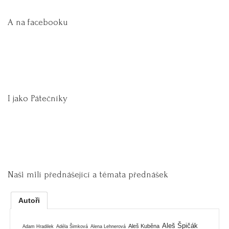
A na facebooku
I jako Pátečníky
Naši milí přednášející a témata přednášek
Autoři
Aleš Špičák
Aleš Kuběna
Adam Hradilek
Adéla Šimková
Alena Lehnerová