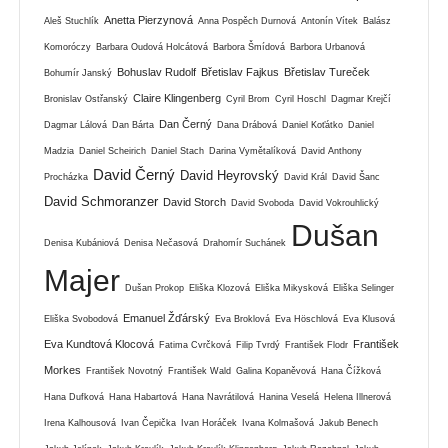
Anetta Pierzynová
Aleš Stuchlík
Anna Pospěch Durnová
Antonín Vítek
Balász
Komoróczy
Barbara Oudová Holcátová
Barbora Šmídová
Barbora Urbanová
Bohuslav Rudolf
Břetislav Fajkus
Břetislav Tureček
Bohumír Janský
Claire Klingenberg
Bronislav Ostřanský
Cyril Brom
Cyril Hoschl
Dagmar Krejčí
Dan Černý
Dagmar Lálová
Dan Bárta
Dana Drábová
Daniel Koťátko
Daniel
Madzia
Daniel Scheirich
Daniel Stach
Darina Vymětalíková
David Anthony
David Černý
David Heyrovský
Procházka
David Král
David Šanc
David Schmoranzer
David Storch
David Svoboda
David Vokrouhlický
Dušan
Denisa Kubániová
Denisa Nečasová
Drahomír Suchánek
Majer
Dušan Prokop
Eliška Klozová
Eliška Mikysková
Eliška Selinger
Emanuel Žďárský
Eliška Svobodová
Eva Broklová
Eva Höschlová
Eva Klusová
Eva Kundtová Klocová
František
Fatima Cvrčková
Filip Tvrdý
František Flodr
Morkes
František Novotný
František Wald
Galina Kopaněvová
Hana Čížková
Hana Dufková
Hana Habartová
Hana Navrátilová
Hanina Veselá
Helena Illnerová
Irena Kalhousová
Ivan Čepička
Ivan Horáček
Ivana Kolmašová
Jakub Benech