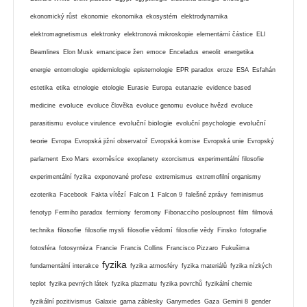
ekonomický růst
ekonomie
ekonomika
ekosystém
elektrodynamika
elektromagnetismus
elektronky
elektronová mikroskopie
elementární částice
ELI
Beamlines
Elon Musk
emancipace žen
emoce
Enceladus
eneolit
energetika
energie
entomologie
epidemiologie
epistemologie
EPR paradox
eroze
ESA
Esfahán
estetika
etika
etnologie
etologie
Eurasie
Europa
eutanazie
evidence based
evoluce
medicine
evoluce člověka
evoluce genomu
evoluce hvězd
evoluce
evoluční biologie
evoluční
parasitismu
evoluce virulence
evoluční psychologie
teorie
Evropa
Evropská jižní observatoř
Evropská komise
Evropská unie
Evropský
parlament
Exo Mars
exoměsíce
exoplanety
exorcismus
experimentální filosofie
experimentální fyzika
exponované profese
extremismus
extremofilní organismy
ezoterika
Facebook
Fakta vítězí
Falcon 1
Falcon 9
falešné zprávy
feminismus
fenotyp
Fermiho paradox
fermiony
feromony
Fibonacciho posloupnost
film
filmová
filosofie
technika
filosofie mysli
filosofie vědomí
filosofie vědy
Finsko
fotografie
fotosféra
fotosyntéza
Francie
Francis Collins
Francisco Pizzaro
Fukušima
fyzika
fundamentální interakce
fyzika atmosféry
fyzika materiálů
fyzika nízkých
teplot
fyzika pevných látek
fyzika plazmatu
fyzika povrchů
fyzikální chemie
fyzikální pozitivismus
Galaxie
gama záblesky
Ganymedes
Gaza
Gemini 8
gender