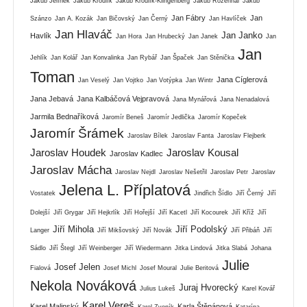
Jakub Jelínek
Jakub Kroulík
Jakub Kroulík-Klingenberg
Jakub Rozehnal
Jakub
Jan Fábry
Jan
Szánzo
Jan A. Kozák
Jan Bičovský
Jan Černý
Jan Havlíček
Jan Hlaváč
Jan Janko
Havlík
Jan Hora
Jan Hrubecký
Jan Janek
Jan
Jan
Jehlík
Jan Kolář
Jan Konvalinka
Jan Rybář
Jan Špaček
Jan Stěnička
Toman
Jana Cíglerová
Jan Veselý
Jan Vojtko
Jan Votýpka
Jan Wintr
Jana Jebavá
Jana Kalbáčová Vejpravová
Jana Mynářová
Jana Nenadalová
Jarmila Bednaříková
Jaromír Beneš
Jaromír Jedlička
Jaromír Kopeček
Jaromír Šrámek
Jaroslav Bílek
Jaroslav Fanta
Jaroslav Flejberk
Jaroslav Houdek
Jaroslav Kousal
Jaroslav Kadlec
Jaroslav Mácha
Jaroslav Nejdl
Jaroslav Nešetřil
Jaroslav Petr
Jaroslav
Jelena L. Příplatová
Vostatek
Jindřich Šídlo
Jiří Černý
Jiří
Dolejší
Jiří Grygar
Jiří Hejkrlík
Jiří Hořejší
Jiří Kacetl
Jiří Kocourek
Jiří Kříž
Jiří
Jiří Mihola
Jiří Podolský
Langer
Jiří Mikšovský
Jiří Novák
Jiří Přibáň
Jiří
Sádlo
Jiří Štegl
Jiří Weinberger
Jiří Wiedermann
Jitka Lindová
Jitka Slabá
Johana
Julie
Josef Jelen
Fialová
Josef Michl
Josef Moural
Julie Beritová
Nekola Nováková
Juraj Hvorecký
Julius Lukeš
Karel Kovář
Karel Vereš
Karel Malinský
Karla Štěpánová
Karel Zvoník
Katarína