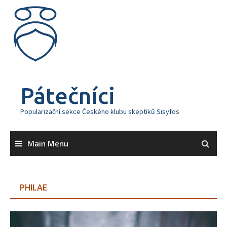
Skip
to
content
Pátečníci
Popularizační sekce Českého klubu skeptiků Sisyfos
Main Menu
PHILAE