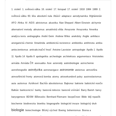
1. století
1. světová válka
16. století
17. listopad
17. století
1918
1984
1989
2.
světová válka
60. léta
absolutní nula
Abúsír
adaptace
aerodynamika
Afghánistán
AFO
Afrika
AI
AIDS
aktivismus
akustika
Alan Shepard
Albert Einstein
alchymie
alternativní metody
altruismus
amatérská věda
Amazonie
Amazonka
Amerika
analýza textu
andragogika
André Geim
Andrew Wiles
anekdoty
Anglie
anihilace
anorganická chemie
Antarktida
antibiotická rezistence
antibiotika
antihmota
antika
antiscientismus
antivakcinační hnutí
Antoine Lavoisier
antropologie
Apollo 1
Apollo
11
Apollo 14
Apollo 8
apologetika
archeologie
architektura
argumentace
Aristoteles
astrobiologie
armáda
Armáda ČR
asexualita
Asie
asteroidy
astrochemie
astrofyzika
astronomie
astrofotografie
astronavigace
ateismus
atmosféra
atmosférické fronty
atomová bomba
atomy
attosekundové pulsy
austroslavismus
auta
autismus
Aztékové
Bachův absolutismus
Bajkonur
bakterie
balistické nosiče
Balkán
bankovnictví
banky
barevná televize
barevné vnímání
Barry Barish
barvy
baryogeneze
BDSM
Bělorusko
Bernhard Riemann
bezpečnost
Bible
bilý trpaslík
biochemie
biodiverzita
bioetika
biogeografie
biologické invaze
biologický druh
biologie
biotechnologie
Blízký východ
Boeing
bohemismus
Bosna a