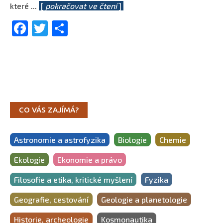
které
...
[
pokračovat ve čtení
]
Facebook
Twitter
Share
CO VÁS ZAJÍMÁ?
Astronomie a astrofyzika
Biologie
Chemie
Ekologie
Ekonomie a právo
Filosofie a etika, kritické myšlení
Fyzika
Geografie, cestování
Geologie a planetologie
Historie, archeologie
Kosmonautika