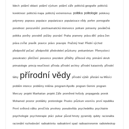
lidech
polární oblasti
polární výzkum
polární záře
politická geografie
politická
politika
politologie
korektnost
politická mapa
politický extremismus
polokovy
polymery
poprava
populace
popularizace
popularizace vědy
porfen
pornografie
porodnost
porozumění
posttraumatická intervence
potkani
potraviny
poválečná
politika
pověry
povodně
požáry
poznání
Praha
prameny
práva dětí
práva žen
práva zvířat
pravěk
pravice
právo
pravopis
Pražský hrad
Přední východ
předpověď počasí
předpovědi
předvolební průzkumy
prekambrium
Přemyslovci
presokratici
přetížení
prevence
prezident
příběhy
přílivové vlny
primární okruh
primatologie
princip neurčitosti
příroda
přírodní archivy
přírodní katastrofy
přírodní
přírodní vědy
látky
přírodní výběr
přistání na Měsíci
program Apollo
problém intence
problémy milénia
program Gemini
program
Mercury
projekt Manhattan
projekt Záře
proměnné hvězdy
propaganda
prorok
Mohamed
prostor
protilátky
protistologie
Prusko
průzkum vesmíru
první republika
První světová válka
prvočísla
prvohory
pseudověda
psychedelika
psychiatrie
psychologie
psychoterapie
ptáci
pulsar
původ hmoty
pyramidy
qubity
racionalita
racionální rozhodování
radioaktivita
radioaktivní spad
radioastronomie
radioteleskop