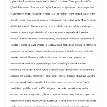
logika
lokální invariance
loterie
lovci a sběrači
Ludolfovo číslo
lymská borelióza
lyžování
Machovo číslo
magické myšlení
Magion
magnetismus
malakologie
Mali
Mars
Malostranský hřbitov
manipulace
mapa
Marcus Aurelius
Marie Terezie
Mars
matematika
Sample Return
matematická analýza
materiálová věda
Mayové
média
medicína
medvěd
Mensa
menšiny
Merkur
Měsíc
měsíce
města
metalurgie
mezinárodní vztahy
meteority
meteorologie
Mezinárodní kosmická stanice
migrace
mikrobi
mikrobiom
mikroorganismy
mikroskopie
mikrosvět
mimozemské
civilizace
mimozemšťané
mladočeši
Mléčná dráha
modelování klimatu
moderní lidé
mojmírovci
molekulární biologie
molekulární genetika
molekulární stroje
molekuly
morálka
morální dilemata
morální rozhodování
Morava
moře
mořeplavba
mosasauři
Mössbauerova spektroskopie
Mössbauerův jev
mozek
mravenci
náboženství
muslimové
mykologie
myšlení rychlé a pomalé
mýty
nacionalismus
nadpřirozeno
náhoda
námořnictví
nanochemie
nanotechnologie
narcismus
národní
obrození
národní parky
národnostní menšiny
narušení symetrií
NASA
Nashův
vyjednávací problém
násilí
NATO
navigace
Neandrtálci
nebeská mechanika
nehody
Neil Armstrong
Němci
Německo
neomarxismus
neoslavismus
nepoctivost
nepodmíněný příjem
nepohlavní rozmnožování
Neptun
nerostné suroviny
nestabilita
neštovice
neurologie
neuropsychiatrie
neurovědy
neutrina
neutronová hvězda