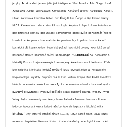
jazyky
Ježek v kleci
jezera
jídlo
jiné inteligence
Jižní Amerika
John Stapp
Josef II.
Jugoslávie
Jupiter
Jurij Gagarin
Kamiokande
Kanárské ostrovy
kardiologie
Karel II.
Stuart
katastrofa
kauzalita
Kelvin
Kim Čong-Il
Kim Čong-Un
Kip Thorne
klamy
klimatologie
KLDR
Klementinum
klima měst
kognice
kolaps
kolonie
kolonizace
konspirační teorie
kombinatorika
komety
komunikace
komunismus
konce světa
konstrukce
kooperace
kooperativita
kooperativní hry
kopytníci
kosmická loď
kosmická síť
kosmické lety
kosmické počasí
kosmické pohony
kosmické smetí
kosmonautika
kosmologie
kosmické stanice
kosmické záření
Kosntantin a
Metoděj
Kosovo
krajinná ekologie
krasové jevy
kreacionismus
křesťanství
Křída
kritické myšlení
kriminalistika
kriminalita
krize
kryovulkanismus
kryptografie
kryptozoologie
krystaly
Kuiperův pás
kultura
kulturní krajina
Kurt Gödel
kvantová
kvantová fyzika
biologie
kvantová chemie
kvantová mechanika
kvantová optika
kvantová provázanost
kvantové počítače
kvark-gluonové plazma
kvasary
Kyros
Veliký
Lajka
laserová fyzika
lasery
láska
Latinská Amerika
Lawrence Krauss
ledovce
ledovcová jezera
ledové měsíce
legenda
legislativa
lékařská etika
lékařství
lesy
letectví
letniční církve
LGBTQ
Libye
lidská práva
LIGO
limes
romanum
lingvistika
literatura
lithium
litosferické desky
lodě
logické uvažování