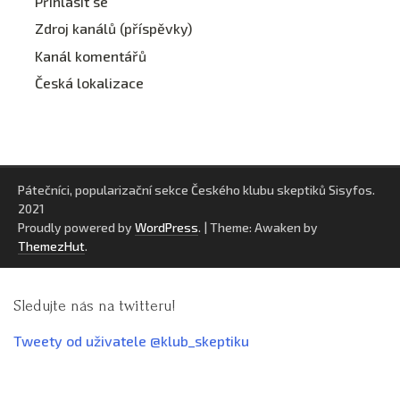
Přihlásit se
Zdroj kanálů (příspěvky)
Kanál komentářů
Česká lokalizace
Pátečníci, popularizační sekce Českého klubu skeptiků Sisyfos.
2021
Proudly powered by
WordPress
.
|
Theme: Awaken by
ThemezHut
.
Sledujte nás na twitteru!
Tweety od uživatele @klub_skeptiku