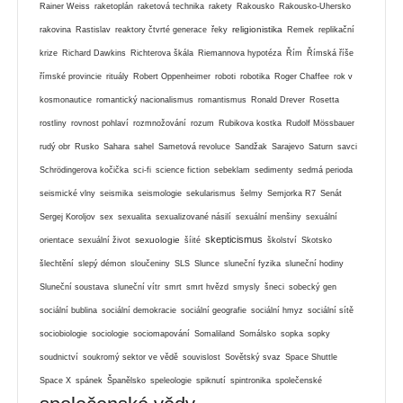
Rainer Weiss
raketoplán
raketová technika
rakety
Rakousko
Rakousko-Uhersko
religionistika
rakovina
Rastislav
reaktory čtvrté generace
řeky
Remek
replikační
krize
Richard Dawkins
Richterova škála
Riemannova hypotéza
Řím
Římská říše
římské provincie
rituály
Robert Oppenheimer
roboti
robotika
Roger Chaffee
rok v
kosmonautice
romantický nacionalismus
romantismus
Ronald Drever
Rosetta
rostliny
rovnost pohlaví
rozmnožování
rozum
Rubikova kostka
Rudolf Mössbauer
rudý obr
Rusko
Sahara
sahel
Sametová revoluce
Sandžak
Sarajevo
Saturn
savci
Schrödingerova kočička
sci-fi
science fiction
sebeklam
sedimenty
sedmá perioda
seismické vlny
seismika
seismologie
sekularismus
šelmy
Semjorka R7
Senát
Sergej Koroljov
sex
sexualita
sexualizované násilí
sexuální menšiny
sexuální
skepticismus
sexuologie
orientace
sexuální život
šíité
školství
Skotsko
šlechtění
slepý démon
sloučeniny
SLS
Slunce
sluneční fyzika
sluneční hodiny
Sluneční soustava
sluneční vítr
smrt
smrt hvězd
smysly
šneci
sobecký gen
sociální bublina
sociální demokracie
sociální geografie
sociální hmyz
sociální sítě
sociobiologie
sociologie
sociomapování
Somaliland
Somálsko
sopka
sopky
soudnictví
soukromý sektor ve vědě
souvislost
Sovětský svaz
Space Shuttle
Space X
spánek
Španělsko
speleologie
spiknutí
spintronika
společenské