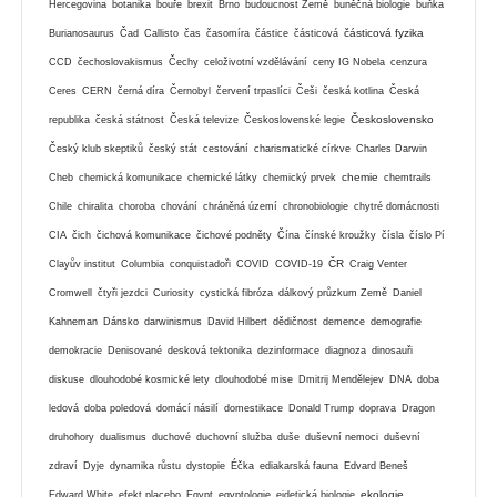
Hercegovina
botanika
bouře
brexit
Brno
budoucnost Země
buněčná biologie
buňka
částicová fyzika
Burianosaurus
Čad
Callisto
čas
časomíra
částice
částicová
CCD
čechoslovakismus
Čechy
celoživotní vzdělávání
ceny IG Nobela
cenzura
Ceres
CERN
černá díra
Černobyl
červení trpaslíci
Češi
česká kotlina
Česká
Československo
republika
česká státnost
Česká televize
Československé legie
Český klub skeptiků
český stát
cestování
charismatické církve
Charles Darwin
chemie
Cheb
chemická komunikace
chemické látky
chemický prvek
chemtrails
Chile
chiralita
choroba
chování
chráněná území
chronobiologie
chytré domácnosti
CIA
čich
čichová komunikace
čichové podněty
Čína
čínské kroužky
čísla
číslo Pí
ČR
Clayův institut
Columbia
conquistadoři
COVID
COVID-19
Craig Venter
Cromwell
čtyři jezdci
Curiosity
cystická fibróza
dálkový průzkum Země
Daniel
Kahneman
Dánsko
darwinismus
David Hilbert
dědičnost
demence
demografie
demokracie
Denisované
desková tektonika
dezinformace
diagnoza
dinosauři
diskuse
dlouhodobé kosmické lety
dlouhodobé mise
Dmitrij Mendělejev
DNA
doba
ledová
doba poledová
domácí násilí
domestikace
Donald Trump
doprava
Dragon
druhohory
dualismus
duchové
duchovní služba
duše
duševní nemoci
duševní
zdraví
Dyje
dynamika růstu
dystopie
Éčka
ediakarská fauna
Edvard Beneš
ekologie
Edward White
efekt placebo
Egypt
egyptologie
eidetická biologie