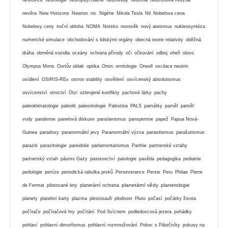
nevěra
New Horizons
Newton
nic
Nigérie
Nikola Tesla
Nil
Nobelova cena
Nobelovy ceny
noční obloha
NOMA
Norsko
novověk
nový ateismus
nukleosyntéza
numerické simulace
obchodování s lidskými orgány
obecná teorie relativity
oběžná
dráha
obrněná vozidla
oceány
ochrana přírody
oči
očkování
odboj
oheň
olovo
Olympus Mons
Oortův oblak
optika
Orion
ornitologie
Orwell
oscilace neutrin
osídlení
OSIRIS-REx
ostrov stability
osvětlení
osvícenský absolutismus
osvícenství
otroctví
Ötzi
ozbrojené konflikty
pachové látky
pachy
paleoklimatologie
paleolit
paleontologie
Palestina
PALS
památky
paměť
paměť
vody
pandemie
panelová diskuse
panslavismus
panspermie
papež
Papua Nová-
Guinea
paradoxy
paranormální jevy
Paranormální výzva
parasitismus
parašutismus
paraziti
parazitologie
pareidolie
parlamentarismus
Parthie
partnerské vztahy
partnerský vztah
pásmo Gazy
pastevectví
patologie
pavěda
pedagogika
pediatrie
pedologie
peníze
periodická tabulka prvků
Perseverance
Persie
Peru
Philae
Pierre
planetární vědy
planetologie
de Fermat
pilotované lety
planetární ochrana
planety
platební karty
plazma
plesiosauři
plodnost
Pluto
počasí
počátky života
počítače
počítačové hry
počítání
Pod Svícnem
podledovcová jezera
pohádky
pohlaví
pohlavní dimorfismus
pohlavní rozmnožování
Pokec s Pátečníky
pokusy na