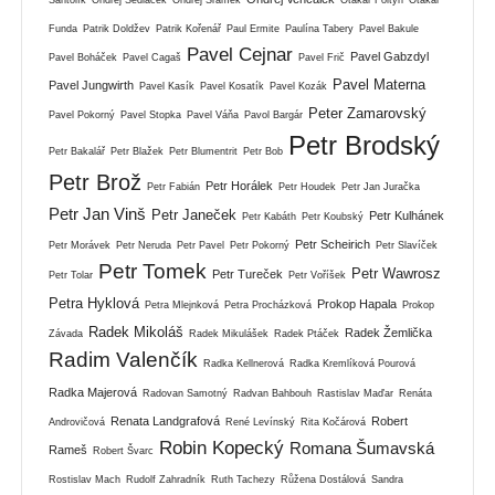
Funda
Patrik Doldžev
Patrik Kořenář
Paul Ermite
Paulína Tabery
Pavel Bakule
Pavel Cejnar
Pavel Gabzdyl
Pavel Boháček
Pavel Cagaš
Pavel Frič
Pavel Materna
Pavel Jungwirth
Pavel Kasík
Pavel Kosatík
Pavel Kozák
Peter Zamarovský
Pavel Pokorný
Pavel Stopka
Pavel Váňa
Pavol Bargár
Petr Brodský
Petr Bakalář
Petr Blažek
Petr Blumentrit
Petr Bob
Petr Brož
Petr Horálek
Petr Fabián
Petr Houdek
Petr Jan Juračka
Petr Jan Vinš
Petr Janeček
Petr Kulhánek
Petr Kabáth
Petr Koubský
Petr Scheirich
Petr Morávek
Petr Neruda
Petr Pavel
Petr Pokorný
Petr Slavíček
Petr Tomek
Petr Wawrosz
Petr Tureček
Petr Tolar
Petr Voříšek
Petra Hyklová
Prokop Hapala
Petra Mlejnková
Petra Procházková
Prokop
Radek Mikoláš
Radek Žemlička
Závada
Radek Mikulášek
Radek Ptáček
Radim Valenčík
Radka Kellnerová
Radka Kremlíková Pourová
Radka Majerová
Radovan Samotný
Radvan Bahbouh
Rastislav Maďar
Renáta
Renata Landgrafová
Robert
Androvičová
René Levínský
Rita Kočárová
Robin Kopecký
Romana Šumavská
Rameš
Robert Švarc
Rostislav Mach
Rudolf Zahradník
Ruth Tachezy
Růžena Dostálová
Sandra