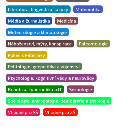
Literatura, lingvistika, jazyky
Matematika
Média a žurnalistika
Medicína
Meteorologie a klimatologie
Náboženství, mýty, konspirace
Paleontologie
Pokec s Pátečníky
Politologie, geopolitika a vojenství
Psychologie, kognitivní vědy a neurovědy
Robotika, kybernetika a IT
Sexuologie
Sociologie, antropologie, demografie a etnologie
Vhodné pro SŠ
Vhodné pro ZŠ