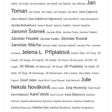
Jan
Jehlík
Jan Kolář
Jan Konvalinka
Jan Rybář
Jan Špaček
Jan Stěnička
Toman
Jana Cíglerová
Jan Veselý
Jan Vojtko
Jan Votýpka
Jan Wintr
Jana Jebavá
Jana Kalbáčová Vejpravová
Jana Mynářová
Jana Nenadalová
Jarmila Bednaříková
Jaromír Beneš
Jaromír Jedlička
Jaromír Kopeček
Jaromír Šrámek
Jaroslav Bílek
Jaroslav Fanta
Jaroslav Flejberk
Jaroslav Houdek
Jaroslav Kousal
Jaroslav Kadlec
Jaroslav Mácha
Jaroslav Nejdl
Jaroslav Nešetřil
Jaroslav Petr
Jaroslav
Jelena L. Příplatová
Vostatek
Jindřich Šídlo
Jiří Černý
Jiří
Dolejší
Jiří Grygar
Jiří Hejkrlík
Jiří Hořejší
Jiří Kacetl
Jiří Kocourek
Jiří Kříž
Jiří
Jiří Mihola
Jiří Podolský
Langer
Jiří Mikšovský
Jiří Novák
Jiří Přibáň
Jiří
Sádlo
Jiří Štegl
Jiří Weinberger
Jiří Wiedermann
Jitka Lindová
Jitka Slabá
Johana
Julie
Josef Jelen
Fialová
Josef Michl
Josef Moural
Julie Beritová
Nekola Nováková
Juraj Hvorecký
Julius Lukeš
Karel Kovář
Karel Vereš
Karel Malinský
Karla Štěpánová
Karel Zvoník
Katarína
Holcová
Kateřina Bernardová Sýkorová
Kateřina Buchtová
Kateřina Chládková
Kateřina Sam
Kateřina Potyszová
Kateřina Šimáčková
Kateřina Smejkalová