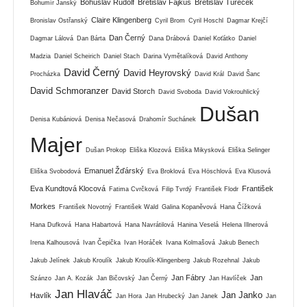
Bohuslav Rudolf
Břetislav Fajkus
Břetislav Tureček
Bohumír Janský
Claire Klingenberg
Bronislav Ostřanský
Cyril Brom
Cyril Hoschl
Dagmar Krejčí
Dan Černý
Dagmar Lálová
Dan Bárta
Dana Drábová
Daniel Koťátko
Daniel
Madzia
Daniel Scheirich
Daniel Stach
Darina Vymětalíková
David Anthony
David Černý
David Heyrovský
Procházka
David Král
David Šanc
David Schmoranzer
David Storch
David Svoboda
David Vokrouhlický
Dušan
Denisa Kubániová
Denisa Nečasová
Drahomír Suchánek
Majer
Dušan Prokop
Eliška Klozová
Eliška Mikysková
Eliška Selinger
Emanuel Žďárský
Eliška Svobodová
Eva Broklová
Eva Höschlová
Eva Klusová
Eva Kundtová Klocová
František
Fatima Cvrčková
Filip Tvrdý
František Flodr
Morkes
František Novotný
František Wald
Galina Kopaněvová
Hana Čížková
Hana Dufková
Hana Habartová
Hana Navrátilová
Hanina Veselá
Helena Illnerová
Irena Kalhousová
Ivan Čepička
Ivan Horáček
Ivana Kolmašová
Jakub Benech
Jakub Jelínek
Jakub Kroulík
Jakub Kroulík-Klingenberg
Jakub Rozehnal
Jakub
Jan Fábry
Jan
Szánzo
Jan A. Kozák
Jan Bičovský
Jan Černý
Jan Havlíček
Jan Hlaváč
Jan Janko
Havlík
Jan Hora
Jan Hrubecký
Jan Janek
Jan