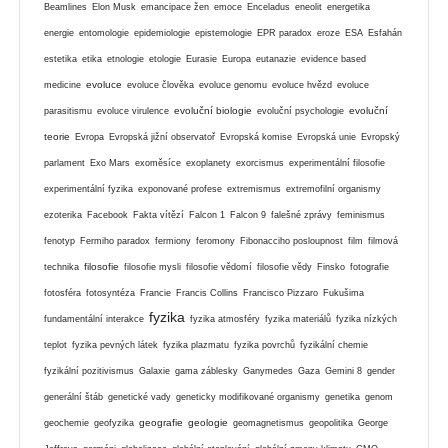
Beamlines
Elon Musk
emancipace žen
emoce
Enceladus
eneolit
energetika
energie
entomologie
epidemiologie
epistemologie
EPR paradox
eroze
ESA
Esfahán
estetika
etika
etnologie
etologie
Eurasie
Europa
eutanazie
evidence based
evoluce
medicine
evoluce člověka
evoluce genomu
evoluce hvězd
evoluce
evoluční biologie
evoluční
parasitismu
evoluce virulence
evoluční psychologie
teorie
Evropa
Evropská jižní observatoř
Evropská komise
Evropská unie
Evropský
parlament
Exo Mars
exoměsíce
exoplanety
exorcismus
experimentální filosofie
experimentální fyzika
exponované profese
extremismus
extremofilní organismy
ezoterika
Facebook
Fakta vítězí
Falcon 1
Falcon 9
falešné zprávy
feminismus
fenotyp
Fermiho paradox
fermiony
feromony
Fibonacciho posloupnost
film
filmová
filosofie
technika
filosofie mysli
filosofie vědomí
filosofie vědy
Finsko
fotografie
fotosféra
fotosyntéza
Francie
Francis Collins
Francisco Pizzaro
Fukušima
fyzika
fundamentální interakce
fyzika atmosféry
fyzika materiálů
fyzika nízkých
teplot
fyzika pevných látek
fyzika plazmatu
fyzika povrchů
fyzikální chemie
fyzikální pozitivismus
Galaxie
gama záblesky
Ganymedes
Gaza
Gemini 8
gender
generální štáb
genetické vady
geneticky modifikované organismy
genetika
genom
geografie
geologie
geochemie
geofyzika
geomagnetismus
geopolitika
George