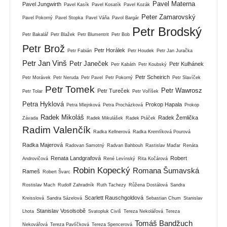
Pavel Materna
Pavel Jungwirth
Pavel Kasík
Pavel Kosatík
Pavel Kozák
Peter Zamarovský
Pavel Pokorný
Pavel Stopka
Pavel Váňa
Pavol Bargár
Petr Brodský
Petr Bakalář
Petr Blažek
Petr Blumentrit
Petr Bob
Petr Brož
Petr Horálek
Petr Fabián
Petr Houdek
Petr Jan Juračka
Petr Jan Vinš
Petr Janeček
Petr Kulhánek
Petr Kabáth
Petr Koubský
Petr Scheirich
Petr Morávek
Petr Neruda
Petr Pavel
Petr Pokorný
Petr Slavíček
Petr Tomek
Petr Wawrosz
Petr Tureček
Petr Tolar
Petr Voříšek
Petra Hyklová
Prokop Hapala
Petra Mlejnková
Petra Procházková
Prokop
Radek Mikoláš
Radek Žemlička
Závada
Radek Mikulášek
Radek Ptáček
Radim Valenčík
Radka Kellnerová
Radka Kremlíková Pourová
Radka Majerová
Radovan Samotný
Radvan Bahbouh
Rastislav Maďar
Renáta
Renata Landgrafová
Robert
Androvičová
René Levínský
Rita Kočárová
Robin Kopecký
Romana Šumavská
Rameš
Robert Švarc
Rostislav Mach
Rudolf Zahradník
Ruth Tachezy
Růžena Dostálová
Sandra
Scarlett Rauschgoldová
Kreisslová
Sandra Sázelová
Sebastian Chum
Stanislav
Stanislav Vosolsobě
Lhota
Svatopluk Civiš
Tereza Nekolářová
Tereza
Tomáš Bandžuch
Nekovářová
Tereza Pavlíčková
Tereza Spencerová