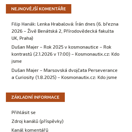
NEJNOVĚJŠÍ KOMENTÁŘE
Filip Hanák
:
Lenka Hrabalová: Írán dnes (6. března
2026 – Živě Benátská 2, Přírodovědecká fakulta
UK, Praha)
Dušan Majer – Rok 2025 v kosmonautice – Rok
kontrastů (2.1.2026 v 17:00) – Kosmonautix.cz
:
Kdo
jsme
Dušan Majer – Marsovská dvojčata Perseverance
a Curiosity (1.8.2025) – Kosmonautix.cz
:
Kdo jsme
ZÁKLADNÍ INFORMACE
Přihlásit se
Zdroj kanálů (příspěvky)
Kanál komentářů