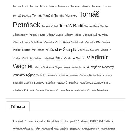
Tomáš Fürst
Tomáš Hříbek
Tomáš Jakoubek
Tomáš Koblížek
Tomáš Kosička
Tomáš
Tomáš Mančal
Tomáš Moravec
Tomáš Lebeda
Petrásek
Tomáš Radil
Tomáš Přibyl
Václav Bára
Václav
Bělohradský
Václav Fanta
Václav Láska
Václav Pačes
Vendula Lužná
Věra
Milotová
Věra Schiffová
Veronika Gvoždíková Javůrková
Veronika Křesťanová
Vítězslav Škorpík
Viktor Černý
Vít Straka
Vítězslav Švejdar
Vladimír
Vladimír
Vladimír Socha
Krylov
Vladimír Kusbach
Vladimír Šiška
Wagner
Vojtěch Novotný
Vlasta Štekrová
Vojen Ložek
Vojtěch Barták
Vratislav Rýpar
Vratislav Vaníček
Yvonna Fričová
Zdeněk Kratochvíl
Zdeněk
Zadražil
Zdeňka Bendová
Zdeňka Petáková
Zdeňka Pospíšilová
Zdislav Šíma
Zdislava Pokorná
Zuzana Kříhová
Zuzana Marie Kostićová
Zuzana Musilová
Témata
1. století
1. světová válka
16. století
17. listopad
17. století
1918
1984
1989
2.
světová válka
60. léta
absolutní nula
Abúsír
adaptace
aerodynamika
Afghánistán