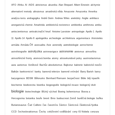
AFO
Afrika
AI
AIDS
aktivismus
akustika
Alan Shepard
Albert Einstein
alchymie
alternativní metody
altruismus
amatérská věda
Amazonie
Amazonka
Amerika
analýza textu
andragogika
André Geim
Andrew Wiles
anekdoty
Anglie
anihilace
anorganická chemie
Antarktida
antibiotická rezistence
antibiotika
antihmota
antika
antiscientismus
antivakcinační hnutí
Antoine Lavoisier
antropologie
Apollo 1
Apollo
11
Apollo 14
Apollo 8
apologetika
archeologie
architektura
argumentace
Aristoteles
astrobiologie
armáda
Armáda ČR
asexualita
Asie
asteroidy
astrochemie
astrofyzika
astronomie
astrofotografie
astronavigace
ateismus
atmosféra
atmosférické fronty
atomová bomba
atomy
attosekundové pulsy
austroslavismus
auta
autismus
Aztékové
Bachův absolutismus
Bajkonur
bakterie
balistické nosiče
Balkán
bankovnictví
banky
barevná televize
barevné vnímání
Barry Barish
barvy
baryogeneze
BDSM
Bělorusko
Bernhard Riemann
bezpečnost
Bible
bilý trpaslík
biochemie
biodiverzita
bioetika
biogeografie
biologické invaze
biologický druh
biologie
biotechnologie
Blízký východ
Boeing
bohemismus
Bosna a
Hercegovina
botanika
bouře
brexit
Brno
budoucnost Země
buněčná biologie
buňka
částicová fyzika
Burianosaurus
Čad
Callisto
čas
časomíra
částice
částicová
CCD
čechoslovakismus
Čechy
celoživotní vzdělávání
ceny IG Nobela
cenzura