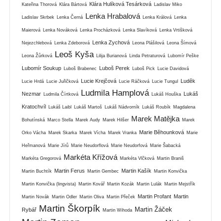
Klára Hulíková Tesárková
Kateřina Thorová
Klára Bártová
Ladislav Miko
Lenka Hrabalová
Ladislav Skrbek
Lenka Černá
Lenka Králová
Lenka
Maierová
Lenka Nováková
Lenka Procházková
Lenka Slavíková
Lenka Vrtišková
Lenka Zychová
Nejezchlebová
Lenka Zdeborová
Leona Plášilová
Leona Šímová
Leoš Kyša
Leona Žůrková
Lilija Burianová
Linda Petraturová
Lubomír Peške
Lubomír Soukup
Luboš Perek
Luboš Brabenec
Luboš Pick
Lucie Davidová
Lucie Krejčová
Luděk
Lucie Hrdá
Lucie Juřičková
Lucie Ráčková
Lucie Tungul
Ludmila Hamplová
Nezmar
Lukáš
Ludmila Čírtková
Lukáš Houška
Kratochvíl
Lukáš Laibl
Lukáš Martoš
Lukáš Nádvorník
Lukáš Roubík
Magdalena
Marek Matějka
Bohutínská
Marco Stella
Marek Audy
Marek Hilšer
Marek
Marie Běhounková
Orko Vácha
Marek Skarka
Marek Vícha
Marek Vranka
Marie
Heřmanová
Marie Jírů
Marie Neudorflová
Marie Neudorfová
Marie Šabacká
Markéta Křížová
Markéta Gregorová
Markéta Vlčková
Martin Braniš
Martin Ferus
Martin Kašík
Martin Buchtík
Martin Gembec
Martin Konvička
Martin Konvička (lingvista)
Martin Kovář
Martin Kozák
Martin Lulák
Martin Mejstřík
Martin Profant
Martin
Martin Novák
Martin Odler
Martin Oliva
Martin Přeček
Martin Škorpík
Martin Žáček
Rybář
Martin Wihoda