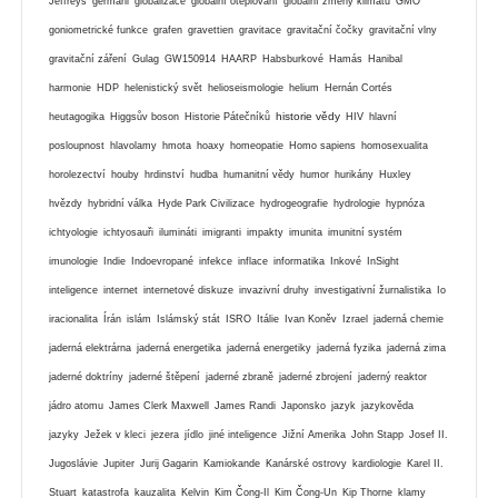
Jeffreys
germáni
globalizace
globální oteplování
globální zmeny klimatu
GMO
goniometrické funkce
grafen
gravettien
gravitace
gravitační čočky
gravitační vlny
gravitační záření
Gulag
GW150914
HAARP
Habsburkové
Hamás
Hanibal
harmonie
HDP
helenistický svět
helioseismologie
helium
Hernán Cortés
historie vědy
heutagogika
Higgsův boson
Historie Pátečníků
HIV
hlavní
posloupnost
hlavolamy
hmota
hoaxy
homeopatie
Homo sapiens
homosexualita
horolezectví
houby
hrdinství
hudba
humanitní vědy
humor
hurikány
Huxley
hvězdy
hybridní válka
Hyde Park Civilizace
hydrogeografie
hydrologie
hypnóza
ichtyologie
ichtyosauři
ilumináti
imigranti
impakty
imunita
imunitní systém
imunologie
Indie
Indoevropané
infekce
inflace
informatika
Inkové
InSight
inteligence
internet
internetové diskuze
invazivní druhy
investigativní žurnalistika
Io
iracionalita
Írán
islám
Islámský stát
ISRO
Itálie
Ivan Koněv
Izrael
jaderná chemie
jaderná elektrárna
jaderná energetika
jaderná energetiky
jaderná fyzika
jaderná zima
jaderné doktríny
jaderné štěpení
jaderné zbraně
jaderné zbrojení
jaderný reaktor
jádro atomu
James Clerk Maxwell
James Randi
Japonsko
jazyk
jazykověda
jazyky
Ježek v kleci
jezera
jídlo
jiné inteligence
Jižní Amerika
John Stapp
Josef II.
Jugoslávie
Jupiter
Jurij Gagarin
Kamiokande
Kanárské ostrovy
kardiologie
Karel II.
Stuart
katastrofa
kauzalita
Kelvin
Kim Čong-Il
Kim Čong-Un
Kip Thorne
klamy