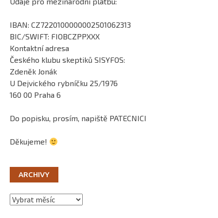
Údaje pro mezinárodní platbu:
IBAN: CZ7220100000002501062313
BIC/SWIFT: FIOBCZPPXXX
Kontaktní adresa
Českého klubu skeptiků SISYFOS:
Zdeněk Jonák
U Dejvického rybníčku 25/1976
160 00 Praha 6
Do popisku, prosím, napiště PATECNICI
Děkujeme!
ARCHIVY
Archivy