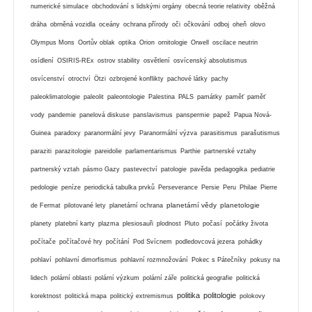
numerické simulace
obchodování s lidskými orgány
obecná teorie relativity
oběžná
dráha
obrněná vozidla
oceány
ochrana přírody
oči
očkování
odboj
oheň
olovo
Olympus Mons
Oortův oblak
optika
Orion
ornitologie
Orwell
oscilace neutrin
osídlení
OSIRIS-REx
ostrov stability
osvětlení
osvícenský absolutismus
osvícenství
otroctví
Ötzi
ozbrojené konflikty
pachové látky
pachy
paleoklimatologie
paleolit
paleontologie
Palestina
PALS
památky
paměť
paměť
vody
pandemie
panelová diskuse
panslavismus
panspermie
papež
Papua Nová-
Guinea
paradoxy
paranormální jevy
Paranormální výzva
parasitismus
parašutismus
paraziti
parazitologie
pareidolie
parlamentarismus
Parthie
partnerské vztahy
partnerský vztah
pásmo Gazy
pastevectví
patologie
pavěda
pedagogika
pediatrie
pedologie
peníze
periodická tabulka prvků
Perseverance
Persie
Peru
Philae
Pierre
planetární vědy
planetologie
de Fermat
pilotované lety
planetární ochrana
planety
platební karty
plazma
plesiosauři
plodnost
Pluto
počasí
počátky života
počítače
počítačové hry
počítání
Pod Svícnem
podledovcová jezera
pohádky
pohlaví
pohlavní dimorfismus
pohlavní rozmnožování
Pokec s Pátečníky
pokusy na
lidech
polární oblasti
polární výzkum
polární záře
politická geografie
politická
politika
politologie
korektnost
politická mapa
politický extremismus
polokovy