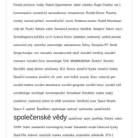
římské provincie
rituály
Robert Oppenheimer
roboti
robotika
Roger Chaffee
rok v
kosmonautice
romantický nacionalismus
romantismus
Ronald Drever
Rosetta
rostliny
rovnost pohlaví
rozmnožování
rozum
Rubikova kostka
Rudolf Mössbauer
rudý obr
Rusko
Sahara
sahel
Sametová revoluce
Sandžak
Sarajevo
Saturn
savci
Schrödingerova kočička
sci-fi
science fiction
sebeklam
sedimenty
sedmá perioda
seismické vlny
seismika
seismologie
sekularismus
šelmy
Semjorka R7
Senát
Sergej Koroljov
sex
sexualita
sexualizované násilí
sexuální menšiny
sexuální
skepticismus
sexuologie
orientace
sexuální život
šíité
školství
Skotsko
šlechtění
slepý démon
sloučeniny
SLS
Slunce
sluneční fyzika
sluneční hodiny
Sluneční soustava
sluneční vítr
smrt
smrt hvězd
smysly
šneci
sobecký gen
sociální bublina
sociální demokracie
sociální geografie
sociální hmyz
sociální sítě
sociobiologie
sociologie
sociomapování
Somaliland
Somálsko
sopka
sopky
soudnictví
soukromý sektor ve vědě
souvislost
Sovětský svaz
Space Shuttle
Space X
spánek
Španělsko
speleologie
spiknutí
spintronika
společenské
společenské vědy
společnost
sport
spotřeba
Srbsko
srdce
SSSR
Stalin
standardní kosmologický model
Standardní model částicové fyziky
Stará říše
stárnutí
staročeši
statika
statistika
stratosféra
středověk
STS-1