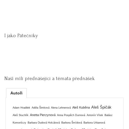
I jako Pátečníky
Naši milí přednášející a témata přednášek
Autoři
Aleš Špičák
Aleš Kuběna
Adam Hradilek
Adéla Šimková
Alena Lehnerová
Anetta Pierzynová
Aleš Stuchlík
Anna Pospěch Durnová
Antonín Vítek
Balász
Komoróczy
Barbara Oudová Holcátová
Barbora Šmídová
Barbora Urbanová