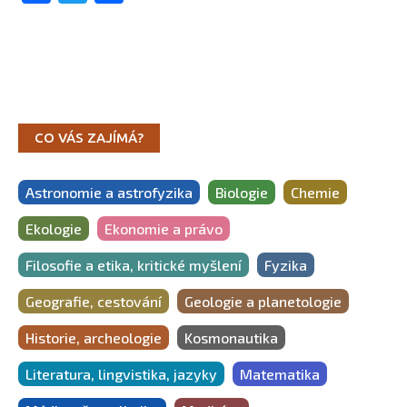
CO VÁS ZAJÍMÁ?
Astronomie a astrofyzika
Biologie
Chemie
Ekologie
Ekonomie a právo
Filosofie a etika, kritické myšlení
Fyzika
Geografie, cestování
Geologie a planetologie
Historie, archeologie
Kosmonautika
Literatura, lingvistika, jazyky
Matematika