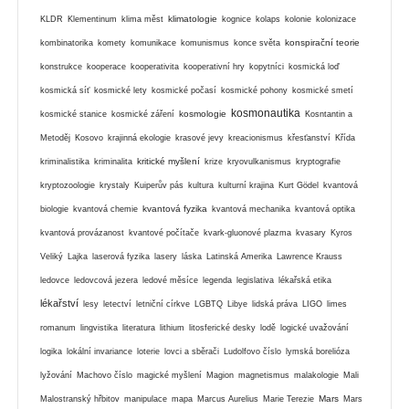
klimatologie
KLDR
Klementinum
klima měst
kognice
kolaps
kolonie
kolonizace
konspirační teorie
kombinatorika
komety
komunikace
komunismus
konce světa
konstrukce
kooperace
kooperativita
kooperativní hry
kopytníci
kosmická loď
kosmická síť
kosmické lety
kosmické počasí
kosmické pohony
kosmické smetí
kosmonautika
kosmologie
kosmické stanice
kosmické záření
Kosntantin a
Metoděj
Kosovo
krajinná ekologie
krasové jevy
kreacionismus
křesťanství
Křída
kritické myšlení
kriminalistika
kriminalita
krize
kryovulkanismus
kryptografie
kryptozoologie
krystaly
Kuiperův pás
kultura
kulturní krajina
Kurt Gödel
kvantová
kvantová fyzika
biologie
kvantová chemie
kvantová mechanika
kvantová optika
kvantová provázanost
kvantové počítače
kvark-gluonové plazma
kvasary
Kyros
Veliký
Lajka
laserová fyzika
lasery
láska
Latinská Amerika
Lawrence Krauss
ledovce
ledovcová jezera
ledové měsíce
legenda
legislativa
lékařská etika
lékařství
lesy
letectví
letniční církve
LGBTQ
Libye
lidská práva
LIGO
limes
romanum
lingvistika
literatura
lithium
litosferické desky
lodě
logické uvažování
logika
lokální invariance
loterie
lovci a sběrači
Ludolfovo číslo
lymská borelióza
lyžování
Machovo číslo
magické myšlení
Magion
magnetismus
malakologie
Mali
Mars
Malostranský hřbitov
manipulace
mapa
Marcus Aurelius
Marie Terezie
Mars