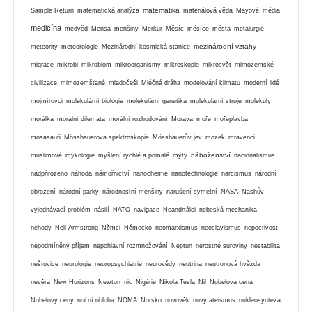
matematika
Sample Return
matematická analýza
materiálová věda
Mayové
média
medicína
medvěd
Mensa
menšiny
Merkur
Měsíc
měsíce
města
metalurgie
mezinárodní vztahy
meteority
meteorologie
Mezinárodní kosmická stanice
migrace
mikrobi
mikrobiom
mikroorganismy
mikroskopie
mikrosvět
mimozemské
civilizace
mimozemšťané
mladočeši
Mléčná dráha
modelování klimatu
moderní lidé
mojmírovci
molekulární biologie
molekulární genetika
molekulární stroje
molekuly
morálka
morální dilemata
morální rozhodování
Morava
moře
mořeplavba
mosasauři
Mössbauerova spektroskopie
Mössbauerův jev
mozek
mravenci
náboženství
muslimové
mykologie
myšlení rychlé a pomalé
mýty
nacionalismus
nadpřirozeno
náhoda
námořnictví
nanochemie
nanotechnologie
narcismus
národní
obrození
národní parky
národnostní menšiny
narušení symetrií
NASA
Nashův
vyjednávací problém
násilí
NATO
navigace
Neandrtálci
nebeská mechanika
nehody
Neil Armstrong
Němci
Německo
neomarxismus
neoslavismus
nepoctivost
nepodmíněný příjem
nepohlavní rozmnožování
Neptun
nerostné suroviny
nestabilita
neštovice
neurologie
neuropsychiatrie
neurovědy
neutrina
neutronová hvězda
nevěra
New Horizons
Newton
nic
Nigérie
Nikola Tesla
Nil
Nobelova cena
Nobelovy ceny
noční obloha
NOMA
Norsko
novověk
nový ateismus
nukleosyntéza