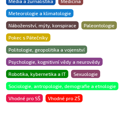
Média a žurnalistika
Medicína
Meteorologie a klimatologie
Náboženství, mýty, konspirace
Paleontologie
Pokec s Pátečníky
Politologie, geopolitika a vojenství
Psychologie, kognitivní vědy a neurovědy
Robotika, kybernetika a IT
Sexuologie
Sociologie, antropologie, demografie a etnologie
Vhodné pro SŠ
Vhodné pro ZŠ