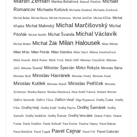
Martin Zeman
Michael
Martina Boháčová
Matouš Pilnáček
Romancov
Michaela Košová
Michaela Studená
Michaela Zemková
Michal
Michal Belda
Michal Bursa
Michal Hoskovec
Michal Jeníček
Michal Křížek
Michal Marčišovský
Michal Malinský
Michal
Křupka
Michal Václavík
Pitoňák
Michal Švanda
Michal Stehlík
Milan Halousek
Michal Žák
Michal Walter
Milan Mihola
Milan Mráz
Milan Petrák
Milan Sobotka
Milan Vlach
Milena Josefovičová
Miloš Husník
Miloš Rotter
Miloš Tichý
Miloš Uhlíř
Miloslav Chytráček
Miloslav
Miloslav Špecián
Mirko Rokyta
Miroslav Bárta
Jirků
Miloslav Šindelář
Miroslav Havránek
Miroslav Brož
Miroslav Horký
Miroslav Kutal
Miroslav Kutílek
Miroslav Petříček
Miroslav Mareš
Miroslav
Scheinost
Monika Barton
Monika Mareková
Nina Andrš Fárová
Norbert Werner
Oldřich Vinař
Oldřich Semerák
Oldřich Tůma
Olga Ryparová
Ondřej Čadek
Ondřej
Ondřej Šamárek
Ondřej Holý
Fišer
Ondřej Kolář
Ondřej Pejcha
Ondřej
Ondřej Vencálek
Santolík
Ondřej Sedláček
Ondřej Šrámek
Otakar Foltýn
Otakar
Funda
Patrik Doldžev
Patrik Kořenář
Paul Ermite
Paulína Tabery
Pavel Bakule
Pavel Cejnar
Pavel Gabzdyl
Pavel Boháček
Pavel Cagaš
Pavel Frič