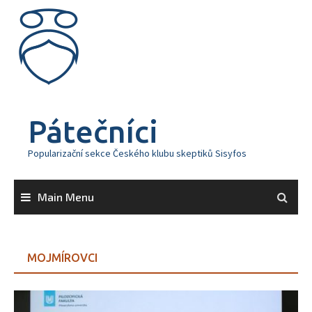
Skip
to
content
Pátečníci
Popularizační sekce Českého klubu skeptiků Sisyfos
Main Menu
MOJMÍROVCI