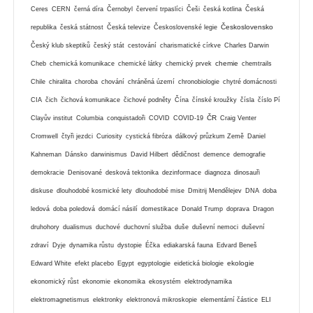
Ceres
CERN
černá díra
Černobyl
červení trpaslíci
Češi
česká kotlina
Česká
Československo
republika
česká státnost
Česká televize
Československé legie
Český klub skeptiků
český stát
cestování
charismatické církve
Charles Darwin
chemie
Cheb
chemická komunikace
chemické látky
chemický prvek
chemtrails
Chile
chiralita
choroba
chování
chráněná území
chronobiologie
chytré domácnosti
CIA
čich
čichová komunikace
čichové podněty
Čína
čínské kroužky
čísla
číslo Pí
ČR
Clayův institut
Columbia
conquistadoři
COVID
COVID-19
Craig Venter
Cromwell
čtyři jezdci
Curiosity
cystická fibróza
dálkový průzkum Země
Daniel
Kahneman
Dánsko
darwinismus
David Hilbert
dědičnost
demence
demografie
demokracie
Denisované
desková tektonika
dezinformace
diagnoza
dinosauři
diskuse
dlouhodobé kosmické lety
dlouhodobé mise
Dmitrij Mendělejev
DNA
doba
ledová
doba poledová
domácí násilí
domestikace
Donald Trump
doprava
Dragon
druhohory
dualismus
duchové
duchovní služba
duše
duševní nemoci
duševní
zdraví
Dyje
dynamika růstu
dystopie
Éčka
ediakarská fauna
Edvard Beneš
ekologie
Edward White
efekt placebo
Egypt
egyptologie
eidetická biologie
ekonomický růst
ekonomie
ekonomika
ekosystém
elektrodynamika
elektromagnetismus
elektronky
elektronová mikroskopie
elementární částice
ELI