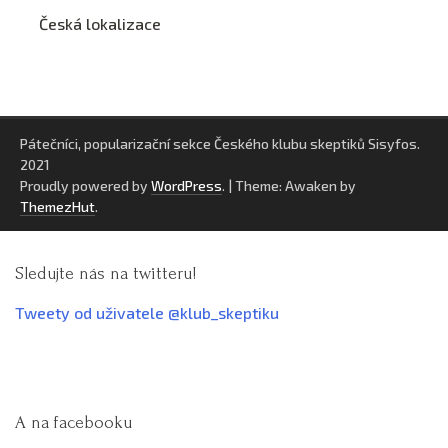
Česká lokalizace
Pátečníci, popularizační sekce Českého klubu skeptiků Sisyfos.
2021
Proudly powered by
WordPress
.
|
Theme: Awaken by
ThemezHut
.
Sledujte nás na twitteru!
Tweety od uživatele @klub_skeptiku
A na facebooku