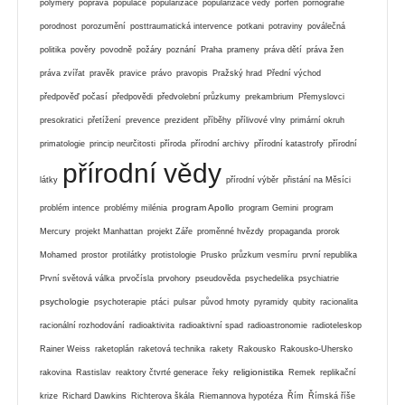
polymery
poprava
populace
popularizace
popularizace vědy
porfen
pornografie
porodnost
porozumění
posttraumatická intervence
potkani
potraviny
poválečná
politika
pověry
povodně
požáry
poznání
Praha
prameny
práva dětí
práva žen
práva zvířat
pravěk
pravice
právo
pravopis
Pražský hrad
Přední východ
předpověď počasí
předpovědi
předvolební průzkumy
prekambrium
Přemyslovci
presokratici
přetížení
prevence
prezident
příběhy
přílivové vlny
primární okruh
primatologie
princip neurčitosti
příroda
přírodní archivy
přírodní katastrofy
přírodní
přírodní vědy
látky
přírodní výběr
přistání na Měsíci
program Apollo
problém intence
problémy milénia
program Gemini
program
Mercury
projekt Manhattan
projekt Záře
proměnné hvězdy
propaganda
prorok
Mohamed
prostor
protilátky
protistologie
Prusko
průzkum vesmíru
první republika
První světová válka
prvočísla
prvohory
pseudověda
psychedelika
psychiatrie
psychologie
psychoterapie
ptáci
pulsar
původ hmoty
pyramidy
qubity
racionalita
racionální rozhodování
radioaktivita
radioaktivní spad
radioastronomie
radioteleskop
Rainer Weiss
raketoplán
raketová technika
rakety
Rakousko
Rakousko-Uhersko
religionistika
rakovina
Rastislav
reaktory čtvrté generace
řeky
Remek
replikační
krize
Richard Dawkins
Richterova škála
Riemannova hypotéza
Řím
Římská říše