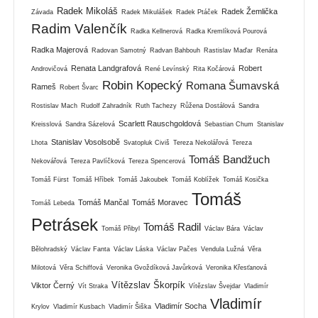
Radek Mikoláš
Radek Žemlička
Závada
Radek Mikulášek
Radek Ptáček
Radim Valenčík
Radka Kellnerová
Radka Kremlíková Pourová
Radka Majerová
Radovan Samotný
Radvan Bahbouh
Rastislav Maďar
Renáta
Renata Landgrafová
Robert
Androvičová
René Levínský
Rita Kočárová
Robin Kopecký
Romana Šumavská
Rameš
Robert Švarc
Rostislav Mach
Rudolf Zahradník
Ruth Tachezy
Růžena Dostálová
Sandra
Scarlett Rauschgoldová
Kreisslová
Sandra Sázelová
Sebastian Chum
Stanislav
Stanislav Vosolsobě
Lhota
Svatopluk Civiš
Tereza Nekolářová
Tereza
Tomáš Bandžuch
Nekovářová
Tereza Pavlíčková
Tereza Spencerová
Tomáš Fürst
Tomáš Hříbek
Tomáš Jakoubek
Tomáš Koblížek
Tomáš Kosička
Tomáš
Tomáš Mančal
Tomáš Moravec
Tomáš Lebeda
Petrásek
Tomáš Radil
Tomáš Přibyl
Václav Bára
Václav
Bělohradský
Václav Fanta
Václav Láska
Václav Pačes
Vendula Lužná
Věra
Milotová
Věra Schiffová
Veronika Gvoždíková Javůrková
Veronika Křesťanová
Vítězslav Škorpík
Viktor Černý
Vít Straka
Vítězslav Švejdar
Vladimír
Vladimír
Vladimír Socha
Krylov
Vladimír Kusbach
Vladimír Šiška