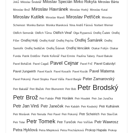
Miloslav Špecián
Mirko Rokyta
Miroslav Bárta
Jirků
Miloslav Šindelář
Miroslav Havránek
Miroslav Brož
Miroslav Horký
Miroslav Kutal
Miroslav Kutílek
Miroslav Petříček
Miroslav Mareš
Miroslav
Scheinost
Monika Barton
Monika Mareková
Nina Andrš Fárová
Norbert Werner
Oldřich Vinař
Oldřich Semerák
Oldřich Tůma
Olga Ryparová
Ondřej Čadek
Ondřej
Ondřej Šamárek
Ondřej Holý
Fišer
Ondřej Kolář
Ondřej Pejcha
Ondřej
Ondřej Vencálek
Santolík
Ondřej Sedláček
Ondřej Šrámek
Otakar Foltýn
Otakar
Funda
Patrik Doldžev
Patrik Kořenář
Paul Ermite
Paulína Tabery
Pavel Bakule
Pavel Cejnar
Pavel Gabzdyl
Pavel Boháček
Pavel Cagaš
Pavel Frič
Pavel Materna
Pavel Jungwirth
Pavel Kasík
Pavel Kosatík
Pavel Kozák
Peter Zamarovský
Pavel Pokorný
Pavel Stopka
Pavel Váňa
Pavol Bargár
Petr Brodský
Petr Bakalář
Petr Blažek
Petr Blumentrit
Petr Bob
Petr Brož
Petr Horálek
Petr Fabián
Petr Houdek
Petr Jan Juračka
Petr Jan Vinš
Petr Janeček
Petr Kulhánek
Petr Kabáth
Petr Koubský
Petr Scheirich
Petr Morávek
Petr Neruda
Petr Pavel
Petr Pokorný
Petr Slavíček
Petr Tomek
Petr Wawrosz
Petr Tureček
Petr Tolar
Petr Voříšek
Petra Hyklová
Prokop Hapala
Petra Mlejnková
Petra Procházková
Prokop