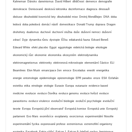
Kahneman
Dánsko
darwinismus
David Hilbert
dědičnost
demence
demografie
demokracie
Denisované
desková tektonika
dezinformace
diagnoza
dinosauři
diskuse
dlouhodobé kosmické lety
dlouhodobé mise
Dmitrij Mendělejev
DNA
doba
ledová
doba poledová
domácí násilí
domestikace
Donald Trump
doprava
Dragon
druhohory
dualismus
duchové
duchovní služba
duše
duševní nemoci
duševní
zdraví
Dyje
dynamika růstu
dystopie
Éčka
ediakarská fauna
Edvard Beneš
ekologie
Edward White
efekt placebo
Egypt
egyptologie
eidetická biologie
ekonomický růst
ekonomie
ekonomika
ekosystém
elektrodynamika
elektromagnetismus
elektronky
elektronová mikroskopie
elementární částice
ELI
Beamlines
Elon Musk
emancipace žen
emoce
Enceladus
eneolit
energetika
energie
entomologie
epidemiologie
epistemologie
EPR paradox
eroze
ESA
Esfahán
estetika
etika
etnologie
etologie
Eurasie
Europa
eutanazie
evidence based
evoluce
medicine
evoluce člověka
evoluce genomu
evoluce hvězd
evoluce
evoluční biologie
evoluční
parasitismu
evoluce virulence
evoluční psychologie
teorie
Evropa
Evropská jižní observatoř
Evropská komise
Evropská unie
Evropský
parlament
Exo Mars
exoměsíce
exoplanety
exorcismus
experimentální filosofie
experimentální fyzika
exponované profese
extremismus
extremofilní organismy
ezoterika
Facebook
Fakta vítězí
Falcon 1
Falcon 9
falešné zprávy
feminismus