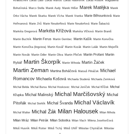
Lukáš Laibl
Lukáš Martoš
Lukáš Nádvorník
Lukáš Roubík
Magdalena
Marek Matějka
Bohutínská
Marco Stella
Marek Audy
Marek Hilšer
Marek
Marie Běhounková
Orko Vácha
Marek Skarka
Marek Vícha
Marek Vranka
Marie
Heřmanová
Marie Jírů
Marie Neudorflová
Marie Neudorfová
Marie Šabacká
Markéta Křížová
Markéta Gregorová
Markéta Vlčková
Martin Braniš
Martin Ferus
Martin Kašík
Martin Buchtík
Martin Gembec
Martin Konvička
Martin Konvička (lingvista)
Martin Kovář
Martin Kozák
Martin Lulák
Martin Mejstřík
Martin Profant
Martin
Martin Novák
Martin Odler
Martin Oliva
Martin Přeček
Martin Škorpík
Martin Žáček
Rybář
Martin Wihoda
Martin Zeman
Michael
Martina Boháčová
Matouš Pilnáček
Romancov
Michaela Košová
Michaela Studená
Michaela Zemková
Michal
Michal Belda
Michal Bursa
Michal Hoskovec
Michal Jeníček
Michal Křížek
Michal Marčišovský
Michal Malinský
Michal
Křupka
Michal Václavík
Pitoňák
Michal Švanda
Michal Stehlík
Milan Halousek
Michal Žák
Michal Walter
Milan Mihola
Milan Mráz
Milan Petrák
Milan Sobotka
Milan Vlach
Milena Josefovičová
Miloš Husník
Miloš Rotter
Miloš Tichý
Miloš Uhlíř
Miloslav Chytráček
Miloslav