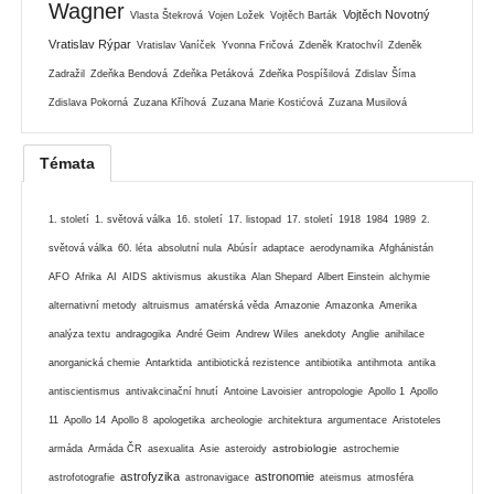
Wagner
Vojtěch Novotný
Vlasta Štekrová
Vojen Ložek
Vojtěch Barták
Vratislav Rýpar
Vratislav Vaníček
Yvonna Fričová
Zdeněk Kratochvíl
Zdeněk
Zadražil
Zdeňka Bendová
Zdeňka Petáková
Zdeňka Pospíšilová
Zdislav Šíma
Zdislava Pokorná
Zuzana Kříhová
Zuzana Marie Kostićová
Zuzana Musilová
Témata
1. století
1. světová válka
16. století
17. listopad
17. století
1918
1984
1989
2.
světová válka
60. léta
absolutní nula
Abúsír
adaptace
aerodynamika
Afghánistán
AFO
Afrika
AI
AIDS
aktivismus
akustika
Alan Shepard
Albert Einstein
alchymie
alternativní metody
altruismus
amatérská věda
Amazonie
Amazonka
Amerika
analýza textu
andragogika
André Geim
Andrew Wiles
anekdoty
Anglie
anihilace
anorganická chemie
Antarktida
antibiotická rezistence
antibiotika
antihmota
antika
antiscientismus
antivakcinační hnutí
Antoine Lavoisier
antropologie
Apollo 1
Apollo
11
Apollo 14
Apollo 8
apologetika
archeologie
architektura
argumentace
Aristoteles
astrobiologie
armáda
Armáda ČR
asexualita
Asie
asteroidy
astrochemie
astrofyzika
astronomie
astrofotografie
astronavigace
ateismus
atmosféra