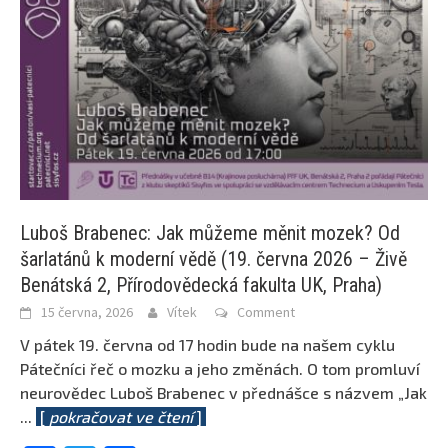
Luboš Brabenec: Jak můžeme měnit mozek? Od
šarlatánů k moderní vědě (19. června 2026 – Živě
Benátská 2, Přírodovědecká fakulta UK, Praha)
15 června, 2026
Vítek
Comment
V pátek 19. června od 17 hodin bude na našem cyklu
Pátečníci řeč o mozku a jeho změnách. O tom promluví
neurovědec Luboš Brabenec v přednášce s názvem „Jak
...
[
pokračovat ve čtení
]