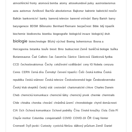
atmosférické fronty
atomová bomba
atomy
attosekundové pulsy
austroslavismus
auta
autismus
Aztékové
Bachův absolutismus
Bajkonur
bakterie
balistické nosiče
Balkán
bankovnictví
banky
barevná televize
barevné vnímání
Barry Barish
barvy
baryogeneze
BDSM
Bělorusko
Bernhard Riemann
bezpečnost
Bible
bilý trpaslík
biochemie
biodiverzita
bioetika
biogeografie
biologické invaze
biologický druh
biologie
biotechnologie
Blízký východ
Boeing
bohemismus
Bosna a
Hercegovina
botanika
bouře
brexit
Brno
budoucnost Země
buněčná biologie
buňka
částicová fyzika
Burianosaurus
Čad
Callisto
čas
časomíra
částice
částicová
CCD
čechoslovakismus
Čechy
celoživotní vzdělávání
ceny IG Nobela
cenzura
Ceres
CERN
černá díra
Černobyl
červení trpaslíci
Češi
česká kotlina
Česká
Československo
republika
česká státnost
Česká televize
Československé legie
Český klub skeptiků
český stát
cestování
charismatické církve
Charles Darwin
chemie
Cheb
chemická komunikace
chemické látky
chemický prvek
chemtrails
Chile
chiralita
choroba
chování
chráněná území
chronobiologie
chytré domácnosti
CIA
čich
čichová komunikace
čichové podněty
Čína
čínské kroužky
čísla
číslo Pí
ČR
Clayův institut
Columbia
conquistadoři
COVID
COVID-19
Craig Venter
Cromwell
čtyři jezdci
Curiosity
cystická fibróza
dálkový průzkum Země
Daniel