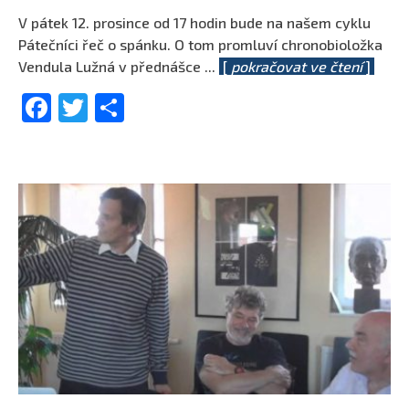
V pátek 12. prosince od 17 hodin bude na našem cyklu
Pátečníci řeč o spánku. O tom promluví chronobioložka
Vendula Lužná v přednášce
...
[
pokračovat ve čtení
]
Facebook
Twitter
Share