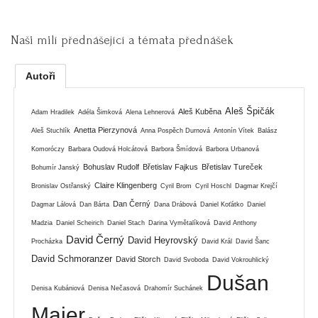
Naši milí přednášející a témata přednášek
Autoři
Aleš Špičák
Aleš Kuběna
Adam Hradilek
Adéla Šimková
Alena Lehnerová
Anetta Pierzynová
Aleš Stuchlík
Anna Pospěch Durnová
Antonín Vítek
Balász
Komoróczy
Barbara Oudová Holcátová
Barbora Šmídová
Barbora Urbanová
Bohuslav Rudolf
Břetislav Fajkus
Břetislav Tureček
Bohumír Janský
Claire Klingenberg
Bronislav Ostřanský
Cyril Brom
Cyril Hoschl
Dagmar Krejčí
Dan Černý
Dagmar Lálová
Dan Bárta
Dana Drábová
Daniel Koťátko
Daniel
Madzia
Daniel Scheirich
Daniel Stach
Darina Vymětalíková
David Anthony
David Černý
David Heyrovský
Procházka
David Král
David Šanc
David Schmoranzer
David Storch
David Svoboda
David Vokrouhlický
Dušan
Denisa Kubániová
Denisa Nečasová
Drahomír Suchánek
Majer