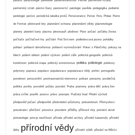
paraziti
parazitologie
pareidolie
parlamentarismus
Parthie
partnerské vztahy
partnerský vztah
pásmo Gazy
pastevectví
patologie
pavěda
pedagogika
pediatrie
pedologie
peníze
periodická tabulka prvků
Perseverance
Persie
Peru
Philae
Pierre
planetární vědy
planetologie
de Fermat
pilotované lety
planetární ochrana
planety
platební karty
plazma
plesiosauři
plodnost
Pluto
počasí
počátky života
počítače
počítačové hry
počítání
Pod Svícnem
podledovcová jezera
pohádky
pohlaví
pohlavní dimorfismus
pohlavní rozmnožování
Pokec s Pátečníky
pokusy na
lidech
polární oblasti
polární výzkum
polární záře
politická geografie
politická
politika
politologie
korektnost
politická mapa
politický extremismus
polokovy
polymery
poprava
populace
popularizace
popularizace vědy
porfen
pornografie
porodnost
porozumění
posttraumatická intervence
potkani
potraviny
poválečná
politika
pověry
povodně
požáry
poznání
Praha
prameny
práva dětí
práva žen
práva zvířat
pravěk
pravice
právo
pravopis
Pražský hrad
Přední východ
předpověď počasí
předpovědi
předvolební průzkumy
prekambrium
Přemyslovci
presokratici
přetížení
prevence
prezident
příběhy
přílivové vlny
primární okruh
primatologie
princip neurčitosti
příroda
přírodní archivy
přírodní katastrofy
přírodní
přírodní vědy
látky
přírodní výběr
přistání na Měsíci