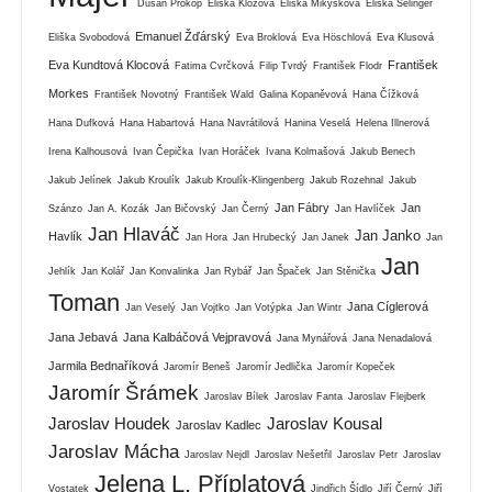
Dušan Prokop
Eliška Klozová
Eliška Mikysková
Eliška Selinger
Emanuel Žďárský
Eliška Svobodová
Eva Broklová
Eva Höschlová
Eva Klusová
Eva Kundtová Klocová
František
Fatima Cvrčková
Filip Tvrdý
František Flodr
Morkes
František Novotný
František Wald
Galina Kopaněvová
Hana Čížková
Hana Dufková
Hana Habartová
Hana Navrátilová
Hanina Veselá
Helena Illnerová
Irena Kalhousová
Ivan Čepička
Ivan Horáček
Ivana Kolmašová
Jakub Benech
Jakub Jelínek
Jakub Kroulík
Jakub Kroulík-Klingenberg
Jakub Rozehnal
Jakub
Jan Fábry
Jan
Szánzo
Jan A. Kozák
Jan Bičovský
Jan Černý
Jan Havlíček
Jan Hlaváč
Jan Janko
Havlík
Jan Hora
Jan Hrubecký
Jan Janek
Jan
Jan
Jehlík
Jan Kolář
Jan Konvalinka
Jan Rybář
Jan Špaček
Jan Stěnička
Toman
Jana Cíglerová
Jan Veselý
Jan Vojtko
Jan Votýpka
Jan Wintr
Jana Jebavá
Jana Kalbáčová Vejpravová
Jana Mynářová
Jana Nenadalová
Jarmila Bednaříková
Jaromír Beneš
Jaromír Jedlička
Jaromír Kopeček
Jaromír Šrámek
Jaroslav Bílek
Jaroslav Fanta
Jaroslav Flejberk
Jaroslav Houdek
Jaroslav Kousal
Jaroslav Kadlec
Jaroslav Mácha
Jaroslav Nejdl
Jaroslav Nešetřil
Jaroslav Petr
Jaroslav
Jelena L. Příplatová
Vostatek
Jindřich Šídlo
Jiří Černý
Jiří