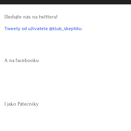
Sledujte nás na twitteru!
Tweety od uživatele @klub_skeptiku
A na facebooku
I jako Pátečníky