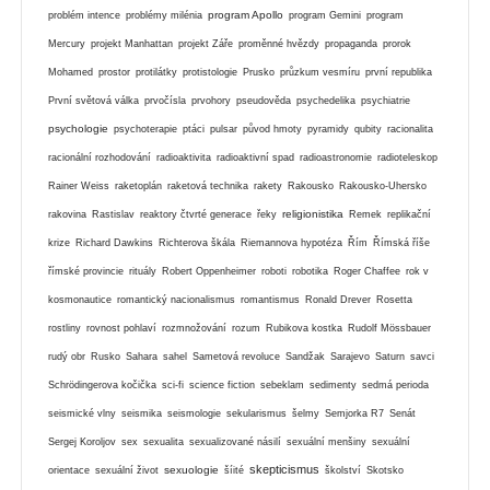
program Apollo
problém intence
problémy milénia
program Gemini
program
Mercury
projekt Manhattan
projekt Záře
proměnné hvězdy
propaganda
prorok
Mohamed
prostor
protilátky
protistologie
Prusko
průzkum vesmíru
první republika
První světová válka
prvočísla
prvohory
pseudověda
psychedelika
psychiatrie
psychologie
psychoterapie
ptáci
pulsar
původ hmoty
pyramidy
qubity
racionalita
racionální rozhodování
radioaktivita
radioaktivní spad
radioastronomie
radioteleskop
Rainer Weiss
raketoplán
raketová technika
rakety
Rakousko
Rakousko-Uhersko
religionistika
rakovina
Rastislav
reaktory čtvrté generace
řeky
Remek
replikační
krize
Richard Dawkins
Richterova škála
Riemannova hypotéza
Řím
Římská říše
římské provincie
rituály
Robert Oppenheimer
roboti
robotika
Roger Chaffee
rok v
kosmonautice
romantický nacionalismus
romantismus
Ronald Drever
Rosetta
rostliny
rovnost pohlaví
rozmnožování
rozum
Rubikova kostka
Rudolf Mössbauer
rudý obr
Rusko
Sahara
sahel
Sametová revoluce
Sandžak
Sarajevo
Saturn
savci
Schrödingerova kočička
sci-fi
science fiction
sebeklam
sedimenty
sedmá perioda
seismické vlny
seismika
seismologie
sekularismus
šelmy
Semjorka R7
Senát
Sergej Koroljov
sex
sexualita
sexualizované násilí
sexuální menšiny
sexuální
skepticismus
sexuologie
orientace
sexuální život
šíité
školství
Skotsko