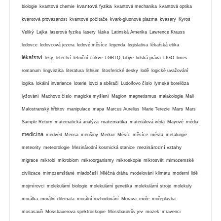
kvantová fyzika
biologie
kvantová chemie
kvantová mechanika
kvantová optika
kvantová provázanost
kvantové počítače
kvark-gluonové plazma
kvasary
Kyros
Veliký
Lajka
laserová fyzika
lasery
láska
Latinská Amerika
Lawrence Krauss
ledovce
ledovcová jezera
ledové měsíce
legenda
legislativa
lékařská etika
lékařství
lesy
letectví
letniční církve
LGBTQ
Libye
lidská práva
LIGO
limes
romanum
lingvistika
literatura
lithium
litosferické desky
lodě
logické uvažování
logika
lokální invariance
loterie
lovci a sběrači
Ludolfovo číslo
lymská borelióza
lyžování
Machovo číslo
magické myšlení
Magion
magnetismus
malakologie
Mali
Mars
Malostranský hřbitov
manipulace
mapa
Marcus Aurelius
Marie Terezie
Mars
matematika
Sample Return
matematická analýza
materiálová věda
Mayové
média
medicína
medvěd
Mensa
menšiny
Merkur
Měsíc
měsíce
města
metalurgie
mezinárodní vztahy
meteority
meteorologie
Mezinárodní kosmická stanice
migrace
mikrobi
mikrobiom
mikroorganismy
mikroskopie
mikrosvět
mimozemské
civilizace
mimozemšťané
mladočeši
Mléčná dráha
modelování klimatu
moderní lidé
mojmírovci
molekulární biologie
molekulární genetika
molekulární stroje
molekuly
morálka
morální dilemata
morální rozhodování
Morava
moře
mořeplavba
mosasauři
Mössbauerova spektroskopie
Mössbauerův jev
mozek
mravenci