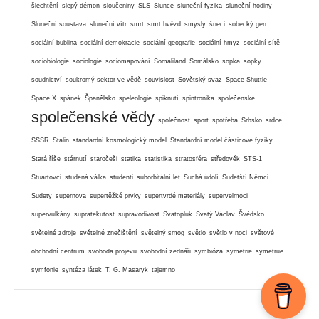
šlechtění
slepý démon
sloučeniny
SLS
Slunce
sluneční fyzika
sluneční hodiny
Sluneční soustava
sluneční vítr
smrt
smrt hvězd
smysly
šneci
sobecký gen
sociální bublina
sociální demokracie
sociální geografie
sociální hmyz
sociální sítě
sociobiologie
sociologie
sociomapování
Somaliland
Somálsko
sopka
sopky
soudnictví
soukromý sektor ve vědě
souvislost
Sovětský svaz
Space Shuttle
Space X
spánek
Španělsko
speleologie
spiknutí
spintronika
společenské
společenské vědy
společnost
sport
spotřeba
Srbsko
srdce
SSSR
Stalin
standardní kosmologický model
Standardní model částicové fyziky
Stará říše
stárnutí
staročeši
statika
statistika
stratosféra
středověk
STS-1
Stuartovci
studená válka
studenti
suborbitální let
Suchá údolí
Sudetští Němci
Sudety
supernova
supertěžké prvky
supertvrdé materiály
supervelmoci
supervulkány
supratekutost
supravodivost
Svatopluk
Svatý Václav
Švédsko
světelné zdroje
světelné znečištění
světelný smog
světlo
světlo v noci
světové
obchodní centrum
svoboda projevu
svobodní zednáři
symbióza
symetrie
symetrue
symfonie
syntéza látek
T. G. Masaryk
tajemno