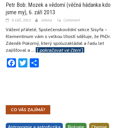
Petr Bob: Mozek a vědomí (věčná hádanka kdo
jsme my), 6. září 2013
6 září, 2013
Jelena
Comment
Vážení přátelé, Společenskovědní sekce Sisyfa –
Klementinum vám s velkou lítostí sděluje, že PhDr.
Zdeněk Pokorný, který spoluzakládal a řadu let
zajišťoval a
...
[
pokračovat ve čtení
]
Facebook
Twitter
Share
CO VÁS ZAJÍMÁ?
Astronomie a astrofyzika
Biologie
Chemie