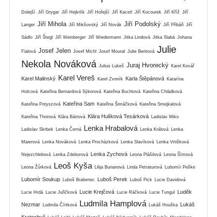
Dolejší
Jiří Grygar
Jiří Hejkrlík
Jiří Hořejší
Jiří Kacetl
Jiří Kocourek
Jiří Kříž
Jiří
Jiří Mihola
Jiří Podolský
Langer
Jiří Mikšovský
Jiří Novák
Jiří Přibáň
Jiří
Sádlo
Jiří Štegl
Jiří Weinberger
Jiří Wiedermann
Jitka Lindová
Jitka Slabá
Johana
Julie
Josef Jelen
Fialová
Josef Michl
Josef Moural
Julie Beritová
Nekola Nováková
Juraj Hvorecký
Julius Lukeš
Karel Kovář
Karel Vereš
Karel Malinský
Karla Štěpánová
Karel Zvoník
Katarína
Holcová
Kateřina Bernardová Sýkorová
Kateřina Buchtová
Kateřina Chládková
Kateřina Sam
Kateřina Potyszová
Kateřina Šimáčková
Kateřina Smejkalová
Klára Hulíková Tesárková
Kateřina Thorová
Klára Bártová
Ladislav Miko
Lenka Hrabalová
Ladislav Skrbek
Lenka Černá
Lenka Králová
Lenka
Maierová
Lenka Nováková
Lenka Procházková
Lenka Slavíková
Lenka Vrtišková
Lenka Zychová
Nejezchlebová
Lenka Zdeborová
Leona Plášilová
Leona Šímová
Leoš Kyša
Leona Žůrková
Lilija Burianová
Linda Petraturová
Lubomír Peške
Lubomír Soukup
Luboš Perek
Luboš Brabenec
Luboš Pick
Lucie Davidová
Lucie Krejčová
Luděk
Lucie Hrdá
Lucie Juřičková
Lucie Ráčková
Lucie Tungul
Ludmila Hamplová
Nezmar
Lukáš
Ludmila Čírtková
Lukáš Houška
Kratochvíl