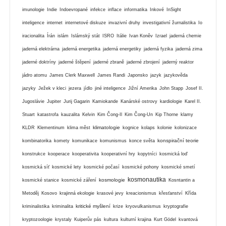
imunologie
Indie
Indoevropané
infekce
inflace
informatika
Inkové
InSight
inteligence
internet
internetové diskuze
invazivní druhy
investigativní žurnalistika
Io
iracionalita
Írán
islám
Islámský stát
ISRO
Itálie
Ivan Koněv
Izrael
jaderná chemie
jaderná elektrárna
jaderná energetika
jaderná energetiky
jaderná fyzika
jaderná zima
jaderné doktríny
jaderné štěpení
jaderné zbraně
jaderné zbrojení
jaderný reaktor
jádro atomu
James Clerk Maxwell
James Randi
Japonsko
jazyk
jazykověda
jazyky
Ježek v kleci
jezera
jídlo
jiné inteligence
Jižní Amerika
John Stapp
Josef II.
Jugoslávie
Jupiter
Jurij Gagarin
Kamiokande
Kanárské ostrovy
kardiologie
Karel II.
Stuart
katastrofa
kauzalita
Kelvin
Kim Čong-Il
Kim Čong-Un
Kip Thorne
klamy
klimatologie
KLDR
Klementinum
klima měst
kognice
kolaps
kolonie
kolonizace
konspirační teorie
kombinatorika
komety
komunikace
komunismus
konce světa
konstrukce
kooperace
kooperativita
kooperativní hry
kopytníci
kosmická loď
kosmická síť
kosmické lety
kosmické počasí
kosmické pohony
kosmické smetí
kosmonautika
kosmologie
kosmické stanice
kosmické záření
Kosntantin a
Metoděj
Kosovo
krajinná ekologie
krasové jevy
kreacionismus
křesťanství
Křída
kritické myšlení
kriminalistika
kriminalita
krize
kryovulkanismus
kryptografie
kryptozoologie
krystaly
Kuiperův pás
kultura
kulturní krajina
Kurt Gödel
kvantová