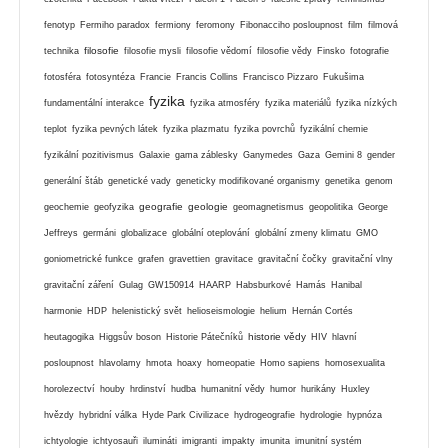
fenotyp
Fermiho paradox
fermiony
feromony
Fibonacciho posloupnost
film
filmová
filosofie
technika
filosofie mysli
filosofie vědomí
filosofie vědy
Finsko
fotografie
fotosféra
fotosyntéza
Francie
Francis Collins
Francisco Pizzaro
Fukušima
fyzika
fundamentální interakce
fyzika atmosféry
fyzika materiálů
fyzika nízkých
teplot
fyzika pevných látek
fyzika plazmatu
fyzika povrchů
fyzikální chemie
fyzikální pozitivismus
Galaxie
gama záblesky
Ganymedes
Gaza
Gemini 8
gender
generální štáb
genetické vady
geneticky modifikované organismy
genetika
genom
geografie
geologie
geochemie
geofyzika
geomagnetismus
geopolitika
George
Jeffreys
germáni
globalizace
globální oteplování
globální zmeny klimatu
GMO
goniometrické funkce
grafen
gravettien
gravitace
gravitační čočky
gravitační vlny
gravitační záření
Gulag
GW150914
HAARP
Habsburkové
Hamás
Hanibal
harmonie
HDP
helenistický svět
helioseismologie
helium
Hernán Cortés
historie vědy
heutagogika
Higgsův boson
Historie Pátečníků
HIV
hlavní
posloupnost
hlavolamy
hmota
hoaxy
homeopatie
Homo sapiens
homosexualita
horolezectví
houby
hrdinství
hudba
humanitní vědy
humor
hurikány
Huxley
hvězdy
hybridní válka
Hyde Park Civilizace
hydrogeografie
hydrologie
hypnóza
ichtyologie
ichtyosauři
ilumináti
imigranti
impakty
imunita
imunitní systém