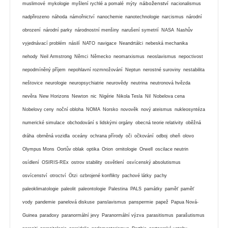
náboženství
muslimové
mykologie
myšlení rychlé a pomalé
mýty
nacionalismus
nadpřirozeno
náhoda
námořnictví
nanochemie
nanotechnologie
narcismus
národní
obrození
národní parky
národnostní menšiny
narušení symetrií
NASA
Nashův
vyjednávací problém
násilí
NATO
navigace
Neandrtálci
nebeská mechanika
nehody
Neil Armstrong
Němci
Německo
neomarxismus
neoslavismus
nepoctivost
nepodmíněný příjem
nepohlavní rozmnožování
Neptun
nerostné suroviny
nestabilita
neštovice
neurologie
neuropsychiatrie
neurovědy
neutrina
neutronová hvězda
nevěra
New Horizons
Newton
nic
Nigérie
Nikola Tesla
Nil
Nobelova cena
Nobelovy ceny
noční obloha
NOMA
Norsko
novověk
nový ateismus
nukleosyntéza
numerické simulace
obchodování s lidskými orgány
obecná teorie relativity
oběžná
dráha
obrněná vozidla
oceány
ochrana přírody
oči
očkování
odboj
oheň
olovo
Olympus Mons
Oortův oblak
optika
Orion
ornitologie
Orwell
oscilace neutrin
osídlení
OSIRIS-REx
ostrov stability
osvětlení
osvícenský absolutismus
osvícenství
otroctví
Ötzi
ozbrojené konflikty
pachové látky
pachy
paleoklimatologie
paleolit
paleontologie
Palestina
PALS
památky
paměť
paměť
vody
pandemie
panelová diskuse
panslavismus
panspermie
papež
Papua Nová-
Guinea
paradoxy
paranormální jevy
Paranormální výzva
parasitismus
parašutismus