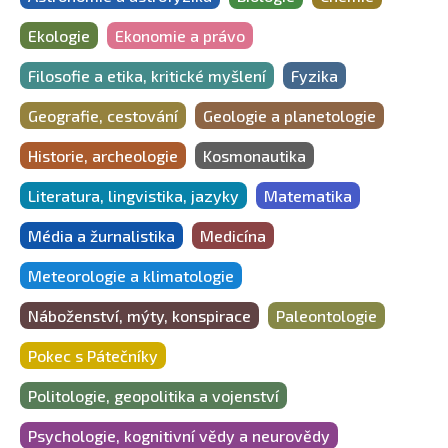
Ekologie
Ekonomie a právo
Filosofie a etika, kritické myšlení
Fyzika
Geografie, cestování
Geologie a planetologie
Historie, archeologie
Kosmonautika
Literatura, lingvistika, jazyky
Matematika
Média a žurnalistika
Medicína
Meteorologie a klimatologie
Náboženství, mýty, konspirace
Paleontologie
Pokec s Pátečníky
Politologie, geopolitika a vojenství
Psychologie, kognitivní vědy a neurovědy