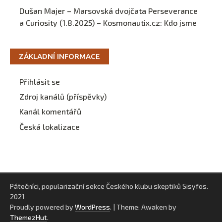
Dušan Majer – Marsovská dvojčata Perseverance
a Curiosity (1.8.2025) – Kosmonautix.cz
:
Kdo jsme
ZÁKLADNÍ INFORMACE
Přihlásit se
Zdroj kanálů (příspěvky)
Kanál komentářů
Česká lokalizace
Pátečníci, popularizační sekce Českého klubu skeptiků Sisyfos.
2021
Proudly powered by
WordPress
.
|
Theme: Awaken by
ThemezHut
.