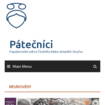
Skip
to
content
Pátečníci
Popularizační sekce Českého klubu skeptiků Sisyfos
Main Menu
NEUROVĚDY