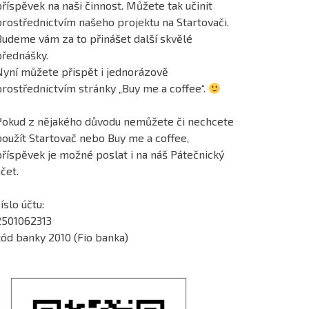
říspěvek na naši činnost. Můžete tak učinit
prostřednictvím našeho projektu na Startovači.
Budeme vám za to přinášet další skvělé
přednášky.
Nyní můžete přispět i jednorázově
prostřednictvím stránky „Buy me a coffee“.
Pokud z nějakého důvodu nemůžete či nechcete
použít Startovač nebo Buy me a coffee,
příspěvek je možné poslat i na náš Pátečnický
čet.
íslo účtu:
2501062313
kód banky 2010 (Fio banka)