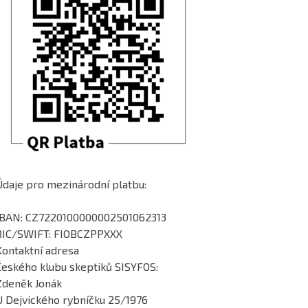
Údaje pro mezinárodní platbu:
IBAN: CZ7220100000002501062313
BIC/SWIFT: FIOBCZPPXXX
Kontaktní adresa
Českého klubu skeptiků SISYFOS:
Zdeněk Jonák
U Dejvického rybníčku 25/1976