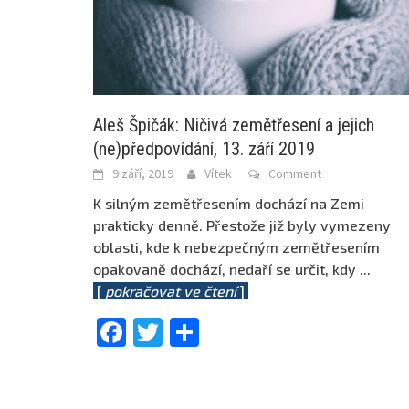
Aleš Špičák: Ničivá zemětřesení a jejich
(ne)předpovídání, 13. září 2019
9 září, 2019
Vítek
Comment
K silným zemětřesením dochází na Zemi
prakticky denně. Přestože již byly vymezeny
oblasti, kde k nebezpečným zemětřesením
opakovaně dochází, nedaří se určit, kdy
...
[
pokračovat ve čtení
]
Facebook
Twitter
Share