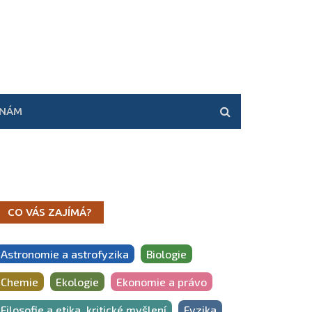
 NÁM
CO VÁS ZAJÍMÁ?
Astronomie a astrofyzika
Biologie
Chemie
Ekologie
Ekonomie a právo
Filosofie a etika, kritické myšlení
Fyzika