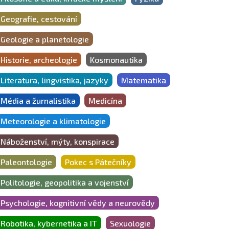
Geografie, cestování
Geologie a planetologie
Historie, archeologie
Kosmonautika
Literatura, lingvistika, jazyky
Matematika
Média a žurnalistika
Medicína
Meteorologie a klimatologie
Náboženství, mýty, konspirace
Paleontologie
Pokec s Pátečníky
Politologie, geopolitika a vojenství
Psychologie, kognitivní vědy a neurovědy
Robotika, kybernetika a IT
Sexuologie