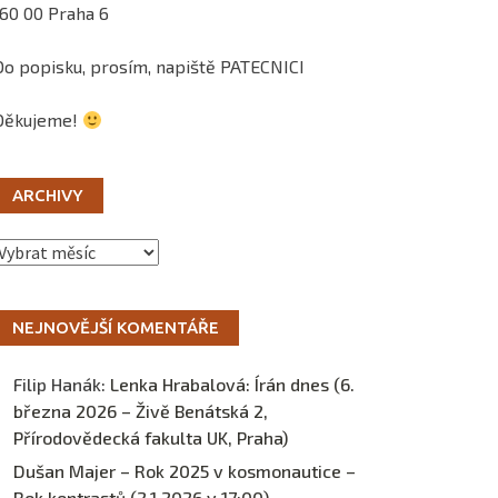
160 00 Praha 6
Do popisku, prosím, napiště PATECNICI
Děkujeme!
ARCHIVY
Archivy
NEJNOVĚJŠÍ KOMENTÁŘE
Filip Hanák
:
Lenka Hrabalová: Írán dnes (6.
března 2026 – Živě Benátská 2,
Přírodovědecká fakulta UK, Praha)
Dušan Majer – Rok 2025 v kosmonautice –
Rok kontrastů (2.1.2026 v 17:00) –