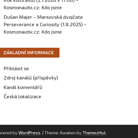
Kosmonautix.cz
:
Kdo jsme
Dušan Majer – Marsovská dvojčata
Perseverance a Curiosity (1.8.2025) –
Kosmonautix.cz
:
Kdo jsme
ZÁKLADNÍ INFORMACE
Přihlásit se
Zdroj kanálů (příspěvky)
Kanál komentářů
Česká lokalizace
owered by
WordPress
.
|
Theme: Awaken by
ThemezHut
.