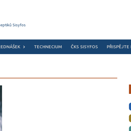
keptiků Sisyfos
ŘEDNÁŠEK
TECHNECIUM
ČKS SISYFOS
PŘISPĚJTE