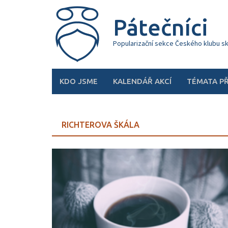
Skip
to
Pátečníci
content
Popularizační sekce Českého klubu s
KDO JSME
KALENDÁŘ AKCÍ
TÉMATA P
RICHTEROVA ŠKÁLA